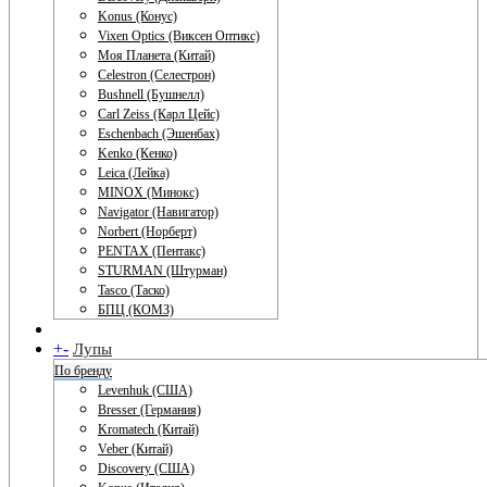
Konus (Конус)
Vixen Optics (Виксен Оптикс)
Моя Планета (Китай)
Celestron (Селестрон)
Bushnell (Бушнелл)
Carl Zeiss (Карл Цейс)
Eschenbach (Эшенбах)
Kenko (Кенко)
Leica (Лейка)
MINOX (Минокс)
Navigator (Навигатор)
Norbert (Норберт)
PENTAX (Пентакс)
STURMAN (Штурман)
Tasco (Таско)
БПЦ (КОМЗ)
+
-
Лупы
По бренду
Levenhuk (США)
Bresser (Германия)
Kromatech (Китай)
Veber (Китай)
Discovery (США)