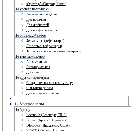
iOptron (АйОптрон, Китай)
По уровню подготовки
Телескопы для детей
Для новичков
Для любителей
Для профессионалов
По оптической схеме
Зеркальные (рефлекторы)
Линзовые (рефракторы)
Зеркально-линзовые (катадиоптрики)
По типу монтировки
Азимутальная
Экваториальная
Добсона
По другим параметрам
С подключением к компьютеру
С автонаведением
Для астрофотографий
+
-
Микроскопы
По бренду
Levenhuk (Левенгук; США)
Bresser (Брессер; Германия)
Discovery (Дискавери; США)
MAGUS (Магус; Россия)