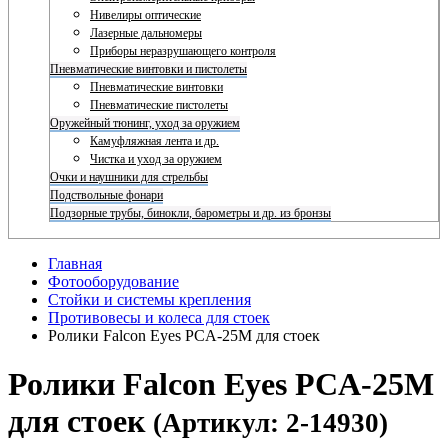
Нивелиры оптические
Лазерные дальномеры
Приборы неразрушающего контроля
Пневматические винтовки и пистолеты
Пневматические винтовки
Пневматические пистолеты
Оружейный тюнинг, уход за оружием
Камуфляжная лента и др.
Чистка и уход за оружием
Очки и наушники для стрельбы
Подствольные фонари
Подзорные трубы, бинокли, барометры и др. из бронзы
Главная
Фотооборудование
Стойки и системы крепления
Противовесы и колеса для стоек
Ролики Falcon Eyes PCA-25M для стоек
Ролики Falcon Eyes PCA-25M
для стоек
(Артикул: 2-14930)