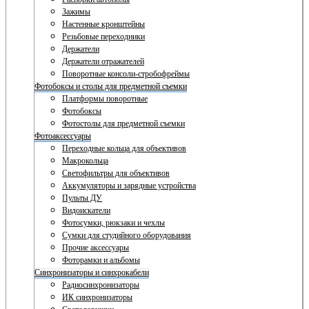
Зажимы
Настенные кронштейны
Резьбовые переходники
Держатели
Держатели отражателей
Поворотные консоли-стробофреймы
Фотобоксы и столы для предметной съемки
Платформы поворотные
Фотобоксы
Фотостолы для предметной съемки
Фотоаксессуары
Переходные кольца для объективов
Макрокольца
Светофильтры для объективов
Аккумуляторы и зарядные устройства
Пульты ДУ
Видоискатели
Фотосумки, рюкзаки и чехлы
Сумки для студийного оборудования
Прочие аксессуары
Фоторамки и альбомы
Синхронизаторы и синхрокабели
Радиосинхронизаторы
ИК синхронизаторы