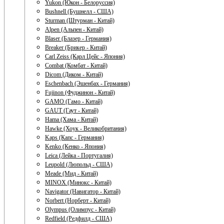
Yukon (Юкон - Белоруссия)
Bushnell (Бушнелл - США)
Sturman (Штурман - Китай)
Alpen (Альпен - Китай)
Blaser (Блазер - Германия)
Breaker (Брикер - Китай)
Carl Zeiss (Карл Цейс - Япония)
Combat (Комбат - Китай)
Dicom (Диком - Китай)
Eschenbach (Эшенбах - Германия)
Fujinon (Фуджинон - Китай)
GAMO (Гамо - Китай)
GAUT (Гаут - Китай)
Hama (Хама - Китай)
Hawke (Хоук - Великобритания)
Kaps (Капс - Германия)
Kenko (Кенко - Япония)
Leica (Лейка - Португалия)
Leupold (Люпольд - США)
Meade (Мид - Китай)
MINOX (Минокс - Китай)
Navigator (Навигатор - Китай)
Norbert (Норберт - Китай)
Olympus (Олимпус - Китай)
Redfield (Редфилд - США)