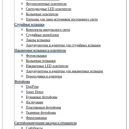
Флуоресцентные осветители
Светодиодные LED осветители
Кольцевые осветители
Патроны для ламп источников постоянного света
Студийные вспышки
Комплекты импульсного света
Студийные моноблоки
Лампы вспышки
Аккумуляторы и адаптеры для студийных вспышек
Накамерные вспышки и осветители
Фотовспышки
Кольцевые вспышки
Накамерные LED осветители
Аккумуляторы и адаптеры для накамерных вспышек
Переходники и адаптеры
Фотофоны
DigiPrint
Super Dense
Бумажные фотофоны
На пружине
Пластиковые фотофоны
Тканевые фотофоны
Флизелиновые
Светоформирующие насадки и отражатели
Софтбоксы