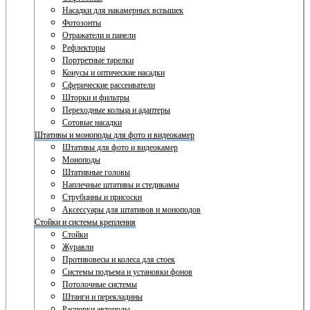
Насадки для накамерных вспышек
Фотозонты
Отражатели и панели
Рефлекторы
Портретные тарелки
Конусы и оптические насадки
Сферические рассеиватели
Шторки и фильтры
Переходные кольца и адаптеры
Сотовые насадки
Штативы и моноподы для фото и видеокамер
Штативы для фото и видеокамер
Моноподы
Штативные головы
Наплечные штативы и стедикамы
Струбцины и присоски
Аксессуары для штативов и моноподов
Стойки и системы крепления
Стойки
Журавли
Противовесы и колеса для стоек
Системы подъема и установки фонов
Потолочные системы
Штанги и перекладины
Распорки автополы