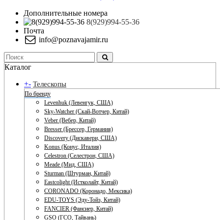
Дополнительные номера
8(929)994-55-36
Почта
info@poznavajamir.ru
Каталог
+
-
Телескопы
По бренду
Levenhuk (Левенгук, США)
Sky-Watcher (Скай-Вотчер, Китай)
Veber (Вебер, Китай)
Bresser (Брессер, Германия)
Discovery (Дискавери, США)
Konus (Конус, Италия)
Celestron (Селестрон, США)
Meade (Мид, США)
Sturman (Штурман, Китай)
Eastcolight (Истколайт, Китай)
CORONADO (Коронадо, Мексика)
EDU-TOYS (Эду-Тойз, Китай)
FANCIER (Фансиер, Китай)
GSO (ГСО, Тайвань)