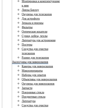
Монтировки и комплектующие
к ним
Линзы Барлоу
Окуляры для телескопов
Для астрофото
Зеркала и призмы
Фильтры
Оптические искатели
Сумки, кейсы, чехлы
Литература для астрономии
Постеры
Средства для очистки
телескопов
Разное для телескопов
Аксессуары для микроскопов
Камеры для микроскопов
Микропрепараты
Наборы для опытов
Объективы для микроскопов
Окуляры для микроскопов
Запчасти
Покровные стекла
Предметные стекла
Литература
Средства для очистки