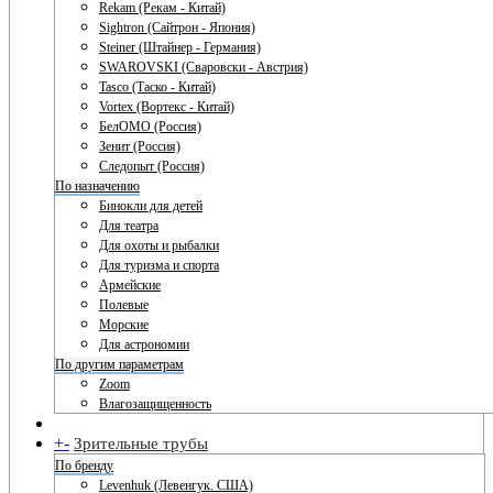
Rekam (Рекам - Китай)
Sightron (Сайтрон - Япония)
Steiner (Штайнер - Германия)
SWAROVSKI (Сваровски - Австрия)
Tasco (Таско - Китай)
Vortex (Вортекс - Китай)
БелОМО (Россия)
Зенит (Россия)
Следопыт (Россия)
По назначению
Бинокли для детей
Для театра
Для охоты и рыбалки
Для туризма и спорта
Армейские
Полевые
Морские
Для астрономии
По другим параметрам
Zoom
Влагозащищенность
+
-
Зрительные трубы
По бренду
Levenhuk (Левенгук. США)