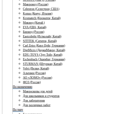
Микромед (Россия)
Celestron (Селестрон; США)
Konus (Конус; Италия)
Kromatech (Кроматек; Китай)
Микмед (Китай.)
EVA (ЕВА; Китай)
Биомед (Россия)
Eastcolight (Истколайт; Китай)
SITITEK (Сититек; Китай)
Carl Zeiss (Карл Цейс; Германия)
DigiMicro (ДиджиМикро; Китай)
EDU-TOYS (Эду-Тойз; Китай)
Eschenbach (Эшенбах; Германия)
STURMAN (Штурман; Китай)
Velvi (Велви; Китай)
Альтами (Россия)
АО «ЛОМО» (Россия)
ФОЗ (Россия)
По назначению
Микроскопы для детей
Для школьников и студентов
Для лаборатории
Для различных работ
По типу