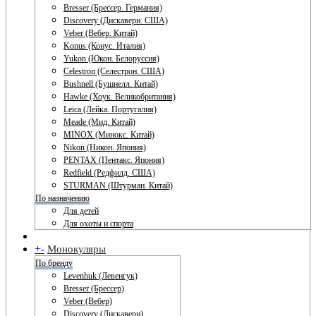
Bresser (Брессер. Германия)
Discovery (Дискавери. США)
Veber (Вебер. Китай)
Konus (Конус. Италия)
Yukon (Юкон. Белоруссия)
Celestron (Селестрон. США)
Bushnell (Бушнелл. Китай)
Hawke (Хоук. Великобритания)
Leica (Лейка. Португалия)
Meade (Мид. Китай)
MINOX (Минокс. Китай)
Nikon (Никон. Япония)
PENTAX (Пентакс. Япония)
Redfield (Редфилд. США)
STURMAN (Штурман. Китай)
По назначению
Для детей
Для охоты и спорта
+
-
Монокуляры
По бренду
Levenhuk (Левенгук)
Bresser (Брессер)
Veber (Вебер)
Discovery (Дискавери)