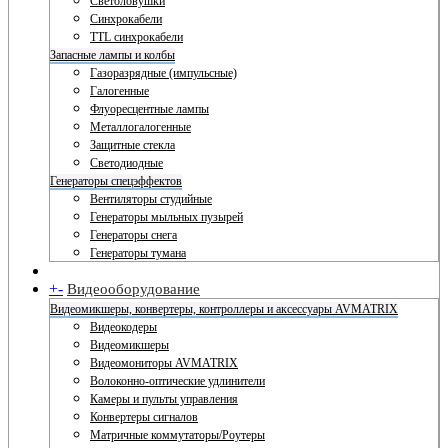
Светоловушки
Синхрокабели
TTL синхрокабели
Запасные лампы и колбы
Газоразрядные (импульсные)
Галогенные
Флуоресцентные лампы
Металлогалогенные
Защитные стекла
Светодиодные
Генераторы спецэффектов
Вентиляторы студийные
Генераторы мыльных пузырей
Генераторы снега
Генераторы тумана
+
-
Видеооборудование
Видеомикшеры, конвертеры, контроллеры и аксессуары AVMATRIX
Видеокодеры
Видеомикшеры
Видеомониторы AVMATRIX
Волоконно-оптические удлинители
Камеры и пульты управления
Конвертеры сигналов
Матричные коммутаторы/Роутеры