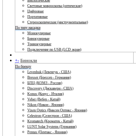
Биологические
Световые микроскопы (оптические)
Цифровые
Портативные
Стереоскопические (инструментальные)
По типу насадки
Монокулярные
Бинокулярные
Тринокулярные
Подключение по USB (LCD экран)
+
-
Бинокли
По бренду
Levenhuk (Левенгук - США)
Bresser (Брессер - Германия)
БПЦ (КОМЗ - Россия)
Discovery (Дискавери - США)
Konus (Конус - Италия)
Veber (Вебер - Китай)
Nikon (Никон - Япония)
Vixen Optics (Виксен Оптикс - Япония)
Celestron (Селестрон - США)
Kromatech (Кроматек - Китай)
LUNT Solar Systems (Германия)
Pentax (Пентакс - Япония)