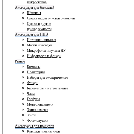
микроскопов
Аксессуары для биноклей
Штативы
Средства для очистки биноклей
Сумки и другие
принадлежности
Аксессуары для ПНВ
Источники питания
Маски и насадки
Микрофоны и пульты ДУ
Инфракрасные фонари
Разное
Компасы
Планетарии
Наборы для экспериментов
Фонари
Барометры и метеостанции
Часы
Глобусы
Металлоискатели
Экшн-камеры
Зонты
Фотоловушки
Аксессуары для прицелов
Крышки и наглазники