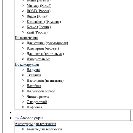
Konus (Италия)
Микмед (Китай)
ВОМЗ (Россия)
Bigger (Китай)
Eschenbach (Германия)
Kenko (Япония)
Zenit (Россия)
По назначению
Для чтения (просмотровая)
Ювелирная (часовая)
Для шитья (текстильная)
Измерительные
По конструкции
На ручке
Складная
Настольная (на штативе)
Налобная
На очковой оправе
Линза Френеля
С подсветкой
Цифровая
+
-
Аксессуары
Аксессуары для телескопов
Камеры для телескопов