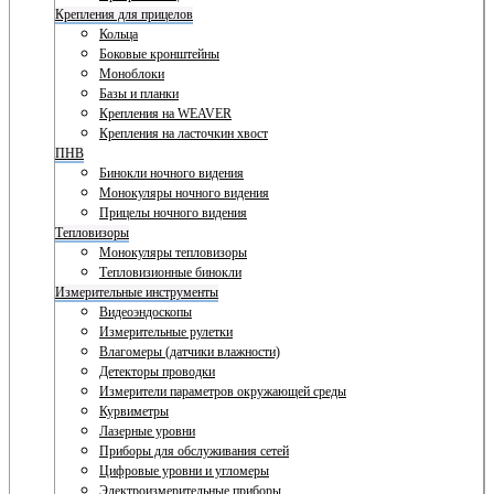
Крепления для прицелов
Кольца
Боковые кронштейны
Моноблоки
Базы и планки
Крепления на WEAVER
Крепления на ласточкин хвост
ПНВ
Бинокли ночного видения
Монокуляры ночного видения
Прицелы ночного видения
Тепловизоры
Монокуляры тепловизоры
Тепловизионные бинокли
Измерительные инструменты
Видеоэндоскопы
Измерительные рулетки
Влагомеры (датчики влажности)
Детекторы проводки
Измерители параметров окружающей среды
Курвиметры
Лазерные уровни
Приборы для обслуживания сетей
Цифровые уровни и угломеры
Электроизмерительные приборы