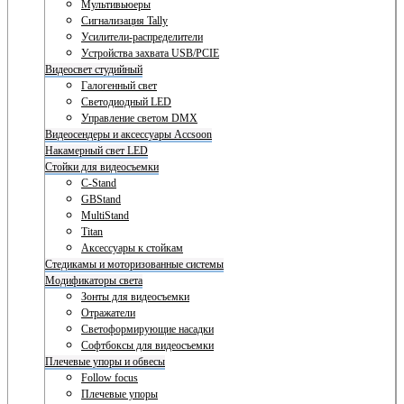
Мультивьюеры
Сигнализация Tally
Усилители-распределители
Устройства захвата USB/PCIE
Видеосвет студийный
Галогенный свет
Светодиодный LED
Управление светом DMX
Видеосендеры и аксессуары Accsoon
Накамерный свет LED
Стойки для видеосъемки
C-Stand
GBStand
MultiStand
Titan
Аксессуары к стойкам
Стедикамы и моторизованные системы
Модификаторы света
Зонты для видеосъемки
Отражатели
Светоформирующие насадки
Софтбоксы для видеосъемки
Плечевые упоры и обвесы
Follow focus
Плечевые упоры