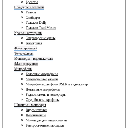
Брекеты
Слайдеры и тележки
Рельсы
Слайдеры
Тележки Dolly
Тележки TrackMaster
Краны и автогрипы
Операторские краны
Автогрипы
Фоны хромакей
Телесуфлеры
Мониторы и видоискатели
iMate продукция
Микрофоны
Головные микрофоны
Микрофонные удочки
Микрофоны для фото DSLR и видеокамер
Петличные микрофоны
Радиосистемы и конвертеры
Студийные микрофоны
Штативы и моноподы
Видеоштативы
Фотоштативы
Моноподы для видеосъемки
Быстросъемные площадки