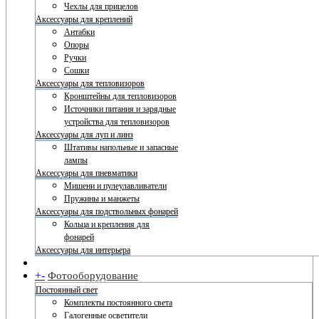
Чехлы для прицелов
Аксессуары для креплений
Антабки
Опоры
Ручки
Сошки
Аксессуары для тепловизоров
Кронштейны для тепловизоров
Источники питания и зарядные
устройства для тепловизоров
Аксессуары для луп и линз
Штативы напольные и запасные
лампы
Аксессуары для пневматики
Мишени и пулеулавливатели
Пружины и манжеты
Аксессуары для подствольных фонарей
Кольца и крепления для
фонарей
Аксессуары для интерьера
+
-
Фотооборудование
Постоянный свет
Комплекты постоянного света
Галогенные осветители