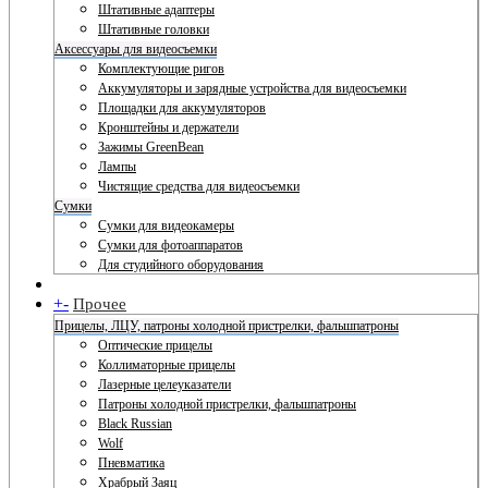
Штативные адаптеры
Штативные головки
Аксессуары для видеосъемки
Комплектующие ригов
Аккумуляторы и зарядные устройства для видеосъемки
Площадки для аккумуляторов
Кронштейны и держатели
Зажимы GreenBean
Лампы
Чистящие средства для видеосъемки
Сумки
Сумки для видеокамеры
Сумки для фотоаппаратов
Для студийного оборудования
+
-
Прочее
Прицелы, ЛЦУ, патроны холодной пристрелки, фальшпатроны
Оптические прицелы
Коллиматорные прицелы
Лазерные целеуказатели
Патроны холодной пристрелки, фальшпатроны
Black Russian
Wolf
Пневматика
Храбрый Заяц