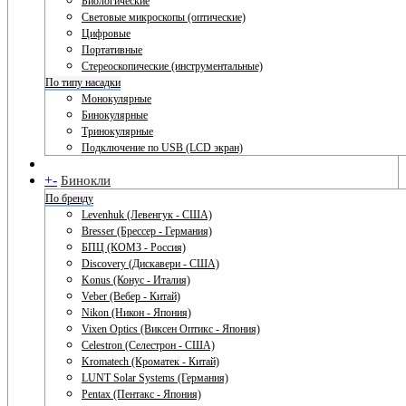
Биологические
Световые микроскопы (оптические)
Цифровые
Портативные
Стереоскопические (инструментальные)
По типу насадки
Монокулярные
Бинокулярные
Тринокулярные
Подключение по USB (LCD экран)
+
-
Бинокли
По бренду
Levenhuk (Левенгук - США)
Bresser (Брессер - Германия)
БПЦ (КОМЗ - Россия)
Discovery (Дискавери - США)
Konus (Конус - Италия)
Veber (Вебер - Китай)
Nikon (Никон - Япония)
Vixen Optics (Виксен Оптикс - Япония)
Celestron (Селестрон - США)
Kromatech (Кроматек - Китай)
LUNT Solar Systems (Германия)
Pentax (Пентакс - Япония)