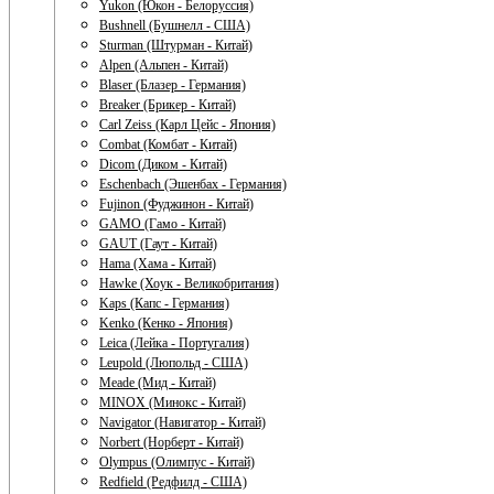
Yukon (Юкон - Белоруссия)
Bushnell (Бушнелл - США)
Sturman (Штурман - Китай)
Alpen (Альпен - Китай)
Blaser (Блазер - Германия)
Breaker (Брикер - Китай)
Carl Zeiss (Карл Цейс - Япония)
Combat (Комбат - Китай)
Dicom (Диком - Китай)
Eschenbach (Эшенбах - Германия)
Fujinon (Фуджинон - Китай)
GAMO (Гамо - Китай)
GAUT (Гаут - Китай)
Hama (Хама - Китай)
Hawke (Хоук - Великобритания)
Kaps (Капс - Германия)
Kenko (Кенко - Япония)
Leica (Лейка - Португалия)
Leupold (Люпольд - США)
Meade (Мид - Китай)
MINOX (Минокс - Китай)
Navigator (Навигатор - Китай)
Norbert (Норберт - Китай)
Olympus (Олимпус - Китай)
Redfield (Редфилд - США)