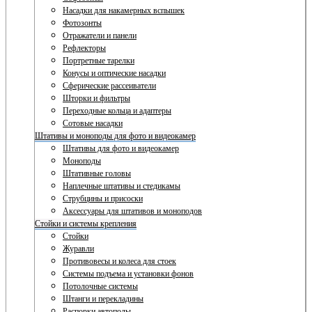
Насадки для накамерных вспышек
Фотозонты
Отражатели и панели
Рефлекторы
Портретные тарелки
Конусы и оптические насадки
Сферические рассеиватели
Шторки и фильтры
Переходные кольца и адаптеры
Сотовые насадки
Штативы и моноподы для фото и видеокамер
Штативы для фото и видеокамер
Моноподы
Штативные головы
Наплечные штативы и стедикамы
Струбцины и присоски
Аксессуары для штативов и моноподов
Стойки и системы крепления
Стойки
Журавли
Противовесы и колеса для стоек
Системы подъема и установки фонов
Потолочные системы
Штанги и перекладины
Распорки автополы