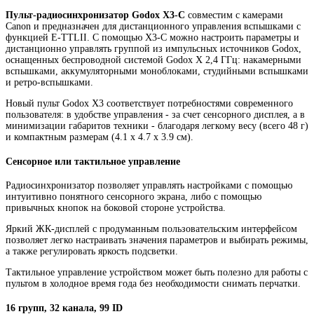
Пульт-радиосинхронизатор Godox X3-C
совместим с камерами
Canon и предназначен для дистанционного управления вспышками с
функцией E-TTLII. С помощью X3-C можно настроить параметры и
дистанционно управлять группой из импульсных источников Godox,
оснащенных беспроводной системой Godox X 2,4 ГГц: накамерными
вспышками, аккумуляторными моноблоками, студийными вспышками
и ретро-вспышками.
Новый пульт Godox X3 соответствует потребностями современного
пользователя: в удобстве управления - за счет сенсорного дисплея, а в
минимизации габаритов техники - благодаря легкому весу (всего 48 г)
и компактным размерам (4.1 х 4.7 х 3.9 см).
Сенсорное или тактильное управление
Радиосинхронизатор позволяет управлять настройками с помощью
интуитивно понятного сенсорного экрана, либо с помощью
привычных кнопок на боковой стороне устройства.
Яркий ЖК-дисплей с продуманным пользовательским интерфейсом
позволяет легко настраивать значения параметров и выбирать режимы,
а также регулировать яркость подсветки.
Тактильное управление устройством может быть полезно для работы с
пультом в холодное время года без необходимости снимать перчатки.
16 групп, 32 канала, 99 ID