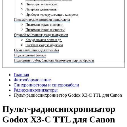
Нивелиры оптические
Лазерные дальномеры
Приборы неразрушающего контроля
Пневматические винтовки и пистолеты
Пневматические винтовки
Пневматические пистолеты
Оружейный тюнинг, уход за оружием
Камуфляжная лента и др.
Чистка и уход за оружием
Очки и наушники для стрельбы
Подствольные фонари
Подзорные трубы, бинокли, барометры и др. из бронзы
Главная
Фотооборудование
Синхронизаторы и синхрокабели
Радиосинхронизаторы
Пульт-радиосинхронизатор Godox X3-C TTL для Canon
Пульт-радиосинхронизатор
Godox X3-C TTL для Canon