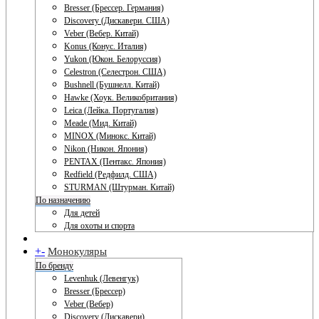
Bresser (Брессер. Германия)
Discovery (Дискавери. США)
Veber (Вебер. Китай)
Konus (Конус. Италия)
Yukon (Юкон. Белоруссия)
Celestron (Селестрон. США)
Bushnell (Бушнелл. Китай)
Hawke (Хоук. Великобритания)
Leica (Лейка. Португалия)
Meade (Мид. Китай)
MINOX (Минокс. Китай)
Nikon (Никон. Япония)
PENTAX (Пентакс. Япония)
Redfield (Редфилд. США)
STURMAN (Штурман. Китай)
По назначению
Для детей
Для охоты и спорта
+
-
Монокуляры
По бренду
Levenhuk (Левенгук)
Bresser (Брессер)
Veber (Вебер)
Discovery (Дискавери)