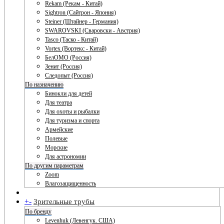
Rekam (Рекам - Китай)
Sightron (Сайтрон - Япония)
Steiner (Штайнер - Германия)
SWAROVSKI (Сваровски - Австрия)
Tasco (Таско - Китай)
Vortex (Вортекс - Китай)
БелОМО (Россия)
Зенит (Россия)
Следопыт (Россия)
По назначению
Бинокли для детей
Для театра
Для охоты и рыбалки
Для туризма и спорта
Армейские
Полевые
Морские
Для астрономии
По другим параметрам
Zoom
Влагозащищенность
+
-
Зрительные трубы
По бренду
Levenhuk (Левенгук. США)