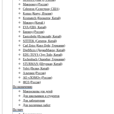
Микромед (Россия)
Celestron (Селестрон; США)
Konus (Конус; Италия)
Kromatech (Кроматек; Китай)
Микмед (Китай.)
EVA (ЕВА; Китай)
Биомед (Россия)
Eastcolight (Истколайт; Китай)
SITITEK (Сититек; Китай)
Carl Zeiss (Карл Цейс; Германия)
DigiMicro (ДиджиМикро; Китай)
EDU-TOYS (Эду-Тойз; Китай)
Eschenbach (Эшенбах; Германия)
STURMAN (Штурман; Китай)
Velvi (Велви; Китай)
Альтами (Россия)
АО «ЛОМО» (Россия)
ФОЗ (Россия)
По назначению
Микроскопы для детей
Для школьников и студентов
Для лаборатории
Для различных работ
По типу