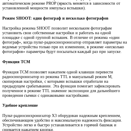
автоматическом режиме PROP (яркость меняется в зависимости от
установленной мощности импульса вспышки).
Режим SHOOT: один фотограф и несколько фотографов
Настройка режима SHOOT позволит нескольким фотографам
установить свои собственные настройки и работать на одной
площадке с одной группой вспышек. В отличие от режима «один
фотограф», когда пульт-радиосинхронизатор отправляет параметры на
ведомые устройства только при их изменении, в режиме «несколько
фотографов» параметры будут посылаться каждый раз при запуске.
Функция TCM
Функция TCM позволяет нажатием одной клавиши перевести
радиосинхронизатор из режима TTL в мануальный режим М,
скопировав настройки, с которыми вспышки отработали на
предыдущем срабатывании. Эта функция помогает зафиксировать
полученное в режиме TTL значение экспозиции для дальнейшего
проведения съемки с одинаковыми настройками.
Удобное крепление
Пульт-радиосинхронизатор X3 оборудован надежным креплением,
обеспечивающим удобство и максимальную надежность фиксации.
Устройство легко и быстро устанавливается в горячий башмак и
снимается нажатием кнопки.