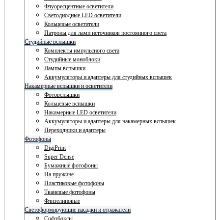
Флуоресцентные осветители
Светодиодные LED осветители
Кольцевые осветители
Патроны для ламп источников постоянного света
Студийные вспышки
Комплекты импульсного света
Студийные моноблоки
Лампы вспышки
Аккумуляторы и адаптеры для студийных вспышек
Накамерные вспышки и осветители
Фотовспышки
Кольцевые вспышки
Накамерные LED осветители
Аккумуляторы и адаптеры для накамерных вспышек
Переходники и адаптеры
Фотофоны
DigiPrint
Super Dense
Бумажные фотофоны
На пружине
Пластиковые фотофоны
Тканевые фотофоны
Флизелиновые
Светоформирующие насадки и отражатели
Софтбоксы