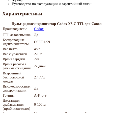
Руководство по эксплуатации и гарантийный талон
Характеристики
Пульт-радиосинхронизатор Godox X3-C TTL для Canon
Производитель:
Godox
TTL автовспышка
Да
Беспроводные
OFF/01-99
идентификаторы
Вес нетто
48 г
Вес с упаковкой
270 г
Время зарядки
?2ч
Время работы в
?7 дней
режиме ожидания
Встроенный
беспроводной
2.4ГГц
модуль
Высокоскоростная
Да
синхронизация
Группы
A-F, 0-9
Дистанция
срабатывания
0-100 м
(приблизительно)