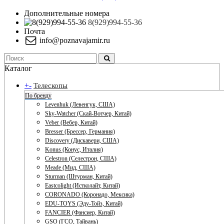
Дополнительные номера
8(929)994-55-36
Почта
info@poznavajamir.ru
Каталог
+
-
Телескопы
По бренду
Levenhuk (Левенгук, США)
Sky-Watcher (Скай-Вотчер, Китай)
Veber (Вебер, Китай)
Bresser (Брессер, Германия)
Discovery (Дискавери, США)
Konus (Конус, Италия)
Celestron (Селестрон, США)
Meade (Мид, США)
Sturman (Штурман, Китай)
Eastcolight (Истколайт, Китай)
CORONADO (Коронадо, Мексика)
EDU-TOYS (Эду-Тойз, Китай)
FANCIER (Фансиер, Китай)
GSO (ГСО, Тайвань)