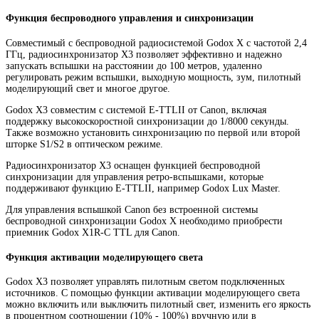
Функция беспроводного управления и синхронизации
Совместимый с беспроводной радиосистемой Godox X с частотой 2,4
ГГц, радиосинхронизатор X3 позволяет эффективно и надежно
запускать вспышки на расстоянии до 100 метров, удаленно
регулировать режим вспышки, выходную мощность, зум, пилотный
моделирующий свет и многое другое.
Godox X3 совместим с системой E-TTLII от Canon, включая
поддержку высокоскоростной синхронизации до 1/8000 секунды.
Также возможно установить синхронизацию по первой или второй
шторке S1/S2 в оптическом режиме.
Радиосинхронизатор X3 оснащен функцией беспроводной
синхронизации для управления ретро-вспышками, которые
поддерживают функцию E-TTLII, например Godox Lux Master.
Для управления вспышкой Canon без встроенной системы
беспроводной синхронизации Godox X необходимо приобрести
приемник Godox X1R-C TTL для Canon.
Функция активации моделирующего света
Godox X3 позволяет управлять пилотным светом подключенных
источников. С помощью функции активации моделирующего света
можно включить или выключить пилотный свет, изменить его яркость
в процентном соотношении (10% - 100%) вручную или в