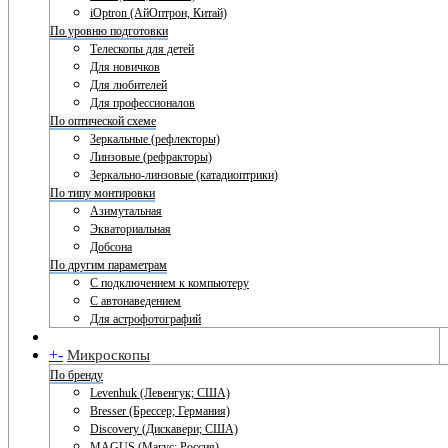
iOptron (АйОптрон, Китай)
По уровню подготовки
Телескопы для детей
Для новичков
Для любителей
Для профессионалов
По оптической схеме
Зеркальные (рефлекторы)
Линзовые (рефракторы)
Зеркально-линзовые (катадиоптрики)
По типу монтировки
Азимутальная
Экваториальная
Добсона
По другим параметрам
С подключением к компьютеру
С автонаведением
Для астрофотографий
+
-
Микроскопы
По бренду
Levenhuk (Левенгук; США)
Bresser (Брессер; Германия)
Discovery (Дискавери; США)
MAGUS (Магус; Россия)