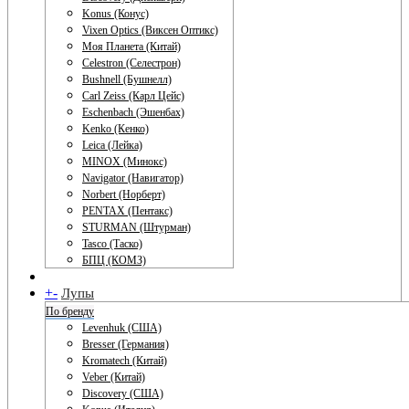
Konus (Конус)
Vixen Optics (Виксен Оптикс)
Моя Планета (Китай)
Celestron (Селестрон)
Bushnell (Бушнелл)
Carl Zeiss (Карл Цейс)
Eschenbach (Эшенбах)
Kenko (Кенко)
Leica (Лейка)
MINOX (Минокс)
Navigator (Навигатор)
Norbert (Норберт)
PENTAX (Пентакс)
STURMAN (Штурман)
Tasco (Таско)
БПЦ (КОМЗ)
+
-
Лупы
По бренду
Levenhuk (США)
Bresser (Германия)
Kromatech (Китай)
Veber (Китай)
Discovery (США)