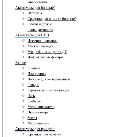
микроскопов
Аксессуары для биноклей
Штативы
Средства для очистки биноклей
Сумки и другие
принадлежности
Аксессуары для ПНВ
Источники питания
Маски и насадки
Микрофоны и пульты ДУ
Инфракрасные фонари
Разное
Компасы
Планетарии
Наборы для экспериментов
Фонари
Барометры и метеостанции
Часы
Глобусы
Металлоискатели
Экшн-камеры
Зонты
Фотоловушки
Аксессуары для прицелов
Крышки и наглазники