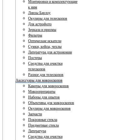
Монтировки и комплектующие
к ним
Линзы Барлоу
Окуляры для телескопов
Для астрофото
Зеркала и призмы
Фильтры
Оптические искатели
Сумки, кейсы, чехлы
Литература для астрономии
Постеры
Средства для очистки
телескопов
Разное для телескопов
Аксессуары для микроскопов
Камеры для микроскопов
Микропрепараты
Наборы для опытов
Объективы для микроскопов
Окуляры для микроскопов
Запчасти
Покровные стекла
Предметные стекла
Литература
Средства для очистки