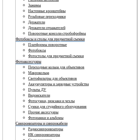
Зажимы
Настенные кронштейны
Резьбовые переходники
Держатели
Держатели отражателей
Поворотные консоли-стробофреймы
Фотобоксы и столы для предметной съемки
Платформы поворотные
Фотобоксы
Фотостолы для предметной съемки
Фотоаксессуары
Переходные кольца для объективов
Макрокольца
Светофильтры для объективов
Аккумуляторы и зарядные устройства
Пульты ДУ
Видоискатели
Фотосумки, рюкзаки и чехлы
Сумки для студийного оборудования
Прочие аксессуары
Фоторамки и альбомы
Синхронизаторы и синхрокабели
Радиосинхронизаторы
ИК синхронизаторы