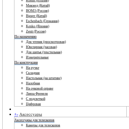
Konus (Италия)
Микмед (Китай)
ВОМЗ (Россия)
Bigger (Китай)
Eschenbach (Германия)
Kenko (Япония)
Zenit (Россия)
По назначению
Для чтения (просмотровая)
Ювелирная (часовая)
Для шитья (текстильная)
Измерительные
По конструкции
На ручке
Складная
Настольная (на штативе)
Налобная
На очковой оправе
Линза Френеля
С подсветкой
Цифровая
+
-
Аксессуары
Аксессуары для телескопов
Камеры для телескопов