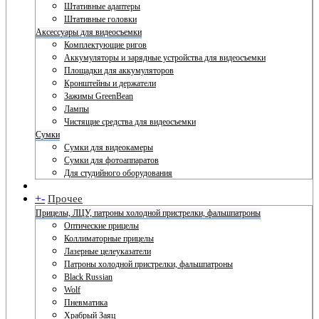
Штативные адаптеры
Штативные головки
Аксессуары для видеосъемки
Комплектующие ригов
Аккумуляторы и зарядные устройства для видеосъемки
Площадки для аккумуляторов
Кронштейны и держатели
Зажимы GreenBean
Лампы
Чистящие средства для видеосъемки
Сумки
Сумки для видеокамеры
Сумки для фотоаппаратов
Для студийного оборудования
+
-
Прочее
Прицелы, ЛЦУ, патроны холодной пристрелки, фальшпатроны
Оптические прицелы
Коллиматорные прицелы
Лазерные целеуказатели
Патроны холодной пристрелки, фальшпатроны
Black Russian
Wolf
Пневматика
Храбрый Заяц