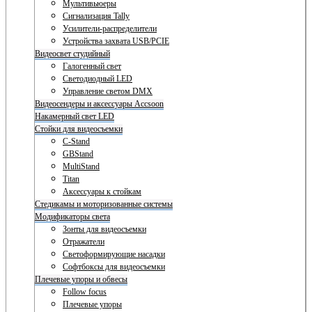
Мультивьюеры
Сигнализация Tally
Усилители-распределители
Устройства захвата USB/PCIE
Видеосвет студийный
Галогенный свет
Светодиодный LED
Управление светом DMX
Видеосендеры и аксессуары Accsoon
Накамерный свет LED
Стойки для видеосъемки
C-Stand
GBStand
MultiStand
Titan
Аксессуары к стойкам
Стедикамы и моторизованные системы
Модификаторы света
Зонты для видеосъемки
Отражатели
Светоформирующие насадки
Софтбоксы для видеосъемки
Плечевые упоры и обвесы
Follow focus
Плечевые упоры