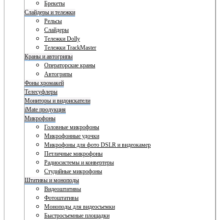
Брекеты
Слайдеры и тележки
Рельсы
Слайдеры
Тележки Dolly
Тележки TrackMaster
Краны и автогрипы
Операторские краны
Автогрипы
Фоны хромакей
Телесуфлеры
Мониторы и видоискатели
iMate продукция
Микрофоны
Головные микрофоны
Микрофонные удочки
Микрофоны для фото DSLR и видеокамер
Петличные микрофоны
Радиосистемы и конвертеры
Студийные микрофоны
Штативы и моноподы
Видеоштативы
Фотоштативы
Моноподы для видеосъемки
Быстросъемные площадки