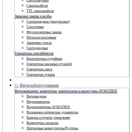
Светоловушки
Синхрокабели
TTL синхрокабели
Запасные лампы и колбы
Газоразрядные (импульсные)
Галогенные
Флуоресцентные лампы
Металлогалогенные
Защитные стекла
Светодиодные
Генераторы спецэффектов
Вентиляторы студийные
Генераторы мыльных пузырей
Генераторы снега
Генераторы тумана
+
-
Видеооборудование
Видеомикшеры, конвертеры, контроллеры и аксессуары AVMATRIX
Видеокодеры
Видеомикшеры
Видеомониторы AVMATRIX
Волоконно-оптические удлинители
Камеры и пульты управления
Конвертеры сигналов
Матричные коммутаторы/Роутеры