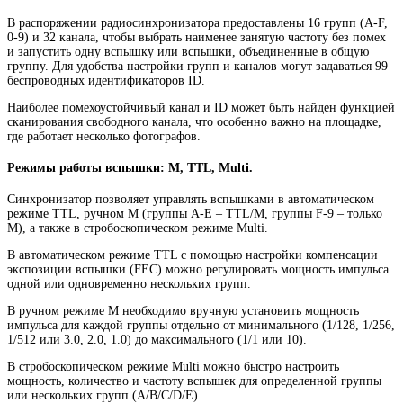
В распоряжении радиосинхронизатора предоставлены 16 групп (A-F,
0-9) и 32 канала, чтобы выбрать наименее занятую частоту без помех
и запустить одну вспышку или вспышки, объединенные в общую
группу. Для удобства настройки групп и каналов могут задаваться 99
беспроводных идентификаторов ID.
Наиболее помехоустойчивый канал и ID может быть найден функцией
сканирования свободного канала, что особенно важно на площадке,
где работает несколько фотографов.
Режимы работы вспышки: M, TTL, Multi.
Синхронизатор позволяет управлять вспышками в автоматическом
режиме TTL, ручном M (группы A-E – TTL/М, группы F-9 – только
M), а также в стробоскопическом режиме Multi.
В автоматическом режиме TTL с помощью настройки компенсации
экспозиции вспышки (FEC) можно регулировать мощность импульса
одной или одновременно нескольких групп.
В ручном режиме М необходимо вручную установить мощность
импульса для каждой группы отдельно от минимального (1/128, 1/256,
1/512 или 3.0, 2.0, 1.0) до максимального (1/1 или 10).
В стробоскопическом режиме Multi можно быстро настроить
мощность, количество и частоту вспышек для определенной группы
или нескольких групп (A/B/C/D/E).