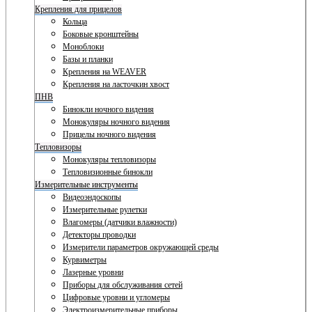
Крепления для прицелов
Кольца
Боковые кронштейны
Моноблоки
Базы и планки
Крепления на WEAVER
Крепления на ласточкин хвост
ПНВ
Бинокли ночного видения
Монокуляры ночного видения
Прицелы ночного видения
Тепловизоры
Монокуляры тепловизоры
Тепловизионные бинокли
Измерительные инструменты
Видеоэндоскопы
Измерительные рулетки
Влагомеры (датчики влажности)
Детекторы проводки
Измерители параметров окружающей среды
Курвиметры
Лазерные уровни
Приборы для обслуживания сетей
Цифровые уровни и угломеры
Электроизмерительные приборы