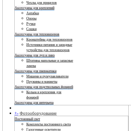
Чехлы для прицелов
Аксессуары для креплений
Антабки
Опоры
Ручки
Сошки
Аксессуары для тепловизоров
Кронштейны для тепловизоров
Источники питания и зарядные
устройства для тепловизоров
Аксессуары для луп и линз
Штативы напольные и запасные
лампы
Аксессуары для пневматики
Мишени и пулеулавливатели
Пружины и манжеты
Аксессуары для подствольных фонарей
Кольца и крепления для
фонарей
Аксессуары для интерьера
+
-
Фотооборудование
Постоянный свет
Комплекты постоянного света
Галогенные осветители