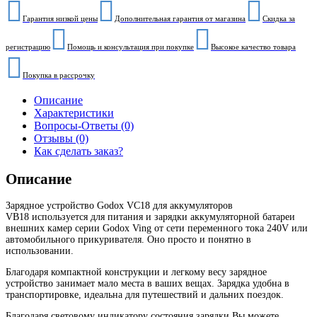
Гарантия низкой цены
Дополнительная гарантия от магазина
Скидка за
регистрацию
Помощь и консультация при покупке
Высокое качество товара
Покупка в рассрочку
Описание
Характеристики
Вопросы-Ответы (0)
Отзывы (0)
Как сделать заказ?
Описание
Зарядное устройство Godox VC18 для аккумуляторов
VB18 используется для питания и зарядки аккумуляторной батареи
внешних камер серии Godox Ving от сети переменного тока 240V или
автомобильного прикуривателя. Оно просто и понятно в
использовании.
Благодаря компактной конструкции и легкому весу зарядное
устройство занимает мало места в ваших вещах. Зарядка удобна в
транспортировке, идеальна для путешествий и дальних поездок.
Благодаря световому индикатору состояния зарядки Вы можете