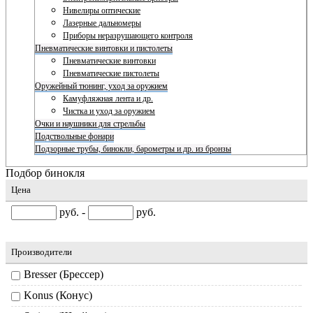
Нивелиры оптические
Лазерные дальномеры
Приборы неразрушающего контроля
Пневматические винтовки и пистолеты
Пневматические винтовки
Пневматические пистолеты
Оружейный тюнинг, уход за оружием
Камуфляжная лента и др.
Чистка и уход за оружием
Очки и наушники для стрельбы
Подствольные фонари
Подзорные трубы, бинокли, барометры и др. из бронзы
Подбор бинокля
Цена
руб. -
руб.
Производители
Bresser (Брессер)
Konus (Конус)