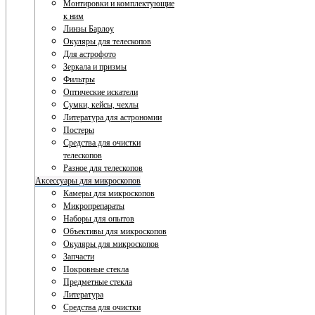
Монтировки и комплектующие
к ним
Линзы Барлоу
Окуляры для телескопов
Для астрофото
Зеркала и призмы
Фильтры
Оптические искатели
Сумки, кейсы, чехлы
Литература для астрономии
Постеры
Средства для очистки
телескопов
Разное для телескопов
Аксессуары для микроскопов
Камеры для микроскопов
Микропрепараты
Наборы для опытов
Объективы для микроскопов
Окуляры для микроскопов
Запчасти
Покровные стекла
Предметные стекла
Литература
Средства для очистки