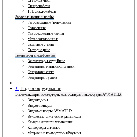
Светоловушки
Синхрокабели
TTL синхрокабели
Запасные лампы и колбы
Газоразрядные (импульсные)
Галогенные
Флуоресцентные лампы
Металлогалогенные
Защитные стекла
Светодиодные
Генераторы спецэффектов
Вентиляторы студийные
Генераторы мыльных пузырей
Генераторы снега
Генераторы тумана
+
-
Видеооборудование
Видеомикшеры, конвертеры, контроллеры и аксессуары AVMATRIX
Видеокодеры
Видеомикшеры
Видеомониторы AVMATRIX
Волоконно-оптические удлинители
Камеры и пульты управления
Конвертеры сигналов
Матричные коммутаторы/Роутеры