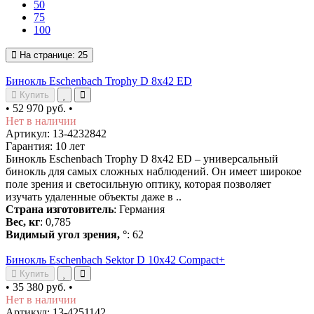
50
75
100
На странице:
25
Бинокль Eschenbach Trophy D 8x42 ED
Купить
•
52 970 руб.
•
Нет в наличии
Артикул: 13-4232842
Гарантия: 10 лет
Бинокль Eschenbach Trophy D 8x42 ED – универсальный
бинокль для самых сложных наблюдений. Он имеет широкое
поле зрения и светосильную оптику, которая позволяет
изучать удаленные объекты даже в ..
Страна изготовитель
: Германия
Вес, кг
: 0,785
Видимый угол зрения, °
: 62
Бинокль Eschenbach Sektor D 10x42 Compact+
Купить
•
35 380 руб.
•
Нет в наличии
Артикул: 13-4251142