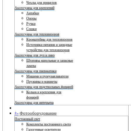
Чехлы для прицелов
Аксессуары для креплений
Антабки
Опоры
Ручки
Сошки
Аксессуары для тепловизоров
Кронштейны для тепловизоров
Источники питания и зарядные
устройства для тепловизоров
Аксессуары для луп и линз
Штативы напольные и запасные
лампы
Аксессуары для пневматики
Мишени и пулеулавливатели
Пружины и манжеты
Аксессуары для подствольных фонарей
Кольца и крепления для
фонарей
Аксессуары для интерьера
+
-
Фотооборудование
Постоянный свет
Комплекты постоянного света
Галогенные осветители