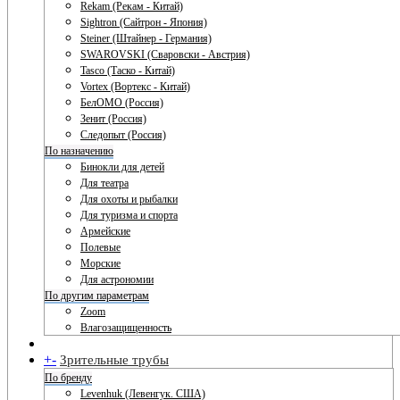
Rekam (Рекам - Китай)
Sightron (Сайтрон - Япония)
Steiner (Штайнер - Германия)
SWAROVSKI (Сваровски - Австрия)
Tasco (Таско - Китай)
Vortex (Вортекс - Китай)
БелОМО (Россия)
Зенит (Россия)
Следопыт (Россия)
По назначению
Бинокли для детей
Для театра
Для охоты и рыбалки
Для туризма и спорта
Армейские
Полевые
Морские
Для астрономии
По другим параметрам
Zoom
Влагозащищенность
+
-
Зрительные трубы
По бренду
Levenhuk (Левенгук. США)