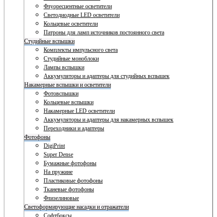
Флуоресцентные осветители
Светодиодные LED осветители
Кольцевые осветители
Патроны для ламп источников постоянного света
Студийные вспышки
Комплекты импульсного света
Студийные моноблоки
Лампы вспышки
Аккумуляторы и адаптеры для студийных вспышек
Накамерные вспышки и осветители
Фотовспышки
Кольцевые вспышки
Накамерные LED осветители
Аккумуляторы и адаптеры для накамерных вспышек
Переходники и адаптеры
Фотофоны
DigiPrint
Super Dense
Бумажные фотофоны
На пружине
Пластиковые фотофоны
Тканевые фотофоны
Флизелиновые
Светоформирующие насадки и отражатели
Софтбоксы