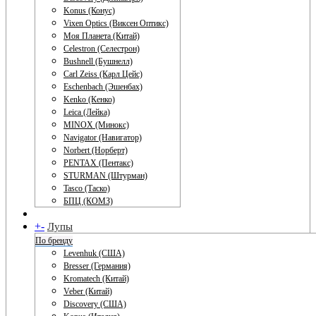
Konus (Конус)
Vixen Optics (Виксен Оптикс)
Моя Планета (Китай)
Celestron (Селестрон)
Bushnell (Бушнелл)
Carl Zeiss (Карл Цейс)
Eschenbach (Эшенбах)
Kenko (Кенко)
Leica (Лейка)
MINOX (Минокс)
Navigator (Навигатор)
Norbert (Норберт)
PENTAX (Пентакс)
STURMAN (Штурман)
Tasco (Таско)
БПЦ (КОМЗ)
+
-
Лупы
По бренду
Levenhuk (США)
Bresser (Германия)
Kromatech (Китай)
Veber (Китай)
Discovery (США)