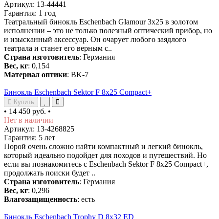
Артикул: 13-44441
Гарантия: 1 год
Театральный бинокль Eschenbach Glamour 3x25 в золотом
исполнении – это не только полезный оптический прибор, но
и изысканный аксессуар. Он очарует любого заядлого
театрала и станет его верным с..
Страна изготовитель
: Германия
Вес, кг
: 0,154
Материал оптики
: BK-7
Бинокль Eschenbach Sektor F 8x25 Compact+
Купить
•
14 450 руб.
•
Нет в наличии
Артикул: 13-4268825
Гарантия: 5 лет
Порой очень сложно найти компактный и легкий бинокль,
который идеально подойдет для походов и путешествий. Но
если вы познакомитесь с Eschenbach Sektor F 8x25 Compact+,
продолжать поиски будет ..
Страна изготовитель
: Германия
Вес, кг
: 0,296
Влагозащищенность
: есть
Бинокль Eschenbach Trophy D 8x32 ED