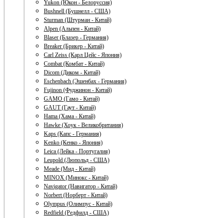
Yukon (Юкон - Белоруссия)
Bushnell (Бушнелл - США)
Sturman (Штурман - Китай)
Alpen (Альпен - Китай)
Blaser (Блазер - Германия)
Breaker (Брикер - Китай)
Carl Zeiss (Карл Цейс - Япония)
Combat (Комбат - Китай)
Dicom (Диком - Китай)
Eschenbach (Эшенбах - Германия)
Fujinon (Фуджинон - Китай)
GAMO (Гамо - Китай)
GAUT (Гаут - Китай)
Hama (Хама - Китай)
Hawke (Хоук - Великобритания)
Kaps (Капс - Германия)
Kenko (Кенко - Япония)
Leica (Лейка - Португалия)
Leupold (Люпольд - США)
Meade (Мид - Китай)
MINOX (Минокс - Китай)
Navigator (Навигатор - Китай)
Norbert (Норберт - Китай)
Olympus (Олимпус - Китай)
Redfield (Редфилд - США)