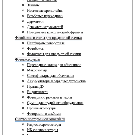
Зажимы
Настенные кронштейны
Резьбовые переходники
Держатели
Держатели отражателей
Поворотные консоли-стробофреймы
Фотобоксы и столы для предметной съемки
Платформы поворотные
Фотобоксы
Фотостолы для предметной съемки
Фотоаксессуары
Переходные кольца для объективов
Макрокольца
Светофильтры для объективов
Аккумуляторы и зарядные устройства
Пульты ДУ
Видоискатели
Фотосумки, рюкзаки и чехлы
Сумки для студийного оборудования
Прочие аксессуары
Фоторамки и альбомы
Синхронизаторы и синхрокабели
Радиосинхронизаторы
ИК синхронизаторы