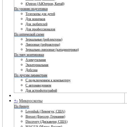
iOptron (АйОптрон, Китай)
По уровню подготовки
Телескопы для детей
Для новичков
Для любителей
Для профессионалов
По оптической схеме
Зеркальные (рефлекторы)
Линзовые (рефракторы)
Зеркально-линзовые (катадиоптрики)
По типу монтировки
Азимутальная
Экваториальная
Добсона
По другим параметрам
С подключением к компьютеру
С автонаведением
Для астрофотографий
+
-
Микроскопы
По бренду
Levenhuk (Левенгук; США)
Bresser (Брессер; Германия)
Discovery (Дискавери; США)
MAGUS (Магус; Россия)