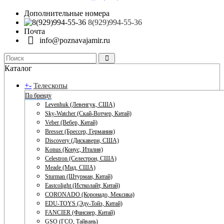
Дополнительные номера
8(929)994-55-36
Почта
info@poznavajamir.ru
Каталог
+
-
Телескопы
По бренду
Levenhuk (Левенгук, США)
Sky-Watcher (Скай-Вотчер, Китай)
Veber (Вебер, Китай)
Bresser (Брессер, Германия)
Discovery (Дискавери, США)
Konus (Конус, Италия)
Celestron (Селестрон, США)
Meade (Мид, США)
Sturman (Штурман, Китай)
Eastcolight (Истколайт, Китай)
CORONADO (Коронадо, Мексика)
EDU-TOYS (Эду-Тойз, Китай)
FANCIER (Фансиер, Китай)
GSO (ГСО, Тайвань)