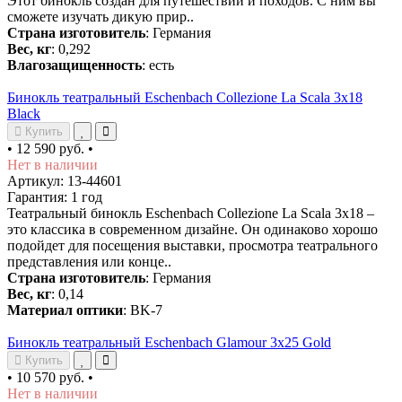
Этот бинокль создан для путешествий и походов. С ним вы
сможете изучать дикую прир..
Страна изготовитель
: Германия
Вес, кг
: 0,292
Влагозащищенность
: есть
Бинокль театральный Eschenbach Collezione La Scala 3x18
Black
Купить
•
12 590 руб.
•
Нет в наличии
Артикул: 13-44601
Гарантия: 1 год
Театральный бинокль Eschenbach Collezione La Scala 3x18 –
это классика в современном дизайне. Он одинаково хорошо
подойдет для посещения выставки, просмотра театрального
представления или конце..
Страна изготовитель
: Германия
Вес, кг
: 0,14
Материал оптики
: BK-7
Бинокль театральный Eschenbach Glamour 3x25 Gold
Купить
•
10 570 руб.
•
Нет в наличии