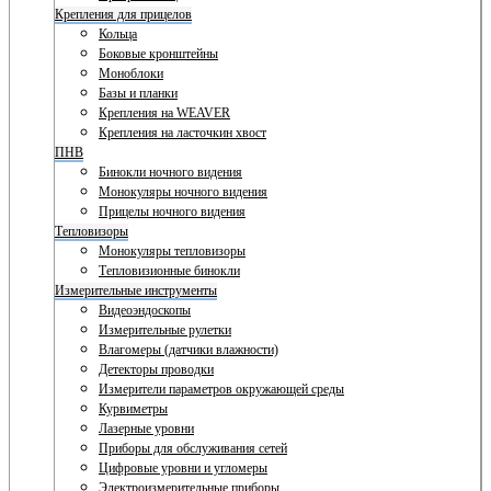
Крепления для прицелов
Кольца
Боковые кронштейны
Моноблоки
Базы и планки
Крепления на WEAVER
Крепления на ласточкин хвост
ПНВ
Бинокли ночного видения
Монокуляры ночного видения
Прицелы ночного видения
Тепловизоры
Монокуляры тепловизоры
Тепловизионные бинокли
Измерительные инструменты
Видеоэндоскопы
Измерительные рулетки
Влагомеры (датчики влажности)
Детекторы проводки
Измерители параметров окружающей среды
Курвиметры
Лазерные уровни
Приборы для обслуживания сетей
Цифровые уровни и угломеры
Электроизмерительные приборы