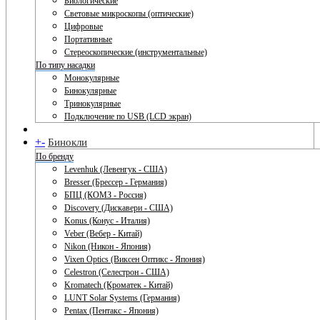
Биологические
Световые микроскопы (оптические)
Цифровые
Портативные
Стереоскопические (инструментальные)
По типу насадки
Монокулярные
Бинокулярные
Тринокулярные
Подключение по USB (LCD экран)
+
-
Бинокли
По бренду
Levenhuk (Левенгук - США)
Bresser (Брессер - Германия)
БПЦ (КОМЗ - Россия)
Discovery (Дискавери - США)
Konus (Конус - Италия)
Veber (Вебер - Китай)
Nikon (Никон - Япония)
Vixen Optics (Виксен Оптикс - Япония)
Celestron (Селестрон - США)
Kromatech (Кроматек - Китай)
LUNT Solar Systems (Германия)
Pentax (Пентакс - Япония)