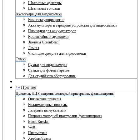
Штативные адаптеры
Штативные головки
Аксессуары для видеосъемки
Комплектующие ригов
Аккумуляторы и зарядные устройства для видеосъемки
Площадки для аккумуляторов
Кронштейны и держатели
Зажимы GreenBean
Лампы
Чистящие средства для видеосъемки
Сумки
Сумки для видеокамеры
Сумки для фотоаппаратов
Для студийного оборудования
+
-
Прочее
Прицелы, ЛЦУ, патроны холодной пристрелки, фальшпатроны
Оптические прицелы
Коллиматорные прицелы
Лазерные целеуказатели
Патроны холодной пристрелки, фальшпатроны
Black Russian
Wolf
Пневматика
Храбрый Заяц