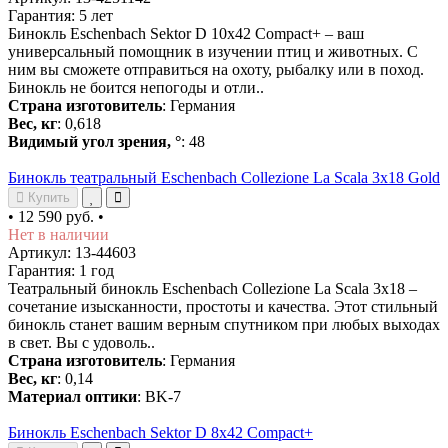
Гарантия: 5 лет
Бинокль Eschenbach Sektor D 10x42 Compact+ – ваш
универсальный помощник в изучении птиц и животных. С
ним вы сможете отправиться на охоту, рыбалку или в поход.
Бинокль не боится непогоды и отли..
Страна изготовитель
: Германия
Вес, кг
: 0,618
Видимый угол зрения, °
: 48
Бинокль театральный Eschenbach Collezione La Scala 3x18 Gold
Купить
•
12 590 руб.
•
Нет в наличии
Артикул: 13-44603
Гарантия: 1 год
Театральный бинокль Eschenbach Collezione La Scala 3x18 –
сочетание изысканности, простоты и качества. Этот стильный
бинокль станет вашим верным спутником при любых выходах
в свет. Вы с удоволь..
Страна изготовитель
: Германия
Вес, кг
: 0,14
Материал оптики
: BK-7
Бинокль Eschenbach Sektor D 8x42 Compact+