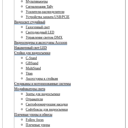
Мультивьюеры
Сигнализация Tally
Усилители-распределители
Устройства захвата USB/PCIE
Видеосвет студийный
Галогенный свет
Светодиодный LED
Управление светом DMX
Видеосендеры и аксессуары Accsoon
Накамерный свет LED
Стойки для видеосъемки
C-Stand
GBStand
MultiStand
Titan
Аксессуары к стойкам
Стедикамы и моторизованные системы
Модификаторы света
Зонты для видеосъемки
Отражатели
Светоформирующие насадки
Софтбоксы для видеосъемки
Плечевые упоры и обвесы
Follow focus
Плечевые упоры