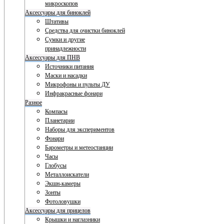
микроскопов
Аксессуары для биноклей
Штативы
Средства для очистки биноклей
Сумки и другие
принадлежности
Аксессуары для ПНВ
Источники питания
Маски и насадки
Микрофоны и пульты ДУ
Инфракрасные фонари
Разное
Компасы
Планетарии
Наборы для экспериментов
Фонари
Барометры и метеостанции
Часы
Глобусы
Металлоискатели
Экшн-камеры
Зонты
Фотоловушки
Аксессуары для прицелов
Крышки и наглазники