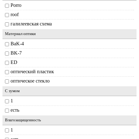
Porro
roof
галилеевская схема
Материал оптики
BaK-4
BK-7
ED
оптический пластик
оптическое стекло
С зумом
1
есть
Влагозащищенность
1