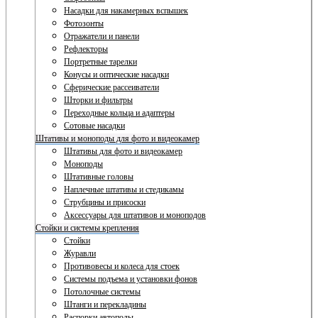
Насадки для накамерных вспышек
Фотозонты
Отражатели и панели
Рефлекторы
Портретные тарелки
Конусы и оптические насадки
Сферические рассеиватели
Шторки и фильтры
Переходные кольца и адаптеры
Сотовые насадки
Штативы и моноподы для фото и видеокамер
Штативы для фото и видеокамер
Моноподы
Штативные головы
Наплечные штативы и стедикамы
Струбцины и присоски
Аксессуары для штативов и моноподов
Стойки и системы крепления
Стойки
Журавли
Противовесы и колеса для стоек
Системы подъема и установки фонов
Потолочные системы
Штанги и перекладины
Распорки автополы