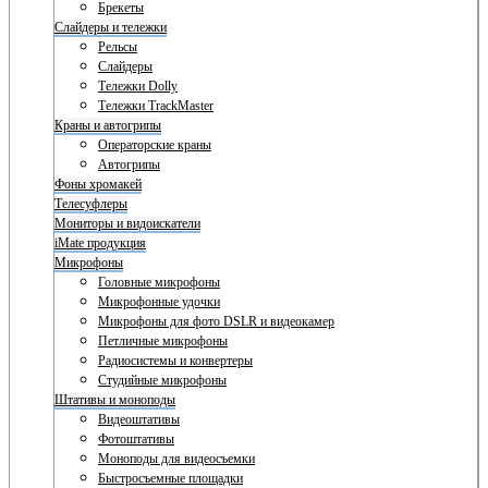
Брекеты
Слайдеры и тележки
Рельсы
Слайдеры
Тележки Dolly
Тележки TrackMaster
Краны и автогрипы
Операторские краны
Автогрипы
Фоны хромакей
Телесуфлеры
Мониторы и видоискатели
iMate продукция
Микрофоны
Головные микрофоны
Микрофонные удочки
Микрофоны для фото DSLR и видеокамер
Петличные микрофоны
Радиосистемы и конвертеры
Студийные микрофоны
Штативы и моноподы
Видеоштативы
Фотоштативы
Моноподы для видеосъемки
Быстросъемные площадки