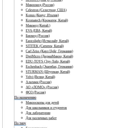
Микромед (Россия)
Celestron (Селестрон; США)
Konus (Конус; Италия)
Kromatech (Кроматек; Китай)
Микмед (Китай.)
EVA (ЕВА; Китай)
Биомед (Россия)
Eastcolight (Истколайт; Китай)
SITITEK (Сититек; Китай)
Carl Zeiss (Карл Цейс; Германия)
DigiMicro (ДиджиМикро; Китай)
EDU-TOYS (Эду-Тойз; Китай)
Eschenbach (Эшенбах; Германия)
STURMAN (Штурман; Китай)
Velvi (Велви; Китай)
Альтами (Россия)
АО «ЛОМО» (Россия)
ФОЗ (Россия)
По назначению
Микроскопы для детей
Для школьников и студентов
Для лаборатории
Для различных работ
По типу