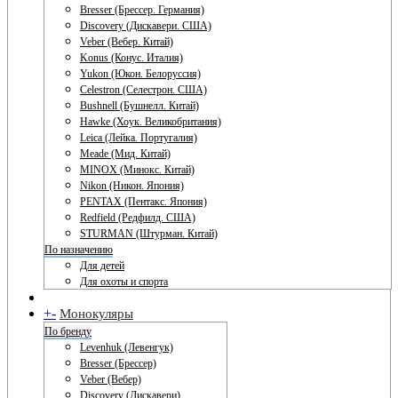
Bresser (Брессер. Германия)
Discovery (Дискавери. США)
Veber (Вебер. Китай)
Konus (Конус. Италия)
Yukon (Юкон. Белоруссия)
Celestron (Селестрон. США)
Bushnell (Бушнелл. Китай)
Hawke (Хоук. Великобритания)
Leica (Лейка. Португалия)
Meade (Мид. Китай)
MINOX (Минокс. Китай)
Nikon (Никон. Япония)
PENTAX (Пентакс. Япония)
Redfield (Редфилд. США)
STURMAN (Штурман. Китай)
По назначению
Для детей
Для охоты и спорта
+
-
Монокуляры
По бренду
Levenhuk (Левенгук)
Bresser (Брессер)
Veber (Вебер)
Discovery (Дискавери)