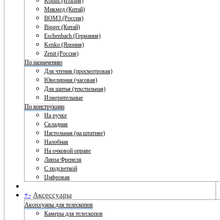
Konus (Италия)
Микмед (Китай)
ВОМЗ (Россия)
Bigger (Китай)
Eschenbach (Германия)
Kenko (Япония)
Zenit (Россия)
По назначению
Для чтения (просмотровая)
Ювелирная (часовая)
Для шитья (текстильная)
Измерительные
По конструкции
На ручке
Складная
Настольная (на штативе)
Налобная
На очковой оправе
Линза Френеля
С подсветкой
Цифровая
+
-
Аксессуары
Аксессуары для телескопов
Камеры для телескопов