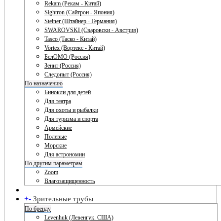
Rekam (Рекам - Китай)
Sightron (Сайтрон - Япония)
Steiner (Штайнер - Германия)
SWAROVSKI (Сваровски - Австрия)
Tasco (Таско - Китай)
Vortex (Вортекс - Китай)
БелОМО (Россия)
Зенит (Россия)
Следопыт (Россия)
По назначению
Бинокли для детей
Для театра
Для охоты и рыбалки
Для туризма и спорта
Армейские
Полевые
Морские
Для астрономии
По другим параметрам
Zoom
Влагозащищенность
+
-
Зрительные трубы
По бренду
Levenhuk (Левенгук. США)