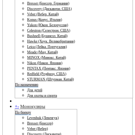
Bresser (Брессер. Германия)
Discovery (Дискавери. США)
Veber (Вебер. Китай)
Konus (Конус. Италия)
Yukon (Юкон. Белоруссия)
Celestron (Селестрон. США)
Bushnell (Бушнелл. Китай)
Hawke (Хоук. Великобритания)
Leica (Лейка. Португалия)
Meade (Мид. Китай)
MINOX (Минокс. Китай)
Nikon (Никон. Япония)
PENTAX (Пентакс. Япония)
Redfield (Редфилд. США)
STURMAN (Штурман. Китай)
По назначению
Для детей
Для охоты и спорта
+
-
Монокуляры
По бренду
Levenhuk (Левенгук)
Bresser (Брессер)
Veber (Вебер)
Discovery (Дискавери)