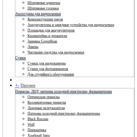
Штативные адаптеры
Штативные головки
Аксессуары для видеосъемки
Комплектующие ригов
Аккумуляторы и зарядные устройства для видеосъемки
Площадки для аккумуляторов
Кронштейны и держатели
Зажимы GreenBean
Лампы
Чистящие средства для видеосъемки
Сумки
Сумки для видеокамеры
Сумки для фотоаппаратов
Для студийного оборудования
+
-
Прочее
Прицелы, ЛЦУ, патроны холодной пристрелки, фальшпатроны
Оптические прицелы
Коллиматорные прицелы
Лазерные целеуказатели
Патроны холодной пристрелки, фальшпатроны
Black Russian
Wolf
Пневматика
Храбрый Заяц