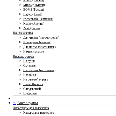
Konus (Италия)
Микмед (Китай)
ВОМЗ (Россия)
Bigger (Китай)
Eschenbach (Германия)
Kenko (Япония)
Zenit (Россия)
По назначению
Для чтения (просмотровая)
Ювелирная (часовая)
Для шитья (текстильная)
Измерительные
По конструкции
На ручке
Складная
Настольная (на штативе)
Налобная
На очковой оправе
Линза Френеля
С подсветкой
Цифровая
+
-
Аксессуары
Аксессуары для телескопов
Камеры для телескопов