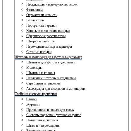
Насадки для накамерных вспышек
Фотозонты
Отражатели и панели
Рефлекторы
Портретные тарелки
Конусы и оптические насадки
Сферические рассеиватели
Шторки и фильтры
Переходные кольца и адаптеры
Сотовые насадки
Штативы и моноподы для фото и видеокамер
Штативы для фото и видеокамер
Моноподы
Штативные головы
Наплечные штативы и стедикамы
Струбцины и присоски
Аксессуары для штативов и моноподов
Стойки и системы крепления
Стойки
Журавли
Противовесы и колеса для стоек
Системы подъема и установки фонов
Потолочные системы
Штанги и перекладины
Распорки автополы