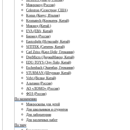
Микромед (Россия)
Celestron (Селестрон; США)
Konus (Конус; Италия)
Kromatech (Кроматек; Китай)
Микмед (Китай.)
EVA (ЕВА; Китай)
Биомед (Россия)
Eastcolight (Истколайт; Китай)
SITITEK (Сититек; Китай)
Carl Zeiss (Карл Цейс; Германия)
DigiMicro (ДиджиМикро; Китай)
EDU-TOYS (Эду-Тойз; Китай)
Eschenbach (Эшенбах; Германия)
STURMAN (Штурман; Китай)
Velvi (Велви; Китай)
Альтами (Россия)
АО «ЛОМО» (Россия)
ФОЗ (Россия)
По назначению
Микроскопы для детей
Для школьников и студентов
Для лаборатории
Для различных работ
По типу