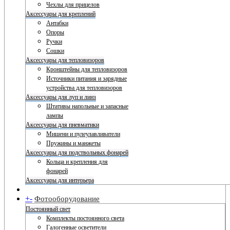
Чехлы для прицелов
Аксессуары для креплений
Антабки
Опоры
Ручки
Сошки
Аксессуары для тепловизоров
Кронштейны для тепловизоров
Источники питания и зарядные
устройства для тепловизоров
Аксессуары для луп и линз
Штативы напольные и запасные
лампы
Аксессуары для пневматики
Мишени и пулеулавливатели
Пружины и манжеты
Аксессуары для подствольных фонарей
Кольца и крепления для
фонарей
Аксессуары для интерьера
+
-
Фотооборудование
Постоянный свет
Комплекты постоянного света
Галогенные осветители