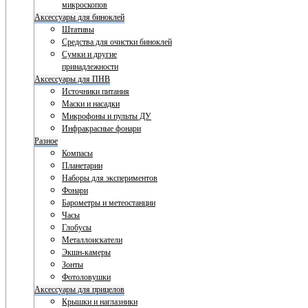
микроскопов
Аксессуары для биноклей
Штативы
Средства для очистки биноклей
Сумки и другие
принадлежности
Аксессуары для ПНВ
Источники питания
Маски и насадки
Микрофоны и пульты ДУ
Инфракрасные фонари
Разное
Компасы
Планетарии
Наборы для экспериментов
Фонари
Барометры и метеостанции
Часы
Глобусы
Металлоискатели
Экшн-камеры
Зонты
Фотоловушки
Аксессуары для прицелов
Крышки и наглазники