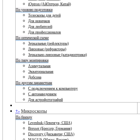
iOptron (АйОптрон, Китай)
По уровню подготовки
Телескопы для детей
Для новичков
Для любителей
Для профессионалов
По оптической схеме
Зеркальные (рефлекторы)
Линзовые (рефракторы)
Зеркально-линзовые (катадиоптрики)
По типу монтировки
Азимутальная
Экваториальная
Добсона
По другим параметрам
С подключением к компьютеру
С автонаведением
Для астрофотографий
+
-
Микроскопы
По бренду
Levenhuk (Левенгук; США)
Bresser (Брессер; Германия)
Discovery (Дискавери; США)
MAGUS (Магус; Россия)