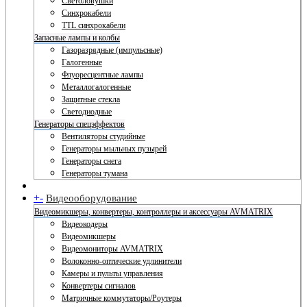
Светоловушки
Синхрокабели
TTL синхрокабели
Запасные лампы и колбы
Газоразрядные (импульсные)
Галогенные
Флуоресцентные лампы
Металлогалогенные
Защитные стекла
Светодиодные
Генераторы спецэффектов
Вентиляторы студийные
Генераторы мыльных пузырей
Генераторы снега
Генераторы тумана
+
-
Видеооборудование
Видеомикшеры, конвертеры, контроллеры и аксессуары AVMATRIX
Видеокодеры
Видеомикшеры
Видеомониторы AVMATRIX
Волоконно-оптические удлинители
Камеры и пульты управления
Конвертеры сигналов
Матричные коммутаторы/Роутеры