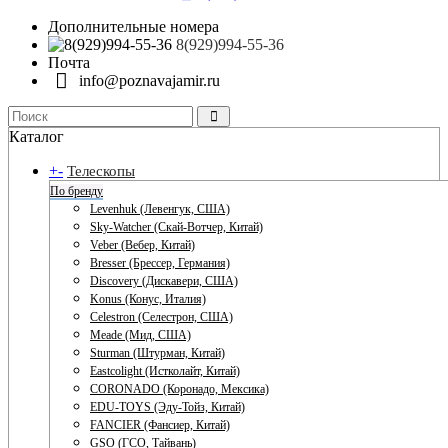
Дополнительные номера
8(929)994-55-36
Почта
info@poznavajamir.ru
Каталог
+
-
Телескопы
По бренду
Levenhuk (Левенгук, США)
Sky-Watcher (Скай-Вотчер, Китай)
Veber (Вебер, Китай)
Bresser (Брессер, Германия)
Discovery (Дискавери, США)
Konus (Конус, Италия)
Celestron (Селестрон, США)
Meade (Мид, США)
Sturman (Штурман, Китай)
Eastcolight (Истколайт, Китай)
CORONADO (Коронадо, Мексика)
EDU-TOYS (Эду-Тойз, Китай)
FANCIER (Фансиер, Китай)
GSO (ГСО, Тайвань)