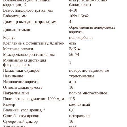
Возможность диоптрийной
есть (с возможностью
коррекции, D
блокировки)
Вынос выходного зрачка, мм
4–10
Габариты, мм
109x116x42
Диаметр выходного зрачка, мм
4
обрезиненная поверхность
Дополнительно
корпуса
Корпус
поликарбонат
Крепление к фотоштативу/Адаптер
есть
Материал оптики
BaK-4
Межзрачковое расстояние, мм
56–74
Минимальная дистанция
1
фокусировки, м
Наглазники окуляров
поворотно-выдвижные
Назначение
туристические
Наполнение корпуса
азот
Относительная яркость
16
Покрытие линз
полное многослойное
Поле зрения на удалении 1000 м, м
115
Размер
компактный
Реальный угол зрения, °
6,6
Способ фокусировки
центральная
Сумеречный фактор
16