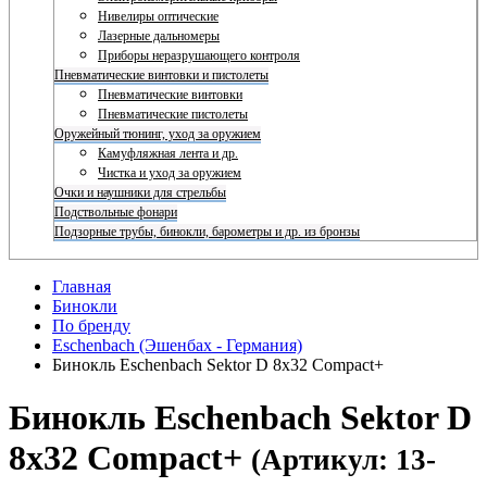
Нивелиры оптические
Лазерные дальномеры
Приборы неразрушающего контроля
Пневматические винтовки и пистолеты
Пневматические винтовки
Пневматические пистолеты
Оружейный тюнинг, уход за оружием
Камуфляжная лента и др.
Чистка и уход за оружием
Очки и наушники для стрельбы
Подствольные фонари
Подзорные трубы, бинокли, барометры и др. из бронзы
Главная
Бинокли
По бренду
Eschenbach (Эшенбах - Германия)
Бинокль Eschenbach Sektor D 8x32 Compact+
Бинокль Eschenbach Sektor D
8x32 Compact+
(Артикул: 13-