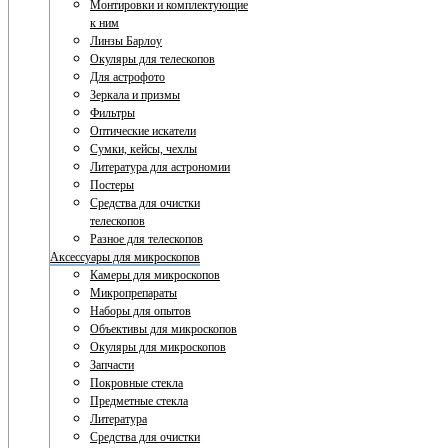
Монтировки и комплектующие
к ним
Линзы Барлоу
Окуляры для телескопов
Для астрофото
Зеркала и призмы
Фильтры
Оптические искатели
Сумки, кейсы, чехлы
Литература для астрономии
Постеры
Средства для очистки
телескопов
Разное для телескопов
Аксессуары для микроскопов
Камеры для микроскопов
Микропрепараты
Наборы для опытов
Объективы для микроскопов
Окуляры для микроскопов
Запчасти
Покровные стекла
Предметные стекла
Литература
Средства для очистки