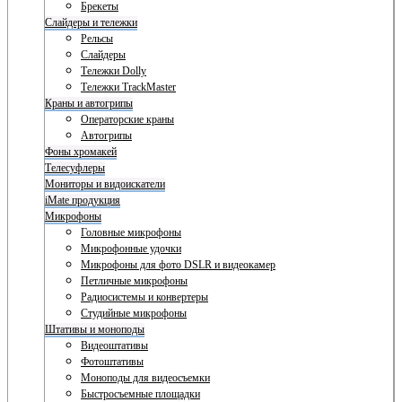
Брекеты
Слайдеры и тележки
Рельсы
Слайдеры
Тележки Dolly
Тележки TrackMaster
Краны и автогрипы
Операторские краны
Автогрипы
Фоны хромакей
Телесуфлеры
Мониторы и видоискатели
iMate продукция
Микрофоны
Головные микрофоны
Микрофонные удочки
Микрофоны для фото DSLR и видеокамер
Петличные микрофоны
Радиосистемы и конвертеры
Студийные микрофоны
Штативы и моноподы
Видеоштативы
Фотоштативы
Моноподы для видеосъемки
Быстросъемные площадки