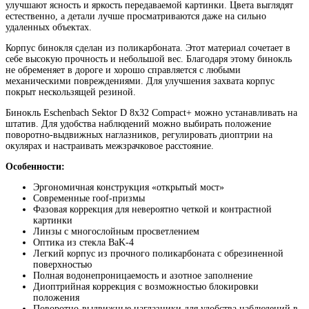
улучшают ясность и яркость передаваемой картинки. Цвета выглядят
естественно, а детали лучше просматриваются даже на сильно
удаленных объектах.
Корпус бинокля сделан из поликарбоната. Этот материал сочетает в
себе высокую прочность и небольшой вес. Благодаря этому бинокль
не обременяет в дороге и хорошо справляется с любыми
механическими повреждениями. Для улучшения захвата корпус
покрыт нескользящей резиной.
Бинокль Eschenbach Sektor D 8x32 Compact+ можно устанавливать на
штатив. Для удобства наблюдений можно выбирать положение
поворотно-выдвижных наглазников, регулировать диоптрии на
окулярах и настраивать межзрачковое расстояние.
Особенности:
Эргономичная конструкция «открытый мост»
Современные roof-призмы
Фазовая коррекция для невероятно четкой и контрастной
картинки
Линзы с многослойным просветлением
Оптика из стекла BaK-4
Легкий корпус из прочного поликарбоната с обрезиненной
поверхностью
Полная водонепроницаемость и азотное заполнение
Диоптрийная коррекция с возможностью блокировки
положения
Поворотно-выдвижные наглазники для удобства наблюдений в