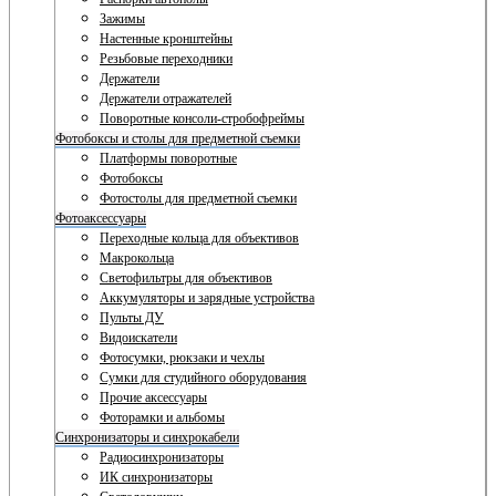
Зажимы
Настенные кронштейны
Резьбовые переходники
Держатели
Держатели отражателей
Поворотные консоли-стробофреймы
Фотобоксы и столы для предметной съемки
Платформы поворотные
Фотобоксы
Фотостолы для предметной съемки
Фотоаксессуары
Переходные кольца для объективов
Макрокольца
Светофильтры для объективов
Аккумуляторы и зарядные устройства
Пульты ДУ
Видоискатели
Фотосумки, рюкзаки и чехлы
Сумки для студийного оборудования
Прочие аксессуары
Фоторамки и альбомы
Синхронизаторы и синхрокабели
Радиосинхронизаторы
ИК синхронизаторы