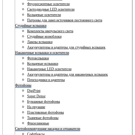
Флуоресцентные осветители
Светодиодные LED осветители
Кольцевые осветители
Патроны для ламп источников постоянного света
Студийные вспышки
Комплекты импульсного света
Студийные моноблоки
Лампы вспышки
Аккумуляторы и адаптеры для студийных вспышек
Накамерные вспышки и осветители
Фотовспышки
Кольцевые вспышки
Накамерные LED осветители
Аккумуляторы и адаптеры для накамерных вспышек
Переходники и адаптеры
Фотофоны
DigiPrint
Super Dense
Бумажные фотофоны
На пружине
Пластиковые фотофоны
Тканевые фотофоны
Флизелиновые
Светоформирующие насадки и отражатели
Софтбоксы