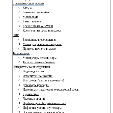
Крепления для прицелов
Кольца
Боковые кронштейны
Моноблоки
Базы и планки
Крепления на WEAVER
Крепления на ласточкин хвост
ПНВ
Бинокли ночного видения
Монокуляры ночного видения
Прицелы ночного видения
Тепловизоры
Монокуляры тепловизоры
Тепловизионные бинокли
Измерительные инструменты
Видеоэндоскопы
Измерительные рулетки
Влагомеры (датчики влажности)
Детекторы проводки
Измерители параметров окружающей среды
Курвиметры
Лазерные уровни
Приборы для обслуживания сетей
Цифровые уровни и угломеры
Электроизмерительные приборы