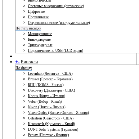
Биологические
Световые микроскопы (оптические)
Цифровые
Портативные
Стереоскопические (инструментальные)
По типу насадки
Монокулярные
Бинокулярные
Тринокулярные
Подключение по USB (LCD экран)
+
-
Бинокли
По бренду
Levenhuk (Левенгук - США)
Bresser (Брессер - Германия)
БПЦ (КОМЗ - Россия)
Discovery (Дискавери - США)
Konus (Конус - Италия)
Veber (Вебер - Китай)
Nikon (Никон - Япония)
Vixen Optics (Виксен Оптикс - Япония)
Celestron (Селестрон - США)
Kromatech (Кроматек - Китай)
LUNT Solar Systems (Германия)
Pentax (Пентакс - Япония)