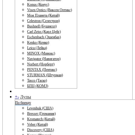
Konus (Конус)
Vixen Optics (Виксен Оптикс)
Моя Планета (Китай)
Celestron (Селестрон)
Bushnell (Бушнелл)
Carl Zeiss (Карл Цейс)
Eschenbach (Эшенбах)
Kenko (Кенко)
Leica (Лейка)
MINOX (Минокс)
Navigator (Навигатор)
Norbert (Норберт)
PENTAX (Пентакс)
STURMAN (Штурман)
Tasco (Таско)
БПЦ (КОМЗ)
+
-
Лупы
По бренду
Levenhuk (США)
Bresser (Германия)
Kromatech (Китай)
Veber (Китай)
Discovery (США)