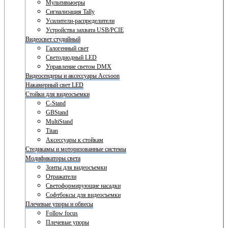
Мультивьюеры
Сигнализация Tally
Усилители-распределители
Устройства захвата USB/PCIE
Видеосвет студийный
Галогенный свет
Светодиодный LED
Управление светом DMX
Видеосендеры и аксессуары Accsoon
Накамерный свет LED
Стойки для видеосъемки
C-Stand
GBStand
MultiStand
Titan
Аксессуары к стойкам
Стедикамы и моторизованные системы
Модификаторы света
Зонты для видеосъемки
Отражатели
Светоформирующие насадки
Софтбоксы для видеосъемки
Плечевые упоры и обвесы
Follow focus
Плечевые упоры