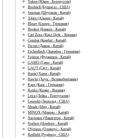
Yukon (Юкон - Белоруссия)
Bushnell (Бушнелл - США)
Sturman (Штурман - Китай)
Alpen (Альпен - Китай)
Blaser (Блазер - Германия)
Breaker (Брикер - Китай)
Carl Zeiss (Карл Цейс - Япония)
Combat (Комбат - Китай)
Dicom (Диком - Китай)
Eschenbach (Эшенбах - Германия)
Fujinon (Фуджинон - Китай)
GAMO (Гамо - Китай)
GAUT (Гаут - Китай)
Hama (Хама - Китай)
Hawke (Хоук - Великобритания)
Kaps (Капс - Германия)
Kenko (Кенко - Япония)
Leica (Лейка - Португалия)
Leupold (Люпольд - США)
Meade (Мид - Китай)
MINOX (Минокс - Китай)
Navigator (Навигатор - Китай)
Norbert (Норберт - Китай)
Olympus (Олимпус - Китай)
Redfield (Редфилд - США)