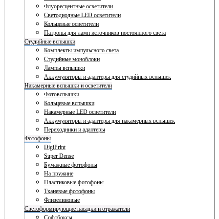
Флуоресцентные осветители
Светодиодные LED осветители
Кольцевые осветители
Патроны для ламп источников постоянного света
Студийные вспышки
Комплекты импульсного света
Студийные моноблоки
Лампы вспышки
Аккумуляторы и адаптеры для студийных вспышек
Накамерные вспышки и осветители
Фотовспышки
Кольцевые вспышки
Накамерные LED осветители
Аккумуляторы и адаптеры для накамерных вспышек
Переходники и адаптеры
Фотофоны
DigiPrint
Super Dense
Бумажные фотофоны
На пружине
Пластиковые фотофоны
Тканевые фотофоны
Флизелиновые
Светоформирующие насадки и отражатели
Софтбоксы