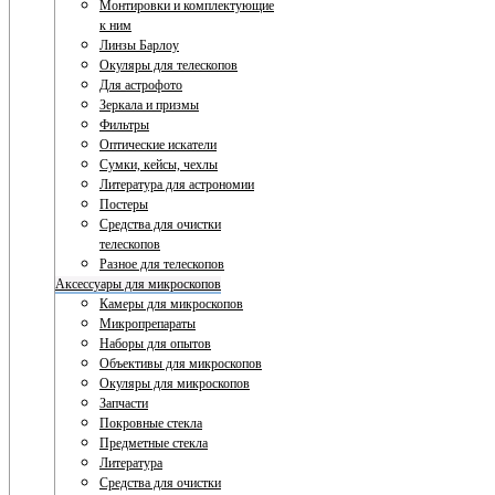
Монтировки и комплектующие
к ним
Линзы Барлоу
Окуляры для телескопов
Для астрофото
Зеркала и призмы
Фильтры
Оптические искатели
Сумки, кейсы, чехлы
Литература для астрономии
Постеры
Средства для очистки
телескопов
Разное для телескопов
Аксессуары для микроскопов
Камеры для микроскопов
Микропрепараты
Наборы для опытов
Объективы для микроскопов
Окуляры для микроскопов
Запчасти
Покровные стекла
Предметные стекла
Литература
Средства для очистки