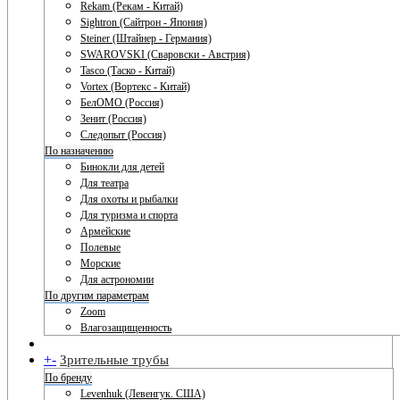
Rekam (Рекам - Китай)
Sightron (Сайтрон - Япония)
Steiner (Штайнер - Германия)
SWAROVSKI (Сваровски - Австрия)
Tasco (Таско - Китай)
Vortex (Вортекс - Китай)
БелОМО (Россия)
Зенит (Россия)
Следопыт (Россия)
По назначению
Бинокли для детей
Для театра
Для охоты и рыбалки
Для туризма и спорта
Армейские
Полевые
Морские
Для астрономии
По другим параметрам
Zoom
Влагозащищенность
+
-
Зрительные трубы
По бренду
Levenhuk (Левенгук. США)