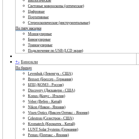
Биологические
Световые микроскопы (оптические)
Цифровые
Портативные
Стереоскопические (инструментальные)
По типу насадки
Монокулярные
Бинокулярные
Тринокулярные
Подключение по USB (LCD экран)
+
-
Бинокли
По бренду
Levenhuk (Левенгук - США)
Bresser (Брессер - Германия)
БПЦ (КОМЗ - Россия)
Discovery (Дискавери - США)
Konus (Конус - Италия)
Veber (Вебер - Китай)
Nikon (Никон - Япония)
Vixen Optics (Виксен Оптикс - Япония)
Celestron (Селестрон - США)
Kromatech (Кроматек - Китай)
LUNT Solar Systems (Германия)
Pentax (Пентакс - Япония)