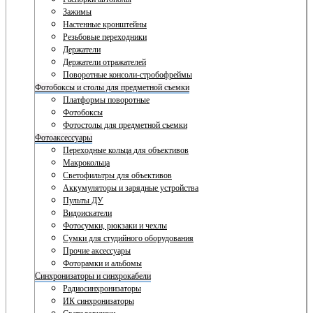
Зажимы
Настенные кронштейны
Резьбовые переходники
Держатели
Держатели отражателей
Поворотные консоли-стробофреймы
Фотобоксы и столы для предметной съемки
Платформы поворотные
Фотобоксы
Фотостолы для предметной съемки
Фотоаксессуары
Переходные кольца для объективов
Макрокольца
Светофильтры для объективов
Аккумуляторы и зарядные устройства
Пульты ДУ
Видоискатели
Фотосумки, рюкзаки и чехлы
Сумки для студийного оборудования
Прочие аксессуары
Фоторамки и альбомы
Синхронизаторы и синхрокабели
Радиосинхронизаторы
ИК синхронизаторы