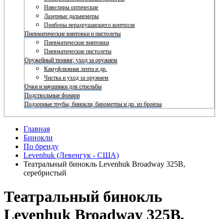
Нивелиры оптические
Лазерные дальномеры
Приборы неразрушающего контроля
Пневматические винтовки и пистолеты
Пневматические винтовки
Пневматические пистолеты
Оружейный тюнинг, уход за оружием
Камуфляжная лента и др.
Чистка и уход за оружием
Очки и наушники для стрельбы
Подствольные фонари
Подзорные трубы, бинокли, барометры и др. из бронзы
Главная
Бинокли
По бренду
Levenhuk (Левенгук - США)
Театральный бинокль Levenhuk Broadway 325B,
серебристый
Театральный бинокль
Levenhuk Broadway 325B,