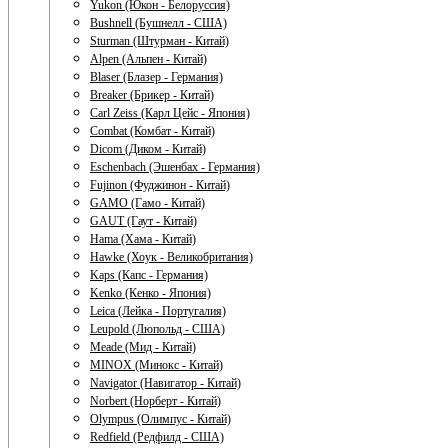
Yukon (Юкон - Белоруссия)
Bushnell (Бушнелл - США)
Sturman (Штурман - Китай)
Alpen (Альпен - Китай)
Blaser (Блазер - Германия)
Breaker (Брикер - Китай)
Carl Zeiss (Карл Цейс - Япония)
Combat (Комбат - Китай)
Dicom (Диком - Китай)
Eschenbach (Эшенбах - Германия)
Fujinon (Фуджинон - Китай)
GAMO (Гамо - Китай)
GAUT (Гаут - Китай)
Hama (Хама - Китай)
Hawke (Хоук - Великобритания)
Kaps (Капс - Германия)
Kenko (Кенко - Япония)
Leica (Лейка - Португалия)
Leupold (Люпольд - США)
Meade (Мид - Китай)
MINOX (Минокс - Китай)
Navigator (Навигатор - Китай)
Norbert (Норберт - Китай)
Olympus (Олимпус - Китай)
Redfield (Редфилд - США)