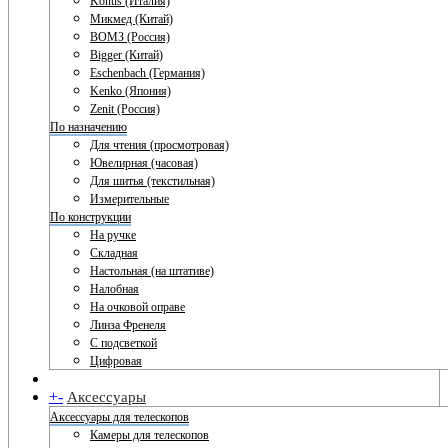
Konus (Италия)
Микмед (Китай)
ВОМЗ (Россия)
Bigger (Китай)
Eschenbach (Германия)
Kenko (Япония)
Zenit (Россия)
По назначению
Для чтения (просмотровая)
Ювелирная (часовая)
Для шитья (текстильная)
Измерительные
По конструкции
На ручке
Складная
Настольная (на штативе)
Налобная
На очковой оправе
Линза Френеля
С подсветкой
Цифровая
+
-
Аксессуары
Аксессуары для телескопов
Камеры для телескопов