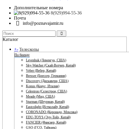
Дополнительные номера
8(929)994-55-36
Почта
info@poznavajamir.ru
Каталог
+
-
Телескопы
По бренду
Levenhuk (Левенгук, США)
Sky-Watcher (Скай-Вотчер, Китай)
Veber (Вебер, Китай)
Bresser (Брессер, Германия)
Discovery (Дискавери, США)
Konus (Конус, Италия)
Celestron (Селестрон, США)
Meade (Мид, США)
Sturman (Штурман, Китай)
Eastcolight (Истколайт, Китай)
CORONADO (Коронадо, Мексика)
EDU-TOYS (Эду-Тойз, Китай)
FANCIER (Фансиер, Китай)
GSO (ГСО, Тайвань)