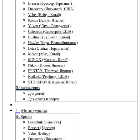
Bresser (Брессер. Германия)
Discovery (Дискавери. США)
Veber (Вебер. Китай)
Konus (Конус. Италия)
Yukon (Юкон. Белоруссия)
Celestron (Селестрон. США)
Bushnell (Бушнелл. Китай)
Hawke (Хоук. Великобритания)
Leica (Лейка. Португалия)
Meade (Мид. Китай)
MINOX (Минокс. Китай)
Nikon (Никон. Япония)
PENTAX (Пентакс. Япония)
Redfield (Редфилд. США)
STURMAN (Штурман. Китай)
По назначению
Для детей
Для охоты и спорта
+
-
Монокуляры
По бренду
Levenhuk (Левенгук)
Bresser (Брессер)
Veber (Вебер)
Discovery (Дискавери)