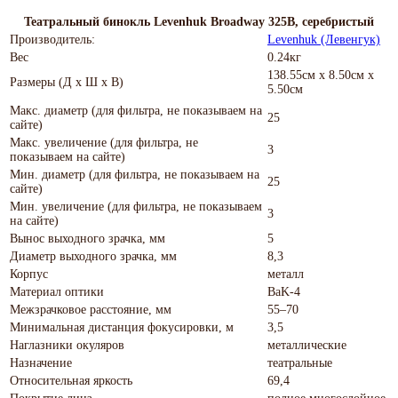
Театральный бинокль Levenhuk Broadway 325B, серебристый
Производитель:
Levenhuk (Левенгук)
Вес
0.24кг
138.55см x 8.50см x
Размеры (Д х Ш х В)
5.50см
Макс. диаметр (для фильтра, не показываем на
25
сайте)
Макс. увеличение (для фильтра, не
3
показываем на сайте)
Мин. диаметр (для фильтра, не показываем на
25
сайте)
Мин. увеличение (для фильтра, не показываем
3
на сайте)
Вынос выходного зрачка, мм
5
Диаметр выходного зрачка, мм
8,3
Корпус
металл
Материал оптики
BaK-4
Межзрачковое расстояние, мм
55–70
Минимальная дистанция фокусировки, м
3,5
Наглазники окуляров
металлические
Назначение
театральные
Относительная яркость
69,4