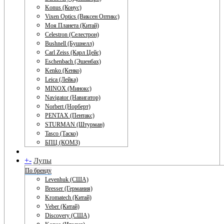
Konus (Конус)
Vixen Optics (Виксен Оптикс)
Моя Планета (Китай)
Celestron (Селестрон)
Bushnell (Бушнелл)
Carl Zeiss (Карл Цейс)
Eschenbach (Эшенбах)
Kenko (Кенко)
Leica (Лейка)
MINOX (Минокс)
Navigator (Навигатор)
Norbert (Норберт)
PENTAX (Пентакс)
STURMAN (Штурман)
Tasco (Таско)
БПЦ (КОМЗ)
+
-
Лупы
По бренду
Levenhuk (США)
Bresser (Германия)
Kromatech (Китай)
Veber (Китай)
Discovery (США)