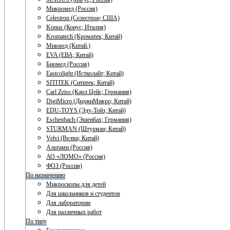
Микромед (Россия)
Celestron (Селестрон; США)
Konus (Конус; Италия)
Kromatech (Кроматек; Китай)
Микмед (Китай.)
EVA (ЕВА; Китай)
Биомед (Россия)
Eastcolight (Истколайт; Китай)
SITITEK (Сититек; Китай)
Carl Zeiss (Карл Цейс; Германия)
DigiMicro (ДиджиМикро; Китай)
EDU-TOYS (Эду-Тойз; Китай)
Eschenbach (Эшенбах; Германия)
STURMAN (Штурман; Китай)
Velvi (Велви; Китай)
Альтами (Россия)
АО «ЛОМО» (Россия)
ФОЗ (Россия)
По назначению
Микроскопы для детей
Для школьников и студентов
Для лаборатории
Для различных работ
По типу