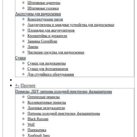
Штативные адаптеры
Штативные головки
Аксессуары для видеосъемки
Комплектующие ригов
Аккумуляторы и зарядные устройства для видеосъемки
Площадки для аккумуляторов
Кронштейны и держатели
Зажимы GreenBean
Лампы
Чистящие средства для видеосъемки
Сумки
Сумки для видеокамеры
Сумки для фотоаппаратов
Для студийного оборудования
+
-
Прочее
Прицелы, ЛЦУ, патроны холодной пристрелки, фальшпатроны
Оптические прицелы
Коллиматорные прицелы
Лазерные целеуказатели
Патроны холодной пристрелки, фальшпатроны
Black Russian
Wolf
Пневматика
Храбрый Заяц