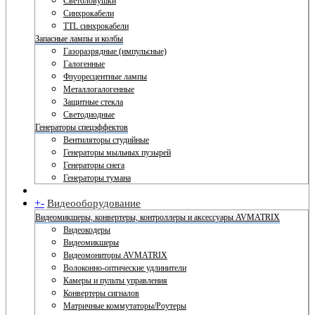
Светоловушки
Синхрокабели
TTL синхрокабели
Запасные лампы и колбы
Газоразрядные (импульсные)
Галогенные
Флуоресцентные лампы
Металлогалогенные
Защитные стекла
Светодиодные
Генераторы спецэффектов
Вентиляторы студийные
Генераторы мыльных пузырей
Генераторы снега
Генераторы тумана
+
-
Видеооборудование
Видеомикшеры, конвертеры, контроллеры и аксессуары AVMATRIX
Видеокодеры
Видеомикшеры
Видеомониторы AVMATRIX
Волоконно-оптические удлинители
Камеры и пульты управления
Конвертеры сигналов
Матричные коммутаторы/Роутеры