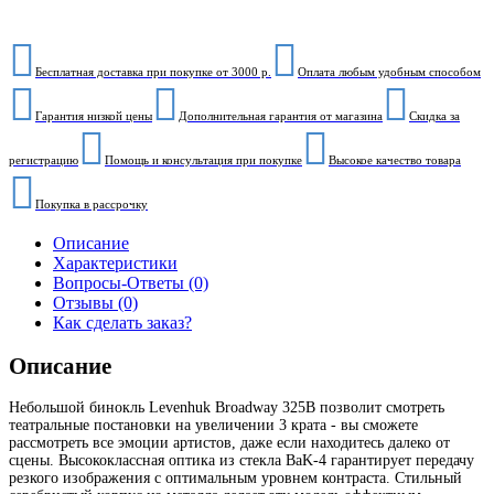
Бесплатная доставка при покупке от 3000 р.
Оплата любым удобным способом
Гарантия низкой цены
Дополнительная гарантия от магазина
Скидка за
регистрацию
Помощь и консультация при покупке
Высокое качество товара
Покупка в рассрочку
Описание
Характеристики
Вопросы-Ответы (0)
Отзывы (0)
Как сделать заказ?
Описание
Небольшой бинокль Levenhuk Broadway 325B позволит смотреть
театральные постановки на увеличении 3 крата - вы сможете
рассмотреть все эмоции артистов, даже если находитесь далеко от
сцены. Высококлассная оптика из стекла BaK-4 гарантирует передачу
резкого изображения с оптимальным уровнем контраста. Стильный