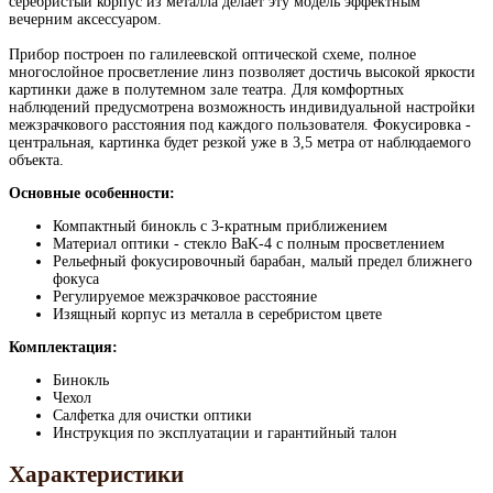
серебристый корпус из металла делает эту модель эффектным
вечерним аксессуаром.
Прибор построен по галилеевской оптической схеме, полное
многослойное просветление линз позволяет достичь высокой яркости
картинки даже в полутемном зале театра. Для комфортных
наблюдений предусмотрена возможность индивидуальной настройки
межзрачкового расстояния под каждого пользователя. Фокусировка -
центральная, картинка будет резкой уже в 3,5 метра от наблюдаемого
объекта.
Основные особенности:
Компактный бинокль с 3-кратным приближением
Материал оптики - стекло BaK-4 с полным просветлением
Рельефный фокусировочный барабан, малый предел ближнего
фокуса
Регулируемое межзрачковое расстояние
Изящный корпус из металла в серебристом цвете
Комплектация:
Бинокль
Чехол
Салфетка для очистки оптики
Инструкция по эксплуатации и гарантийный талон
Характеристики