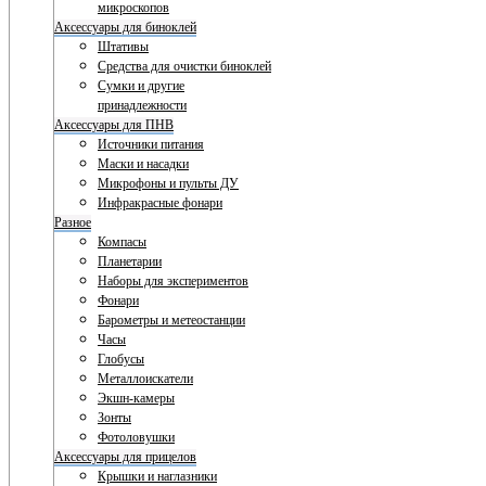
микроскопов
Аксессуары для биноклей
Штативы
Средства для очистки биноклей
Сумки и другие
принадлежности
Аксессуары для ПНВ
Источники питания
Маски и насадки
Микрофоны и пульты ДУ
Инфракрасные фонари
Разное
Компасы
Планетарии
Наборы для экспериментов
Фонари
Барометры и метеостанции
Часы
Глобусы
Металлоискатели
Экшн-камеры
Зонты
Фотоловушки
Аксессуары для прицелов
Крышки и наглазники