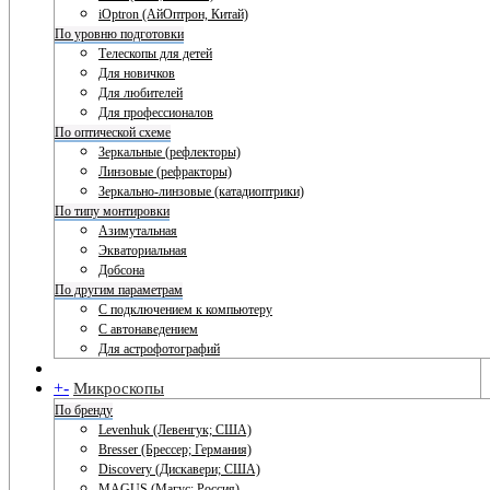
iOptron (АйОптрон, Китай)
По уровню подготовки
Телескопы для детей
Для новичков
Для любителей
Для профессионалов
По оптической схеме
Зеркальные (рефлекторы)
Линзовые (рефракторы)
Зеркально-линзовые (катадиоптрики)
По типу монтировки
Азимутальная
Экваториальная
Добсона
По другим параметрам
С подключением к компьютеру
С автонаведением
Для астрофотографий
+
-
Микроскопы
По бренду
Levenhuk (Левенгук; США)
Bresser (Брессер; Германия)
Discovery (Дискавери; США)
MAGUS (Магус; Россия)