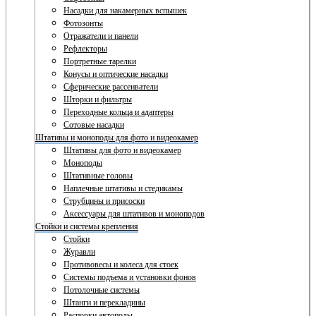
Насадки для накамерных вспышек
Фотозонты
Отражатели и панели
Рефлекторы
Портретные тарелки
Конусы и оптические насадки
Сферические рассеиватели
Шторки и фильтры
Переходные кольца и адаптеры
Сотовые насадки
Штативы и моноподы для фото и видеокамер
Штативы для фото и видеокамер
Моноподы
Штативные головы
Наплечные штативы и стедикамы
Струбцины и присоски
Аксессуары для штативов и моноподов
Стойки и системы крепления
Стойки
Журавли
Противовесы и колеса для стоек
Системы подъема и установки фонов
Потолочные системы
Штанги и перекладины
Распорки автополы