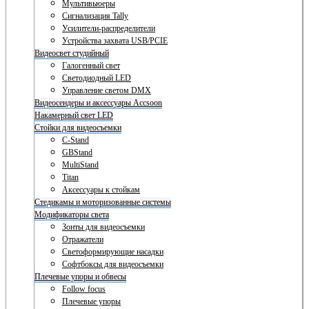
Мультивьюеры
Сигнализация Tally
Усилители-распределители
Устройства захвата USB/PCIE
Видеосвет студийный
Галогенный свет
Светодиодный LED
Управление светом DMX
Видеосендеры и аксессуары Accsoon
Накамерный свет LED
Стойки для видеосъемки
C-Stand
GBStand
MultiStand
Titan
Аксессуары к стойкам
Стедикамы и моторизованные системы
Модификаторы света
Зонты для видеосъемки
Отражатели
Светоформирующие насадки
Софтбоксы для видеосъемки
Плечевые упоры и обвесы
Follow focus
Плечевые упоры