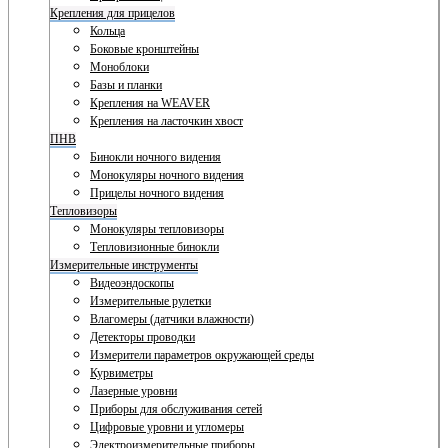
Крепления для прицелов
Кольца
Боковые кронштейны
Моноблоки
Базы и планки
Крепления на WEAVER
Крепления на ласточкин хвост
ПНВ
Бинокли ночного видения
Монокуляры ночного видения
Прицелы ночного видения
Тепловизоры
Монокуляры тепловизоры
Тепловизионные бинокли
Измерительные инструменты
Видеоэндоскопы
Измерительные рулетки
Влагомеры (датчики влажности)
Детекторы проводки
Измерители параметров окружающей среды
Курвиметры
Лазерные уровни
Приборы для обслуживания сетей
Цифровые уровни и угломеры
Электроизмерительные приборы