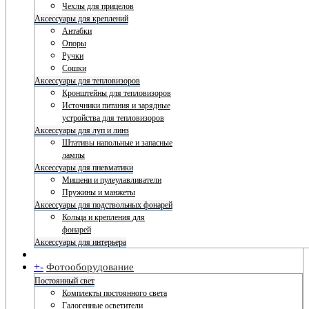
Чехлы для прицелов
Аксессуары для креплений
Антабки
Опоры
Ручки
Сошки
Аксессуары для тепловизоров
Кронштейны для тепловизоров
Источники питания и зарядные
устройства для тепловизоров
Аксессуары для луп и линз
Штативы напольные и запасные
лампы
Аксессуары для пневматики
Мишени и пулеулавливатели
Пружины и манжеты
Аксессуары для подствольных фонарей
Кольца и крепления для
фонарей
Аксессуары для интерьера
+
-
Фотооборудование
Постоянный свет
Комплекты постоянного света
Галогенные осветители