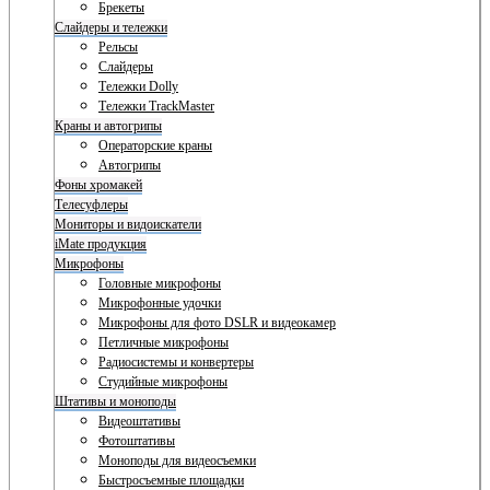
Брекеты
Слайдеры и тележки
Рельсы
Слайдеры
Тележки Dolly
Тележки TrackMaster
Краны и автогрипы
Операторские краны
Автогрипы
Фоны хромакей
Телесуфлеры
Мониторы и видоискатели
iMate продукция
Микрофоны
Головные микрофоны
Микрофонные удочки
Микрофоны для фото DSLR и видеокамер
Петличные микрофоны
Радиосистемы и конвертеры
Студийные микрофоны
Штативы и моноподы
Видеоштативы
Фотоштативы
Моноподы для видеосъемки
Быстросъемные площадки