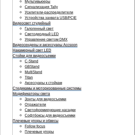
Мультивьюеры
Сигнализация Tally
Усилители-распределители
Устройства захвата USB/PCIE
Видеосвет студийный
Галогенный свет
Светодиодный LED
Управление светом DMX
Видеосендеры и аксессуары Accsoon
Накамерный свет LED
Стойки для видеосъемки
C-Stand
GBStand
MultiStand
Titan
Аксессуары к стойкам
Стедикамы и моторизованные системы
Модификаторы света
Зонты для видеосъемки
Отражатели
Светоформирующие насадки
Софтбоксы для видеосъемки
Плечевые упоры и обвесы
Follow focus
Плечевые упоры