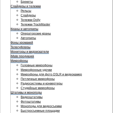
Брекеты
Слайдеры и тележки
Рельсы
Слайдеры
Тележки Dolly
Тележки TrackMaster
Краны и автогрипы
Операторские краны
Автогрипы
Фоны хромакей
Телесуфлеры
Мониторы и видоискатели
iMate продукция
Микрофоны
Головные микрофоны
Микрофонные удочки
Микрофоны для фото DSLR и видеокамер
Петличные микрофоны
Радиосистемы и конвертеры
Студийные микрофоны
Штативы и моноподы
Видеоштативы
Фотоштативы
Моноподы для видеосъемки
Быстросъемные площадки