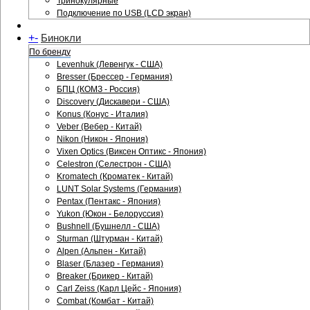
Тринокулярные
Подключение по USB (LCD экран)
+
-
Бинокли
По бренду
Levenhuk (Левенгук - США)
Bresser (Брессер - Германия)
БПЦ (КОМЗ - Россия)
Discovery (Дискавери - США)
Konus (Конус - Италия)
Veber (Вебер - Китай)
Nikon (Никон - Япония)
Vixen Optics (Виксен Оптикс - Япония)
Celestron (Селестрон - США)
Kromatech (Кроматек - Китай)
LUNT Solar Systems (Германия)
Pentax (Пентакс - Япония)
Yukon (Юкон - Белоруссия)
Bushnell (Бушнелл - США)
Sturman (Штурман - Китай)
Alpen (Альпен - Китай)
Blaser (Блазер - Германия)
Breaker (Брикер - Китай)
Carl Zeiss (Карл Цейс - Япония)
Combat (Комбат - Китай)