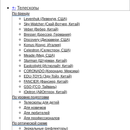
+
-
Телескопы
По бренду
Levenhuk (Левенгук, США)
Sky-Watcher (Скай-Вотчер, Китай)
Veber (Вебер, Китай)
Bresser (Брессер, Германия)
Discovery (Дискавери, США)
Konus (Конус, Италия)
Celestron (Селестрон, США)
Meade (Мид, США)
Sturman (Штурман, Китай)
Eastcolight (Истколайт, Китай)
CORONADO (Коронадо, Мексика)
EDU-TOYS (Эду-Тойз, Китай)
FANCIER (Фансиер, Китай)
GSO (ГСО, Тайвань)
iOptron (АйОптрон, Китай)
По уровню подготовки
Телескопы для детей
Для новичков
Для любителей
Для профессионалов
По оптической схеме
Зеркальные (рефлекторы)