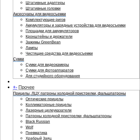
Штативные адаптеры
Штативные головки
Аксессуары для видеосъемки
Комплектующие ригов
Аккумуляторы и зарядные устройства для видеосъемки
Площадки для аккумуляторов
Кронштейны и держатели
Зажимы GreenBean
Лампы
Чистящие средства для видеосъемки
Сумки
Сумки для видеокамеры
Сумки для фотоаппаратов
Для студийного оборудования
+
-
Прочее
Прицелы, ЛЦУ, патроны холодной пристрелки, фальшпатроны
Оптические прицелы
Коллиматорные прицелы
Лазерные целеуказатели
Патроны холодной пристрелки, фальшпатроны
Black Russian
Wolf
Пневматика
Храбрый Заяц