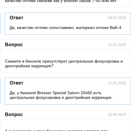
качество оптики такоеже как у Bresser Nautik 7*50 или нет
Ответ
19.02.2020
Да, качество оптики сопоставимо, материал оптики BaK-4.
Вопрос
21.01.2020
Скажите в бинокле присутствует центральная фокусировка и
диоптрийная коррекция?
Ответ
21.01.2020
Да, у бинокля Bresser Spezial Saturn 20x60 есть
центральная фокусировка и диоптрийная коррекция.
Вопрос
26.08.2019
А в комплекте с этим биноклем имеется адаптер для