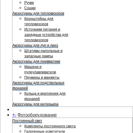
Ручки
Сошки
Аксессуары для тепловизоров
Кронштейны для
тепловизоров
Источники питания и
зарядные устройства для
тепловизоров
Аксессуары для луп и линз
Штативы напольные и
запасные лампы
Аксессуары для пневматики
Мишени и
пулеулавливатели
Пружины и манжеты
Аксессуары для подствольных
фонарей
Кольца и крепления для
фонарей
Аксессуары для интерьера
+
-
Фотооборудование
Постоянный свет
Комплекты постоянного света
Галогенные осветители