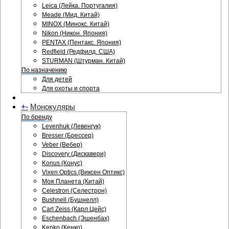
Leica (Лейка. Португалия)
Meade (Мид. Китай)
MINOX (Минокс. Китай)
Nikon (Никон. Япония)
PENTAX (Пентакс. Япония)
Redfield (Редфилд. США)
STURMAN (Штурман. Китай)
По назначению
Для детей
Для охоты и спорта
+
-
Монокуляры
По бренду
Levenhuk (Левенгук)
Bresser (Брессер)
Veber (Вебер)
Discovery (Дискавери)
Konus (Конус)
Vixen Optics (Виксен Оптикс)
Моя Планета (Китай)
Celestron (Селестрон)
Bushnell (Бушнелл)
Carl Zeiss (Карл Цейс)
Eschenbach (Эшенбах)
Kenko (Кенко)