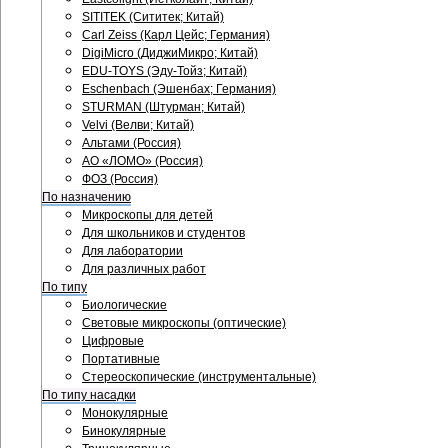
SITITEK (Сититек; Китай)
Carl Zeiss (Карл Цейс; Германия)
DigiMicro (ДиджиМикро; Китай)
EDU-TOYS (Эду-Тойз; Китай)
Eschenbach (Эшенбах; Германия)
STURMAN (Штурман; Китай)
Velvi (Велви; Китай)
Альтами (Россия)
АО «ЛОМО» (Россия)
ФОЗ (Россия)
По назначению
Микроскопы для детей
Для школьников и студентов
Для лаборатории
Для различных работ
По типу
Биологические
Световые микроскопы (оптические)
Цифровые
Портативные
Стереоскопические (инструментальные)
По типу насадки
Монокулярные
Бинокулярные