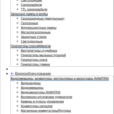
Светоловушки
Синхрокабели
TTL синхрокабели
Запасные лампы и колбы
Газоразрядные (импульсные)
Галогенные
Флуоресцентные лампы
Металлогалогенные
Защитные стекла
Светодиодные
Генераторы спецэффектов
Вентиляторы студийные
Генераторы мыльных пузырей
Генераторы снега
Генераторы тумана
+
-
Видеооборудование
Видеомикшеры, конвертеры, контроллеры и аксессуары AVMATRIX
Видеокодеры
Видеомикшеры
Видеомониторы AVMATRIX
Волоконно-оптические удлинители
Камеры и пульты управления
Конвертеры сигналов
Матричные коммутаторы/Роутеры