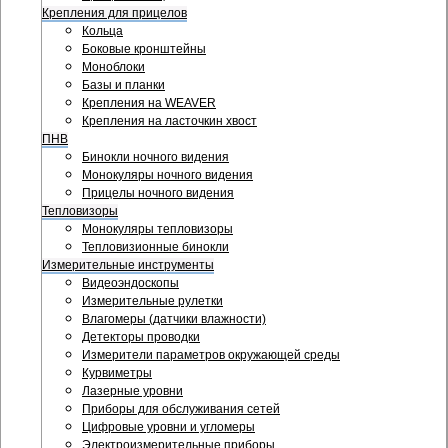
Крепления для прицелов
Кольца
Боковые кронштейны
Моноблоки
Базы и планки
Крепления на WEAVER
Крепления на ласточкин хвост
ПНВ
Бинокли ночного видения
Монокуляры ночного видения
Прицелы ночного видения
Тепловизоры
Монокуляры тепловизоры
Тепловизионные бинокли
Измерительные инструменты
Видеоэндоскопы
Измерительные рулетки
Влагомеры (датчики влажности)
Детекторы проводки
Измерители параметров окружающей среды
Курвиметры
Лазерные уровни
Приборы для обслуживания сетей
Цифровые уровни и угломеры
Электроизмерительные приборы