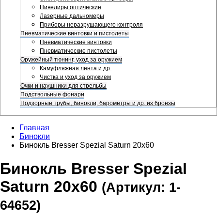
Нивелиры оптические
Лазерные дальномеры
Приборы неразрушающего контроля
Пневматические винтовки и пистолеты
Пневматические винтовки
Пневматические пистолеты
Оружейный тюнинг, уход за оружием
Камуфляжная лента и др.
Чистка и уход за оружием
Очки и наушники для стрельбы
Подствольные фонари
Подзорные трубы, бинокли, барометры и др. из бронзы
Главная
Бинокли
Бинокль Bresser Spezial Saturn 20x60
Бинокль Bresser Spezial
Saturn 20x60
(Артикул: 1-
64652)