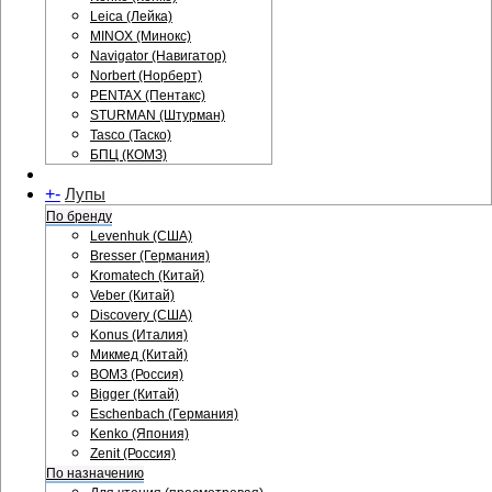
Leica (Лейка)
MINOX (Минокс)
Navigator (Навигатор)
Norbert (Норберт)
PENTAX (Пентакс)
STURMAN (Штурман)
Tasco (Таско)
БПЦ (КОМЗ)
+
-
Лупы
По бренду
Levenhuk (США)
Bresser (Германия)
Kromatech (Китай)
Veber (Китай)
Discovery (США)
Konus (Италия)
Микмед (Китай)
ВОМЗ (Россия)
Bigger (Китай)
Eschenbach (Германия)
Kenko (Япония)
Zenit (Россия)
По назначению