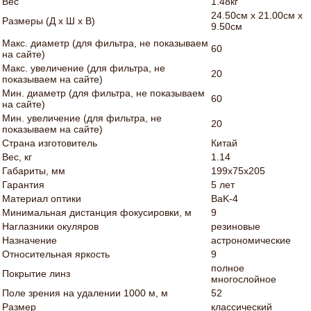
Вес
1.48кг
24.50см x 21.00см x
Размеры (Д х Ш х В)
9.50см
Макс. диаметр (для фильтра, не показываем
60
на сайте)
Макс. увеличение (для фильтра, не
20
показываем на сайте)
Мин. диаметр (для фильтра, не показываем
60
на сайте)
Мин. увеличение (для фильтра, не
20
показываем на сайте)
Страна изготовитель
Китай
Вес, кг
1.14
Габариты, мм
199x75x205
Гарантия
5 лет
Материал оптики
BaK-4
Минимальная дистанция фокусировки, м
9
Наглазники окуляров
резиновые
Назначение
астрономические
Относительная яркость
9
полное
Покрытие линз
многослойное
Поле зрения на удалении 1000 м, м
52
Размер
классический