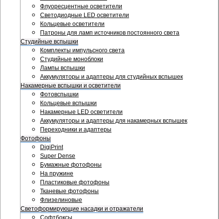
Флуоресцентные осветители
Светодиодные LED осветители
Кольцевые осветители
Патроны для ламп источников постоянного света
Студийные вспышки
Комплекты импульсного света
Студийные моноблоки
Лампы вспышки
Аккумуляторы и адаптеры для студийных вспышек
Накамерные вспышки и осветители
Фотовспышки
Кольцевые вспышки
Накамерные LED осветители
Аккумуляторы и адаптеры для накамерных вспышек
Переходники и адаптеры
Фотофоны
DigiPrint
Super Dense
Бумажные фотофоны
На пружине
Пластиковые фотофоны
Тканевые фотофоны
Флизелиновые
Светоформирующие насадки и отражатели
Софтбоксы