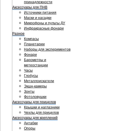
принадлежности
Аксессуары для ПНВ
Источники питания
Маски и насадки
Микрофоны и пульты ДУ
Инфракрасные фонари
Разное
Компасы
Планетарии
Наборы для экспериментов
Фонари
Барометры и
метеостанции
Часы
Глобусы
Металлоискатели
Экшн-камеры
Зонты
Фотоловушки
Аксессуары для прицелов
Крышки и наглазники
Чехлы для прицелов
Аксессуары для креплений
Антабки
Опоры