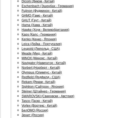
Dicom (Диком - Китай)
Eschenbach (Эшенбах - Германия)
Fujinon (Фуджинон - Китай)
GAMO (Гамо - Китай)
GAUT (Гаут - Китай)
Hama (Хама - Китай)
Hawke (Хоук - Великобритания)
Kaps (Капс - Германия)
Kenko (Кенко - Япония)
Leica (Лейка - Португалия)
Leupold (Люпольд - США)
Meade (Мид - Китай)
MINOX (Минокс - Китай)
Navigator (Навигатор - Китай)
Norbert (Норберт - Китай)
Olympus (Олимпус - Китай)
Redfield (Редфилд - США)
Rekam (Рекам - Китай)
Sightron (Сайтрон - Япония)
Steiner (Штайнер - Германия)
SWAROVSKI (Сваровски - Австрия)
Tasco (Таско - Китай)
Vortex (Вортекс - Китай)
БелОМО (Россия)
Зенит (Россия)