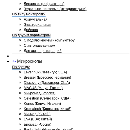
Линзовые (рефракторы)
Зеркально-линзовые (катадиоптрики)
По типу монтировки
Азимутальная
Экваториальная
Добсона
По другим параметрам
С подключением к компьютеру
С автонаведением
Для астрофотографий
+
-
Микроскопы
По бренду
Levenhuk (Левенгук; США)
Bresser (Брессер; Германия)
Discovery (Дискавери; США)
MAGUS (Магус; Россия)
Микромед (Россия)
Celestron (Селестрон; США)
Konus (Конус; Италия)
Kromatech (Кроматек; Китай)
Микмед (Китай.)
EVA (ЕВА; Китай)
Биомед (Россия)
Eastcolight (Истколайт; Китай)