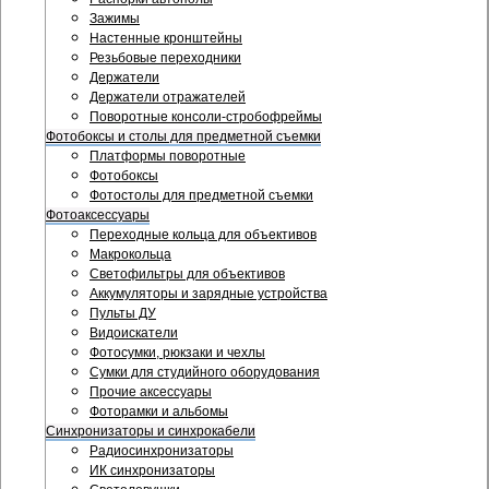
Зажимы
Настенные кронштейны
Резьбовые переходники
Держатели
Держатели отражателей
Поворотные консоли-стробофреймы
Фотобоксы и столы для предметной съемки
Платформы поворотные
Фотобоксы
Фотостолы для предметной съемки
Фотоаксессуары
Переходные кольца для объективов
Макрокольца
Светофильтры для объективов
Аккумуляторы и зарядные устройства
Пульты ДУ
Видоискатели
Фотосумки, рюкзаки и чехлы
Сумки для студийного оборудования
Прочие аксессуары
Фоторамки и альбомы
Синхронизаторы и синхрокабели
Радиосинхронизаторы
ИК синхронизаторы