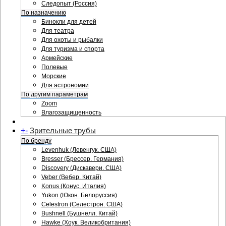
Следопыт (Россия)
По назначению
Бинокли для детей
Для театра
Для охоты и рыбалки
Для туризма и спорта
Армейские
Полевые
Морские
Для астрономии
По другим параметрам
Zoom
Влагозащищенность
+
-
Зрительные трубы
По бренду
Levenhuk (Левенгук. США)
Bresser (Брессер. Германия)
Discovery (Дискавери. США)
Veber (Вебер. Китай)
Konus (Конус. Италия)
Yukon (Юкон. Белоруссия)
Celestron (Селестрон. США)
Bushnell (Бушнелл. Китай)
Hawke (Хоук. Великобритания)