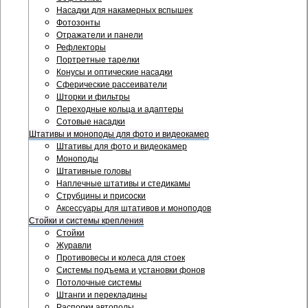
Насадки для накамерных вспышек
Фотозонты
Отражатели и панели
Рефлекторы
Портретные тарелки
Конусы и оптические насадки
Сферические рассеиватели
Шторки и фильтры
Переходные кольца и адаптеры
Сотовые насадки
Штативы и моноподы для фото и видеокамер
Штативы для фото и видеокамер
Моноподы
Штативные головы
Наплечные штативы и стедикамы
Струбцины и присоски
Аксессуары для штативов и моноподов
Стойки и системы крепления
Стойки
Журавли
Противовесы и колеса для стоек
Системы подъема и установки фонов
Потолочные системы
Штанги и перекладины
Распорки автополы