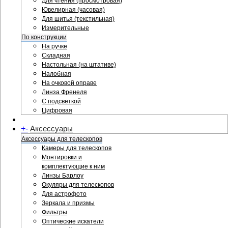
Для чтения (просмотровая)
Ювелирная (часовая)
Для шитья (текстильная)
Измерительные
По конструкции
На ручке
Складная
Настольная (на штативе)
Налобная
На очковой оправе
Линза Френеля
С подсветкой
Цифровая
+
-
Аксессуары
Аксессуары для телескопов
Камеры для телескопов
Монтировки и
комплектующие к ним
Линзы Барлоу
Окуляры для телескопов
Для астрофото
Зеркала и призмы
Фильтры
Оптические искатели