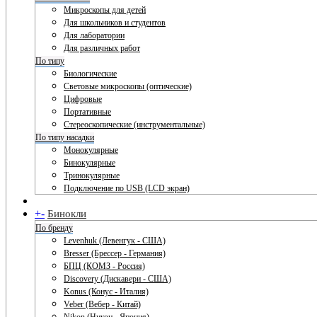
Микроскопы для детей
Для школьников и студентов
Для лаборатории
Для различных работ
По типу
Биологические
Световые микроскопы (оптические)
Цифровые
Портативные
Стереоскопические (инструментальные)
По типу насадки
Монокулярные
Бинокулярные
Тринокулярные
Подключение по USB (LCD экран)
+
-
Бинокли
По бренду
Levenhuk (Левенгук - США)
Bresser (Брессер - Германия)
БПЦ (КОМЗ - Россия)
Discovery (Дискавери - США)
Konus (Конус - Италия)
Veber (Вебер - Китай)