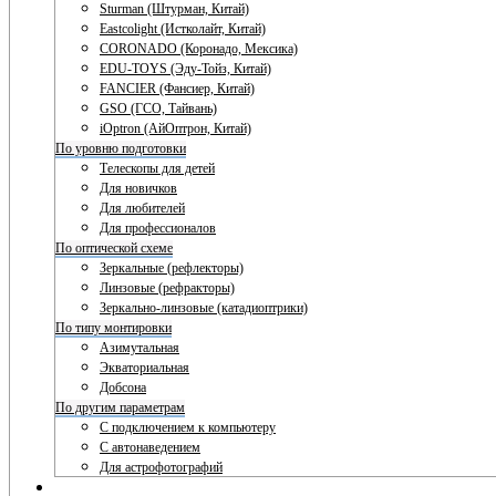
Sturman (Штурман, Китай)
Eastcolight (Истколайт, Китай)
CORONADO (Коронадо, Мексика)
EDU-TOYS (Эду-Тойз, Китай)
FANCIER (Фансиер, Китай)
GSO (ГСО, Тайвань)
iOptron (АйОптрон, Китай)
По уровню подготовки
Телескопы для детей
Для новичков
Для любителей
Для профессионалов
По оптической схеме
Зеркальные (рефлекторы)
Линзовые (рефракторы)
Зеркально-линзовые (катадиоптрики)
По типу монтировки
Азимутальная
Экваториальная
Добсона
По другим параметрам
С подключением к компьютеру
С автонаведением
Для астрофотографий