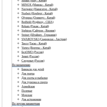
Meade (Мид - Китай)
MINOX (Минокс - Китай)
Navigator (Навигатор - Китай)
Norbert (Норберт - Китай)
Olympus (Олимпус - Китай)
Redfield (Редфилд - США)
Rekam (Рекам - Китай)
Sightron (Сайтрон - Япония)
Steiner (Штайнер - Германия)
SWAROVSKI (Сваровски - Австрия)
Tasco (Таско - Китай)
Vortex (Вортекс - Китай)
БелОМО (Россия)
Зенит (Россия)
Следопыт (Россия)
По назначению
Бинокли для детей
Для театра
Для охоты и рыбалки
Для туризма и спорта
Армейские
Полевые
Морские
Для астрономии
По другим параметрам