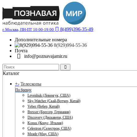
8(499)396-35-49
г. Москва, ПН-ПТ 10:00-19:00
Дополнительные номера
8(929)994-55-36
Почта
info@poznavajamir.ru
Каталог
+
-
Телескопы
По бренду
Levenhuk (Левенгук, США)
Sky-Watcher (Скай-Вотчер, Китай)
Veber (Вебер, Китай)
Bresser (Брессер, Германия)
Discovery (Дискавери, США)
Konus (Конус, Италия)
Celestron (Селестрон, США)
Meade (Мид, США)