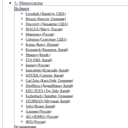
+
-
Микроскопы
По бренду
Levenhuk (Левенгук; США)
Bresser (Брессер; Германия)
Discovery (Дискавери; США)
MAGUS (Магус; Россия)
Микромед (Россия)
Celestron (Селестрон; США)
Konus (Конус; Италия)
Kromatech (Кроматек; Китай)
Микмед (Китай.)
EVA (ЕВА; Китай)
Биомед (Россия)
Eastcolight (Истколайт; Китай)
SITITEK (Сититек; Китай)
Carl Zeiss (Карл Цейс; Германия)
DigiMicro (ДиджиМикро; Китай)
EDU-TOYS (Эду-Тойз; Китай)
Eschenbach (Эшенбах; Германия)
STURMAN (Штурман; Китай)
Velvi (Велви; Китай)
Альтами (Россия)
АО «ЛОМО» (Россия)
ФОЗ (Россия)
По назначению