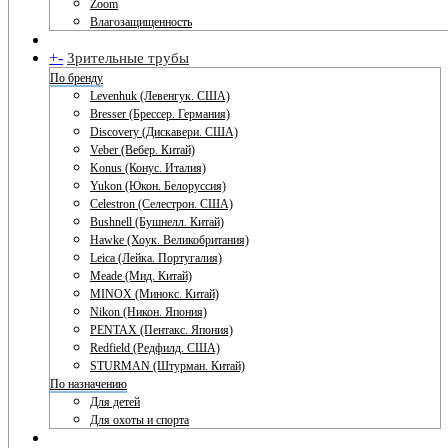
Zoom
Влагозащищенность
+
-
Зрительные трубы
По бренду
Levenhuk (Левенгук. США)
Bresser (Брессер. Германия)
Discovery (Дискавери. США)
Veber (Вебер. Китай)
Konus (Конус. Италия)
Yukon (Юкон. Белоруссия)
Celestron (Селестрон. США)
Bushnell (Бушнелл. Китай)
Hawke (Хоук. Великобритания)
Leica (Лейка. Португалия)
Meade (Мид. Китай)
MINOX (Минокс. Китай)
Nikon (Никон. Япония)
PENTAX (Пентакс. Япония)
Redfield (Редфилд. США)
STURMAN (Штурман. Китай)
По назначению
Для детей
Для охоты и спорта