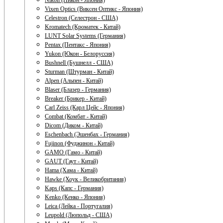
Nikon (Никон - Япония)
Vixen Optics (Виксен Оптикс - Япония)
Celestron (Селестрон - США)
Kromatech (Кроматек - Китай)
LUNT Solar Systems (Германия)
Pentax (Пентакс - Япония)
Yukon (Юкон - Белоруссия)
Bushnell (Бушнелл - США)
Sturman (Штурман - Китай)
Alpen (Альпен - Китай)
Blaser (Блазер - Германия)
Breaker (Брикер - Китай)
Carl Zeiss (Карл Цейс - Япония)
Combat (Комбат - Китай)
Dicom (Диком - Китай)
Eschenbach (Эшенбах - Германия)
Fujinon (Фуджинон - Китай)
GAMO (Гамо - Китай)
GAUT (Гаут - Китай)
Hama (Хама - Китай)
Hawke (Хоук - Великобритания)
Kaps (Капс - Германия)
Kenko (Кенко - Япония)
Leica (Лейка - Португалия)
Leupold (Люпольд - США)