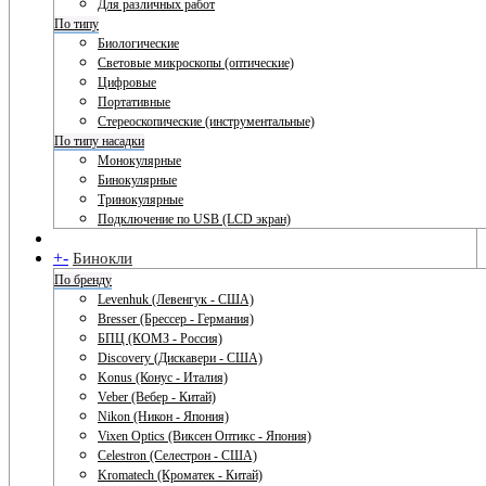
Для различных работ
По типу
Биологические
Световые микроскопы (оптические)
Цифровые
Портативные
Стереоскопические (инструментальные)
По типу насадки
Монокулярные
Бинокулярные
Тринокулярные
Подключение по USB (LCD экран)
+
-
Бинокли
По бренду
Levenhuk (Левенгук - США)
Bresser (Брессер - Германия)
БПЦ (КОМЗ - Россия)
Discovery (Дискавери - США)
Konus (Конус - Италия)
Veber (Вебер - Китай)
Nikon (Никон - Япония)
Vixen Optics (Виксен Оптикс - Япония)
Celestron (Селестрон - США)
Kromatech (Кроматек - Китай)