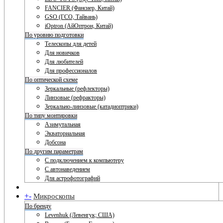
FANCIER (Фансиер, Китай)
GSO (ГСО, Тайвань)
iOptron (АйОптрон, Китай)
По уровню подготовки
Телескопы для детей
Для новичков
Для любителей
Для профессионалов
По оптической схеме
Зеркальные (рефлекторы)
Линзовые (рефракторы)
Зеркально-линзовые (катадиоптрики)
По типу монтировки
Азимутальная
Экваториальная
Добсона
По другим параметрам
С подключением к компьютеру
С автонаведением
Для астрофотографий
+
-
Микроскопы
По бренду
Levenhuk (Левенгук; США)