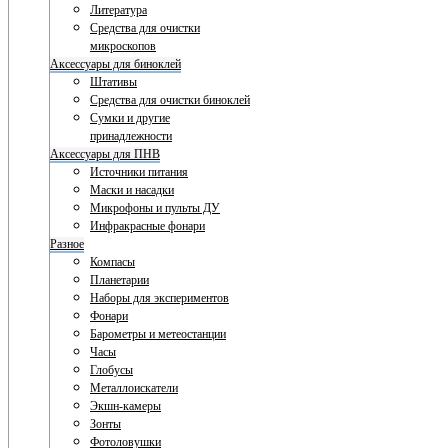
Литература
Средства для очистки
микроскопов
Аксессуары для биноклей
Штативы
Средства для очистки биноклей
Сумки и другие
принадлежности
Аксессуары для ПНВ
Источники питания
Маски и насадки
Микрофоны и пульты ДУ
Инфракрасные фонари
Разное
Компасы
Планетарии
Наборы для экспериментов
Фонари
Барометры и метеостанции
Часы
Глобусы
Металлоискатели
Экшн-камеры
Зонты
Фотоловушки