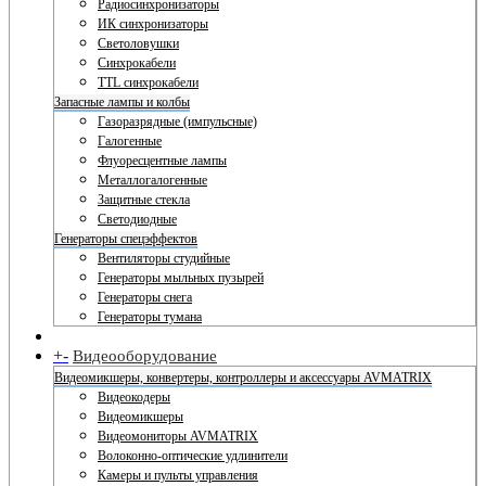
Радиосинхронизаторы
ИК синхронизаторы
Светоловушки
Синхрокабели
TTL синхрокабели
Запасные лампы и колбы
Газоразрядные (импульсные)
Галогенные
Флуоресцентные лампы
Металлогалогенные
Защитные стекла
Светодиодные
Генераторы спецэффектов
Вентиляторы студийные
Генераторы мыльных пузырей
Генераторы снега
Генераторы тумана
+
-
Видеооборудование
Видеомикшеры, конвертеры, контроллеры и аксессуары AVMATRIX
Видеокодеры
Видеомикшеры
Видеомониторы AVMATRIX
Волоконно-оптические удлинители
Камеры и пульты управления