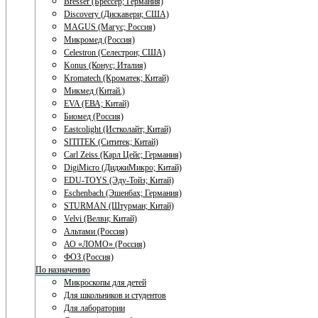
Bresser (Брессер; Германия)
Discovery (Дискавери; США)
MAGUS (Магус; Россия)
Микромед (Россия)
Celestron (Селестрон; США)
Konus (Конус; Италия)
Kromatech (Кроматек; Китай)
Микмед (Китай.)
EVA (ЕВА; Китай)
Биомед (Россия)
Eastcolight (Истколайт; Китай)
SITITEK (Сититек; Китай)
Carl Zeiss (Карл Цейс; Германия)
DigiMicro (ДиджиМикро; Китай)
EDU-TOYS (Эду-Тойз; Китай)
Eschenbach (Эшенбах; Германия)
STURMAN (Штурман; Китай)
Velvi (Велви; Китай)
Альтами (Россия)
АО «ЛОМО» (Россия)
ФОЗ (Россия)
По назначению
Микроскопы для детей
Для школьников и студентов
Для лаборатории