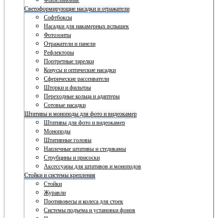
Флизелиновые
Светоформирующие насадки и отражатели
Софтбоксы
Насадки для накамерных вспышек
Фотозонты
Отражатели и панели
Рефлекторы
Портретные тарелки
Конусы и оптические насадки
Сферические рассеиватели
Шторки и фильтры
Переходные кольца и адаптеры
Сотовые насадки
Штативы и моноподы для фото и видеокамер
Штативы для фото и видеокамер
Моноподы
Штативные головы
Наплечные штативы и стедикамы
Струбцины и присоски
Аксессуары для штативов и моноподов
Стойки и системы крепления
Стойки
Журавли
Противовесы и колеса для стоек
Системы подъема и установки фонов