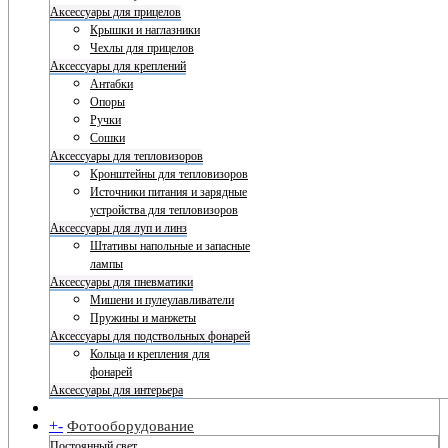
Аксессуары для прицелов
Крышки и наглазники
Чехлы для прицелов
Аксессуары для креплений
Антабки
Опоры
Ручки
Сошки
Аксессуары для тепловизоров
Кронштейны для тепловизоров
Источники питания и зарядные
устройства для тепловизоров
Аксессуары для луп и линз
Штативы напольные и запасные
лампы
Аксессуары для пневматики
Мишени и пулеулавливатели
Пружины и манжеты
Аксессуары для подствольных фонарей
Кольца и крепления для
фонарей
Аксессуары для интерьера
+
-
Фотооборудование
Постоянный свет