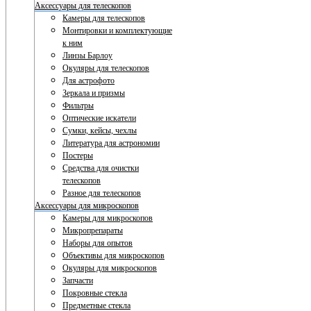
Аксессуары для телескопов
Камеры для телескопов
Монтировки и комплектующие
к ним
Линзы Барлоу
Окуляры для телескопов
Для астрофото
Зеркала и призмы
Фильтры
Оптические искатели
Сумки, кейсы, чехлы
Литература для астрономии
Постеры
Средства для очистки
телескопов
Разное для телескопов
Аксессуары для микроскопов
Камеры для микроскопов
Микропрепараты
Наборы для опытов
Объективы для микроскопов
Окуляры для микроскопов
Запчасти
Покровные стекла
Предметные стекла