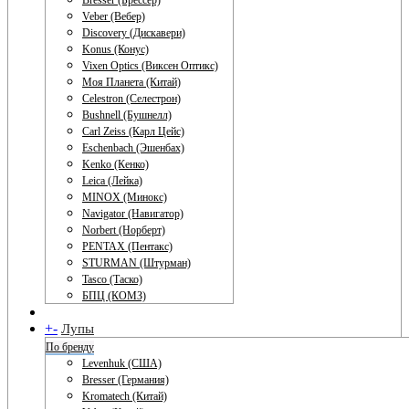
Bresser (Брессер)
Veber (Вебер)
Discovery (Дискавери)
Konus (Конус)
Vixen Optics (Виксен Оптикс)
Моя Планета (Китай)
Celestron (Селестрон)
Bushnell (Бушнелл)
Carl Zeiss (Карл Цейс)
Eschenbach (Эшенбах)
Kenko (Кенко)
Leica (Лейка)
MINOX (Минокс)
Navigator (Навигатор)
Norbert (Норберт)
PENTAX (Пентакс)
STURMAN (Штурман)
Tasco (Таско)
БПЦ (КОМЗ)
+
-
Лупы
По бренду
Levenhuk (США)
Bresser (Германия)
Kromatech (Китай)