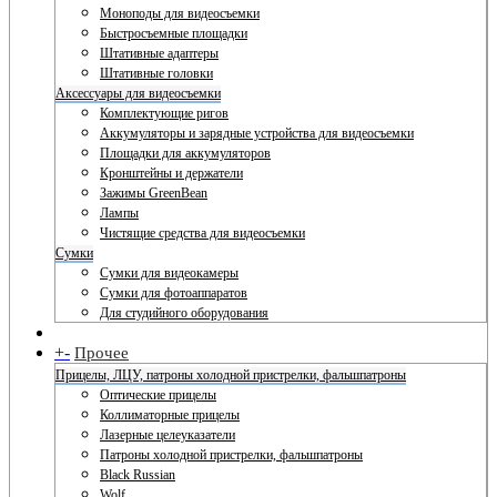
Моноподы для видеосъемки
Быстросъемные площадки
Штативные адаптеры
Штативные головки
Аксессуары для видеосъемки
Комплектующие ригов
Аккумуляторы и зарядные устройства для видеосъемки
Площадки для аккумуляторов
Кронштейны и держатели
Зажимы GreenBean
Лампы
Чистящие средства для видеосъемки
Сумки
Сумки для видеокамеры
Сумки для фотоаппаратов
Для студийного оборудования
+
-
Прочее
Прицелы, ЛЦУ, патроны холодной пристрелки, фальшпатроны
Оптические прицелы
Коллиматорные прицелы
Лазерные целеуказатели
Патроны холодной пристрелки, фальшпатроны
Black Russian
Wolf