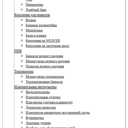
Пневматика
Храбрый Заяц
Крепления для прицелов
Кольца
Боковые кронштейны
Моноблоки
Базы и планки
Крепления на WEAVER
Крепления на ласточкин хвост
ПНВ
Бинокли ночного видения
Монокуляры ночного видения
Прицелы ночного видения
Тепловизоры
Монокуляры тепловизоры
Тепловизионные бинокли
Измерительные инструменты
Видеоэндоскопы
Измерительные рулетки
Влагомеры (датчики влажности)
Детекторы проводки
Измерители параметров окружающей среды
Курвиметры
Лазерные уровни