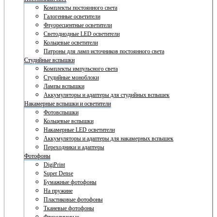
Комплекты постоянного света
Галогенные осветители
Флуоресцентные осветители
Светодиодные LED осветители
Кольцевые осветители
Патроны для ламп источников постоянного света
Студийные вспышки
Комплекты импульсного света
Студийные моноблоки
Лампы вспышки
Аккумуляторы и адаптеры для студийных вспышек
Накамерные вспышки и осветители
Фотовспышки
Кольцевые вспышки
Накамерные LED осветители
Аккумуляторы и адаптеры для накамерных вспышек
Переходники и адаптеры
Фотофоны
DigiPrint
Super Dense
Бумажные фотофоны
На пружине
Пластиковые фотофоны
Тканевые фотофоны