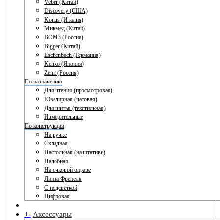
Veber (Китай)
Discovery (США)
Konus (Италия)
Микмед (Китай)
ВОМЗ (Россия)
Bigger (Китай)
Eschenbach (Германия)
Kenko (Япония)
Zenit (Россия)
По назначению
Для чтения (просмотровая)
Ювелирная (часовая)
Для шитья (текстильная)
Измерительные
По конструкции
На ручке
Складная
Настольная (на штативе)
Налобная
На очковой оправе
Линза Френеля
С подсветкой
Цифровая
+
-
Аксессуары