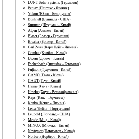
LUNT Solar Systems (Германия)
Pentax (Пентакс - Япония)
Yukon (Юкон - Белоруссия)
Bushnell (Бушнелл - США)
Sturman (Штурман - Китай)
Alpen (Альпен - Китай)
Blaser (Блазер - Германия)
Breaker (Брикер - Китай)
Carl Zeiss (Карл Цейс - Япония)
Combat (Комбат - Китай)
Dicom (Диком - Китай)
Eschenbach (Эшенбах - Германия)
Fujinon (Фуджинон - Китай)
GAMO (Гамо - Китай)
GAUT (Гаут - Китай)
Hama (Хама - Китай)
Hawke (Хоук - Великобритания)
Kaps (Капс - Германия)
Kenko (Кенко - Япония)
Leica (Лейка - Португалия)
Leupold (Люпольд - США)
Meade (Мид - Китай)
MINOX (Минокс - Китай)
Navigator (Навигатор - Китай)
Norbert (Норберт - Китай)