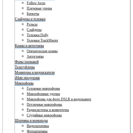
Follow focus
Плечевые упоры
Брекеты
Слайдеры и тележки
Рельсы
Слайдеры
Тележки Dolly
Тележки TrackMaster
Краны и автогрипы
Операторские краны
Автогрипы
Фоны хромакей
Телесуфлеры
Мониторы и видоискатели
iMate продукция
Микрофоны
Головные микрофоны
Микрофонные удочки
Микрофоны для фото DSLR и видеокамер
Петличные микрофоны
Радиосистемы и конвертеры
Студийные микрофоны
Штативы и моноподы
Видеоштативы
Фотоштативы