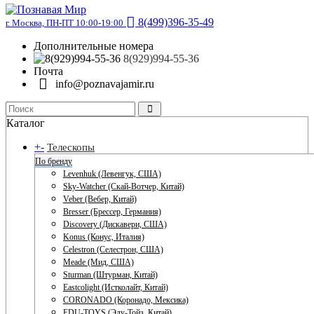
8(499)396-35-49
г. Москва, ПН-ПТ 10:00-19:00
Дополнительные номера
8(929)994-55-36
Почта
info@poznavajamir.ru
Каталог
+
-
Телескопы
По бренду
Levenhuk (Левенгук, США)
Sky-Watcher (Скай-Вотчер, Китай)
Veber (Вебер, Китай)
Bresser (Брессер, Германия)
Discovery (Дискавери, США)
Konus (Конус, Италия)
Celestron (Селестрон, США)
Meade (Мид, США)
Sturman (Штурман, Китай)
Eastcolight (Истколайт, Китай)
CORONADO (Коронадо, Мексика)
EDU-TOYS (Эду-Тойз, Китай)