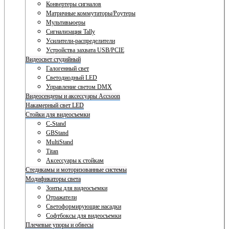
Конвертеры сигналов
Матричные коммутаторы/Роутеры
Мультивьюеры
Сигнализация Tally
Усилители-распределители
Устройства захвата USB/PCIE
Видеосвет студийный
Галогенный свет
Светодиодный LED
Управление светом DMX
Видеосендеры и аксессуары Accsoon
Накамерный свет LED
Стойки для видеосъемки
C-Stand
GBStand
MultiStand
Titan
Аксессуары к стойкам
Стедикамы и моторизованные системы
Модификаторы света
Зонты для видеосъемки
Отражатели
Светоформирующие насадки
Софтбоксы для видеосъемки
Плечевые упоры и обвесы