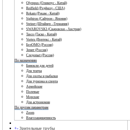
Olympus (Олимпус - Китай)
Redfield (Редфилд - США)
Rekam (Рекам - Китай)
Sightron (Сайтрон - Япония)
Steiner (Штайнер - Германия)
SWAROVSKI (Сваровски - Австрия)
Tasco (Таско - Китай)
Vortex (Вортекс - Китай)
БелОМО (Россия)
Зенит (Россия)
Следопыт (Россия)
По назначению
Бинокли для детей
Для театра
Для охоты и рыбалки
Для туризма и спорта
Армейские
Полевые
Морские
Для астрономии
По другим параметрам
Zoom
Влагозащищенность
+
-
Зрительные трубы