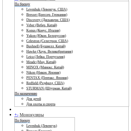
По бренду
Levenhuk (Левенгук. США)
Bresser (Брессер. Германия)
Discovery (Дискавери. США)
Veber (Вебер. Китай)
Konus (Конус. Италия)
Yukon (Юкон. Белоруссия)
Celestron (Селестрон. США)
Bushnell (Бушнелл. Китай)
Hawke (Хоук. Великобритания)
Leica (Лейка. Португалия)
Meade (Мид. Китай)
MINOX (Минокс. Китай)
Nikon (Никон. Япония)
PENTAX (Пентакс. Япония)
Redfield (Редфилд. США)
STURMAN (Штурман. Китай)
По назначению
Для детей
Для охоты и спорта
+
-
Монокуляры
По бренду
Levenhuk (Левенгук)