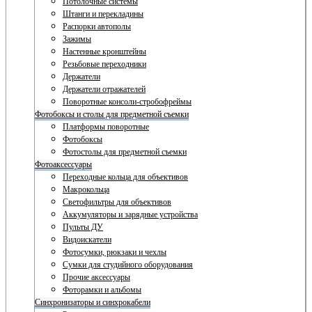
Потолочные системы
Штанги и перекладины
Распорки автополы
Зажимы
Настенные кронштейны
Резьбовые переходники
Держатели
Держатели отражателей
Поворотные консоли-стробофреймы
Фотобоксы и столы для предметной съемки
Платформы поворотные
Фотобоксы
Фотостолы для предметной съемки
Фотоаксессуары
Переходные кольца для объективов
Макрокольца
Светофильтры для объективов
Аккумуляторы и зарядные устройства
Пульты ДУ
Видоискатели
Фотосумки, рюкзаки и чехлы
Сумки для студийного оборудования
Прочие аксессуары
Фоторамки и альбомы
Синхронизаторы и синхрокабели