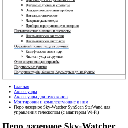
Приборы для обслуживания сетей
Цифровые уровни и угломеры
Электроизмерительные приборы
Нивелиры оптические
Лазерные дальномеры
Приборы неразрушающего контроля
Пневматические винтовки и пистолеты
Пневматические винтовки
Пневматические пистолеты
Оружейный тюнинг, уход за оружием
Камуфляжная лента и др.
Чистка и уход за оружием
Очки и наушники для стрельбы
Подствольные фонари
Подзорные трубы, бинокли, барометры и др. из бронзы
Главная
Аксессуары
Аксессуары для телескопов
Монтировки и комплектующие к ним
Перо лазерное Sky-Watcher SynScan StarWand для
управления телескопом (с адаптером Wi-Fi)
Перо лазерное Sky-Watcher