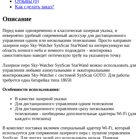
Отзывы (0)
Как сделать заказ?
Описание
Перед вами одновременно и классическая лазерная указка, и
невероятно удобный современный аксессуар для дистанционного
управления одним или несколькими телескопами. Просто направьте
лазерное перо Sky-Watcher SynScan StarWand на интересующую вас
область ночного неба и немного подождите - монтировка
самостоятельно наведет оптическую трубу на указанную точку.
Лазерное перо Sky-Watcher SynScan StarWand можно использовать для
управления любыми азимутальными и экваториальными
монтировками Sky-Watcher с системой SynScan GOTO. Для работы
требуется одна батарейка типа 18650.
Особенности использования:
В качестве лазерной указки
Для дистанционного управления одним телескопом
Для дистанционного управления сразу несколькими
телескопами - необходимы дополнительные адаптеры Wi-Fi (для
каждого телескопа)
В комплект поставки включен специальный адаптер Wi-Fi, который
используется для сопряжения лазерного пера с пультом управления
SynScan. Для других целей его использовать нельзя. Порядок