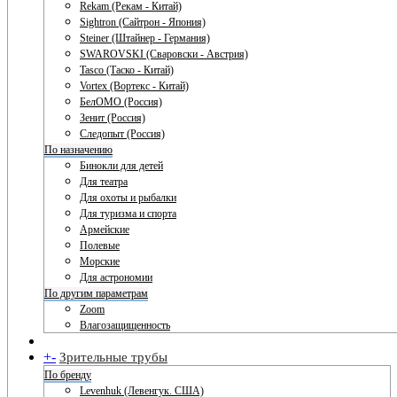
Rekam (Рекам - Китай)
Sightron (Сайтрон - Япония)
Steiner (Штайнер - Германия)
SWAROVSKI (Сваровски - Австрия)
Tasco (Таско - Китай)
Vortex (Вортекс - Китай)
БелОМО (Россия)
Зенит (Россия)
Следопыт (Россия)
По назначению
Бинокли для детей
Для театра
Для охоты и рыбалки
Для туризма и спорта
Армейские
Полевые
Морские
Для астрономии
По другим параметрам
Zoom
Влагозащищенность
+
-
Зрительные трубы
По бренду
Levenhuk (Левенгук. США)