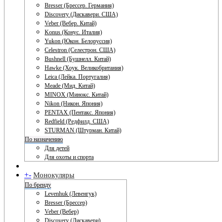
Bresser (Брессер. Германия)
Discovery (Дискавери. США)
Veber (Вебер. Китай)
Konus (Конус. Италия)
Yukon (Юкон. Белоруссия)
Celestron (Селестрон. США)
Bushnell (Бушнелл. Китай)
Hawke (Хоук. Великобритания)
Leica (Лейка. Португалия)
Meade (Мид. Китай)
MINOX (Минокс. Китай)
Nikon (Никон. Япония)
PENTAX (Пентакс. Япония)
Redfield (Редфилд. США)
STURMAN (Штурман. Китай)
По назначению
Для детей
Для охоты и спорта
+
-
Монокуляры
По бренду
Levenhuk (Левенгук)
Bresser (Брессер)
Veber (Вебер)
Discovery (Дискавери)