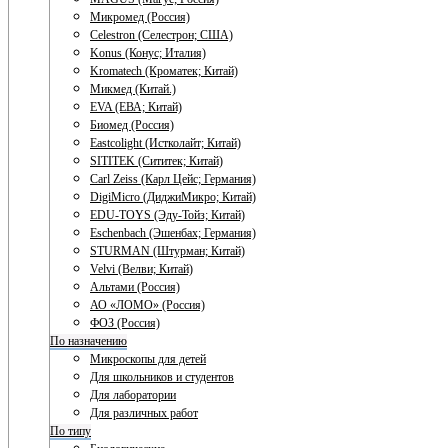
Микромед (Россия)
Celestron (Селестрон; США)
Konus (Конус; Италия)
Kromatech (Кроматек; Китай)
Микмед (Китай.)
EVA (ЕВА; Китай)
Биомед (Россия)
Eastcolight (Истколайт; Китай)
SITITEK (Сититек; Китай)
Carl Zeiss (Карл Цейс; Германия)
DigiMicro (ДиджиМикро; Китай)
EDU-TOYS (Эду-Тойз; Китай)
Eschenbach (Эшенбах; Германия)
STURMAN (Штурман; Китай)
Velvi (Велви; Китай)
Альтами (Россия)
АО «ЛОМО» (Россия)
ФОЗ (Россия)
По назначению
Микроскопы для детей
Для школьников и студентов
Для лаборатории
Для различных работ
По типу