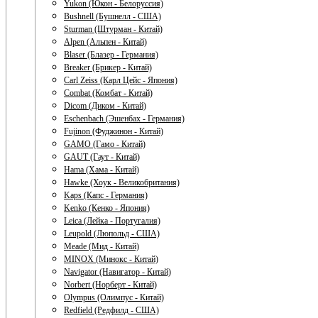
Yukon (Юкон - Белоруссия)
Bushnell (Бушнелл - США)
Sturman (Штурман - Китай)
Alpen (Альпен - Китай)
Blaser (Блазер - Германия)
Breaker (Брикер - Китай)
Carl Zeiss (Карл Цейс - Япония)
Combat (Комбат - Китай)
Dicom (Диком - Китай)
Eschenbach (Эшенбах - Германия)
Fujinon (Фуджинон - Китай)
GAMO (Гамо - Китай)
GAUT (Гаут - Китай)
Hama (Хама - Китай)
Hawke (Хоук - Великобритания)
Kaps (Капс - Германия)
Kenko (Кенко - Япония)
Leica (Лейка - Португалия)
Leupold (Люпольд - США)
Meade (Мид - Китай)
MINOX (Минокс - Китай)
Navigator (Навигатор - Китай)
Norbert (Норберт - Китай)
Olympus (Олимпус - Китай)
Redfield (Редфилд - США)