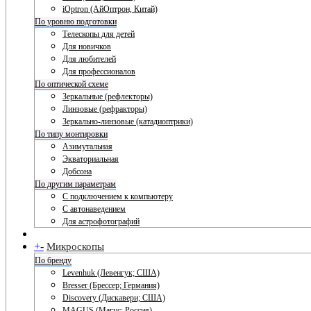
iOptron (АйОптрон, Китай)
По уровню подготовки
Телескопы для детей
Для новичков
Для любителей
Для профессионалов
По оптической схеме
Зеркальные (рефлекторы)
Линзовые (рефракторы)
Зеркально-линзовые (катадиоптрики)
По типу монтировки
Азимутальная
Экваториальная
Добсона
По другим параметрам
С подключением к компьютеру
С автонаведением
Для астрофотографий
+
-
Микроскопы
По бренду
Levenhuk (Левенгук; США)
Bresser (Брессер; Германия)
Discovery (Дискавери; США)
MAGUS (Магус; Россия)