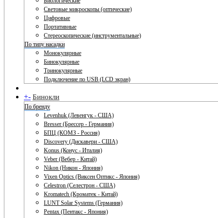
Биологические
Световые микроскопы (оптические)
Цифровые
Портативные
Стереоскопические (инструментальные)
По типу насадки
Монокулярные
Бинокулярные
Тринокулярные
Подключение по USB (LCD экран)
+
-
Бинокли
По бренду
Levenhuk (Левенгук - США)
Bresser (Брессер - Германия)
БПЦ (КОМЗ - Россия)
Discovery (Дискавери - США)
Konus (Конус - Италия)
Veber (Вебер - Китай)
Nikon (Никон - Япония)
Vixen Optics (Виксен Оптикс - Япония)
Celestron (Селестрон - США)
Kromatech (Кроматек - Китай)
LUNT Solar Systems (Германия)
Pentax (Пентакс - Япония)