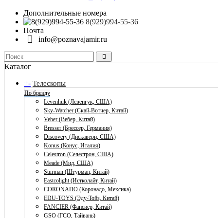
Дополнительные номера
8(929)994-55-36
Почта
info@poznavajamir.ru
Каталог
+
-
Телескопы
По бренду
Levenhuk (Левенгук, США)
Sky-Watcher (Скай-Вотчер, Китай)
Veber (Вебер, Китай)
Bresser (Брессер, Германия)
Discovery (Дискавери, США)
Konus (Конус, Италия)
Celestron (Селестрон, США)
Meade (Мид, США)
Sturman (Штурман, Китай)
Eastcolight (Истколайт, Китай)
CORONADO (Коронадо, Мексика)
EDU-TOYS (Эду-Тойз, Китай)
FANCIER (Фансиер, Китай)
GSO (ГСО, Тайвань)