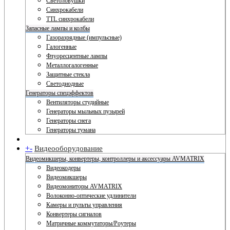
Светоловушки
Синхрокабели
TTL синхрокабели
Запасные лампы и колбы
Газоразрядные (импульсные)
Галогенные
Флуоресцентные лампы
Металлогалогенные
Защитные стекла
Светодиодные
Генераторы спецэффектов
Вентиляторы студийные
Генераторы мыльных пузырей
Генераторы снега
Генераторы тумана
+
-
Видеооборудование
Видеомикшеры, конвертеры, контроллеры и аксессуары AVMATRIX
Видеокодеры
Видеомикшеры
Видеомониторы AVMATRIX
Волоконно-оптические удлинители
Камеры и пульты управления
Конвертеры сигналов
Матричные коммутаторы/Роутеры