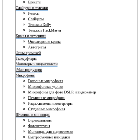
Брекеты
Слайдеры и тележки
Рельсы
Слайдеры
Тележки Dolly
Тележки TrackMaster
Краны и автогрипы
Операторские краны
Автогрипы
Фоны хромакей
Телесуфлеры
Мониторы и видоискатели
iMate продукция
Микрофоны
Головные микрофоны
Микрофонные удочки
Микрофоны для фото DSLR и видеокамер
Петличные микрофоны
Радиосистемы и конвертеры
Студийные микрофоны
Штативы и моноподы
Видеоштативы
Фотоштативы
Моноподы для видеосъемки
Быстросъемные площадки