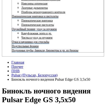
Нивелиры оптические
Лазерные дальномеры
Приборы неразрушающего контроля
Пневматические винтовки и пистолеты
Пневматические винтовки
Пневматические пистолеты
Оружейный тюнинг, уход за оружием
Камуфляжная лента и др.
Чистка и уход за оружием
Очки и наушники для стрельбы
Подствольные фонари
Подзорные трубы, бинокли, барометры и др. из бронзы
Главная
Прочее
ПНВ
Pulsar (Пульсар, Белоруссия)
Бинокль ночного видения Pulsar Edge GS 3,5x50
Бинокль ночного видения
Pulsar Edge GS 3,5x50