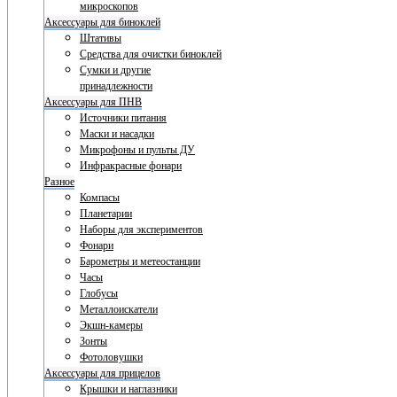
микроскопов
Аксессуары для биноклей
Штативы
Средства для очистки биноклей
Сумки и другие
принадлежности
Аксессуары для ПНВ
Источники питания
Маски и насадки
Микрофоны и пульты ДУ
Инфракрасные фонари
Разное
Компасы
Планетарии
Наборы для экспериментов
Фонари
Барометры и метеостанции
Часы
Глобусы
Металлоискатели
Экшн-камеры
Зонты
Фотоловушки
Аксессуары для прицелов
Крышки и наглазники