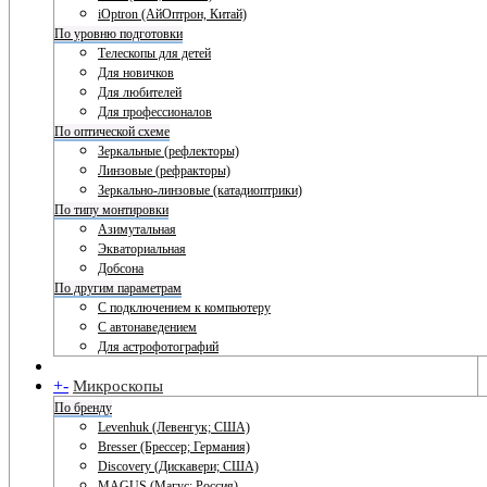
iOptron (АйОптрон, Китай)
По уровню подготовки
Телескопы для детей
Для новичков
Для любителей
Для профессионалов
По оптической схеме
Зеркальные (рефлекторы)
Линзовые (рефракторы)
Зеркально-линзовые (катадиоптрики)
По типу монтировки
Азимутальная
Экваториальная
Добсона
По другим параметрам
С подключением к компьютеру
С автонаведением
Для астрофотографий
+
-
Микроскопы
По бренду
Levenhuk (Левенгук; США)
Bresser (Брессер; Германия)
Discovery (Дискавери; США)
MAGUS (Магус; Россия)