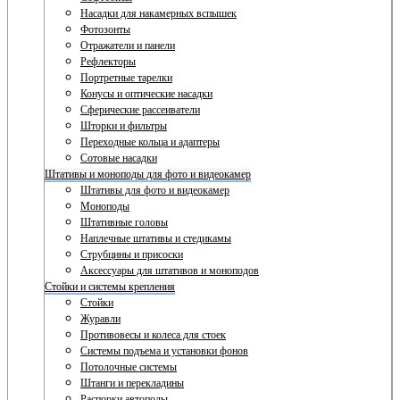
Насадки для накамерных вспышек
Фотозонты
Отражатели и панели
Рефлекторы
Портретные тарелки
Конусы и оптические насадки
Сферические рассеиватели
Шторки и фильтры
Переходные кольца и адаптеры
Сотовые насадки
Штативы и моноподы для фото и видеокамер
Штативы для фото и видеокамер
Моноподы
Штативные головы
Наплечные штативы и стедикамы
Струбцины и присоски
Аксессуары для штативов и моноподов
Стойки и системы крепления
Стойки
Журавли
Противовесы и колеса для стоек
Системы подъема и установки фонов
Потолочные системы
Штанги и перекладины
Распорки автополы