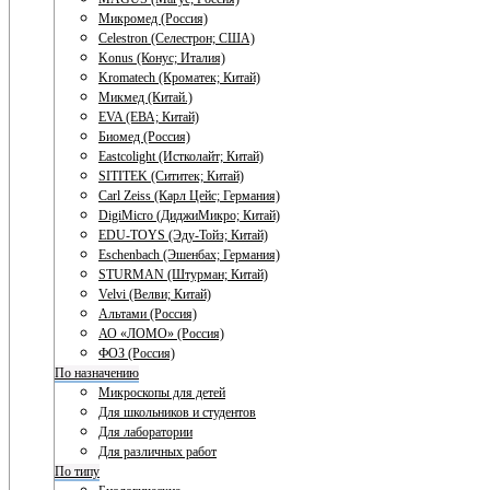
Микромед (Россия)
Celestron (Селестрон; США)
Konus (Конус; Италия)
Kromatech (Кроматек; Китай)
Микмед (Китай.)
EVA (ЕВА; Китай)
Биомед (Россия)
Eastcolight (Истколайт; Китай)
SITITEK (Сититек; Китай)
Carl Zeiss (Карл Цейс; Германия)
DigiMicro (ДиджиМикро; Китай)
EDU-TOYS (Эду-Тойз; Китай)
Eschenbach (Эшенбах; Германия)
STURMAN (Штурман; Китай)
Velvi (Велви; Китай)
Альтами (Россия)
АО «ЛОМО» (Россия)
ФОЗ (Россия)
По назначению
Микроскопы для детей
Для школьников и студентов
Для лаборатории
Для различных работ
По типу