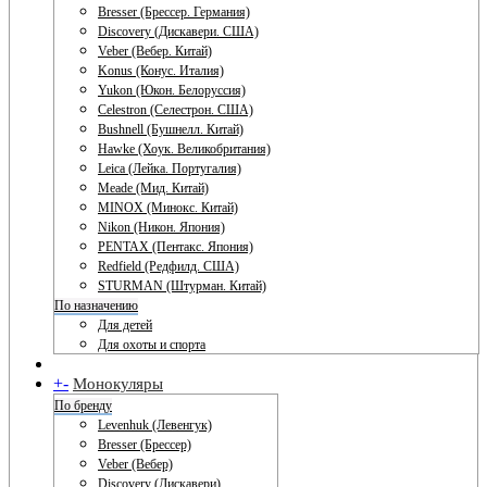
Bresser (Брессер. Германия)
Discovery (Дискавери. США)
Veber (Вебер. Китай)
Konus (Конус. Италия)
Yukon (Юкон. Белоруссия)
Celestron (Селестрон. США)
Bushnell (Бушнелл. Китай)
Hawke (Хоук. Великобритания)
Leica (Лейка. Португалия)
Meade (Мид. Китай)
MINOX (Минокс. Китай)
Nikon (Никон. Япония)
PENTAX (Пентакс. Япония)
Redfield (Редфилд. США)
STURMAN (Штурман. Китай)
По назначению
Для детей
Для охоты и спорта
+
-
Монокуляры
По бренду
Levenhuk (Левенгук)
Bresser (Брессер)
Veber (Вебер)
Discovery (Дискавери)