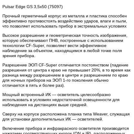
Pulsar Edge GS 3,5x50 (75097)
Прочный герметичный корпус из металла и пластика способен
эффективно противостоять воздействию ударов, влаги и пыли,
что позволяет использовать прибор в экстремальных условиях
Высокое разрешение и геометрическая точность изображения,
которую обеспечивают ПНВ, построенные с использованием
технологии
CF-Super
, позволяет вести эффективное
наблюдение за объектом, находящимся в любой точке поля
зрения прибора.
Разрешение ЭОП
CF-Super
отличается постоянством (падение
разрешения от центра к краю не превышает 20%, в то время как
разница между разрешением в центре и разрешением по краю
для ночных приборов на ЭОП
1-го
поколения обычно
отличается в пять и более раз).
Мощный встроенный ИК — осветитель целесообразно
использовать в условиях недостаточной освещенности для
наблюдения на дистанциях выше средней.
Сверху на корпусе расположена планка типа Weaver, служащая
для установки дополнительных ИК — осветителей.
Включение прибора и инфракрасного осветителя производится
нажатием соответствующих кнопок (ON и IR), расположенных