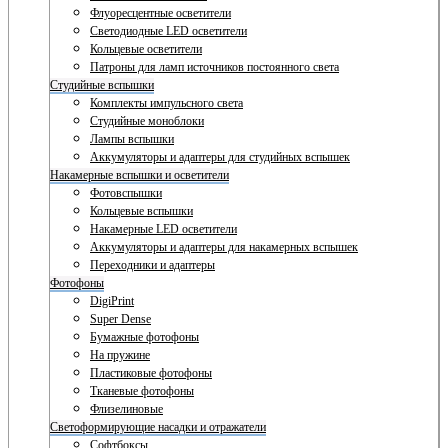
Флуоресцентные осветители
Светодиодные LED осветители
Кольцевые осветители
Патроны для ламп источников постоянного света
Студийные вспышки
Комплекты импульсного света
Студийные моноблоки
Лампы вспышки
Аккумуляторы и адаптеры для студийных вспышек
Накамерные вспышки и осветители
Фотовспышки
Кольцевые вспышки
Накамерные LED осветители
Аккумуляторы и адаптеры для накамерных вспышек
Переходники и адаптеры
Фотофоны
DigiPrint
Super Dense
Бумажные фотофоны
На пружине
Пластиковые фотофоны
Тканевые фотофоны
Флизелиновые
Светоформирующие насадки и отражатели
Софтбоксы