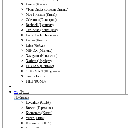
Konus (Конус)
Vixen Optics (Виксен Оптикс)
Моя Планета (Китай)
Celestron (Селестрон)
Bushnell (Бушнелл)
Carl Zeiss (Карл Цейс)
Eschenbach (Эшенбах)
Kenko (Кенко)
Leica (Лейка)
MINOX (Минокс)
Navigator (Навигатор)
Norbert (Норберт)
PENTAX (Пентакс)
STURMAN (Штурман)
Tasco (Таско)
БПЦ (КОМЗ)
+
-
Лупы
По бренду
Levenhuk (США)
Bresser (Германия)
Kromatech (Китай)
Veber (Китай)
Discovery (США)