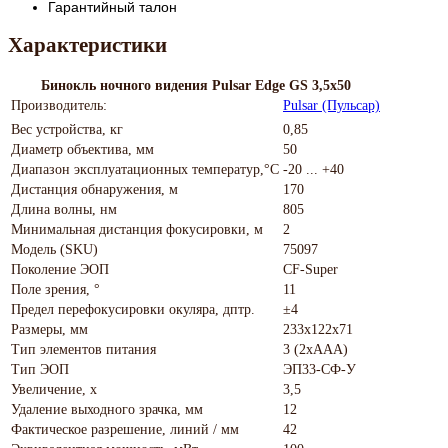
Гарантийный талон
Характеристики
Бинокль ночного видения Pulsar Edge GS 3,5x50
Производитель:
Pulsar (Пульсар)
Вес устройства, кг
0,85
Диаметр объектива, мм
50
Диапазон эксплуатационных температур,°С
-20 ... +40
Дистанция обнаружения, м
170
Длина волны, нм
805
Минимальная дистанция фокусировки, м
2
Модель (SKU)
75097
Поколение ЭОП
CF-Super
Поле зрения, °
11
Предел перефокусировки окуляра, дптр.
±4
Размеры, мм
233x122x71
Тип элементов питания
3 (2хAAA)
Тип ЭОП
ЭП33-СФ-У
Увеличение, x
3,5
Удаление выходного зрачка, мм
12
Фактическое разрешение, линий / мм
42