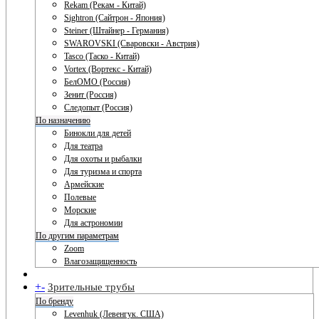
Rekam (Рекам - Китай)
Sightron (Сайтрон - Япония)
Steiner (Штайнер - Германия)
SWAROVSKI (Сваровски - Австрия)
Tasco (Таско - Китай)
Vortex (Вортекс - Китай)
БелОМО (Россия)
Зенит (Россия)
Следопыт (Россия)
По назначению
Бинокли для детей
Для театра
Для охоты и рыбалки
Для туризма и спорта
Армейские
Полевые
Морские
Для астрономии
По другим параметрам
Zoom
Влагозащищенность
+
-
Зрительные трубы
По бренду
Levenhuk (Левенгук. США)