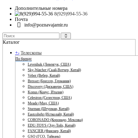
Дополнительные номера
8(929)994-55-36
Почта
info@poznavajamir.ru
Каталог
+
-
Телескопы
По бренду
Levenhuk (Левенгук, США)
Sky-Watcher (Скай-Вотчер, Китай)
Veber (Вебер, Китай)
Bresser (Брессер, Германия)
Discovery (Дискавери, США)
Konus (Конус, Италия)
Celestron (Селестрон, США)
Meade (Мид, США)
Sturman (Штурман, Китай)
Eastcolight (Истколайт, Китай)
CORONADO (Коронадо, Мексика)
EDU-TOYS (Эду-Тойз, Китай)
FANCIER (Фансиер, Китай)
GSO (ГСО, Тайвань)