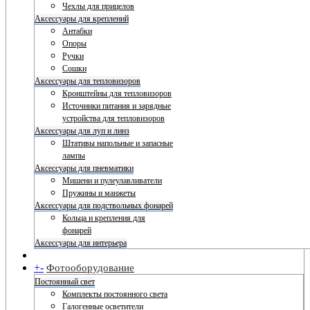
Чехлы для прицелов
Аксессуары для креплений
Антабки
Опоры
Ручки
Сошки
Аксессуары для тепловизоров
Кронштейны для тепловизоров
Источники питания и зарядные
устройства для тепловизоров
Аксессуары для луп и линз
Штативы напольные и запасные
лампы
Аксессуары для пневматики
Мишени и пулеулавливатели
Пружины и манжеты
Аксессуары для подствольных фонарей
Кольца и крепления для
фонарей
Аксессуары для интерьера
+
-
Фотооборудование
Постоянный свет
Комплекты постоянного света
Галогенные осветители