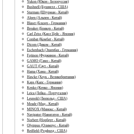
Yukon (Юкон - Белоруссия)
Bushnell (Бушнелл - США)
Sturman (Штурман - Китай)
Alpen (Альпен - Китай)
Blaser (Блазер - Германия)
Breaker (Брикер - Китай)
Carl Zeiss (Карл Цейс - Япония)
Combat (Комбат - Китай)
Dicom (Диком - Китай)
Eschenbach (Эшенбах - Германия)
Fujinon (Фуджинон - Китай)
GAMO (Гамо - Китай)
GAUT (Гаут - Китай)
Hama (Хама - Китай)
Hawke (Хоук - Великобритания)
Kaps (Капс - Германия)
Kenko (Кенко - Япония)
Leica (Лейка - Португалия)
Leupold (Люпольд - США)
Meade (Мид - Китай)
MINOX (Минокс - Китай)
Navigator (Навигатор - Китай)
Norbert (Норберт - Китай)
Olympus (Олимпус - Китай)
Redfield (Редфилд - США)