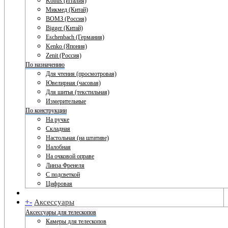
Konus (Италия)
Микмед (Китай)
ВОМЗ (Россия)
Bigger (Китай)
Eschenbach (Германия)
Kenko (Япония)
Zenit (Россия)
По назначению
Для чтения (просмотровая)
Ювелирная (часовая)
Для шитья (текстильная)
Измерительные
По конструкции
На ручке
Складная
Настольная (на штативе)
Налобная
На очковой оправе
Линза Френеля
С подсветкой
Цифровая
+
-
Аксессуары
Аксессуары для телескопов
Камеры для телескопов