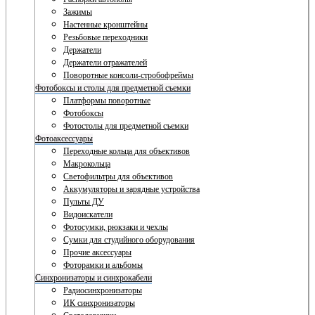
Зажимы
Настенные кронштейны
Резьбовые переходники
Держатели
Держатели отражателей
Поворотные консоли-стробофреймы
Фотобоксы и столы для предметной съемки
Платформы поворотные
Фотобоксы
Фотостолы для предметной съемки
Фотоаксессуары
Переходные кольца для объективов
Макрокольца
Светофильтры для объективов
Аккумуляторы и зарядные устройства
Пульты ДУ
Видоискатели
Фотосумки, рюкзаки и чехлы
Сумки для студийного оборудования
Прочие аксессуары
Фоторамки и альбомы
Синхронизаторы и синхрокабели
Радиосинхронизаторы
ИК синхронизаторы