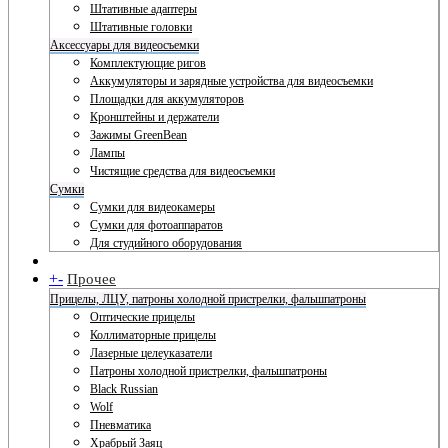
Штативные адаптеры
Штативные головки
Аксессуары для видеосъемки
Комплектующие ригов
Аккумуляторы и зарядные устройства для видеосъемки
Площадки для аккумуляторов
Кронштейны и держатели
Зажимы GreenBean
Лампы
Чистящие средства для видеосъемки
Сумки
Сумки для видеокамеры
Сумки для фотоаппаратов
Для студийного оборудования
+
-
Прочее
Прицелы, ЛЦУ, патроны холодной пристрелки, фальшпатроны
Оптические прицелы
Коллиматорные прицелы
Лазерные целеуказатели
Патроны холодной пристрелки, фальшпатроны
Black Russian
Wolf
Пневматика
Храбрый Заяц