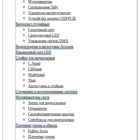
Мультивьюеры
Сигнализация Tally
Усилители-распределители
Устройства захвата USB/PCIE
Видеосвет студийный
Галогенный свет
Светодиодный LED
Управление светом DMX
Видеосендеры и аксессуары Accsoon
Накамерный свет LED
Стойки для видеосъемки
C-Stand
GBStand
MultiStand
Titan
Аксессуары к стойкам
Стедикамы и моторизованные системы
Модификаторы света
Зонты для видеосъемки
Отражатели
Светоформирующие насадки
Софтбоксы для видеосъемки
Плечевые упоры и обвесы
Follow focus
Плечевые упоры