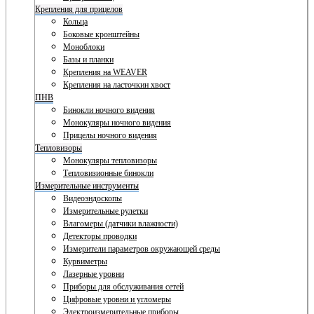
Крепления для прицелов
Кольца
Боковые кронштейны
Моноблоки
Базы и планки
Крепления на WEAVER
Крепления на ласточкин хвост
ПНВ
Бинокли ночного видения
Монокуляры ночного видения
Прицелы ночного видения
Тепловизоры
Монокуляры тепловизоры
Тепловизионные бинокли
Измерительные инструменты
Видеоэндоскопы
Измерительные рулетки
Влагомеры (датчики влажности)
Детекторы проводки
Измерители параметров окружающей среды
Курвиметры
Лазерные уровни
Приборы для обслуживания сетей
Цифровые уровни и угломеры
Электроизмерительные приборы