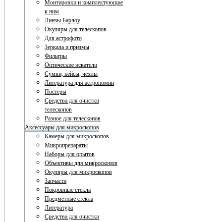
Монтировки и комплектующие
к ним
Линзы Барлоу
Окуляры для телескопов
Для астрофото
Зеркала и призмы
Фильтры
Оптические искатели
Сумки, кейсы, чехлы
Литература для астрономии
Постеры
Средства для очистки
телескопов
Разное для телескопов
Аксессуары для микроскопов
Камеры для микроскопов
Микропрепараты
Наборы для опытов
Объективы для микроскопов
Окуляры для микроскопов
Запчасти
Покровные стекла
Предметные стекла
Литература
Средства для очистки