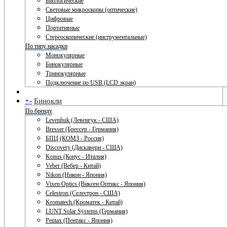
Биологические
Световые микроскопы (оптические)
Цифровые
Портативные
Стереоскопические (инструментальные)
По типу насадки
Монокулярные
Бинокулярные
Тринокулярные
Подключение по USB (LCD экран)
+
-
Бинокли
По бренду
Levenhuk (Левенгук - США)
Bresser (Брессер - Германия)
БПЦ (КОМЗ - Россия)
Discovery (Дискавери - США)
Konus (Конус - Италия)
Veber (Вебер - Китай)
Nikon (Никон - Япония)
Vixen Optics (Виксен Оптикс - Япония)
Celestron (Селестрон - США)
Kromatech (Кроматек - Китай)
LUNT Solar Systems (Германия)
Pentax (Пентакс - Япония)