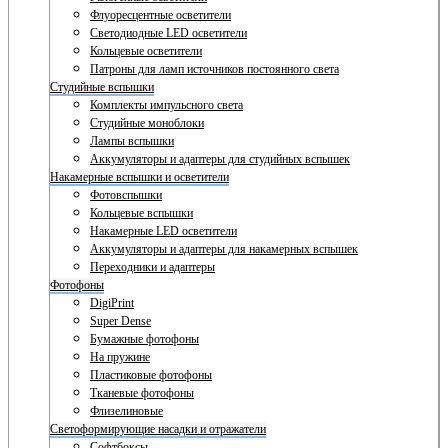
Флуоресцентные осветители
Светодиодные LED осветители
Кольцевые осветители
Патроны для ламп источников постоянного света
Студийные вспышки
Комплекты импульсного света
Студийные моноблоки
Лампы вспышки
Аккумуляторы и адаптеры для студийных вспышек
Накамерные вспышки и осветители
Фотовспышки
Кольцевые вспышки
Накамерные LED осветители
Аккумуляторы и адаптеры для накамерных вспышек
Переходники и адаптеры
Фотофоны
DigiPrint
Super Dense
Бумажные фотофоны
На пружине
Пластиковые фотофоны
Тканевые фотофоны
Флизелиновые
Светоформирующие насадки и отражатели
Софтбоксы