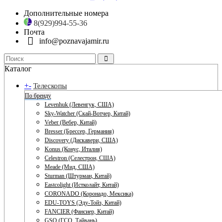
Дополнительные номера
8(929)994-55-36
Почта
info@poznavajamir.ru
Каталог
+
-
Телескопы
По бренду
Levenhuk (Левенгук, США)
Sky-Watcher (Скай-Вотчер, Китай)
Veber (Вебер, Китай)
Bresser (Брессер, Германия)
Discovery (Дискавери, США)
Konus (Конус, Италия)
Celestron (Селестрон, США)
Meade (Мид, США)
Sturman (Штурман, Китай)
Eastcolight (Истколайт, Китай)
CORONADO (Коронадо, Мексика)
EDU-TOYS (Эду-Тойз, Китай)
FANCIER (Фансиер, Китай)
GSO (ГСО, Тайвань)