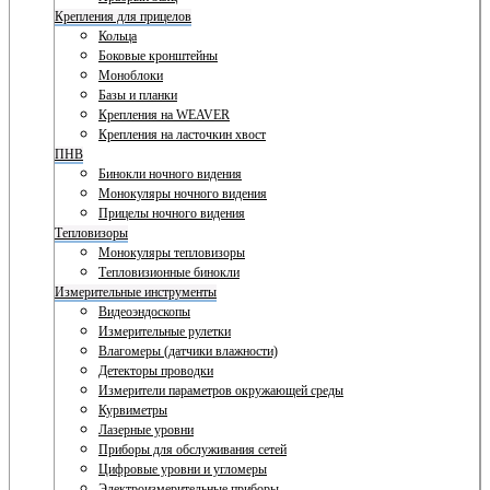
Крепления для прицелов
Кольца
Боковые кронштейны
Моноблоки
Базы и планки
Крепления на WEAVER
Крепления на ласточкин хвост
ПНВ
Бинокли ночного видения
Монокуляры ночного видения
Прицелы ночного видения
Тепловизоры
Монокуляры тепловизоры
Тепловизионные бинокли
Измерительные инструменты
Видеоэндоскопы
Измерительные рулетки
Влагомеры (датчики влажности)
Детекторы проводки
Измерители параметров окружающей среды
Курвиметры
Лазерные уровни
Приборы для обслуживания сетей
Цифровые уровни и угломеры
Электроизмерительные приборы