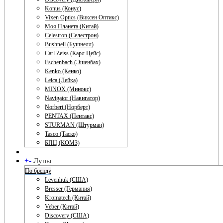
Konus (Конус)
Vixen Optics (Виксен Оптикс)
Моя Планета (Китай)
Celestron (Селестрон)
Bushnell (Бушнелл)
Carl Zeiss (Карл Цейс)
Eschenbach (Эшенбах)
Kenko (Кенко)
Leica (Лейка)
MINOX (Минокс)
Navigator (Навигатор)
Norbert (Норберт)
PENTAX (Пентакс)
STURMAN (Штурман)
Tasco (Таско)
БПЦ (КОМЗ)
+
-
Лупы
По бренду
Levenhuk (США)
Bresser (Германия)
Kromatech (Китай)
Veber (Китай)
Discovery (США)