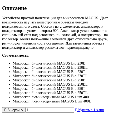
Описание
Устройство простой поляризации для микроскопов MAGUS. Дает
возможность изучать анизотропные объекты методом
поляризованного света. Состоит из 2 элементов: анализатора и
поляризатора с углом поворота 90°. Анализатор устанавливают в
специальный слот над револьверной головкой, а поляризатор - на
коллектор. Меняя положение элементов друг относительно друга,
регулируют интенсивность освещения. Для затемнения объекта
поляризатор и анализатор располагают перпендикулярно.
Совместимость:
Микроскоп биологический MAGUS Bio 230B
Микроскоп биологический MAGUS Bio 230BL
Микроскоп биологический MAGUS Bio 230T
Микроскоп биологический MAGUS Bio 230TL
Микроскоп биологический MAGUS Bio 250B
Микроскоп биологический MAGUS Bio 250BL
Микроскоп биологический MAGUS Bio 250T
Микроскоп биологический MAGUS Bio 250TL
Микроскоп люминесцентный MAGUS Lum 400
Микроскоп люминесцентный MAGUS Lum 400L
В корзину
Купить в 1 клик