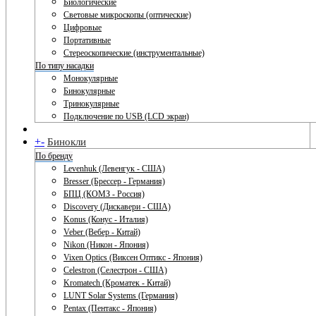
Биологические
Световые микроскопы (оптические)
Цифровые
Портативные
Стереоскопические (инструментальные)
По типу насадки
Монокулярные
Бинокулярные
Тринокулярные
Подключение по USB (LCD экран)
+
-
Бинокли
По бренду
Levenhuk (Левенгук - США)
Bresser (Брессер - Германия)
БПЦ (КОМЗ - Россия)
Discovery (Дискавери - США)
Konus (Конус - Италия)
Veber (Вебер - Китай)
Nikon (Никон - Япония)
Vixen Optics (Виксен Оптикс - Япония)
Celestron (Селестрон - США)
Kromatech (Кроматек - Китай)
LUNT Solar Systems (Германия)
Pentax (Пентакс - Япония)