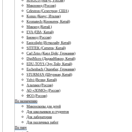
MAGUS (Магус; Россия)
Микромед (Россия)
Celestron (Селестрон; США)
Konus (Конус; Италия)
Kromatech (Кроматек; Китай)
Микмед (Китай.)
EVA (ЕВА; Китай)
Биомед (Россия)
Eastcolight (Истколайт; Китай)
SITITEK (Сититек; Китай)
Carl Zeiss (Карл Цейс; Германия)
DigiMicro (ДиджиМикро; Китай)
EDU-TOYS (Эду-Тойз; Китай)
Eschenbach (Эшенбах; Германия)
STURMAN (Штурман; Китай)
Velvi (Велви; Китай)
Альтами (Россия)
АО «ЛОМО» (Россия)
ФОЗ (Россия)
По назначению
Микроскопы для детей
Для школьников и студентов
Для лаборатории
Для различных работ
По типу