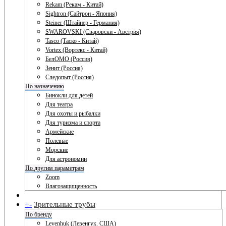
Rekam (Рекам - Китай)
Sightron (Сайтрон - Япония)
Steiner (Штайнер - Германия)
SWAROVSKI (Сваровски - Австрия)
Tasco (Таско - Китай)
Vortex (Вортекс - Китай)
БелОМО (Россия)
Зенит (Россия)
Следопыт (Россия)
По назначению
Бинокли для детей
Для театра
Для охоты и рыбалки
Для туризма и спорта
Армейские
Полевые
Морские
Для астрономии
По другим параметрам
Zoom
Влагозащищенность
+
-
Зрительные трубы
По бренду
Levenhuk (Левенгук. США)