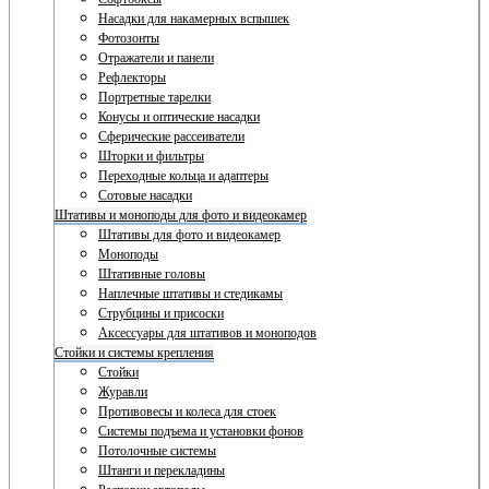
Насадки для накамерных вспышек
Фотозонты
Отражатели и панели
Рефлекторы
Портретные тарелки
Конусы и оптические насадки
Сферические рассеиватели
Шторки и фильтры
Переходные кольца и адаптеры
Сотовые насадки
Штативы и моноподы для фото и видеокамер
Штативы для фото и видеокамер
Моноподы
Штативные головы
Наплечные штативы и стедикамы
Струбцины и присоски
Аксессуары для штативов и моноподов
Стойки и системы крепления
Стойки
Журавли
Противовесы и колеса для стоек
Системы подъема и установки фонов
Потолочные системы
Штанги и перекладины