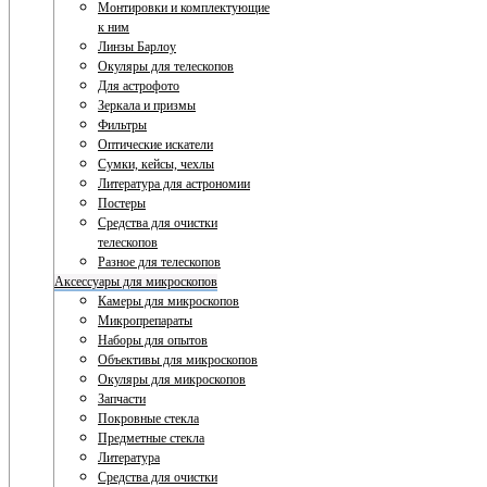
Монтировки и комплектующие
к ним
Линзы Барлоу
Окуляры для телескопов
Для астрофото
Зеркала и призмы
Фильтры
Оптические искатели
Сумки, кейсы, чехлы
Литература для астрономии
Постеры
Средства для очистки
телескопов
Разное для телескопов
Аксессуары для микроскопов
Камеры для микроскопов
Микропрепараты
Наборы для опытов
Объективы для микроскопов
Окуляры для микроскопов
Запчасти
Покровные стекла
Предметные стекла
Литература
Средства для очистки