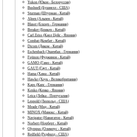
Yukon (Юкон - Белоруссия)
Bushnell (Бушнелл - США)
Sturman (Штурман - Китай)
Alpen (Альпен - Китай)
Blaser (Блазер - Германия)
Breaker (Брикер - Китай)
Carl Zeiss (Карл Цейс - Япония)
Combat (Комбат - Китай)
Dicom (Диком - Китай)
Eschenbach (Эшенбах - Германия)
Fujinon (Фуджинон - Китай)
GAMO (Гамо - Китай)
GAUT (Гаут - Китай)
Hama (Хама - Китай)
Hawke (Хоук - Великобритания)
Kaps (Капс - Германия)
Kenko (Кенко - Япония)
Leica (Лейка - Португалия)
Leupold (Люпольд - США)
Meade (Мид - Китай)
MINOX (Минокс - Китай)
Navigator (Навигатор - Китай)
Norbert (Норберт - Китай)
Olympus (Олимпус - Китай)
Redfield (Редфилд - США)