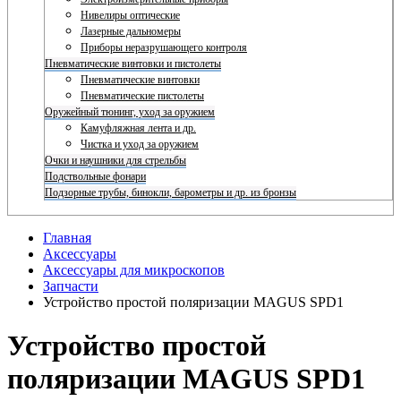
Нивелиры оптические
Лазерные дальномеры
Приборы неразрушающего контроля
Пневматические винтовки и пистолеты
Пневматические винтовки
Пневматические пистолеты
Оружейный тюнинг, уход за оружием
Камуфляжная лента и др.
Чистка и уход за оружием
Очки и наушники для стрельбы
Подствольные фонари
Подзорные трубы, бинокли, барометры и др. из бронзы
Главная
Аксессуары
Аксессуары для микроскопов
Запчасти
Устройство простой поляризации MAGUS SPD1
Устройство простой
поляризации MAGUS SPD1