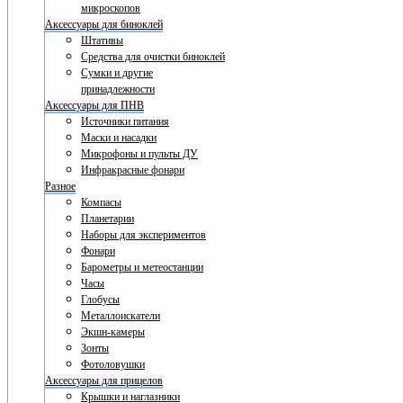
микроскопов
Аксессуары для биноклей
Штативы
Средства для очистки биноклей
Сумки и другие
принадлежности
Аксессуары для ПНВ
Источники питания
Маски и насадки
Микрофоны и пульты ДУ
Инфракрасные фонари
Разное
Компасы
Планетарии
Наборы для экспериментов
Фонари
Барометры и метеостанции
Часы
Глобусы
Металлоискатели
Экшн-камеры
Зонты
Фотоловушки
Аксессуары для прицелов
Крышки и наглазники