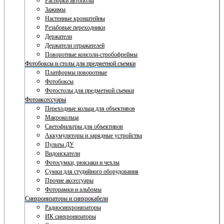
Распорки автополы
Зажимы
Настенные кронштейны
Резьбовые переходники
Держатели
Держатели отражателей
Поворотные консоли-стробофреймы
Фотобоксы и столы для предметной съемки
Платформы поворотные
Фотобоксы
Фотостолы для предметной съемки
Фотоаксессуары
Переходные кольца для объективов
Макрокольца
Светофильтры для объективов
Аккумуляторы и зарядные устройства
Пульты ДУ
Видоискатели
Фотосумки, рюкзаки и чехлы
Сумки для студийного оборудования
Прочие аксессуары
Фоторамки и альбомы
Синхронизаторы и синхрокабели
Радиосинхронизаторы
ИК синхронизаторы