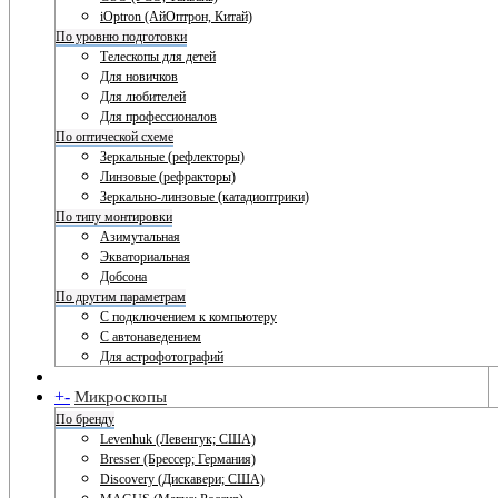
iOptron (АйОптрон, Китай)
По уровню подготовки
Телескопы для детей
Для новичков
Для любителей
Для профессионалов
По оптической схеме
Зеркальные (рефлекторы)
Линзовые (рефракторы)
Зеркально-линзовые (катадиоптрики)
По типу монтировки
Азимутальная
Экваториальная
Добсона
По другим параметрам
С подключением к компьютеру
С автонаведением
Для астрофотографий
+
-
Микроскопы
По бренду
Levenhuk (Левенгук; США)
Bresser (Брессер; Германия)
Discovery (Дискавери; США)