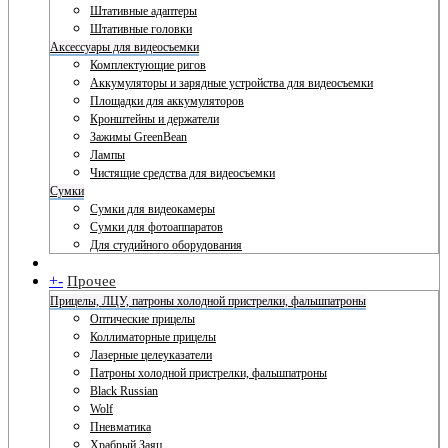
Штативные адаптеры
Штативные головки
Аксессуары для видеосъемки
Комплектующие ригов
Аккумуляторы и зарядные устройства для видеосъемки
Площадки для аккумуляторов
Кронштейны и держатели
Зажимы GreenBean
Лампы
Чистящие средства для видеосъемки
Сумки
Сумки для видеокамеры
Сумки для фотоаппаратов
Для студийного оборудования
+
-
Прочее
Прицелы, ЛЦУ, патроны холодной пристрелки, фальшпатроны
Оптические прицелы
Коллиматорные прицелы
Лазерные целеуказатели
Патроны холодной пристрелки, фальшпатроны
Black Russian
Wolf
Пневматика
Храбрый Заяц