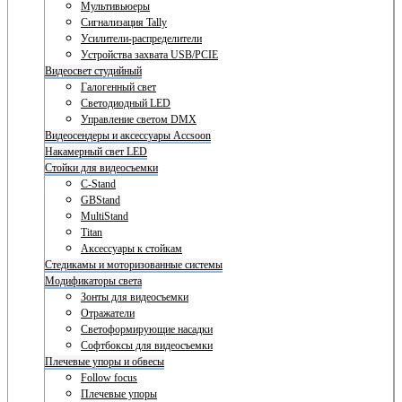
Мультивьюеры
Сигнализация Tally
Усилители-распределители
Устройства захвата USB/PCIE
Видеосвет студийный
Галогенный свет
Светодиодный LED
Управление светом DMX
Видеосендеры и аксессуары Accsoon
Накамерный свет LED
Стойки для видеосъемки
C-Stand
GBStand
MultiStand
Titan
Аксессуары к стойкам
Стедикамы и моторизованные системы
Модификаторы света
Зонты для видеосъемки
Отражатели
Светоформирующие насадки
Софтбоксы для видеосъемки
Плечевые упоры и обвесы
Follow focus
Плечевые упоры