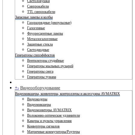
Светоловушки
Синхрокабели
TTL синхрокабели
Запасные лампы и колбы
Газоразрядные (импульсные)
Галогенные
Флуоресцентные лампы
Металлогалогенные
Защитные стекла
Светодиодные
Генераторы спецэффектов
Вентиляторы студийные
Генераторы мыльных пузырей
Генераторы снега
Генераторы тумана
+
-
Видеооборудование
Видеомикшеры, конвертеры, контроллеры и аксессуары AVMATRIX
Видеокодеры
Видеомикшеры
Видеомониторы AVMATRIX
Волоконно-оптические удлинители
Камеры и пульты управления
Конвертеры сигналов
Матричные коммутаторы/Роутеры