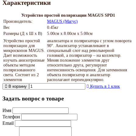
Характеристики
Устройство простой поляризации MAGUS SPD1
Производитель:
MAGUS (Магус)
Вес
0.45кг
Размеры (Д х Ш х В)
5.00см x 8.00см x 5.00см
Устройство простой
анализатора и поляризатора с углом поворота
поляризации для
90°. Анализатор устанавливают в
микроскопов MAGUS.
специальный слот над револьверной
Дает возможность
головкой, а поляризатор – на коллектор.
изучать анизотропные
Меняя положение элементов друг
объекты методом
относительно друга, регулируют
поляризованного
интенсивность освещения. Для затемнения
света. Состоит из 2
объекта поляризатор и анализатор
элементов
располагают перпендикулярно.
В корзину
Купить в 1 клик
Задать вопрос о товаре
Имя
Телефон
Email