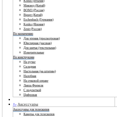
Konus (Италия)
Микмед (Китай)
ВОМЗ (Россия)
Bigger (Китай)
Eschenbach (Германия)
Kenko (Япония)
Zenit (Россия)
По назначению
Для чтения (просмотровая)
Ювелирная (часовая)
Для шитья (текстильная)
Измерительные
По конструкции
На ручке
Складная
Настольная (на штативе)
Налобная
На очковой оправе
Линза Френеля
С подсветкой
Цифровая
+
-
Аксессуары
Аксессуары для телескопов
Камеры для телескопов