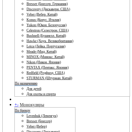
Bresser (Брессер. Германия)
Discovery (Дискавери. США)
Veber (Вебер. Китай)
Konus (Конус. Италия)
Yukon (Юкон. Белоруссия)
Celestron (Селестрон. США)
Bushnell (Бушнелл. Китай)
Hawke (Хоук. Великобритания)
Leica (Лейка. Португалия)
Meade (Мид. Китай)
MINOX (Минокс. Китай)
Nikon (Никон. Япония)
PENTAX (Пентакс. Япония)
Redfield (Редфилд. США)
STURMAN (Штурман. Китай)
По назначению
Для детей
Для охоты и спорта
+
-
Монокуляры
По бренду
Levenhuk (Левенгук)
Bresser (Брессер)
Veber (Вебер)
Discovery (Дискавери)