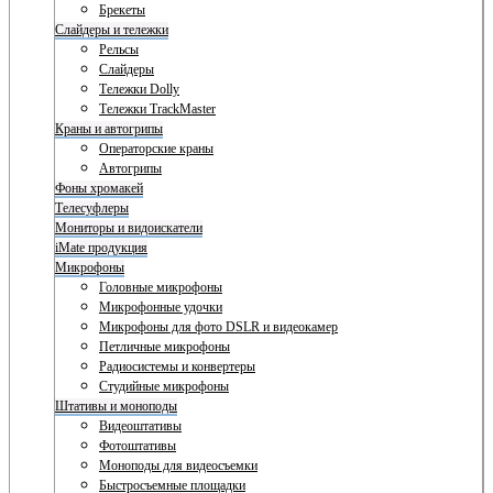
Брекеты
Слайдеры и тележки
Рельсы
Слайдеры
Тележки Dolly
Тележки TrackMaster
Краны и автогрипы
Операторские краны
Автогрипы
Фоны хромакей
Телесуфлеры
Мониторы и видоискатели
iMate продукция
Микрофоны
Головные микрофоны
Микрофонные удочки
Микрофоны для фото DSLR и видеокамер
Петличные микрофоны
Радиосистемы и конвертеры
Студийные микрофоны
Штативы и моноподы
Видеоштативы
Фотоштативы
Моноподы для видеосъемки
Быстросъемные площадки