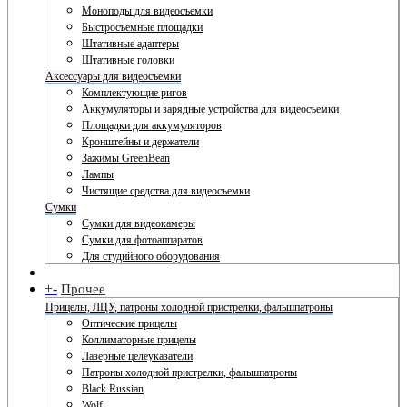
Моноподы для видеосъемки
Быстросъемные площадки
Штативные адаптеры
Штативные головки
Аксессуары для видеосъемки
Комплектующие ригов
Аккумуляторы и зарядные устройства для видеосъемки
Площадки для аккумуляторов
Кронштейны и держатели
Зажимы GreenBean
Лампы
Чистящие средства для видеосъемки
Сумки
Сумки для видеокамеры
Сумки для фотоаппаратов
Для студийного оборудования
+
-
Прочее
Прицелы, ЛЦУ, патроны холодной пристрелки, фальшпатроны
Оптические прицелы
Коллиматорные прицелы
Лазерные целеуказатели
Патроны холодной пристрелки, фальшпатроны
Black Russian
Wolf