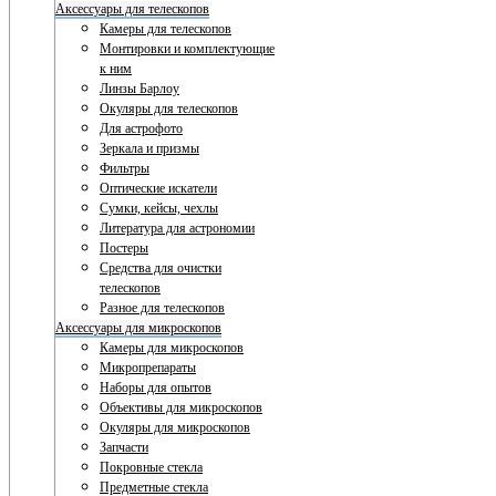
Аксессуары для телескопов
Камеры для телескопов
Монтировки и комплектующие
к ним
Линзы Барлоу
Окуляры для телескопов
Для астрофото
Зеркала и призмы
Фильтры
Оптические искатели
Сумки, кейсы, чехлы
Литература для астрономии
Постеры
Средства для очистки
телескопов
Разное для телескопов
Аксессуары для микроскопов
Камеры для микроскопов
Микропрепараты
Наборы для опытов
Объективы для микроскопов
Окуляры для микроскопов
Запчасти
Покровные стекла
Предметные стекла