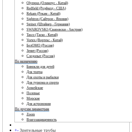
Olympus (Олимпус - Китай)
Redfield (Редфилд - США)
Rekam (Рекам - Китай)
Sightron (Сайтрон - Япония)
Steiner (Штайнер - Германия)
SWAROVSKI (Сваровски - Австрия)
Tasco (Таско - Китай)
Vortex (Вортекс - Китай)
БелОМО (Россия)
Зенит (Россия)
Следопыт (Россия)
По назначению
Бинокли для детей
Для театра
Для охоты и рыбалки
Для туризма и спорта
Армейские
Полевые
Морские
Для астрономии
По другим параметрам
Zoom
Влагозащищенность
+
-
Зрительные трубы