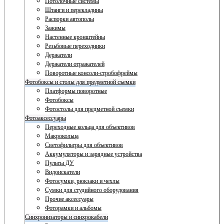
Потолочные системы
Штанги и перекладины
Распорки автополы
Зажимы
Настенные кронштейны
Резьбовые переходники
Держатели
Держатели отражателей
Поворотные консоли-стробофреймы
Фотобоксы и столы для предметной съемки
Платформы поворотные
Фотобоксы
Фотостолы для предметной съемки
Фотоаксессуары
Переходные кольца для объективов
Макрокольца
Светофильтры для объективов
Аккумуляторы и зарядные устройства
Пульты ДУ
Видоискатели
Фотосумки, рюкзаки и чехлы
Сумки для студийного оборудования
Прочие аксессуары
Фоторамки и альбомы
Синхронизаторы и синхрокабели