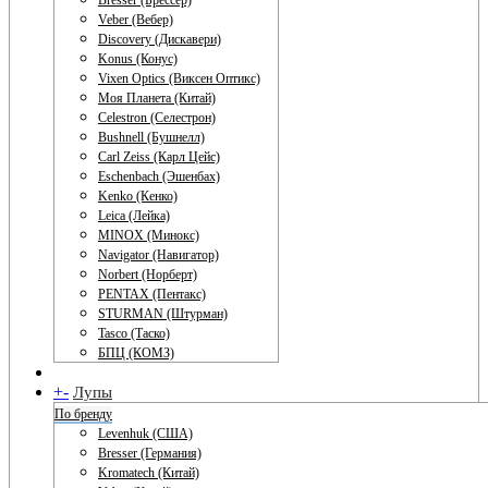
Bresser (Брессер)
Veber (Вебер)
Discovery (Дискавери)
Konus (Конус)
Vixen Optics (Виксен Оптикс)
Моя Планета (Китай)
Celestron (Селестрон)
Bushnell (Бушнелл)
Carl Zeiss (Карл Цейс)
Eschenbach (Эшенбах)
Kenko (Кенко)
Leica (Лейка)
MINOX (Минокс)
Navigator (Навигатор)
Norbert (Норберт)
PENTAX (Пентакс)
STURMAN (Штурман)
Tasco (Таско)
БПЦ (КОМЗ)
+
-
Лупы
По бренду
Levenhuk (США)
Bresser (Германия)
Kromatech (Китай)