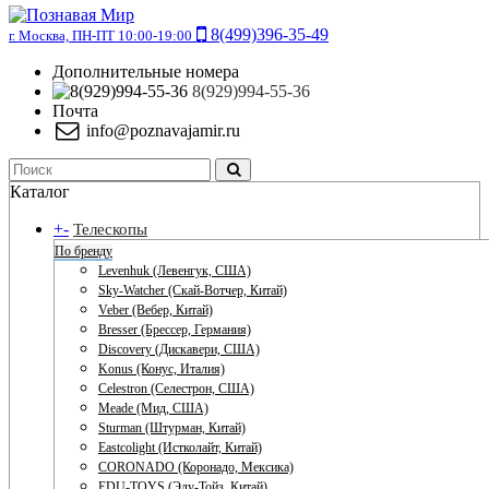
8(499)396-35-49
г. Москва, ПН-ПТ 10:00-19:00
Дополнительные номера
8(929)994-55-36
Почта
info@poznavajamir.ru
Каталог
+
-
Телескопы
По бренду
Levenhuk (Левенгук, США)
Sky-Watcher (Скай-Вотчер, Китай)
Veber (Вебер, Китай)
Bresser (Брессер, Германия)
Discovery (Дискавери, США)
Konus (Конус, Италия)
Celestron (Селестрон, США)
Meade (Мид, США)
Sturman (Штурман, Китай)
Eastcolight (Истколайт, Китай)
CORONADO (Коронадо, Мексика)
EDU-TOYS (Эду-Тойз, Китай)