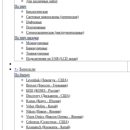
Для различных работ
По типу
Биологические
Световые микроскопы (оптические)
Цифровые
Портативные
Стереоскопические (инструментальные)
По типу насадки
Монокулярные
Бинокулярные
Тринокулярные
Подключение по USB (LCD экран)
+
-
Бинокли
По бренду
Levenhuk (Левенгук - США)
Bresser (Брессер - Германия)
БПЦ (КОМЗ - Россия)
Discovery (Дискавери - США)
Konus (Конус - Италия)
Veber (Вебер - Китай)
Nikon (Никон - Япония)
Vixen Optics (Виксен Оптикс - Япония)
Celestron (Селестрон - США)
Kromatech (Кроматек - Китай)