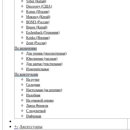
Veber (Китай)
Discovery (США)
Konus (Италия)
Микмед (Китай)
ВОМЗ (Россия)
Bigger (Китай)
Eschenbach (Германия)
Kenko (Япония)
Zenit (Россия)
По назначению
Для чтения (просмотровая)
Ювелирная (часовая)
Для шитья (текстильная)
Измерительные
По конструкции
На ручке
Складная
Настольная (на штативе)
Налобная
На очковой оправе
Линза Френеля
С подсветкой
Цифровая
+
-
Аксессуары