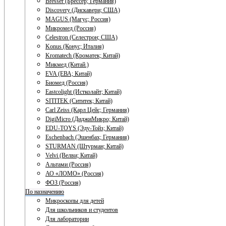
Bresser (Брессер; Германия)
Discovery (Дискавери; США)
MAGUS (Магус; Россия)
Микромед (Россия)
Celestron (Селестрон; США)
Konus (Конус; Италия)
Kromatech (Кроматек; Китай)
Микмед (Китай.)
EVA (ЕВА; Китай)
Биомед (Россия)
Eastcolight (Истколайт; Китай)
SITITEK (Сититек; Китай)
Carl Zeiss (Карл Цейс; Германия)
DigiMicro (ДиджиМикро; Китай)
EDU-TOYS (Эду-Тойз; Китай)
Eschenbach (Эшенбах; Германия)
STURMAN (Штурман; Китай)
Velvi (Велви; Китай)
Альтами (Россия)
АО «ЛОМО» (Россия)
ФОЗ (Россия)
По назначению
Микроскопы для детей
Для школьников и студентов
Для лаборатории