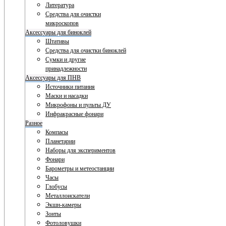
Литература
Средства для очистки
микроскопов
Аксессуары для биноклей
Штативы
Средства для очистки биноклей
Сумки и другие
принадлежности
Аксессуары для ПНВ
Источники питания
Маски и насадки
Микрофоны и пульты ДУ
Инфракрасные фонари
Разное
Компасы
Планетарии
Наборы для экспериментов
Фонари
Барометры и метеостанции
Часы
Глобусы
Металлоискатели
Экшн-камеры
Зонты
Фотоловушки