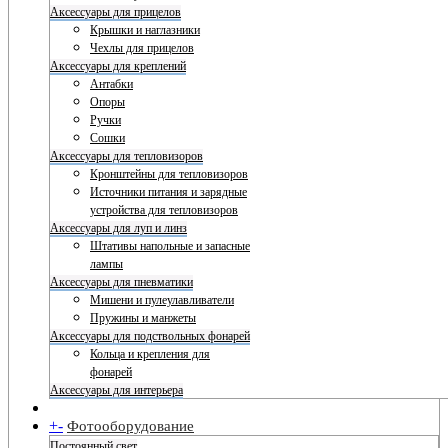
Аксессуары для прицелов
Крышки и наглазники
Чехлы для прицелов
Аксессуары для креплений
Антабки
Опоры
Ручки
Сошки
Аксессуары для тепловизоров
Кронштейны для тепловизоров
Источники питания и зарядные
устройства для тепловизоров
Аксессуары для луп и линз
Штативы напольные и запасные
лампы
Аксессуары для пневматики
Мишени и пулеулавливатели
Пружины и манжеты
Аксессуары для подствольных фонарей
Кольца и крепления для
фонарей
Аксессуары для интерьера
+
-
Фотооборудование
Постоянный свет