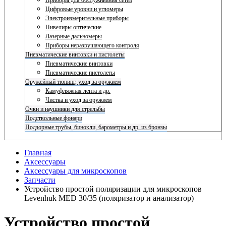
Приборы для обслуживания сетей
Цифровые уровни и угломеры
Электроизмерительные приборы
Нивелиры оптические
Лазерные дальномеры
Приборы неразрушающего контроля
Пневматические винтовки и пистолеты
Пневматические винтовки
Пневматические пистолеты
Оружейный тюнинг, уход за оружием
Камуфляжная лента и др.
Чистка и уход за оружием
Очки и наушники для стрельбы
Подствольные фонари
Подзорные трубы, бинокли, барометры и др. из бронзы
Главная
Аксессуары
Аксессуары для микроскопов
Запчасти
Устройство простой поляризации для микроскопов
Levenhuk MED 30/35 (поляризатор и анализатор)
Устройство простой