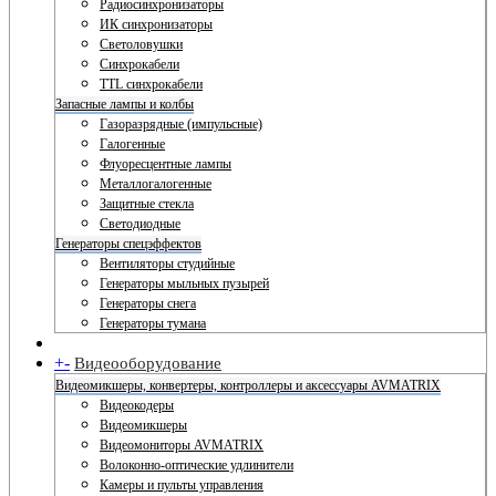
Радиосинхронизаторы
ИК синхронизаторы
Светоловушки
Синхрокабели
TTL синхрокабели
Запасные лампы и колбы
Газоразрядные (импульсные)
Галогенные
Флуоресцентные лампы
Металлогалогенные
Защитные стекла
Светодиодные
Генераторы спецэффектов
Вентиляторы студийные
Генераторы мыльных пузырей
Генераторы снега
Генераторы тумана
+
-
Видеооборудование
Видеомикшеры, конвертеры, контроллеры и аксессуары AVMATRIX
Видеокодеры
Видеомикшеры
Видеомониторы AVMATRIX
Волоконно-оптические удлинители
Камеры и пульты управления