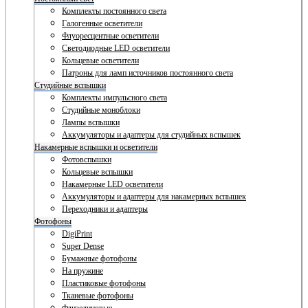
Комплекты постоянного света
Галогенные осветители
Флуоресцентные осветители
Светодиодные LED осветители
Кольцевые осветители
Патроны для ламп источников постоянного света
Студийные вспышки
Комплекты импульсного света
Студийные моноблоки
Лампы вспышки
Аккумуляторы и адаптеры для студийных вспышек
Накамерные вспышки и осветители
Фотовспышки
Кольцевые вспышки
Накамерные LED осветители
Аккумуляторы и адаптеры для накамерных вспышек
Переходники и адаптеры
Фотофоны
DigiPrint
Super Dense
Бумажные фотофоны
На пружине
Пластиковые фотофоны
Тканевые фотофоны