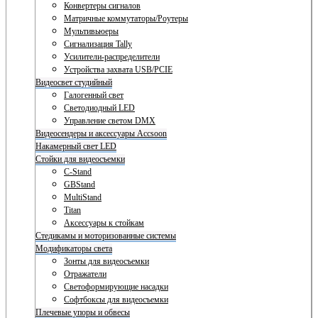
Конвертеры сигналов
Матричные коммутаторы/Роутеры
Мультивьюеры
Сигнализация Tally
Усилители-распределители
Устройства захвата USB/PCIE
Видеосвет студийный
Галогенный свет
Светодиодный LED
Управление светом DMX
Видеосендеры и аксессуары Accsoon
Накамерный свет LED
Стойки для видеосъемки
C-Stand
GBStand
MultiStand
Titan
Аксессуары к стойкам
Стедикамы и моторизованные системы
Модификаторы света
Зонты для видеосъемки
Отражатели
Светоформирующие насадки
Софтбоксы для видеосъемки
Плечевые упоры и обвесы