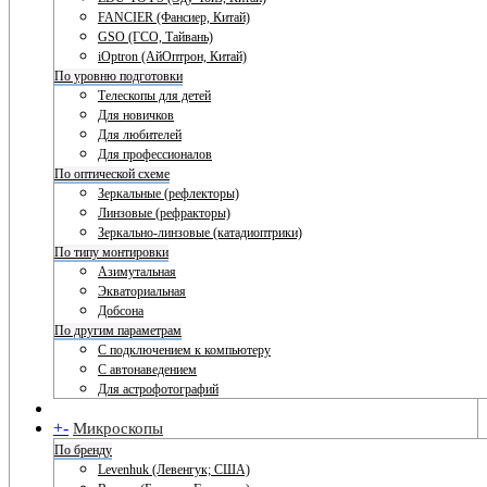
FANCIER (Фансиер, Китай)
GSO (ГСО, Тайвань)
iOptron (АйОптрон, Китай)
По уровню подготовки
Телескопы для детей
Для новичков
Для любителей
Для профессионалов
По оптической схеме
Зеркальные (рефлекторы)
Линзовые (рефракторы)
Зеркально-линзовые (катадиоптрики)
По типу монтировки
Азимутальная
Экваториальная
Добсона
По другим параметрам
С подключением к компьютеру
С автонаведением
Для астрофотографий
+
-
Микроскопы
По бренду
Levenhuk (Левенгук; США)