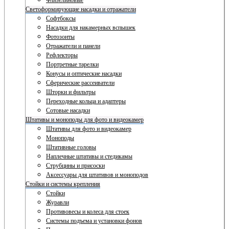
Флизелиновые
Светоформирующие насадки и отражатели
Софтбоксы
Насадки для накамерных вспышек
Фотозонты
Отражатели и панели
Рефлекторы
Портретные тарелки
Конусы и оптические насадки
Сферические рассеиватели
Шторки и фильтры
Переходные кольца и адаптеры
Сотовые насадки
Штативы и моноподы для фото и видеокамер
Штативы для фото и видеокамер
Моноподы
Штативные головы
Наплечные штативы и стедикамы
Струбцины и присоски
Аксессуары для штативов и моноподов
Стойки и системы крепления
Стойки
Журавли
Противовесы и колеса для стоек
Системы подъема и установки фонов