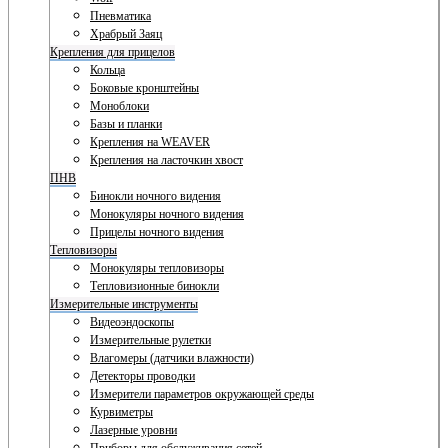
Пневматика
Храбрый Заяц
Крепления для прицелов
Кольца
Боковые кронштейны
Моноблоки
Базы и планки
Крепления на WEAVER
Крепления на ласточкин хвост
ПНВ
Бинокли ночного видения
Монокуляры ночного видения
Прицелы ночного видения
Тепловизоры
Монокуляры тепловизоры
Тепловизионные бинокли
Измерительные инструменты
Видеоэндоскопы
Измерительные рулетки
Влагомеры (датчики влажности)
Детекторы проводки
Измерители параметров окружающей среды
Курвиметры
Лазерные уровни