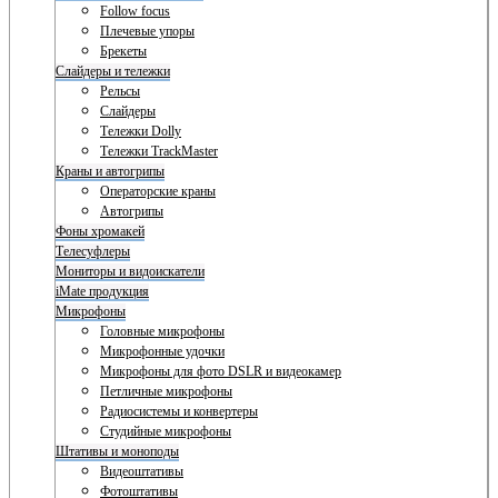
Follow focus
Плечевые упоры
Брекеты
Слайдеры и тележки
Рельсы
Слайдеры
Тележки Dolly
Тележки TrackMaster
Краны и автогрипы
Операторские краны
Автогрипы
Фоны хромакей
Телесуфлеры
Мониторы и видоискатели
iMate продукция
Микрофоны
Головные микрофоны
Микрофонные удочки
Микрофоны для фото DSLR и видеокамер
Петличные микрофоны
Радиосистемы и конвертеры
Студийные микрофоны
Штативы и моноподы
Видеоштативы
Фотоштативы