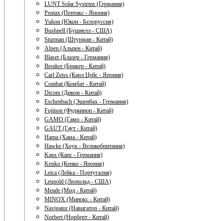
LUNT Solar Systems (Германия)
Pentax (Пентакс - Япония)
Yukon (Юкон - Белоруссия)
Bushnell (Бушнелл - США)
Sturman (Штурман - Китай)
Alpen (Альпен - Китай)
Blaser (Блазер - Германия)
Breaker (Брикер - Китай)
Carl Zeiss (Карл Цейс - Япония)
Combat (Комбат - Китай)
Dicom (Диком - Китай)
Eschenbach (Эшенбах - Германия)
Fujinon (Фуджинон - Китай)
GAMO (Гамо - Китай)
GAUT (Гаут - Китай)
Hama (Хама - Китай)
Hawke (Хоук - Великобритания)
Kaps (Капс - Германия)
Kenko (Кенко - Япония)
Leica (Лейка - Португалия)
Leupold (Люпольд - США)
Meade (Мид - Китай)
MINOX (Минокс - Китай)
Navigator (Навигатор - Китай)
Norbert (Норберт - Китай)