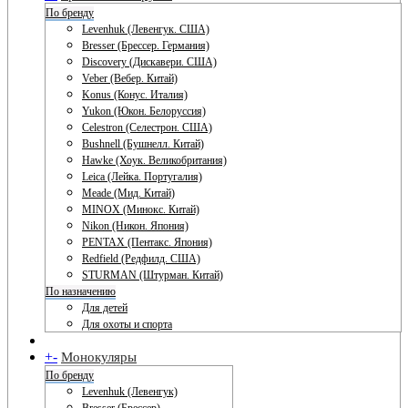
По бренду
Levenhuk (Левенгук. США)
Bresser (Брессер. Германия)
Discovery (Дискавери. США)
Veber (Вебер. Китай)
Konus (Конус. Италия)
Yukon (Юкон. Белоруссия)
Celestron (Селестрон. США)
Bushnell (Бушнелл. Китай)
Hawke (Хоук. Великобритания)
Leica (Лейка. Португалия)
Meade (Мид. Китай)
MINOX (Минокс. Китай)
Nikon (Никон. Япония)
PENTAX (Пентакс. Япония)
Redfield (Редфилд. США)
STURMAN (Штурман. Китай)
По назначению
Для детей
Для охоты и спорта
+
-
Монокуляры
По бренду
Levenhuk (Левенгук)