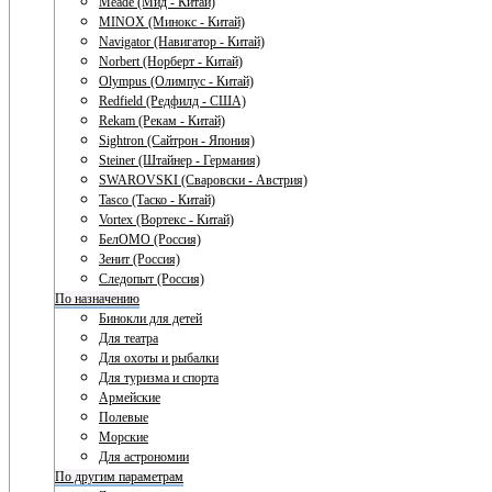
Meade (Мид - Китай)
MINOX (Минокс - Китай)
Navigator (Навигатор - Китай)
Norbert (Норберт - Китай)
Olympus (Олимпус - Китай)
Redfield (Редфилд - США)
Rekam (Рекам - Китай)
Sightron (Сайтрон - Япония)
Steiner (Штайнер - Германия)
SWAROVSKI (Сваровски - Австрия)
Tasco (Таско - Китай)
Vortex (Вортекс - Китай)
БелОМО (Россия)
Зенит (Россия)
Следопыт (Россия)
По назначению
Бинокли для детей
Для театра
Для охоты и рыбалки
Для туризма и спорта
Армейские
Полевые
Морские
Для астрономии
По другим параметрам