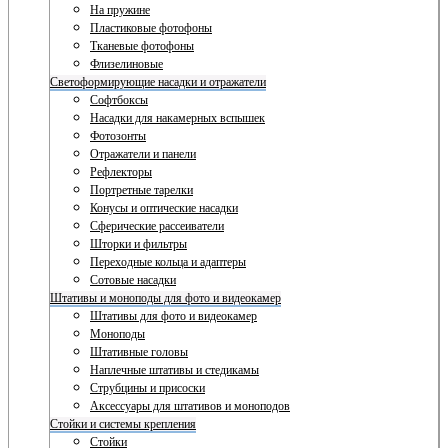
На пружине
Пластиковые фотофоны
Тканевые фотофоны
Флизелиновые
Светоформирующие насадки и отражатели
Софтбоксы
Насадки для накамерных вспышек
Фотозонты
Отражатели и панели
Рефлекторы
Портретные тарелки
Конусы и оптические насадки
Сферические рассеиватели
Шторки и фильтры
Переходные кольца и адаптеры
Сотовые насадки
Штативы и моноподы для фото и видеокамер
Штативы для фото и видеокамер
Моноподы
Штативные головы
Наплечные штативы и стедикамы
Струбцины и присоски
Аксессуары для штативов и моноподов
Стойки и системы крепления
Стойки