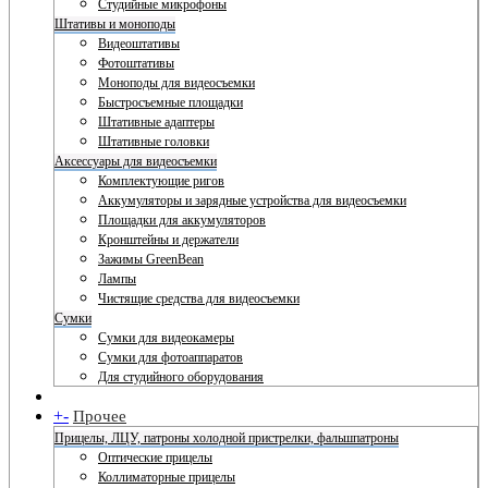
Студийные микрофоны
Штативы и моноподы
Видеоштативы
Фотоштативы
Моноподы для видеосъемки
Быстросъемные площадки
Штативные адаптеры
Штативные головки
Аксессуары для видеосъемки
Комплектующие ригов
Аккумуляторы и зарядные устройства для видеосъемки
Площадки для аккумуляторов
Кронштейны и держатели
Зажимы GreenBean
Лампы
Чистящие средства для видеосъемки
Сумки
Сумки для видеокамеры
Сумки для фотоаппаратов
Для студийного оборудования
+
-
Прочее
Прицелы, ЛЦУ, патроны холодной пристрелки, фальшпатроны
Оптические прицелы
Коллиматорные прицелы