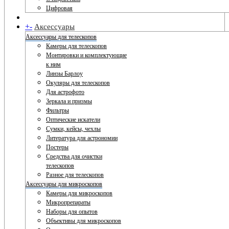
Цифровая
+
-
Аксессуары
Аксессуары для телескопов
Камеры для телескопов
Монтировки и комплектующие
к ним
Линзы Барлоу
Окуляры для телескопов
Для астрофото
Зеркала и призмы
Фильтры
Оптические искатели
Сумки, кейсы, чехлы
Литература для астрономии
Постеры
Средства для очистки
телескопов
Разное для телескопов
Аксессуары для микроскопов
Камеры для микроскопов
Микропрепараты
Наборы для опытов
Объективы для микроскопов