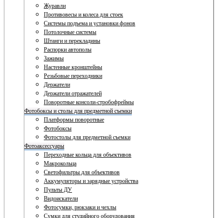
Журавли
Противовесы и колеса для стоек
Системы подъема и установки фонов
Потолочные системы
Штанги и перекладины
Распорки автополы
Зажимы
Настенные кронштейны
Резьбовые переходники
Держатели
Держатели отражателей
Поворотные консоли-стробофреймы
Фотобоксы и столы для предметной съемки
Платформы поворотные
Фотобоксы
Фотостолы для предметной съемки
Фотоаксессуары
Переходные кольца для объективов
Макрокольца
Светофильтры для объективов
Аккумуляторы и зарядные устройства
Пульты ДУ
Видоискатели
Фотосумки, рюкзаки и чехлы
Сумки для студийного оборудования