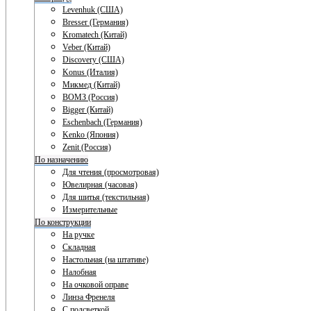
Levenhuk (США)
Bresser (Германия)
Kromatech (Китай)
Veber (Китай)
Discovery (США)
Konus (Италия)
Микмед (Китай)
ВОМЗ (Россия)
Bigger (Китай)
Eschenbach (Германия)
Kenko (Япония)
Zenit (Россия)
По назначению
Для чтения (просмотровая)
Ювелирная (часовая)
Для шитья (текстильная)
Измерительные
По конструкции
На ручке
Складная
Настольная (на штативе)
Налобная
На очковой оправе
Линза Френеля
С подсветкой