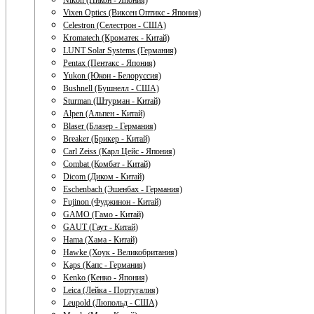
Nikon (Никон - Япония)
Vixen Optics (Виксен Оптикс - Япония)
Celestron (Селестрон - США)
Kromatech (Кроматек - Китай)
LUNT Solar Systems (Германия)
Pentax (Пентакс - Япония)
Yukon (Юкон - Белоруссия)
Bushnell (Бушнелл - США)
Sturman (Штурман - Китай)
Alpen (Альпен - Китай)
Blaser (Блазер - Германия)
Breaker (Брикер - Китай)
Carl Zeiss (Карл Цейс - Япония)
Combat (Комбат - Китай)
Dicom (Диком - Китай)
Eschenbach (Эшенбах - Германия)
Fujinon (Фуджинон - Китай)
GAMO (Гамо - Китай)
GAUT (Гаут - Китай)
Hama (Хама - Китай)
Hawke (Хоук - Великобритания)
Kaps (Капс - Германия)
Kenko (Кенко - Япония)
Leica (Лейка - Португалия)
Leupold (Люпольд - США)