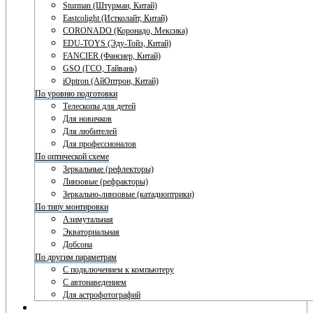
Sturman (Штурман, Китай)
Eastcolight (Истколайт, Китай)
CORONADO (Коронадо, Мексика)
EDU-TOYS (Эду-Тойз, Китай)
FANCIER (Фансиер, Китай)
GSO (ГСО, Тайвань)
iOptron (АйОптрон, Китай)
По уровню подготовки
Телескопы для детей
Для новичков
Для любителей
Для профессионалов
По оптической схеме
Зеркальные (рефлекторы)
Линзовые (рефракторы)
Зеркально-линзовые (катадиоптрики)
По типу монтировки
Азимутальная
Экваториальная
Добсона
По другим параметрам
С подключением к компьютеру
С автонаведением
Для астрофотографий