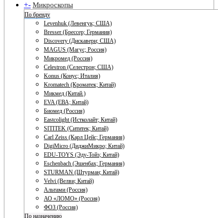
+
-
Микроскопы
По бренду
Levenhuk (Левенгук; США)
Bresser (Брессер; Германия)
Discovery (Дискавери; США)
MAGUS (Магус; Россия)
Микромед (Россия)
Celestron (Селестрон; США)
Konus (Конус; Италия)
Kromatech (Кроматек; Китай)
Микмед (Китай.)
EVA (ЕВА; Китай)
Биомед (Россия)
Eastcolight (Истколайт; Китай)
SITITEK (Сититек; Китай)
Carl Zeiss (Карл Цейс; Германия)
DigiMicro (ДиджиМикро; Китай)
EDU-TOYS (Эду-Тойз; Китай)
Eschenbach (Эшенбах; Германия)
STURMAN (Штурман; Китай)
Velvi (Велви; Китай)
Альтами (Россия)
АО «ЛОМО» (Россия)
ФОЗ (Россия)
По назначению