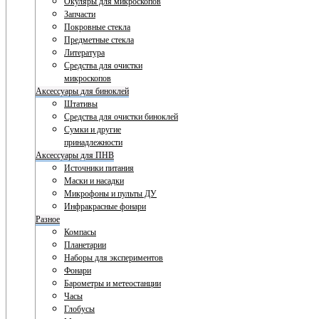
Окуляры для микроскопов
Запчасти
Покровные стекла
Предметные стекла
Литература
Средства для очистки
микроскопов
Аксессуары для биноклей
Штативы
Средства для очистки биноклей
Сумки и другие
принадлежности
Аксессуары для ПНВ
Источники питания
Маски и насадки
Микрофоны и пульты ДУ
Инфракрасные фонари
Разное
Компасы
Планетарии
Наборы для экспериментов
Фонари
Барометры и метеостанции
Часы
Глобусы