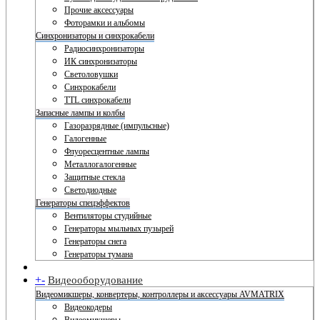
Прочие аксессуары
Фоторамки и альбомы
Синхронизаторы и синхрокабели
Радиосинхронизаторы
ИК синхронизаторы
Светоловушки
Синхрокабели
TTL синхрокабели
Запасные лампы и колбы
Газоразрядные (импульсные)
Галогенные
Флуоресцентные лампы
Металлогалогенные
Защитные стекла
Светодиодные
Генераторы спецэффектов
Вентиляторы студийные
Генераторы мыльных пузырей
Генераторы снега
Генераторы тумана
+
-
Видеооборудование
Видеомикшеры, конвертеры, контроллеры и аксессуары AVMATRIX
Видеокодеры