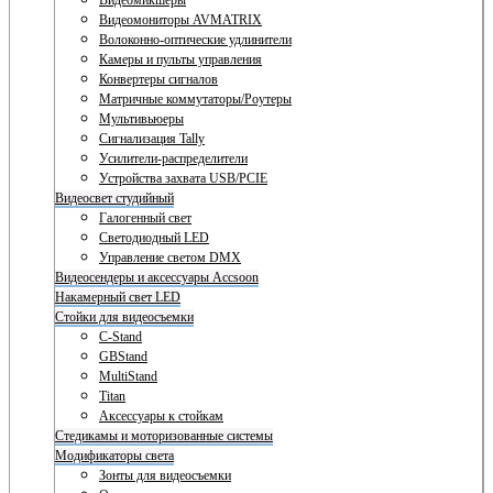
Видеомикшеры
Видеомониторы AVMATRIX
Волоконно-оптические удлинители
Камеры и пульты управления
Конвертеры сигналов
Матричные коммутаторы/Роутеры
Мультивьюеры
Сигнализация Tally
Усилители-распределители
Устройства захвата USB/PCIE
Видеосвет студийный
Галогенный свет
Светодиодный LED
Управление светом DMX
Видеосендеры и аксессуары Accsoon
Накамерный свет LED
Стойки для видеосъемки
C-Stand
GBStand
MultiStand
Titan
Аксессуары к стойкам
Стедикамы и моторизованные системы
Модификаторы света
Зонты для видеосъемки