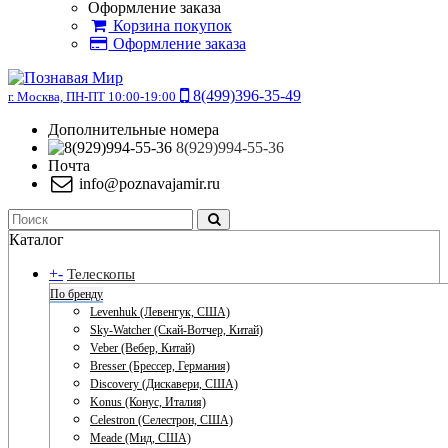
Оформление заказа
Корзина покупок
Оформление заказа
8(499)396-35-49
г. Москва, ПН-ПТ 10:00-19:00
Дополнительные номера
8(929)994-55-36
Почта
info@poznavajamir.ru
Каталог
+
-
Телескопы
По бренду
Levenhuk (Левенгук, США)
Sky-Watcher (Скай-Вотчер, Китай)
Veber (Вебер, Китай)
Bresser (Брессер, Германия)
Discovery (Дискавери, США)
Konus (Конус, Италия)
Celestron (Селестрон, США)
Meade (Мид, США)