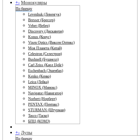
+
-
Монокуляры
По бренду
Levenhuk (Левенгук)
Bresser (Брессер)
Veber (Вебер)
Discovery (Дискавери)
Konus (Конус)
Vixen Optics (Виксен Оптикс)
Моя Планета (Китай)
Celestron (Селестрон)
Bushnell (Бушнелл)
Carl Zeiss (Карл Цейс)
Eschenbach (Эшенбах)
Kenko (Кенко)
Leica (Лейка)
MINOX (Минокс)
Navigator (Навигатор)
Norbert (Норберт)
PENTAX (Пентакс)
STURMAN (Штурман)
Tasco (Таско)
БПЦ (КОМЗ)
+
-
Лупы
По бренду