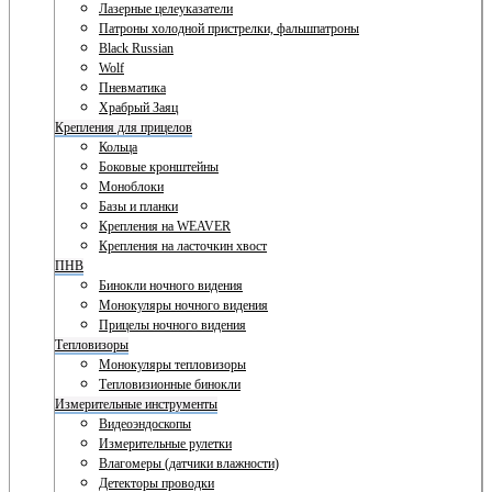
Лазерные целеуказатели
Патроны холодной пристрелки, фальшпатроны
Black Russian
Wolf
Пневматика
Храбрый Заяц
Крепления для прицелов
Кольца
Боковые кронштейны
Моноблоки
Базы и планки
Крепления на WEAVER
Крепления на ласточкин хвост
ПНВ
Бинокли ночного видения
Монокуляры ночного видения
Прицелы ночного видения
Тепловизоры
Монокуляры тепловизоры
Тепловизионные бинокли
Измерительные инструменты
Видеоэндоскопы
Измерительные рулетки
Влагомеры (датчики влажности)
Детекторы проводки