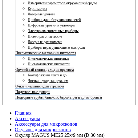
Измерители параметров окружающей среды
Курвиметры
Лазерные уровни
Приборы для обслуживания сетей
Цифровые уровни и угломеры
Электроизмерительные приборы
Нивелиры оптические
Лазерные дальномеры
Приборы неразрушающего контроля
Пневматические винтовки и пистолеты
Пневматические винтовки
Пневматические пистолеты
Оружейный тюнинг, уход за оружием
Камуфляжная лента и др.
Чистка и уход за оружием
Очки и наушники для стрельбы
Подствольные фонари
Подзорные трубы, бинокли, барометры и др. из бронзы
Главная
Аксессуары
Аксессуары для микроскопов
Окуляры для микроскопов
Окуляр MAGUS ME25 25х/9 мм (D 30 мм)