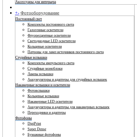
Аксессуары для интерьера
+
-
Фотооборудование
Постоянный свет
Комплекты постоянного света
Галогенные осветители
Флуоресцентные осветители
Светодиодные LED осветители
Кольцевые осветители
Патроны для ламп источников постоянного света
Студийные вспышки
Комплекты импульсного света
Студийные моноблоки
Лампы вспышки
Аккумуляторы и адаптеры для студийных вспышек
Накамерные вспышки и осветители
Фотовспышки
Кольцевые вспышки
Накамерные LED осветители
Аккумуляторы и адаптеры для накамерных вспышек
Переходники и адаптеры
Фотофоны
DigiPrint
Super Dense
Бумажные фотофоны