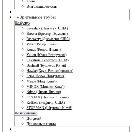
Zoom
Влагозащищенность
+
-
Зрительные трубы
По бренду
Levenhuk (Левенгук. США)
Bresser (Брессер. Германия)
Discovery (Дискавери. США)
Veber (Вебер. Китай)
Konus (Конус. Италия)
Yukon (Юкон. Белоруссия)
Celestron (Селестрон. США)
Bushnell (Бушнелл. Китай)
Hawke (Хоук. Великобритания)
Leica (Лейка. Португалия)
Meade (Мид. Китай)
MINOX (Минокс. Китай)
Nikon (Никон. Япония)
PENTAX (Пентакс. Япония)
Redfield (Редфилд. США)
STURMAN (Штурман. Китай)
По назначению
Для детей
Для охоты и спорта