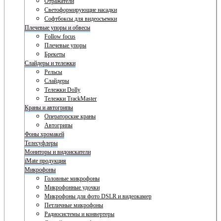
Отражатели
Светоформирующие насадки
Софтбоксы для видеосъемки
Плечевые упоры и обвесы
Follow focus
Плечевые упоры
Брекеты
Слайдеры и тележки
Рельсы
Слайдеры
Тележки Dolly
Тележки TrackMaster
Краны и автогрипы
Операторские краны
Автогрипы
Фоны хромакей
Телесуфлеры
Мониторы и видоискатели
iMate продукция
Микрофоны
Головные микрофоны
Микрофонные удочки
Микрофоны для фото DSLR и видеокамер
Петличные микрофоны
Радиосистемы и конвертеры