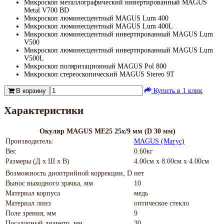
Микроскоп металлографический инвертированный MAGUS
Metal V700 BD
Микроскоп люминесцентный MAGUS Lum 400
Микроскоп люминесцентный MAGUS Lum 400L
Микроскоп люминесцентный инвертированный MAGUS Lum
V500
Микроскоп люминесцентный инвертированный MAGUS Lum
V500L
Микроскоп поляризационный MAGUS Pol 800
Микроскоп стереоскопический MAGUS Stereo 9T
В корзину
Купить в 1 клик
Характеристики
Окуляр MAGUS ME25 25х/9 мм (D 30 мм)
Производитель:
MAGUS (Магус)
Вес
0.60кг
Размеры (Д х Ш х В)
4.00см x 8.00см x 4.00см
Возможность диоптрийной коррекции, D
нет
Вынос выходного зрачка, мм
10
Материал корпуса
медь
Материал линз
оптическое стекло
Поле зрения, мм
9
Посадочный диаметр, мм
30