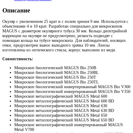
Описание
Окуляр с увеличением 25 крат и с полем зрения 9 мм. Используется с
объективами 4 и 10 крат. Разработан специально для микроскопов
MAGUS с диаметром окулярного тубуса 30 мм. Кольцо диоптрийной
коррекции на окуляре не предусмотрено, резкость подводят с
помощью кольца на тубусе микроскопа. Для наблюдателей, носящих
очки, предусмотрен вынос выходного зрачка 10 мм. Линзы
изготовлены из оптического стекла, корпус выполнен из меди.
Совместимость:
Микроскоп биологический MAGUS Bio 250B
Микроскоп биологический MAGUS Bio 250BL
Микроскоп биологический MAGUS Bio 250T
Микроскоп биологический MAGUS Bio 250TL
Микроскоп биологический инвертированный MAGUS Bio V300
Микроскоп биологический инвертированный MAGUS Bio V350
Микроскоп металлографический MAGUS Metal 600
Микроскоп металлографический MAGUS Metal 600 BD
Микроскоп металлографический MAGUS Metal 630
Микроскоп металлографический MAGUS Metal 630 BD
Микроскоп металлографический MAGUS Metal 650
Микроскоп металлографический MAGUS Metal 650 BD
Микроскоп металлографический инвертированный MAGUS
Metal V700