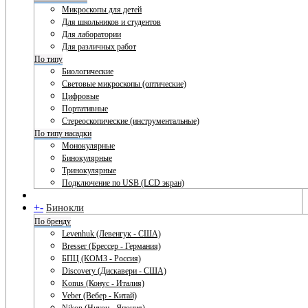
Микроскопы для детей
Для школьников и студентов
Для лаборатории
Для различных работ
По типу
Биологические
Световые микроскопы (оптические)
Цифровые
Портативные
Стереоскопические (инструментальные)
По типу насадки
Монокулярные
Бинокулярные
Тринокулярные
Подключение по USB (LCD экран)
+
-
Бинокли
По бренду
Levenhuk (Левенгук - США)
Bresser (Брессер - Германия)
БПЦ (КОМЗ - Россия)
Discovery (Дискавери - США)
Konus (Конус - Италия)
Veber (Вебер - Китай)