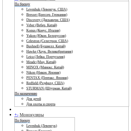
По бренду
Levenhuk (Левенгук. США)
Bresser (Брессер. Германия)
Discovery (Дискавери. США)
Veber (Вебер. Китай)
Konus (Конус. Италия)
Yukon (Юкон. Белоруссия)
Celestron (Селестрон. США)
Bushnell (Бушнелл. Китай)
Hawke (Хоук. Великобритания)
Leica (Лейка. Португалия)
Meade (Мид. Китай)
MINOX (Минокс. Китай)
Nikon (Никон. Япония)
PENTAX (Пентакс. Япония)
Redfield (Редфилд. США)
STURMAN (Штурман. Китай)
По назначению
Для детей
Для охоты и спорта
+
-
Монокуляры
По бренду
Levenhuk (Левенгук)