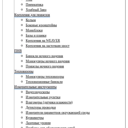
Пневматика
Храбрый Заяц
Крепления для прицелов
Кольца
Боковые кронштейны
Моноблоки
Базы и планки
Крепления на WEAVER
Крепления на ласточкин хвост
ПНВ
Бинокли ночного видения
Монокуляры ночного видения
Прицелы ночного видения
Тепловизоры
Монокуляры тепловизоры
Тепловизионные бинокли
Измерительные инструменты
Видеоэндоскопы
Измерительные рулетки
Влагомеры (датчики влажности)
Детекторы проводки
Измерители параметров окружающей среды
Курвиметры
Лазерные уровни