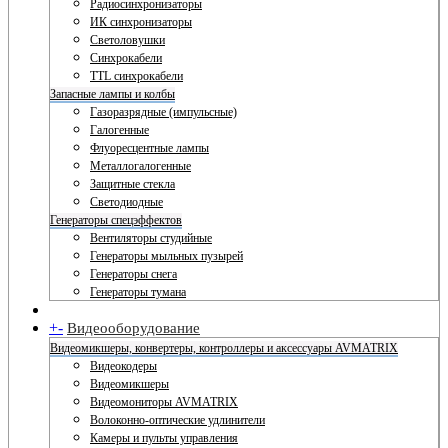
Радиосинхронизаторы
ИК синхронизаторы
Светоловушки
Синхрокабели
TTL синхрокабели
Запасные лампы и колбы
Газоразрядные (импульсные)
Галогенные
Флуоресцентные лампы
Металлогалогенные
Защитные стекла
Светодиодные
Генераторы спецэффектов
Вентиляторы студийные
Генераторы мыльных пузырей
Генераторы снега
Генераторы тумана
+
-
Видеооборудование
Видеомикшеры, конвертеры, контроллеры и аксессуары AVMATRIX
Видеокодеры
Видеомикшеры
Видеомониторы AVMATRIX
Волоконно-оптические удлинители
Камеры и пульты управления