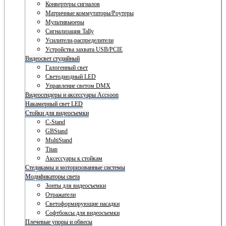
Конвертеры сигналов
Матричные коммутаторы/Роутеры
Мультивьюеры
Сигнализация Tally
Усилители-распределители
Устройства захвата USB/PCIE
Видеосвет студийный
Галогенный свет
Светодиодный LED
Управление светом DMX
Видеосендеры и аксессуары Accsoon
Накамерный свет LED
Стойки для видеосъемки
C-Stand
GBStand
MultiStand
Titan
Аксессуары к стойкам
Стедикамы и моторизованные системы
Модификаторы света
Зонты для видеосъемки
Отражатели
Светоформирующие насадки
Софтбоксы для видеосъемки
Плечевые упоры и обвесы