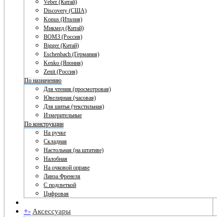
Veber (Китай)
Discovery (США)
Konus (Италия)
Микмед (Китай)
ВОМЗ (Россия)
Bigger (Китай)
Eschenbach (Германия)
Kenko (Япония)
Zenit (Россия)
По назначению
Для чтения (просмотровая)
Ювелирная (часовая)
Для шитья (текстильная)
Измерительные
По конструкции
На ручке
Складная
Настольная (на штативе)
Налобная
На очковой оправе
Линза Френеля
С подсветкой
Цифровая
+
-
Аксессуары