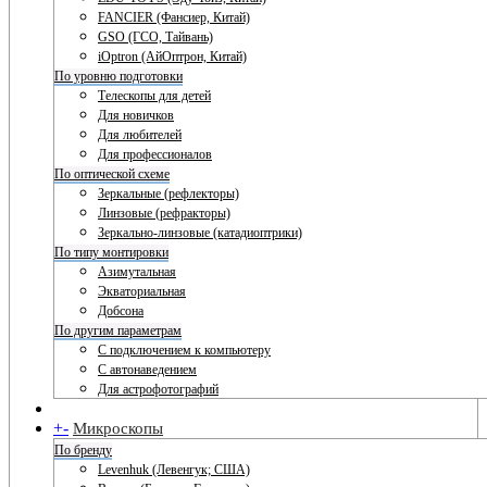
FANCIER (Фансиер, Китай)
GSO (ГСО, Тайвань)
iOptron (АйОптрон, Китай)
По уровню подготовки
Телескопы для детей
Для новичков
Для любителей
Для профессионалов
По оптической схеме
Зеркальные (рефлекторы)
Линзовые (рефракторы)
Зеркально-линзовые (катадиоптрики)
По типу монтировки
Азимутальная
Экваториальная
Добсона
По другим параметрам
С подключением к компьютеру
С автонаведением
Для астрофотографий
+
-
Микроскопы
По бренду
Levenhuk (Левенгук; США)