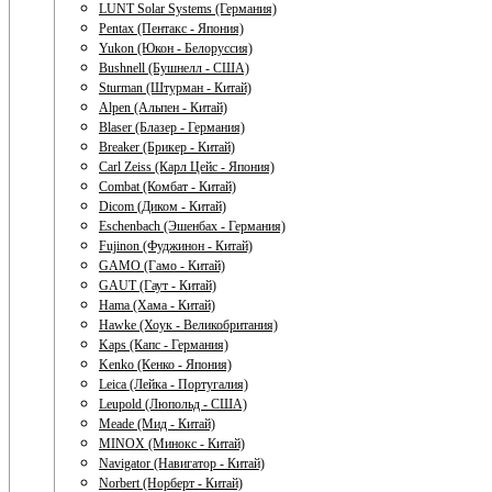
LUNT Solar Systems (Германия)
Pentax (Пентакс - Япония)
Yukon (Юкон - Белоруссия)
Bushnell (Бушнелл - США)
Sturman (Штурман - Китай)
Alpen (Альпен - Китай)
Blaser (Блазер - Германия)
Breaker (Брикер - Китай)
Carl Zeiss (Карл Цейс - Япония)
Combat (Комбат - Китай)
Dicom (Диком - Китай)
Eschenbach (Эшенбах - Германия)
Fujinon (Фуджинон - Китай)
GAMO (Гамо - Китай)
GAUT (Гаут - Китай)
Hama (Хама - Китай)
Hawke (Хоук - Великобритания)
Kaps (Капс - Германия)
Kenko (Кенко - Япония)
Leica (Лейка - Португалия)
Leupold (Люпольд - США)
Meade (Мид - Китай)
MINOX (Минокс - Китай)
Navigator (Навигатор - Китай)
Norbert (Норберт - Китай)