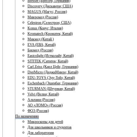
Bresser (Брессер; Германия)
Discovery (Дискавери; США)
MAGUS (Магус; Россия)
Микромед (Россия)
Celestron (Селестрон; США)
Konus (Конус; Италия)
Kromatech (Кроматек; Китай)
Микмед (Китай.)
EVA (ЕВА; Китай)
Биомед (Россия)
Eastcolight (Истколайт; Китай)
SITITEK (Сититек; Китай)
Carl Zeiss (Карл Цейс; Германия)
DigiMicro (ДиджиМикро; Китай)
EDU-TOYS (Эду-Тойз; Китай)
Eschenbach (Эшенбах; Германия)
STURMAN (Штурман; Китай)
Velvi (Велви; Китай)
Альтами (Россия)
АО «ЛОМО» (Россия)
ФОЗ (Россия)
По назначению
Микроскопы для детей
Для школьников и студентов
Для лаборатории