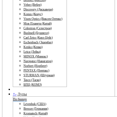
Bresser (Брессер)
Veber (Вебер)
Discovery (Дискавери)
Konus (Конус)
Vixen Optics (Виксен Оптикс)
Моя Планета (Китай)
Celestron (Селестрон)
Bushnell (Бушнелл)
Carl Zeiss (Карл Цейс)
Eschenbach (Эшенбах)
Kenko (Кенко)
Leica (Лейка)
MINOX (Минокс)
Navigator (Навигатор)
Norbert (Норберт)
PENTAX (Пентакс)
STURMAN (Штурман)
Tasco (Таско)
БПЦ (КОМЗ)
+
-
Лупы
По бренду
Levenhuk (США)
Bresser (Германия)
Kromatech (Китай)