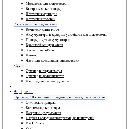
Моноподы для видеосъемки
Быстросъемные площадки
Штативные адаптеры
Штативные головки
Аксессуары для видеосъемки
Комплектующие ригов
Аккумуляторы и зарядные устройства для видеосъемки
Площадки для аккумуляторов
Кронштейны и держатели
Зажимы GreenBean
Лампы
Чистящие средства для видеосъемки
Сумки
Сумки для видеокамеры
Сумки для фотоаппаратов
Для студийного оборудования
+
-
Прочее
Прицелы, ЛЦУ, патроны холодной пристрелки, фальшпатроны
Оптические прицелы
Коллиматорные прицелы
Лазерные целеуказатели
Патроны холодной пристрелки, фальшпатроны
Black Russian
Wolf