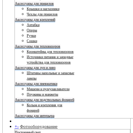
Аксессуары для прицелов
Крышки и наглазники
Чехлы для прицелов
Аксессуары для креплений
Антабки
Опоры
Ручки
Сошки
Аксессуары для тепловизоров
Кронштейны для тепловизоров
Источники питания и зарядные
устройства для тепловизоров
Аксессуары для луп и линз
Штативы напольные и запасные
лампы
Аксессуары для пневматики
Мишени и пулеулавливатели
Пружины и манжеты
Аксессуары для подствольных фонарей
Кольца и крепления для
фонарей
Аксессуары для интерьера
+
-
Фотооборудование
Постоянный свет