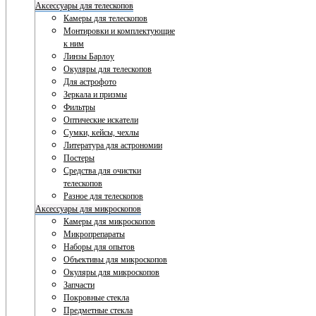
Аксессуары для телескопов
Камеры для телескопов
Монтировки и комплектующие
к ним
Линзы Барлоу
Окуляры для телескопов
Для астрофото
Зеркала и призмы
Фильтры
Оптические искатели
Сумки, кейсы, чехлы
Литература для астрономии
Постеры
Средства для очистки
телескопов
Разное для телескопов
Аксессуары для микроскопов
Камеры для микроскопов
Микропрепараты
Наборы для опытов
Объективы для микроскопов
Окуляры для микроскопов
Запчасти
Покровные стекла
Предметные стекла