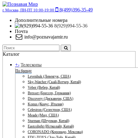
8(499)396-35-49
г. Москва, ПН-ПТ 10:00-19:00
Дополнительные номера
8(929)994-55-36
Почта
info@poznavajamir.ru
Каталог
+
-
Телескопы
По бренду
Levenhuk (Левенгук, США)
Sky-Watcher (Скай-Вотчер, Китай)
Veber (Вебер, Китай)
Bresser (Брессер, Германия)
Discovery (Дискавери, США)
Konus (Конус, Италия)
Celestron (Селестрон, США)
Meade (Мид, США)
Sturman (Штурман, Китай)
Eastcolight (Истколайт, Китай)
CORONADO (Коронадо, Мексика)
EDU-TOYS (Эду-Тойз, Китай)