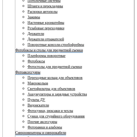
Потолочные системы
Штанги и перекладины
Распорки автополы
Зажимы
Настенные кронштейны
Резьбовые переходники
Держатели
Держатели отражателей
Поворотные консоли-стробофреймы
Фотобоксы и столы для предметной съемки
Платформы поворотные
Фотобоксы
Фотостолы для предметной съемки
Фотоаксессуары
Переходные кольца для объективов
Макрокольца
Светофильтры для объективов
Аккумуляторы и зарядные устройства
Пульты ДУ
Видоискатели
Фотосумки, рюкзаки и чехлы
Сумки для студийного оборудования
Прочие аксессуары
Фоторамки и альбомы
Синхронизаторы и синхрокабели