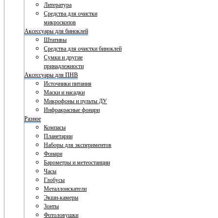
Литература
Средства для очистки
микроскопов
Аксессуары для биноклей
Штативы
Средства для очистки биноклей
Сумки и другие
принадлежности
Аксессуары для ПНВ
Источники питания
Маски и насадки
Микрофоны и пульты ДУ
Инфракрасные фонари
Разное
Компасы
Планетарии
Наборы для экспериментов
Фонари
Барометры и метеостанции
Часы
Глобусы
Металлоискатели
Экшн-камеры
Зонты
Фотоловушки