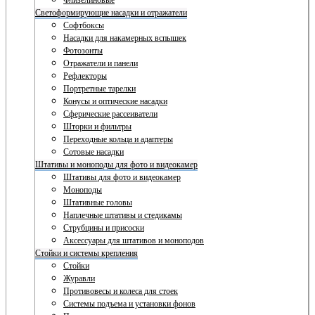
Флизелиновые
Светоформирующие насадки и отражатели
Софтбоксы
Насадки для накамерных вспышек
Фотозонты
Отражатели и панели
Рефлекторы
Портретные тарелки
Конусы и оптические насадки
Сферические рассеиватели
Шторки и фильтры
Переходные кольца и адаптеры
Сотовые насадки
Штативы и моноподы для фото и видеокамер
Штативы для фото и видеокамер
Моноподы
Штативные головы
Наплечные штативы и стедикамы
Струбцины и присоски
Аксессуары для штативов и моноподов
Стойки и системы крепления
Стойки
Журавли
Противовесы и колеса для стоек
Системы подъема и установки фонов