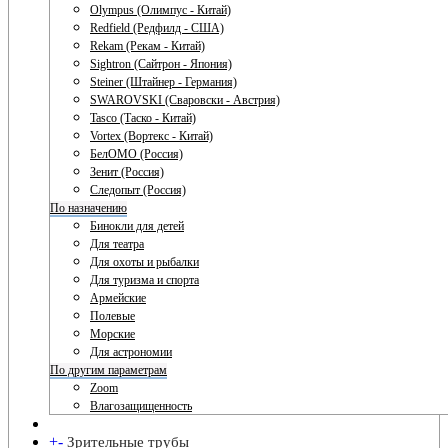
Olympus (Олимпус - Китай)
Redfield (Редфилд - США)
Rekam (Рекам - Китай)
Sightron (Сайтрон - Япония)
Steiner (Штайнер - Германия)
SWAROVSKI (Сваровски - Австрия)
Tasco (Таско - Китай)
Vortex (Вортекс - Китай)
БелОМО (Россия)
Зенит (Россия)
Следопыт (Россия)
По назначению
Бинокли для детей
Для театра
Для охоты и рыбалки
Для туризма и спорта
Армейские
Полевые
Морские
Для астрономии
По другим параметрам
Zoom
Влагозащищенность
+
-
Зрительные трубы