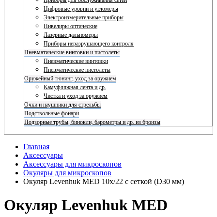
Приборы для обслуживания сетей
Цифровые уровни и угломеры
Электроизмерительные приборы
Нивелиры оптические
Лазерные дальномеры
Приборы неразрушающего контроля
Пневматические винтовки и пистолеты
Пневматические винтовки
Пневматические пистолеты
Оружейный тюнинг, уход за оружием
Камуфляжная лента и др.
Чистка и уход за оружием
Очки и наушники для стрельбы
Подствольные фонари
Подзорные трубы, бинокли, барометры и др. из бронзы
Главная
Аксессуары
Аксессуары для микроскопов
Окуляры для микроскопов
Окуляр Levenhuk MED 10x/22 с сеткой (D30 мм)
Окуляр Levenhuk MED