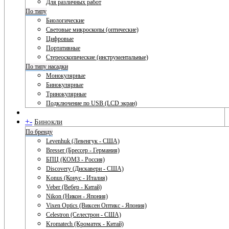
Для различных работ
По типу
Биологические
Световые микроскопы (оптические)
Цифровые
Портативные
Стереоскопические (инструментальные)
По типу насадки
Монокулярные
Бинокулярные
Тринокулярные
Подключение по USB (LCD экран)
+
-
Бинокли
По бренду
Levenhuk (Левенгук - США)
Bresser (Брессер - Германия)
БПЦ (КОМЗ - Россия)
Discovery (Дискавери - США)
Konus (Конус - Италия)
Veber (Вебер - Китай)
Nikon (Никон - Япония)
Vixen Optics (Виксен Оптикс - Япония)
Celestron (Селестрон - США)
Kromatech (Кроматек - Китай)