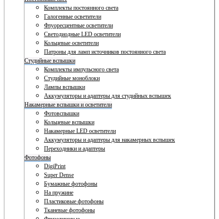
Комплекты постоянного света
Галогенные осветители
Флуоресцентные осветители
Светодиодные LED осветители
Кольцевые осветители
Патроны для ламп источников постоянного света
Студийные вспышки
Комплекты импульсного света
Студийные моноблоки
Лампы вспышки
Аккумуляторы и адаптеры для студийных вспышек
Накамерные вспышки и осветители
Фотовспышки
Кольцевые вспышки
Накамерные LED осветители
Аккумуляторы и адаптеры для накамерных вспышек
Переходники и адаптеры
Фотофоны
DigiPrint
Super Dense
Бумажные фотофоны
На пружине
Пластиковые фотофоны
Тканевые фотофоны