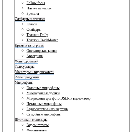
Follow focus
Плечевые упоры
Брекеты
Слайдеры и тележки
Рельсы
Слайдеры
Тележки Dolly
Тележки TrackMaster
Краны и автогрипы
Операторские краны
Автогрипы
Фоны хромакей
Телесуфлеры
Мониторы и видоискатели
iMate продукция
Микрофоны
Головные микрофоны
Микрофонные удочки
Микрофоны для фото DSLR и видеокамер
Петличные микрофоны
Радиосистемы и конвертеры
Студийные микрофоны
Штативы и моноподы
Видеоштативы
Фотоштативы