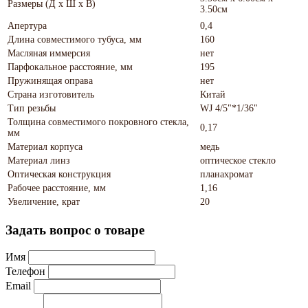
Размеры (Д х Ш х В)
3.50см
Апертура
0,4
Длина совместимого тубуса, мм
160
Масляная иммерсия
нет
Парфокальное расстояние, мм
195
Пружинящая оправа
нет
Страна изготовитель
Китай
Тип резьбы
WJ 4/5"*1/36"
Толщина совместимого покровного стекла,
0,17
мм
Материал корпуса
медь
Материал линз
оптическое стекло
Оптическая конструкция
планахромат
Рабочее расстояние, мм
1,16
Увеличение, крат
20
Задать вопрос о товаре
Имя
Телефон
Email