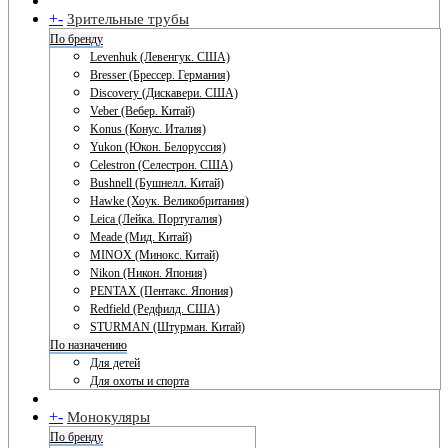
+
-
Зрительные трубы
По бренду
Levenhuk (Левенгук. США)
Bresser (Брессер. Германия)
Discovery (Дискавери. США)
Veber (Вебер. Китай)
Konus (Конус. Италия)
Yukon (Юкон. Белоруссия)
Celestron (Селестрон. США)
Bushnell (Бушнелл. Китай)
Hawke (Хоук. Великобритания)
Leica (Лейка. Португалия)
Meade (Мид. Китай)
MINOX (Минокс. Китай)
Nikon (Никон. Япония)
PENTAX (Пентакс. Япония)
Redfield (Редфилд. США)
STURMAN (Штурман. Китай)
По назначению
Для детей
Для охоты и спорта
+
-
Монокуляры
По бренду