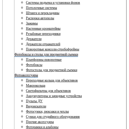
Системы подъема и установки фонов
Потолочные системы
Штанги и перекладины
Распорки автополы
Зажимы
Настенные кронштейны
Резьбовые переходники
Держатели
Держатели отражателей
Поворотные консоли-стробофреймы
Фотобоксы и столы для предметной съемки
Платформы поворотные
Фотобоксы
Фотостолы для предметной съемки
Фотоаксессуары
Переходные кольца для объективов
Макрокольца
Светофильтры для объективов
Аккумуляторы и зарядные устройства
Пульты ДУ
Видоискатели
Фотосумки, рюкзаки и чехлы
Сумки для студийного оборудования
Прочие аксессуары
Фоторамки и альбомы