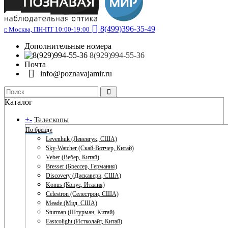
8(499)396-35-49
г. Москва, ПН-ПТ 10:00-19:00
Дополнительные номера
8(929)994-55-36
Почта
info@poznavajamir.ru
Каталог
+
-
Телескопы
По бренду
Levenhuk (Левенгук, США)
Sky-Watcher (Скай-Вотчер, Китай)
Veber (Вебер, Китай)
Bresser (Брессер, Германия)
Discovery (Дискавери, США)
Konus (Конус, Италия)
Celestron (Селестрон, США)
Meade (Мид, США)
Sturman (Штурман, Китай)
Eastcolight (Истколайт, Китай)