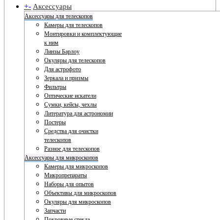
+
-
Аксессуары
Аксессуары для телескопов
Камеры для телескопов
Монтировки и комплектующие
к ним
Линзы Барлоу
Окуляры для телескопов
Для астрофото
Зеркала и призмы
Фильтры
Оптические искатели
Сумки, кейсы, чехлы
Литература для астрономии
Постеры
Средства для очистки
телескопов
Разное для телескопов
Аксессуары для микроскопов
Камеры для микроскопов
Микропрепараты
Наборы для опытов
Объективы для микроскопов
Окуляры для микроскопов
Запчасти
Покровные стекла