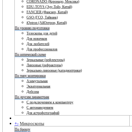
CORONADO (Коронадо, Мексика)
EDU-TOYS (Эду-Тойз, Китай)
FANCIER (Фансиер, Китай)
GSO (ГСО, Тайвань)
iOptron (АйОптрон, Китай)
По уровню подготовки
Телескопы для детей
Для новичков
Для любителей
Для профессионалов
По оптической схеме
Зеркальные (рефлекторы)
Линзовые (рефракторы)
Зеркально-линзовые (катадиоптрики)
По типу монтировки
Азимутальная
Экваториальная
Добсона
По другим параметрам
С подключением к компьютеру
С автонаведением
Для астрофотографий
+
-
Микроскопы
По бренду