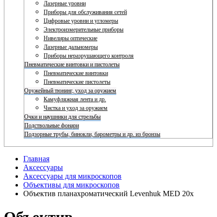
Лазерные уровни
Приборы для обслуживания сетей
Цифровые уровни и угломеры
Электроизмерительные приборы
Нивелиры оптические
Лазерные дальномеры
Приборы неразрушающего контроля
Пневматические винтовки и пистолеты
Пневматические винтовки
Пневматические пистолеты
Оружейный тюнинг, уход за оружием
Камуфляжная лента и др.
Чистка и уход за оружием
Очки и наушники для стрельбы
Подствольные фонари
Подзорные трубы, бинокли, барометры и др. из бронзы
Главная
Аксессуары
Аксессуары для микроскопов
Объективы для микроскопов
Объектив планахроматический Levenhuk MED 20x