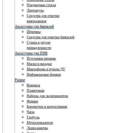
Предметные стекла
Литература
Средства для очистки
микроскопов
Аксессуары для биноклей
Штативы
Средства для очистки биноклей
Сумки и другие
принадлежности
Аксессуары для ПНВ
Источники питания
Маски и насадки
Микрофоны и пульты ДУ
Инфракрасные фонари
Разное
Компасы
Планетарии
Наборы для экспериментов
Фонари
Барометры и метеостанции
Часы
Глобусы
Металлоискатели
Экшн-камеры