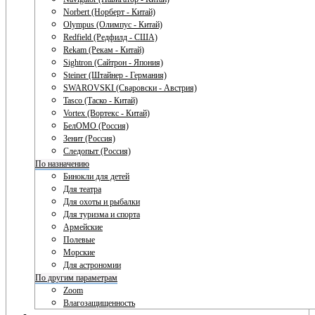
Norbert (Норберт - Китай)
Olympus (Олимпус - Китай)
Redfield (Редфилд - США)
Rekam (Рекам - Китай)
Sightron (Сайтрон - Япония)
Steiner (Штайнер - Германия)
SWAROVSKI (Сваровски - Австрия)
Tasco (Таско - Китай)
Vortex (Вортекс - Китай)
БелОМО (Россия)
Зенит (Россия)
Следопыт (Россия)
По назначению
Бинокли для детей
Для театра
Для охоты и рыбалки
Для туризма и спорта
Армейские
Полевые
Морские
Для астрономии
По другим параметрам
Zoom
Влагозащищенность