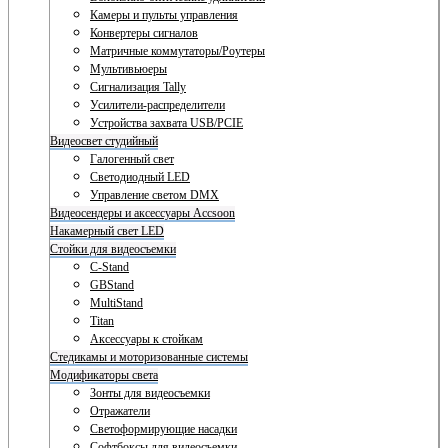
Камеры и пульты управления
Конвертеры сигналов
Матричные коммутаторы/Роутеры
Мультивьюеры
Сигнализация Tally
Усилители-распределители
Устройства захвата USB/PCIE
Видеосвет студийный
Галогенный свет
Светодиодный LED
Управление светом DMX
Видеосендеры и аксессуары Accsoon
Накамерный свет LED
Стойки для видеосъемки
C-Stand
GBStand
MultiStand
Titan
Аксессуары к стойкам
Стедикамы и моторизованные системы
Модификаторы света
Зонты для видеосъемки
Отражатели
Светоформирующие насадки
Софтбоксы для видеосъемки