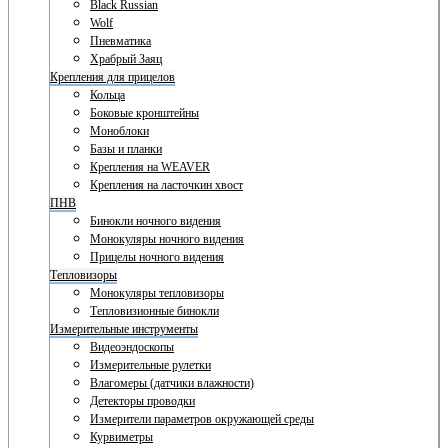
Black Russian
Wolf
Пневматика
Храбрый Заяц
Крепления для прицелов
Кольца
Боковые кронштейны
Моноблоки
Базы и планки
Крепления на WEAVER
Крепления на ласточкин хвост
ПНВ
Бинокли ночного видения
Монокуляры ночного видения
Прицелы ночного видения
Тепловизоры
Монокуляры тепловизоры
Тепловизионные бинокли
Измерительные инструменты
Видеоэндоскопы
Измерительные рулетки
Влагомеры (датчики влажности)
Детекторы проводки
Измерители параметров окружающей среды
Курвиметры