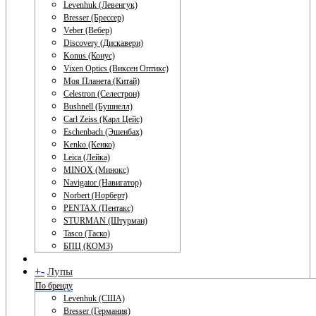
Levenhuk (Левенгук)
Bresser (Брессер)
Veber (Вебер)
Discovery (Дискавери)
Konus (Конус)
Vixen Optics (Виксен Оптикс)
Моя Планета (Китай)
Celestron (Селестрон)
Bushnell (Бушнелл)
Carl Zeiss (Карл Цейс)
Eschenbach (Эшенбах)
Kenko (Кенко)
Leica (Лейка)
MINOX (Минокс)
Navigator (Навигатор)
Norbert (Норберт)
PENTAX (Пентакс)
STURMAN (Штурман)
Tasco (Таско)
БПЦ (КОМЗ)
+
-
Лупы
По бренду
Levenhuk (США)
Bresser (Германия)