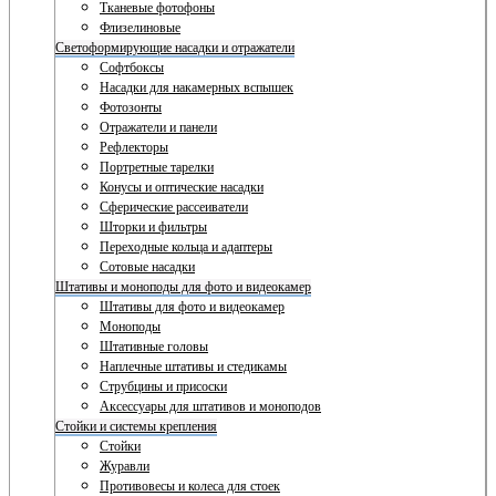
Тканевые фотофоны
Флизелиновые
Светоформирующие насадки и отражатели
Софтбоксы
Насадки для накамерных вспышек
Фотозонты
Отражатели и панели
Рефлекторы
Портретные тарелки
Конусы и оптические насадки
Сферические рассеиватели
Шторки и фильтры
Переходные кольца и адаптеры
Сотовые насадки
Штативы и моноподы для фото и видеокамер
Штативы для фото и видеокамер
Моноподы
Штативные головы
Наплечные штативы и стедикамы
Струбцины и присоски
Аксессуары для штативов и моноподов
Стойки и системы крепления
Стойки
Журавли
Противовесы и колеса для стоек