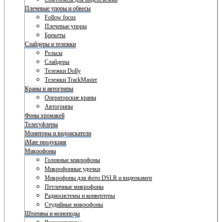
Плечевые упоры и обвесы
Follow focus
Плечевые упоры
Брекеты
Слайдеры и тележки
Рельсы
Слайдеры
Тележки Dolly
Тележки TrackMaster
Краны и автогрипы
Операторские краны
Автогрипы
Фоны хромакей
Телесуфлеры
Мониторы и видоискатели
iMate продукция
Микрофоны
Головные микрофоны
Микрофонные удочки
Микрофоны для фото DSLR и видеокамер
Петличные микрофоны
Радиосистемы и конвертеры
Студийные микрофоны
Штативы и моноподы