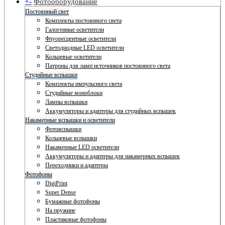
+
-
Фотооборудование
Постоянный свет
Комплекты постоянного света
Галогенные осветители
Флуоресцентные осветители
Светодиодные LED осветители
Кольцевые осветители
Патроны для ламп источников постоянного света
Студийные вспышки
Комплекты импульсного света
Студийные моноблоки
Лампы вспышки
Аккумуляторы и адаптеры для студийных вспышек
Накамерные вспышки и осветители
Фотовспышки
Кольцевые вспышки
Накамерные LED осветители
Аккумуляторы и адаптеры для накамерных вспышек
Переходники и адаптеры
Фотофоны
DigiPrint
Super Dense
Бумажные фотофоны
На пружине
Пластиковые фотофоны