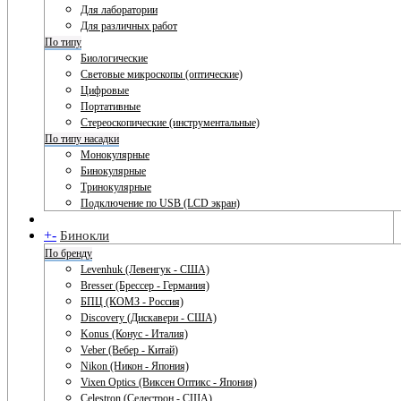
Для лаборатории
Для различных работ
По типу
Биологические
Световые микроскопы (оптические)
Цифровые
Портативные
Стереоскопические (инструментальные)
По типу насадки
Монокулярные
Бинокулярные
Тринокулярные
Подключение по USB (LCD экран)
+
-
Бинокли
По бренду
Levenhuk (Левенгук - США)
Bresser (Брессер - Германия)
БПЦ (КОМЗ - Россия)
Discovery (Дискавери - США)
Konus (Конус - Италия)
Veber (Вебер - Китай)
Nikon (Никон - Япония)
Vixen Optics (Виксен Оптикс - Япония)
Celestron (Селестрон - США)