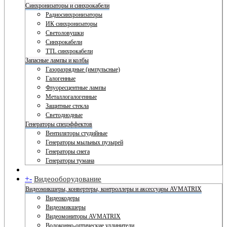
Синхронизаторы и синхрокабели
Радиосинхронизаторы
ИК синхронизаторы
Светоловушки
Синхрокабели
TTL синхрокабели
Запасные лампы и колбы
Газоразрядные (импульсные)
Галогенные
Флуоресцентные лампы
Металлогалогенные
Защитные стекла
Светодиодные
Генераторы спецэффектов
Вентиляторы студийные
Генераторы мыльных пузырей
Генераторы снега
Генераторы тумана
+
-
Видеооборудование
Видеомикшеры, конвертеры, контроллеры и аксессуары AVMATRIX
Видеокодеры
Видеомикшеры
Видеомониторы AVMATRIX
Волоконно-оптические удлинители