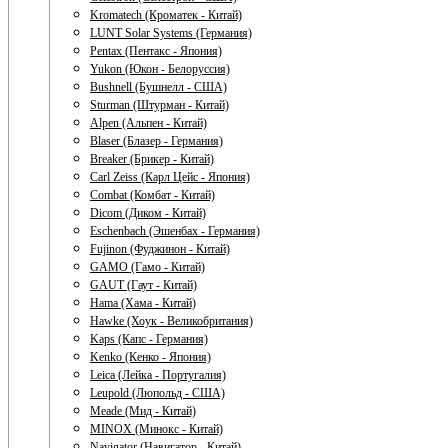
Kromatech (Кроматек - Китай)
LUNT Solar Systems (Германия)
Pentax (Пентакс - Япония)
Yukon (Юкон - Белоруссия)
Bushnell (Бушнелл - США)
Sturman (Штурман - Китай)
Alpen (Альпен - Китай)
Blaser (Блазер - Германия)
Breaker (Брикер - Китай)
Carl Zeiss (Карл Цейс - Япония)
Combat (Комбат - Китай)
Dicom (Диком - Китай)
Eschenbach (Эшенбах - Германия)
Fujinon (Фуджинон - Китай)
GAMO (Гамо - Китай)
GAUT (Гаут - Китай)
Hama (Хама - Китай)
Hawke (Хоук - Великобритания)
Kaps (Капс - Германия)
Kenko (Кенко - Япония)
Leica (Лейка - Португалия)
Leupold (Люпольд - США)
Meade (Мид - Китай)
MINOX (Минокс - Китай)
Navigator (Навигатор - Китай)