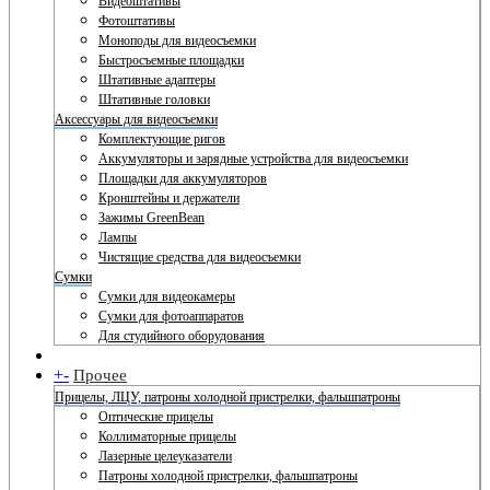
Видеоштативы
Фотоштативы
Моноподы для видеосъемки
Быстросъемные площадки
Штативные адаптеры
Штативные головки
Аксессуары для видеосъемки
Комплектующие ригов
Аккумуляторы и зарядные устройства для видеосъемки
Площадки для аккумуляторов
Кронштейны и держатели
Зажимы GreenBean
Лампы
Чистящие средства для видеосъемки
Сумки
Сумки для видеокамеры
Сумки для фотоаппаратов
Для студийного оборудования
+
-
Прочее
Прицелы, ЛЦУ, патроны холодной пристрелки, фальшпатроны
Оптические прицелы
Коллиматорные прицелы
Лазерные целеуказатели
Патроны холодной пристрелки, фальшпатроны