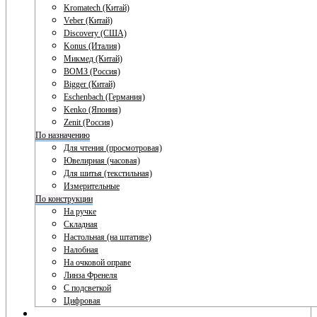
Kromatech (Китай)
Veber (Китай)
Discovery (США)
Konus (Италия)
Микмед (Китай)
ВОМЗ (Россия)
Bigger (Китай)
Eschenbach (Германия)
Kenko (Япония)
Zenit (Россия)
По назначению
Для чтения (просмотровая)
Ювелирная (часовая)
Для шитья (текстильная)
Измерительные
По конструкции
На ручке
Складная
Настольная (на штативе)
Налобная
На очковой оправе
Линза Френеля
С подсветкой
Цифровая