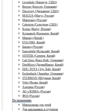
Levenhuk (Левенгук; США)
Bresser (Брессер; Германия)
Discovery (Дискавери; США)
MAGUS (Магус; Россия)
Микромед (Россия)
Celestron (Селестрон; США)
Konus (Конус; Италия)
Kromatech (Кроматек; Китай)
Микмед (Китай.)
EVA (ЕВА; Китай)
Биомед (Россия)
Eastcolight (Истколайт; Китай)
SITITEK (Сититек; Китай)
Carl Zeiss (Карл Цейс; Германия)
DigiMicro (ДиджиМикро; Китай)
EDU-TOYS (Эду-Тойз; Китай)
Eschenbach (Эшенбах; Германия)
STURMAN (Штурман; Китай)
Velvi (Велви; Китай)
Альтами (Россия)
АО «ЛОМО» (Россия)
ФОЗ (Россия)
По назначению
Микроскопы для детей
Для школьников и студентов