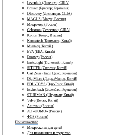
Levenhuk (Левенгук; США)
Bresser (Брессер; Германия)
Discovery (Дискавери; США)
MAGUS (Магус; Россия)
Микромед (Россия)
Celestron (Селестрон; США)
Konus (Конус; Италия)
Kromatech (Кроматек; Китай)
Микмед (Китай.)
EVA (ЕВА; Китай)
Биомед (Россия)
Eastcolight (Истколайт; Китай)
SITITEK (Сититек; Китай)
Carl Zeiss (Карл Цейс; Германия)
DigiMicro (ДиджиМикро; Китай)
EDU-TOYS (Эду-Тойз; Китай)
Eschenbach (Эшенбах; Германия)
STURMAN (Штурман; Китай)
Velvi (Велви; Китай)
Альтами (Россия)
АО «ЛОМО» (Россия)
ФОЗ (Россия)
По назначению
Микроскопы для детей
Для школьников и студентов