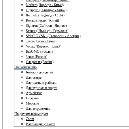
Norbert (Норберт - Китай)
Olympus (Олимпус - Китай)
Redfield (Редфилд - США)
Rekam (Рекам - Китай)
Sightron (Сайтрон - Япония)
Steiner (Штайнер - Германия)
SWAROVSKI (Сваровски - Австрия)
Tasco (Таско - Китай)
Vortex (Вортекс - Китай)
БелОМО (Россия)
Зенит (Россия)
Следопыт (Россия)
По назначению
Бинокли для детей
Для театра
Для охоты и рыбалки
Для туризма и спорта
Армейские
Полевые
Морские
Для астрономии
По другим параметрам
Zoom
Влагозащищенность