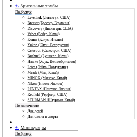
+
-
Зрительные трубы
По бренду
Levenhuk (Левенгук. США)
Bresser (Брессер. Германия)
Discovery (Дискавери. США)
Veber (Вебер. Китай)
Konus (Конус. Италия)
Yukon (Юкон. Белоруссия)
Celestron (Селестрон. США)
Bushnell (Бушнелл. Китай)
Hawke (Хоук. Великобритания)
Leica (Лейка. Португалия)
Meade (Мид. Китай)
MINOX (Минокс. Китай)
Nikon (Никон. Япония)
PENTAX (Пентакс. Япония)
Redfield (Редфилд. США)
STURMAN (Штурман. Китай)
По назначению
Для детей
Для охоты и спорта
+
-
Монокуляры
По бренду