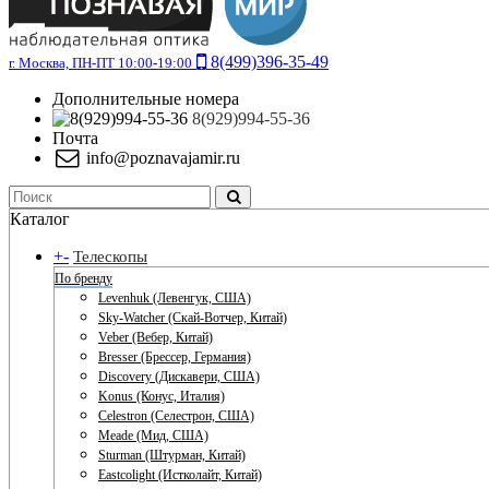
8(499)396-35-49
г. Москва, ПН-ПТ 10:00-19:00
Дополнительные номера
8(929)994-55-36
Почта
info@poznavajamir.ru
Каталог
+
-
Телескопы
По бренду
Levenhuk (Левенгук, США)
Sky-Watcher (Скай-Вотчер, Китай)
Veber (Вебер, Китай)
Bresser (Брессер, Германия)
Discovery (Дискавери, США)
Konus (Конус, Италия)
Celestron (Селестрон, США)
Meade (Мид, США)
Sturman (Штурман, Китай)
Eastcolight (Истколайт, Китай)