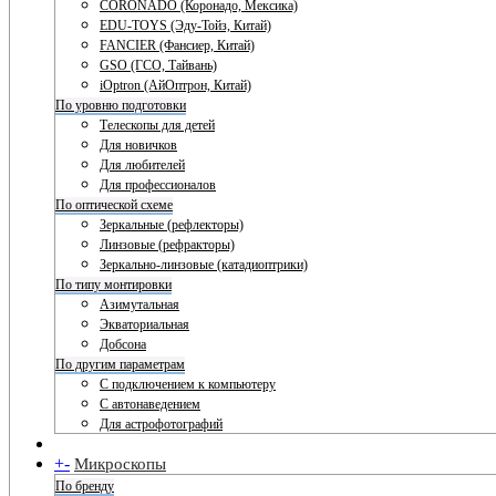
CORONADO (Коронадо, Мексика)
EDU-TOYS (Эду-Тойз, Китай)
FANCIER (Фансиер, Китай)
GSO (ГСО, Тайвань)
iOptron (АйОптрон, Китай)
По уровню подготовки
Телескопы для детей
Для новичков
Для любителей
Для профессионалов
По оптической схеме
Зеркальные (рефлекторы)
Линзовые (рефракторы)
Зеркально-линзовые (катадиоптрики)
По типу монтировки
Азимутальная
Экваториальная
Добсона
По другим параметрам
С подключением к компьютеру
С автонаведением
Для астрофотографий
+
-
Микроскопы
По бренду