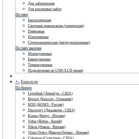
Для лаборатории
Для различных работ
По типу
Биологические
Световые микроскопы (оптические)
Цифровые
Портативные
Стереоскопические (инструментальные)
По типу насадки
Монокулярные
Бинокулярные
Тринокулярные
Подключение по USB (LCD экран)
+
-
Бинокли
По бренду
Levenhuk (Левенгук - США)
Bresser (Брессер - Германия)
БПЦ (КОМЗ - Россия)
Discovery (Дискавери - США)
Konus (Конус - Италия)
Veber (Вебер - Китай)
Nikon (Никон - Япония)
Vixen Optics (Виксен Оптикс - Япония)
Celestron (Селестрон - США)