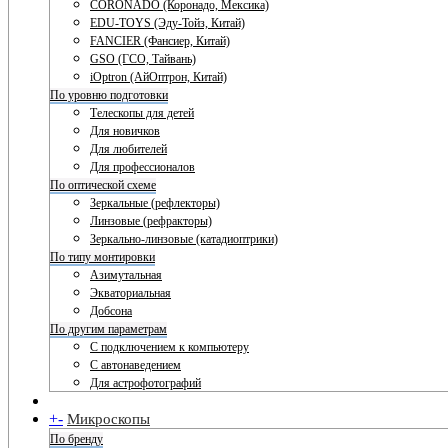
CORONADO (Коронадо, Мексика)
EDU-TOYS (Эду-Тойз, Китай)
FANCIER (Фансиер, Китай)
GSO (ГСО, Тайвань)
iOptron (АйОптрон, Китай)
По уровню подготовки
Телескопы для детей
Для новичков
Для любителей
Для профессионалов
По оптической схеме
Зеркальные (рефлекторы)
Линзовые (рефракторы)
Зеркально-линзовые (катадиоптрики)
По типу монтировки
Азимутальная
Экваториальная
Добсона
По другим параметрам
С подключением к компьютеру
С автонаведением
Для астрофотографий
+
-
Микроскопы
По бренду