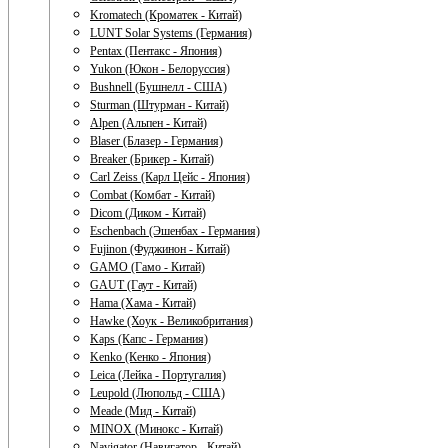
Kromatech (Кроматек - Китай)
LUNT Solar Systems (Германия)
Pentax (Пентакс - Япония)
Yukon (Юкон - Белоруссия)
Bushnell (Бушнелл - США)
Sturman (Штурман - Китай)
Alpen (Альпен - Китай)
Blaser (Блазер - Германия)
Breaker (Брикер - Китай)
Carl Zeiss (Карл Цейс - Япония)
Combat (Комбат - Китай)
Dicom (Диком - Китай)
Eschenbach (Эшенбах - Германия)
Fujinon (Фуджинон - Китай)
GAMO (Гамо - Китай)
GAUT (Гаут - Китай)
Hama (Хама - Китай)
Hawke (Хоук - Великобритания)
Kaps (Капс - Германия)
Kenko (Кенко - Япония)
Leica (Лейка - Португалия)
Leupold (Люпольд - США)
Meade (Мид - Китай)
MINOX (Минокс - Китай)
Navigator (Навигатор - Китай)