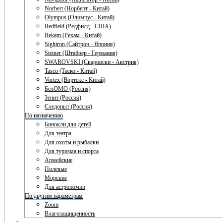
Norbert (Норберт - Китай)
Olympus (Олимпус - Китай)
Redfield (Редфилд - США)
Rekam (Рекам - Китай)
Sightron (Сайтрон - Япония)
Steiner (Штайнер - Германия)
SWAROVSKI (Сваровски - Австрия)
Tasco (Таско - Китай)
Vortex (Вортекс - Китай)
БелОМО (Россия)
Зенит (Россия)
Следопыт (Россия)
По назначению
Бинокли для детей
Для театра
Для охоты и рыбалки
Для туризма и спорта
Армейские
Полевые
Морские
Для астрономии
По другим параметрам
Zoom
Влагозащищенность