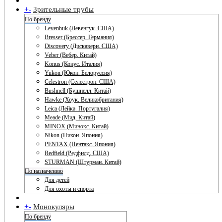
+
-
Зрительные трубы
По бренду
Levenhuk (Левенгук. США)
Bresser (Брессер. Германия)
Discovery (Дискавери. США)
Veber (Вебер. Китай)
Konus (Конус. Италия)
Yukon (Юкон. Белоруссия)
Celestron (Селестрон. США)
Bushnell (Бушнелл. Китай)
Hawke (Хоук. Великобритания)
Leica (Лейка. Португалия)
Meade (Мид. Китай)
MINOX (Минокс. Китай)
Nikon (Никон. Япония)
PENTAX (Пентакс. Япония)
Redfield (Редфилд. США)
STURMAN (Штурман. Китай)
По назначению
Для детей
Для охоты и спорта
+
-
Монокуляры
По бренду