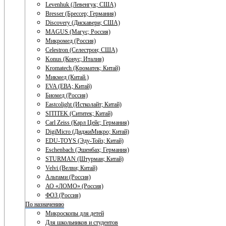
Levenhuk (Левенгук; США)
Bresser (Брессер; Германия)
Discovery (Дискавери; США)
MAGUS (Магус; Россия)
Микромед (Россия)
Celestron (Селестрон; США)
Konus (Конус; Италия)
Kromatech (Кроматек; Китай)
Микмед (Китай.)
EVA (ЕВА; Китай)
Биомед (Россия)
Eastcolight (Истколайт; Китай)
SITITEK (Сититек; Китай)
Carl Zeiss (Карл Цейс; Германия)
DigiMicro (ДиджиМикро; Китай)
EDU-TOYS (Эду-Тойз; Китай)
Eschenbach (Эшенбах; Германия)
STURMAN (Штурман; Китай)
Velvi (Велви; Китай)
Альтами (Россия)
АО «ЛОМО» (Россия)
ФОЗ (Россия)
По назначению
Микроскопы для детей
Для школьников и студентов