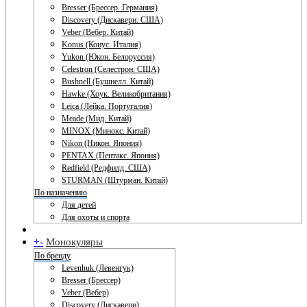
Bresser (Брессер. Германия)
Discovery (Дискавери. США)
Veber (Вебер. Китай)
Konus (Конус. Италия)
Yukon (Юкон. Белоруссия)
Celestron (Селестрон. США)
Bushnell (Бушнелл. Китай)
Hawke (Хоук. Великобритания)
Leica (Лейка. Португалия)
Meade (Мид. Китай)
MINOX (Минокс. Китай)
Nikon (Никон. Япония)
PENTAX (Пентакс. Япония)
Redfield (Редфилд. США)
STURMAN (Штурман. Китай)
По назначению
Для детей
Для охоты и спорта
+
-
Монокуляры
По бренду
Levenhuk (Левенгук)
Bresser (Брессер)
Veber (Вебер)
Discovery (Дискавери)