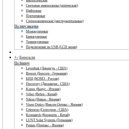
Биологические
Световые микроскопы (оптические)
Цифровые
Портативные
Стереоскопические (инструментальные)
По типу насадки
Монокулярные
Бинокулярные
Тринокулярные
Подключение по USB (LCD экран)
+
-
Бинокли
По бренду
Levenhuk (Левенгук - США)
Bresser (Брессер - Германия)
БПЦ (КОМЗ - Россия)
Discovery (Дискавери - США)
Konus (Конус - Италия)
Veber (Вебер - Китай)
Nikon (Никон - Япония)
Vixen Optics (Виксен Оптикс - Япония)
Celestron (Селестрон - США)
Kromatech (Кроматек - Китай)
LUNT Solar Systems (Германия)
Pentax (Пентакс - Япония)