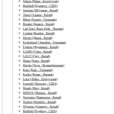
Yukon (Юкон - Белоруссия)
Bushnell (Бушнелл - США)
Sturman (Штурман - Китай)
Alpen (Альпен - Китай)
Blaser (Блазер - Германия)
Breaker (Брикер - Китай)
Carl Zeiss (Карл Цейс - Япония)
Combat (Комбат - Китай)
Dicom (Диком - Китай)
Eschenbach (Эшенбах - Германия)
Fujinon (Фуджинон - Китай)
GAMO (Гамо - Китай)
GAUT (Гаут - Китай)
Hama (Хама - Китай)
Hawke (Хоук - Великобритания)
Kaps (Капс - Германия)
Kenko (Кенко - Япония)
Leica (Лейка - Португалия)
Leupold (Люпольд - США)
Meade (Мид - Китай)
MINOX (Минокс - Китай)
Navigator (Навигатор - Китай)
Norbert (Норберт - Китай)
Olympus (Олимпус - Китай)
Redfield (Редфилд - США)