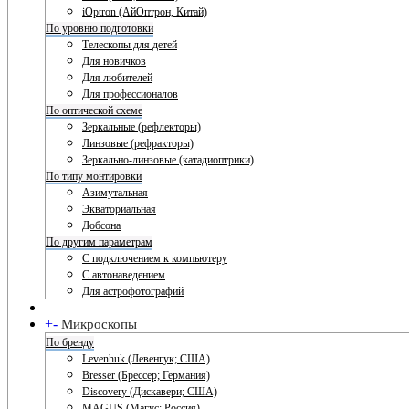
iOptron (АйОптрон, Китай)
По уровню подготовки
Телескопы для детей
Для новичков
Для любителей
Для профессионалов
По оптической схеме
Зеркальные (рефлекторы)
Линзовые (рефракторы)
Зеркально-линзовые (катадиоптрики)
По типу монтировки
Азимутальная
Экваториальная
Добсона
По другим параметрам
С подключением к компьютеру
С автонаведением
Для астрофотографий
+
-
Микроскопы
По бренду
Levenhuk (Левенгук; США)
Bresser (Брессер; Германия)
Discovery (Дискавери; США)
MAGUS (Магус; Россия)