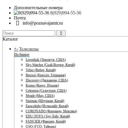
Дополнительные номера
8(929)994-55-36
Почта
info@poznavajamir.ru
Каталог
+
-
Телескопы
По бренду
Levenhuk (Левенгук, США)
Sky-Watcher (Скай-Вотчер, Китай)
Veber (Вебер, Китай)
Bresser (Брессер, Германия)
Discovery (Дискавери, США)
Konus (Конус, Италия)
Celestron (Селестрон, США)
Meade (Мид, США)
Sturman (Штурман, Китай)
Eastcolight (Истколайт, Китай)
CORONADO (Коронадо, Мексика)
EDU-TOYS (Эду-Тойз, Китай)
FANCIER (Фансиер, Китай)
GSO (ГСО, Тайвань)