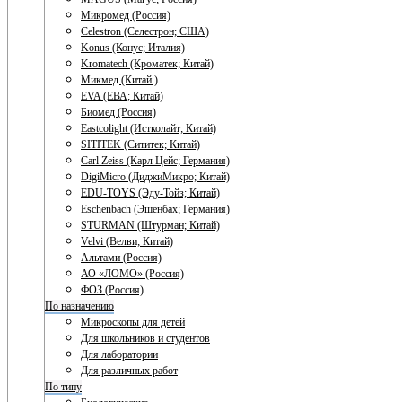
Микромед (Россия)
Celestron (Селестрон; США)
Konus (Конус; Италия)
Kromatech (Кроматек; Китай)
Микмед (Китай.)
EVA (ЕВА; Китай)
Биомед (Россия)
Eastcolight (Истколайт; Китай)
SITITEK (Сититек; Китай)
Carl Zeiss (Карл Цейс; Германия)
DigiMicro (ДиджиМикро; Китай)
EDU-TOYS (Эду-Тойз; Китай)
Eschenbach (Эшенбах; Германия)
STURMAN (Штурман; Китай)
Velvi (Велви; Китай)
Альтами (Россия)
АО «ЛОМО» (Россия)
ФОЗ (Россия)
По назначению
Микроскопы для детей
Для школьников и студентов
Для лаборатории
Для различных работ
По типу