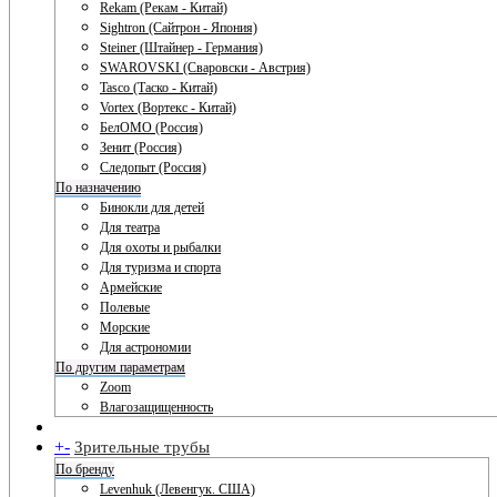
Rekam (Рекам - Китай)
Sightron (Сайтрон - Япония)
Steiner (Штайнер - Германия)
SWAROVSKI (Сваровски - Австрия)
Tasco (Таско - Китай)
Vortex (Вортекс - Китай)
БелОМО (Россия)
Зенит (Россия)
Следопыт (Россия)
По назначению
Бинокли для детей
Для театра
Для охоты и рыбалки
Для туризма и спорта
Армейские
Полевые
Морские
Для астрономии
По другим параметрам
Zoom
Влагозащищенность
+
-
Зрительные трубы
По бренду
Levenhuk (Левенгук. США)