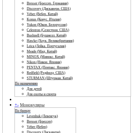
Bresser (Брессер. Германия)
Discovery (Дискавери. США)
Veber (Вебер. Китай)
Konus (Конус. Италия)
Yukon (Юкон. Белоруссия)
Celestron (Селестрон. США)
Bushnell (Бушнелл. Китай)
Hawke (Хоук. Великобритания)
Leica (Лейка. Португалия)
Meade (Мид. Китай)
MINOX (Минокс. Китай)
Nikon (Никон. Япония)
PENTAX (Пентакс. Япония)
Redfield (Редфилд. США)
STURMAN (Штурман. Китай)
По назначению
Для детей
Для охоты и спорта
+
-
Монокуляры
По бренду
Levenhuk (Левенгук)
Bresser (Брессер)
Veber (Вебер)
Discovery (Дискавери)