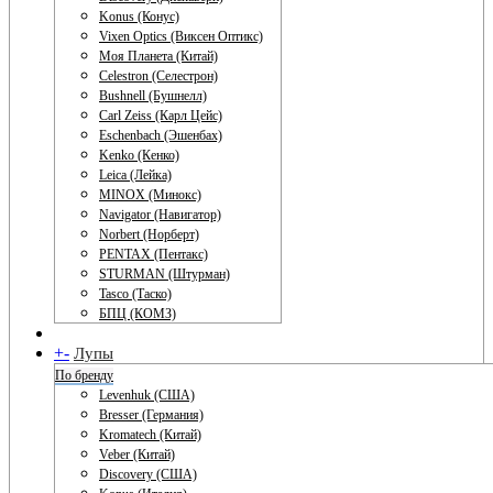
Konus (Конус)
Vixen Optics (Виксен Оптикс)
Моя Планета (Китай)
Celestron (Селестрон)
Bushnell (Бушнелл)
Carl Zeiss (Карл Цейс)
Eschenbach (Эшенбах)
Kenko (Кенко)
Leica (Лейка)
MINOX (Минокс)
Navigator (Навигатор)
Norbert (Норберт)
PENTAX (Пентакс)
STURMAN (Штурман)
Tasco (Таско)
БПЦ (КОМЗ)
+
-
Лупы
По бренду
Levenhuk (США)
Bresser (Германия)
Kromatech (Китай)
Veber (Китай)
Discovery (США)