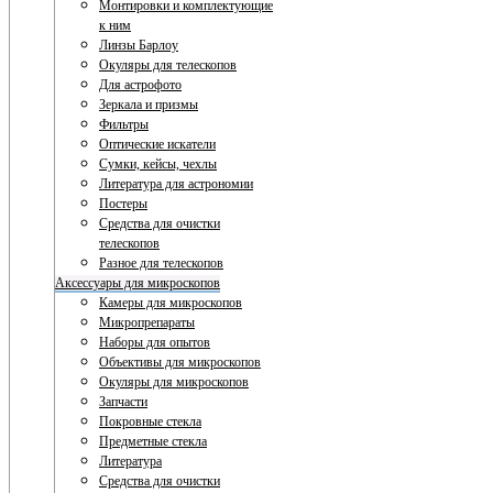
Монтировки и комплектующие
к ним
Линзы Барлоу
Окуляры для телескопов
Для астрофото
Зеркала и призмы
Фильтры
Оптические искатели
Сумки, кейсы, чехлы
Литература для астрономии
Постеры
Средства для очистки
телескопов
Разное для телескопов
Аксессуары для микроскопов
Камеры для микроскопов
Микропрепараты
Наборы для опытов
Объективы для микроскопов
Окуляры для микроскопов
Запчасти
Покровные стекла
Предметные стекла
Литература
Средства для очистки