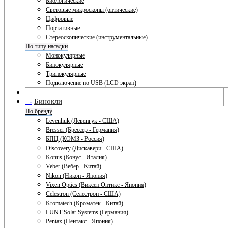
Биологические
Световые микроскопы (оптические)
Цифровые
Портативные
Стереоскопические (инструментальные)
По типу насадки
Монокулярные
Бинокулярные
Тринокулярные
Подключение по USB (LCD экран)
+
-
Бинокли
По бренду
Levenhuk (Левенгук - США)
Bresser (Брессер - Германия)
БПЦ (КОМЗ - Россия)
Discovery (Дискавери - США)
Konus (Конус - Италия)
Veber (Вебер - Китай)
Nikon (Никон - Япония)
Vixen Optics (Виксен Оптикс - Япония)
Celestron (Селестрон - США)
Kromatech (Кроматек - Китай)
LUNT Solar Systems (Германия)
Pentax (Пентакс - Япония)