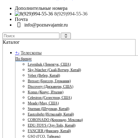
Дополнительные номера
8(929)994-55-36
Почта
info@poznavajamir.ru
Каталог
+
-
Телескопы
По бренду
Levenhuk (Левенгук, США)
Sky-Watcher (Скай-Вотчер, Китай)
Veber (Вебер, Китай)
Bresser (Брессер, Германия)
Discovery (Дискавери, США)
Konus (Конус, Италия)
Celestron (Селестрон, США)
Meade (Мид, США)
Sturman (Штурман, Китай)
Eastcolight (Истколайт, Китай)
CORONADO (Коронадо, Мексика)
EDU-TOYS (Эду-Тойз, Китай)
FANCIER (Фансиер, Китай)
GSO (ГСО, Тайвань)