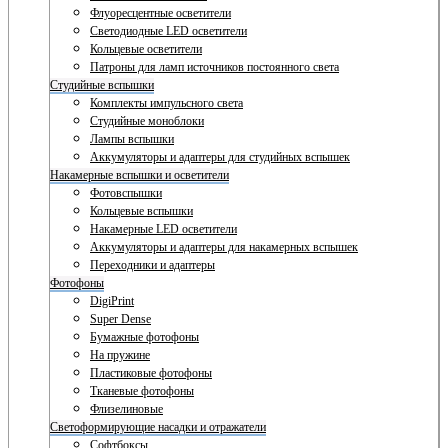
Флуоресцентные осветители
Светодиодные LED осветители
Кольцевые осветители
Патроны для ламп источников постоянного света
Студийные вспышки
Комплекты импульсного света
Студийные моноблоки
Лампы вспышки
Аккумуляторы и адаптеры для студийных вспышек
Накамерные вспышки и осветители
Фотовспышки
Кольцевые вспышки
Накамерные LED осветители
Аккумуляторы и адаптеры для накамерных вспышек
Переходники и адаптеры
Фотофоны
DigiPrint
Super Dense
Бумажные фотофоны
На пружине
Пластиковые фотофоны
Тканевые фотофоны
Флизелиновые
Светоформирующие насадки и отражатели
Софтбоксы