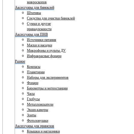
микроскопов
Аксессуары для биноклей
Штативы
Средства для очистки биноклей
Сумки и другие
принадлежности
Аксессуары для ПНВ
Источники питания
Маски и насадки
Микрофоны и пульты ДУ
Инфракрасные фонари
Разное
Компасы
Планетарии
Наборы для экспериментов
Фонари
Барометры и метеостанции
Часы
Глобусы
Металлоискатели
Экшн-камеры
Зонты
Фотоловушки
Аксессуары для прицелов
Крышки и наглазники