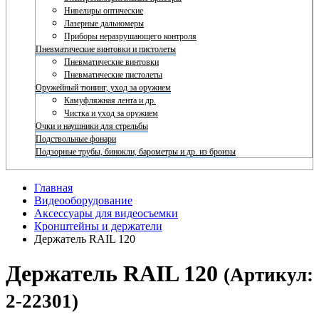
Нивелиры оптические
Лазерные дальномеры
Приборы неразрушающего контроля
Пневматические винтовки и пистолеты
Пневматические винтовки
Пневматические пистолеты
Оружейный тюнинг, уход за оружием
Камуфляжная лента и др.
Чистка и уход за оружием
Очки и наушники для стрельбы
Подствольные фонари
Подзорные трубы, бинокли, барометры и др. из бронзы
Главная
Видеооборудование
Аксессуары для видеосъемки
Кронштейны и держатели
Держатель RAIL 120
Держатель RAIL 120
(Артикул:
2-22301)