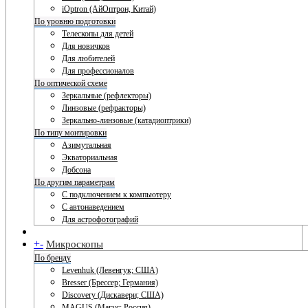
iOptron (АйОптрон, Китай)
По уровню подготовки
Телескопы для детей
Для новичков
Для любителей
Для профессионалов
По оптической схеме
Зеркальные (рефлекторы)
Линзовые (рефракторы)
Зеркально-линзовые (катадиоптрики)
По типу монтировки
Азимутальная
Экваториальная
Добсона
По другим параметрам
С подключением к компьютеру
С автонаведением
Для астрофотографий
+
-
Микроскопы
По бренду
Levenhuk (Левенгук; США)
Bresser (Брессер; Германия)
Discovery (Дискавери; США)
MAGUS (Магус; Россия)