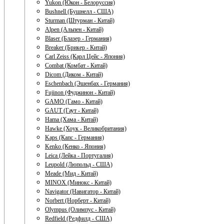
Yukon (Юкон - Белоруссия)
Bushnell (Бушнелл - США)
Sturman (Штурман - Китай)
Alpen (Альпен - Китай)
Blaser (Блазер - Германия)
Breaker (Брикер - Китай)
Carl Zeiss (Карл Цейс - Япония)
Combat (Комбат - Китай)
Dicom (Диком - Китай)
Eschenbach (Эшенбах - Германия)
Fujinon (Фуджинон - Китай)
GAMO (Гамо - Китай)
GAUT (Гаут - Китай)
Hama (Хама - Китай)
Hawke (Хоук - Великобритания)
Kaps (Капс - Германия)
Kenko (Кенко - Япония)
Leica (Лейка - Португалия)
Leupold (Люпольд - США)
Meade (Мид - Китай)
MINOX (Минокс - Китай)
Navigator (Навигатор - Китай)
Norbert (Норберт - Китай)
Olympus (Олимпус - Китай)
Redfield (Редфилд - США)