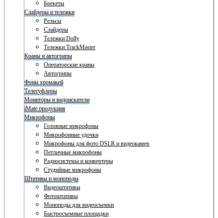
Брекеты
Слайдеры и тележки
Рельсы
Слайдеры
Тележки Dolly
Тележки TrackMaster
Краны и автогрипы
Операторские краны
Автогрипы
Фоны хромакей
Телесуфлеры
Мониторы и видоискатели
iMate продукция
Микрофоны
Головные микрофоны
Микрофонные удочки
Микрофоны для фото DSLR и видеокамер
Петличные микрофоны
Радиосистемы и конвертеры
Студийные микрофоны
Штативы и моноподы
Видеоштативы
Фотоштативы
Моноподы для видеосъемки
Быстросъемные площадки