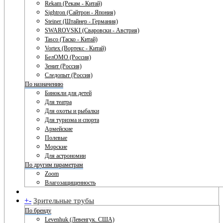
Rekam (Рекам - Китай)
Sightron (Сайтрон - Япония)
Steiner (Штайнер - Германия)
SWAROVSKI (Сваровски - Австрия)
Tasco (Таско - Китай)
Vortex (Вортекс - Китай)
БелОМО (Россия)
Зенит (Россия)
Следопыт (Россия)
По назначению
Бинокли для детей
Для театра
Для охоты и рыбалки
Для туризма и спорта
Армейские
Полевые
Морские
Для астрономии
По другим параметрам
Zoom
Влагозащищенность
+
-
Зрительные трубы
По бренду
Levenhuk (Левенгук. США)