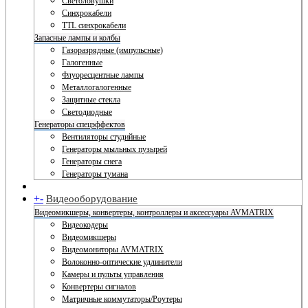
Светоловушки
Синхрокабели
TTL синхрокабели
Запасные лампы и колбы
Газоразрядные (импульсные)
Галогенные
Флуоресцентные лампы
Металлогалогенные
Защитные стекла
Светодиодные
Генераторы спецэффектов
Вентиляторы студийные
Генераторы мыльных пузырей
Генераторы снега
Генераторы тумана
+
-
Видеооборудование
Видеомикшеры, конвертеры, контроллеры и аксессуары AVMATRIX
Видеокодеры
Видеомикшеры
Видеомониторы AVMATRIX
Волоконно-оптические удлинители
Камеры и пульты управления
Конвертеры сигналов
Матричные коммутаторы/Роутеры