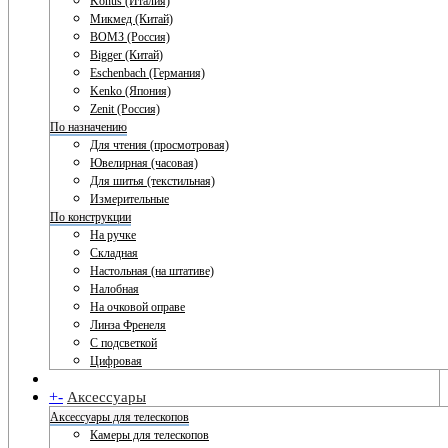
Konus (Италия)
Микмед (Китай)
ВОМЗ (Россия)
Bigger (Китай)
Eschenbach (Германия)
Kenko (Япония)
Zenit (Россия)
По назначению
Для чтения (просмотровая)
Ювелирная (часовая)
Для шитья (текстильная)
Измерительные
По конструкции
На ручке
Складная
Настольная (на штативе)
Налобная
На очковой оправе
Линза Френеля
С подсветкой
Цифровая
+
-
Аксессуары
Аксессуары для телескопов
Камеры для телескопов