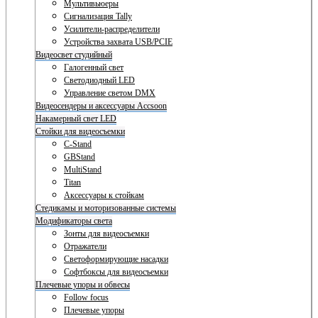
Мультивьюеры
Сигнализация Tally
Усилители-распределители
Устройства захвата USB/PCIE
Видеосвет студийный
Галогенный свет
Светодиодный LED
Управление светом DMX
Видеосендеры и аксессуары Accsoon
Накамерный свет LED
Стойки для видеосъемки
C-Stand
GBStand
MultiStand
Titan
Аксессуары к стойкам
Стедикамы и моторизованные системы
Модификаторы света
Зонты для видеосъемки
Отражатели
Светоформирующие насадки
Софтбоксы для видеосъемки
Плечевые упоры и обвесы
Follow focus
Плечевые упоры