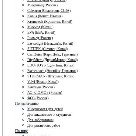
Микромед (Россия)
Celestron (Селестрон; США)
Konus (Конус; Италия)
Kromatech (Кроматек; Китай)
Микмед (Китай.)
EVA (ЕВА; Китай)
Биомед (Россия)
Eastcolight (Истколайт; Китай)
SITITEK (Сититек; Китай)
Carl Zeiss (Карл Цейс; Германия)
DigiMicro (ДиджиМикро; Китай)
EDU-TOYS (Эду-Тойз; Китай)
Eschenbach (Эшенбах; Германия)
STURMAN (Штурман; Китай)
Velvi (Велви; Китай)
Альтами (Россия)
АО «ЛОМО» (Россия)
ФОЗ (Россия)
По назначению
Микроскопы для детей
Для школьников и студентов
Для лаборатории
Для различных работ
По типу