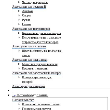
Чехлы для прицелов
Аксессуары для креплений
Антабки
Опоры
Ручки
Сошки
Аксессуары для тепловизоров
Кронштейны для тепловизоров
Источники питания и зарядные
устройства для тепловизоров
Аксессуары для луп и линз
Штативы напольные и запасные
лампы
Аксессуары для пневматики
Мишени и пулеулавливатели
Пружины и манжеты
Аксессуары для подствольных фонарей
Кольца и крепления для
фонарей
Аксессуары для интерьера
+
-
Фотооборудование
Постоянный свет
Комплекты постоянного света
Галогенные осветители