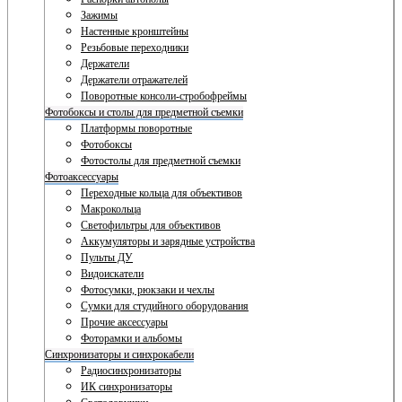
Зажимы
Настенные кронштейны
Резьбовые переходники
Держатели
Держатели отражателей
Поворотные консоли-стробофреймы
Фотобоксы и столы для предметной съемки
Платформы поворотные
Фотобоксы
Фотостолы для предметной съемки
Фотоаксессуары
Переходные кольца для объективов
Макрокольца
Светофильтры для объективов
Аккумуляторы и зарядные устройства
Пульты ДУ
Видоискатели
Фотосумки, рюкзаки и чехлы
Сумки для студийного оборудования
Прочие аксессуары
Фоторамки и альбомы
Синхронизаторы и синхрокабели
Радиосинхронизаторы
ИК синхронизаторы