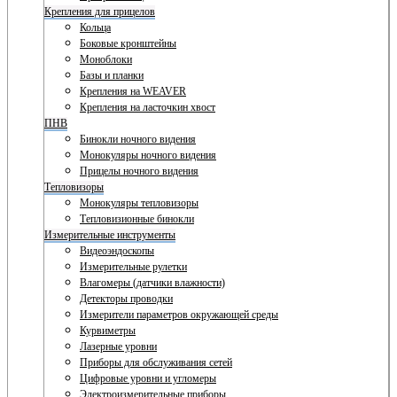
Крепления для прицелов
Кольца
Боковые кронштейны
Моноблоки
Базы и планки
Крепления на WEAVER
Крепления на ласточкин хвост
ПНВ
Бинокли ночного видения
Монокуляры ночного видения
Прицелы ночного видения
Тепловизоры
Монокуляры тепловизоры
Тепловизионные бинокли
Измерительные инструменты
Видеоэндоскопы
Измерительные рулетки
Влагомеры (датчики влажности)
Детекторы проводки
Измерители параметров окружающей среды
Курвиметры
Лазерные уровни
Приборы для обслуживания сетей
Цифровые уровни и угломеры
Электроизмерительные приборы