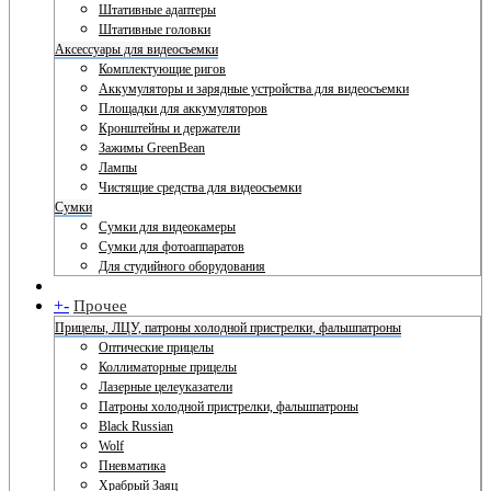
Штативные адаптеры
Штативные головки
Аксессуары для видеосъемки
Комплектующие ригов
Аккумуляторы и зарядные устройства для видеосъемки
Площадки для аккумуляторов
Кронштейны и держатели
Зажимы GreenBean
Лампы
Чистящие средства для видеосъемки
Сумки
Сумки для видеокамеры
Сумки для фотоаппаратов
Для студийного оборудования
+
-
Прочее
Прицелы, ЛЦУ, патроны холодной пристрелки, фальшпатроны
Оптические прицелы
Коллиматорные прицелы
Лазерные целеуказатели
Патроны холодной пристрелки, фальшпатроны
Black Russian
Wolf
Пневматика
Храбрый Заяц