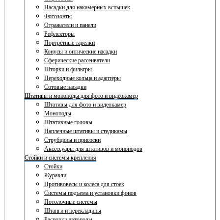
Насадки для накамерных вспышек
Фотозонты
Отражатели и панели
Рефлекторы
Портретные тарелки
Конусы и оптические насадки
Сферические рассеиватели
Шторки и фильтры
Переходные кольца и адаптеры
Сотовые насадки
Штативы и моноподы для фото и видеокамер
Штативы для фото и видеокамер
Моноподы
Штативные головы
Наплечные штативы и стедикамы
Струбцины и присоски
Аксессуары для штативов и моноподов
Стойки и системы крепления
Стойки
Журавли
Противовесы и колеса для стоек
Системы подъема и установки фонов
Потолочные системы
Штанги и перекладины
Распорки автополы