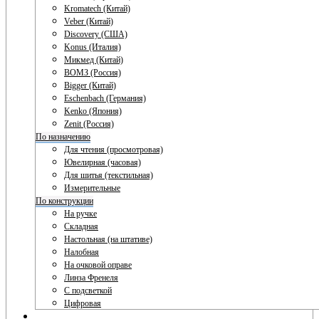
Kromatech (Китай)
Veber (Китай)
Discovery (США)
Konus (Италия)
Микмед (Китай)
ВОМЗ (Россия)
Bigger (Китай)
Eschenbach (Германия)
Kenko (Япония)
Zenit (Россия)
По назначению
Для чтения (просмотровая)
Ювелирная (часовая)
Для шитья (текстильная)
Измерительные
По конструкции
На ручке
Складная
Настольная (на штативе)
Налобная
На очковой оправе
Линза Френеля
С подсветкой
Цифровая