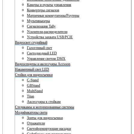
Камеры и пульты управления
Конвертеры сигналов
Матричные коммутаторы/Роутеры
Мультивьюеры
Сигнализация Tally
Усилители-распределители
Устройства захвата USB/PCIE
Видеосвет студийный
Галогенный свет
Светодиодный LED
Управление светом DMX
Видеосендеры и аксессуары Accsoon
Накамерный свет LED
Стойки для видеосъемки
C-Stand
GBStand
MultiStand
Titan
Аксессуары к стойкам
Стедикамы и моторизованные системы
Модификаторы света
Зонты для видеосъемки
Отражатели
Светоформирующие насадки