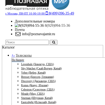
8(499)396-35-49
г. Москва, ПН-ПТ 10:00-19:00
Дополнительные номера
8(929)994-55-36
Почта
info@poznavajamir.ru
Каталог
+
-
Телескопы
По бренду
Levenhuk (Левенгук, США)
Sky-Watcher (Скай-Вотчер, Китай)
Veber (Вебер, Китай)
Bresser (Брессер, Германия)
Discovery (Дискавери, США)
Konus (Конус, Италия)
Celestron (Селестрон, США)
Meade (Мид, США)
Sturman (Штурман, Китай)
Eastcolight (Истколайт, Китай)