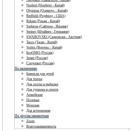
Navigator (Навигатор - Китай)
Norbert (Норберт - Китай)
Olympus (Олимпус - Китай)
Redfield (Редфилд - США)
Rekam (Рекам - Китай)
Sightron (Сайтрон - Япония)
Steiner (Штайнер - Германия)
SWAROVSKI (Сваровски - Австрия)
Tasco (Таско - Китай)
Vortex (Вортекс - Китай)
БелОМО (Россия)
Зенит (Россия)
Следопыт (Россия)
По назначению
Бинокли для детей
Для театра
Для охоты и рыбалки
Для туризма и спорта
Армейские
Полевые
Морские
Для астрономии
По другим параметрам
Zoom
Влагозащищенность