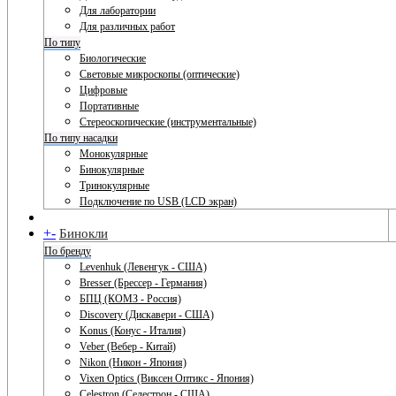
Для лаборатории
Для различных работ
По типу
Биологические
Световые микроскопы (оптические)
Цифровые
Портативные
Стереоскопические (инструментальные)
По типу насадки
Монокулярные
Бинокулярные
Тринокулярные
Подключение по USB (LCD экран)
+
-
Бинокли
По бренду
Levenhuk (Левенгук - США)
Bresser (Брессер - Германия)
БПЦ (КОМЗ - Россия)
Discovery (Дискавери - США)
Konus (Конус - Италия)
Veber (Вебер - Китай)
Nikon (Никон - Япония)
Vixen Optics (Виксен Оптикс - Япония)
Celestron (Селестрон - США)