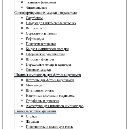
Тканевые фотофоны
Флизелиновые
Светоформирующие насадки и отражатели
Софтбоксы
Насадки для накамерных вспышек
Фотозонты
Отражатели и панели
Рефлекторы
Портретные тарелки
Конусы и оптические насадки
Сферические рассеиватели
Шторки и фильтры
Переходные кольца и адаптеры
Сотовые насадки
Штативы и моноподы для фото и видеокамер
Штативы для фото и видеокамер
Моноподы
Штативные головы
Наплечные штативы и стедикамы
Струбцины и присоски
Аксессуары для штативов и моноподов
Стойки и системы крепления
Стойки
Журавли
Противовесы и колеса для стоек