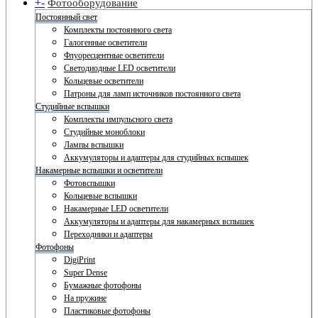
+
-
Фотооборудование
Постоянный свет
Комплекты постоянного света
Галогенные осветители
Флуоресцентные осветители
Светодиодные LED осветители
Кольцевые осветители
Патроны для ламп источников постоянного света
Студийные вспышки
Комплекты импульсного света
Студийные моноблоки
Лампы вспышки
Аккумуляторы и адаптеры для студийных вспышек
Накамерные вспышки и осветители
Фотовспышки
Кольцевые вспышки
Накамерные LED осветители
Аккумуляторы и адаптеры для накамерных вспышек
Переходники и адаптеры
Фотофоны
DigiPrint
Super Dense
Бумажные фотофоны
На пружине
Пластиковые фотофоны