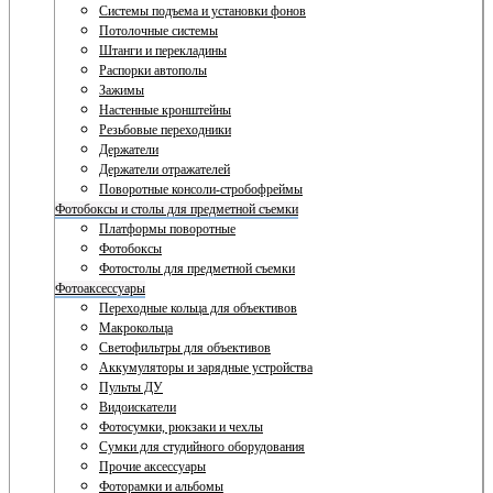
Системы подъема и установки фонов
Потолочные системы
Штанги и перекладины
Распорки автополы
Зажимы
Настенные кронштейны
Резьбовые переходники
Держатели
Держатели отражателей
Поворотные консоли-стробофреймы
Фотобоксы и столы для предметной съемки
Платформы поворотные
Фотобоксы
Фотостолы для предметной съемки
Фотоаксессуары
Переходные кольца для объективов
Макрокольца
Светофильтры для объективов
Аккумуляторы и зарядные устройства
Пульты ДУ
Видоискатели
Фотосумки, рюкзаки и чехлы
Сумки для студийного оборудования
Прочие аксессуары
Фоторамки и альбомы