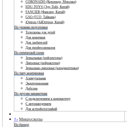
CORONADO (Коронадо, Мексика)
EDU-TOYS (Эду-Тойз, Китай)
FANCIER (Фансиер, Китай)
GSO (ГСО, Тайвань)
iOptron (АйОптрон, Китай)
По уровню подготовки
Телескопы для детей
Для новичков
Для любителей
Для профессионалов
По оптической схеме
Зеркальные (рефлекторы)
Линзовые (рефракторы)
Зеркально-линзовые (катадиоптрики)
По типу монтировки
Азимутальная
Экваториальная
Добсона
По другим параметрам
С подключением к компьютеру
С автонаведением
Для астрофотографий
+
-
Микроскопы
По бренду