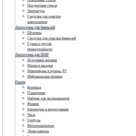
Покровные стекла
Предметные стекла
Литература
Средства для очистки
микроскопов
Аксессуары для биноклей
Штативы
Средства для очистки биноклей
Сумки и другие
принадлежности
Аксессуары для ПНВ
Источники питания
Маски и насадки
Микрофоны и пульты ДУ
Инфракрасные фонари
Разное
Компасы
Планетарии
Наборы для экспериментов
Фонари
Барометры и метеостанции
Часы
Глобусы
Металлоискатели
Экшн-камеры