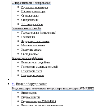
Синхронизаторы и синхрокабели
Радиосинхронизаторы
ИК синхронизаторы
Светоловушки
Синхрокабели
TTL синхрокабели
Запасные лампы и колбы
Газоразрядные (импульсные)
Галогенные
Флуоресцентные лампы
Металлогалогенные
Защитные стекла
Светодиодные
Генераторы спецэффектов
Вентиляторы студийные
Генераторы мыльных пузырей
Генераторы снега
Генераторы тумана
+
-
Видеооборудование
Видеомикшеры, конвертеры, контроллеры и аксессуары AVMATRIX
Видеокодеры
Видеомикшеры
Видеомониторы AVMATRIX
Волоконно-оптические удлинители