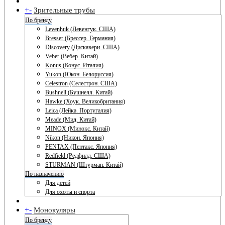
+
-
Зрительные трубы
По бренду
Levenhuk (Левенгук. США)
Bresser (Брессер. Германия)
Discovery (Дискавери. США)
Veber (Вебер. Китай)
Konus (Конус. Италия)
Yukon (Юкон. Белоруссия)
Celestron (Селестрон. США)
Bushnell (Бушнелл. Китай)
Hawke (Хоук. Великобритания)
Leica (Лейка. Португалия)
Meade (Мид. Китай)
MINOX (Минокс. Китай)
Nikon (Никон. Япония)
PENTAX (Пентакс. Япония)
Redfield (Редфилд. США)
STURMAN (Штурман. Китай)
По назначению
Для детей
Для охоты и спорта
+
-
Монокуляры
По бренду