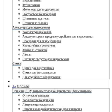
Видеоштативы
Фотоштативы
Моноподы для видеосъемки
Быстросъемные площадки
Штативные адаптеры
Штативные головки
Аксессуары для видеосъемки
Комплектующие ригов
Аккумуляторы и зарядные устройства для видеосъемки
Площадки для аккумуляторов
Кронштейны и держатели
Зажимы GreenBean
Лампы
Чистящие средства для видеосъемки
Сумки
Сумки для видеокамеры
Сумки для фотоаппаратов
Для студийного оборудования
+
-
Прочее
Прицелы, ЛЦУ, патроны холодной пристрелки, фальшпатроны
Оптические прицелы
Коллиматорные прицелы
Лазерные целеуказатели
Патроны холодной пристрелки, фальшпатроны