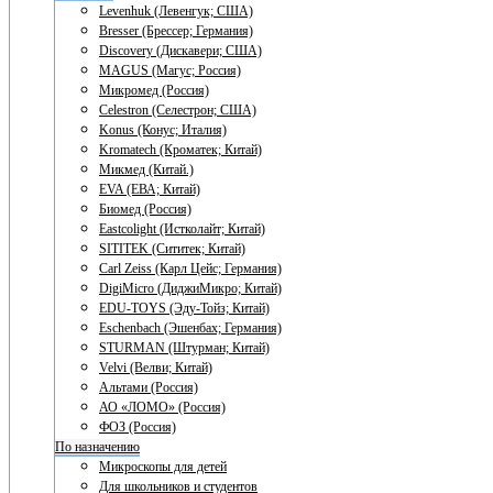
Levenhuk (Левенгук; США)
Bresser (Брессер; Германия)
Discovery (Дискавери; США)
MAGUS (Магус; Россия)
Микромед (Россия)
Celestron (Селестрон; США)
Konus (Конус; Италия)
Kromatech (Кроматек; Китай)
Микмед (Китай.)
EVA (ЕВА; Китай)
Биомед (Россия)
Eastcolight (Истколайт; Китай)
SITITEK (Сититек; Китай)
Carl Zeiss (Карл Цейс; Германия)
DigiMicro (ДиджиМикро; Китай)
EDU-TOYS (Эду-Тойз; Китай)
Eschenbach (Эшенбах; Германия)
STURMAN (Штурман; Китай)
Velvi (Велви; Китай)
Альтами (Россия)
АО «ЛОМО» (Россия)
ФОЗ (Россия)
По назначению
Микроскопы для детей
Для школьников и студентов