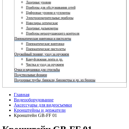
Лазерные уровни
Приборы для обслуживания сетей
Цифровые уровни и угломеры
Электроизмерительные приборы
Нивелиры оптические
Лазерные дальномеры
Приборы неразрушающего контроля
Пневматические винтовки и пистолеты
Пневматические винтовки
Пневматические пистолеты
Оружейный тюнинг, уход за оружием
Камуфляжная лента и др.
Чистка и уход за оружием
Очки и наушники для стрельбы
Подствольные фонари
Подзорные трубы, бинокли, барометры и др. из бронзы
Главная
Видеооборудование
Аксессуары для видеосъемки
Кронштейны и держатели
Кронштейн GB-FF 01