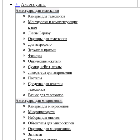
+
-
Аксессуары
Аксессуары для телескопов
Камеры для телескопов
Монтировки и комплектующие
к ним
Линзы Барлоу
Окуляры для телескопов
Для астрофото
Зеркала и призмы
Фильтры
Оптические искатели
Сумки, кейсы, чехлы
Литература для астрономии
Постеры
Средства для очистки
телескопов
Разное для телескопов
Аксессуары для микроскопов
Камеры для микроскопов
Микропрепараты
Наборы для опытов
Объективы для микроскопов
Окуляры для микроскопов
Запчасти