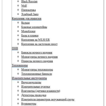
Black Russian
Wolf
Пневматика
Храбрый Заяц
Крепления для прицелов
Кольца
Боковые кронштейны
Моноблоки
Базы и планки
Крепления на WEAVER
Крепления на ласточкин хвост
ПНВ
Бинокли ночного видения
Монокуляры ночного видения
Прицелы ночного видения
Тепловизоры
Монокуляры тепловизоры
Тепловизионные бинокли
Измерительные инструменты
Видеоэндоскопы
Измерительные рулетки
Влагомеры (датчики влажности)
Детекторы проводки
Измерители параметров окружающей среды
Курвиметры