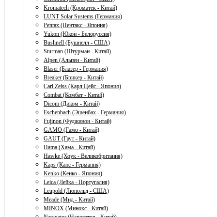
Kromatech (Кроматек - Китай)
LUNT Solar Systems (Германия)
Pentax (Пентакс - Япония)
Yukon (Юкон - Белоруссия)
Bushnell (Бушнелл - США)
Sturman (Штурман - Китай)
Alpen (Альпен - Китай)
Blaser (Блазер - Германия)
Breaker (Брикер - Китай)
Carl Zeiss (Карл Цейс - Япония)
Combat (Комбат - Китай)
Dicom (Диком - Китай)
Eschenbach (Эшенбах - Германия)
Fujinon (Фуджинон - Китай)
GAMO (Гамо - Китай)
GAUT (Гаут - Китай)
Hama (Хама - Китай)
Hawke (Хоук - Великобритания)
Kaps (Капс - Германия)
Kenko (Кенко - Япония)
Leica (Лейка - Португалия)
Leupold (Люпольд - США)
Meade (Мид - Китай)
MINOX (Минокс - Китай)