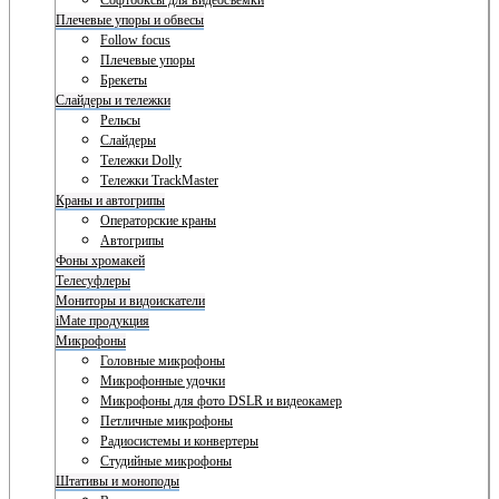
Софтбоксы для видеосъемки
Плечевые упоры и обвесы
Follow focus
Плечевые упоры
Брекеты
Слайдеры и тележки
Рельсы
Слайдеры
Тележки Dolly
Тележки TrackMaster
Краны и автогрипы
Операторские краны
Автогрипы
Фоны хромакей
Телесуфлеры
Мониторы и видоискатели
iMate продукция
Микрофоны
Головные микрофоны
Микрофонные удочки
Микрофоны для фото DSLR и видеокамер
Петличные микрофоны
Радиосистемы и конвертеры
Студийные микрофоны
Штативы и моноподы