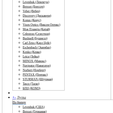
Levenhuk (Левенгук)
Bresser (Брессер)
Veber (Вебер)
Discovery (Дискавери)
Konus (Конус)
Vixen Optics (Виксен Оптикс)
Моя Планета (Китай)
Celestron (Селестрон)
Bushnell (Бушнелл)
Carl Zeiss (Карл Цейс)
Eschenbach (Эшенбах)
Kenko (Кенко)
Leica (Лейка)
MINOX (Минокс)
Navigator (Навигатор)
Norbert (Норберт)
PENTAX (Пентакс)
STURMAN (Штурман)
Tasco (Таско)
БПЦ (КОМЗ)
+
-
Лупы
По бренду
Levenhuk (США)
Bresser (Германия)