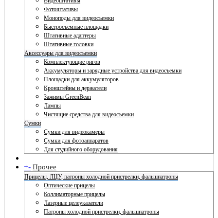
Видеоштативы
Фотоштативы
Моноподы для видеосъемки
Быстросъемные площадки
Штативные адаптеры
Штативные головки
Аксессуары для видеосъемки
Комплектующие ригов
Аккумуляторы и зарядные устройства для видеосъемки
Площадки для аккумуляторов
Кронштейны и держатели
Зажимы GreenBean
Лампы
Чистящие средства для видеосъемки
Сумки
Сумки для видеокамеры
Сумки для фотоаппаратов
Для студийного оборудования
+
-
Прочее
Прицелы, ЛЦУ, патроны холодной пристрелки, фальшпатроны
Оптические прицелы
Коллиматорные прицелы
Лазерные целеуказатели
Патроны холодной пристрелки, фальшпатроны