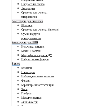
Предметные стекла
Литература
Средства для очистки
микроскопов
Аксессуары для биноклей
Штативы
Средства для очистки биноклей
Сумки и другие
принадлежности
Аксессуары для ПНВ
Источники питания
Маски и насадки
Микрофоны и пульты ДУ
Инфракрасные фонари
Разное
Компасы
Планетарии
Наборы для экспериментов
Фонари
Барометры и метеостанции
Часы
Глобусы
Металлоискатели
Экшн-камеры