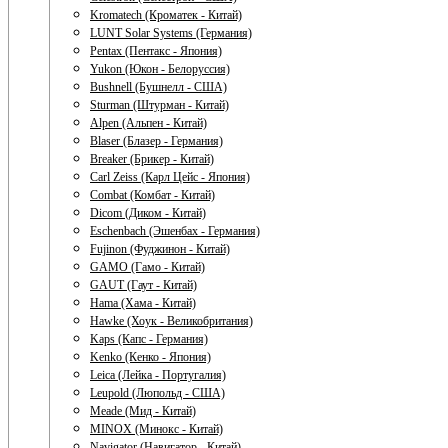
Kromatech (Кроматек - Китай)
LUNT Solar Systems (Германия)
Pentax (Пентакс - Япония)
Yukon (Юкон - Белоруссия)
Bushnell (Бушнелл - США)
Sturman (Штурман - Китай)
Alpen (Альпен - Китай)
Blaser (Блазер - Германия)
Breaker (Брикер - Китай)
Carl Zeiss (Карл Цейс - Япония)
Combat (Комбат - Китай)
Dicom (Диком - Китай)
Eschenbach (Эшенбах - Германия)
Fujinon (Фуджинон - Китай)
GAMO (Гамо - Китай)
GAUT (Гаут - Китай)
Hama (Хама - Китай)
Hawke (Хоук - Великобритания)
Kaps (Капс - Германия)
Kenko (Кенко - Япония)
Leica (Лейка - Португалия)
Leupold (Люпольд - США)
Meade (Мид - Китай)
MINOX (Минокс - Китай)
Navigator (Навигатор - Китай)