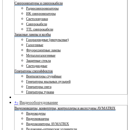
Синхронизаторы и синхрокабели
Радиосинхронизаторы
ИК синхронизаторы
Светоловушки
Синхрокабели
TTL синхрокабели
Запасные лампы и колбы
Газоразрядные (импульсные)
Галогенные
Флуоресцентные лампы
Металлогалогенные
Защитные стекла
Светодиодные
Генераторы спецэффектов
Вентиляторы студийные
Генераторы мыльных пузырей
Генераторы снега
Генераторы тумана
+
-
Видеооборудование
Видеомикшеры, конвертеры, контроллеры и аксессуары AVMATRIX
Видеокодеры
Видеомикшеры
Видеомониторы AVMATRIX
Волоконно-оптические удлинители