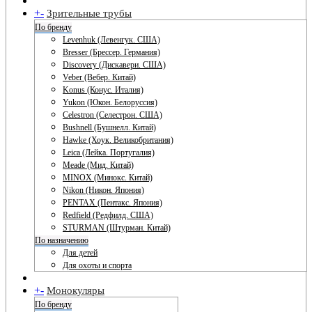
+
-
Зрительные трубы
По бренду
Levenhuk (Левенгук. США)
Bresser (Брессер. Германия)
Discovery (Дискавери. США)
Veber (Вебер. Китай)
Konus (Конус. Италия)
Yukon (Юкон. Белоруссия)
Celestron (Селестрон. США)
Bushnell (Бушнелл. Китай)
Hawke (Хоук. Великобритания)
Leica (Лейка. Португалия)
Meade (Мид. Китай)
MINOX (Минокс. Китай)
Nikon (Никон. Япония)
PENTAX (Пентакс. Япония)
Redfield (Редфилд. США)
STURMAN (Штурман. Китай)
По назначению
Для детей
Для охоты и спорта
+
-
Монокуляры
По бренду