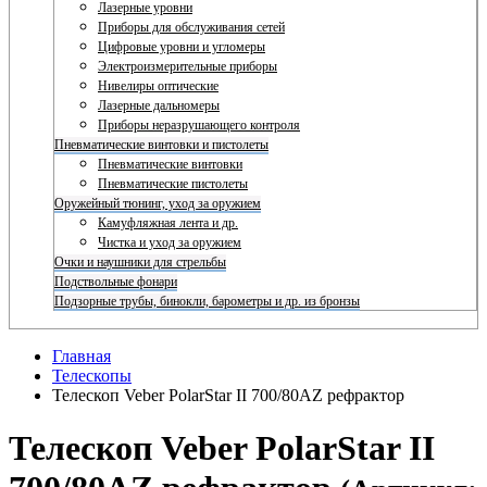
Лазерные уровни
Приборы для обслуживания сетей
Цифровые уровни и угломеры
Электроизмерительные приборы
Нивелиры оптические
Лазерные дальномеры
Приборы неразрушающего контроля
Пневматические винтовки и пистолеты
Пневматические винтовки
Пневматические пистолеты
Оружейный тюнинг, уход за оружием
Камуфляжная лента и др.
Чистка и уход за оружием
Очки и наушники для стрельбы
Подствольные фонари
Подзорные трубы, бинокли, барометры и др. из бронзы
Главная
Телескопы
Телескоп Veber PolarStar II 700/80AZ рефрактор
Телескоп Veber PolarStar II