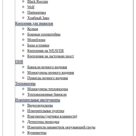
Black Russian
Wolf
Пневматика
Храбрый Заяц
Крепления для прицелов
Кольца
Боковые кронштейны
Моноблоки
Базы и планки
Крепления на WEAVER
Крепления на ласточкин хвост
ПНВ
Бинокли ночного видения
Монокуляры ночного видения
Прицелы ночного видения
Тепловизоры
Монокуляры тепловизоры
Тепловизионные бинокли
Измерительные инструменты
Видеоэндоскопы
Измерительные рулетки
Влагомеры (датчики влажности)
Детекторы проводки
Измерители параметров окружающей среды
Курвиметры