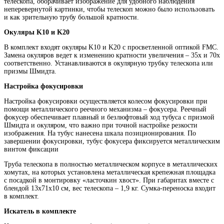
телескопа, оборачивает изображение для удобного наблюдения
неперевернутой картинки, чтобы телескоп можно было использовать
и как зрительную трубу большой кратности.
Окуляры
K10 и K20
В комплект входят окуляры K10 и K20 с просветленной оптикой FMC.
Замена окуляров ведет к изменению кратности увеличения – 35х и 70х
соответственно. Устанавливаются в окулярную трубку телескопа или
призмы Шмидта.
Настройка фокусировки
Настройка фокусировки осуществляется колесом фокусировки при
помощи металлического реечного механизма – фокусера. Реечный
фокусер обеспечивает плавный и безлюфтовый ход тубуса с призмой
Шмидта и окуляром, что важно при точной настройке резкости
изображения. На тубус нанесена шкала позиционирования. По
завершении фокусировки, тубус фокусера фиксируется металлическим
винтом фиксации
Труба телескопа в полностью металлическом корпусе в металлических
хомутах, на которых установлена металлическая крепежная площадка
с посадкой в монтировку «ласточкин хвост». При габаритах вместе с
блендой 13х71х10 см, вес телескопа – 1,9 кг. Сумка-переноска входит
в комплект.
Искатель в комплекте