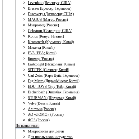
Levenhuk (Левенгук; США)
Bresser (Брессер; Германия)
Discovery (Дискавери; США)
MAGUS (Магус; Россия)
Микромед (Россия)
Celestron (Селестрон; США)
Konus (Конус; Италия)
Kromatech (Кроматек; Китай)
Микмед (Китай.)
EVA (ЕВА; Китай)
Биомед (Россия)
Eastcolight (Истколайт; Китай)
SITITEK (Сититек; Китай)
Carl Zeiss (Карл Цейс; Германия)
DigiMicro (ДиджиМикро; Китай)
EDU-TOYS (Эду-Тойз; Китай)
Eschenbach (Эшенбах; Германия)
STURMAN (Штурман; Китай)
Velvi (Велви; Китай)
Альтами (Россия)
АО «ЛОМО» (Россия)
ФОЗ (Россия)
По назначению
Микроскопы для детей
Для школьников и студентов