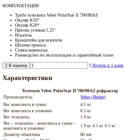
КОМПЛЕКТАЦИЯ
Труба телескопа Veber PolarStar II 700/80AZ
Окуляр K10*
Окуляр K20*
Призма угловая 1,25“
Искатель
Кронштейн для искателя
Штатив-тренога
Сумка-переноска
Руководство по эксплуатации и гарантийный талон
В корзину
Купить в 1 клик
Характеристики
Телескоп Veber PolarStar II 700/80AZ рефрактор
Производитель:
Veber (Вебер)
Вес комплекта в сумке
4.1 кг
Вес комплекта в упаковке
6.5 кг
Вес телескопа
1.9 кг
Вес – телескопа – комплекта в сумке –
1.9 кг 4.1 кг 6.5 кг
комплекта в упаковке
Диаметр объектива
80 мм