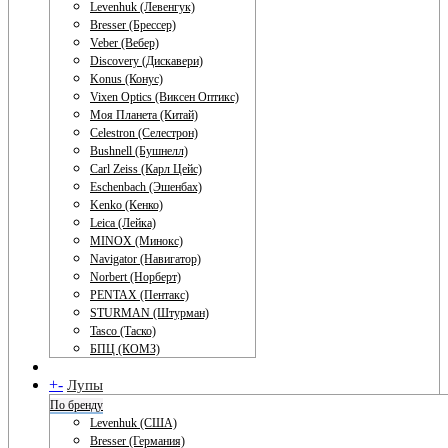
Levenhuk (Левенгук)
Bresser (Брессер)
Veber (Вебер)
Discovery (Дискавери)
Konus (Конус)
Vixen Optics (Виксен Оптикс)
Моя Планета (Китай)
Celestron (Селестрон)
Bushnell (Бушнелл)
Carl Zeiss (Карл Цейс)
Eschenbach (Эшенбах)
Kenko (Кенко)
Leica (Лейка)
MINOX (Минокс)
Navigator (Навигатор)
Norbert (Норберт)
PENTAX (Пентакс)
STURMAN (Штурман)
Tasco (Таско)
БПЦ (КОМЗ)
+
-
Лупы
По бренду
Levenhuk (США)
Bresser (Германия)