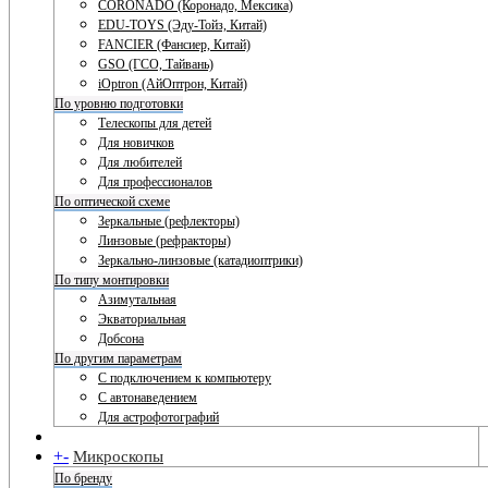
CORONADO (Коронадо, Мексика)
EDU-TOYS (Эду-Тойз, Китай)
FANCIER (Фансиер, Китай)
GSO (ГСО, Тайвань)
iOptron (АйОптрон, Китай)
По уровню подготовки
Телескопы для детей
Для новичков
Для любителей
Для профессионалов
По оптической схеме
Зеркальные (рефлекторы)
Линзовые (рефракторы)
Зеркально-линзовые (катадиоптрики)
По типу монтировки
Азимутальная
Экваториальная
Добсона
По другим параметрам
С подключением к компьютеру
С автонаведением
Для астрофотографий
+
-
Микроскопы
По бренду