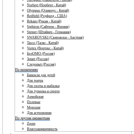
Norbert (Норберт - Китай)
Olympus (Олимпус - Китай)
Redfield (Редфилд - США)
Rekam (Рекам - Китай)
Sightron (Сайтрон - Япония)
Steiner (Штайнер - Германия)
SWAROVSKI (Сваровски - Австрия)
Tasco (Таско - Китай)
Vortex (Вортекс - Китай)
БелОМО (Россия)
Зенит (Россия)
Следопыт (Россия)
По назначению
Бинокли для детей
Для театра
Для охоты и рыбалки
Для туризма и спорта
Армейские
Полевые
Морские
Для астрономии
По другим параметрам
Zoom
Влагозащищенность