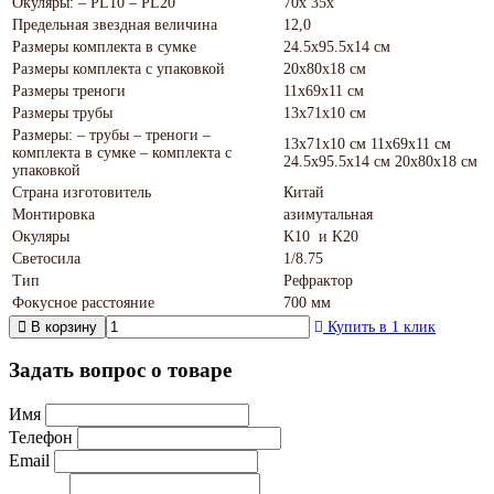
Окуляры: – PL10 – PL20
70х 35х
Предельная звездная величина
12,0
Размеры комплекта в сумке
24.5х95.5х14 см
Размеры комплекта с упаковкой
20х80х18 см
Размеры треноги
11х69х11 см
Размеры трубы
13х71х10 см
Размеры: – трубы – треноги –
13х71х10 см 11х69х11 см
комплекта в сумке – комплекта с
24.5х95.5х14 см 20х80х18 см
упаковкой
Страна изготовитель
Китай
Монтировка
азимутальная
Окуляры
K10 и K20
Светосила
1/8.75
Тип
Рефрактор
Фокусное расстояние
700 мм
В корзину
Купить в 1 клик
Задать вопрос о товаре
Имя
Телефон
Email