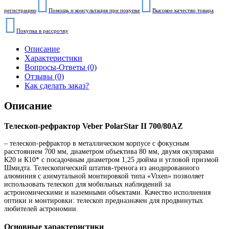
регистрацию
Помощь и консультация при покупке
Высокое качество товара
Покупка в рассрочку
Описание
Характеристики
Вопросы-Ответы (0)
Отзывы (0)
Как сделать заказ?
Описание
Телескоп-рефрактор Veber PolarStar II 700/80AZ
– телескоп-рефрактор в металлическом корпусе с фокусным
расстоянием 700 мм, диаметром объектива 80 мм, двумя окулярами
К20 и К10* с посадочным диаметром 1,25 дюйма и угловой призмой
Шмидта. Телескопический штатив-тренога из анодированного
алюминия с азимутальной монтировкой типа «Vixen» позволяет
использовать телескоп для мобильных наблюдений за
астрономическими и наземными объектами. Качество исполнения
оптики и монтировки: телескоп предназначен для продвинутых
любителей астрономии.
Основные характеристики