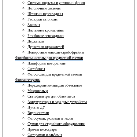
Системы подъема и установки фонов
Потолочные системы
Штанги и перекладины
Распорки автополы
Зажимы
Настенные кронштейны
Резьбовые переходники
Держатели
Держатели отражателей
Поворотные консоли-стробофреймы
Фотобоксы и столы для предметной съемки
Платформы поворотные
Фотобоксы
Фотостолы для предметной съемки
Фотоаксессуары
Переходные кольца для объективов
Макрокольца
Светофильтры для объективов
Аккумуляторы и зарядные устройства
Пульты ДУ
Видоискатели
Фотосумки, рюкзаки и чехлы
Сумки для студийного оборудования
Прочие аксессуары
Фоторамки и альбомы