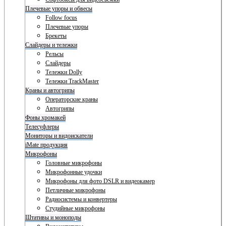
Плечевые упоры и обвесы
Follow focus
Плечевые упоры
Брекеты
Слайдеры и тележки
Рельсы
Слайдеры
Тележки Dolly
Тележки TrackMaster
Краны и автогрипы
Операторские краны
Автогрипы
Фоны хромакей
Телесуфлеры
Мониторы и видоискатели
iMate продукция
Микрофоны
Головные микрофоны
Микрофонные удочки
Микрофоны для фото DSLR и видеокамер
Петличные микрофоны
Радиосистемы и конвертеры
Студийные микрофоны
Штативы и моноподы