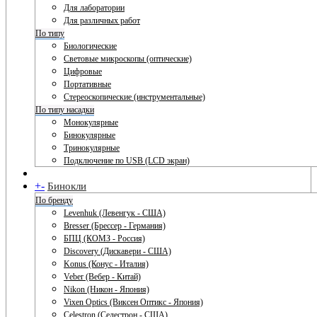
Для лаборатории
Для различных работ
По типу
Биологические
Световые микроскопы (оптические)
Цифровые
Портативные
Стереоскопические (инструментальные)
По типу насадки
Монокулярные
Бинокулярные
Тринокулярные
Подключение по USB (LCD экран)
+
-
Бинокли
По бренду
Levenhuk (Левенгук - США)
Bresser (Брессер - Германия)
БПЦ (КОМЗ - Россия)
Discovery (Дискавери - США)
Konus (Конус - Италия)
Veber (Вебер - Китай)
Nikon (Никон - Япония)
Vixen Optics (Виксен Оптикс - Япония)
Celestron (Селестрон - США)