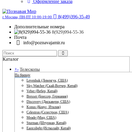
Оформление заказа
8(499)396-35-49
г. Москва, ПН-ПТ 10:00-19:00
Дополнительные номера
8(929)994-55-36
Почта
info@poznavajamir.ru
Каталог
+
-
Телескопы
По бренду
Levenhuk (Левенгук, США)
Sky-Watcher (Скай-Вотчер, Китай)
Veber (Вебер, Китай)
Bresser (Брессер, Германия)
Discovery (Дискавери, США)
Konus (Конус, Италия)
Celestron (Селестрон, США)
Meade (Мид, США)
Sturman (Штурман, Китай)
Eastcolight (Истколайт, Китай)