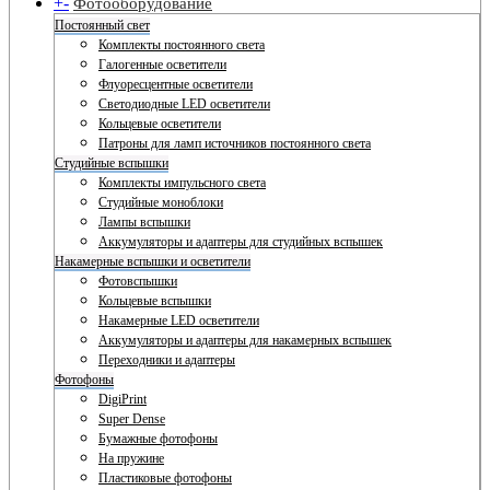
+
-
Фотооборудование
Постоянный свет
Комплекты постоянного света
Галогенные осветители
Флуоресцентные осветители
Светодиодные LED осветители
Кольцевые осветители
Патроны для ламп источников постоянного света
Студийные вспышки
Комплекты импульсного света
Студийные моноблоки
Лампы вспышки
Аккумуляторы и адаптеры для студийных вспышек
Накамерные вспышки и осветители
Фотовспышки
Кольцевые вспышки
Накамерные LED осветители
Аккумуляторы и адаптеры для накамерных вспышек
Переходники и адаптеры
Фотофоны
DigiPrint
Super Dense
Бумажные фотофоны
На пружине
Пластиковые фотофоны