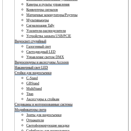
Камеры и пульты управления
Конвертеры сигналов
Матричные коммутаторы/Роутеры
Мультивьюеры
Сигнализация Tally
Усилители-распределители
Устройства захвата USB/PCIE
Видеосвет студийный
Галогенный свет
Светодиодный LED
Управление светом DMX
Видеосендеры и аксессуары Accsoon
Накамерный свет LED
Стойки для видеосъемки
C-Stand
GBStand
MultiStand
Titan
Аксессуары к стойкам
Стедикамы и моторизованные системы
Модификаторы света
Зонты для видеосъемки
Отражатели
Светоформирующие насадки
Софтбоксы для видеосъемки