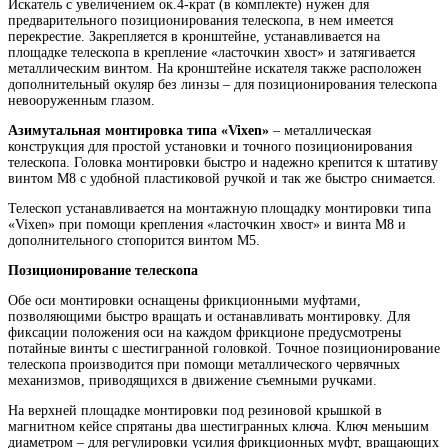
Искатель с увеличением ок.4-крат (в комплекте) нужен для
предварительного позиционирования телескопа, в нем имеется
перекрестие. Закрепляется в кронштейне, устанавливается на
площадке телескопа в крепление «ласточкин хвост» и затягивается
металлическим винтом. На кронштейне искателя также расположен
дополнительный окуляр без линзы – для позиционирования телескопа
невооруженным глазом.
Азимутальная монтировка типа «Vixen»
– металлическая
конструкция для простой установки и точного позиционирования
телескопа. Головка монтировки быстро и надежно крепится к штативу
винтом М8 с удобной пластиковой ручкой и так же быстро снимается.
Телескоп устанавливается на монтажную площадку монтировки типа
«Vixen» при помощи крепления «ласточкин хвост» и винта М8 и
дополнительного стопорится винтом М5.
Позиционирование телескопа
Обе оси монтировки оснащены фрикционными муфтами,
позволяющими быстро вращать и останавливать монтировку. Для
фиксации положения оси на каждом фрикционе предусмотрены
потайные винты с шестигранной головкой. Точное позиционирование
телескопа производится при помощи металлического червячных
механизмов, приводящихся в движение съемными ручками.
На верхней площадке монтировки под резиновой крышкой в
магнитном кейсе спрятаны два шестигранных ключа. Ключ меньшим
диаметром – для регулировки усилия фрикционных муфт, вращающих