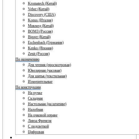
Kromatech (Китай)
Veber (Китай)
Discovery (США)
Konus (Италия)
Микмед (Китай)
ВОМЗ (Россия)
Bigger (Китай)
Eschenbach (Германия)
Kenko (Япония)
Zenit (Россия)
По назначению
Для чтения (просмотровая)
Ювелирная (часовая)
Для шитья (текстильная)
Измерительные
По конструкции
На ручке
Складная
Настольная (на штативе)
Налобная
На очковой оправе
Линза Френеля
С подсветкой
Цифровая