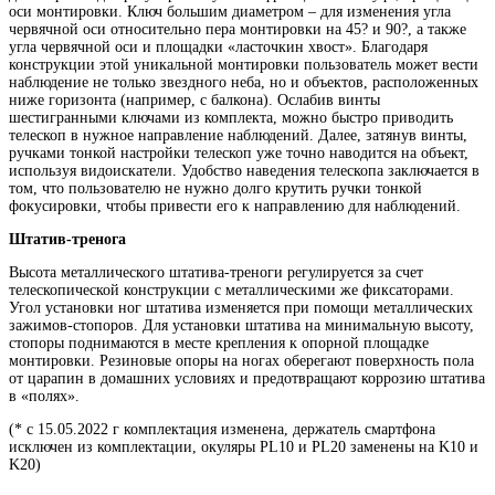
оси монтировки. Ключ большим диаметром – для изменения угла
червячной оси относительно пера монтировки на 45? и 90?, а также
угла червячной оси и площадки «ласточкин хвост». Благодаря
конструкции этой уникальной монтировки пользователь может вести
наблюдение не только звездного неба, но и объектов, расположенных
ниже горизонта (например, с балкона). Ослабив винты
шестигранными ключами из комплекта, можно быстро приводить
телескоп в нужное направление наблюдений. Далее, затянув винты,
ручками тонкой настройки телескоп уже точно наводится на объект,
используя видоискатели. Удобство наведения телескопа заключается в
том, что пользователю не нужно долго крутить ручки тонкой
фокусировки, чтобы привести его к направлению для наблюдений.
Штатив-тренога
Высота металлического штатива-треноги регулируется за счет
телескопической конструкции с металлическими же фиксаторами.
Угол установки ног штатива изменяется при помощи металлических
зажимов-стопоров. Для установки штатива на минимальную высоту,
стопоры поднимаются в месте крепления к опорной площадке
монтировки. Резиновые опоры на ногах оберегают поверхность пола
от царапин в домашних условиях и предотвращают коррозию штатива
в «полях».
(* с 15.05.2022 г комплектация изменена, держатель смартфона
исключен из комплектации, окуляры PL10 и PL20 заменены на K10 и
K20)