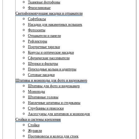
Тканевые фотофоны
Флизелиновые
Светоформирующие насадки и отражатели
Софтбоксы
Насадки для накамерных вспышек
Фотозонты
Отражатели и панели
Рефлекторы
Портретные тарелки
Конусы и оптические насадки
Сферические рассеиватели
Шторки и фильтры
Переходные кольца и адаптеры
Сотовые насадки
Штативы и моноподы для фото и видеокамер
Штативы для фото и видеокамер
Моноподы
Штативные головы
Наплечные штативы и стедикамы
Струбцины и присоски
Аксессуары для штативов и моноподов
Стойки и системы крепления
Стойки
Журавли
Противовесы и колеса для стоек