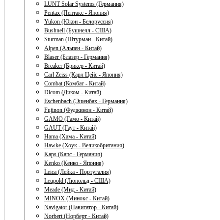
LUNT Solar Systems (Германия)
Pentax (Пентакс - Япония)
Yukon (Юкон - Белоруссия)
Bushnell (Бушнелл - США)
Sturman (Штурман - Китай)
Alpen (Альпен - Китай)
Blaser (Блазер - Германия)
Breaker (Брикер - Китай)
Carl Zeiss (Карл Цейс - Япония)
Combat (Комбат - Китай)
Dicom (Диком - Китай)
Eschenbach (Эшенбах - Германия)
Fujinon (Фуджинон - Китай)
GAMO (Гамо - Китай)
GAUT (Гаут - Китай)
Hama (Хама - Китай)
Hawke (Хоук - Великобритания)
Kaps (Капс - Германия)
Kenko (Кенко - Япония)
Leica (Лейка - Португалия)
Leupold (Люпольд - США)
Meade (Мид - Китай)
MINOX (Минокс - Китай)
Navigator (Навигатор - Китай)
Norbert (Норберт - Китай)