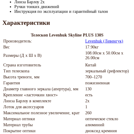
Линза Барлоу 2x
Ручки тонких движений
Инструкция по эксплуатации и гарантийный талон
Характеристики
Телескоп Levenhuk Skyline PLUS 130S
Производитель:
Levenhuk (Левенгук)
Вес
17.90кг
108.00см x 50.00см x
Размеры (Д х Ш х В)
26.00см
Страна изготовитель
Китай
Тип телескопа
зеркальный (рефлектор)
Высота треноги, мм
700–1270
Гарантия
пожизненная
Диаметр главного зеркала (апертура), мм
130
Крепление «ласточкин хвост»
есть
Линза Барлоу в комплекте
2x
Лоток для аксессуаров
1
Максимальное полезное увеличение, крат
260
Материал оптики
оптическое стекло
Материал трубы
алюминий
Покрытие оптики
диоксид кремния