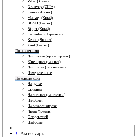
Veber (Китай)
Discovery (США)
Konus (Италия)
Микмед (Китай)
ВОМЗ (Россия)
Bigger (Китай)
Eschenbach (Германия)
Kenko (Япония)
Zenit (Россия)
По назначению
Для чтения (просмотровая)
Ювелирная (часовая)
Для шитья (текстильная)
Измерительные
По конструкции
На ручке
Складная
Настольная (на штативе)
Налобная
На очковой оправе
Линза Френеля
С подсветкой
Цифровая
+
-
Аксессуары