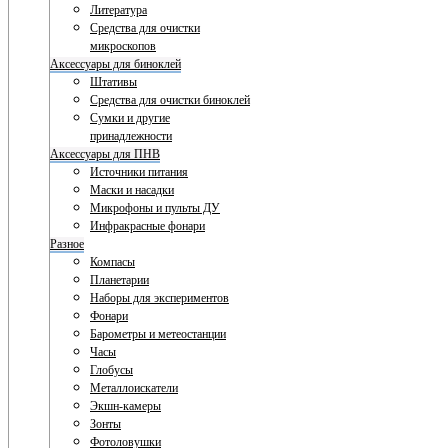
Литература
Средства для очистки
микроскопов
Аксессуары для биноклей
Штативы
Средства для очистки биноклей
Сумки и другие
принадлежности
Аксессуары для ПНВ
Источники питания
Маски и насадки
Микрофоны и пульты ДУ
Инфракрасные фонари
Разное
Компасы
Планетарии
Наборы для экспериментов
Фонари
Барометры и метеостанции
Часы
Глобусы
Металлоискатели
Экшн-камеры
Зонты
Фотоловушки