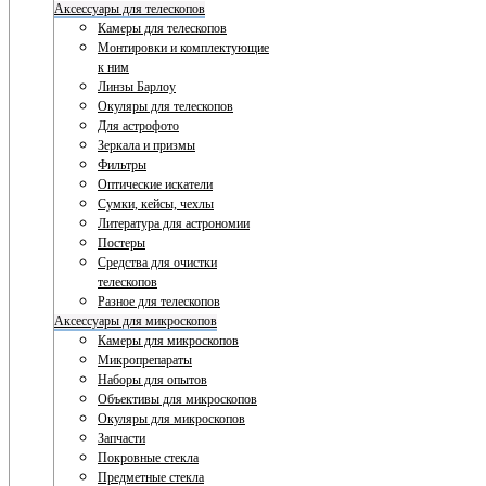
Аксессуары для телескопов
Камеры для телескопов
Монтировки и комплектующие
к ним
Линзы Барлоу
Окуляры для телескопов
Для астрофото
Зеркала и призмы
Фильтры
Оптические искатели
Сумки, кейсы, чехлы
Литература для астрономии
Постеры
Средства для очистки
телескопов
Разное для телескопов
Аксессуары для микроскопов
Камеры для микроскопов
Микропрепараты
Наборы для опытов
Объективы для микроскопов
Окуляры для микроскопов
Запчасти
Покровные стекла
Предметные стекла