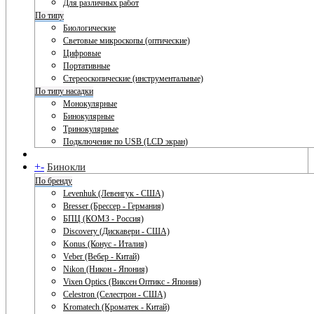
Для различных работ
По типу
Биологические
Световые микроскопы (оптические)
Цифровые
Портативные
Стереоскопические (инструментальные)
По типу насадки
Монокулярные
Бинокулярные
Тринокулярные
Подключение по USB (LCD экран)
+
-
Бинокли
По бренду
Levenhuk (Левенгук - США)
Bresser (Брессер - Германия)
БПЦ (КОМЗ - Россия)
Discovery (Дискавери - США)
Konus (Конус - Италия)
Veber (Вебер - Китай)
Nikon (Никон - Япония)
Vixen Optics (Виксен Оптикс - Япония)
Celestron (Селестрон - США)
Kromatech (Кроматек - Китай)