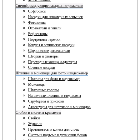
Флизелиновые
Светоформирующие насадки и отражатели
Софтбоксы
Насадки для накамерных вспышек
Фотозонты
Отражатели и панели
Рефлекторы
Портретные тарелки
Конусы и оптические насадки
Сферические рассеиватели
Шторки и фильтры
Переходные кольца и адаптеры
Сотовые насадки
Штативы и моноподы для фото и видеокамер
Штативы для фото и видеокамер
Моноподы
Штативные головы
Наплечные штативы и стедикамы
Струбцины и присоски
Аксессуары для штативов и моноподов
Стойки и системы крепления
Стойки
Журавли
Противовесы и колеса для стоек
Системы подъема и установки фонов