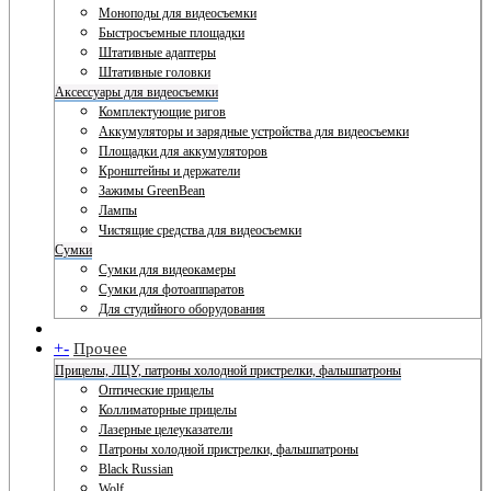
Моноподы для видеосъемки
Быстросъемные площадки
Штативные адаптеры
Штативные головки
Аксессуары для видеосъемки
Комплектующие ригов
Аккумуляторы и зарядные устройства для видеосъемки
Площадки для аккумуляторов
Кронштейны и держатели
Зажимы GreenBean
Лампы
Чистящие средства для видеосъемки
Сумки
Сумки для видеокамеры
Сумки для фотоаппаратов
Для студийного оборудования
+
-
Прочее
Прицелы, ЛЦУ, патроны холодной пристрелки, фальшпатроны
Оптические прицелы
Коллиматорные прицелы
Лазерные целеуказатели
Патроны холодной пристрелки, фальшпатроны
Black Russian
Wolf