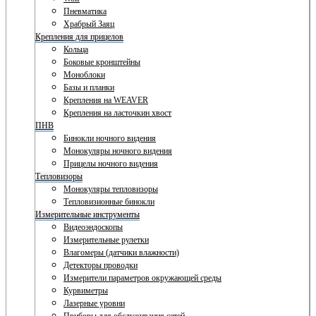
Пневматика
Храбрый Заяц
Крепления для прицелов
Кольца
Боковые кронштейны
Моноблоки
Базы и планки
Крепления на WEAVER
Крепления на ласточкин хвост
ПНВ
Бинокли ночного видения
Монокуляры ночного видения
Прицелы ночного видения
Тепловизоры
Монокуляры тепловизоры
Тепловизионные бинокли
Измерительные инструменты
Видеоэндоскопы
Измерительные рулетки
Влагомеры (датчики влажности)
Детекторы проводки
Измерители параметров окружающей среды
Курвиметры
Лазерные уровни