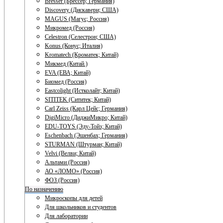
Bresser (Брессер; Германия)
Discovery (Дискавери; США)
MAGUS (Магус; Россия)
Микромед (Россия)
Celestron (Селестрон; США)
Konus (Конус; Италия)
Kromatech (Кроматек; Китай)
Микмед (Китай.)
EVA (ЕВА; Китай)
Биомед (Россия)
Eastcolight (Истколайт; Китай)
SITITEK (Сититек; Китай)
Carl Zeiss (Карл Цейс; Германия)
DigiMicro (ДиджиМикро; Китай)
EDU-TOYS (Эду-Тойз; Китай)
Eschenbach (Эшенбах; Германия)
STURMAN (Штурман; Китай)
Velvi (Велви; Китай)
Альтами (Россия)
АО «ЛОМО» (Россия)
ФОЗ (Россия)
По назначению
Микроскопы для детей
Для школьников и студентов
Для лаборатории