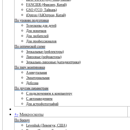
FANCIER (Фансиер, Китай)
GSO (ГСО, Тайвань)
iOptron (АйОптрон, Китай)
По уровню подготовки
Телескопы для детей
Для новичков
Для любителей
Для профессионалов
По оптической схеме
Зеркальные (рефлекторы)
Линзовые (рефракторы)
Зеркально-линзовые (катадиоптрики)
По типу монтировки
Азимутальная
Экваториальная
Добсона
По другим параметрам
С подключением к компьютеру
С автонаведением
Для астрофотографий
+
-
Микроскопы
По бренду
Levenhuk (Левенгук; США)