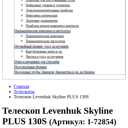
Приборы для обслуживания сетей
Цифровые уровни и угломеры
Электроизмерительные приборы
Нивелиры оптические
Лазерные дальномеры
Приборы неразрушающего контроля
Пневматические винтовки и пистолеты
Пневматические винтовки
Пневматические пистолеты
Оружейный тюнинг, уход за оружием
Камуфляжная лента и др.
Чистка и уход за оружием
Очки и наушники для стрельбы
Подствольные фонари
Подзорные трубы, бинокли, барометры и др. из бронзы
Главная
Телескопы
Телескоп Levenhuk Skyline PLUS 130S
Телескоп Levenhuk Skyline
PLUS 130S
(Артикул: 1-72854)