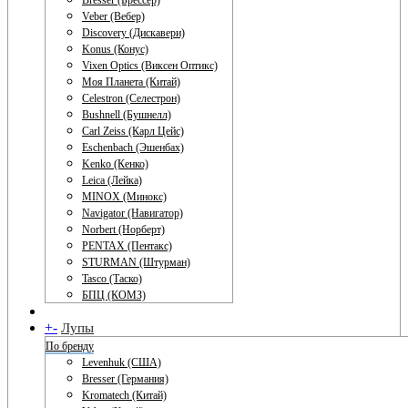
Bresser (Брессер)
Veber (Вебер)
Discovery (Дискавери)
Konus (Конус)
Vixen Optics (Виксен Оптикс)
Моя Планета (Китай)
Celestron (Селестрон)
Bushnell (Бушнелл)
Carl Zeiss (Карл Цейс)
Eschenbach (Эшенбах)
Kenko (Кенко)
Leica (Лейка)
MINOX (Минокс)
Navigator (Навигатор)
Norbert (Норберт)
PENTAX (Пентакс)
STURMAN (Штурман)
Tasco (Таско)
БПЦ (КОМЗ)
+
-
Лупы
По бренду
Levenhuk (США)
Bresser (Германия)
Kromatech (Китай)