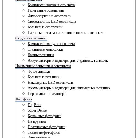
Комплекты постоянного света
Галогенные осветители
Флуоресцентные осветители
Светодиодные LED осветители
Кольцевые осветители
Патроны для ламп источников постоянного света
Студийные вспышки
Комплекты импульсного света
Студийные моноблоки
Лампы вспышки
Аккумуляторы и адаптеры для студийных вспышек
Накамерные вспышки и осветители
Фотовспышки
Кольцевые вспышки
Накамерные LED осветители
Аккумуляторы и адаптеры для накамерных вспышек
Переходники и адаптеры
Фотофоны
DigiPrint
Super Dense
Бумажные фотофоны
На пружине
Пластиковые фотофоны
Тканевые фотофоны