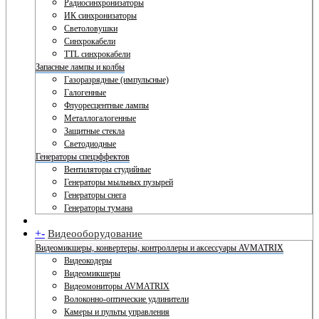
Радиосинхронизаторы
ИК синхронизаторы
Светоловушки
Синхрокабели
TTL синхрокабели
Запасные лампы и колбы
Газоразрядные (импульсные)
Галогенные
Флуоресцентные лампы
Металлогалогенные
Защитные стекла
Светодиодные
Генераторы спецэффектов
Вентиляторы студийные
Генераторы мыльных пузырей
Генераторы снега
Генераторы тумана
+
-
Видеооборудование
Видеомикшеры, конвертеры, контроллеры и аксессуары AVMATRIX
Видеокодеры
Видеомикшеры
Видеомониторы AVMATRIX
Волоконно-оптические удлинители
Камеры и пульты управления