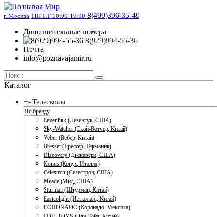
8(499)396-35-49
г. Москва, ПН-ПТ 10:00-19:00
Дополнительные номера
8(929)994-55-36
Почта
info@poznavajamir.ru
Каталог
+
-
Телескопы
По бренду
Levenhuk (Левенгук, США)
Sky-Watcher (Скай-Вотчер, Китай)
Veber (Вебер, Китай)
Bresser (Брессер, Германия)
Discovery (Дискавери, США)
Konus (Конус, Италия)
Celestron (Селестрон, США)
Meade (Мид, США)
Sturman (Штурман, Китай)
Eastcolight (Истколайт, Китай)
CORONADO (Коронадо, Мексика)
EDU-TOYS (Эду-Тойз, Китай)