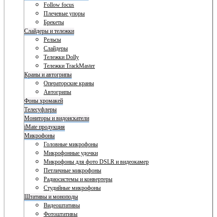
Follow focus
Плечевые упоры
Брекеты
Слайдеры и тележки
Рельсы
Слайдеры
Тележки Dolly
Тележки TrackMaster
Краны и автогрипы
Операторские краны
Автогрипы
Фоны хромакей
Телесуфлеры
Мониторы и видоискатели
iMate продукция
Микрофоны
Головные микрофоны
Микрофонные удочки
Микрофоны для фото DSLR и видеокамер
Петличные микрофоны
Радиосистемы и конвертеры
Студийные микрофоны
Штативы и моноподы
Видеоштативы
Фотоштативы