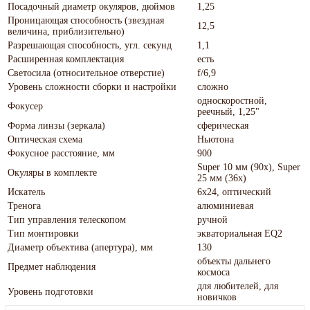
Посадочный диаметр окуляров, дюймов
1,25
Проницающая способность (звездная
12,5
величина, приблизительно)
Разрешающая способность, угл. секунд
1,1
Расширенная комплектация
есть
Светосила (относительное отверстие)
f/6,9
Уровень сложности сборки и настройки
сложно
односкоростной,
Фокусер
реечный, 1,25"
Форма линзы (зеркала)
сферическая
Оптическая схема
Ньютона
Фокусное расстояние, мм
900
Super 10 мм (90х), Super
Окуляры в комплекте
25 мм (36х)
Искатель
6x24, оптический
Тренога
алюминиевая
Тип управления телескопом
ручной
Тип монтировки
экваториальная EQ2
Диаметр объектива (апертура), мм
130
объекты дальнего
Предмет наблюдения
космоса
для любителей, для
Уровень подготовки
новичков