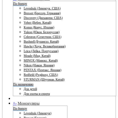
По бренду
Levenhuk (Левенгук. США)
Bresser (Брессер. Германия)
Discovery (Дискавери. США)
Veber (Вебер. Китай)
Konus (Конус. Италия)
Yukon (Юкон. Белоруссия)
Celestron (Селестрон. США)
Bushnell (Бушнелл. Китай)
Hawke (Хоук. Великобритания)
Leica (Лейка. Португалия)
Meade (Мид. Китай)
MINOX (Минокс. Китай)
Nikon (Никон. Япония)
PENTAX (Пентакс. Япония)
Redfield (Редфилд. США)
STURMAN (Штурман. Китай)
По назначению
Для детей
Для охоты и спорта
+
-
Монокуляры
По бренду
Levenhuk (Левенгук)