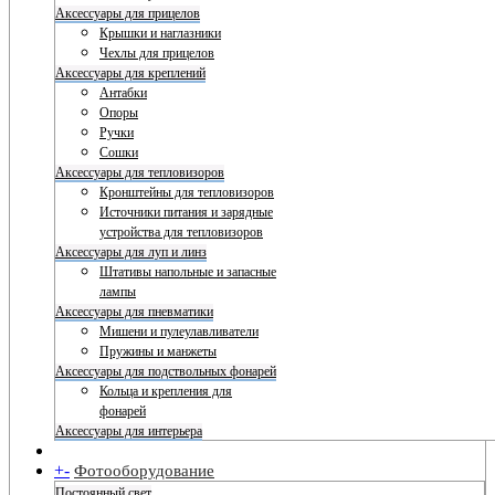
Аксессуары для прицелов
Крышки и наглазники
Чехлы для прицелов
Аксессуары для креплений
Антабки
Опоры
Ручки
Сошки
Аксессуары для тепловизоров
Кронштейны для тепловизоров
Источники питания и зарядные
устройства для тепловизоров
Аксессуары для луп и линз
Штативы напольные и запасные
лампы
Аксессуары для пневматики
Мишени и пулеулавливатели
Пружины и манжеты
Аксессуары для подствольных фонарей
Кольца и крепления для
фонарей
Аксессуары для интерьера
+
-
Фотооборудование
Постоянный свет