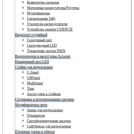
Конвертеры сигналов
Матричные коммутаторы/Роутеры
Мультивьюеры
Сигнализация Tally
Усилители-распределители
Устройства захвата USB/PCIE
Видеосвет студийный
Галогенный свет
Светодиодный LED
Управление светом DMX
Видеосендеры и аксессуары Accsoon
Накамерный свет LED
Стойки для видеосъемки
C-Stand
GBStand
MultiStand
Titan
Аксессуары к стойкам
Стедикамы и моторизованные системы
Модификаторы света
Зонты для видеосъемки
Отражатели
Светоформирующие насадки
Софтбоксы для видеосъемки
Плечевые упоры и обвесы