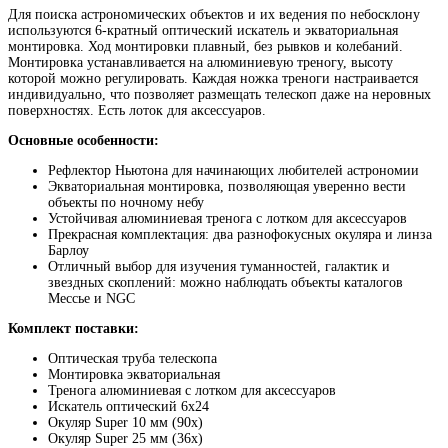
Для поиска астрономических объектов и их ведения по небосклону
используются 6-кратный оптический искатель и экваториальная
монтировка. Ход монтировки плавный, без рывков и колебаний.
Монтировка устанавливается на алюминиевую треногу, высоту
которой можно регулировать. Каждая ножка треноги настраивается
индивидуально, что позволяет размещать телескоп даже на неровных
поверхностях. Есть лоток для аксессуаров.
Основные особенности:
Рефлектор Ньютона для начинающих любителей астрономии
Экваториальная монтировка, позволяющая уверенно вести
объекты по ночному небу
Устойчивая алюминиевая тренога с лотком для аксессуаров
Прекрасная комплектация: два разнофокусных окуляра и линза
Барлоу
Отличный выбор для изучения туманностей, галактик и
звездных скоплений: можно наблюдать объекты каталогов
Мессье и NGC
Комплект поставки:
Оптическая труба телескопа
Монтировка экваториальная
Тренога алюминиевая с лотком для аксессуаров
Искатель оптический 6x24
Окуляр Super 10 мм (90х)
Окуляр Super 25 мм (36х)