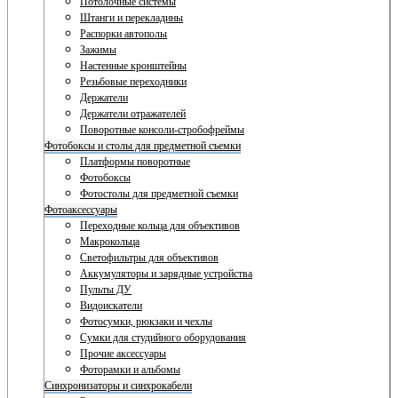
Потолочные системы
Штанги и перекладины
Распорки автополы
Зажимы
Настенные кронштейны
Резьбовые переходники
Держатели
Держатели отражателей
Поворотные консоли-стробофреймы
Фотобоксы и столы для предметной съемки
Платформы поворотные
Фотобоксы
Фотостолы для предметной съемки
Фотоаксессуары
Переходные кольца для объективов
Макрокольца
Светофильтры для объективов
Аккумуляторы и зарядные устройства
Пульты ДУ
Видоискатели
Фотосумки, рюкзаки и чехлы
Сумки для студийного оборудования
Прочие аксессуары
Фоторамки и альбомы
Синхронизаторы и синхрокабели