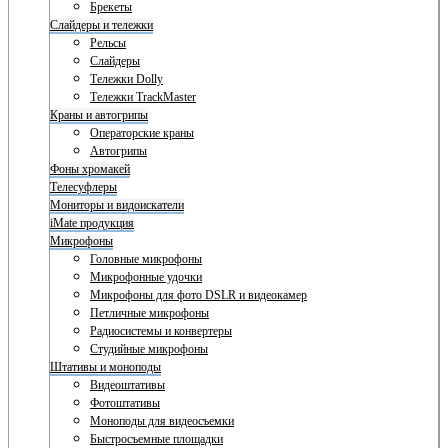
Брекеты
Слайдеры и тележки
Рельсы
Слайдеры
Тележки Dolly
Тележки TrackMaster
Краны и автогрипы
Операторские краны
Автогрипы
Фоны хромакей
Телесуфлеры
Мониторы и видоискатели
iMate продукция
Микрофоны
Головные микрофоны
Микрофонные удочки
Микрофоны для фото DSLR и видеокамер
Петличные микрофоны
Радиосистемы и конвертеры
Студийные микрофоны
Штативы и моноподы
Видеоштативы
Фотоштативы
Моноподы для видеосъемки
Быстросъемные площадки