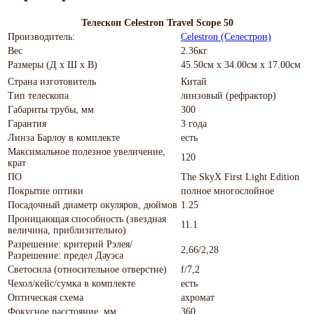
Телескоп Celestron Travel Scope 50
Производитель:
Celestron (Селестрон)
Вес
2.36кг
Размеры (Д х Ш х В)
45.50см x 34.00см x 17.00см
Страна изготовитель
Китай
Тип телескопа
линзовый (рефрактор)
Габариты трубы, мм
300
Гарантия
3 года
Линза Барлоу в комплекте
есть
Максимальное полезное увеличение,
120
крат
ПО
The SkyX First Light Edition
Покрытие оптики
полное многослойное
Посадочный диаметр окуляров, дюймов
1.25
Проницающая способность (звездная
11.1
величина, приблизительно)
Разрешение: критерий Рэлея/
2,66/2,28
Разрешение: предел Дауэса
Светосила (относительное отверстие)
f/7,2
Чехол/кейс/сумка в комплекте
есть
Оптическая схема
ахромат
Фокусное расстояние, мм
360