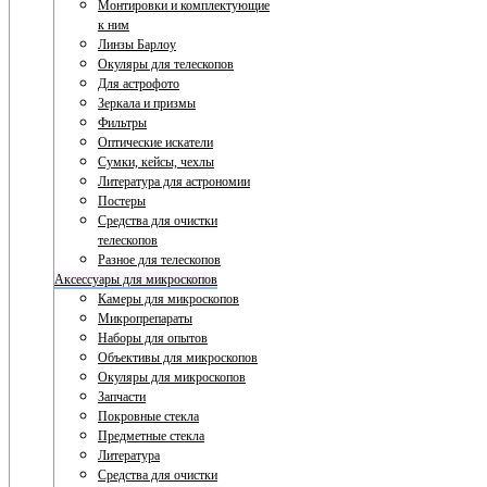
Монтировки и комплектующие
к ним
Линзы Барлоу
Окуляры для телескопов
Для астрофото
Зеркала и призмы
Фильтры
Оптические искатели
Сумки, кейсы, чехлы
Литература для астрономии
Постеры
Средства для очистки
телескопов
Разное для телескопов
Аксессуары для микроскопов
Камеры для микроскопов
Микропрепараты
Наборы для опытов
Объективы для микроскопов
Окуляры для микроскопов
Запчасти
Покровные стекла
Предметные стекла
Литература
Средства для очистки