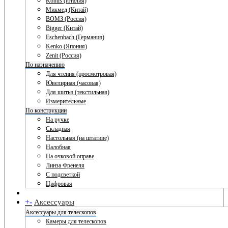
Konus (Италия)
Микмед (Китай)
ВОМЗ (Россия)
Bigger (Китай)
Eschenbach (Германия)
Kenko (Япония)
Zenit (Россия)
По назначению
Для чтения (просмотровая)
Ювелирная (часовая)
Для шитья (текстильная)
Измерительные
По конструкции
На ручке
Складная
Настольная (на штативе)
Налобная
На очковой оправе
Линза Френеля
С подсветкой
Цифровая
+
-
Аксессуары
Аксессуары для телескопов
Камеры для телескопов