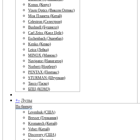
Konus (Конус)
Vixen Optics (Виксен Оптикс)
Моя Планета (Китай)
Celestron (Селестрон)
Bushnell (Бушнелл)
Carl Zeiss (Карл Цейс)
Eschenbach (Эшенбах)
Kenko (Кенко)
Leica (Лейка)
MINOX (Минокс)
Navigator (Навигатор)
Norbert (Норберт)
PENTAX (Пентакс)
STURMAN (Штурман)
Tasco (Таско)
БПЦ (КОМЗ)
+
-
Лупы
По бренду
Levenhuk (США)
Bresser (Германия)
Kromatech (Китай)
Veber (Китай)
Discovery (США)