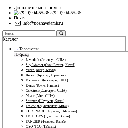
Дополнительные номера
8(929)994-55-36
Почта
info@poznavajamir.ru
Каталог
+
-
Телескопы
По бренду
Levenhuk (Левенгук, США)
Sky-Watcher (Скай-Вотчер, Китай)
Veber (Вебер, Китай)
Bresser (Брессер, Германия)
Discovery (Дискавери, США)
Konus (Конус, Италия)
Celestron (Селестрон, США)
Meade (Мид, США)
Sturman (Штурман, Китай)
Eastcolight (Истколайт, Китай)
CORONADO (Коронадо, Мексика)
EDU-TOYS (Эду-Тойз, Китай)
FANCIER (Фансиер, Китай)
GSO (ГСО, Тайвань)