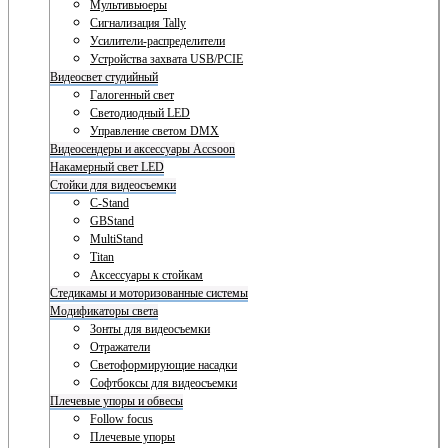
Мультивьюеры
Сигнализация Tally
Усилители-распределители
Устройства захвата USB/PCIE
Видеосвет студийный
Галогенный свет
Светодиодный LED
Управление светом DMX
Видеосендеры и аксессуары Accsoon
Накамерный свет LED
Стойки для видеосъемки
C-Stand
GBStand
MultiStand
Titan
Аксессуары к стойкам
Стедикамы и моторизованные системы
Модификаторы света
Зонты для видеосъемки
Отражатели
Светоформирующие насадки
Софтбоксы для видеосъемки
Плечевые упоры и обвесы
Follow focus
Плечевые упоры