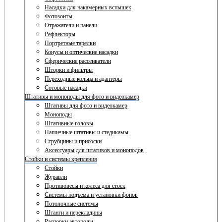
Насадки для накамерных вспышек
Фотозонты
Отражатели и панели
Рефлекторы
Портретные тарелки
Конусы и оптические насадки
Сферические рассеиватели
Шторки и фильтры
Переходные кольца и адаптеры
Сотовые насадки
Штативы и моноподы для фото и видеокамер
Штативы для фото и видеокамер
Моноподы
Штативные головы
Наплечные штативы и стедикамы
Струбцины и присоски
Аксессуары для штативов и моноподов
Стойки и системы крепления
Стойки
Журавли
Противовесы и колеса для стоек
Системы подъема и установки фонов
Потолочные системы
Штанги и перекладины
Распорки автополы