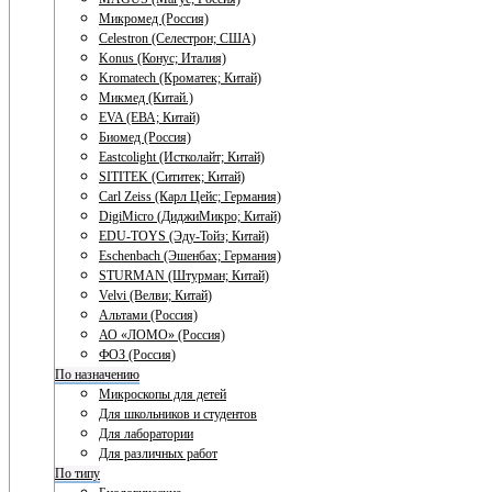
Микромед (Россия)
Celestron (Селестрон; США)
Konus (Конус; Италия)
Kromatech (Кроматек; Китай)
Микмед (Китай.)
EVA (ЕВА; Китай)
Биомед (Россия)
Eastcolight (Истколайт; Китай)
SITITEK (Сититек; Китай)
Carl Zeiss (Карл Цейс; Германия)
DigiMicro (ДиджиМикро; Китай)
EDU-TOYS (Эду-Тойз; Китай)
Eschenbach (Эшенбах; Германия)
STURMAN (Штурман; Китай)
Velvi (Велви; Китай)
Альтами (Россия)
АО «ЛОМО» (Россия)
ФОЗ (Россия)
По назначению
Микроскопы для детей
Для школьников и студентов
Для лаборатории
Для различных работ
По типу