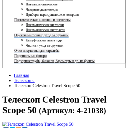
Нивелиры оптические
Лазерные дальномеры
Приборы неразрушающего контроля
Пневматические винтовки и пистолеты
Пневматические винтовки
Пневматические пистолеты
Оружейный тюнинг, уход за оружием
Камуфляжная лента и др.
Чистка и уход за оружием
Очки и наушники для стрельбы
Подствольные фонари
Подзорные трубы, бинокли, барометры и др. из бронзы
Главная
Телескопы
Телескоп Celestron Travel Scope 50
Телескоп Celestron Travel
Scope 50
(Артикул: 4-21038)