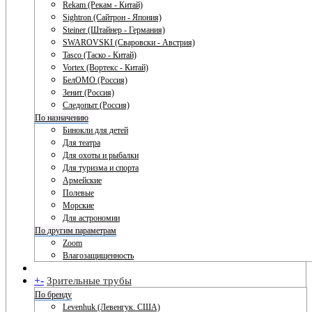
Rekam (Рекам - Китай)
Sightron (Сайтрон - Япония)
Steiner (Штайнер - Германия)
SWAROVSKI (Сваровски - Австрия)
Tasco (Таско - Китай)
Vortex (Вортекс - Китай)
БелОМО (Россия)
Зенит (Россия)
Следопыт (Россия)
По назначению
Бинокли для детей
Для театра
Для охоты и рыбалки
Для туризма и спорта
Армейские
Полевые
Морские
Для астрономии
По другим параметрам
Zoom
Влагозащищенность
+
-
Зрительные трубы
По бренду
Levenhuk (Левенгук. США)