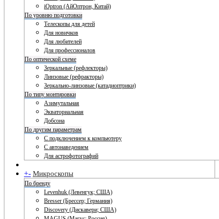
iOptron (АйОптрон, Китай)
По уровню подготовки
Телескопы для детей
Для новичков
Для любителей
Для профессионалов
По оптической схеме
Зеркальные (рефлекторы)
Линзовые (рефракторы)
Зеркально-линзовые (катадиоптрики)
По типу монтировки
Азимутальная
Экваториальная
Добсона
По другим параметрам
С подключением к компьютеру
С автонаведением
Для астрофотографий
+
-
Микроскопы
По бренду
Levenhuk (Левенгук; США)
Bresser (Брессер; Германия)
Discovery (Дискавери; США)
MAGUS (Магус; Россия)