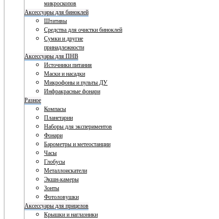
микроскопов
Аксессуары для биноклей
Штативы
Средства для очистки биноклей
Сумки и другие
принадлежности
Аксессуары для ПНВ
Источники питания
Маски и насадки
Микрофоны и пульты ДУ
Инфракрасные фонари
Разное
Компасы
Планетарии
Наборы для экспериментов
Фонари
Барометры и метеостанции
Часы
Глобусы
Металлоискатели
Экшн-камеры
Зонты
Фотоловушки
Аксессуары для прицелов
Крышки и наглазники