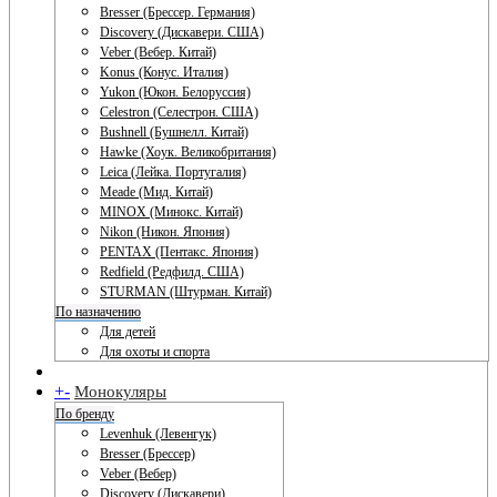
Bresser (Брессер. Германия)
Discovery (Дискавери. США)
Veber (Вебер. Китай)
Konus (Конус. Италия)
Yukon (Юкон. Белоруссия)
Celestron (Селестрон. США)
Bushnell (Бушнелл. Китай)
Hawke (Хоук. Великобритания)
Leica (Лейка. Португалия)
Meade (Мид. Китай)
MINOX (Минокс. Китай)
Nikon (Никон. Япония)
PENTAX (Пентакс. Япония)
Redfield (Редфилд. США)
STURMAN (Штурман. Китай)
По назначению
Для детей
Для охоты и спорта
+
-
Монокуляры
По бренду
Levenhuk (Левенгук)
Bresser (Брессер)
Veber (Вебер)
Discovery (Дискавери)