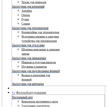
Чехлы для прицелов
Аксессуары для креплений
Антабки
Опоры
Ручки
Сошки
Аксессуары для тепловизоров
Кронштейны для тепловизоров
Источники питания и зарядные
устройства для тепловизоров
Аксессуары для луп и линз
Штативы напольные и запасные
лампы
Аксессуары для пневматики
Мишени и пулеулавливатели
Пружины и манжеты
Аксессуары для подствольных фонарей
Кольца и крепления для
фонарей
Аксессуары для интерьера
+
-
Фотооборудование
Постоянный свет
Комплекты постоянного света
Галогенные осветители