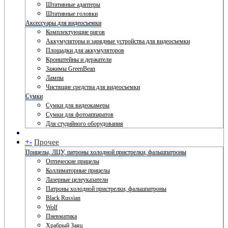
Штативные адаптеры
Штативные головки
Аксессуары для видеосъемки
Комплектующие ригов
Аккумуляторы и зарядные устройства для видеосъемки
Площадки для аккумуляторов
Кронштейны и держатели
Зажимы GreenBean
Лампы
Чистящие средства для видеосъемки
Сумки
Сумки для видеокамеры
Сумки для фотоаппаратов
Для студийного оборудования
+
-
Прочее
Прицелы, ЛЦУ, патроны холодной пристрелки, фальшпатроны
Оптические прицелы
Коллиматорные прицелы
Лазерные целеуказатели
Патроны холодной пристрелки, фальшпатроны
Black Russian
Wolf
Пневматика
Храбрый Заяц