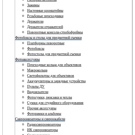
Зажимы
Настенные кронштейны
Резьбовые переходники
Держатели
Держатели отражателей
Поворотные консоли-стробофреймы
Фотобоксы и столы для предметной съемки
Платформы поворотные
Фотобоксы
Фотостолы для предметной съемки
Фотоаксессуары
Переходные кольца для объективов
Макрокольца
Светофильтры для объективов
Аккумуляторы и зарядные устройства
Пульты ДУ
Видоискатели
Фотосумки, рюкзаки и чехлы
Сумки для студийного оборудования
Прочие аксессуары
Фоторамки и альбомы
Синхронизаторы и синхрокабели
Радиосинхронизаторы
ИК синхронизаторы