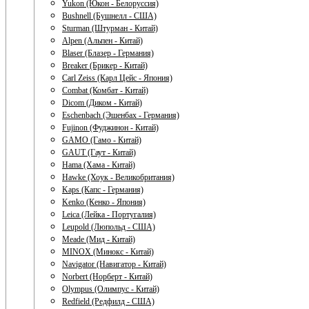
Yukon (Юкон - Белоруссия)
Bushnell (Бушнелл - США)
Sturman (Штурман - Китай)
Alpen (Альпен - Китай)
Blaser (Блазер - Германия)
Breaker (Брикер - Китай)
Carl Zeiss (Карл Цейс - Япония)
Combat (Комбат - Китай)
Dicom (Диком - Китай)
Eschenbach (Эшенбах - Германия)
Fujinon (Фуджинон - Китай)
GAMO (Гамо - Китай)
GAUT (Гаут - Китай)
Hama (Хама - Китай)
Hawke (Хоук - Великобритания)
Kaps (Капс - Германия)
Kenko (Кенко - Япония)
Leica (Лейка - Португалия)
Leupold (Люпольд - США)
Meade (Мид - Китай)
MINOX (Минокс - Китай)
Navigator (Навигатор - Китай)
Norbert (Норберт - Китай)
Olympus (Олимпус - Китай)
Redfield (Редфилд - США)