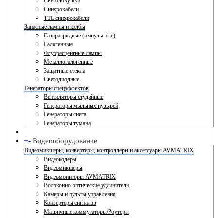
Светоловушки
Синхрокабели
TTL синхрокабели
Запасные лампы и колбы
Газоразрядные (импульсные)
Галогенные
Флуоресцентные лампы
Металлогалогенные
Защитные стекла
Светодиодные
Генераторы спецэффектов
Вентиляторы студийные
Генераторы мыльных пузырей
Генераторы снега
Генераторы тумана
+
-
Видеооборудование
Видеомикшеры, конвертеры, контроллеры и аксессуары AVMATRIX
Видеокодеры
Видеомикшеры
Видеомониторы AVMATRIX
Волоконно-оптические удлинители
Камеры и пульты управления
Конвертеры сигналов
Матричные коммутаторы/Роутеры