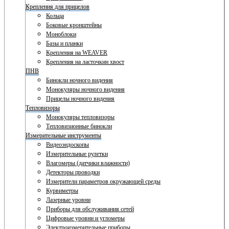
Крепления для прицелов
Кольца
Боковые кронштейны
Моноблоки
Базы и планки
Крепления на WEAVER
Крепления на ласточкин хвост
ПНВ
Бинокли ночного видения
Монокуляры ночного видения
Прицелы ночного видения
Тепловизоры
Монокуляры тепловизоры
Тепловизионные бинокли
Измерительные инструменты
Видеоэндоскопы
Измерительные рулетки
Влагомеры (датчики влажности)
Детекторы проводки
Измерители параметров окружающей среды
Курвиметры
Лазерные уровни
Приборы для обслуживания сетей
Цифровые уровни и угломеры
Электроизмерительные приборы