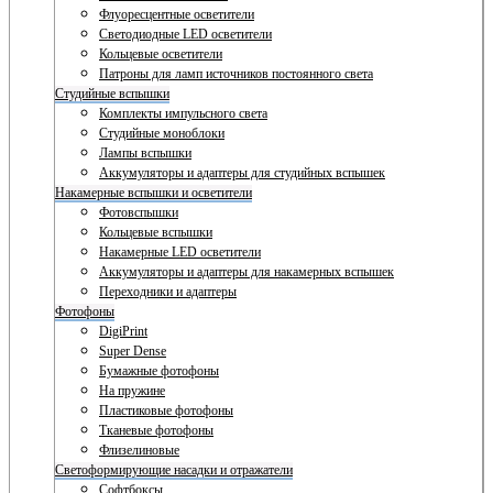
Флуоресцентные осветители
Светодиодные LED осветители
Кольцевые осветители
Патроны для ламп источников постоянного света
Студийные вспышки
Комплекты импульсного света
Студийные моноблоки
Лампы вспышки
Аккумуляторы и адаптеры для студийных вспышек
Накамерные вспышки и осветители
Фотовспышки
Кольцевые вспышки
Накамерные LED осветители
Аккумуляторы и адаптеры для накамерных вспышек
Переходники и адаптеры
Фотофоны
DigiPrint
Super Dense
Бумажные фотофоны
На пружине
Пластиковые фотофоны
Тканевые фотофоны
Флизелиновые
Светоформирующие насадки и отражатели
Софтбоксы