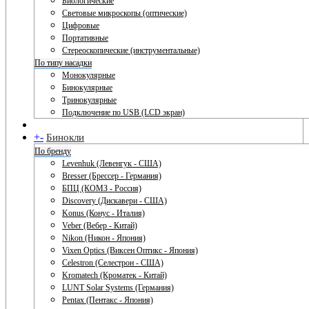
Биологические
Световые микроскопы (оптические)
Цифровые
Портативные
Стереоскопические (инструментальные)
По типу насадки
Монокулярные
Бинокулярные
Тринокулярные
Подключение по USB (LCD экран)
+
-
Бинокли
По бренду
Levenhuk (Левенгук - США)
Bresser (Брессер - Германия)
БПЦ (КОМЗ - Россия)
Discovery (Дискавери - США)
Konus (Конус - Италия)
Veber (Вебер - Китай)
Nikon (Никон - Япония)
Vixen Optics (Виксен Оптикс - Япония)
Celestron (Селестрон - США)
Kromatech (Кроматек - Китай)
LUNT Solar Systems (Германия)
Pentax (Пентакс - Япония)