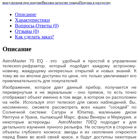
консультация при покупке
Высокое качество товара
Покупка в рассрочку
Описание
Характеристики
Вопросы-Ответы (0)
Отзывы (0)
Как сделать заказ?
Описание
AstroMaster 70 EQ - это удобный и простой в управлении
телескоп-рефрактор, который подойдет каждому астроному-
новичку, жаждущему интересных открытий и новых знаний. К
тому же он вполне доступен по цене, что только увеличивает его
привлекательность для покупателей.
Изображение, которое дает данный прибор, получается не
перевернутым и не зеркальным - оно прямое, то есть точно
отображает объект именно в том виде, в котором он расположен
на небе. Используя этот телескоп для своих наблюдений, Вы,
несомненно, сможете рассмотреть всех наших "соседей" по
Солнечной системе: Сатурн и Юпитер, маленькие диски
Нептуна и Урана, пылающий Марс, фазы Венеры и Меркурия, и
некоторые астероиды. AstroMaster 70EQ подходит и для
детального изучения лунного рельефа. Не останутся в стороне и
объекты глубокого космоса: звезды и их скопления откроются
перед Вами во всей своей красе, и будут доступны некоторые