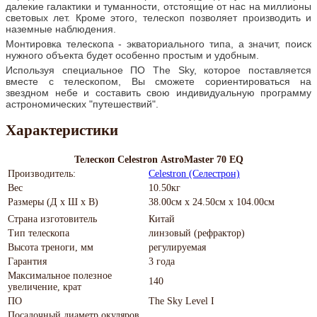
далекие галактики и туманности, отстоящие от нас на миллионы
световых лет. Кроме этого, телескоп позволяет производить и
наземные наблюдения.
Монтировка телескопа - экваториального типа, а значит, поиск
нужного объекта будет особенно простым и удобным.
Используя специальное ПО The Sky, которое поставляется
вместе с телескопом, Вы сможете сориентироваться на
звездном небе и составить свою индивидуальную программу
астрономических "путешествий".
Характеристики
Телескоп Celestron АstroMaster 70 EQ
Производитель:
Celestron (Селестрон)
Вес
10.50кг
Размеры (Д х Ш х В)
38.00см x 24.50см x 104.00см
Страна изготовитель
Китай
Тип телескопа
линзовый (рефрактор)
Высота треноги, мм
регулируемая
Гарантия
3 года
Максимальное полезное
140
увеличение, крат
ПО
The Sky Level I
Посадочный диаметр окуляров,