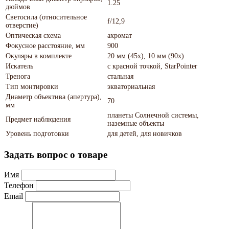
1.25
дюймов
Светосила (относительное
f/12,9
отверстие)
Оптическая схема
ахромат
Фокусное расстояние, мм
900
Окуляры в комплекте
20 мм (45х), 10 мм (90х)
Искатель
с красной точкой, StarРointer
Тренога
стальная
Тип монтировки
экваториальная
Диаметр объектива (апертура),
70
мм
планеты Солнечной системы,
Предмет наблюдения
наземные объекты
Уровень подготовки
для детей, для новичков
Задать вопрос о товаре
Имя
Телефон
Email