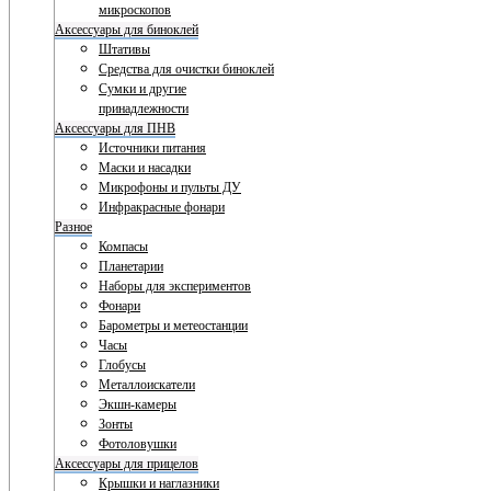
микроскопов
Аксессуары для биноклей
Штативы
Средства для очистки биноклей
Сумки и другие
принадлежности
Аксессуары для ПНВ
Источники питания
Маски и насадки
Микрофоны и пульты ДУ
Инфракрасные фонари
Разное
Компасы
Планетарии
Наборы для экспериментов
Фонари
Барометры и метеостанции
Часы
Глобусы
Металлоискатели
Экшн-камеры
Зонты
Фотоловушки
Аксессуары для прицелов
Крышки и наглазники