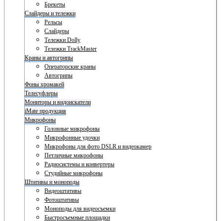
Брекеты
Слайдеры и тележки
Рельсы
Слайдеры
Тележки Dolly
Тележки TrackMaster
Краны и автогрипы
Операторские краны
Автогрипы
Фоны хромакей
Телесуфлеры
Мониторы и видоискатели
iMate продукция
Микрофоны
Головные микрофоны
Микрофонные удочки
Микрофоны для фото DSLR и видеокамер
Петличные микрофоны
Радиосистемы и конвертеры
Студийные микрофоны
Штативы и моноподы
Видеоштативы
Фотоштативы
Моноподы для видеосъемки
Быстросъемные площадки