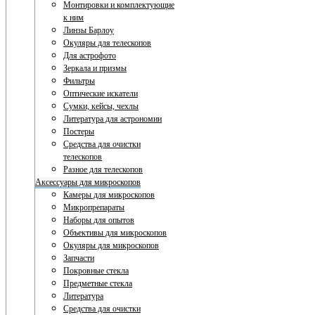
Монтировки и комплектующие
к ним
Линзы Барлоу
Окуляры для телескопов
Для астрофото
Зеркала и призмы
Фильтры
Оптические искатели
Сумки, кейсы, чехлы
Литература для астрономии
Постеры
Средства для очистки
телескопов
Разное для телескопов
Аксессуары для микроскопов
Камеры для микроскопов
Микропрепараты
Наборы для опытов
Объективы для микроскопов
Окуляры для микроскопов
Запчасти
Покровные стекла
Предметные стекла
Литература
Средства для очистки