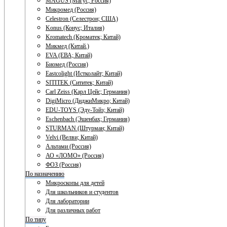
MAGUS (Магус; Россия)
Микромед (Россия)
Celestron (Селестрон; США)
Konus (Конус; Италия)
Kromatech (Кроматек; Китай)
Микмед (Китай.)
EVA (ЕВА; Китай)
Биомед (Россия)
Eastcolight (Истколайт; Китай)
SITITEK (Сититек; Китай)
Carl Zeiss (Карл Цейс; Германия)
DigiMicro (ДиджиМикро; Китай)
EDU-TOYS (Эду-Тойз; Китай)
Eschenbach (Эшенбах; Германия)
STURMAN (Штурман; Китай)
Velvi (Велви; Китай)
Альтами (Россия)
АО «ЛОМО» (Россия)
ФОЗ (Россия)
По назначению
Микроскопы для детей
Для школьников и студентов
Для лаборатории
Для различных работ
По типу