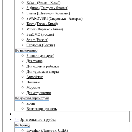
Rekam (Рекам - Китай)
Sightron (Сайтрон - Япония)
Steiner (Штайнер - Германия)
SWAROVSKI (Сваровски - Австрия)
Tasco (Таско - Китай)
Vortex (Вортекс - Китай)
БелОМО (Россия)
Зенит (Россия)
Следопыт (Россия)
По назначению
Бинокли для детей
Для театра
Для охоты и рыбалки
Для туризма и спорта
Армейские
Полевые
Морские
Для астрономии
По другим параметрам
Zoom
Влагозащищенность
+
-
Зрительные трубы
По бренду
Levenhuk (Левенгук. США)