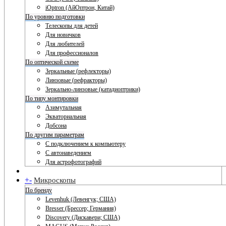
iOptron (АйОптрон, Китай)
По уровню подготовки
Телескопы для детей
Для новичков
Для любителей
Для профессионалов
По оптической схеме
Зеркальные (рефлекторы)
Линзовые (рефракторы)
Зеркально-линзовые (катадиоптрики)
По типу монтировки
Азимутальная
Экваториальная
Добсона
По другим параметрам
С подключением к компьютеру
С автонаведением
Для астрофотографий
+
-
Микроскопы
По бренду
Levenhuk (Левенгук; США)
Bresser (Брессер; Германия)
Discovery (Дискавери; США)