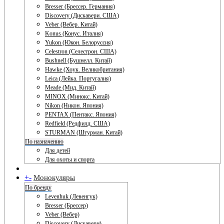
Bresser (Брессер. Германия)
Discovery (Дискавери. США)
Veber (Вебер. Китай)
Konus (Конус. Италия)
Yukon (Юкон. Белоруссия)
Celestron (Селестрон. США)
Bushnell (Бушнелл. Китай)
Hawke (Хоук. Великобритания)
Leica (Лейка. Португалия)
Meade (Мид. Китай)
MINOX (Минокс. Китай)
Nikon (Никон. Япония)
PENTAX (Пентакс. Япония)
Redfield (Редфилд. США)
STURMAN (Штурман. Китай)
По назначению
Для детей
Для охоты и спорта
+
-
Монокуляры
По бренду
Levenhuk (Левенгук)
Bresser (Брессер)
Veber (Вебер)
Discovery (Дискавери)