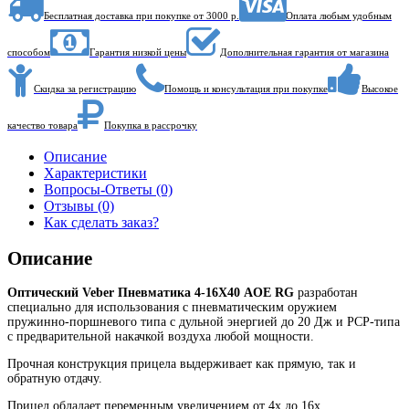
Бесплатная доставка при покупке от 3000 р.
Оплата любым удобным
способом
Гарантия низкой цены
Дополнительная гарантия от магазина
Скидка за регистрацию
Помощь и консультация при покупке
Высокое
качество товара
Покупка в рассрочку
Описание
Характеристики
Вопросы-Ответы (0)
Отзывы (0)
Как сделать заказ?
Описание
Оптический Veber Пневматика 4-16Х40 AOE RG
разработан
специально для использования с пневматическим оружием
пружинно-поршневого типа с дульной энергией до 20 Дж и PCP-типа
с предварительной накачкой воздуха любой мощности.
Прочная конструкция прицела выдерживает как прямую, так и
обратную отдачу.
Прицел обладает переменным увеличением от 4х до 16х,