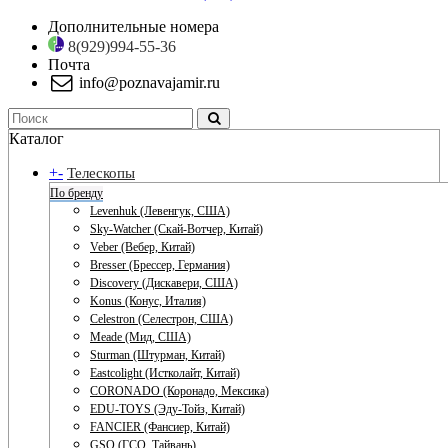
Дополнительные номера
8(929)994-55-36
Почта
info@poznavajamir.ru
Каталог
+
-
Телескопы
По бренду
Levenhuk (Левенгук, США)
Sky-Watcher (Скай-Вотчер, Китай)
Veber (Вебер, Китай)
Bresser (Брессер, Германия)
Discovery (Дискавери, США)
Konus (Конус, Италия)
Celestron (Селестрон, США)
Meade (Мид, США)
Sturman (Штурман, Китай)
Eastcolight (Истколайт, Китай)
CORONADO (Коронадо, Мексика)
EDU-TOYS (Эду-Тойз, Китай)
FANCIER (Фансиер, Китай)
GSO (ГСО, Тайвань)