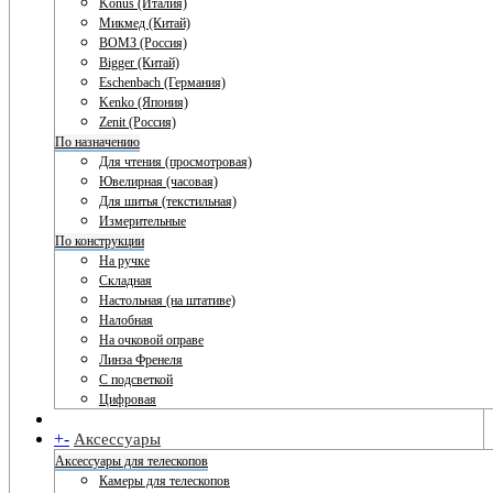
Konus (Италия)
Микмед (Китай)
ВОМЗ (Россия)
Bigger (Китай)
Eschenbach (Германия)
Kenko (Япония)
Zenit (Россия)
По назначению
Для чтения (просмотровая)
Ювелирная (часовая)
Для шитья (текстильная)
Измерительные
По конструкции
На ручке
Складная
Настольная (на штативе)
Налобная
На очковой оправе
Линза Френеля
С подсветкой
Цифровая
+
-
Аксессуары
Аксессуары для телескопов
Камеры для телескопов