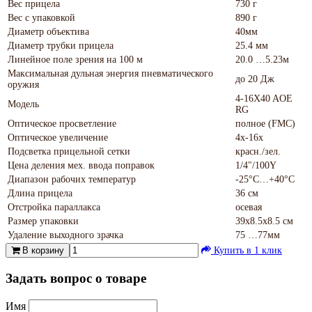
Вес прицела
730 г
Вес с упаковкой
890 г
Диаметр объектива
40мм
Диаметр трубки прицела
25.4 мм
Линейное поле зрения на 100 м
20.0 …5.23м
Максимальная дульная энергия пневматического
до 20 Дж
оружия
4-16X40 AOE
Модель
RG
Оптическое просветление
полное (FMC)
Оптическое увеличение
4х-16х
Подсветка прицельной сетки
красн./зел.
Цена деления мех. ввода поправок
1/4"/100Y
Диапазон рабочих температур
-25°С…+40°С
Длина прицела
36 см
Отстройка параллакса
осевая
Размер упаковки
39х8.5х8.5 см
Удаление выходного зрачка
75 …77мм
В корзину
Купить в 1 клик
Задать вопрос о товаре
Имя