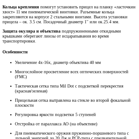
Кольца крепления
помогут установить прицел на планку «ласточкин
хвост» 11 мм пневматической винтовки. Разъемные кольца
закрепляются на корпусе 2 стальными винтами. Высота установки
прицела – ок. 3.5 см. Посадочный диаметр 1'' или ок.25.4 мм.
Защита окуляра и объектива
подпружиненными откидными
крышками оберегают линзы от исцарапывания во время
транспортировки.
Особенности
Увеличение 4х-16х, диаметр объектива 40 мм
Многослойное просветление всех оптических поверхностей
(FMC)
Тактическая сетка типа Mil Dot с подсветкой перекрестия
(красная/зеленая)
Прицельная сетка вытравлена на стекле во второй фокальной
плоскости
Регулировка яркости подсветки 5 ступеней
Отстройка от параллакса АО (на объективе)
Для пневматического оружия пружинно-поршневого типа с
дульной энергией до 20 Дж и PCP-типа с предварительной