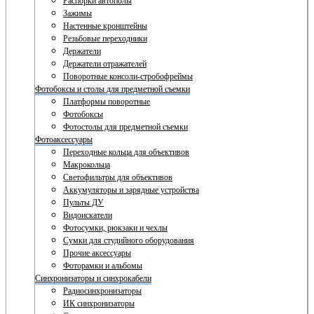
Распорки автополы
Зажимы
Настенные кронштейны
Резьбовые переходники
Держатели
Держатели отражателей
Поворотные консоли-стробофреймы
Фотобоксы и столы для предметной съемки
Платформы поворотные
Фотобоксы
Фотостолы для предметной съемки
Фотоаксессуары
Переходные кольца для объективов
Макрокольца
Светофильтры для объективов
Аккумуляторы и зарядные устройства
Пульты ДУ
Видоискатели
Фотосумки, рюкзаки и чехлы
Сумки для студийного оборудования
Прочие аксессуары
Фоторамки и альбомы
Синхронизаторы и синхрокабели
Радиосинхронизаторы
ИК синхронизаторы