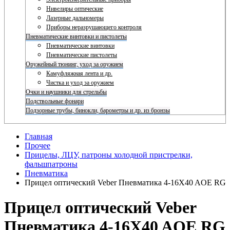
Нивелиры оптические
Лазерные дальномеры
Приборы неразрушающего контроля
Пневматические винтовки и пистолеты
Пневматические винтовки
Пневматические пистолеты
Оружейный тюнинг, уход за оружием
Камуфляжная лента и др.
Чистка и уход за оружием
Очки и наушники для стрельбы
Подствольные фонари
Подзорные трубы, бинокли, барометры и др. из бронзы
Главная
Прочее
Прицелы, ЛЦУ, патроны холодной пристрелки,
фальшпатроны
Пневматика
Прицел оптический Veber Пневматика 4-16X40 AOE RG
Прицел оптический Veber
Пневматика 4-16X40 AOE RG