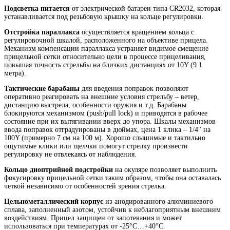
Подсветка питается
от электрической батареи типа CR2032, которая
устанавливается под резьбовую крышку на кольце регулировки.
Отстройка параллакса
осуществляется вращением кольца с
регулировочной шкалой, расположенного на объективе прицела.
Механизм компенсации параллакса устраняет видимое смещение
прицельной сетки относительно цели в процессе прицеливания,
повышая точность стрельбы на близких дистанциях от 10Y (9.1
метра).
Тактические барабаны
для введения поправок позволяют
оперативно реагировать на внешние условия стрельбу – ветер,
дистанцию выстрела, особенности оружия и т.д. Барабаны
блокируются механизмом (push/pull lock) и приводятся в рабочее
состояние при их вытягивании вверх до упора. Шкалы механизмов
ввода поправок отградуированы в дюймах, цена 1 клика – 1/4" на
100Y (примерно 7 см на 100 м). Хорошо слышимые и тактильно
ощутимые клики или щелчки помогут стрелку произвести
регулировку не отвлекаясь от наблюдения.
Кольцо диоптрийной подстройки
на окуляре позволяет выполнить
фокусировку прицельной сетки таким образом, чтобы она оставалась
четкой независимо от особенностей зрения стрелка.
Цельнометаллический корпус
из анодированного алюминиевого
сплава, заполненный азотом, устойчив к неблагоприятным внешним
воздействиям. Прицел защищен от запотевания и может
использоваться при температурах от -25°С…+40°С.