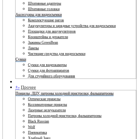
Штативные адаптеры
Штативные головки
Аксессуары для видеосъемки
Комплектующие ригов
Аккумуляторы и зарядные устройства для видеосъемки
Площадки для аккумуляторов
Кронштейны и держатели
Зажимы GreenBean
Лампы
Чистящие средства для видеосъемки
Сумки
Сумки для видеокамеры
Сумки для фотоаппаратов
Для студийного оборудования
+
-
Прочее
Прицелы, ЛЦУ, патроны холодной пристрелки, фальшпатроны
Оптические прицелы
Коллиматорные прицелы
Лазерные целеуказатели
Патроны холодной пристрелки, фальшпатроны
Black Russian
Wolf
Пневматика
Храбрый Заяц