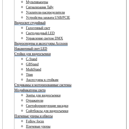
Мультивьюеры
Сигнализация Tally
Усилители-распределители
Устройства захвата USB/PCIE
Видеосвет студийный
Галогенный свет
Светодиодный LED
Управление светом DMX
Видеосендеры и аксессуары Accsoon
Накамерный свет LED
Стойки для видеосъемки
C-Stand
GBStand
MultiStand
Titan
Аксессуары к стойкам
Стедикамы и моторизованные системы
Модификаторы света
Зонты для видеосъемки
Отражатели
Светоформирующие насадки
Софтбоксы для видеосъемки
Плечевые упоры и обвесы
Follow focus
Плечевые упоры