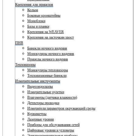
Крепления для прицелов
Кольца
Боковые кронштейны
Моноблоки
Базы и планки
Крепления на WEAVER
Крепления на ласточкин хвост
ПНВ
Бинокли ночного видения
Монокуляры ночного видения
Прицелы ночного видения
Тепловизоры
Монокуляры тепловизоры
Тепловизионные бинокли
Измерительные инструменты
Видеоэндоскопы
Измерительные рулетки
Влагомеры (датчики влажности)
Детекторы проводки
Измерители параметров окружающей среды
Курвиметры
Лазерные уровни
Приборы для обслуживания сетей
Цифровые уровни и угломеры
Электроизмерительные приборы