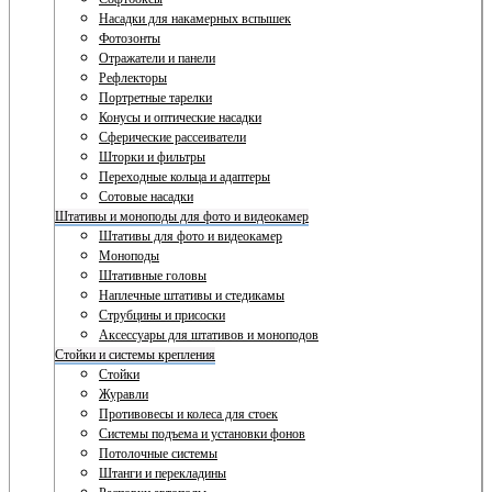
Насадки для накамерных вспышек
Фотозонты
Отражатели и панели
Рефлекторы
Портретные тарелки
Конусы и оптические насадки
Сферические рассеиватели
Шторки и фильтры
Переходные кольца и адаптеры
Сотовые насадки
Штативы и моноподы для фото и видеокамер
Штативы для фото и видеокамер
Моноподы
Штативные головы
Наплечные штативы и стедикамы
Струбцины и присоски
Аксессуары для штативов и моноподов
Стойки и системы крепления
Стойки
Журавли
Противовесы и колеса для стоек
Системы подъема и установки фонов
Потолочные системы
Штанги и перекладины