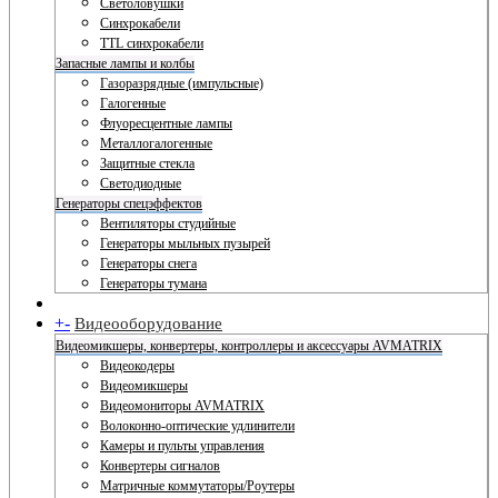
Светоловушки
Синхрокабели
TTL синхрокабели
Запасные лампы и колбы
Газоразрядные (импульсные)
Галогенные
Флуоресцентные лампы
Металлогалогенные
Защитные стекла
Светодиодные
Генераторы спецэффектов
Вентиляторы студийные
Генераторы мыльных пузырей
Генераторы снега
Генераторы тумана
+
-
Видеооборудование
Видеомикшеры, конвертеры, контроллеры и аксессуары AVMATRIX
Видеокодеры
Видеомикшеры
Видеомониторы AVMATRIX
Волоконно-оптические удлинители
Камеры и пульты управления
Конвертеры сигналов
Матричные коммутаторы/Роутеры