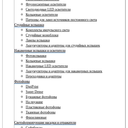
Флуоресцентные осветители
Светодиодные LED осветители
Кольцевые осветители
Патроны для ламп источников постоянного света
Студийные вспышки
Комплекты импульсного света
Студийные моноблоки
Лампы вспышки
Аккумуляторы и адаптеры для студийных вспышек
Накамерные вспышки и осветители
Фотовспышки
Кольцевые вспышки
Накамерные LED осветители
Аккумуляторы и адаптеры для накамерных вспышек
Переходники и адаптеры
Фотофоны
DigiPrint
Super Dense
Бумажные фотофоны
На пружине
Пластиковые фотофоны
Тканевые фотофоны
Флизелиновые
Светоформирующие насадки и отражатели
Софтбоксы