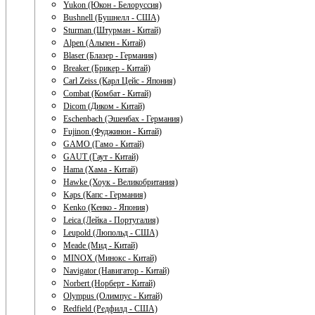
Yukon (Юкон - Белоруссия)
Bushnell (Бушнелл - США)
Sturman (Штурман - Китай)
Alpen (Альпен - Китай)
Blaser (Блазер - Германия)
Breaker (Брикер - Китай)
Carl Zeiss (Карл Цейс - Япония)
Combat (Комбат - Китай)
Dicom (Диком - Китай)
Eschenbach (Эшенбах - Германия)
Fujinon (Фуджинон - Китай)
GAMO (Гамо - Китай)
GAUT (Гаут - Китай)
Hama (Хама - Китай)
Hawke (Хоук - Великобритания)
Kaps (Капс - Германия)
Kenko (Кенко - Япония)
Leica (Лейка - Португалия)
Leupold (Люпольд - США)
Meade (Мид - Китай)
MINOX (Минокс - Китай)
Navigator (Навигатор - Китай)
Norbert (Норберт - Китай)
Olympus (Олимпус - Китай)
Redfield (Редфилд - США)