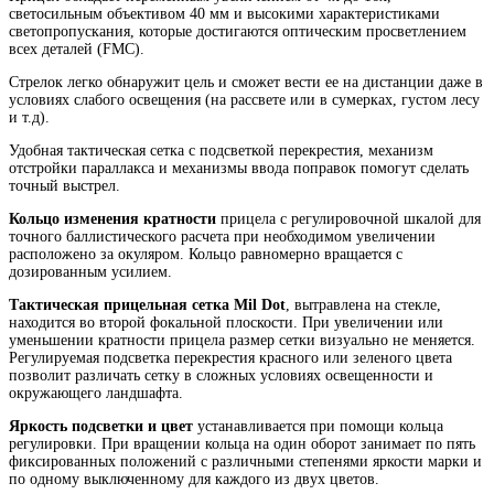
светосильным объективом 40 мм и высокими характеристиками
светопропускания, которые достигаются оптическим просветлением
всех деталей (FMC).
Стрелок легко обнаружит цель и сможет вести ее на дистанции даже в
условиях слабого освещения (на рассвете или в сумерках, густом лесу
и т.д).
Удобная тактическая сетка с подсветкой перекрестия, механизм
отстройки параллакса и механизмы ввода поправок помогут сделать
точный выстрел.
Кольцо изменения кратности
прицела с регулировочной шкалой для
точного баллистического расчета при необходимом увеличении
расположено за окуляром. Кольцо равномерно вращается с
дозированным усилием.
Тактическая прицельная сетка Mil Dot
, вытравлена на стекле,
находится во второй фокальной плоскости. При увеличении или
уменьшении кратности прицела размер сетки визуально не меняется.
Регулируемая подсветка перекрестия красного или зеленого цвета
позволит различать сетку в сложных условиях освещенности и
окружающего ландшафта.
Яркость подсветки и цвет
устанавливается при помощи кольца
регулировки. При вращении кольца на один оборот занимает по пять
фиксированных положений с различными степенями яркости марки и
по одному выключенному для каждого из двух цветов.