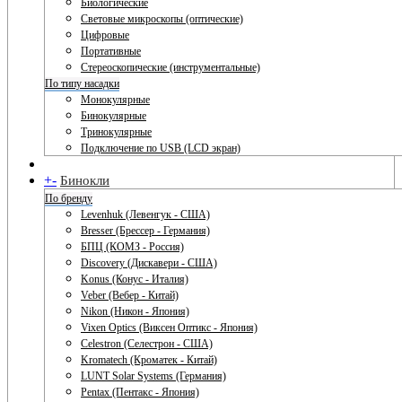
Биологические
Световые микроскопы (оптические)
Цифровые
Портативные
Стереоскопические (инструментальные)
По типу насадки
Монокулярные
Бинокулярные
Тринокулярные
Подключение по USB (LCD экран)
+
-
Бинокли
По бренду
Levenhuk (Левенгук - США)
Bresser (Брессер - Германия)
БПЦ (КОМЗ - Россия)
Discovery (Дискавери - США)
Konus (Конус - Италия)
Veber (Вебер - Китай)
Nikon (Никон - Япония)
Vixen Optics (Виксен Оптикс - Япония)
Celestron (Селестрон - США)
Kromatech (Кроматек - Китай)
LUNT Solar Systems (Германия)
Pentax (Пентакс - Япония)