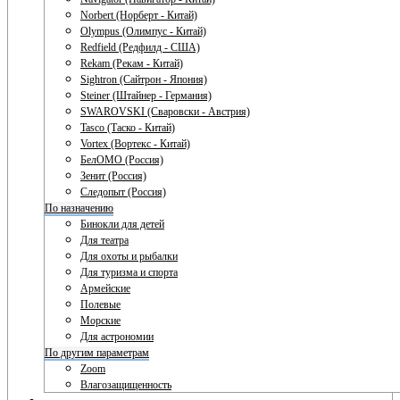
Norbert (Норберт - Китай)
Olympus (Олимпус - Китай)
Redfield (Редфилд - США)
Rekam (Рекам - Китай)
Sightron (Сайтрон - Япония)
Steiner (Штайнер - Германия)
SWAROVSKI (Сваровски - Австрия)
Tasco (Таско - Китай)
Vortex (Вортекс - Китай)
БелОМО (Россия)
Зенит (Россия)
Следопыт (Россия)
По назначению
Бинокли для детей
Для театра
Для охоты и рыбалки
Для туризма и спорта
Армейские
Полевые
Морские
Для астрономии
По другим параметрам
Zoom
Влагозащищенность