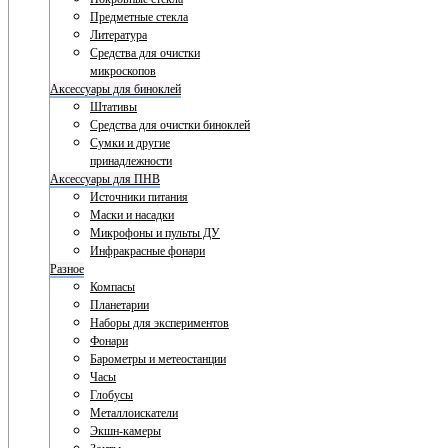
Предметные стекла
Литература
Средства для очистки
микроскопов
Аксессуары для биноклей
Штативы
Средства для очистки биноклей
Сумки и другие
принадлежности
Аксессуары для ПНВ
Источники питания
Маски и насадки
Микрофоны и пульты ДУ
Инфракрасные фонари
Разное
Компасы
Планетарии
Наборы для экспериментов
Фонари
Барометры и метеостанции
Часы
Глобусы
Металлоискатели
Экшн-камеры