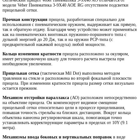
Оптический прицел Veber Пневматика 3-9X40 AO отличается от
модели Veber Пневматика 3-9X40 AOE RG отсутствием подсветки
прицельной сетки.
Прочная конструкция
прицела, разработанная специально для
использования с пневматическим оружием, выдерживает как прямую,
так и обратную отдачу. Благодаря чему устройство может применяться
как на пневматических винтовках пружинно-поршневого типа с
дульной энергией до 20 Дж, так и на оружии PCP-типа (с
предварительной накачкой воздуха) любой мощности.
Кольцо изменения кратности
прицела расположено за окуляром,
имеет регулировочную шкалу для точного расчета выстрела при
необходимом увеличении.
Прицельная сетка
(тактическая Mil Dot) выполнена методом
травления на стекле и расположена во второй фокальной плоскости
прицела. При изменении кратности прицела размер сетки визуально
остается прежним.
Механизм отстройки параллакса
(АО) расположен непосредственно
на объективе прицела. Он компенсирует видимое смещение
прицельной сетки относительно цели в процессе прицеливания,
повышая точность стрельбы на близких дистанциях. Вокруг кольца
объектива нанесена регулировочная шкала, помогающая точно
устанавливать корректирующие параметры в пределах от 10Y (9.1
метра).
Механизмы ввода боковых и вертикальных поправок
в виде