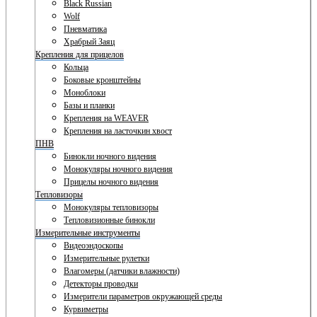
Black Russian
Wolf
Пневматика
Храбрый Заяц
Крепления для прицелов
Кольца
Боковые кронштейны
Моноблоки
Базы и планки
Крепления на WEAVER
Крепления на ласточкин хвост
ПНВ
Бинокли ночного видения
Монокуляры ночного видения
Прицелы ночного видения
Тепловизоры
Монокуляры тепловизоры
Тепловизионные бинокли
Измерительные инструменты
Видеоэндоскопы
Измерительные рулетки
Влагомеры (датчики влажности)
Детекторы проводки
Измерители параметров окружающей среды
Курвиметры