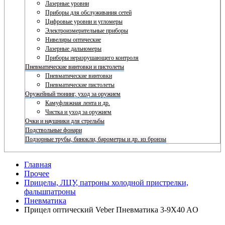
Лазерные уровни
Приборы для обслуживания сетей
Цифровые уровни и угломеры
Электроизмерительные приборы
Нивелиры оптические
Лазерные дальномеры
Приборы неразрушающего контроля
Пневматические винтовки и пистолеты
Пневматические винтовки
Пневматические пистолеты
Оружейный тюнинг, уход за оружием
Камуфляжная лента и др.
Чистка и уход за оружием
Очки и наушники для стрельбы
Подствольные фонари
Подзорные трубы, бинокли, барометры и др. из бронзы
Главная
Прочее
Прицелы, ЛЦУ, патроны холодной пристрелки,
фальшпатроны
Пневматика
Прицел оптический Veber Пневматика 3-9X40 AO