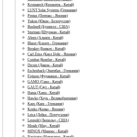
Kromatech (Кроматек - Китай)
LUNT Solar Systems (Германия)
Pentax (Пентакс - Япония)
Yukon (Юкон - Белоруссия)
Bushnell (Бушнелл - США)
Sturman (Штурман - Китай)
Alpen (Альпен - Китай)
Blaser (Блазер - Германия)
Breaker (Брикер - Китай)
Carl Zeiss (Карл Цейс - Япония)
Combat (Комбат - Китай)
Dicom (Диком - Китай)
Eschenbach (Эшенбах - Германия)
Fujinon (Фуджинон - Китай)
GAMO (Гамо - Китай)
GAUT (Гаут - Китай)
Hama (Хама - Китай)
Hawke (Хоук - Великобритания)
Kaps (Капс - Германия)
Kenko (Кенко - Япония)
Leica (Лейка - Португалия)
Leupold (Люпольд - США)
Meade (Мид - Китай)
MINOX (Минокс - Китай)
Navigator (Навигатор - Китай)