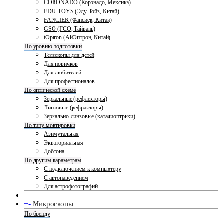
CORONADO (Коронадо, Мексика)
EDU-TOYS (Эду-Тойз, Китай)
FANCIER (Фансиер, Китай)
GSO (ГСО, Тайвань)
iOptron (АйОптрон, Китай)
По уровню подготовки
Телескопы для детей
Для новичков
Для любителей
Для профессионалов
По оптической схеме
Зеркальные (рефлекторы)
Линзовые (рефракторы)
Зеркально-линзовые (катадиоптрики)
По типу монтировки
Азимутальная
Экваториальная
Добсона
По другим параметрам
С подключением к компьютеру
С автонаведением
Для астрофотографий
+
-
Микроскопы
По бренду