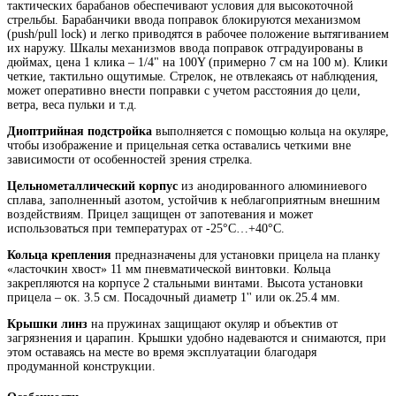
тактических барабанов обеспечивают условия для высокоточной
стрельбы. Барабанчики ввода поправок блокируются механизмом
(push/pull lock) и легко приводятся в рабочее положение вытягиванием
их наружу. Шкалы механизмов ввода поправок отградуированы в
дюймах, цена 1 клика – 1/4" на 100Y (примерно 7 см на 100 м). Клики
четкие, тактильно ощутимые. Стрелок, не отвлекаясь от наблюдения,
может оперативно внести поправки с учетом расстояния до цели,
ветра, веса пульки и т.д.
Диоптрийная подстройка
выполняется с помощью кольца на окуляре,
чтобы изображение и прицельная сетка оставались четкими вне
зависимости от особенностей зрения стрелка.
Цельнометаллический корпус
из анодированного алюминиевого
сплава, заполненный азотом, устойчив к неблагоприятным внешним
воздействиям. Прицел защищен от запотевания и может
использоваться при температурах от -25°С…+40°С.
Кольца крепления
предназначены для установки прицела на планку
«ласточкин хвост» 11 мм пневматической винтовки. Кольца
закрепляются на корпусе 2 стальными винтами. Высота установки
прицела – ок. 3.5 см. Посадочный диаметр 1'' или ок.25.4 мм.
Крышки линз
на пружинах защищают окуляр и объектив от
загрязнения и царапин. Крышки удобно надеваются и снимаются, при
этом оставаясь на месте во время эксплуатации благодаря
продуманной конструкции.