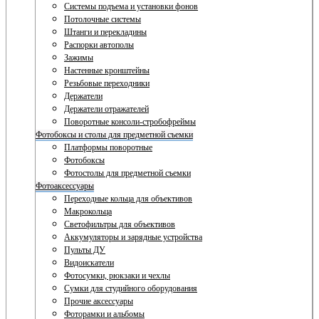
Системы подъема и установки фонов
Потолочные системы
Штанги и перекладины
Распорки автополы
Зажимы
Настенные кронштейны
Резьбовые переходники
Держатели
Держатели отражателей
Поворотные консоли-стробофреймы
Фотобоксы и столы для предметной съемки
Платформы поворотные
Фотобоксы
Фотостолы для предметной съемки
Фотоаксессуары
Переходные кольца для объективов
Макрокольца
Светофильтры для объективов
Аккумуляторы и зарядные устройства
Пульты ДУ
Видоискатели
Фотосумки, рюкзаки и чехлы
Сумки для студийного оборудования
Прочие аксессуары
Фоторамки и альбомы