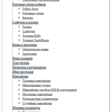
Плечевые упоры и обвесы
Follow focus
Плечевые упоры
Брекеты
Слайдеры и тележки
Рельсы
Слайдеры
Тележки Dolly
Тележки TrackMaster
Краны и автогрипы
Операторские краны
Автогрипы
Фоны хромакей
Телесуфлеры
Мониторы и видоискатели
iMate продукция
Микрофоны
Головные микрофоны
Микрофонные удочки
Микрофоны для фото DSLR и видеокамер
Петличные микрофоны
Радиосистемы и конвертеры
Студийные микрофоны
Штативы и моноподы