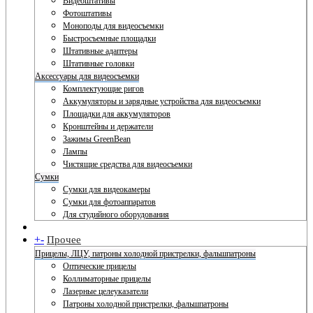
Видеоштативы
Фотоштативы
Моноподы для видеосъемки
Быстросъемные площадки
Штативные адаптеры
Штативные головки
Аксессуары для видеосъемки
Комплектующие ригов
Аккумуляторы и зарядные устройства для видеосъемки
Площадки для аккумуляторов
Кронштейны и держатели
Зажимы GreenBean
Лампы
Чистящие средства для видеосъемки
Сумки
Сумки для видеокамеры
Сумки для фотоаппаратов
Для студийного оборудования
+
-
Прочее
Прицелы, ЛЦУ, патроны холодной пристрелки, фальшпатроны
Оптические прицелы
Коллиматорные прицелы
Лазерные целеуказатели
Патроны холодной пристрелки, фальшпатроны