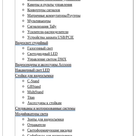
Камеры и пульты управления
Конвертеры сигналов
Матричные коммутаторы/Роутеры
Мультивьюеры
Сигнализация Tally
Усилители-распределители
Устройства захвата USB/PCIE
Видеосвет студийный
Галогенный свет
Светодиодный LED
Управление светом DMX
Видеосендеры и аксессуары Accsoon
Накамерный свет LED
Стойки для видеосъемки
C-Stand
GBStand
MultiStand
Titan
Аксессуары к стойкам
Стедикамы и моторизованные системы
Модификаторы света
Зонты для видеосъемки
Отражатели
Светоформирующие насадки
Софтбоксы для видеосъемки