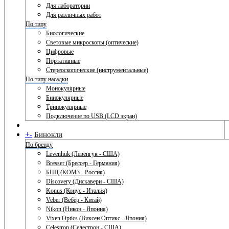
Для лаборатории
Для различных работ
По типу
Биологические
Световые микроскопы (оптические)
Цифровые
Портативные
Стереоскопические (инструментальные)
По типу насадки
Монокулярные
Бинокулярные
Тринокулярные
Подключение по USB (LCD экран)
+
-
Бинокли
По бренду
Levenhuk (Левенгук - США)
Bresser (Брессер - Германия)
БПЦ (КОМЗ - Россия)
Discovery (Дискавери - США)
Konus (Конус - Италия)
Veber (Вебер - Китай)
Nikon (Никон - Япония)
Vixen Optics (Виксен Оптикс - Япония)
Celestron (Селестрон - США)