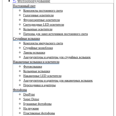
+
-
Фотооборудование
Постоянный свет
Комплекты постоянного света
Галогенные осветители
Флуоресцентные осветители
Светодиодные LED осветители
Кольцевые осветители
Патроны для ламп источников постоянного света
Студийные вспышки
Комплекты импульсного света
Студийные моноблоки
Лампы вспышки
Аккумуляторы и адаптеры для студийных вспышек
Накамерные вспышки и осветители
Фотовспышки
Кольцевые вспышки
Накамерные LED осветители
Аккумуляторы и адаптеры для накамерных вспышек
Переходники и адаптеры
Фотофоны
DigiPrint
Super Dense
Бумажные фотофоны
На пружине
Пластиковые фотофоны