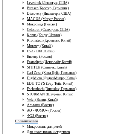
Levenhuk (Левенгук; США)
Bresser (Брессер; Германия)
Discovery (Дискавери; США)
MAGUS (Магус; Россия)
Микромед (Россия)
Celestron (Селестрон; США)
Konus (Конус; Италия)
Kromatech (Кроматек; Китай)
Микмед (Китай.)
EVA (ЕВА; Китай)
Биомед (Россия)
Eastcolight (Истколайт; Китай)
SITITEK (Сититек; Китай)
Carl Zeiss (Карл Цейс; Германия)
DigiMicro (ДиджиМикро; Китай)
EDU-TOYS (Эду-Тойз; Китай)
Eschenbach (Эшенбах; Германия)
STURMAN (Штурман; Китай)
Velvi (Велви; Китай)
Альтами (Россия)
АО «ЛОМО» (Россия)
ФОЗ (Россия)
По назначению
Микроскопы для детей
Для школьников и студентов