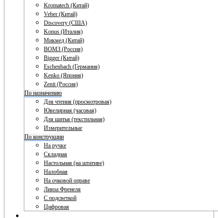
Kromatech (Китай)
Veber (Китай)
Discovery (США)
Konus (Италия)
Микмед (Китай)
ВОМЗ (Россия)
Bigger (Китай)
Eschenbach (Германия)
Kenko (Япония)
Zenit (Россия)
По назначению
Для чтения (просмотровая)
Ювелирная (часовая)
Для шитья (текстильная)
Измерительные
По конструкции
На ручке
Складная
Настольная (на штативе)
Налобная
На очковой оправе
Линза Френеля
С подсветкой
Цифровая