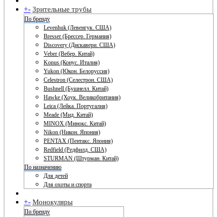
+
-
Зрительные трубы
По бренду
Levenhuk (Левенгук. США)
Bresser (Брессер. Германия)
Discovery (Дискавери. США)
Veber (Вебер. Китай)
Konus (Конус. Италия)
Yukon (Юкон. Белоруссия)
Celestron (Селестрон. США)
Bushnell (Бушнелл. Китай)
Hawke (Хоук. Великобритания)
Leica (Лейка. Португалия)
Meade (Мид. Китай)
MINOX (Минокс. Китай)
Nikon (Никон. Япония)
PENTAX (Пентакс. Япония)
Redfield (Редфилд. США)
STURMAN (Штурман. Китай)
По назначению
Для детей
Для охоты и спорта
+
-
Монокуляры
По бренду