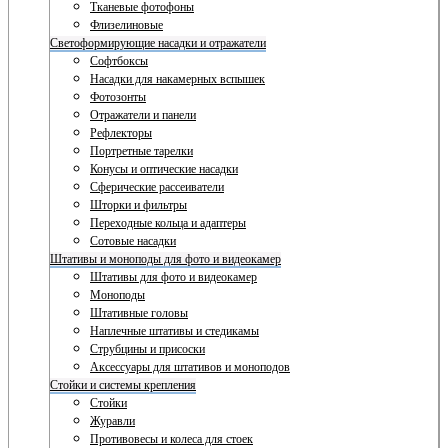
Тканевые фотофоны
Флизелиновые
Светоформирующие насадки и отражатели
Софтбоксы
Насадки для накамерных вспышек
Фотозонты
Отражатели и панели
Рефлекторы
Портретные тарелки
Конусы и оптические насадки
Сферические рассеиватели
Шторки и фильтры
Переходные кольца и адаптеры
Сотовые насадки
Штативы и моноподы для фото и видеокамер
Штативы для фото и видеокамер
Моноподы
Штативные головы
Наплечные штативы и стедикамы
Струбцины и присоски
Аксессуары для штативов и моноподов
Стойки и системы крепления
Стойки
Журавли
Противовесы и колеса для стоек