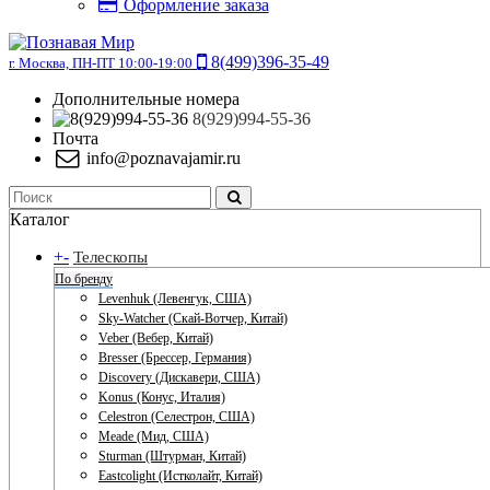
Оформление заказа
8(499)396-35-49
г. Москва, ПН-ПТ 10:00-19:00
Дополнительные номера
8(929)994-55-36
Почта
info@poznavajamir.ru
Каталог
+
-
Телескопы
По бренду
Levenhuk (Левенгук, США)
Sky-Watcher (Скай-Вотчер, Китай)
Veber (Вебер, Китай)
Bresser (Брессер, Германия)
Discovery (Дискавери, США)
Konus (Конус, Италия)
Celestron (Селестрон, США)
Meade (Мид, США)
Sturman (Штурман, Китай)
Eastcolight (Истколайт, Китай)