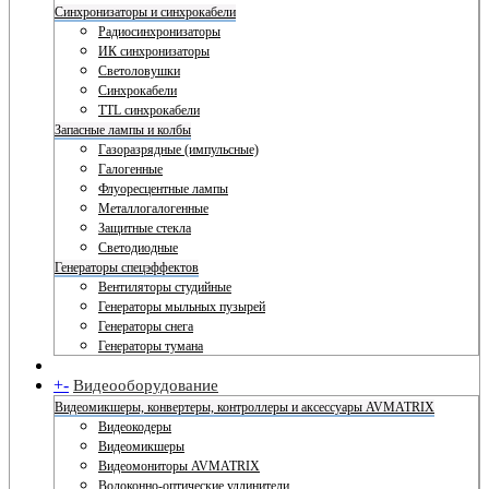
Синхронизаторы и синхрокабели
Радиосинхронизаторы
ИК синхронизаторы
Светоловушки
Синхрокабели
TTL синхрокабели
Запасные лампы и колбы
Газоразрядные (импульсные)
Галогенные
Флуоресцентные лампы
Металлогалогенные
Защитные стекла
Светодиодные
Генераторы спецэффектов
Вентиляторы студийные
Генераторы мыльных пузырей
Генераторы снега
Генераторы тумана
+
-
Видеооборудование
Видеомикшеры, конвертеры, контроллеры и аксессуары AVMATRIX
Видеокодеры
Видеомикшеры
Видеомониторы AVMATRIX
Волоконно-оптические удлинители