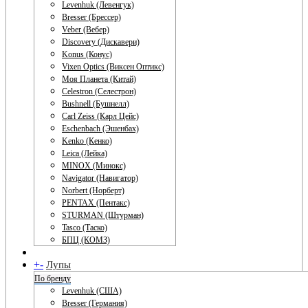
Levenhuk (Левенгук)
Bresser (Брессер)
Veber (Вебер)
Discovery (Дискавери)
Konus (Конус)
Vixen Optics (Виксен Оптикс)
Моя Планета (Китай)
Celestron (Селестрон)
Bushnell (Бушнелл)
Carl Zeiss (Карл Цейс)
Eschenbach (Эшенбах)
Kenko (Кенко)
Leica (Лейка)
MINOX (Минокс)
Navigator (Навигатор)
Norbert (Норберт)
PENTAX (Пентакс)
STURMAN (Штурман)
Tasco (Таско)
БПЦ (КОМЗ)
+
-
Лупы
По бренду
Levenhuk (США)
Bresser (Германия)