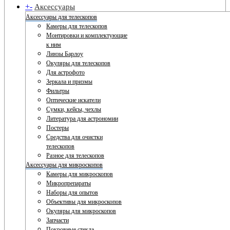
+
-
Аксессуары
Аксессуары для телескопов
Камеры для телескопов
Монтировки и комплектующие
к ним
Линзы Барлоу
Окуляры для телескопов
Для астрофото
Зеркала и призмы
Фильтры
Оптические искатели
Сумки, кейсы, чехлы
Литература для астрономии
Постеры
Средства для очистки
телескопов
Разное для телескопов
Аксессуары для микроскопов
Камеры для микроскопов
Микропрепараты
Наборы для опытов
Объективы для микроскопов
Окуляры для микроскопов
Запчасти
Покровные стекла