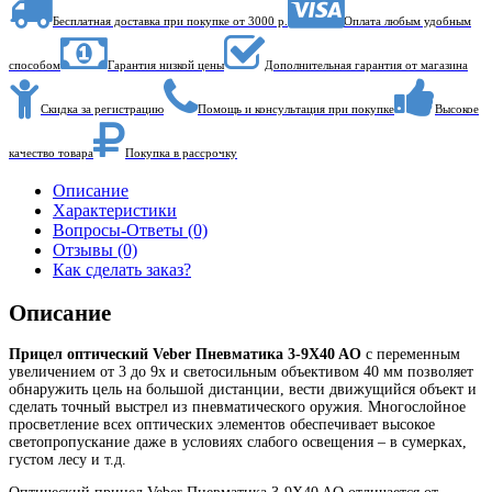
Бесплатная доставка при покупке от 3000 р.
Оплата любым удобным
способом
Гарантия низкой цены
Дополнительная гарантия от магазина
Скидка за регистрацию
Помощь и консультация при покупке
Высокое
качество товара
Покупка в рассрочку
Описание
Характеристики
Вопросы-Ответы (0)
Отзывы (0)
Как сделать заказ?
Описание
Прицел оптический Veber Пневматика 3-9X40 AO
с переменным
увеличением от 3 до 9х и светосильным объективом 40 мм позволяет
обнаружить цель на большой дистанции, вести движущийся объект и
сделать точный выстрел из пневматического оружия. Многослойное
просветление всех оптических элементов обеспечивает высокое
светопропускание даже в условиях слабого освещения – в сумерках,
густом лесу и т.д.