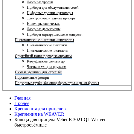
Лазерные уровни
Приборы для обслуживания сетей
Цифровые уровни и угломеры
Электроизмерительные приборы
Нивелиры оптические
Лазерные дальномеры
Приборы неразрушающего контроля
Пневматические винтовки и пистолеты
Пневматические винтовки
Пневматические пистолеты
Оружейный тюнинг, уход за оружием
Камуфляжная лента и др.
Чистка и уход за оружием
Очки и наушники для стрельбы
Подствольные фонари
Подзорные трубы, бинокли, барометры и др. из бронзы
Главная
Прочее
Крепления для прицелов
Крепления на WEAVER
Кольца для прицела Veber E 3021 QL Weaver
быстросъёмные