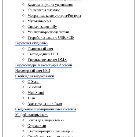
Камеры и пульты управления
Конвертеры сигналов
Матричные коммутаторы/Роутеры
Мультивьюеры
Сигнализация Tally
Усилители-распределители
Устройства захвата USB/PCIE
Видеосвет студийный
Галогенный свет
Светодиодный LED
Управление светом DMX
Видеосендеры и аксессуары Accsoon
Накамерный свет LED
Стойки для видеосъемки
C-Stand
GBStand
MultiStand
Titan
Аксессуары к стойкам
Стедикамы и моторизованные системы
Модификаторы света
Зонты для видеосъемки
Отражатели
Светоформирующие насадки
Софтбоксы для видеосъемки