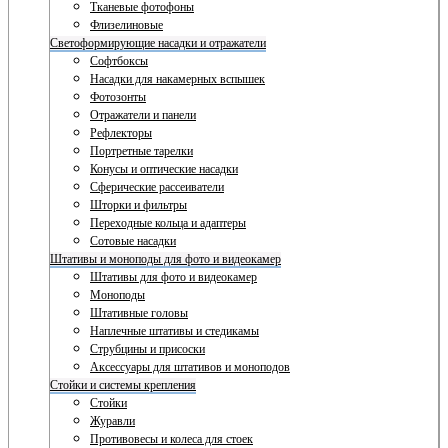
Тканевые фотофоны
Флизелиновые
Светоформирующие насадки и отражатели
Софтбоксы
Насадки для накамерных вспышек
Фотозонты
Отражатели и панели
Рефлекторы
Портретные тарелки
Конусы и оптические насадки
Сферические рассеиватели
Шторки и фильтры
Переходные кольца и адаптеры
Сотовые насадки
Штативы и моноподы для фото и видеокамер
Штативы для фото и видеокамер
Моноподы
Штативные головы
Наплечные штативы и стедикамы
Струбцины и присоски
Аксессуары для штативов и моноподов
Стойки и системы крепления
Стойки
Журавли
Противовесы и колеса для стоек