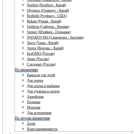
Norbert (Норберт - Китай)
Olympus (Олимпус - Китай)
Redfield (Редфилд - США)
Rekam (Рекам - Китай)
Sightron (Сайтрон - Япония)
Steiner (Штайнер - Германия)
SWAROVSKI (Сваровски - Австрия)
Tasco (Таско - Китай)
Vortex (Вортекс - Китай)
БелОМО (Россия)
Зенит (Россия)
Следопыт (Россия)
По назначению
Бинокли для детей
Для театра
Для охоты и рыбалки
Для туризма и спорта
Армейские
Полевые
Морские
Для астрономии
По другим параметрам
Zoom
Влагозащищенность