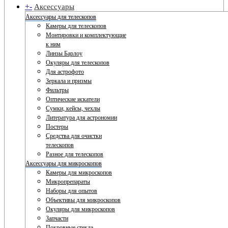
+
-
Аксессуары
Аксессуары для телескопов
Камеры для телескопов
Монтировки и комплектующие
к ним
Линзы Барлоу
Окуляры для телескопов
Для астрофото
Зеркала и призмы
Фильтры
Оптические искатели
Сумки, кейсы, чехлы
Литература для астрономии
Постеры
Средства для очистки
телескопов
Разное для телескопов
Аксессуары для микроскопов
Камеры для микроскопов
Микропрепараты
Наборы для опытов
Объективы для микроскопов
Окуляры для микроскопов
Запчасти
Покровные стекла