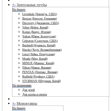
+
-
Зрительные трубы
По бренду
Levenhuk (Левенгук. США)
Bresser (Брессер. Германия)
Discovery (Дискавери. США)
Veber (Вебер. Китай)
Konus (Конус. Италия)
Yukon (Юкон. Белоруссия)
Celestron (Селестрон. США)
Bushnell (Бушнелл. Китай)
Hawke (Хоук. Великобритания)
Leica (Лейка. Португалия)
Meade (Мид. Китай)
MINOX (Минокс. Китай)
Nikon (Никон. Япония)
PENTAX (Пентакс. Япония)
Redfield (Редфилд. США)
STURMAN (Штурман. Китай)
По назначению
Для детей
Для охоты и спорта
+
-
Монокуляры
По бренду