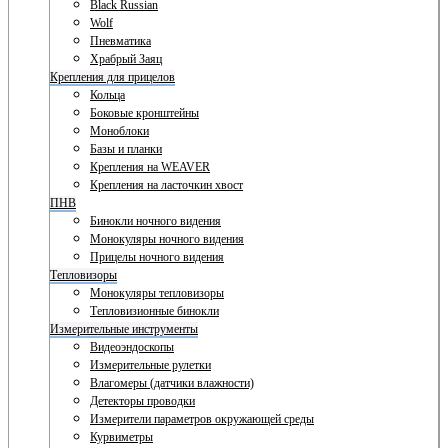
Black Russian
Wolf
Пневматика
Храбрый Заяц
Крепления для прицелов
Кольца
Боковые кронштейны
Моноблоки
Базы и планки
Крепления на WEAVER
Крепления на ласточкин хвост
ПНВ
Бинокли ночного видения
Монокуляры ночного видения
Прицелы ночного видения
Тепловизоры
Монокуляры тепловизоры
Тепловизионные бинокли
Измерительные инструменты
Видеоэндоскопы
Измерительные рулетки
Влагомеры (датчики влажности)
Детекторы проводки
Измерители параметров окружающей среды
Курвиметры