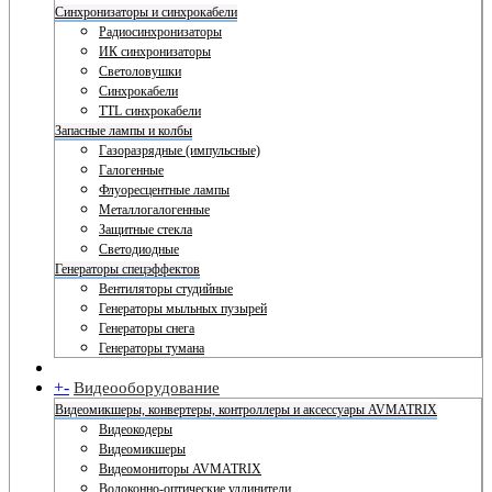
Синхронизаторы и синхрокабели
Радиосинхронизаторы
ИК синхронизаторы
Светоловушки
Синхрокабели
TTL синхрокабели
Запасные лампы и колбы
Газоразрядные (импульсные)
Галогенные
Флуоресцентные лампы
Металлогалогенные
Защитные стекла
Светодиодные
Генераторы спецэффектов
Вентиляторы студийные
Генераторы мыльных пузырей
Генераторы снега
Генераторы тумана
+
-
Видеооборудование
Видеомикшеры, конвертеры, контроллеры и аксессуары AVMATRIX
Видеокодеры
Видеомикшеры
Видеомониторы AVMATRIX
Волоконно-оптические удлинители