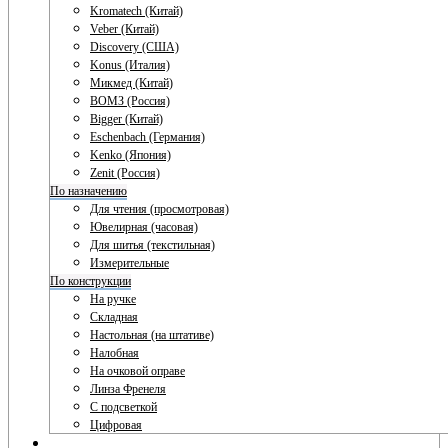
Kromatech (Китай)
Veber (Китай)
Discovery (США)
Konus (Италия)
Микмед (Китай)
ВОМЗ (Россия)
Bigger (Китай)
Eschenbach (Германия)
Kenko (Япония)
Zenit (Россия)
По назначению
Для чтения (просмотровая)
Ювелирная (часовая)
Для шитья (текстильная)
Измерительные
По конструкции
На ручке
Складная
Настольная (на штативе)
Налобная
На очковой оправе
Линза Френеля
С подсветкой
Цифровая