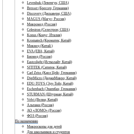
Levenhuk (Левенгук; США)
Bresser (Брессер; Германия)
Discovery (Дискавери; США)
MAGUS (Магус; Россия)
Микромед (Россия)
Celestron (Селестрон; США)
Konus (Конус; Италия)
Kromatech (Кроматек; Китай)
Микмед (Китай.)
EVA (ЕВА; Китай)
Биомед (Россия)
Eastcolight (Истколайт; Китай)
SITITEK (Сититек; Китай)
Carl Zeiss (Карл Цейс; Германия)
DigiMicro (ДиджиМикро; Китай)
EDU-TOYS (Эду-Тойз; Китай)
Eschenbach (Эшенбах; Германия)
STURMAN (Штурман; Китай)
Velvi (Велви; Китай)
Альтами (Россия)
АО «ЛОМО» (Россия)
ФОЗ (Россия)
По назначению
Микроскопы для детей
Для школьников и студентов