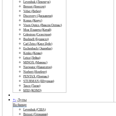
Levenhuk (Левенгук)
Bresser (Брессер)
Veber (Вебер)
Discovery (Дискавери)
Konus (Конус)
Vixen Optics (Виксен Оптикс)
Моя Планета (Китай)
Celestron (Селестрон)
Bushnell (Бушнелл)
Carl Zeiss (Карл Цейс)
Eschenbach (Эшенбах)
Kenko (Кенко)
Leica (Лейка)
MINOX (Минокс)
Navigator (Навигатор)
Norbert (Норберт)
PENTAX (Пентакс)
STURMAN (Штурман)
Tasco (Таско)
БПЦ (КОМЗ)
+
-
Лупы
По бренду
Levenhuk (США)
Bresser (Германия)