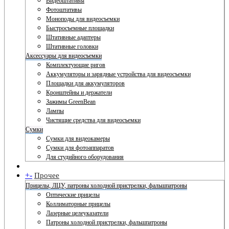
Видеоштативы
Фотоштативы
Моноподы для видеосъемки
Быстросъемные площадки
Штативные адаптеры
Штативные головки
Аксессуары для видеосъемки
Комплектующие ригов
Аккумуляторы и зарядные устройства для видеосъемки
Площадки для аккумуляторов
Кронштейны и держатели
Зажимы GreenBean
Лампы
Чистящие средства для видеосъемки
Сумки
Сумки для видеокамеры
Сумки для фотоаппаратов
Для студийного оборудования
+
-
Прочее
Прицелы, ЛЦУ, патроны холодной пристрелки, фальшпатроны
Оптические прицелы
Коллиматорные прицелы
Лазерные целеуказатели
Патроны холодной пристрелки, фальшпатроны