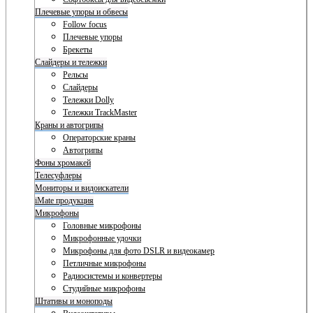
Плечевые упоры и обвесы
Follow focus
Плечевые упоры
Брекеты
Слайдеры и тележки
Рельсы
Слайдеры
Тележки Dolly
Тележки TrackMaster
Краны и автогрипы
Операторские краны
Автогрипы
Фоны хромакей
Телесуфлеры
Мониторы и видоискатели
iMate продукция
Микрофоны
Головные микрофоны
Микрофонные удочки
Микрофоны для фото DSLR и видеокамер
Петличные микрофоны
Радиосистемы и конвертеры
Студийные микрофоны
Штативы и моноподы