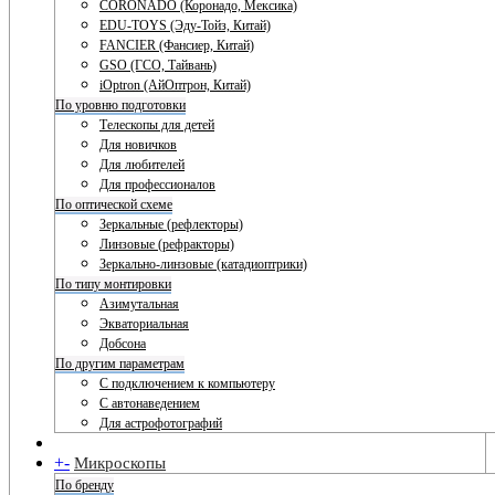
CORONADO (Коронадо, Мексика)
EDU-TOYS (Эду-Тойз, Китай)
FANCIER (Фансиер, Китай)
GSO (ГСО, Тайвань)
iOptron (АйОптрон, Китай)
По уровню подготовки
Телескопы для детей
Для новичков
Для любителей
Для профессионалов
По оптической схеме
Зеркальные (рефлекторы)
Линзовые (рефракторы)
Зеркально-линзовые (катадиоптрики)
По типу монтировки
Азимутальная
Экваториальная
Добсона
По другим параметрам
С подключением к компьютеру
С автонаведением
Для астрофотографий
+
-
Микроскопы
По бренду