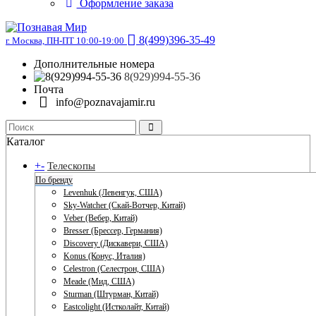
Оформление заказа
8(499)396-35-49
г. Москва, ПН-ПТ 10:00-19:00
Дополнительные номера
8(929)994-55-36
Почта
info@poznavajamir.ru
Каталог
+
-
Телескопы
По бренду
Levenhuk (Левенгук, США)
Sky-Watcher (Скай-Вотчер, Китай)
Veber (Вебер, Китай)
Bresser (Брессер, Германия)
Discovery (Дискавери, США)
Konus (Конус, Италия)
Celestron (Селестрон, США)
Meade (Мид, США)
Sturman (Штурман, Китай)
Eastcolight (Истколайт, Китай)