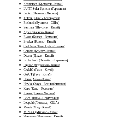
Kromatech (Кроматек - Китай)
LUNT Solar Systems (Германия)
Pentax (Пентакс - Япония)
Yukon (Юкон - Белоруссия)
Bushnell (Бушнелл - США)
Sturman (Штурман - Китай)
Alpen (Альпен - Китай)
Blaser (Блазер - Германия)
Breaker (Брикер - Китай)
Carl Zeiss (Карл Цейс - Япония)
Combat (Комбат - Китай)
Dicom (Диком - Китай)
Eschenbach (Эшенбах - Германия)
Fujinon (Фуджинон - Китай)
GAMO (Гамо - Китай)
GAUT (Гаут - Китай)
Hama (Хама - Китай)
Hawke (Хоук - Великобритания)
Kaps (Капс - Германия)
Kenko (Кенко - Япония)
Leica (Лейка - Португалия)
Leupold (Люпольд - США)
Meade (Мид - Китай)
MINOX (Минокс - Китай)
Navigator (Навигатор - Китай)