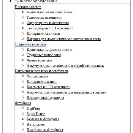
+
-
Фотооборудование
Постоянный свет
Комплекты постоянного света
Галогенные осветители
Флуоресцентные осветители
Светодиодные LED осветители
Кольцевые осветители
Патроны для ламп источников постоянного света
Студийные вспышки
Комплекты импульсного света
Студийные моноблоки
Лампы вспышки
Аккумуляторы и адаптеры для студийных вспышек
Накамерные вспышки и осветители
Фотовспышки
Кольцевые вспышки
Накамерные LED осветители
Аккумуляторы и адаптеры для накамерных вспышек
Переходники и адаптеры
Фотофоны
DigiPrint
Super Dense
Бумажные фотофоны
На пружине
Пластиковые фотофоны