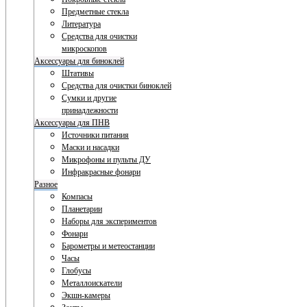
Предметные стекла
Литература
Средства для очистки
микроскопов
Аксессуары для биноклей
Штативы
Средства для очистки биноклей
Сумки и другие
принадлежности
Аксессуары для ПНВ
Источники питания
Маски и насадки
Микрофоны и пульты ДУ
Инфракрасные фонари
Разное
Компасы
Планетарии
Наборы для экспериментов
Фонари
Барометры и метеостанции
Часы
Глобусы
Металлоискатели
Экшн-камеры