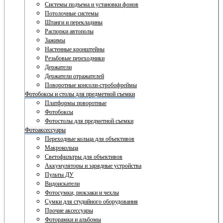
Системы подъема и установки фонов
Потолочные системы
Штанги и перекладины
Распорки автополы
Зажимы
Настенные кронштейны
Резьбовые переходники
Держатели
Держатели отражателей
Поворотные консоли-стробофреймы
Фотобоксы и столы для предметной съемки
Платформы поворотные
Фотобоксы
Фотостолы для предметной съемки
Фотоаксессуары
Переходные кольца для объективов
Макрокольца
Светофильтры для объективов
Аккумуляторы и зарядные устройства
Пульты ДУ
Видоискатели
Фотосумки, рюкзаки и чехлы
Сумки для студийного оборудования
Прочие аксессуары
Фоторамки и альбомы