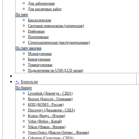
Для лаборатории
Для различных работ
По типу
Биологические
Световые микроскопы (оптические)
Цифровые
Портативные
Стереоскопические (инструментальные)
По типу насадки
Монокулярные
Бинокулярные
Тринокулярные
Подключение по USB (LCD экран)
+
-
Бинокли
По бренду
Levenhuk (Левенгук - США)
Bresser (Брессер - Германия)
БПЦ (КОМЗ - Россия)
Discovery (Дискавери - США)
Konus (Конус - Италия)
Veber (Вебер - Китай)
Nikon (Никон - Япония)
Vixen Optics (Виксен Оптикс - Япония)
Celestron (Селестрон - США)