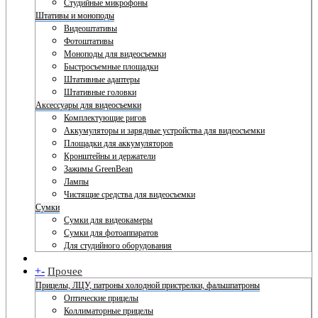
Студийные микрофоны
Штативы и моноподы
Видеоштативы
Фотоштативы
Моноподы для видеосъемки
Быстросъемные площадки
Штативные адаптеры
Штативные головки
Аксессуары для видеосъемки
Комплектующие ригов
Аккумуляторы и зарядные устройства для видеосъемки
Площадки для аккумуляторов
Кронштейны и держатели
Зажимы GreenBean
Лампы
Чистящие средства для видеосъемки
Сумки
Сумки для видеокамеры
Сумки для фотоаппаратов
Для студийного оборудования
+
-
Прочее
Прицелы, ЛЦУ, патроны холодной пристрелки, фальшпатроны
Оптические прицелы
Коллиматорные прицелы