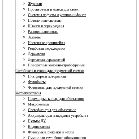
Журавли
Противовесы и колеса для стоек
Системы подъема и установки фонов
Потолочные системы
Штанги и перекладины
Распорки автополы
Зажимы
Настенные кронштейны
Резьбовые переходники
Держатели
Держатели отражателей
Поворотные консоли-стробофреймы
Фотобоксы и столы для предметной съемки
Платформы поворотные
Фотобоксы
Фотостолы для предметной съемки
Фотоаксессуары
Переходные кольца для объективов
Макрокольца
Светофильтры для объективов
Аккумуляторы и зарядные устройства
Пульты ДУ
Видоискатели
Фотосумки, рюкзаки и чехлы
Сумки для студийного оборудования