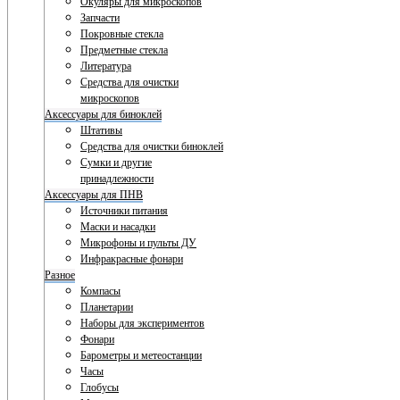
Окуляры для микроскопов
Запчасти
Покровные стекла
Предметные стекла
Литература
Средства для очистки
микроскопов
Аксессуары для биноклей
Штативы
Средства для очистки биноклей
Сумки и другие
принадлежности
Аксессуары для ПНВ
Источники питания
Маски и насадки
Микрофоны и пульты ДУ
Инфракрасные фонари
Разное
Компасы
Планетарии
Наборы для экспериментов
Фонари
Барометры и метеостанции
Часы
Глобусы