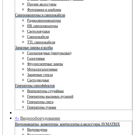
Прочие аксессуары
Фоторамки и альбомы
Синхронизаторы и синхрокабели
Радиосинхронизаторы
ИК синхронизаторы
Светоловушки
Синхрокабели
TTL синхрокабели
Запасные лампы и колбы
Газоразрядные (импульсные)
Галогенные
Флуоресцентные лампы
Металлогалогенные
Защитные стекла
Светодиодные
Генераторы спецэффектов
Вентиляторы студийные
Генераторы мыльных пузырей
Генераторы снега
Генераторы тумана
+
-
Видеооборудование
Видеомикшеры, конвертеры, контроллеры и аксессуары AVMATRIX
Видеокодеры