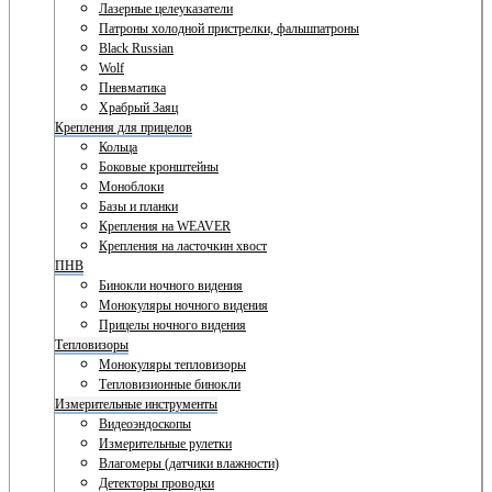
Лазерные целеуказатели
Патроны холодной пристрелки, фальшпатроны
Black Russian
Wolf
Пневматика
Храбрый Заяц
Крепления для прицелов
Кольца
Боковые кронштейны
Моноблоки
Базы и планки
Крепления на WEAVER
Крепления на ласточкин хвост
ПНВ
Бинокли ночного видения
Монокуляры ночного видения
Прицелы ночного видения
Тепловизоры
Монокуляры тепловизоры
Тепловизионные бинокли
Измерительные инструменты
Видеоэндоскопы
Измерительные рулетки
Влагомеры (датчики влажности)
Детекторы проводки