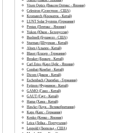
Nikon (Никон - Япония)
Vixen Optics (Виксен Оптикс - Япония)
Celestron (Селестрон - США)
Kromatech (Кроматек - Китай)
LUNT Solar Systems (Германия)
Pentax (Пентакс - Япония)
Yukon (Юкон - Белоруссия)
Bushnell (Бушнелл - США)
Sturman (Штурман - Китай)
Alpen (Альпен - Китай)
Blaser (Блазер - Германия)
Breaker (Брикер - Китай)
Carl Zeiss (Карл Цейс - Япония)
Combat (Комбат - Китай)
Dicom (Диком - Китай)
Eschenbach (Эшенбах - Германия)
Fujinon (Фуджинон - Китай)
GAMO (Гамо - Китай)
GAUT (Гаут - Китай)
Hama (Хама - Китай)
Hawke (Хоук - Великобритания)
Kaps (Капс - Германия)
Kenko (Кенко - Япония)
Leica (Лейка - Португалия)
Leupold (Люпольд - США)