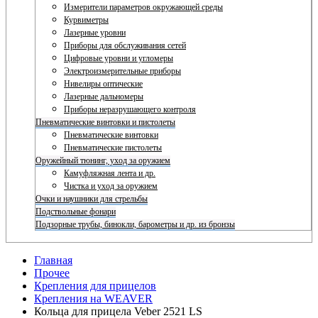
Измерители параметров окружающей среды
Курвиметры
Лазерные уровни
Приборы для обслуживания сетей
Цифровые уровни и угломеры
Электроизмерительные приборы
Нивелиры оптические
Лазерные дальномеры
Приборы неразрушающего контроля
Пневматические винтовки и пистолеты
Пневматические винтовки
Пневматические пистолеты
Оружейный тюнинг, уход за оружием
Камуфляжная лента и др.
Чистка и уход за оружием
Очки и наушники для стрельбы
Подствольные фонари
Подзорные трубы, бинокли, барометры и др. из бронзы
Главная
Прочее
Крепления для прицелов
Крепления на WEAVER
Кольца для прицела Veber 2521 LS