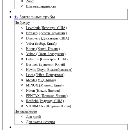
Zoom
Влагозащищенность
+
-
Зрительные трубы
По бренду
Levenhuk (Левенгук. США)
Bresser (Брессер. Германия)
Discovery (Дискавери. США)
Veber (Вебер. Китай)
Konus (Конус. Италия)
Yukon (Юкон. Белоруссия)
Celestron (Селестрон. США)
Bushnell (Бушнелл. Китай)
Hawke (Хоук. Великобритания)
Leica (Лейка. Португалия)
Meade (Мид. Китай)
MINOX (Минокс. Китай)
Nikon (Никон. Япония)
PENTAX (Пентакс. Япония)
Redfield (Редфилд. США)
STURMAN (Штурман. Китай)
По назначению
Для детей
Для охоты и спорта