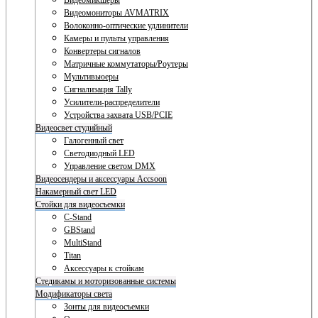
Видеомикшеры
Видеомониторы AVMATRIX
Волоконно-оптические удлинители
Камеры и пульты управления
Конвертеры сигналов
Матричные коммутаторы/Роутеры
Мультивьюеры
Сигнализация Tally
Усилители-распределители
Устройства захвата USB/PCIE
Видеосвет студийный
Галогенный свет
Светодиодный LED
Управление светом DMX
Видеосендеры и аксессуары Accsoon
Накамерный свет LED
Стойки для видеосъемки
C-Stand
GBStand
MultiStand
Titan
Аксессуары к стойкам
Стедикамы и моторизованные системы
Модификаторы света
Зонты для видеосъемки