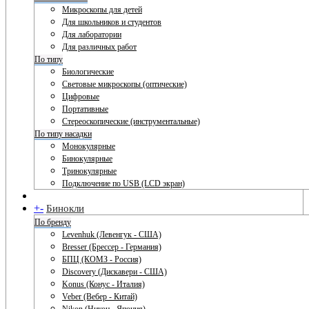
Микроскопы для детей
Для школьников и студентов
Для лаборатории
Для различных работ
По типу
Биологические
Световые микроскопы (оптические)
Цифровые
Портативные
Стереоскопические (инструментальные)
По типу насадки
Монокулярные
Бинокулярные
Тринокулярные
Подключение по USB (LCD экран)
+
-
Бинокли
По бренду
Levenhuk (Левенгук - США)
Bresser (Брессер - Германия)
БПЦ (КОМЗ - Россия)
Discovery (Дискавери - США)
Konus (Конус - Италия)
Veber (Вебер - Китай)