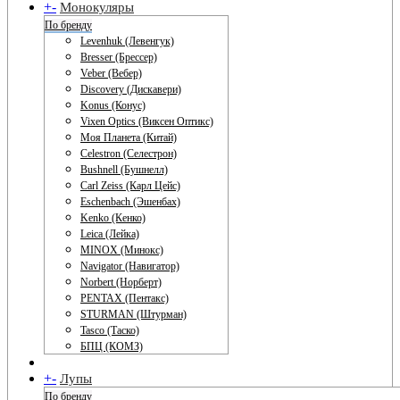
+
-
Монокуляры
По бренду
Levenhuk (Левенгук)
Bresser (Брессер)
Veber (Вебер)
Discovery (Дискавери)
Konus (Конус)
Vixen Optics (Виксен Оптикс)
Моя Планета (Китай)
Celestron (Селестрон)
Bushnell (Бушнелл)
Carl Zeiss (Карл Цейс)
Eschenbach (Эшенбах)
Kenko (Кенко)
Leica (Лейка)
MINOX (Минокс)
Navigator (Навигатор)
Norbert (Норберт)
PENTAX (Пентакс)
STURMAN (Штурман)
Tasco (Таско)
БПЦ (КОМЗ)
+
-
Лупы
По бренду