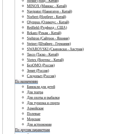
Meade (Мид - Китай)
MINOX (Минокс - Китай)
Navigator (Навигатор - Китай)
Norbert (Норберт - Китай)
Olympus (Олимпус - Китай)
Redfield (Редфилд - США)
Rekam (Рекам - Китай)
Sightron (Сайтрон - Япония)
Steiner (Штайнер - Германия)
SWAROVSKI (Сваровски - Австрия)
Tasco (Таско - Китай)
Vortex (Вортекс - Китай)
БелОМО (Россия)
Зенит (Россия)
Следопыт (Россия)
По назначению
Бинокли для детей
Для театра
Для охоты и рыбалки
Для туризма и спорта
Армейские
Полевые
Морские
Для астрономии
По другим параметрам