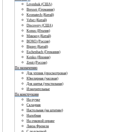
Levenhuk (США)
Bresser (Германия)
Kromatech (Китай)
Veber (Китай)
Discovery (США)
Konus (Италия)
Микмед (Китай)
ВОМЗ (Россия)
Bigger (Китай)
Eschenbach (Германия)
Kenko (Япония)
Zenit (Россия)
По назначению
Для чтения (просмотровая)
Ювелирная (часовая)
Для шитья (текстильная)
Измерительные
По конструкции
На ручке
Складная
Настольная (на штативе)
Налобная
На очковой оправе
Линза Френеля
С подсветкой