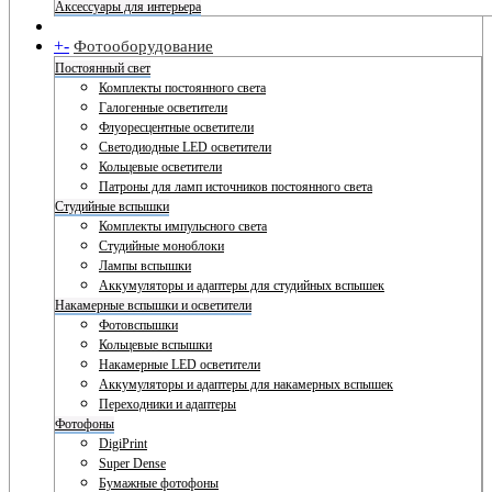
Аксессуары для интерьера
+
-
Фотооборудование
Постоянный свет
Комплекты постоянного света
Галогенные осветители
Флуоресцентные осветители
Светодиодные LED осветители
Кольцевые осветители
Патроны для ламп источников постоянного света
Студийные вспышки
Комплекты импульсного света
Студийные моноблоки
Лампы вспышки
Аккумуляторы и адаптеры для студийных вспышек
Накамерные вспышки и осветители
Фотовспышки
Кольцевые вспышки
Накамерные LED осветители
Аккумуляторы и адаптеры для накамерных вспышек
Переходники и адаптеры
Фотофоны
DigiPrint
Super Dense
Бумажные фотофоны