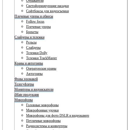
Отражатели
Светоформирующие насадки
Софтбоксы для видеосъемки
Плечевые упоры и обвесы
Follow focus
Плечевые упоры
Брекеты
Слайдеры и тележки
Рельсы
Слайдеры
Тележки Dolly
Тележки TrackMaster
Краны и автогрипы
Операторские краны
Автогрипы
Фоны хромакей
Телесуфлеры
Мониторы и видоискатели
iMate продукция
Микрофоны
Головные микрофоны
Микрофонные удочки
Микрофоны для фото DSLR и видеокамер
Петличные микрофоны
Радиосистемы и конвертеры