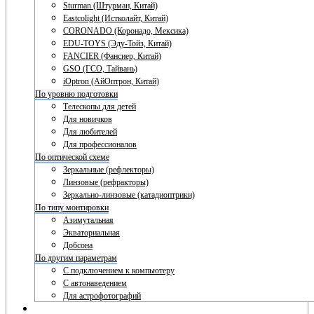
Sturman (Штурман, Китай)
Eastcolight (Истколайт, Китай)
CORONADO (Коронадо, Мексика)
EDU-TOYS (Эду-Тойз, Китай)
FANCIER (Фансиер, Китай)
GSO (ГСО, Тайвань)
iOptron (АйОптрон, Китай)
По уровню подготовки
Телескопы для детей
Для новичков
Для любителей
Для профессионалов
По оптической схеме
Зеркальные (рефлекторы)
Линзовые (рефракторы)
Зеркально-линзовые (катадиоптрики)
По типу монтировки
Азимутальная
Экваториальная
Добсона
По другим параметрам
С подключением к компьютеру
С автонаведением
Для астрофотографий