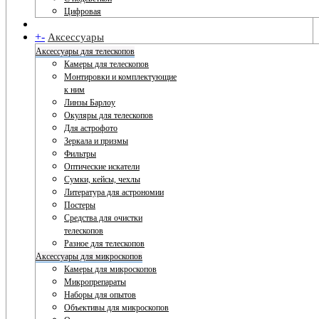
Цифровая
+
-
Аксессуары
Аксессуары для телескопов
Камеры для телескопов
Монтировки и комплектующие
к ним
Линзы Барлоу
Окуляры для телескопов
Для астрофото
Зеркала и призмы
Фильтры
Оптические искатели
Сумки, кейсы, чехлы
Литература для астрономии
Постеры
Средства для очистки
телескопов
Разное для телескопов
Аксессуары для микроскопов
Камеры для микроскопов
Микропрепараты
Наборы для опытов
Объективы для микроскопов