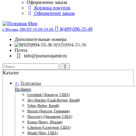
Оформление заказа
Корзина покупок
Оформление заказа
8(499)396-35-49
г. Москва, ПН-ПТ 10:00-19:00
Дополнительные номера
8(929)994-55-36
Почта
info@poznavajamir.ru
Каталог
+
-
Телескопы
По бренду
Levenhuk (Левенгук, США)
Sky-Watcher (Скай-Вотчер, Китай)
Veber (Вебер, Китай)
Bresser (Брессер, Германия)
Discovery (Дискавери, США)
Konus (Конус, Италия)
Celestron (Селестрон, США)
Meade (Мид, США)