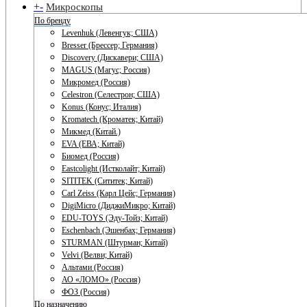
+
-
Микроскопы
По бренду
Levenhuk (Левенгук; США)
Bresser (Брессер; Германия)
Discovery (Дискавери; США)
MAGUS (Магус; Россия)
Микромед (Россия)
Celestron (Селестрон; США)
Konus (Конус; Италия)
Kromatech (Кроматек; Китай)
Микмед (Китай.)
EVA (ЕВА; Китай)
Биомед (Россия)
Eastcolight (Истколайт; Китай)
SITITEK (Сититек; Китай)
Carl Zeiss (Карл Цейс; Германия)
DigiMicro (ДиджиМикро; Китай)
EDU-TOYS (Эду-Тойз; Китай)
Eschenbach (Эшенбах; Германия)
STURMAN (Штурман; Китай)
Velvi (Велви; Китай)
Альтами (Россия)
АО «ЛОМО» (Россия)
ФОЗ (Россия)
По назначению