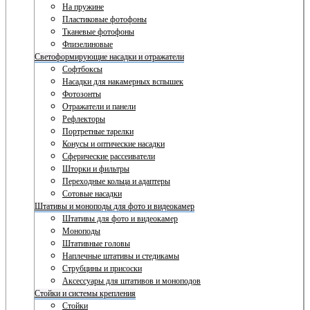
На пружине
Пластиковые фотофоны
Тканевые фотофоны
Флизелиновые
Светоформирующие насадки и отражатели
Софтбоксы
Насадки для накамерных вспышек
Фотозонты
Отражатели и панели
Рефлекторы
Портретные тарелки
Конусы и оптические насадки
Сферические рассеиватели
Шторки и фильтры
Переходные кольца и адаптеры
Сотовые насадки
Штативы и моноподы для фото и видеокамер
Штативы для фото и видеокамер
Моноподы
Штативные головы
Наплечные штативы и стедикамы
Струбцины и присоски
Аксессуары для штативов и моноподов
Стойки и системы крепления
Стойки