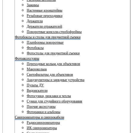
Зажимы
Настенные кронштейны
Резьбовые переходники
Держатели
Держатели отражателей
Поворотные консоли-стробофреймы
Фотобоксы и столы для предметной съемки
Платформы поворотные
Фотобоксы
Фотостолы для предметной съемки
Фотоаксессуары
Переходные кольца для объективов
Макрокольца
Светофильтры для объективов
Аккумуляторы и зарядные устройства
Пульты ДУ
Видоискатели
Фотосумки, рюкзаки и чехлы
Сумки для студийного оборудования
Прочие аксессуары
Фоторамки и альбомы
Синхронизаторы и синхрокабели
Радиосинхронизаторы
ИК синхронизаторы