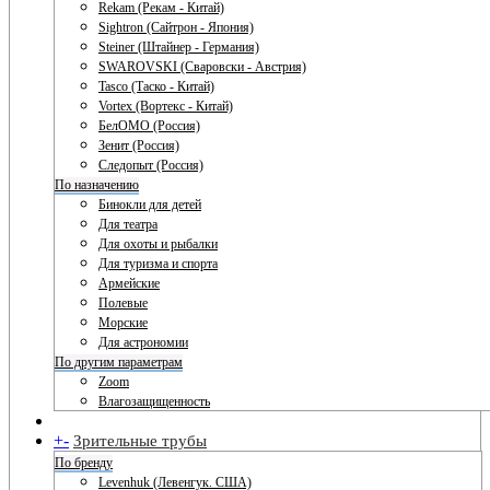
Rekam (Рекам - Китай)
Sightron (Сайтрон - Япония)
Steiner (Штайнер - Германия)
SWAROVSKI (Сваровски - Австрия)
Tasco (Таско - Китай)
Vortex (Вортекс - Китай)
БелОМО (Россия)
Зенит (Россия)
Следопыт (Россия)
По назначению
Бинокли для детей
Для театра
Для охоты и рыбалки
Для туризма и спорта
Армейские
Полевые
Морские
Для астрономии
По другим параметрам
Zoom
Влагозащищенность
+
-
Зрительные трубы
По бренду
Levenhuk (Левенгук. США)