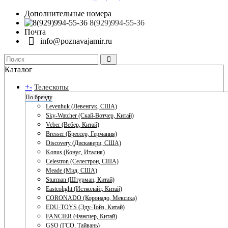
Дополнительные номера
8(929)994-55-36
Почта
info@poznavajamir.ru
Каталог
+
-
Телескопы
По бренду
Levenhuk (Левенгук, США)
Sky-Watcher (Скай-Вотчер, Китай)
Veber (Вебер, Китай)
Bresser (Брессер, Германия)
Discovery (Дискавери, США)
Konus (Конус, Италия)
Celestron (Селестрон, США)
Meade (Мид, США)
Sturman (Штурман, Китай)
Eastcolight (Истколайт, Китай)
CORONADO (Коронадо, Мексика)
EDU-TOYS (Эду-Тойз, Китай)
FANCIER (Фансиер, Китай)
GSO (ГСО, Тайвань)