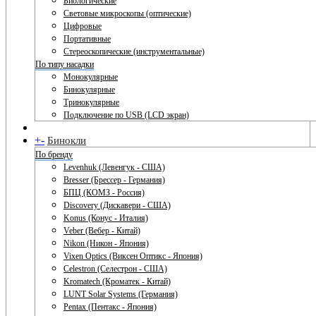
Биологические
Световые микроскопы (оптические)
Цифровые
Портативные
Стереоскопические (инструментальные)
По типу насадки
Монокулярные
Бинокулярные
Тринокулярные
Подключение по USB (LCD экран)
+
-
Бинокли
По бренду
Levenhuk (Левенгук - США)
Bresser (Брессер - Германия)
БПЦ (КОМЗ - Россия)
Discovery (Дискавери - США)
Konus (Конус - Италия)
Veber (Вебер - Китай)
Nikon (Никон - Япония)
Vixen Optics (Виксен Оптикс - Япония)
Celestron (Селестрон - США)
Kromatech (Кроматек - Китай)
LUNT Solar Systems (Германия)
Pentax (Пентакс - Япония)