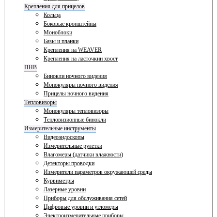
Крепления для прицелов
Кольца
Боковые кронштейны
Моноблоки
Базы и планки
Крепления на WEAVER
Крепления на ласточкин хвост
ПНВ
Бинокли ночного видения
Монокуляры ночного видения
Прицелы ночного видения
Тепловизоры
Монокуляры тепловизоры
Тепловизионные бинокли
Измерительные инструменты
Видеоэндоскопы
Измерительные рулетки
Влагомеры (датчики влажности)
Детекторы проводки
Измерители параметров окружающей среды
Курвиметры
Лазерные уровни
Приборы для обслуживания сетей
Цифровые уровни и угломеры
Электроизмерительные приборы