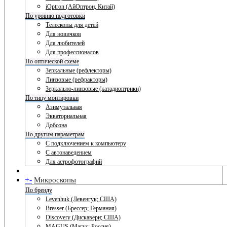
iOptron (АйОптрон, Китай)
По уровню подготовки
Телескопы для детей
Для новичков
Для любителей
Для профессионалов
По оптической схеме
Зеркальные (рефлекторы)
Линзовые (рефракторы)
Зеркально-линзовые (катадиоптрики)
По типу монтировки
Азимутальная
Экваториальная
Добсона
По другим параметрам
С подключением к компьютеру
С автонаведением
Для астрофотографий
+
-
Микроскопы
По бренду
Levenhuk (Левенгук; США)
Bresser (Брессер; Германия)
Discovery (Дискавери; США)
MAGUS (Магус; Россия)