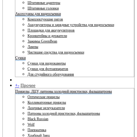
Штативные адаптеры
Штативные головки
Аксессуары для видеосъемки
Комплектующие ригов
Аккумуляторы и зарядные устройства для видеосъемки
Площадки для аккумуляторов
Кронштейны и держатели
Зажимы GreenBean
Лампы
Чистящие средства для видеосъемки
Сумки
Сумки для видеокамеры
Сумки для фотоаппаратов
Для студийного оборудования
+
-
Прочее
Прицелы, ЛЦУ, патроны холодной пристрелки, фальшпатроны
Оптические прицелы
Коллиматорные прицелы
Лазерные целеуказатели
Патроны холодной пристрелки, фальшпатроны
Black Russian
Wolf
Пневматика
Храбрый Заяц