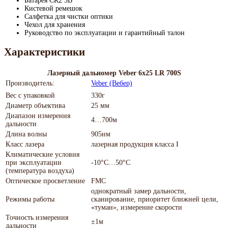
Батарея CR2 3В
Кистевой ремешок
Салфетка для чистки оптики
Чехол для хранения
Руководство по эксплуатации и гарантийный талон
Характеристики
Лазерный дальномер Veber 6x25 LR 700S
Производитель:
Veber (Вебер)
Вес с упаковкой
330г
Диаметр объектива
25 мм
Диапазон измерения
4…700м
дальности
Длина волны
905нм
Класс лазера
лазерная продукция класса I
Климатические условия
при эксплуатации
-10°С…50°С
(температура воздуха)
Оптическое просветление
FMC
однократный замер дальности,
Режимы работы
сканирование, приоритет ближней цели,
«туман», измерение скорости
Точность измерения
±1м
дальности