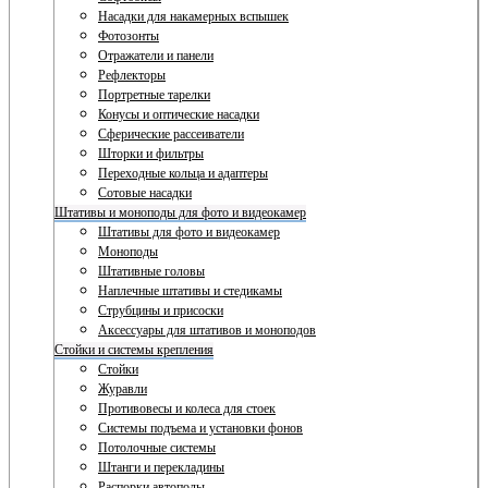
Насадки для накамерных вспышек
Фотозонты
Отражатели и панели
Рефлекторы
Портретные тарелки
Конусы и оптические насадки
Сферические рассеиватели
Шторки и фильтры
Переходные кольца и адаптеры
Сотовые насадки
Штативы и моноподы для фото и видеокамер
Штативы для фото и видеокамер
Моноподы
Штативные головы
Наплечные штативы и стедикамы
Струбцины и присоски
Аксессуары для штативов и моноподов
Стойки и системы крепления
Стойки
Журавли
Противовесы и колеса для стоек
Системы подъема и установки фонов
Потолочные системы
Штанги и перекладины
Распорки автополы