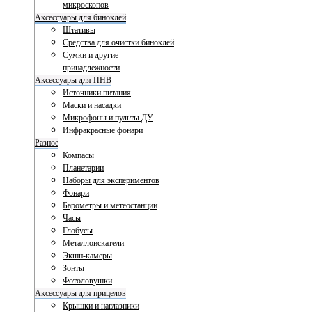
микроскопов
Аксессуары для биноклей
Штативы
Средства для очистки биноклей
Сумки и другие
принадлежности
Аксессуары для ПНВ
Источники питания
Маски и насадки
Микрофоны и пульты ДУ
Инфракрасные фонари
Разное
Компасы
Планетарии
Наборы для экспериментов
Фонари
Барометры и метеостанции
Часы
Глобусы
Металлоискатели
Экшн-камеры
Зонты
Фотоловушки
Аксессуары для прицелов
Крышки и наглазники