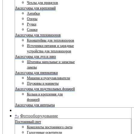
Чехлы для прицелов
Аксессуары для креплений
Антабки
Опоры
Ручки
Сошки
Аксессуары для тепловизоров
Кронштейны для тепловизоров
Источники питания и зарядные
устройства для тепловизоров
Аксессуары для луп и линз
Штативы напольные и запасные
лампы
Аксессуары для пневматики
Мишени и пулеулавливатели
Пружины и манжеты
Аксессуары для подствольных фонарей
Кольца и крепления для
фонарей
Аксессуары для интерьера
+
-
Фотооборудование
Постоянный свет
Комплекты постоянного света
Галогенные осветители