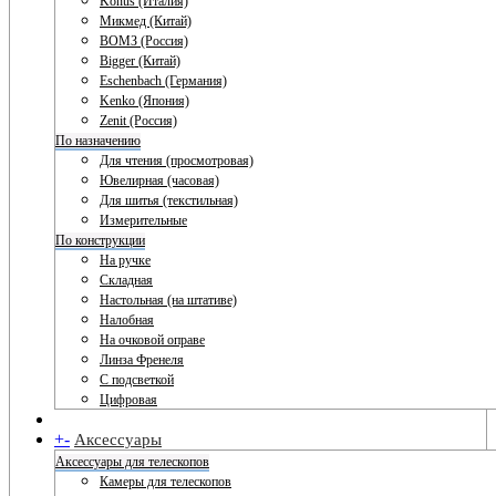
Konus (Италия)
Микмед (Китай)
ВОМЗ (Россия)
Bigger (Китай)
Eschenbach (Германия)
Kenko (Япония)
Zenit (Россия)
По назначению
Для чтения (просмотровая)
Ювелирная (часовая)
Для шитья (текстильная)
Измерительные
По конструкции
На ручке
Складная
Настольная (на штативе)
Налобная
На очковой оправе
Линза Френеля
С подсветкой
Цифровая
+
-
Аксессуары
Аксессуары для телескопов
Камеры для телескопов