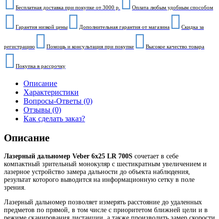
Бесплатная доставка при покупке от 3000 р.
Оплата любым удобным способом
Гарантия низкой цены
Дополнительная гарантия от магазина
Скидка за
регистрацию
Помощь и консультация при покупке
Высокое качество товара
Покупка в рассрочку
Описание
Характеристики
Вопросы-Ответы (0)
Отзывы (0)
Как сделать заказ?
Описание
Лазерный дальномер Veber 6x25 LR 700S
сочетает в себе
компактный зрительный монокуляр с шестикратным увеличением и
лазерное устройство замера дальности до объекта наблюдения,
результат которого выводится на информационную сетку в поле
зрения.
Лазерный дальномер позволяет измерять расстояние до удаленных
предметов по прямой, в том числе с приоритетом ближней цели и в
режиме сканирования дистанции, а также производить замер скорости