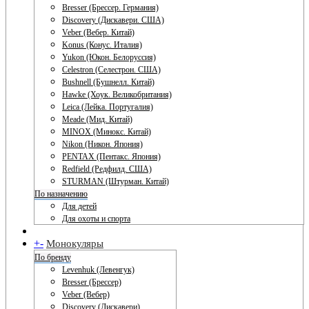
Bresser (Брессер. Германия)
Discovery (Дискавери. США)
Veber (Вебер. Китай)
Konus (Конус. Италия)
Yukon (Юкон. Белоруссия)
Celestron (Селестрон. США)
Bushnell (Бушнелл. Китай)
Hawke (Хоук. Великобритания)
Leica (Лейка. Португалия)
Meade (Мид. Китай)
MINOX (Минокс. Китай)
Nikon (Никон. Япония)
PENTAX (Пентакс. Япония)
Redfield (Редфилд. США)
STURMAN (Штурман. Китай)
По назначению
Для детей
Для охоты и спорта
+
-
Монокуляры
По бренду
Levenhuk (Левенгук)
Bresser (Брессер)
Veber (Вебер)
Discovery (Дискавери)