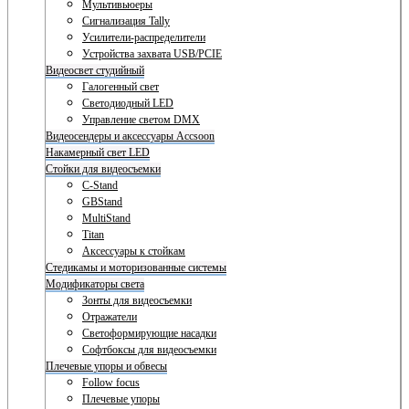
Мультивьюеры
Сигнализация Tally
Усилители-распределители
Устройства захвата USB/PCIE
Видеосвет студийный
Галогенный свет
Светодиодный LED
Управление светом DMX
Видеосендеры и аксессуары Accsoon
Накамерный свет LED
Стойки для видеосъемки
C-Stand
GBStand
MultiStand
Titan
Аксессуары к стойкам
Стедикамы и моторизованные системы
Модификаторы света
Зонты для видеосъемки
Отражатели
Светоформирующие насадки
Софтбоксы для видеосъемки
Плечевые упоры и обвесы
Follow focus
Плечевые упоры