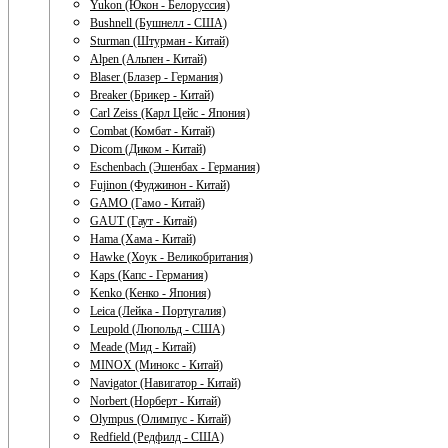
Yukon (Юкон - Белоруссия)
Bushnell (Бушнелл - США)
Sturman (Штурман - Китай)
Alpen (Альпен - Китай)
Blaser (Блазер - Германия)
Breaker (Брикер - Китай)
Carl Zeiss (Карл Цейс - Япония)
Combat (Комбат - Китай)
Dicom (Диком - Китай)
Eschenbach (Эшенбах - Германия)
Fujinon (Фуджинон - Китай)
GAMO (Гамо - Китай)
GAUT (Гаут - Китай)
Hama (Хама - Китай)
Hawke (Хоук - Великобритания)
Kaps (Капс - Германия)
Kenko (Кенко - Япония)
Leica (Лейка - Португалия)
Leupold (Люпольд - США)
Meade (Мид - Китай)
MINOX (Минокс - Китай)
Navigator (Навигатор - Китай)
Norbert (Норберт - Китай)
Olympus (Олимпус - Китай)
Redfield (Редфилд - США)