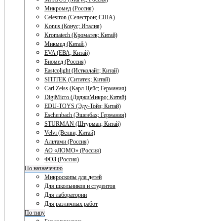
Микромед (Россия)
Celestron (Селестрон; США)
Konus (Конус; Италия)
Kromatech (Кроматек; Китай)
Микмед (Китай.)
EVA (ЕВА; Китай)
Биомед (Россия)
Eastcolight (Истколайт; Китай)
SITITEK (Сититек; Китай)
Carl Zeiss (Карл Цейс; Германия)
DigiMicro (ДиджиМикро; Китай)
EDU-TOYS (Эду-Тойз; Китай)
Eschenbach (Эшенбах; Германия)
STURMAN (Штурман; Китай)
Velvi (Велви; Китай)
Альтами (Россия)
АО «ЛОМО» (Россия)
ФОЗ (Россия)
По назначению
Микроскопы для детей
Для школьников и студентов
Для лаборатории
Для различных работ
По типу