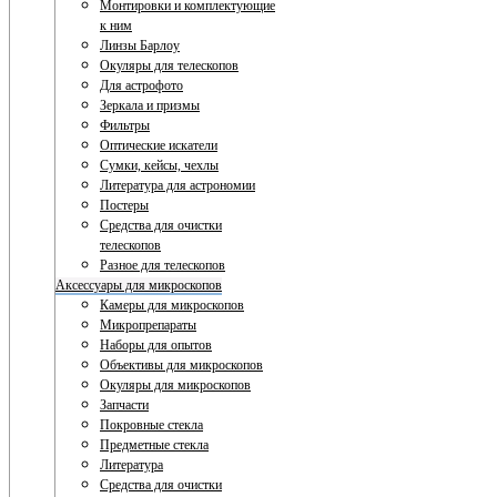
Монтировки и комплектующие
к ним
Линзы Барлоу
Окуляры для телескопов
Для астрофото
Зеркала и призмы
Фильтры
Оптические искатели
Сумки, кейсы, чехлы
Литература для астрономии
Постеры
Средства для очистки
телескопов
Разное для телескопов
Аксессуары для микроскопов
Камеры для микроскопов
Микропрепараты
Наборы для опытов
Объективы для микроскопов
Окуляры для микроскопов
Запчасти
Покровные стекла
Предметные стекла
Литература
Средства для очистки