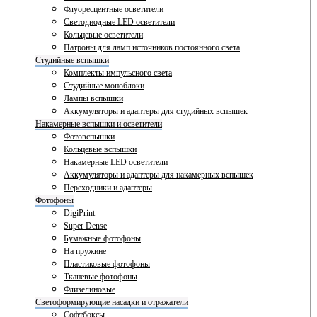
Флуоресцентные осветители
Светодиодные LED осветители
Кольцевые осветители
Патроны для ламп источников постоянного света
Студийные вспышки
Комплекты импульсного света
Студийные моноблоки
Лампы вспышки
Аккумуляторы и адаптеры для студийных вспышек
Накамерные вспышки и осветители
Фотовспышки
Кольцевые вспышки
Накамерные LED осветители
Аккумуляторы и адаптеры для накамерных вспышек
Переходники и адаптеры
Фотофоны
DigiPrint
Super Dense
Бумажные фотофоны
На пружине
Пластиковые фотофоны
Тканевые фотофоны
Флизелиновые
Светоформирующие насадки и отражатели
Софтбоксы