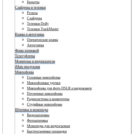
Брекеты
Слайдеры и тележки
Рельсы
Слайдеры
Тележки Dolly
Тележки TrackMaster
Краны и автогрипы
Операторские краны
Автогрипы
Фоны хромакей
Телесуфлеры
Мониторы и видоискатели
iMate продукция
Микрофоны
Головные микрофоны
Микрофонные удочки
Микрофоны для фото DSLR и видеокамер
Петличные микрофоны
Радиосистемы и конвертеры
Студийные микрофоны
Штативы и моноподы
Видеоштативы
Фотоштативы
Моноподы для видеосъемки
Быстросъемные площадки