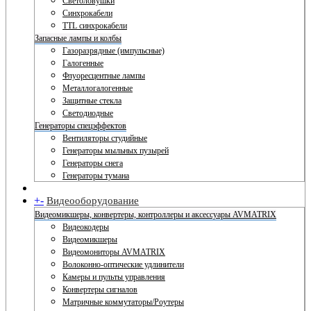
Светоловушки
Синхрокабели
TTL синхрокабели
Запасные лампы и колбы
Газоразрядные (импульсные)
Галогенные
Флуоресцентные лампы
Металлогалогенные
Защитные стекла
Светодиодные
Генераторы спецэффектов
Вентиляторы студийные
Генераторы мыльных пузырей
Генераторы снега
Генераторы тумана
+
-
Видеооборудование
Видеомикшеры, конвертеры, контроллеры и аксессуары AVMATRIX
Видеокодеры
Видеомикшеры
Видеомониторы AVMATRIX
Волоконно-оптические удлинители
Камеры и пульты управления
Конвертеры сигналов
Матричные коммутаторы/Роутеры