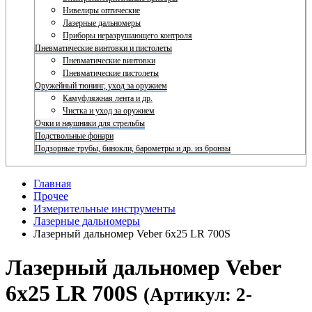
Нивелиры оптические
Лазерные дальномеры
Приборы неразрушающего контроля
Пневматические винтовки и пистолеты
Пневматические винтовки
Пневматические пистолеты
Оружейный тюнинг, уход за оружием
Камуфляжная лента и др.
Чистка и уход за оружием
Очки и наушники для стрельбы
Подствольные фонари
Подзорные трубы, бинокли, барометры и др. из бронзы
Главная
Прочее
Измерительные инструменты
Лазерные дальномеры
Лазерный дальномер Veber 6x25 LR 700S
Лазерный дальномер Veber
6x25 LR 700S
(Артикул: 2-