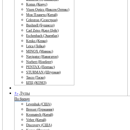
Konus (Конус)
Vixen Optics (Виксен Оптикс)
Моя Планета (Китай)
Celestron (Селестрон)
Bushnell (Бушнелл)
Carl Zeiss (Карл Цейс)
Eschenbach (Эшенбах)
Kenko (Кенко)
Leica (Лейка)
MINOX (Минокс)
Navigator (Навигатор)
Norbert (Норберт)
PENTAX (Пентакс)
STURMAN (Штурман)
Tasco (Таско)
БПЦ (КОМЗ)
+
-
Лупы
По бренду
Levenhuk (США)
Bresser (Германия)
Kromatech (Китай)
Veber (Китай)
Discovery (США)