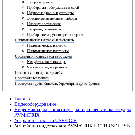
Лазерные уровни
Приборы для обслуживания сетей
Цифровые уровни и угломеры
Электроизмерительные приборы
Нивелиры оптические
Лазерные дальномеры
Приборы неразрушающего контроля
Пневматические винтовки и пистолеты
Пневматические винтовки
Пневматические пистолеты
Оружейный тюнинг, уход за оружием
Камуфляжная лента и др.
Чистка и уход за оружием
Очки и наушники для стрельбы
Подствольные фонари
Подзорные трубы, бинокли, барометры и др. из бронзы
Главная
Видеооборудование
Видеомикшеры, конвертеры, контроллеры и аксессуары
AVMATRIX
Устройства захвата USB/PCIE
Устройство видеозахвата AVMATRIX UC1118 SDI USB