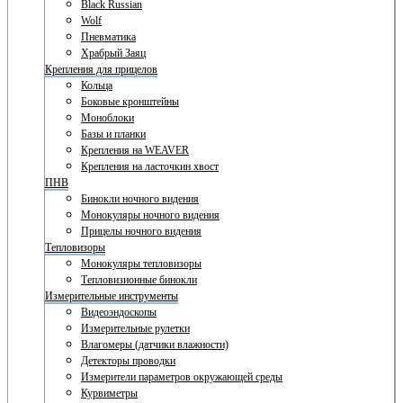
Black Russian
Wolf
Пневматика
Храбрый Заяц
Крепления для прицелов
Кольца
Боковые кронштейны
Моноблоки
Базы и планки
Крепления на WEAVER
Крепления на ласточкин хвост
ПНВ
Бинокли ночного видения
Монокуляры ночного видения
Прицелы ночного видения
Тепловизоры
Монокуляры тепловизоры
Тепловизионные бинокли
Измерительные инструменты
Видеоэндоскопы
Измерительные рулетки
Влагомеры (датчики влажности)
Детекторы проводки
Измерители параметров окружающей среды
Курвиметры