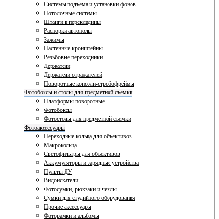
Системы подъема и установки фонов
Потолочные системы
Штанги и перекладины
Распорки автополы
Зажимы
Настенные кронштейны
Резьбовые переходники
Держатели
Держатели отражателей
Поворотные консоли-стробофреймы
Фотобоксы и столы для предметной съемки
Платформы поворотные
Фотобоксы
Фотостолы для предметной съемки
Фотоаксессуары
Переходные кольца для объективов
Макрокольца
Светофильтры для объективов
Аккумуляторы и зарядные устройства
Пульты ДУ
Видоискатели
Фотосумки, рюкзаки и чехлы
Сумки для студийного оборудования
Прочие аксессуары
Фоторамки и альбомы