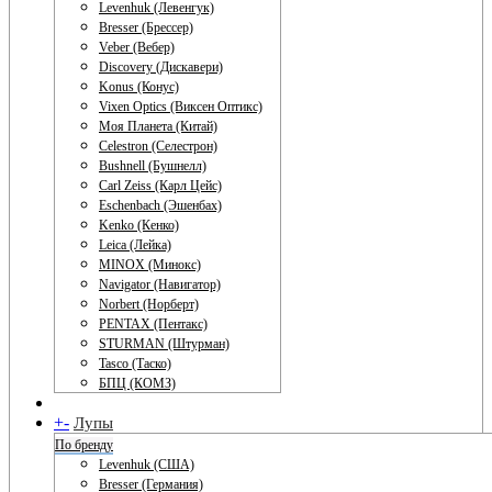
Levenhuk (Левенгук)
Bresser (Брессер)
Veber (Вебер)
Discovery (Дискавери)
Konus (Конус)
Vixen Optics (Виксен Оптикс)
Моя Планета (Китай)
Celestron (Селестрон)
Bushnell (Бушнелл)
Carl Zeiss (Карл Цейс)
Eschenbach (Эшенбах)
Kenko (Кенко)
Leica (Лейка)
MINOX (Минокс)
Navigator (Навигатор)
Norbert (Норберт)
PENTAX (Пентакс)
STURMAN (Штурман)
Tasco (Таско)
БПЦ (КОМЗ)
+
-
Лупы
По бренду
Levenhuk (США)
Bresser (Германия)