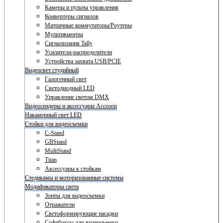
Камеры и пульты управления
Конвертеры сигналов
Матричные коммутаторы/Роутеры
Мультивьюеры
Сигнализация Tally
Усилители-распределители
Устройства захвата USB/PCIE
Видеосвет студийный
Галогенный свет
Светодиодный LED
Управление светом DMX
Видеосендеры и аксессуары Accsoon
Накамерный свет LED
Стойки для видеосъемки
C-Stand
GBStand
MultiStand
Titan
Аксессуары к стойкам
Стедикамы и моторизованные системы
Модификаторы света
Зонты для видеосъемки
Отражатели
Светоформирующие насадки
Софтбоксы для видеосъемки