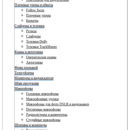
Плечевые упоры и обвесы
Follow focus
Плечевые упоры
Брекеты
Слайдеры и тележки
Рельсы
Слайдеры
Тележки Dolly
Тележки TrackMaster
Краны и автогрипы
Операторские краны
Автогрипы
Фоны хромакей
Телесуфлеры
Мониторы и видоискатели
iMate продукция
Микрофоны
Головные микрофоны
Микрофонные удочки
Микрофоны для фото DSLR и видеокамер
Петличные микрофоны
Радиосистемы и конвертеры
Студийные микрофоны
Штативы и моноподы