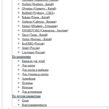
Norbert (Норберт - Китай)
Olympus (Олимпус - Китай)
Redfield (Редфилд - США)
Rekam (Рекам - Китай)
Sightron (Сайтрон - Япония)
Steiner (Штайнер - Германия)
SWAROVSKI (Сваровски - Австрия)
Tasco (Таско - Китай)
Vortex (Вортекс - Китай)
БелОМО (Россия)
Зенит (Россия)
Следопыт (Россия)
По назначению
Бинокли для детей
Для театра
Для охоты и рыбалки
Для туризма и спорта
Армейские
Полевые
Морские
Для астрономии
По другим параметрам
Zoom
Влагозащищенность