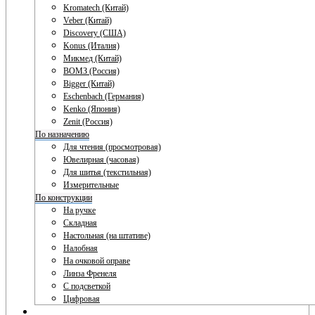
Kromatech (Китай)
Veber (Китай)
Discovery (США)
Konus (Италия)
Микмед (Китай)
ВОМЗ (Россия)
Bigger (Китай)
Eschenbach (Германия)
Kenko (Япония)
Zenit (Россия)
По назначению
Для чтения (просмотровая)
Ювелирная (часовая)
Для шитья (текстильная)
Измерительные
По конструкции
На ручке
Складная
Настольная (на штативе)
Налобная
На очковой оправе
Линза Френеля
С подсветкой
Цифровая