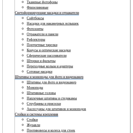
Тканевые фотофоны
Флизелиновые
Светоформирующие насадки и отражатели
Софтбоксы
Насадки для накамерных вспышек
Фотозонты
Отражатели и панели
Рефлекторы
Портретные тарелки
Конусы и оптические насадки
Сферические рассеиватели
Шторки и фильтры
Переходные кольца и адаптеры
Сотовые насадки
Штативы и моноподы для фото и видеокамер
Штативы для фото и видеокамер
Моноподы
Штативные головы
Наплечные штативы и стедикамы
Струбцины и присоски
Аксессуары для штативов и моноподов
Стойки и системы крепления
Стойки
Журавли
Противовесы и колеса для стоек