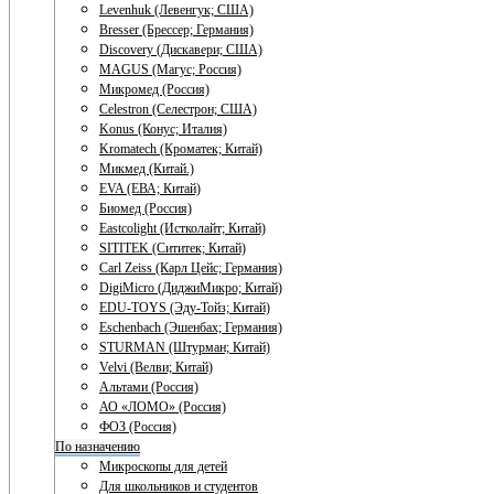
Levenhuk (Левенгук; США)
Bresser (Брессер; Германия)
Discovery (Дискавери; США)
MAGUS (Магус; Россия)
Микромед (Россия)
Celestron (Селестрон; США)
Konus (Конус; Италия)
Kromatech (Кроматек; Китай)
Микмед (Китай.)
EVA (ЕВА; Китай)
Биомед (Россия)
Eastcolight (Истколайт; Китай)
SITITEK (Сититек; Китай)
Carl Zeiss (Карл Цейс; Германия)
DigiMicro (ДиджиМикро; Китай)
EDU-TOYS (Эду-Тойз; Китай)
Eschenbach (Эшенбах; Германия)
STURMAN (Штурман; Китай)
Velvi (Велви; Китай)
Альтами (Россия)
АО «ЛОМО» (Россия)
ФОЗ (Россия)
По назначению
Микроскопы для детей
Для школьников и студентов