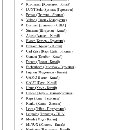
Kromatech (Кроматек - Китай)
LUNT Solar Systems (Германия)
Pentax (Пентакс - Япония)
Yukon (Юкон - Белоруссия)
Bushnell (Бушнелл - США)
Sturman (Штурман - Китай)
Alpen (Альпен - Китай)
Blaser (Блазер - Германия)
Breaker (Брикер - Китай)
Carl Zeiss (Карл Цейс - Япония)
Combat (Комбат - Китай)
Dicom (Диком - Китай)
Eschenbach (Эшенбах - Германия)
Fujinon (Фуджинон - Китай)
GAMO (Гамо - Китай)
GAUT (Гаут - Китай)
Hama (Хама - Китай)
Hawke (Хоук - Великобритания)
Kaps (Капс - Германия)
Kenko (Кенко - Япония)
Leica (Лейка - Португалия)
Leupold (Люпольд - США)
Meade (Мид - Китай)
MINOX (Минокс - Китай)
Navigator (Навигатор - Китай)