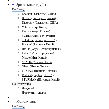
+
-
Зрительные трубы
По бренду
Levenhuk (Левенгук. США)
Bresser (Брессер. Германия)
Discovery (Дискавери. США)
Veber (Вебер. Китай)
Konus (Конус. Италия)
Yukon (Юкон. Белоруссия)
Celestron (Селестрон. США)
Bushnell (Бушнелл. Китай)
Hawke (Хоук. Великобритания)
Leica (Лейка. Португалия)
Meade (Мид. Китай)
MINOX (Минокс. Китай)
Nikon (Никон. Япония)
PENTAX (Пентакс. Япония)
Redfield (Редфилд. США)
STURMAN (Штурман. Китай)
По назначению
Для детей
Для охоты и спорта
+
-
Монокуляры
По бренду