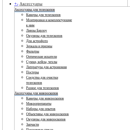
+
-
Аксессуары
Аксессуары для телескопов
Камеры для телескопов
Монтировки и комплектующие
к ним
Линзы Барлоу
Окуляры для телескопов
Для астрофото
Зеркала и призмы
Фильтры
Оптические искатели
Сумки, кейсы, чехлы
Литература для астрономии
Постеры
Средства для очистки
телескопов
Разное для телескопов
Аксессуары для микроскопов
Камеры для микроскопов
Микропрепараты
Наборы для опытов
Объективы для микроскопов
Окуляры для микроскопов
Запчасти
Покровные стекла