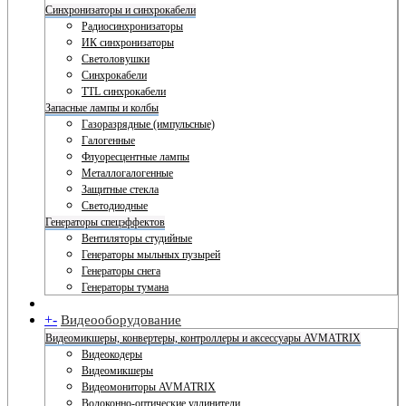
Синхронизаторы и синхрокабели
Радиосинхронизаторы
ИК синхронизаторы
Светоловушки
Синхрокабели
TTL синхрокабели
Запасные лампы и колбы
Газоразрядные (импульсные)
Галогенные
Флуоресцентные лампы
Металлогалогенные
Защитные стекла
Светодиодные
Генераторы спецэффектов
Вентиляторы студийные
Генераторы мыльных пузырей
Генераторы снега
Генераторы тумана
+
-
Видеооборудование
Видеомикшеры, конвертеры, контроллеры и аксессуары AVMATRIX
Видеокодеры
Видеомикшеры
Видеомониторы AVMATRIX
Волоконно-оптические удлинители