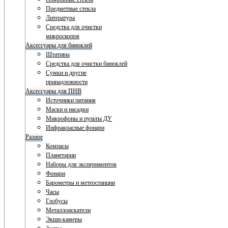
Предметные стекла
Литература
Средства для очистки
микроскопов
Аксессуары для биноклей
Штативы
Средства для очистки биноклей
Сумки и другие
принадлежности
Аксессуары для ПНВ
Источники питания
Маски и насадки
Микрофоны и пульты ДУ
Инфракрасные фонари
Разное
Компасы
Планетарии
Наборы для экспериментов
Фонари
Барометры и метеостанции
Часы
Глобусы
Металлоискатели
Экшн-камеры