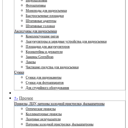
Видеоштативы
Фотоштативы
Моноподы для видеосъемки
Быстросъемные площадки
Штативные адаптеры
Штативные головки
Аксессуары для видеосъемки
Комплектующие ригов
Аккумуляторы и зарядные устройства для видеосъемки
Площадки для аккумуляторов
Кронштейны и держатели
Зажимы GreenBean
Лампы
Чистящие средства для видеосъемки
Сумки
Сумки для видеокамеры
Сумки для фотоаппаратов
Для студийного оборудования
+
-
Прочее
Прицелы, ЛЦУ, патроны холодной пристрелки, фальшпатроны
Оптические прицелы
Коллиматорные прицелы
Лазерные целеуказатели
Патроны холодной пристрелки, фальшпатроны