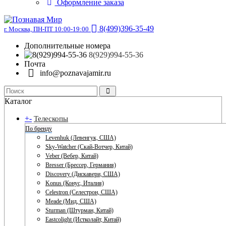
Оформление заказа
8(499)396-35-49
г. Москва, ПН-ПТ 10:00-19:00
Дополнительные номера
8(929)994-55-36
Почта
info@poznavajamir.ru
Каталог
+
-
Телескопы
По бренду
Levenhuk (Левенгук, США)
Sky-Watcher (Скай-Вотчер, Китай)
Veber (Вебер, Китай)
Bresser (Брессер, Германия)
Discovery (Дискавери, США)
Konus (Конус, Италия)
Celestron (Селестрон, США)
Meade (Мид, США)
Sturman (Штурман, Китай)
Eastcolight (Истколайт, Китай)