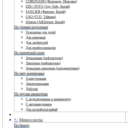
CORONADO (Коронадо, Мексика)
EDU-TOYS (Эду-Тойз, Китай)
FANCIER (Фансиер, Китай)
GSO (ГСО, Тайвань)
iOptron (АйОптрон, Китай)
По уровню подготовки
Телескопы для детей
Для новичков
Для любителей
Для профессионалов
По оптической схеме
Зеркальные (рефлекторы)
Линзовые (рефракторы)
Зеркально-линзовые (катадиоптрики)
По типу монтировки
Азимутальная
Экваториальная
Добсона
По другим параметрам
С подключением к компьютеру
С автонаведением
Для астрофотографий
+
-
Микроскопы
По бренду