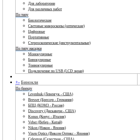
Для лаборатории
Для различных работ
По типу
Биологические
Световые микроскопы (оптические)
Цифровые
Портативные
Стереоскопические (инструментальные)
По типу насадки
Монокулярные
Бинокулярные
Тринокулярные
Подключение по USB (LCD экран)
+
-
Бинокли
По бренду
Levenhuk (Левенгук - США)
Bresser (Брессер - Германия)
БПЦ (КОМЗ - Россия)
Discovery (Дискавери - США)
Konus (Конус - Италия)
Veber (Вебер - Китай)
Nikon (Никон - Япония)
Vixen Optics (Виксен Оптикс - Япония)
Celestron (Селестрон - США)