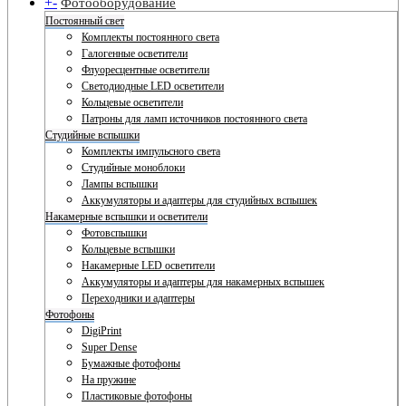
+
-
Фотооборудование
Постоянный свет
Комплекты постоянного света
Галогенные осветители
Флуоресцентные осветители
Светодиодные LED осветители
Кольцевые осветители
Патроны для ламп источников постоянного света
Студийные вспышки
Комплекты импульсного света
Студийные моноблоки
Лампы вспышки
Аккумуляторы и адаптеры для студийных вспышек
Накамерные вспышки и осветители
Фотовспышки
Кольцевые вспышки
Накамерные LED осветители
Аккумуляторы и адаптеры для накамерных вспышек
Переходники и адаптеры
Фотофоны
DigiPrint
Super Dense
Бумажные фотофоны
На пружине
Пластиковые фотофоны