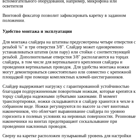
вспомогательного оборудования, например, микрофона или
осветителя
Винтовой фиксатор позволит зафиксировать каретку в заданном
положении.
Удобство монтажа и эксплуатации
Для монтажа слайдера на штативы предусмотрены четыре отверстия с
резьбой ¼" и три отверстия 3/8". Слайдер может одновременно
устанавливаться штатив (или пару) или стойки с соответствующей
резьбой. Дополнительные отверстия 3/8" располагаются на торцах
слайдера, в том числе для вертикального крепления слайдера и
проведения вертикальных проводок. Для удобства монтажа ножки
могут демонтироваться самостоятельно или совместно с крепежной
площадкой при помощи комплектных ключей-шестигранников.
Слайдер выдерживает нагрузку с гарантированной устойчивостью
благодаря подпружиненным поворотным ножкам, которые крепятся к
торцу слайдера надежными зубчатыми зажимами. В момент
транспортировки, ножки складываются и слайдер хранится в чехле в
собранном виде. Ножки регулируются по высоте за счет винтовых
наконечников, что облегчает выравнивание слайдера по уровню
горизонта в полевых условиях на неровных поверхностях. Резиновые
наконечники на винтах предотвращают соскальзывание при
проведении наклонных проводок.
Сверху на каретке расположен пузырьковый уровень для настройки