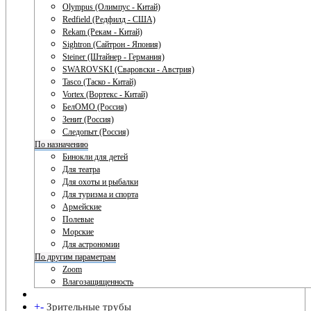
Olympus (Олимпус - Китай)
Redfield (Редфилд - США)
Rekam (Рекам - Китай)
Sightron (Сайтрон - Япония)
Steiner (Штайнер - Германия)
SWAROVSKI (Сваровски - Австрия)
Tasco (Таско - Китай)
Vortex (Вортекс - Китай)
БелОМО (Россия)
Зенит (Россия)
Следопыт (Россия)
По назначению
Бинокли для детей
Для театра
Для охоты и рыбалки
Для туризма и спорта
Армейские
Полевые
Морские
Для астрономии
По другим параметрам
Zoom
Влагозащищенность
+
-
Зрительные трубы