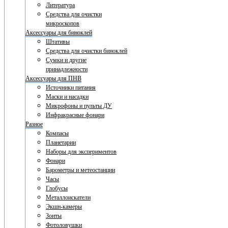
Литература
Средства для очистки
микроскопов
Аксессуары для биноклей
Штативы
Средства для очистки биноклей
Сумки и другие
принадлежности
Аксессуары для ПНВ
Источники питания
Маски и насадки
Микрофоны и пульты ДУ
Инфракрасные фонари
Разное
Компасы
Планетарии
Наборы для экспериментов
Фонари
Барометры и метеостанции
Часы
Глобусы
Металлоискатели
Экшн-камеры
Зонты
Фотоловушки