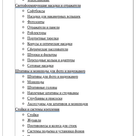
Флизелиновые
Светоформирующие насадки и отражатели
Софтбоксы
Насадки для накамерных вспышек
Фотозонты
Отражатели и панели
Рефлекторы
Портретные тарелки
Конусы и оптические насадки
Сферические рассеиватели
Шторки и фильтры
Переходные кольца и адаптеры
Сотовые насадки
Штативы и моноподы для фото и видеокамер
Штативы для фото и видеокамер
Моноподы
Штативные головы
Наплечные штативы и стедикамы
Струбцины и присоски
Аксессуары для штативов и моноподов
Стойки и системы крепления
Стойки
Журавли
Противовесы и колеса для стоек
Системы подъема и установки фонов