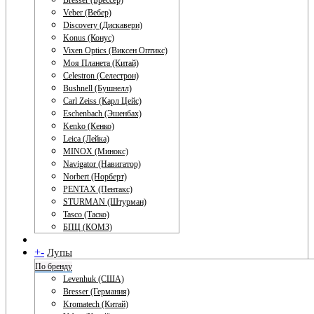
Bresser (Брессер)
Veber (Вебер)
Discovery (Дискавери)
Konus (Конус)
Vixen Optics (Виксен Оптикс)
Моя Планета (Китай)
Celestron (Селестрон)
Bushnell (Бушнелл)
Carl Zeiss (Карл Цейс)
Eschenbach (Эшенбах)
Kenko (Кенко)
Leica (Лейка)
MINOX (Минокс)
Navigator (Навигатор)
Norbert (Норберт)
PENTAX (Пентакс)
STURMAN (Штурман)
Tasco (Таско)
БПЦ (КОМЗ)
+
-
Лупы
По бренду
Levenhuk (США)
Bresser (Германия)
Kromatech (Китай)