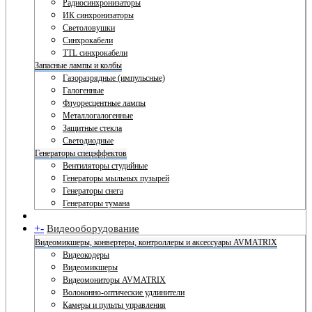
Радиосинхронизаторы
ИК синхронизаторы
Светоловушки
Синхрокабели
TTL синхрокабели
Запасные лампы и колбы
Газоразрядные (импульсные)
Галогенные
Флуоресцентные лампы
Металлогалогенные
Защитные стекла
Светодиодные
Генераторы спецэффектов
Вентиляторы студийные
Генераторы мыльных пузырей
Генераторы снега
Генераторы тумана
+
-
Видеооборудование
Видеомикшеры, конвертеры, контроллеры и аксессуары AVMATRIX
Видеокодеры
Видеомикшеры
Видеомониторы AVMATRIX
Волоконно-оптические удлинители
Камеры и пульты управления