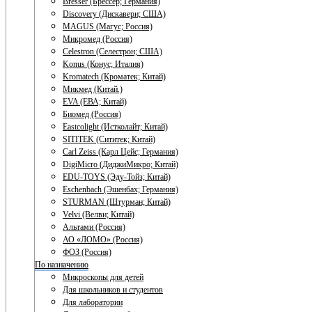
Bresser (Брессер; Германия)
Discovery (Дискавери; США)
MAGUS (Магус; Россия)
Микромед (Россия)
Celestron (Селестрон; США)
Konus (Конус; Италия)
Kromatech (Кроматек; Китай)
Микмед (Китай.)
EVA (ЕВА; Китай)
Биомед (Россия)
Eastcolight (Истколайт; Китай)
SITITEK (Сититек; Китай)
Carl Zeiss (Карл Цейс; Германия)
DigiMicro (ДиджиМикро; Китай)
EDU-TOYS (Эду-Тойз; Китай)
Eschenbach (Эшенбах; Германия)
STURMAN (Штурман; Китай)
Velvi (Велви; Китай)
Альтами (Россия)
АО «ЛОМО» (Россия)
ФОЗ (Россия)
По назначению
Микроскопы для детей
Для школьников и студентов
Для лаборатории