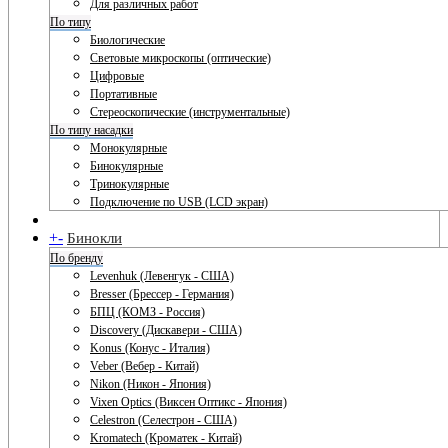
Для различных работ
По типу
Биологические
Световые микроскопы (оптические)
Цифровые
Портативные
Стереоскопические (инструментальные)
По типу насадки
Монокулярные
Бинокулярные
Тринокулярные
Подключение по USB (LCD экран)
+
-
Бинокли
По бренду
Levenhuk (Левенгук - США)
Bresser (Брессер - Германия)
БПЦ (КОМЗ - Россия)
Discovery (Дискавери - США)
Konus (Конус - Италия)
Veber (Вебер - Китай)
Nikon (Никон - Япония)
Vixen Optics (Виксен Оптикс - Япония)
Celestron (Селестрон - США)
Kromatech (Кроматек - Китай)