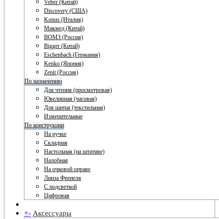
Veber (Китай)
Discovery (США)
Konus (Италия)
Микмед (Китай)
ВОМЗ (Россия)
Bigger (Китай)
Eschenbach (Германия)
Kenko (Япония)
Zenit (Россия)
По назначению
Для чтения (просмотровая)
Ювелирная (часовая)
Для шитья (текстильная)
Измерительные
По конструкции
На ручке
Складная
Настольная (на штативе)
Налобная
На очковой оправе
Линза Френеля
С подсветкой
Цифровая
+
-
Аксессуары