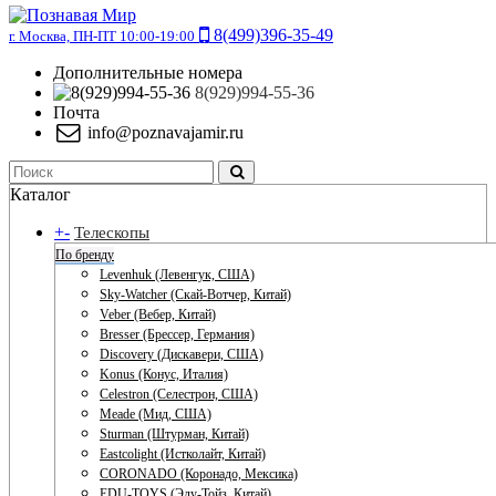
8(499)396-35-49
г. Москва, ПН-ПТ 10:00-19:00
Дополнительные номера
8(929)994-55-36
Почта
info@poznavajamir.ru
Каталог
+
-
Телескопы
По бренду
Levenhuk (Левенгук, США)
Sky-Watcher (Скай-Вотчер, Китай)
Veber (Вебер, Китай)
Bresser (Брессер, Германия)
Discovery (Дискавери, США)
Konus (Конус, Италия)
Celestron (Селестрон, США)
Meade (Мид, США)
Sturman (Штурман, Китай)
Eastcolight (Истколайт, Китай)
CORONADO (Коронадо, Мексика)
EDU-TOYS (Эду-Тойз, Китай)