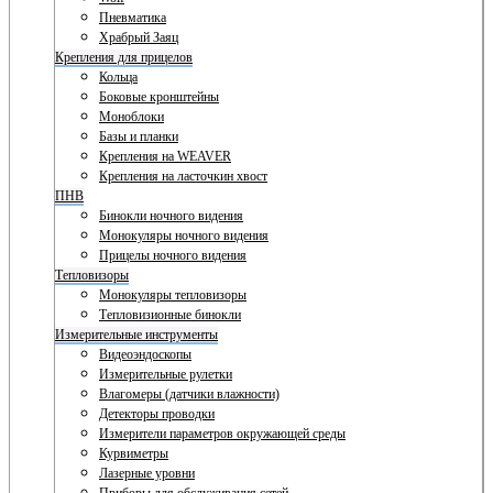
Пневматика
Храбрый Заяц
Крепления для прицелов
Кольца
Боковые кронштейны
Моноблоки
Базы и планки
Крепления на WEAVER
Крепления на ласточкин хвост
ПНВ
Бинокли ночного видения
Монокуляры ночного видения
Прицелы ночного видения
Тепловизоры
Монокуляры тепловизоры
Тепловизионные бинокли
Измерительные инструменты
Видеоэндоскопы
Измерительные рулетки
Влагомеры (датчики влажности)
Детекторы проводки
Измерители параметров окружающей среды
Курвиметры
Лазерные уровни