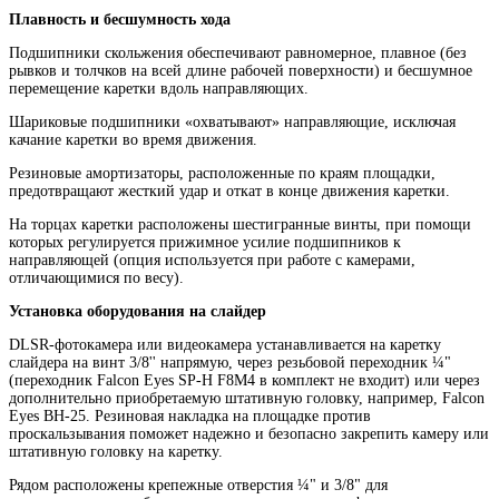
Плавность и бесшумность хода
Подшипники скольжения обеспечивают равномерное, плавное (без
рывков и толчков на всей длине рабочей поверхности) и бесшумное
перемещение каретки вдоль направляющих.
Шариковые подшипники «охватывают» направляющие, исключая
качание каретки во время движения.
Резиновые амортизаторы, расположенные по краям площадки,
предотвращают жесткий удар и откат в конце движения каретки.
На торцах каретки расположены шестигранные винты, при помощи
которых регулируется прижимное усилие подшипников к
направляющей (опция используется при работе с камерами,
отличающимися по весу).
Установка оборудования на слайдер
DLSR-фотокамера или видеокамера устанавливается на каретку
слайдера на винт 3/8'' напрямую, через резьбовой переходник ¼"
(переходник Falcon Eyes SP-H F8M4 в комплект не входит) или через
дополнительно приобретаемую штативную головку, например, Falcon
Eyes BH-25. Резиновая накладка на площадке против
проскальзывания поможет надежно и безопасно закрепить камеру или
штативную головку на каретку.
Рядом расположены крепежные отверстия ¼" и 3/8" для