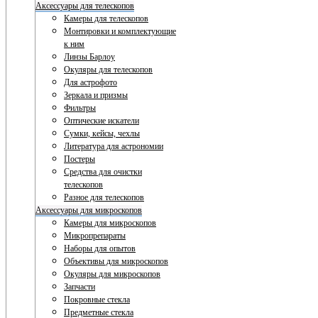
Аксессуары для телескопов
Камеры для телескопов
Монтировки и комплектующие
к ним
Линзы Барлоу
Окуляры для телескопов
Для астрофото
Зеркала и призмы
Фильтры
Оптические искатели
Сумки, кейсы, чехлы
Литература для астрономии
Постеры
Средства для очистки
телескопов
Разное для телескопов
Аксессуары для микроскопов
Камеры для микроскопов
Микропрепараты
Наборы для опытов
Объективы для микроскопов
Окуляры для микроскопов
Запчасти
Покровные стекла
Предметные стекла