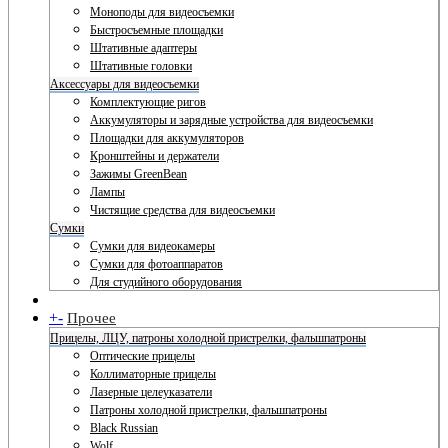
Моноподы для видеосъемки
Быстросъемные площадки
Штативные адаптеры
Штативные головки
Аксессуары для видеосъемки
Комплектующие ригов
Аккумуляторы и зарядные устройства для видеосъемки
Площадки для аккумуляторов
Кронштейны и держатели
Зажимы GreenBean
Лампы
Чистящие средства для видеосъемки
Сумки
Сумки для видеокамеры
Сумки для фотоаппаратов
Для студийного оборудования
+
-
Прочее
Прицелы, ЛЦУ, патроны холодной пристрелки, фальшпатроны
Оптические прицелы
Коллиматорные прицелы
Лазерные целеуказатели
Патроны холодной пристрелки, фальшпатроны
Black Russian
Wolf