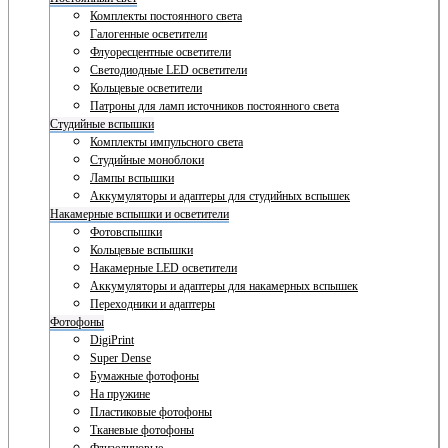
Комплекты постоянного света
Галогенные осветители
Флуоресцентные осветители
Светодиодные LED осветители
Кольцевые осветители
Патроны для ламп источников постоянного света
Студийные вспышки
Комплекты импульсного света
Студийные моноблоки
Лампы вспышки
Аккумуляторы и адаптеры для студийных вспышек
Накамерные вспышки и осветители
Фотовспышки
Кольцевые вспышки
Накамерные LED осветители
Аккумуляторы и адаптеры для накамерных вспышек
Переходники и адаптеры
Фотофоны
DigiPrint
Super Dense
Бумажные фотофоны
На пружине
Пластиковые фотофоны
Тканевые фотофоны