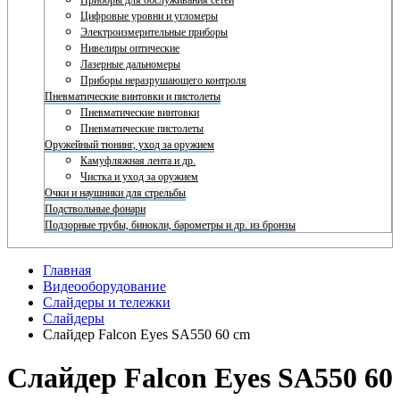
Приборы для обслуживания сетей
Цифровые уровни и угломеры
Электроизмерительные приборы
Нивелиры оптические
Лазерные дальномеры
Приборы неразрушающего контроля
Пневматические винтовки и пистолеты
Пневматические винтовки
Пневматические пистолеты
Оружейный тюнинг, уход за оружием
Камуфляжная лента и др.
Чистка и уход за оружием
Очки и наушники для стрельбы
Подствольные фонари
Подзорные трубы, бинокли, барометры и др. из бронзы
Главная
Видеооборудование
Слайдеры и тележки
Слайдеры
Слайдер Falcon Eyes SA550 60 cm
Слайдер Falcon Eyes SA550 60