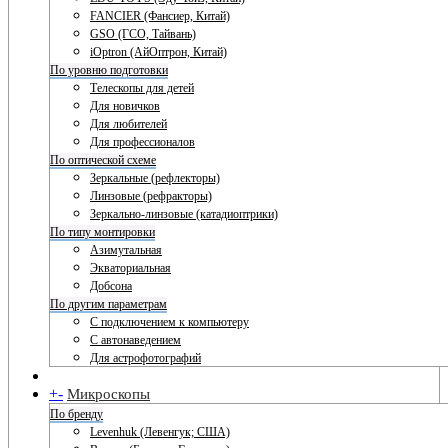
FANCIER (Фансиер, Китай)
GSO (ГСО, Тайвань)
iOptron (АйОптрон, Китай)
По уровню подготовки
Телескопы для детей
Для новичков
Для любителей
Для профессионалов
По оптической схеме
Зеркальные (рефлекторы)
Линзовые (рефракторы)
Зеркально-линзовые (катадиоптрики)
По типу монтировки
Азимутальная
Экваториальная
Добсона
По другим параметрам
С подключением к компьютеру
С автонаведением
Для астрофотографий
+
-
Микроскопы
По бренду
Levenhuk (Левенгук; США)