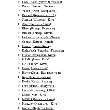
LUNT Solar Systems (Германия)
Pentax (Пентакс - Япония)
Yukon (Юкон - Белоруссия)
Bushnell (Бушнелл - США)
Sturman (Штурман - Китай)
Alpen (Альпен - Китай)
Blaser (Блазер - Германия)
Breaker (Брикер - Китай)
Carl Zeiss (Карл Цейс - Япония)
Combat (Комбат - Китай)
Dicom (Диком - Китай)
Eschenbach (Эшенбах - Германия)
Fujinon (Фуджинон - Китай)
GAMO (Гамо - Китай)
GAUT (Гаут - Китай)
Hama (Хама - Китай)
Hawke (Хоук - Великобритания)
Kaps (Капс - Германия)
Kenko (Кенко - Япония)
Leica (Лейка - Португалия)
Leupold (Люпольд - США)
Meade (Мид - Китай)
MINOX (Минокс - Китай)
Navigator (Навигатор - Китай)
Norbert (Норберт - Китай)