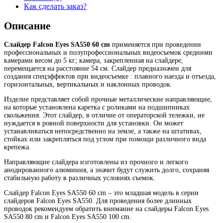
Как сделать заказ?
Описание
Слайдер Falcon Eyes SA550 60 cm
применяется при проведении
профессиональных и полупрофессиональных видеосъемок средними
камерами весом до 5 кг; камера, закрепленная на слайдере,
перемещается на расстояние 54 см. Слайдер предназначен для
создания спецэффектов при видеосъемке : плавного наезда и отъезда,
горизонтальных, вертикальных и наклонных проводок.
Изделие представляет собой прочные металлические направляющие,
на которые установлена каретка с роликами на подшипниках
скольжения. Этот слайдер, в отличие от операторской тележки, не
нуждается в ровной поверхности для установки. Он может
устанавливаться непосредственно на земле, а также на штативах,
стойках или закрепляться под углом при помощи различного вида
крепежа.
Направляющие слайдера изготовлены из прочного и легкого
анодированного алюминия, а значит будут служить долго, сохраняя
стабильную работу в различных условиях съемок.
Слайдер Falcon Eyes SA550 60 cm – это младшая модель в серии
слайдеров Falcon Eyes SA550. Для проведения более длинных
проводок рекомендуем обратить внимание на слайдеры Falcon Eyes
SA550 80 cm и Falcon Eyes SA550 100 cm.