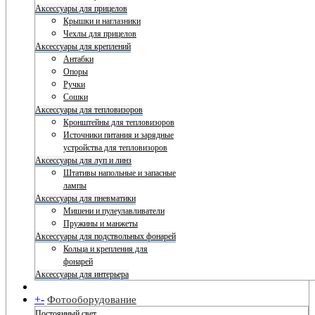
Аксессуары для прицелов
Крышки и наглазники
Чехлы для прицелов
Аксессуары для креплений
Антабки
Опоры
Ручки
Сошки
Аксессуары для тепловизоров
Кронштейны для тепловизоров
Источники питания и зарядные
устройства для тепловизоров
Аксессуары для луп и линз
Штативы напольные и запасные
лампы
Аксессуары для пневматики
Мишени и пулеулавливатели
Пружины и манжеты
Аксессуары для подствольных фонарей
Кольца и крепления для
фонарей
Аксессуары для интерьера
+
-
Фотооборудование
Постоянный свет