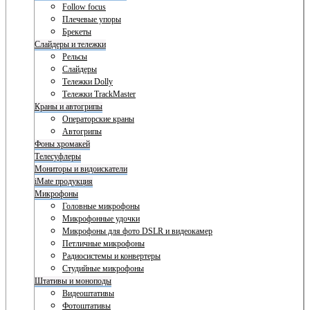
Follow focus
Плечевые упоры
Брекеты
Слайдеры и тележки
Рельсы
Слайдеры
Тележки Dolly
Тележки TrackMaster
Краны и автогрипы
Операторские краны
Автогрипы
Фоны хромакей
Телесуфлеры
Мониторы и видоискатели
iMate продукция
Микрофоны
Головные микрофоны
Микрофонные удочки
Микрофоны для фото DSLR и видеокамер
Петличные микрофоны
Радиосистемы и конвертеры
Студийные микрофоны
Штативы и моноподы
Видеоштативы
Фотоштативы