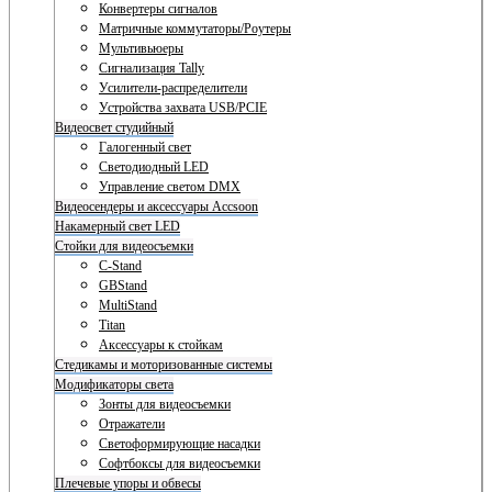
Конвертеры сигналов
Матричные коммутаторы/Роутеры
Мультивьюеры
Сигнализация Tally
Усилители-распределители
Устройства захвата USB/PCIE
Видеосвет студийный
Галогенный свет
Светодиодный LED
Управление светом DMX
Видеосендеры и аксессуары Accsoon
Накамерный свет LED
Стойки для видеосъемки
C-Stand
GBStand
MultiStand
Titan
Аксессуары к стойкам
Стедикамы и моторизованные системы
Модификаторы света
Зонты для видеосъемки
Отражатели
Светоформирующие насадки
Софтбоксы для видеосъемки
Плечевые упоры и обвесы