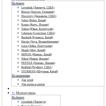
По бренду
Levenhuk (Левенгук. США)
Bresser (Брессер. Германия)
Discovery (Дискавери. США)
Veber (Вебер. Китай)
Konus (Конус. Италия)
Yukon (Юкон. Белоруссия)
Celestron (Селестрон. США)
Bushnell (Бушнелл. Китай)
Hawke (Хоук. Великобритания)
Leica (Лейка. Португалия)
Meade (Мид. Китай)
MINOX (Минокс. Китай)
Nikon (Никон. Япония)
PENTAX (Пентакс. Япония)
Redfield (Редфилд. США)
STURMAN (Штурман. Китай)
По назначению
Для детей
Для охоты и спорта
+
-
Монокуляры
По бренду
Levenhuk (Левенгук)