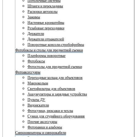
Потолочные системы
Штанги и перекладины
Распорки автополы
Зажимы
Настенные кронштейны
Резьбовые переходники
Держатели
Держатели отражателей
Поворотные консоли-стробофреймы
Фотобоксы и столы для предметной съемки
Платформы поворотные
Фотобоксы
Фотостолы для предметной съемки
Фотоаксессуары
Переходные кольца для объективов
Макрокольца
Светофильтры для объективов
Аккумуляторы и зарядные устройства
Пульты ДУ
Видоискатели
Фотосумки, рюкзаки и чехлы
Сумки для студийного оборудования
Прочие аксессуары
Фоторамки и альбомы
Синхронизаторы и синхрокабели