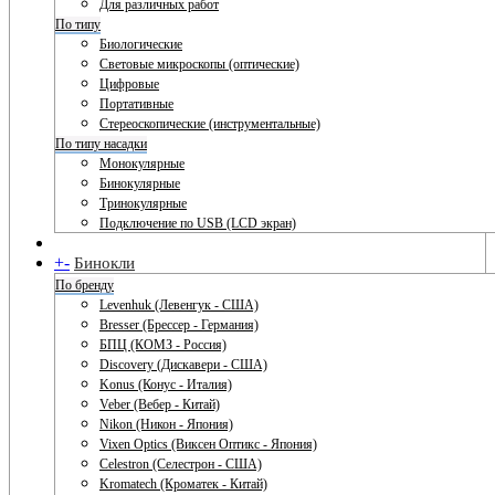
Для различных работ
По типу
Биологические
Световые микроскопы (оптические)
Цифровые
Портативные
Стереоскопические (инструментальные)
По типу насадки
Монокулярные
Бинокулярные
Тринокулярные
Подключение по USB (LCD экран)
+
-
Бинокли
По бренду
Levenhuk (Левенгук - США)
Bresser (Брессер - Германия)
БПЦ (КОМЗ - Россия)
Discovery (Дискавери - США)
Konus (Конус - Италия)
Veber (Вебер - Китай)
Nikon (Никон - Япония)
Vixen Optics (Виксен Оптикс - Япония)
Celestron (Селестрон - США)
Kromatech (Кроматек - Китай)