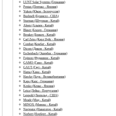
LUNT Solar Systems (Германия)
Pentax (Пентакс - Япония)
Yukon (Юкон - Белоруссия)
Bushnell (Бушнелл - США)
Sturman (Штурман - Китай)
Alpen (Альпен - Китай)
Blaser (Блазер - Германия)
Breaker (Брикер - Китай)
Carl Zeiss (Карл Цейс - Япония)
Combat (Комбат - Китай)
Dicom (Диком - Китай)
Eschenbach (Эшенбах - Германия)
Fujinon (Фуджинон - Китай)
GAMO (Гамо - Китай)
GAUT (Гаут - Китай)
Hama (Хама - Китай)
Hawke (Хоук - Великобритания)
Kaps (Капс - Германия)
Kenko (Кенко - Япония)
Leica (Лейка - Португалия)
Leupold (Люпольд - США)
Meade (Мид - Китай)
MINOX (Минокс - Китай)
Navigator (Навигатор - Китай)
Norbert (Норберт - Китай)