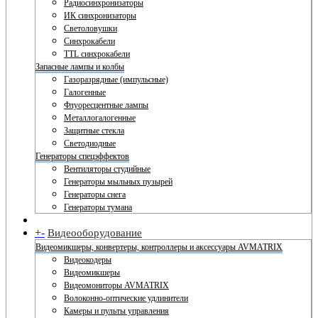
Радиосинхронизаторы
ИК синхронизаторы
Светоловушки
Синхрокабели
TTL синхрокабели
Запасные лампы и колбы
Газоразрядные (импульсные)
Галогенные
Флуоресцентные лампы
Металлогалогенные
Защитные стекла
Светодиодные
Генераторы спецэффектов
Вентиляторы студийные
Генераторы мыльных пузырей
Генераторы снега
Генераторы тумана
+
-
Видеооборудование
Видеомикшеры, конвертеры, контроллеры и аксессуары AVMATRIX
Видеокодеры
Видеомикшеры
Видеомониторы AVMATRIX
Волоконно-оптические удлинители
Камеры и пульты управления