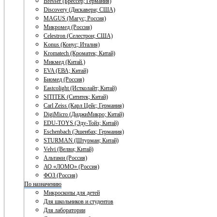
Bresser (Брессер; Германия)
Discovery (Дискавери; США)
MAGUS (Магус; Россия)
Микромед (Россия)
Celestron (Селестрон; США)
Konus (Конус; Италия)
Kromatech (Кроматек; Китай)
Микмед (Китай.)
EVA (ЕВА; Китай)
Биомед (Россия)
Eastcolight (Истколайт; Китай)
SITITEK (Сититек; Китай)
Carl Zeiss (Карл Цейс; Германия)
DigiMicro (ДиджиМикро; Китай)
EDU-TOYS (Эду-Тойз; Китай)
Eschenbach (Эшенбах; Германия)
STURMAN (Штурман; Китай)
Velvi (Велви; Китай)
Альтами (Россия)
АО «ЛОМО» (Россия)
ФОЗ (Россия)
По назначению
Микроскопы для детей
Для школьников и студентов
Для лаборатории