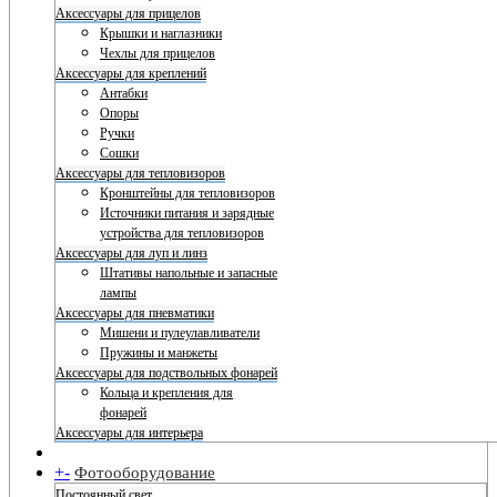
Аксессуары для прицелов
Крышки и наглазники
Чехлы для прицелов
Аксессуары для креплений
Антабки
Опоры
Ручки
Сошки
Аксессуары для тепловизоров
Кронштейны для тепловизоров
Источники питания и зарядные
устройства для тепловизоров
Аксессуары для луп и линз
Штативы напольные и запасные
лампы
Аксессуары для пневматики
Мишени и пулеулавливатели
Пружины и манжеты
Аксессуары для подствольных фонарей
Кольца и крепления для
фонарей
Аксессуары для интерьера
+
-
Фотооборудование
Постоянный свет