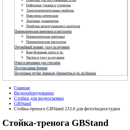
Приборы для обслуживания сетей
Цифровые уровни и угломеры
Электроизмерительные приборы
Нивелиры оптические
Лазерные дальномеры
Приборы неразрушающего контроля
Пневматические винтовки и пистолеты
Пневматические винтовки
Пневматические пистолеты
Оружейный тюнинг, уход за оружием
Камуфляжная лента и др.
Чистка и уход за оружием
Очки и наушники для стрельбы
Подствольные фонари
Подзорные трубы, бинокли, барометры и др. из бронзы
Главная
Видеооборудование
Стойки для видеосъемки
GBStand
Стойка-тренога GBStand 233.0 для фото/видеостудии
Стойка-тренога GBStand