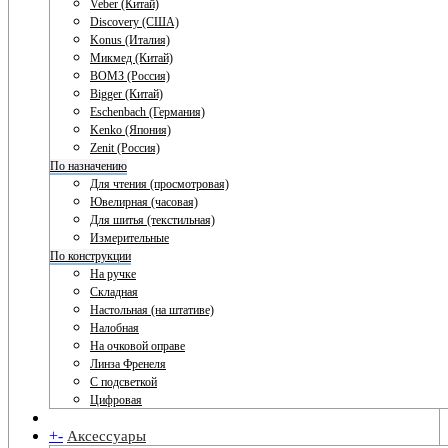
Veber (Китай)
Discovery (США)
Konus (Италия)
Микмед (Китай)
ВОМЗ (Россия)
Bigger (Китай)
Eschenbach (Германия)
Kenko (Япония)
Zenit (Россия)
По назначению
Для чтения (просмотровая)
Ювелирная (часовая)
Для шитья (текстильная)
Измерительные
По конструкции
На ручке
Складная
Настольная (на штативе)
Налобная
На очковой оправе
Линза Френеля
С подсветкой
Цифровая
+
-
Аксессуары