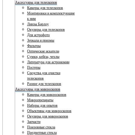
Аксессуары для телескопов
Камеры для телескопов
Монтировки и комплектующие
к ним
Линзы Барлоу
Окуляры для телескопов
Для астрофото
Зеркала и призмы
Фильтры
Оптические искатели
Сумки, кейсы, чехлы
Литература для астрономии
Постеры
Средства для очистки
телескопов
Разное для телескопов
Аксессуары для микроскопов
Камеры для микроскопов
Микропрепараты
Наборы для опытов
Объективы для микроскопов
Окуляры для микроскопов
Запчасти
Покровные стекла
Предметные стекла