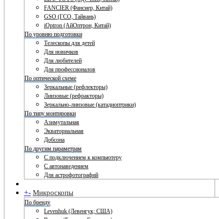
FANCIER (Фансиер, Китай)
GSO (ГСО, Тайвань)
iOptron (АйОптрон, Китай)
По уровню подготовки
Телескопы для детей
Для новичков
Для любителей
Для профессионалов
По оптической схеме
Зеркальные (рефлекторы)
Линзовые (рефракторы)
Зеркально-линзовые (катадиоптрики)
По типу монтировки
Азимутальная
Экваториальная
Добсона
По другим параметрам
С подключением к компьютеру
С автонаведением
Для астрофотографий
+
-
Микроскопы
По бренду
Levenhuk (Левенгук; США)