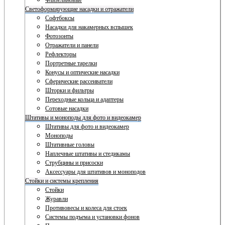
Флизелиновые
Светоформирующие насадки и отражатели
Софтбоксы
Насадки для накамерных вспышек
Фотозонты
Отражатели и панели
Рефлекторы
Портретные тарелки
Конусы и оптические насадки
Сферические рассеиватели
Шторки и фильтры
Переходные кольца и адаптеры
Сотовые насадки
Штативы и моноподы для фото и видеокамер
Штативы для фото и видеокамер
Моноподы
Штативные головы
Наплечные штативы и стедикамы
Струбцины и присоски
Аксессуары для штативов и моноподов
Стойки и системы крепления
Стойки
Журавли
Противовесы и колеса для стоек
Системы подъема и установки фонов