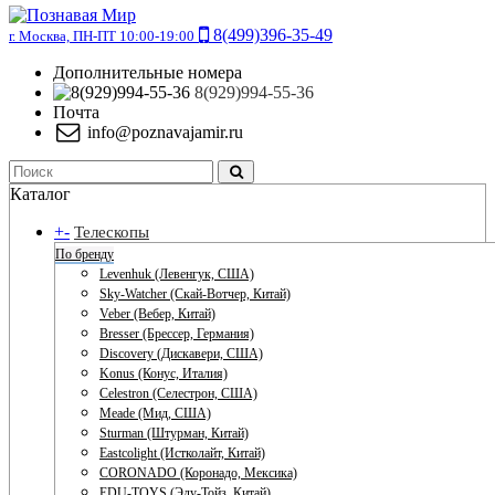
8(499)396-35-49
г. Москва, ПН-ПТ 10:00-19:00
Дополнительные номера
8(929)994-55-36
Почта
info@poznavajamir.ru
Каталог
+
-
Телескопы
По бренду
Levenhuk (Левенгук, США)
Sky-Watcher (Скай-Вотчер, Китай)
Veber (Вебер, Китай)
Bresser (Брессер, Германия)
Discovery (Дискавери, США)
Konus (Конус, Италия)
Celestron (Селестрон, США)
Meade (Мид, США)
Sturman (Штурман, Китай)
Eastcolight (Истколайт, Китай)
CORONADO (Коронадо, Мексика)
EDU-TOYS (Эду-Тойз, Китай)