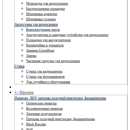
Моноподы для видеосъемки
Быстросъемные площадки
Штативные адаптеры
Штативные головки
Аксессуары для видеосъемки
Комплектующие ригов
Аккумуляторы и зарядные устройства для видеосъемки
Площадки для аккумуляторов
Кронштейны и держатели
Зажимы GreenBean
Лампы
Чистящие средства для видеосъемки
Сумки
Сумки для видеокамеры
Сумки для фотоаппаратов
Для студийного оборудования
+
-
Прочее
Прицелы, ЛЦУ, патроны холодной пристрелки, фальшпатроны
Оптические прицелы
Коллиматорные прицелы
Лазерные целеуказатели
Патроны холодной пристрелки, фальшпатроны
Black Russian
Wolf