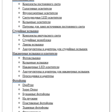
Комплекты постоянного света
Галогенные осветители
Флуоресцентные осветители
Светодиодные LED осветители
Кольцевые осветители
Патроны для ламп источников постоянного света
Студийные вспышки
Комплекты импульсного света
Студийные моноблоки
Лампы вспышки
Аккумуляторы и адаптеры для студийных вспышек
Накамерные вспышки и осветители
Фотовспышки
Кольцевые вспышки
Накамерные LED осветители
Аккумуляторы и адаптеры для накамерных вспышек
Переходники и адаптеры
Фотофоны
DigiPrint
Super Dense
Бумажные фотофоны
На пружине
Пластиковые фотофоны
Тканевые фотофоны