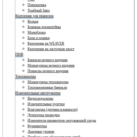
Пневматика
Храбрый Заяц
Крепления для прицелов
Кольца
Боковые кронштейны
Моноблоки
Базы и планки
Крепления на WEAVER
Крепления на ласточкин хвост
ПНВ
Бинокли ночного видения
Монокуляры ночного видения
Прицелы ночного видения
Тепловизоры
Монокуляры тепловизоры
Тепловизионные бинокли
Измерительные инструменты
Видеоэндоскопы
Измерительные рулетки
Влагомеры (датчики влажности)
Детекторы проводки
Измерители параметров окружающей среды
Курвиметры
Лазерные уровни