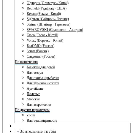
Olympus (Олимпус - Китай)
Redfield (Редфилд - США)
Rekam (Рекам - Китай)
Sightron (Сайтрон - Япония)
Steiner (Штайнер - Германия)
SWAROVSKI (Сваровски - Австрия)
Tasco (Таско - Китай)
Vortex (Вортекс - Китай)
БелОМО (Россия)
Зенит (Россия)
Следопыт (Россия)
По назначению
Бинокли для детей
Для театра
Для охоты и рыбалки
Для туризма и спорта
Армейские
Полевые
Морские
Для астрономии
По другим параметрам
Zoom
Влагозащищенность
+
-
Зрительные трубы