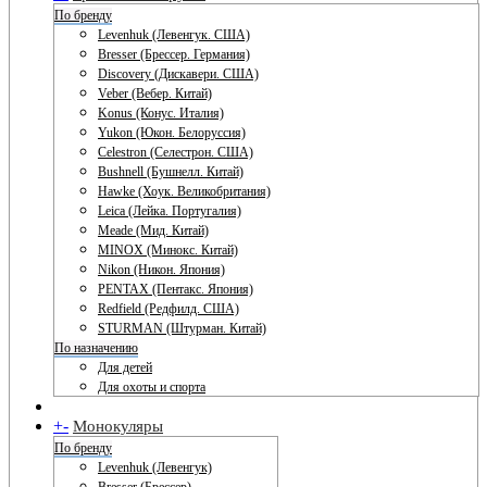
По бренду
Levenhuk (Левенгук. США)
Bresser (Брессер. Германия)
Discovery (Дискавери. США)
Veber (Вебер. Китай)
Konus (Конус. Италия)
Yukon (Юкон. Белоруссия)
Celestron (Селестрон. США)
Bushnell (Бушнелл. Китай)
Hawke (Хоук. Великобритания)
Leica (Лейка. Португалия)
Meade (Мид. Китай)
MINOX (Минокс. Китай)
Nikon (Никон. Япония)
PENTAX (Пентакс. Япония)
Redfield (Редфилд. США)
STURMAN (Штурман. Китай)
По назначению
Для детей
Для охоты и спорта
+
-
Монокуляры
По бренду
Levenhuk (Левенгук)