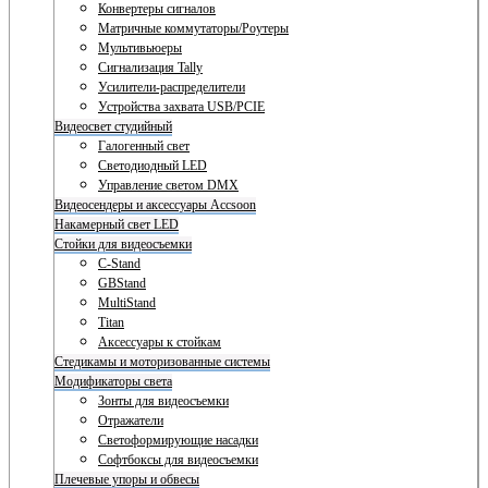
Конвертеры сигналов
Матричные коммутаторы/Роутеры
Мультивьюеры
Сигнализация Tally
Усилители-распределители
Устройства захвата USB/PCIE
Видеосвет студийный
Галогенный свет
Светодиодный LED
Управление светом DMX
Видеосендеры и аксессуары Accsoon
Накамерный свет LED
Стойки для видеосъемки
C-Stand
GBStand
MultiStand
Titan
Аксессуары к стойкам
Стедикамы и моторизованные системы
Модификаторы света
Зонты для видеосъемки
Отражатели
Светоформирующие насадки
Софтбоксы для видеосъемки
Плечевые упоры и обвесы