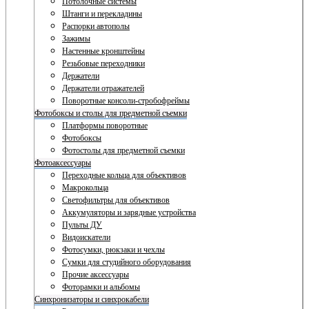
Потолочные системы
Штанги и перекладины
Распорки автополы
Зажимы
Настенные кронштейны
Резьбовые переходники
Держатели
Держатели отражателей
Поворотные консоли-стробофреймы
Фотобоксы и столы для предметной съемки
Платформы поворотные
Фотобоксы
Фотостолы для предметной съемки
Фотоаксессуары
Переходные кольца для объективов
Макрокольца
Светофильтры для объективов
Аккумуляторы и зарядные устройства
Пульты ДУ
Видоискатели
Фотосумки, рюкзаки и чехлы
Сумки для студийного оборудования
Прочие аксессуары
Фоторамки и альбомы
Синхронизаторы и синхрокабели