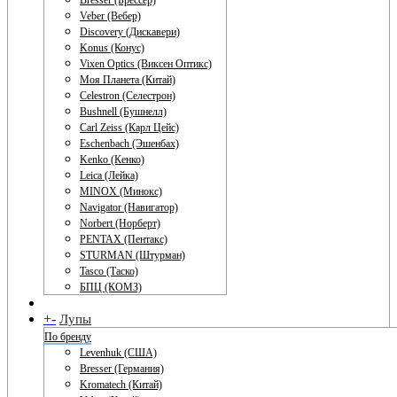
Bresser (Брессер)
Veber (Вебер)
Discovery (Дискавери)
Konus (Конус)
Vixen Optics (Виксен Оптикс)
Моя Планета (Китай)
Celestron (Селестрон)
Bushnell (Бушнелл)
Carl Zeiss (Карл Цейс)
Eschenbach (Эшенбах)
Kenko (Кенко)
Leica (Лейка)
MINOX (Минокс)
Navigator (Навигатор)
Norbert (Норберт)
PENTAX (Пентакс)
STURMAN (Штурман)
Tasco (Таско)
БПЦ (КОМЗ)
+
-
Лупы
По бренду
Levenhuk (США)
Bresser (Германия)
Kromatech (Китай)