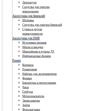
Литература
Средства для очистки
микроскопов
Аксессуары для биноклей
Штативы
Средства для очистки биноклей
Сумки и другие
принадлежности
Аксессуары для ПНВ
Источники питания
Маски и насадки
Микрофоны и пульты ДУ
Инфракрасные фонари
Разное
Компасы
Планетарии
Наборы для экспериментов
Фонари
Барометры и метеостанции
Часы
Глобусы
Металлоискатели
Экшн-камеры
Зонты
Фотоловушки