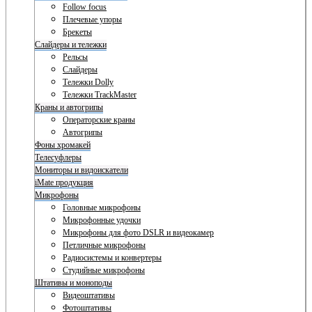
Follow focus
Плечевые упоры
Брекеты
Слайдеры и тележки
Рельсы
Слайдеры
Тележки Dolly
Тележки TrackMaster
Краны и автогрипы
Операторские краны
Автогрипы
Фоны хромакей
Телесуфлеры
Мониторы и видоискатели
iMate продукция
Микрофоны
Головные микрофоны
Микрофонные удочки
Микрофоны для фото DSLR и видеокамер
Петличные микрофоны
Радиосистемы и конвертеры
Студийные микрофоны
Штативы и моноподы
Видеоштативы
Фотоштативы