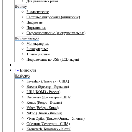
Для различных работ
По типу
Биологические
Световые микроскопы (оптические)
Цифровые
Портативные
Стереоскопические (инструментальные)
По типу насадки
Монокулярные
Бинокулярные
Тринокулярные
Подключение по USB (LCD экран)
+
-
Бинокли
По бренду
Levenhuk (Левенгук - США)
Bresser (Брессер - Германия)
БПЦ (КОМЗ - Россия)
Discovery (Дискавери - США)
Konus (Конус - Италия)
Veber (Вебер - Китай)
Nikon (Никон - Япония)
Vixen Optics (Виксен Оптикс - Япония)
Celestron (Селестрон - США)
Kromatech (Кроматек - Китай)