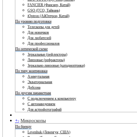
FANCIER (Фансиер, Китай)
GSO (ГСО, Тайвань)
iOptron (АйОптрон, Китай)
По уровню подготовки
Телескопы для детей
Для новичков
Для любителей
Для профессионалов
По оптической схеме
Зеркальные (рефлекторы)
Линзовые (рефракторы)
Зеркально-линзовые (катадиоптрики)
По типу монтировки
Азимутальная
Экваториальная
Добсона
По другим параметрам
С подключением к компьютеру
С автонаведением
Для астрофотографий
+
-
Микроскопы
По бренду
Levenhuk (Левенгук; США)