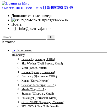
8(499)396-35-49
г. Москва, ПН-ПТ 10:00-19:00
Дополнительные номера
8(929)994-55-36
Почта
info@poznavajamir.ru
Каталог
+
-
Телескопы
По бренду
Levenhuk (Левенгук, США)
Sky-Watcher (Скай-Вотчер, Китай)
Veber (Вебер, Китай)
Bresser (Брессер, Германия)
Discovery (Дискавери, США)
Konus (Конус, Италия)
Celestron (Селестрон, США)
Meade (Мид, США)
Sturman (Штурман, Китай)
Eastcolight (Истколайт, Китай)
CORONADO (Коронадо, Мексика)
EDU-TOYS (Эду-Тойз, Китай)