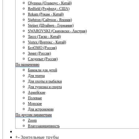
Olympus (Олимпус - Китай)
Redfield (Редфилд - США)
Rekam (Рекам - Китай)
Sightron (Сайтрон - Япония)
Steiner (Штайнер - Германия)
SWAROVSKI (Сваровски - Австрия)
Tasco (Таско - Китай)
Vortex (Вортекс - Китай)
БелОМО (Россия)
Зенит (Россия)
Следопыт (Россия)
По назначению
Бинокли для детей
Для театра
Для охоты и рыбалки
Для туризма и спорта
Армейские
Полевые
Морские
Для астрономии
По другим параметрам
Zoom
Влагозащищенность
+
-
Зрительные трубы