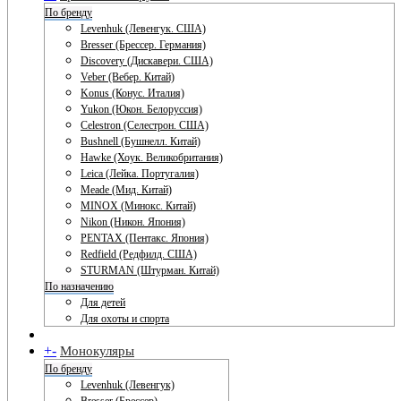
По бренду
Levenhuk (Левенгук. США)
Bresser (Брессер. Германия)
Discovery (Дискавери. США)
Veber (Вебер. Китай)
Konus (Конус. Италия)
Yukon (Юкон. Белоруссия)
Celestron (Селестрон. США)
Bushnell (Бушнелл. Китай)
Hawke (Хоук. Великобритания)
Leica (Лейка. Португалия)
Meade (Мид. Китай)
MINOX (Минокс. Китай)
Nikon (Никон. Япония)
PENTAX (Пентакс. Япония)
Redfield (Редфилд. США)
STURMAN (Штурман. Китай)
По назначению
Для детей
Для охоты и спорта
+
-
Монокуляры
По бренду
Levenhuk (Левенгук)