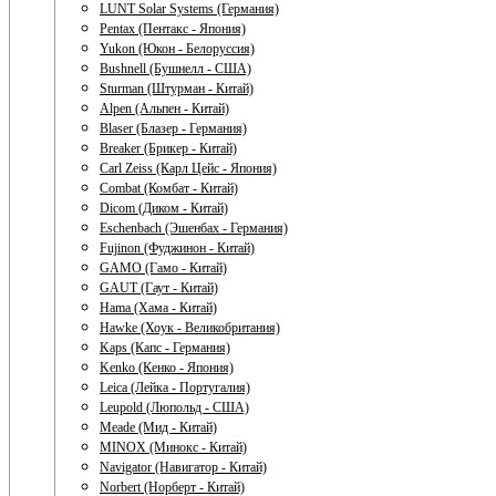
LUNT Solar Systems (Германия)
Pentax (Пентакс - Япония)
Yukon (Юкон - Белоруссия)
Bushnell (Бушнелл - США)
Sturman (Штурман - Китай)
Alpen (Альпен - Китай)
Blaser (Блазер - Германия)
Breaker (Брикер - Китай)
Carl Zeiss (Карл Цейс - Япония)
Combat (Комбат - Китай)
Dicom (Диком - Китай)
Eschenbach (Эшенбах - Германия)
Fujinon (Фуджинон - Китай)
GAMO (Гамо - Китай)
GAUT (Гаут - Китай)
Hama (Хама - Китай)
Hawke (Хоук - Великобритания)
Kaps (Капс - Германия)
Kenko (Кенко - Япония)
Leica (Лейка - Португалия)
Leupold (Люпольд - США)
Meade (Мид - Китай)
MINOX (Минокс - Китай)
Navigator (Навигатор - Китай)
Norbert (Норберт - Китай)