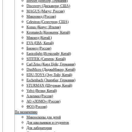
Bresser (Брессер; Германия)
Discovery (Дискавери; США)
MAGUS (Магус; Россия)
Микромед (Россия)
Celestron (Селестрон; США)
Konus (Конус; Италия)
Kromatech (Кроматек; Китай)
Микмед (Китай.)
EVA (ЕВА; Китай)
Биомед (Россия)
Eastcolight (Истколайт; Китай)
SITITEK (Сититек; Китай)
Carl Zeiss (Карл Цейс; Германия)
DigiMicro (ДиджиМикро; Китай)
EDU-TOYS (Эду-Тойз; Китай)
Eschenbach (Эшенбах; Германия)
STURMAN (Штурман; Китай)
Velvi (Велви; Китай)
Альтами (Россия)
АО «ЛОМО» (Россия)
ФОЗ (Россия)
По назначению
Микроскопы для детей
Для школьников и студентов
Для лаборатории