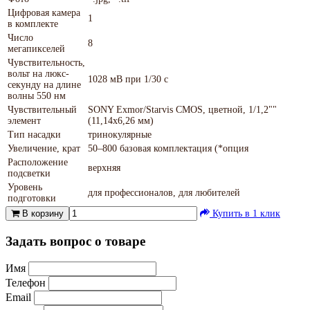
Цифровая камера
1
в комплекте
Число
8
мегапикселей
Чувствительность,
вольт на люкс-
1028 мВ при 1/30 с
секунду на длине
волны 550 нм
Чувствительный
SONY Exmor/Starvis CMOS, цветной, 1/1,2""
элемент
(11,14x6,26 мм)
Тип насадки
тринокулярные
Увеличение, крат
50–800 базовая комплектация (*опция
Расположение
верхняя
подсветки
Уровень
для профессионалов, для любителей
подготовки
В корзину
Купить в 1 клик
Задать вопрос о товаре
Имя
Телефон
Email