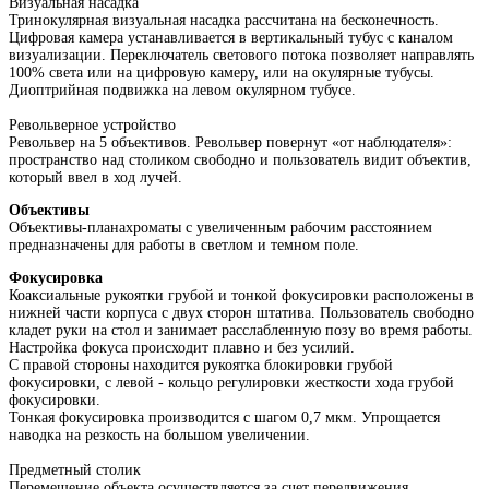
Визуальная насадка
Тринокулярная визуальная насадка рассчитана на бесконечность.
Цифровая камера устанавливается в вертикальный тубус с каналом
визуализации. Переключатель светового потока позволяет направлять
100% света или на цифровую камеру, или на окулярные тубусы.
Диоптрийная подвижка на левом окулярном тубусе.
Револьверное устройство
Револьвер на 5 объективов. Револьвер повернут «от наблюдателя»:
пространство над столиком свободно и пользователь видит объектив,
который ввел в ход лучей.
Объективы
Объективы-планахроматы с увеличенным рабочим расстоянием
предназначены для работы в светлом и темном поле.
Фокусировка
Коаксиальные рукоятки грубой и тонкой фокусировки расположены в
нижней части корпуса с двух сторон штатива. Пользователь свободно
кладет руки на стол и занимает расслабленную позу во время работы.
Настройка фокуса происходит плавно и без усилий.
С правой стороны находится рукоятка блокировки грубой
фокусировки, с левой - кольцо регулировки жесткости хода грубой
фокусировки.
Тонкая фокусировка производится с шагом 0,7 мкм. Упрощается
наводка на резкость на большом увеличении.
Предметный столик
Перемещение объекта осуществляется за счет передвижения