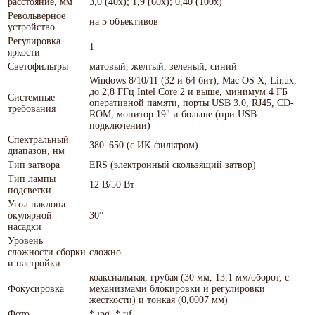
расстояние, мм
3,0 (40x); 1,9 (60х); 0,40 (100х)
Револьверное
на 5 объективов
устройство
Регулировка
1
яркости
Светофильтры
матовый, желтый, зеленый, синий
Windows 8/10/11 (32 и 64 бит), Mac OS X, Linux,
до 2,8 ГГц Intel Core 2 и выше, минимум 4 ГБ
Системные
оперативной памяти, порты USB 3.0, RJ45, CD-
требования
ROM, монитор 19" и больше (при USB-
подключении)
Спектральный
380–650 (с ИК-фильтром)
диапазон, нм
Тип затвора
ERS (электронный скользящий затвор)
Тип лампы
12 В/50 Вт
подсветки
Угол наклона
окулярной
30°
насадки
Уровень
сложности сборки
сложно
и настройки
коаксиальная, грубая (30 мм, 13,1 мм/оборот, с
Фокусировка
механизмами блокировки и регулировки
жесткости) и тонкая (0,0007 мм)
Фото
*.jpg, *.tif