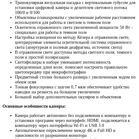
Тринокулярная визуальная насадка с вертикальным тубусом для
установки цифровой камеры и делителем светового потока
100/0 и 0/100
Объективы-планахроматы с увеличенным рабочим расстоянием
используются для работы в светлом и темном поле
Осветитель отраженного света увеличенной мощности 50 Вт -
специально для работы в темном поле
Настройка освещения по методу Кёлера в отраженном свете,
центрируемые элементы осветительной системы отраженного
света (апертурная и полевая диафрагмы, источник света)
В отраженном свете доступны методы светлого поля, темного
поля и простой поляризации
Светофильтры в наборе уменьшают интенсивность
определенных длин волн, помогают настроить правильную
цветопередачу при микрофотографии
Предметный столик большого размера с увеличенным ходом по
обеим осям
Тонкая фокусировка с шагом 0,7 мкм обеспечивает удобство
наводки на резкость на большом увеличении
Большой выбор дополнительных окуляров и объективов
Основные особенности камеры:
Камера работает автономно без подключения к компьютеру и
установки программ через интерфейс HDMI, подключается к
компьютеру через интерфейсы Wi-Fi и USB 3.0
Автоматическое переключение между 4K и Full HD в
зависимости от разрешения монитора