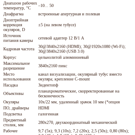
Диапазон рабочих
–10... 50
температур, °С
Диафрагма
встроенные апертурная и полевая
Диоптрийная
коррекция
±5 (на левом тубусе)
окуляров, D
Источник
сетевой адаптер 12 В/1 А
питания камеры
30@3840х2160 (HDMI); 30@1920х1080 (Wi-Fi);
Кадровая частота
30@3840х2160 (USB 3.0)
Корпус
цельнолитой алюминиевый
Максимальное
3840x2160 пикс
разрешение
Место
канал визуализации, окулярный тубус вместо
использования
окуляра; крепление C-mount
Насадка
Зидентопф
планахроматические, скорректированные на
Объективы
бесконечность
Окуляры
10х/22 мм, удаленный зрачок 10 мм (*опция
ПО, драйверы
HDMI
Подсветка
галогенная
Предметный
280x270, двухкоординатный механический
столик, мм
Рабочее
9,7 (5x); 9,3 (10x); 7,2 (20x); 2,5 (50х); 0,80 (80х);