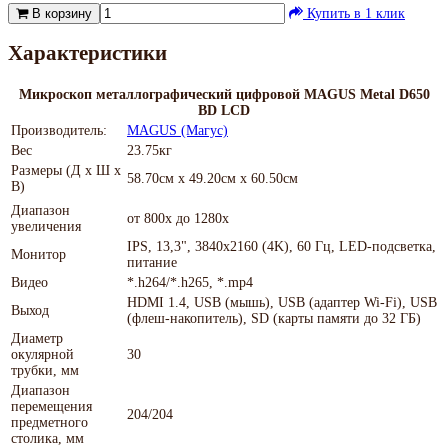
В корзину
Купить в 1 клик
Характеристики
Микроскоп металлографический цифровой MAGUS Metal D650
BD LCD
Производитель:
MAGUS (Магус)
Вес
23.75кг
Размеры (Д х Ш х
58.70см x 49.20см x 60.50см
В)
Диапазон
от 800х до 1280х
увеличения
IPS, 13,3", 3840x2160 (4K), 60 Гц, LED-подсветка,
Монитор
питание
Видео
*.h264/*.h265, *.mp4
HDMI 1.4, USB (мышь), USB (адаптер Wi-Fi), USB
Выход
(флеш-накопитель), SD (карты памяти до 32 ГБ)
Диаметр
окулярной
30
трубки, мм
Диапазон
перемещения
204/204
предметного
столика, мм