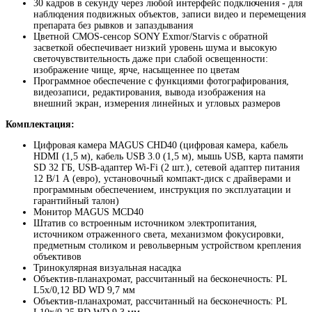
30 кадров в секунду через любой интерфейс подключения - для
наблюдения подвижных объектов, записи видео и перемещения
препарата без рывков и запаздывания
Цветной CMOS-сенсор SONY Exmor/Starvis с обратной
засветкой обеспечивает низкий уровень шума и высокую
светочувствительность даже при слабой освещенности:
изображение чище, ярче, насыщеннее по цветам
Программное обеспечение с функциями фотографирования,
видеозаписи, редактирования, вывода изображения на
внешний экран, измерения линейных и угловых размеров
Комплектация:
Цифровая камера MAGUS CHD40 (цифровая камера, кабель
HDMI (1,5 м), кабель USB 3.0 (1,5 м), мышь USB, карта памяти
SD 32 ГБ, USB-адаптер Wi-Fi (2 шт.), сетевой адаптер питания
12 В/1 А (евро), установочный компакт-диск с драйверами и
программным обеспечением, инструкция по эксплуатации и
гарантийный талон)
Монитор MAGUS MCD40
Штатив со встроенным источником электропитания,
источником отраженного света, механизмом фокусировки,
предметным столиком и револьверным устройством крепления
объективов
Тринокулярная визуальная насадка
Объектив-планахромат, рассчитанный на бесконечность: PL
L5х/0,12 BD WD 9,7 мм
Объектив-планахромат, рассчитанный на бесконечность: PL