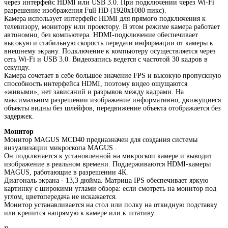
через интерфейс HDMI или USB 3.0. При подключении через Wi-Fi
разрешение изображения Full HD (1920x1080 пикс).
Камера использует интерфейс HDMI для прямого подключения к
телевизору, монитору или проектору. В этом режиме камера работает
автономно, без компьютера. HDMI-подключение обеспечивает
высокую и стабильную скорость передачи информации от камеры к
внешнему экрану. Подключение к компьютеру осуществляется через
сеть Wi-Fi и USB 3.0. Видеозапись ведется с частотой 30 кадров в
секунду.
Камера сочетает в себе большое значение FPS и высокую пропускную
способность интерфейса HDMI, поэтому видео ощущаются
«живыми», нет зависаний и разрывов между кадрами. На
максимальном разрешении изображение информативно, движущиеся
объекты видны без шлейфов, передвижение объекта отображается без
задержек.
Монитор
Монитор MAGUS MCD40 предназначен для создания системы
визуализации микроскопа MAGUS .
Он подключается к установленной на микроскоп камере и выводит
изображение в реальном времени. Поддерживаются HDMI-камеры
MAGUS, работающие в разрешении 4К.
Диагональ экрана - 13,3 дюйма. Матрица IPS обеспечивает яркую
картинку с широкими углами обзора: если смотреть на монитор под
углом, цветопередача не искажается.
Монитор устанавливается на стол или полку на откидную подставку
или крепится напрямую к камере или к штативу.