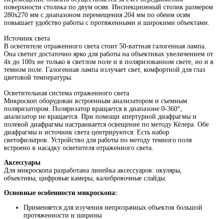
поверхности столика по двум осям. Инспекционный столик размером
280x270 мм с диапазоном перемещения 204 мм по обеим осям
повышает удобство работы с протяженными и широкими объектами.
Источник света
В осветителе отраженного света стоит 50-ваттная галогенная лампа.
Она светит достаточно ярко для работы на объективах увеличением от
4х до 100х не только в светлом поле и в поляризованном свете, но и в
темном поле. Галогенная лампа излучает свет, комфортной для глаз
цветовой температуры.
Осветительная система отраженного света
Микроскоп оборудован встроенным анализатором и съемным
поляризатором. Поляризатор вращается в диапазоне 0-360°,
анализатор не вращается. При помощи апертурной диафрагмы и
полевой диафрагмы настраивается освещение по методу Кёлера. Обе
диафрагмы и источник света центрируются. Есть набор
светофильтров. Устройство для работы по методу темного поля
встроено в насадку осветителя отраженного света.
Аксессуары
Для микроскопа разработана линейка аксессуаров: окуляры,
объективы, цифровые камеры, калибровочные слайды.
Основные особенности микроскопа:
Применяется для изучения непрозрачных объектов большой
протяженности и ширины