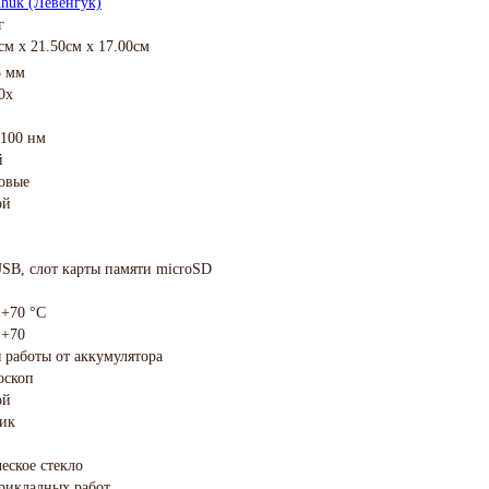
huk (Левенгук)
г
см x 21.50см x 17.00см
3 мм
0х
1100 нм
й
овые
ой
SB, слот карты памяти microSD
+70 °С
+70
 работы от аккумулятора
оскоп
ой
тик
еское стекло
рикладных работ