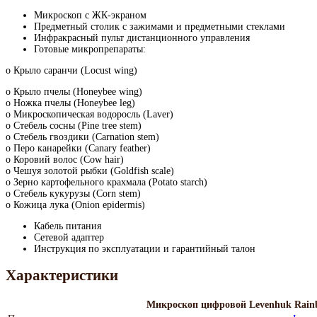
Микроскоп с ЖК-экраном
Предметный столик с зажимами и предметными стеклами
Инфракрасный пульт дистанционного управления
Готовые микропрепараты:
o Крыло саранчи (Locust wing)
o Крыло пчелы (Honeybee wing)
o Ножка пчелы (Honeybee leg)
o Микроскопическая водоросль (Laver)
o Стебель сосны (Pine tree stem)
o Стебель гвоздики (Carnation stem)
o Перо канарейки (Canary feather)
o Коровий волос (Cow hair)
o Чешуя золотой рыбки (Goldfish scale)
o Зерно картофельного крахмала (Potato starch)
o Стебель кукурузы (Corn stem)
o Кожица лука (Onion epidermis)
Кабель питания
Сетевой адаптер
Инструкция по эксплуатации и гарантийный талон
Характеристики
Микроскоп цифровой Levenhuk Rai