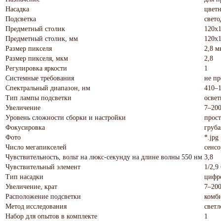
Насадка
цвет
Подсветка
свето
Предметный столик
120х
Предметный столик, мм
120х1
Размер пикселя
2,8 м
Размер пикселя, мкм
2,8
Регулировка яркости
1
Системные требования
не пр
Спектральный диапазон, нм
410–
Тип лампы подсветки
освет
Увеличение
7–200
Уровень сложности сборки и настройки
прос
Фокусировка
груба
Фото
*.jpg
Число мегапикселей
сенсо
Чувствительность, вольт на люкс-секунду на длине волны 550 нм
3,8
Чувствительный элемент
1/2,
Тип насадки
цифр
Увеличение, крат
7–20
Расположение подсветки
комб
Метод исследования
светл
Набор для опытов в комплекте
1