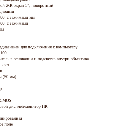
ной ЖК-экран 5", поворотный
диодная
180, с зажимами мм
80, с зажимами
км
едназначен для подключения к компьютеру
1100
итель в основании и подсветка внутри объектива
 крат
то
я (50 мм)
р
9 CMOS
овой дисплей/монитор ПК
0
инированная
ое поле