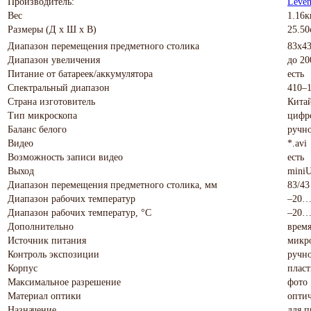
Производитель:
Leven
Вес
1.16к
Размеры (Д х Ш х В)
25.50
Диапазон перемещения предметного столика
83x4
Диапазон увеличения
до 20
Питание от батареек/аккумулятора
есть
Спектральный диапазон
410–
Страна изготовитель
Кита
Тип микроскопа
цифр
Баланс белого
ручн
Видео
*.avi
Возможность записи видео
есть
Выход
miniU
Диапазон перемещения предметного столика, мм
83/43
Диапазон рабочих температур
–20…
Диапазон рабочих температур, °С
–20…
Дополнительно
время
Источник питания
микр
Контроль экспозиции
ручн
Корпус
плас
Максимальное разрешение
фото
Материал оптики
оптич
Назначение
для п