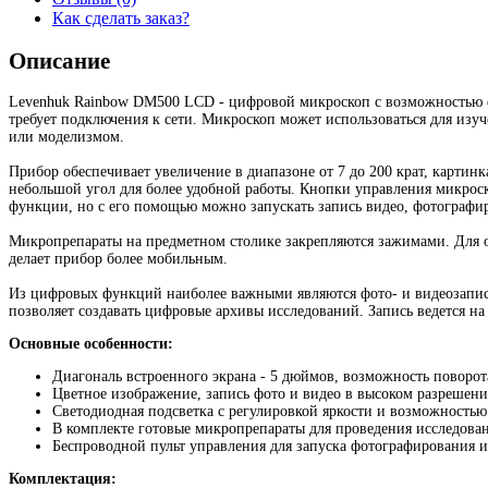
Как сделать заказ?
Описание
Levenhuk Rainbow DM500 LCD - цифровой микроскоп с возможностью фото
требует подключения к сети. Микроскоп может использоваться для изуч
или моделизмом.
Прибор обеспечивает увеличение в диапазоне от 7 до 200 крат, картин
небольшой угол для более удобной работы. Кнопки управления микроск
функции, но с его помощью можно запускать запись видео, фотографир
Микропрепараты на предметном столике закрепляются зажимами. Для ос
делает прибор более мобильным.
Из цифровых функций наиболее важными являются фото- и видеозапись
позволяет создавать цифровые архивы исследований. Запись ведется на 
Основные особенности:
Диагональ встроенного экрана - 5 дюймов, возможность поворот
Цветное изображение, запись фото и видео в высоком разрешен
Светодиодная подсветка с регулировкой яркости и возможностью
В комплекте готовые микропрепараты для проведения исследова
Беспроводной пульт управления для запуска фотографирования и
Комплектация: