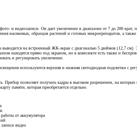
- и видеозаписи. Он дает увеличение в диапазоне от 7 до 200 крат, по
ения насекомых, образцов растений и готовых микропрепаратов, а также
ка выводится на встроенный ЖК-экран с диагональю 5 дюймов (12,7 см).
опом находятся прямо под экраном, но в комплекте есть также и беспро
овать и регулировать увеличение.
вещения используются верхняя и нижняя светодиодная подсветки с регул
. Прибор позволяет получать кадры в высоком разрешении, на которых 
карту памяти, которая приобретается отдельно.
а
ии
 работы от аккумулятора
ний
 записи видео