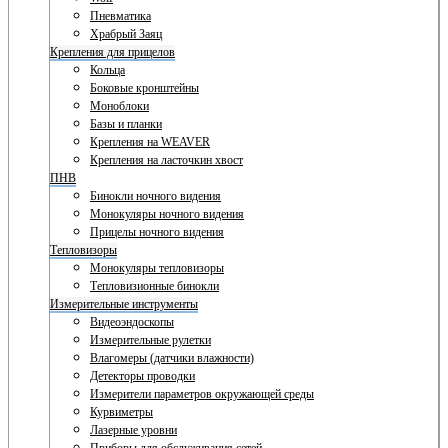
Пневматика
Храбрый Заяц
Крепления для прицелов
Кольца
Боковые кронштейны
Моноблоки
Базы и планки
Крепления на WEAVER
Крепления на ласточкин хвост
ПНВ
Бинокли ночного видения
Монокуляры ночного видения
Прицелы ночного видения
Тепловизоры
Монокуляры тепловизоры
Тепловизионные бинокли
Измерительные инструменты
Видеоэндоскопы
Измерительные рулетки
Влагомеры (датчики влажности)
Детекторы проводки
Измерители параметров окружающей среды
Курвиметры
Лазерные уровни