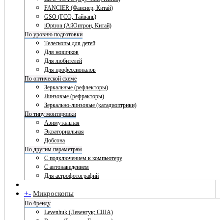
FANCIER (Фансиер, Китай)
GSO (ГСО, Тайвань)
iOptron (АйОптрон, Китай)
По уровню подготовки
Телескопы для детей
Для новичков
Для любителей
Для профессионалов
По оптической схеме
Зеркальные (рефлекторы)
Линзовые (рефракторы)
Зеркально-линзовые (катадиоптрики)
По типу монтировки
Азимутальная
Экваториальная
Добсона
По другим параметрам
С подключением к компьютеру
С автонаведением
Для астрофотографий
+
-
Микроскопы
По бренду
Levenhuk (Левенгук; США)