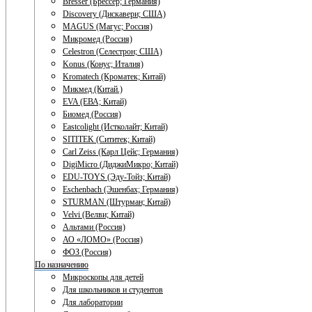
Bresser (Брессер; Германия)
Discovery (Дискавери; США)
MAGUS (Магус; Россия)
Микромед (Россия)
Celestron (Селестрон; США)
Konus (Конус; Италия)
Kromatech (Кроматек; Китай)
Микмед (Китай.)
EVA (ЕВА; Китай)
Биомед (Россия)
Eastcolight (Истколайт; Китай)
SITITEK (Сититек; Китай)
Carl Zeiss (Карл Цейс; Германия)
DigiMicro (ДиджиМикро; Китай)
EDU-TOYS (Эду-Тойз; Китай)
Eschenbach (Эшенбах; Германия)
STURMAN (Штурман; Китай)
Velvi (Велви; Китай)
Альтами (Россия)
АО «ЛОМО» (Россия)
ФОЗ (Россия)
По назначению
Микроскопы для детей
Для школьников и студентов
Для лаборатории