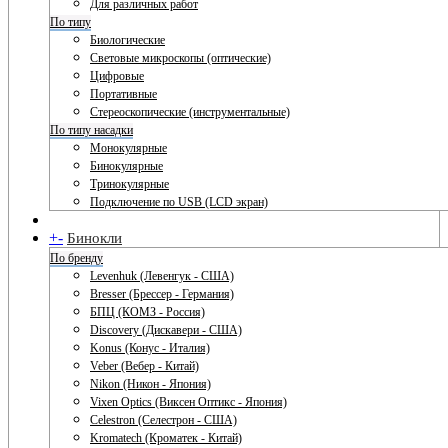
Для различных работ
По типу
Биологические
Световые микроскопы (оптические)
Цифровые
Портативные
Стереоскопические (инструментальные)
По типу насадки
Монокулярные
Бинокулярные
Тринокулярные
Подключение по USB (LCD экран)
+
-
Бинокли
По бренду
Levenhuk (Левенгук - США)
Bresser (Брессер - Германия)
БПЦ (КОМЗ - Россия)
Discovery (Дискавери - США)
Konus (Конус - Италия)
Veber (Вебер - Китай)
Nikon (Никон - Япония)
Vixen Optics (Виксен Оптикс - Япония)
Celestron (Селестрон - США)
Kromatech (Кроматек - Китай)