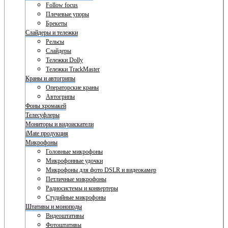
Follow focus
Плечевые упоры
Брекеты
Слайдеры и тележки
Рельсы
Слайдеры
Тележки Dolly
Тележки TrackMaster
Краны и автогрипы
Операторские краны
Автогрипы
Фоны хромакей
Телесуфлеры
Мониторы и видоискатели
iMate продукция
Микрофоны
Головные микрофоны
Микрофонные удочки
Микрофоны для фото DSLR и видеокамер
Петличные микрофоны
Радиосистемы и конвертеры
Студийные микрофоны
Штативы и моноподы
Видеоштативы
Фотоштативы