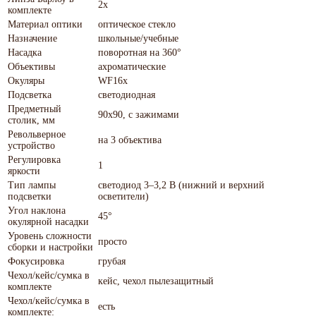
2x
комплекте
Материал оптики
оптическое стекло
Назначение
школьные/учебные
Насадка
поворотная на 360°
Объективы
ахроматические
Окуляры
WF16x
Подсветка
светодиодная
Предметный
90x90, с зажимами
столик, мм
Револьверное
на 3 объектива
устройство
Регулировка
1
яркости
Тип лампы
светодиод 3–3,2 В (нижний и верхний
подсветки
осветители)
Угол наклона
45°
окулярной насадки
Уровень сложности
просто
сборки и настройки
Фокусировка
грубая
Чехол/кейс/сумка в
кейс, чехол пылезащитный
комплекте
Чехол/кейс/сумка в
есть
комплекте: