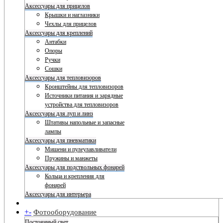
Аксессуары для прицелов
Крышки и наглазники
Чехлы для прицелов
Аксессуары для креплений
Антабки
Опоры
Ручки
Сошки
Аксессуары для тепловизоров
Кронштейны для тепловизоров
Источники питания и зарядные
устройства для тепловизоров
Аксессуары для луп и линз
Штативы напольные и запасные
лампы
Аксессуары для пневматики
Мишени и пулеулавливатели
Пружины и манжеты
Аксессуары для подствольных фонарей
Кольца и крепления для
фонарей
Аксессуары для интерьера
+
-
Фотооборудование
Постоянный свет