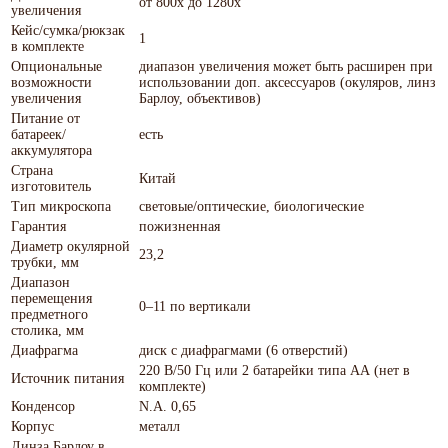
от 800х до 1280х
увеличения
Кейс/сумка/рюкзак
1
в комплекте
Опциональные
диапазон увеличения может быть расширен при
возможности
использовании доп. аксессуаров (окуляров, линз
увеличения
Барлоу, объективов)
Питание от
батареек/
есть
аккумулятора
Страна
Китай
изготовитель
Тип микроскопа
световые/оптические, биологические
Гарантия
пожизненная
Диаметр окулярной
23,2
трубки, мм
Диапазон
перемещения
0–11 по вертикали
предметного
столика, мм
Диафрагма
диск с диафрагмами (6 отверстий)
220 В/50 Гц или 2 батарейки типа АА (нет в
Источник питания
комплекте)
Конденсор
N.A. 0,65
Корпус
металл
Линза Барлоу в