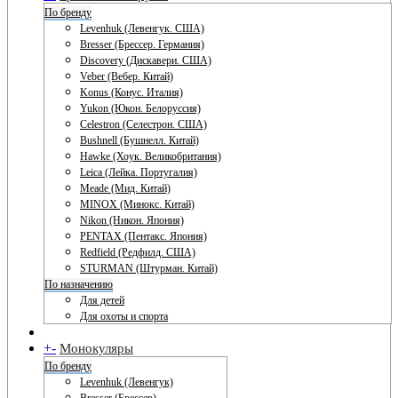
По бренду
Levenhuk (Левенгук. США)
Bresser (Брессер. Германия)
Discovery (Дискавери. США)
Veber (Вебер. Китай)
Konus (Конус. Италия)
Yukon (Юкон. Белоруссия)
Celestron (Селестрон. США)
Bushnell (Бушнелл. Китай)
Hawke (Хоук. Великобритания)
Leica (Лейка. Португалия)
Meade (Мид. Китай)
MINOX (Минокс. Китай)
Nikon (Никон. Япония)
PENTAX (Пентакс. Япония)
Redfield (Редфилд. США)
STURMAN (Штурман. Китай)
По назначению
Для детей
Для охоты и спорта
+
-
Монокуляры
По бренду
Levenhuk (Левенгук)