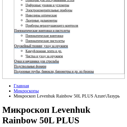
Приборы для обслуживания сетей
Цифровые уровни и угломеры
Электроизмерительные приборы
Нивелиры оптические
Лазерные дальномеры
Приборы неразрушающего контроля
Пневматические винтовки и пистолеты
Пневматические винтовки
Пневматические пистолеты
Оружейный тюнинг, уход за оружием
Камуфляжная лента и др.
Чистка и уход за оружием
Очки и наушники для стрельбы
Подствольные фонари
Подзорные трубы, бинокли, барометры и др. из бронзы
Главная
Микроскопы
Микроскоп Levenhuk Rainbow 50L PLUS Azure\Лазурь
Микроскоп Levenhuk
Rainbow 50L PLUS