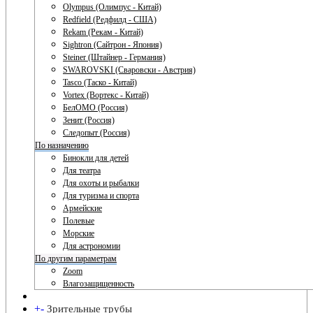
Olympus (Олимпус - Китай)
Redfield (Редфилд - США)
Rekam (Рекам - Китай)
Sightron (Сайтрон - Япония)
Steiner (Штайнер - Германия)
SWAROVSKI (Сваровски - Австрия)
Tasco (Таско - Китай)
Vortex (Вортекс - Китай)
БелОМО (Россия)
Зенит (Россия)
Следопыт (Россия)
По назначению
Бинокли для детей
Для театра
Для охоты и рыбалки
Для туризма и спорта
Армейские
Полевые
Морские
Для астрономии
По другим параметрам
Zoom
Влагозащищенность
+
-
Зрительные трубы