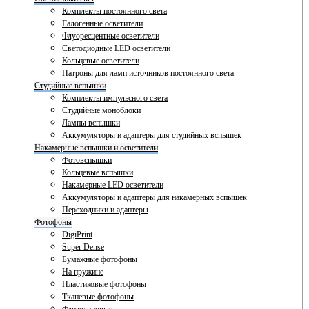
Комплекты постоянного света
Галогенные осветители
Флуоресцентные осветители
Светодиодные LED осветители
Кольцевые осветители
Патроны для ламп источников постоянного света
Студийные вспышки
Комплекты импульсного света
Студийные моноблоки
Лампы вспышки
Аккумуляторы и адаптеры для студийных вспышек
Накамерные вспышки и осветители
Фотовспышки
Кольцевые вспышки
Накамерные LED осветители
Аккумуляторы и адаптеры для накамерных вспышек
Переходники и адаптеры
Фотофоны
DigiPrint
Super Dense
Бумажные фотофоны
На пружине
Пластиковые фотофоны
Тканевые фотофоны