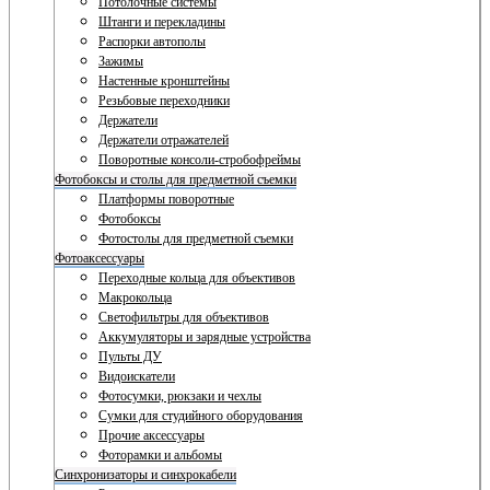
Потолочные системы
Штанги и перекладины
Распорки автополы
Зажимы
Настенные кронштейны
Резьбовые переходники
Держатели
Держатели отражателей
Поворотные консоли-стробофреймы
Фотобоксы и столы для предметной съемки
Платформы поворотные
Фотобоксы
Фотостолы для предметной съемки
Фотоаксессуары
Переходные кольца для объективов
Макрокольца
Светофильтры для объективов
Аккумуляторы и зарядные устройства
Пульты ДУ
Видоискатели
Фотосумки, рюкзаки и чехлы
Сумки для студийного оборудования
Прочие аксессуары
Фоторамки и альбомы
Синхронизаторы и синхрокабели