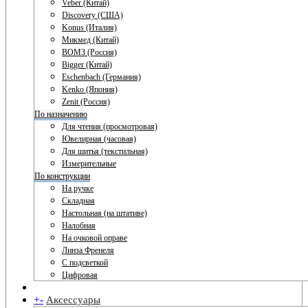
Veber (Китай)
Discovery (США)
Konus (Италия)
Микмед (Китай)
ВОМЗ (Россия)
Bigger (Китай)
Eschenbach (Германия)
Kenko (Япония)
Zenit (Россия)
По назначению
Для чтения (просмотровая)
Ювелирная (часовая)
Для шитья (текстильная)
Измерительные
По конструкции
На ручке
Складная
Настольная (на штативе)
Налобная
На очковой оправе
Линза Френеля
С подсветкой
Цифровая
+
-
Аксессуары