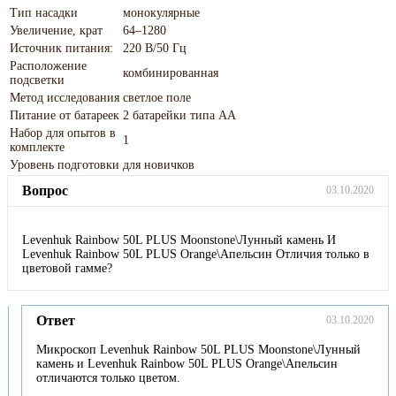
Тип насадки
монокулярные
Увеличение, крат
64–1280
Источник питания:
220 В/50 Гц
Расположение
комбинированная
подсветки
Метод исследования
светлое поле
Питание от батареек
2 батарейки типа АА
Набор для опытов в
1
комплекте
Уровень подготовки
для новичков
Вопрос
03.10.2020
Levenhuk Rainbow 50L PLUS Moonstone\Лунный камень И
Levenhuk Rainbow 50L PLUS Orange\Апельсин Отличия только в
цветовой гамме?
Ответ
03.10.2020
Микроскоп Levenhuk Rainbow 50L PLUS Moonstone\Лунный
камень и Levenhuk Rainbow 50L PLUS Orange\Апельсин
отличаются только цветом.