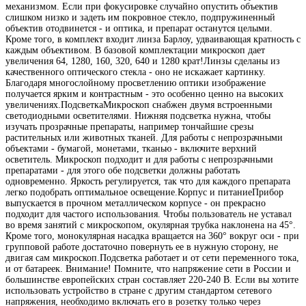
механизмом. Если при фокусировке случайно опустить объектив
слишком низко и задеть им покровное стекло, подпружиненный
объектив отодвинется - и оптика, и препарат останутся целыми.
Кроме того, в комплект входит линза Барлоу, удваивающая кратность с
каждым объективом. В базовой комплектации микроскоп дает
увеличения 64, 1280, 160, 320, 640 и 1280 крат!Линзы сделаны из
качественного оптического стекла - оно не искажает картинку.
Благодаря многослойному просветлению оптики изображение
получается ярким и контрастным - это особенно ценно на высоких
увеличениях.ПодсветкаМикроскоп снабжен двумя встроенными
светодиодными осветителями. Нижняя подсветка нужна, чтобы
изучать прозрачные препараты, например тончайшие срезы
растительных или животных тканей. Для работы с непрозрачными
объектами - бумагой, монетами, тканью - включите верхний
осветитель. Микроскоп подходит и для работы с непрозрачными
препаратами - для этого обе подсветки должны работать
одновременно. Яркость регулируется, так что для каждого препарата
легко подобрать оптимальное освещение.Корпус и питаниеПрибор
выпускается в прочном металлическом корпусе - он прекрасно
подходит для частого использования. Чтобы пользователь не уставал
во время занятий с микроскопом, окулярная трубка наклонена на 45°.
Кроме того, монокулярная насадка вращается на 360° вокруг оси - при
групповой работе достаточно повернуть ее в нужную сторону, не
двигая сам микроскоп.Подсветка работает и от сети переменного тока,
и от батареек. Внимание! Помните, что напряжение сети в России и
большинстве европейских стран составляет 220-240 В. Если вы хотите
использовать устройство в стране с другим стандартом сетевого
напряжения, необходимо включать его в розетку только через