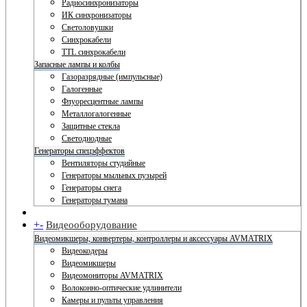
Радиосинхронизаторы
ИК синхронизаторы
Светоловушки
Синхрокабели
TTL синхрокабели
Запасные лампы и колбы
Газоразрядные (импульсные)
Галогенные
Флуоресцентные лампы
Металлогалогенные
Защитные стекла
Светодиодные
Генераторы спецэффектов
Вентиляторы студийные
Генераторы мыльных пузырей
Генераторы снега
Генераторы тумана
+
-
Видеооборудование
Видеомикшеры, конвертеры, контроллеры и аксессуары AVMATRIX
Видеокодеры
Видеомикшеры
Видеомониторы AVMATRIX
Волоконно-оптические удлинители
Камеры и пульты управления