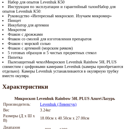
Набор для опытов Levenhuk K50
Инструкция по эксплуатации и гарантийный талонНабор для
опытов Levenhuk K50:
Руководство «Интересный микроскоп. Изучаем микромир»
Пинцет
Инкубатор для артемии
Микротом
Флакон с дрожжами
Флакон со смолой для изготовления препаратов
Флакон с морской солью
Флакон с артемией (морским рачком)
5 готовых образцов и 5 чистых предметных стекол
Пипетка
Пылезащитный чехолМикроскоп Levenhuk Rainbow 50L PLUS
совместим с цифровыми камерами Levenhuk (камеры приобретаются
отдельно). Камеры Levenhuk устанавливаются в окулярную трубку
вместо окуляра.
Характеристики
Микроскоп Levenhuk Rainbow 50L PLUS Azure\Лазурь
Производитель:
Levenhuk (Левенгук)
Вес
3.24кг
Размеры (Д х Ш х
18.00см x 40.50см x 27.00см
В)
Диапазон