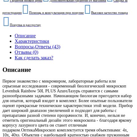
Гарантия низкой цены
Дополнительная гарантия от магазина
Скидка за
регистрацию
Помощь и консультация при покупке
Высокое качество товара
Покупка в рассрочку
Описание
Характеристики
Вопросы-Ответы (43)
Отзывы (0)
Как сделать заказ?
Описание
Первое знакомство с микромиром, лабораторные работы или
серьезные исследования - современный биологический микроскоп
Levenhuk Rainbow 50L PLUS AzureЛазурь справится с самыми
разнообразными задачами. Начинающим биологам пригодится набор
для опытов, который входит в комплект. Более опытные пользователи
оценят прекрасные технические характеристики этой модели. Прибор
дает широкий диапазон увеличений и подходит для работы с
препаратами разной степени прозрачности. И, конечно, нельзя не
отметить оригинальный дизайн этого микроскопа - благодаря яркому
корпусу лазурного цвета он станет отличным
подарком.ОптикаМикроскоп комплектуется тремя объективами: 4x,
10x, 40xs. Объектив с наибольшей кратностью снабжен пружинным