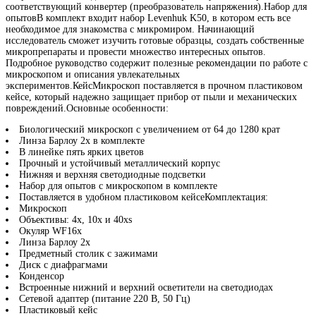
соответствующий конвертер (преобразователь напряжения).Набор для
опытовВ комплект входит набор Levenhuk K50, в котором есть все
необходимое для знакомства с микромиром. Начинающий
исследователь сможет изучить готовые образцы, создать собственные
микропрепараты и провести множество интересных опытов.
Подробное руководство содержит полезные рекомендации по работе с
микроскопом и описания увлекательных
экспериментов.КейсМикроскоп поставляется в прочном пластиковом
кейсе, который надежно защищает прибор от пыли и механических
повреждений.Основные особенности:
Биологический микроскоп с увеличением от 64 до 1280 крат
Линза Барлоу 2x в комплекте
В линейке пять ярких цветов
Прочный и устойчивый металлический корпус
Нижняя и верхняя светодиодные подсветки
Набор для опытов с микроскопом в комплекте
Поставляется в удобном пластиковом кейсеКомплектация:
Микроскоп
Объективы: 4х, 10х и 40хs
Окуляр WF16х
Линза Барлоу 2x
Предметный столик с зажимами
Диск с диафрагмами
Конденсор
Встроенные нижний и верхний осветители на светодиодах
Сетевой адаптер (питание 220 В, 50 Гц)
Пластиковый кейс