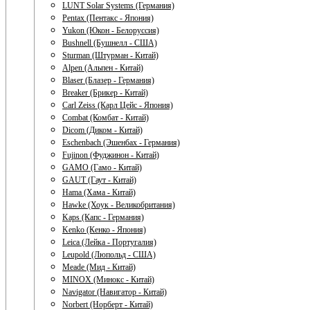
LUNT Solar Systems (Германия)
Pentax (Пентакс - Япония)
Yukon (Юкон - Белоруссия)
Bushnell (Бушнелл - США)
Sturman (Штурман - Китай)
Alpen (Альпен - Китай)
Blaser (Блазер - Германия)
Breaker (Брикер - Китай)
Carl Zeiss (Карл Цейс - Япония)
Combat (Комбат - Китай)
Dicom (Диком - Китай)
Eschenbach (Эшенбах - Германия)
Fujinon (Фуджинон - Китай)
GAMO (Гамо - Китай)
GAUT (Гаут - Китай)
Hama (Хама - Китай)
Hawke (Хоук - Великобритания)
Kaps (Капс - Германия)
Kenko (Кенко - Япония)
Leica (Лейка - Португалия)
Leupold (Люпольд - США)
Meade (Мид - Китай)
MINOX (Минокс - Китай)
Navigator (Навигатор - Китай)
Norbert (Норберт - Китай)