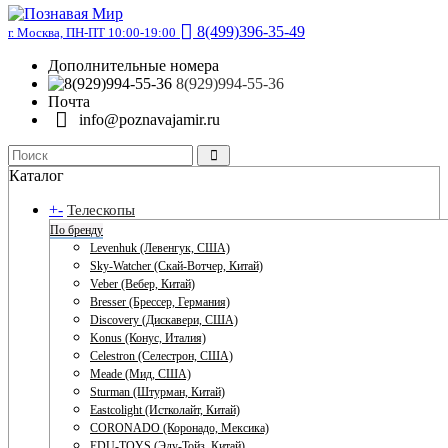
8(499)396-35-49
г. Москва, ПН-ПТ 10:00-19:00
Дополнительные номера
8(929)994-55-36
Почта
info@poznavajamir.ru
Каталог
+
-
Телескопы
По бренду
Levenhuk (Левенгук, США)
Sky-Watcher (Скай-Вотчер, Китай)
Veber (Вебер, Китай)
Bresser (Брессер, Германия)
Discovery (Дискавери, США)
Konus (Конус, Италия)
Celestron (Селестрон, США)
Meade (Мид, США)
Sturman (Штурман, Китай)
Eastcolight (Истколайт, Китай)
CORONADO (Коронадо, Мексика)
EDU-TOYS (Эду-Тойз, Китай)