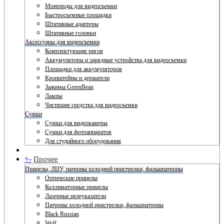
Моноподы для видеосъемки
Быстросъемные площадки
Штативные адаптеры
Штативные головки
Аксессуары для видеосъемки
Комплектующие ригов
Аккумуляторы и зарядные устройства для видеосъемки
Площадки для аккумуляторов
Кронштейны и держатели
Зажимы GreenBean
Лампы
Чистящие средства для видеосъемки
Сумки
Сумки для видеокамеры
Сумки для фотоаппаратов
Для студийного оборудования
+
-
Прочее
Прицелы, ЛЦУ, патроны холодной пристрелки, фальшпатроны
Оптические прицелы
Коллиматорные прицелы
Лазерные целеуказатели
Патроны холодной пристрелки, фальшпатроны
Black Russian
Wolf