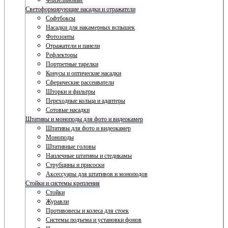
Флизелиновые
Светоформирующие насадки и отражатели
Софтбоксы
Насадки для накамерных вспышек
Фотозонты
Отражатели и панели
Рефлекторы
Портретные тарелки
Конусы и оптические насадки
Сферические рассеиватели
Шторки и фильтры
Переходные кольца и адаптеры
Сотовые насадки
Штативы и моноподы для фото и видеокамер
Штативы для фото и видеокамер
Моноподы
Штативные головы
Наплечные штативы и стедикамы
Струбцины и присоски
Аксессуары для штативов и моноподов
Стойки и системы крепления
Стойки
Журавли
Противовесы и колеса для стоек
Системы подъема и установки фонов