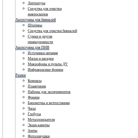
Литература
Средства для очистки
микроскопов
Аксессуары для биноклей
Штативы
Средства для очистки биноклей
Сумки и другие
принадлежности
Аксессуары для ПНВ
Источники питания
Маски и насадки
Микрофоны и пульты ДУ
Инфракрасные фонари
Разное
Компасы
Планетарии
Наборы для экспериментов
Фонари
Барометры и метеостанции
Часы
Глобусы
Металлоискатели
Экшн-камеры
Зонты
Фотоловушки