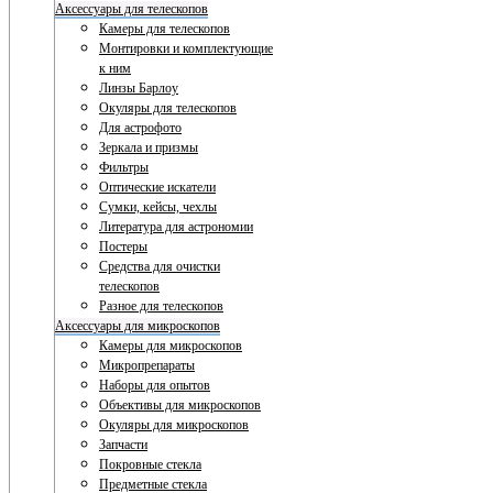
Аксессуары для телескопов
Камеры для телескопов
Монтировки и комплектующие
к ним
Линзы Барлоу
Окуляры для телескопов
Для астрофото
Зеркала и призмы
Фильтры
Оптические искатели
Сумки, кейсы, чехлы
Литература для астрономии
Постеры
Средства для очистки
телескопов
Разное для телескопов
Аксессуары для микроскопов
Камеры для микроскопов
Микропрепараты
Наборы для опытов
Объективы для микроскопов
Окуляры для микроскопов
Запчасти
Покровные стекла
Предметные стекла