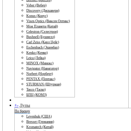
Bresser (Брессер)
Veber (Вебер)
Discovery (Дискавери)
Konus (Конус)
Vixen Optics (Виксен Оптикс)
Моя Планета (Китай)
Celestron (Селестрон)
Bushnell (Бушнелл)
Carl Zeiss (Карл Цейс)
Eschenbach (Эшенбах)
Kenko (Кенко)
Leica (Лейка)
MINOX (Минокс)
Navigator (Навигатор)
Norbert (Норберт)
PENTAX (Пентакс)
STURMAN (Штурман)
Tasco (Таско)
БПЦ (КОМЗ)
+
-
Лупы
По бренду
Levenhuk (США)
Bresser (Германия)
Kromatech (Китай)