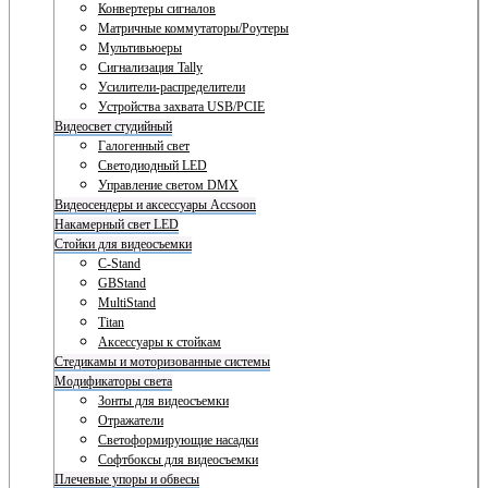
Конвертеры сигналов
Матричные коммутаторы/Роутеры
Мультивьюеры
Сигнализация Tally
Усилители-распределители
Устройства захвата USB/PCIE
Видеосвет студийный
Галогенный свет
Светодиодный LED
Управление светом DMX
Видеосендеры и аксессуары Accsoon
Накамерный свет LED
Стойки для видеосъемки
C-Stand
GBStand
MultiStand
Titan
Аксессуары к стойкам
Стедикамы и моторизованные системы
Модификаторы света
Зонты для видеосъемки
Отражатели
Светоформирующие насадки
Софтбоксы для видеосъемки
Плечевые упоры и обвесы