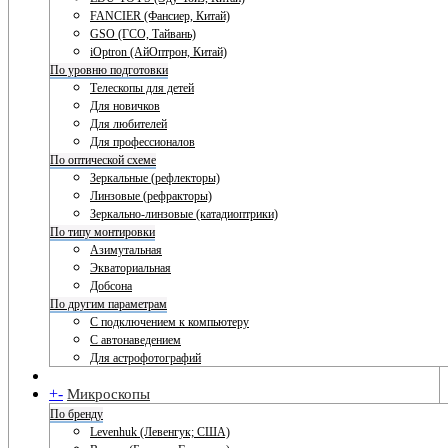
FANCIER (Фансиер, Китай)
GSO (ГСО, Тайвань)
iOptron (АйОптрон, Китай)
По уровню подготовки
Телескопы для детей
Для новичков
Для любителей
Для профессионалов
По оптической схеме
Зеркальные (рефлекторы)
Линзовые (рефракторы)
Зеркально-линзовые (катадиоптрики)
По типу монтировки
Азимутальная
Экваториальная
Добсона
По другим параметрам
С подключением к компьютеру
С автонаведением
Для астрофотографий
+
-
Микроскопы
По бренду
Levenhuk (Левенгук; США)