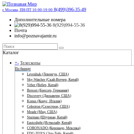
8(499)396-35-49
г. Москва, ПН-ПТ 10:00-19:00
Дополнительные номера
8(929)994-55-36
Почта
info@poznavajamir.ru
Каталог
+
-
Телескопы
По бренду
Levenhuk (Левенгук, США)
Sky-Watcher (Скай-Вотчер, Китай)
Veber (Вебер, Китай)
Bresser (Брессер, Германия)
Discovery (Дискавери, США)
Konus (Конус, Италия)
Celestron (Селестрон, США)
Meade (Мид, США)
Sturman (Штурман, Китай)
Eastcolight (Истколайт, Китай)
CORONADO (Коронадо, Мексика)
EDU-TOYS (Эду-Тойз, Китай)