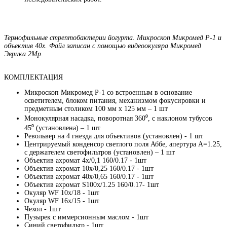
Термофильные стрептобактерии йогурта. Микроскоп Микромед Р-1 и
объектив 40х. Файл записан с помощью
видеоокуляра Микромед
Эврика 2Мр
.
КОМПЛЕКТАЦИЯ
Микроскоп Микромед Р-1 со встроенным в основание
осветителем, блоком питания, механизмом фокусировки и
предметным столиком 100 мм х 125 мм – 1 шт
Монокулярная насадка, поворотная 360⁰, с наклоном тубусов
45⁰ (установлена) – 1 шт
Револьвер на 4 гнезда для объективов (установлен) - 1 шт
Центрируемый конденсор светлого поля Аббе, апертура А=1.25,
с держателем светофильтров (установлен) – 1 шт
Объектив ахромат 4х/0,1 160/0.17 - 1шт
Объектив ахромат 10х/0,25 160/0.17 - 1шт
Объектив ахромат 40х/0,65 160/0.17 - 1шт
Объектив ахромат S100х/1.25 160/0.17- 1шт
Окуляр WF 10х/18 - 1шт
Окуляр WF 16х/15 - 1шт
Чехол - 1шт
Пузырек с иммерсионным маслом - 1шт
Синий светофильтр - 1шт