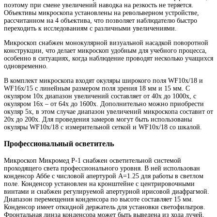
поэтому при смене увеличений наводка на резкость не теряется.
Объективы микроскопа установлены на револьверном устройстве,
рассчитанном на 4 объектива, что позволяет наблюдателю быстро
переходить к исследованиям с различными увеличениями.
Микроскоп снабжен монокулярной визуальной насадкой поворотной
конструкции, что делает микроскоп удобным для учебного процесса,
особенно в ситуациях, когда наблюдение проводят несколько учащихся
одновременно.
В комплект микроскопа входят окуляры широкого поля WF10х/18 и
WF16х/15 с линейным размером поля зрения 18 мм и 15 мм. С
окуляром 10х диапазон увеличений составляет от 40х до 1000х, с
окуляром 16х – от 64х до 1600х. Дополнительно можно приобрести
окуляр 5х, в этом случае диапазон увеличений микроскопа составит от
20х до 200х. Для проведения замеров могут быть использованы
окуляры WF10х/18 с измерительной сеткой и WF10х/18 со шкалой.
Профессиональный осветитель
Микроскоп Микромед Р-1 снабжен осветительной системой
проходящего света профессионального уровня. В ней использован
конденсор Аббе с числовой апертурой А=1.25 для работы в светлом
поле. Конденсор установлен на кронштейне с центрировочными
винтами и снабжен регулируемой апертурной ирисовой диафрагмой.
Диапазон перемещения конденсора по высоте составляет 15 мм.
Конденсор имеет откидной держатель для установки светофильтров.
Фронтальная линза конденсора может быть выведена из хода лучей,