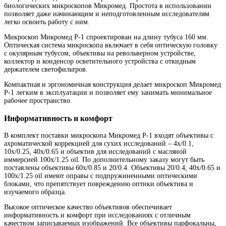
биологических микроскопов Микромед. Простота в использовании
позволяет даже начинающим и неподготовленным исследователям
легко освоить работу с ним.
Микроскоп Микромед Р-1 спроектирован на длину тубуса 160 мм.
Оптическая система микроскопа включает в себя оптическую головку
с окулярным тубусом, объективы на револьверном устройстве,
коллектор и конденсор осветительного устройства с откидным
держателем светофильтров.
Компактная и эргономичная конструкция делает микроскоп Микромед
Р-1 легким в эксплуатации и позволяет ему занимать минимальное
рабочее пространство.
Информативность и комфорт
В комплект поставки микроскопа Микромед Р-1 входят объективы с
ахроматической коррекцией для сухих исследований – 4x/0.1,
10x/0.25, 40x/0.65 и объектив для исследований с масляной
иммерсией 100x/1.25 oil. По дополнительному заказу могут быть
поставлены объективы 60х/0.85 и 20/0.4. Объективы 20/0.4, 40x/0.65 и
100x/1.25 oil имеют оправы с подпружиненными оптическими
блоками, что препятствует повреждению оптики объектива и
изучаемого образца.
Высокое оптическое качество объективов обеспечивает
информативность и комфорт при исследованиях с отличным
качеством записываемых изображений. Все объективы парфокальны,