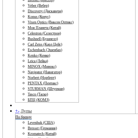
Bresser (Брессер)
Veber (Вебер)
Discovery (Дискавери)
Konus (Конус)
Vixen Optics (Виксен Оптикс)
Моя Планета (Китай)
Celestron (Селестрон)
Bushnell (Бушнелл)
Carl Zeiss (Карл Цейс)
Eschenbach (Эшенбах)
Kenko (Кенко)
Leica (Лейка)
MINOX (Минокс)
Navigator (Навигатор)
Norbert (Норберт)
PENTAX (Пентакс)
STURMAN (Штурман)
Tasco (Таско)
БПЦ (КОМЗ)
+
-
Лупы
По бренду
Levenhuk (США)
Bresser (Германия)
Kromatech (Китай)