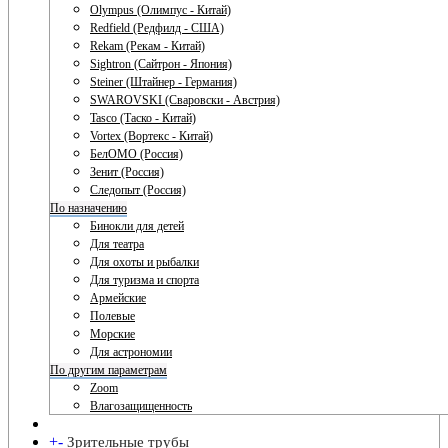
Olympus (Олимпус - Китай)
Redfield (Редфилд - США)
Rekam (Рекам - Китай)
Sightron (Сайтрон - Япония)
Steiner (Штайнер - Германия)
SWAROVSKI (Сваровски - Австрия)
Tasco (Таско - Китай)
Vortex (Вортекс - Китай)
БелОМО (Россия)
Зенит (Россия)
Следопыт (Россия)
По назначению
Бинокли для детей
Для театра
Для охоты и рыбалки
Для туризма и спорта
Армейские
Полевые
Морские
Для астрономии
По другим параметрам
Zoom
Влагозащищенность
+
-
Зрительные трубы