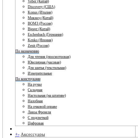
Veber (Китай)
Discovery (США)
Konus (Италия)
Микмед (Китай)
ВОМЗ (Россия)
Bigger (Китай)
Eschenbach (Германия)
Kenko (Япония)
Zenit (Россия)
По назначению
Для чтения (просмотровая)
Ювелирная (часовая)
Для шитья (текстильная)
Измерительные
По конструкции
На ручке
Складная
Настольная (на штативе)
Налобная
На очковой оправе
Линза Френеля
С подсветкой
Цифровая
+
-
Аксессуары