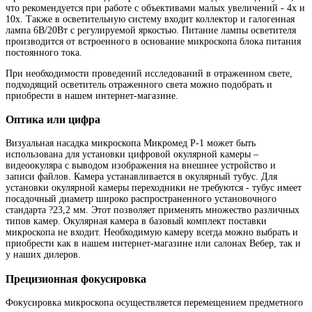
что рекомендуется при работе с объективами малых увеличений - 4х и
10х. Также в осветительную систему входит коллектор и галогенная
лампа 6В/20Вт с регулируемой яркостью. Питание лампы осветителя
производится от встроенного в основание микроскопа блока питания
постоянного тока.
При необходимости проведений исследований в отраженном свете,
подходящий осветитель отраженного света можно подобрать и
приобрести в нашем интернет-магазине.
Оптика или цифра
Визуальная насадка микроскопа Микромед Р-1 может быть
использована для установки цифровой окулярной камеры –
видеоокуляра с выводом изображения на внешнее устройство и
записи файлов. Камера устанавливается в окулярный тубус. Для
установки окулярной камеры переходники не требуются - тубус имеет
посадочный диаметр широко распространенного установочного
стандарта ?23,2 мм. Этот позволяет применять множество различных
типов камер. Окулярная камера в базовый комплект поставки
микроскопа не входит. Необходимую камеру всегда можно выбрать и
приобрести как в нашем интернет-магазине или салонах Вебер, так и
у наших дилеров.
Прецизионная фокусировка
Фокусировка микроскопа осуществляется перемещением предметного