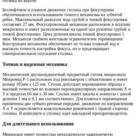
столика по высоте.
Безлюфтовое и плавное движение столика при фокусировке
обеспечиваются использованием точного механизма на зубчатой
рейке. Максимальный диапазон хода грубой и тонкой фокусировки
составляет 27 мм. Фокусировочный механизм расположен в штативе
микроскопа и имеет расположенные на одной оси рукоятки грубой и
тонкой фокусировки. Цена деления шкалы тонкой фокусировки 1
мкм. Механизм снабжен винтовым ограничителем перемещения.
Конструкция механизма обеспечивает не только плавный ход и
высокую точность настройки фокуса, но и предотвращает
самопроизвольное опускание столика.
Точная и надежная механика
Механический двухкоординатный предметный столик микроскопа
Микромед Р-1 расположен под револьвером с объективами и имеет
размер 105мм х 125 мм. Столик допускает перемещение образца с
высокой точностью во взаимно перпендикулярных направлениях X и
Y в пределах 60 мм x 30 мм. Столик имеет шкалы и нониусы с ценой
деления 1 мм и 0,1 мм соответственно. Для плавного перемещения
применены две зубчато-реечные передачи, движение по направлениям
X и Y осуществляется коаксиальными рукоятками с правой стороны
столика. В комплекте к столику идет накладной препаратоводитель.
Для длительного использования
Микроскоп имеет полностью металлическую ударопрочную