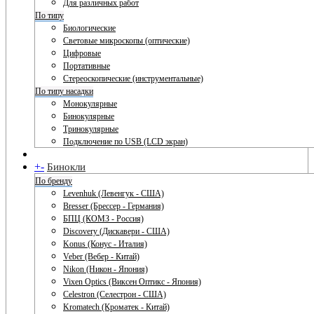
Для различных работ
По типу
Биологические
Световые микроскопы (оптические)
Цифровые
Портативные
Стереоскопические (инструментальные)
По типу насадки
Монокулярные
Бинокулярные
Тринокулярные
Подключение по USB (LCD экран)
+
-
Бинокли
По бренду
Levenhuk (Левенгук - США)
Bresser (Брессер - Германия)
БПЦ (КОМЗ - Россия)
Discovery (Дискавери - США)
Konus (Конус - Италия)
Veber (Вебер - Китай)
Nikon (Никон - Япония)
Vixen Optics (Виксен Оптикс - Япония)
Celestron (Селестрон - США)
Kromatech (Кроматек - Китай)