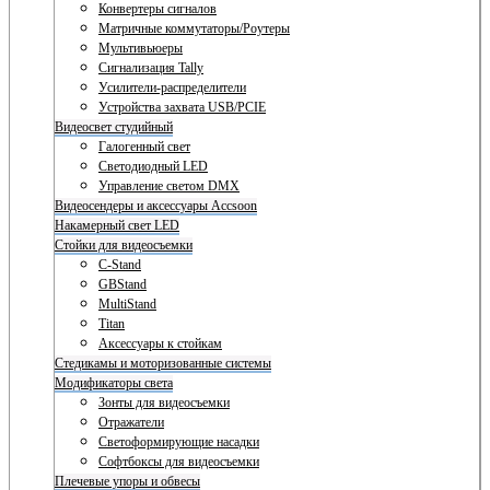
Конвертеры сигналов
Матричные коммутаторы/Роутеры
Мультивьюеры
Сигнализация Tally
Усилители-распределители
Устройства захвата USB/PCIE
Видеосвет студийный
Галогенный свет
Светодиодный LED
Управление светом DMX
Видеосендеры и аксессуары Accsoon
Накамерный свет LED
Стойки для видеосъемки
C-Stand
GBStand
MultiStand
Titan
Аксессуары к стойкам
Стедикамы и моторизованные системы
Модификаторы света
Зонты для видеосъемки
Отражатели
Светоформирующие насадки
Софтбоксы для видеосъемки
Плечевые упоры и обвесы