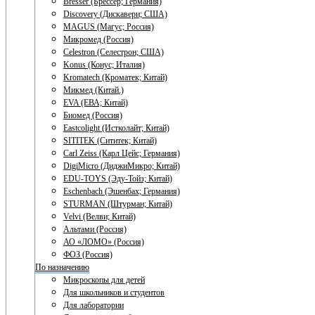
Bresser (Брессер; Германия)
Discovery (Дискавери; США)
MAGUS (Магус; Россия)
Микромед (Россия)
Celestron (Селестрон; США)
Konus (Конус; Италия)
Kromatech (Кроматек; Китай)
Микмед (Китай.)
EVA (ЕВА; Китай)
Биомед (Россия)
Eastcolight (Истколайт; Китай)
SITITEK (Сититек; Китай)
Carl Zeiss (Карл Цейс; Германия)
DigiMicro (ДиджиМикро; Китай)
EDU-TOYS (Эду-Тойз; Китай)
Eschenbach (Эшенбах; Германия)
STURMAN (Штурман; Китай)
Velvi (Велви; Китай)
Альтами (Россия)
АО «ЛОМО» (Россия)
ФОЗ (Россия)
По назначению
Микроскопы для детей
Для школьников и студентов
Для лаборатории