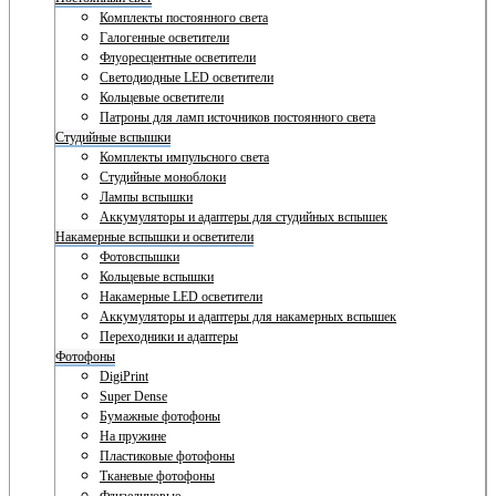
Комплекты постоянного света
Галогенные осветители
Флуоресцентные осветители
Светодиодные LED осветители
Кольцевые осветители
Патроны для ламп источников постоянного света
Студийные вспышки
Комплекты импульсного света
Студийные моноблоки
Лампы вспышки
Аккумуляторы и адаптеры для студийных вспышек
Накамерные вспышки и осветители
Фотовспышки
Кольцевые вспышки
Накамерные LED осветители
Аккумуляторы и адаптеры для накамерных вспышек
Переходники и адаптеры
Фотофоны
DigiPrint
Super Dense
Бумажные фотофоны
На пружине
Пластиковые фотофоны
Тканевые фотофоны