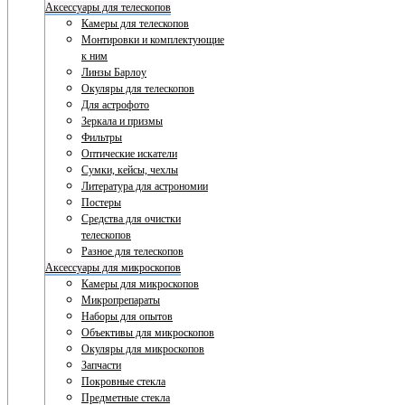
Аксессуары для телескопов
Камеры для телескопов
Монтировки и комплектующие
к ним
Линзы Барлоу
Окуляры для телескопов
Для астрофото
Зеркала и призмы
Фильтры
Оптические искатели
Сумки, кейсы, чехлы
Литература для астрономии
Постеры
Средства для очистки
телескопов
Разное для телескопов
Аксессуары для микроскопов
Камеры для микроскопов
Микропрепараты
Наборы для опытов
Объективы для микроскопов
Окуляры для микроскопов
Запчасти
Покровные стекла
Предметные стекла