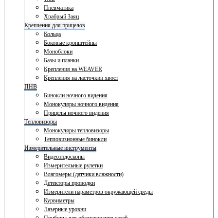
Пневматика
Храбрый Заяц
Крепления для прицелов
Кольца
Боковые кронштейны
Моноблоки
Базы и планки
Крепления на WEAVER
Крепления на ласточкин хвост
ПНВ
Бинокли ночного видения
Монокуляры ночного видения
Прицелы ночного видения
Тепловизоры
Монокуляры тепловизоры
Тепловизионные бинокли
Измерительные инструменты
Видеоэндоскопы
Измерительные рулетки
Влагомеры (датчики влажности)
Детекторы проводки
Измерители параметров окружающей среды
Курвиметры
Лазерные уровни