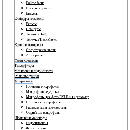
Follow focus
Плечевые упоры
Брекеты
Слайдеры и тележки
Рельсы
Слайдеры
Тележки Dolly
Тележки TrackMaster
Краны и автогрипы
Операторские краны
Автогрипы
Фоны хромакей
Телесуфлеры
Мониторы и видоискатели
iMate продукция
Микрофоны
Головные микрофоны
Микрофонные удочки
Микрофоны для фото DSLR и видеокамер
Петличные микрофоны
Радиосистемы и конвертеры
Студийные микрофоны
Штативы и моноподы
Видеоштативы
Фотоштативы