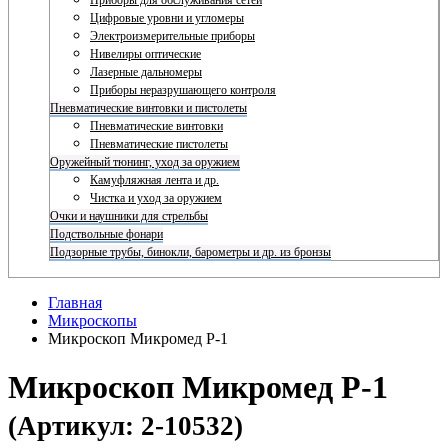
Приборы для обслуживания сетей
Цифровые уровни и угломеры
Электроизмерительные приборы
Нивелиры оптические
Лазерные дальномеры
Приборы неразрушающего контроля
Пневматические винтовки и пистолеты
Пневматические винтовки
Пневматические пистолеты
Оружейный тюнинг, уход за оружием
Камуфляжная лента и др.
Чистка и уход за оружием
Очки и наушники для стрельбы
Подствольные фонари
Подзорные трубы, бинокли, барометры и др. из бронзы
Главная
Микроскопы
Микроскоп Микромед Р-1
Микроскоп Микромед Р-1
(Артикул: 2-10532)