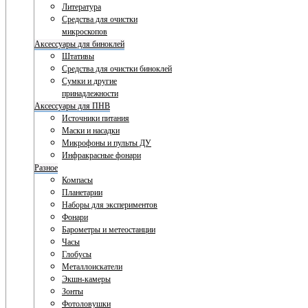
Литература
Средства для очистки
микроскопов
Аксессуары для биноклей
Штативы
Средства для очистки биноклей
Сумки и другие
принадлежности
Аксессуары для ПНВ
Источники питания
Маски и насадки
Микрофоны и пульты ДУ
Инфракрасные фонари
Разное
Компасы
Планетарии
Наборы для экспериментов
Фонари
Барометры и метеостанции
Часы
Глобусы
Металлоискатели
Экшн-камеры
Зонты
Фотоловушки