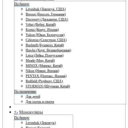
По бренду
Levenhuk (Левенгук. США)
Bresser (Брессер. Германия)
Discovery (Дискавери. США)
Veber (Вебер. Китай)
Konus (Конус. Италия)
Yukon (Юкон. Белоруссия)
Celestron (Селестрон. США)
Bushnell (Бушнелл. Китай)
Hawke (Хоук. Великобритания)
Leica (Лейка. Португалия)
Meade (Мид. Китай)
MINOX (Минокс. Китай)
Nikon (Никон. Япония)
PENTAX (Пентакс. Япония)
Redfield (Редфилд. США)
STURMAN (Штурман. Китай)
По назначению
Для детей
Для охоты и спорта
+
-
Монокуляры
По бренду
Levenhuk (Левенгук)