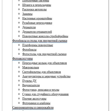
Потолочные системы
Штанги и перекладины
Распорки автополы
Зажимы
Настенные кронштейны
Резьбовые переходники
Держатели
Держатели отражателей
Поворотные консоли-стробофреймы
Фотобоксы и столы для предметной съемки
Платформы поворотные
Фотобоксы
Фотостолы для предметной съемки
Фотоаксессуары
Переходные кольца для объективов
Макрокольца
Светофильтры для объективов
Аккумуляторы и зарядные устройства
Пульты ДУ
Видоискатели
Фотосумки, рюкзаки и чехлы
Сумки для студийного оборудования
Прочие аксессуары
Фоторамки и альбомы
Синхронизаторы и синхрокабели