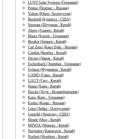
LUNT Solar Systems (Германия)
Pentax (Пентакс - Япония)
Yukon (Юкон - Белоруссия)
Bushnell (Бушнелл - США)
Sturman (Штурман - Китай)
Alpen (Альпен - Китай)
Blaser (Блазер - Германия)
Breaker (Брикер - Китай)
Carl Zeiss (Карл Цейс - Япония)
Combat (Комбат - Китай)
Dicom (Диком - Китай)
Eschenbach (Эшенбах - Германия)
Fujinon (Фуджинон - Китай)
GAMO (Гамо - Китай)
GAUT (Гаут - Китай)
Hama (Хама - Китай)
Hawke (Хоук - Великобритания)
Kaps (Капс - Германия)
Kenko (Кенко - Япония)
Leica (Лейка - Португалия)
Leupold (Люпольд - США)
Meade (Мид - Китай)
MINOX (Минокс - Китай)
Navigator (Навигатор - Китай)
Norbert (Норберт - Китай)