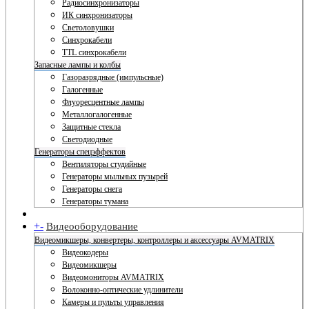
Радиосинхронизаторы
ИК синхронизаторы
Светоловушки
Синхрокабели
TTL синхрокабели
Запасные лампы и колбы
Газоразрядные (импульсные)
Галогенные
Флуоресцентные лампы
Металлогалогенные
Защитные стекла
Светодиодные
Генераторы спецэффектов
Вентиляторы студийные
Генераторы мыльных пузырей
Генераторы снега
Генераторы тумана
+
-
Видеооборудование
Видеомикшеры, конвертеры, контроллеры и аксессуары AVMATRIX
Видеокодеры
Видеомикшеры
Видеомониторы AVMATRIX
Волоконно-оптические удлинители
Камеры и пульты управления