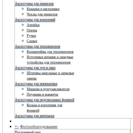
Аксессуары для прицелов
Крышки и наглазники
Чехлы для прицелов
Аксессуары для креплений
Антабки
Опоры
Ручки
Сошки
Аксессуары для тепловизоров
Кронштейны для тепловизоров
Источники питания и зарядные
устройства для тепловизоров
Аксессуары для луп и линз
Штативы напольные и запасные
лампы
Аксессуары для пневматики
Мишени и пулеулавливатели
Пружины и манжеты
Аксессуары для подствольных фонарей
Кольца и крепления для
фонарей
Аксессуары для интерьера
+
-
Фотооборудование
Постоянный свет