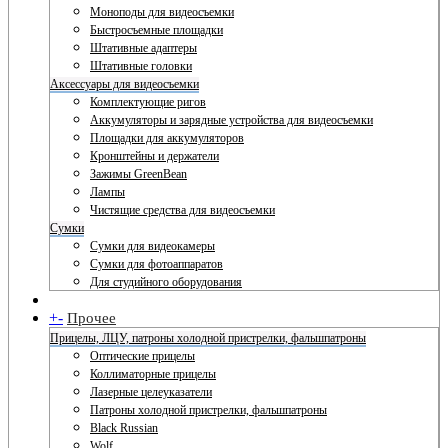
Моноподы для видеосъемки
Быстросъемные площадки
Штативные адаптеры
Штативные головки
Аксессуары для видеосъемки
Комплектующие ригов
Аккумуляторы и зарядные устройства для видеосъемки
Площадки для аккумуляторов
Кронштейны и держатели
Зажимы GreenBean
Лампы
Чистящие средства для видеосъемки
Сумки
Сумки для видеокамеры
Сумки для фотоаппаратов
Для студийного оборудования
+
-
Прочее
Прицелы, ЛЦУ, патроны холодной пристрелки, фальшпатроны
Оптические прицелы
Коллиматорные прицелы
Лазерные целеуказатели
Патроны холодной пристрелки, фальшпатроны
Black Russian
Wolf