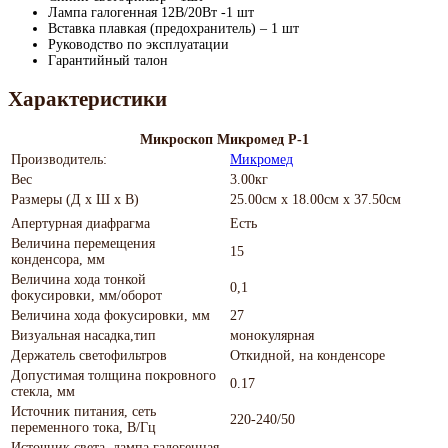
Лампа галогенная 12В/20Вт -1 шт
Вставка плавкая (предохранитель) – 1 шт
Руководство по эксплуатации
Гарантийный талон
Характеристики
Микроскоп Микромед Р-1
Производитель:
Микромед
Вес
3.00кг
Размеры (Д х Ш х В)
25.00см x 18.00см x 37.50см
Апертурная диафрагма
Есть
Величина перемещения
15
конденсора, мм
Величина хода тонкой
0,1
фокусировки, мм/оборот
Величина хода фокусировки, мм
27
Визуальная насадка,тип
монокулярная
Держатель светофильтров
Откидной, на конденсоре
Допустимая толщина покровного
0.17
стекла, мм
Источник питания, сеть
220-240/50
переменного тока, В/Гц
Источник света, лампа галогенная,