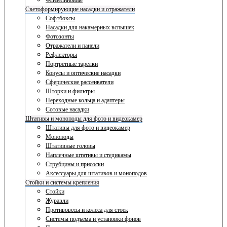
Флизелиновые
Светоформирующие насадки и отражатели
Софтбоксы
Насадки для накамерных вспышек
Фотозонты
Отражатели и панели
Рефлекторы
Портретные тарелки
Конусы и оптические насадки
Сферические рассеиватели
Шторки и фильтры
Переходные кольца и адаптеры
Сотовые насадки
Штативы и моноподы для фото и видеокамер
Штативы для фото и видеокамер
Моноподы
Штативные головы
Наплечные штативы и стедикамы
Струбцины и присоски
Аксессуары для штативов и моноподов
Стойки и системы крепления
Стойки
Журавли
Противовесы и колеса для стоек
Системы подъема и установки фонов