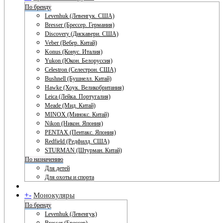
По бренду
Levenhuk (Левенгук. США)
Bresser (Брессер. Германия)
Discovery (Дискавери. США)
Veber (Вебер. Китай)
Konus (Конус. Италия)
Yukon (Юкон. Белоруссия)
Celestron (Селестрон. США)
Bushnell (Бушнелл. Китай)
Hawke (Хоук. Великобритания)
Leica (Лейка. Португалия)
Meade (Мид. Китай)
MINOX (Минокс. Китай)
Nikon (Никон. Япония)
PENTAX (Пентакс. Япония)
Redfield (Редфилд. США)
STURMAN (Штурман. Китай)
По назначению
Для детей
Для охоты и спорта
+
-
Монокуляры
По бренду
Levenhuk (Левенгук)