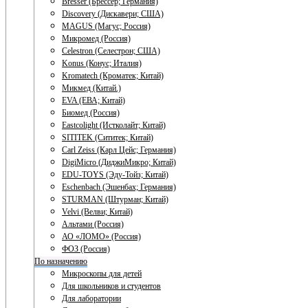
Bresser (Брессер; Германия)
Discovery (Дискавери; США)
MAGUS (Магус; Россия)
Микромед (Россия)
Celestron (Селестрон; США)
Konus (Конус; Италия)
Kromatech (Кроматек; Китай)
Микмед (Китай.)
EVA (ЕВА; Китай)
Биомед (Россия)
Eastcolight (Истколайт; Китай)
SITITEK (Сититек; Китай)
Carl Zeiss (Карл Цейс; Германия)
DigiMicro (ДиджиМикро; Китай)
EDU-TOYS (Эду-Тойз; Китай)
Eschenbach (Эшенбах; Германия)
STURMAN (Штурман; Китай)
Velvi (Велви; Китай)
Альтами (Россия)
АО «ЛОМО» (Россия)
ФОЗ (Россия)
По назначению
Микроскопы для детей
Для школьников и студентов
Для лаборатории