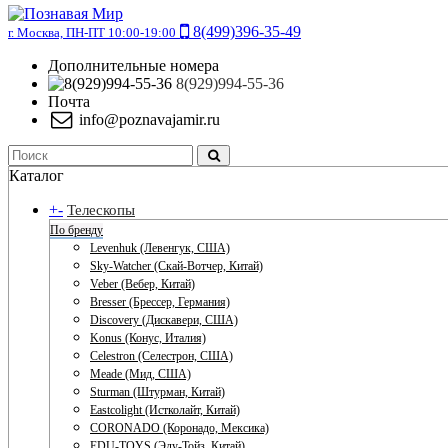
8(499)396-35-49
г. Москва, ПН-ПТ 10:00-19:00
Дополнительные номера
8(929)994-55-36
Почта
info@poznavajamir.ru
Каталог
+
-
Телескопы
По бренду
Levenhuk (Левенгук, США)
Sky-Watcher (Скай-Вотчер, Китай)
Veber (Вебер, Китай)
Bresser (Брессер, Германия)
Discovery (Дискавери, США)
Konus (Конус, Италия)
Celestron (Селестрон, США)
Meade (Мид, США)
Sturman (Штурман, Китай)
Eastcolight (Истколайт, Китай)
CORONADO (Коронадо, Мексика)
EDU-TOYS (Эду-Тойз, Китай)