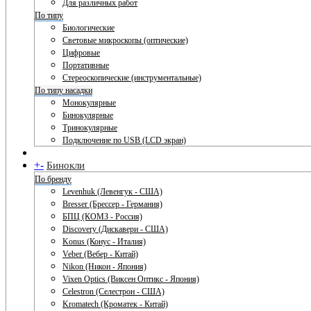
Для различных работ
По типу
Биологические
Световые микроскопы (оптические)
Цифровые
Портативные
Стереоскопические (инструментальные)
По типу насадки
Монокулярные
Бинокулярные
Тринокулярные
Подключение по USB (LCD экран)
+
-
Бинокли
По бренду
Levenhuk (Левенгук - США)
Bresser (Брессер - Германия)
БПЦ (КОМЗ - Россия)
Discovery (Дискавери - США)
Konus (Конус - Италия)
Veber (Вебер - Китай)
Nikon (Никон - Япония)
Vixen Optics (Виксен Оптикс - Япония)
Celestron (Селестрон - США)
Kromatech (Кроматек - Китай)