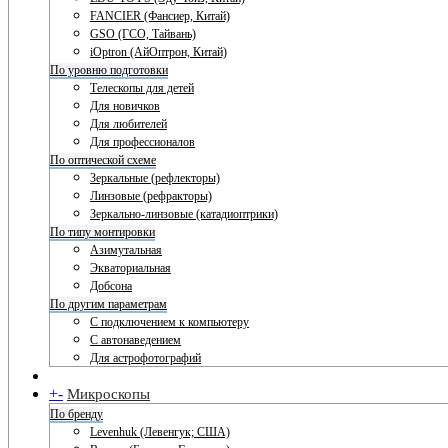
FANCIER (Фансиер, Китай)
GSO (ГСО, Тайвань)
iOptron (АйОптрон, Китай)
По уровню подготовки
Телескопы для детей
Для новичков
Для любителей
Для профессионалов
По оптической схеме
Зеркальные (рефлекторы)
Линзовые (рефракторы)
Зеркально-линзовые (катадиоптрики)
По типу монтировки
Азимутальная
Экваториальная
Добсона
По другим параметрам
С подключением к компьютеру
С автонаведением
Для астрофотографий
+
-
Микроскопы
По бренду
Levenhuk (Левенгук; США)