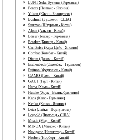
LUNT Solar Systems (Германия)
Pentax (Пентакс - Япония)
Yukon (Юкон - Белоруссия)
Bushnell (Бушнелл - США)
Sturman (Штурман - Китай)
Alpen (Альпен - Китай)
Blaser (Блазер - Германия)
Breaker (Брикер - Китай)
Carl Zeiss (Карл Цейс - Япония)
Combat (Комбат - Китай)
Dicom (Диком - Китай)
Eschenbach (Эшенбах - Германия)
Fujinon (Фуджинон - Китай)
GAMO (Гамо - Китай)
GAUT (Гаут - Китай)
Hama (Хама - Китай)
Hawke (Хоук - Великобритания)
Kaps (Капс - Германия)
Kenko (Кенко - Япония)
Leica (Лейка - Португалия)
Leupold (Люпольд - США)
Meade (Мид - Китай)
MINOX (Минокс - Китай)
Navigator (Навигатор - Китай)
Norbert (Норберт - Китай)