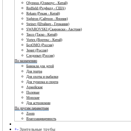
Olympus (Олимпус - Китай)
Redfield (Редфилд - США)
Rekam (Рекам - Китай)
Sightron (Сайтрон - Япония)
Steiner (Штайнер - Германия)
SWAROVSKI (Сваровски - Австрия)
Tasco (Таско - Китай)
Vortex (Вортекс - Китай)
БелОМО (Россия)
Зенит (Россия)
Следопыт (Россия)
По назначению
Бинокли для детей
Для театра
Для охоты и рыбалки
Для туризма и спорта
Армейские
Полевые
Морские
Для астрономии
По другим параметрам
Zoom
Влагозащищенность
+
-
Зрительные трубы