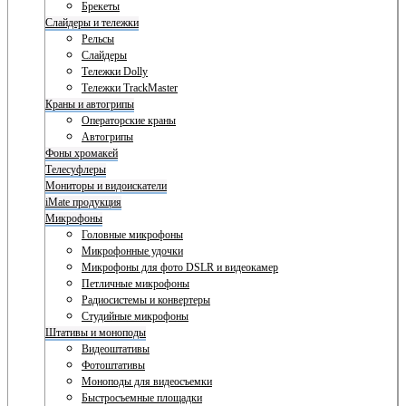
Брекеты
Слайдеры и тележки
Рельсы
Слайдеры
Тележки Dolly
Тележки TrackMaster
Краны и автогрипы
Операторские краны
Автогрипы
Фоны хромакей
Телесуфлеры
Мониторы и видоискатели
iMate продукция
Микрофоны
Головные микрофоны
Микрофонные удочки
Микрофоны для фото DSLR и видеокамер
Петличные микрофоны
Радиосистемы и конвертеры
Студийные микрофоны
Штативы и моноподы
Видеоштативы
Фотоштативы
Моноподы для видеосъемки
Быстросъемные площадки