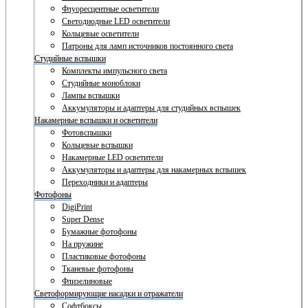
Флуоресцентные осветители
Светодиодные LED осветители
Кольцевые осветители
Патроны для ламп источников постоянного света
Студийные вспышки
Комплекты импульсного света
Студийные моноблоки
Лампы вспышки
Аккумуляторы и адаптеры для студийных вспышек
Накамерные вспышки и осветители
Фотовспышки
Кольцевые вспышки
Накамерные LED осветители
Аккумуляторы и адаптеры для накамерных вспышек
Переходники и адаптеры
Фотофоны
DigiPrint
Super Dense
Бумажные фотофоны
На пружине
Пластиковые фотофоны
Тканевые фотофоны
Флизелиновые
Светоформирующие насадки и отражатели
Софтбоксы