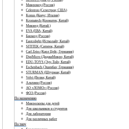
Микромед (Россия)
Celestron (Селестрон; США)
Konus (Конус; Италия)
Kromatech (Кроматек; Китай)
Микмед (Китай.)
EVA (ЕВА; Китай)
Биомед (Россия)
Eastcolight (Истколайт; Китай)
SITITEK (Сититек; Китай)
Carl Zeiss (Карл Цейс; Германия)
DigiMicro (ДиджиМикро; Китай)
EDU-TOYS (Эду-Тойз; Китай)
Eschenbach (Эшенбах; Германия)
STURMAN (Штурман; Китай)
Velvi (Велви; Китай)
Альтами (Россия)
АО «ЛОМО» (Россия)
ФОЗ (Россия)
По назначению
Микроскопы для детей
Для школьников и студентов
Для лаборатории
Для различных работ
По типу