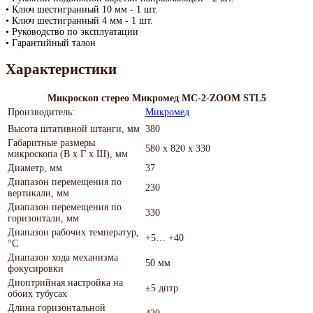
• Ключ шестигранный 10 мм - 1 шт.
• Ключ шестигранный 4 мм - 1 шт.
• Руководство по эксплуатации
• Гарантийный талон
Характеристики
Микроскоп стерео Микромед MC-2-ZOOM STL5
Производитель:
Микромед
Высота штативной штанги, мм
380
Габаритные размеры
580 х 820 х 330
микроскопа (В х Г х Ш), мм
Диаметр, мм
37
Диапазон перемещения по
230
вертикали, мм
Диапазон перемещения по
330
горизонтали, мм
Диапазон рабочих температур,
+5… +40
°C
Диапазон хода механизма
50 мм
фокусировки
Диоптрийная настройка на
±5 дптр
обоих тубусах
Длина горизонтальной