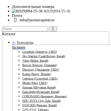
Дополнительные номера
8(929)994-55-36
Почта
info@poznavajamir.ru
Каталог
+
-
Телескопы
По бренду
Levenhuk (Левенгук, США)
Sky-Watcher (Скай-Вотчер, Китай)
Veber (Вебер, Китай)
Bresser (Брессер, Германия)
Discovery (Дискавери, США)
Konus (Конус, Италия)
Celestron (Селестрон, США)
Meade (Мид, США)
Sturman (Штурман, Китай)
Eastcolight (Истколайт, Китай)
CORONADO (Коронадо, Мексика)
EDU-TOYS (Эду-Тойз, Китай)
FANCIER (Фансиер, Китай)
GSO (ГСО, Тайвань)