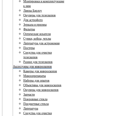
Монтировки и комплектующие
к ним
Линзы Барлоу
Окуляры для телескопов
Для астрофото
Зеркала и призмы
Фильтры
Оптические искатели
Сумки, кейсы, чехлы
Литература для астрономии
Постеры
Средства для очистки
телескопов
Разное для телескопов
Аксессуары для микроскопов
Камеры для микроскопов
Микропрепараты
Наборы для опытов
Объективы для микроскопов
Окуляры для микроскопов
Запчасти
Покровные стекла
Предметные стекла
Литература
Средства для очистки