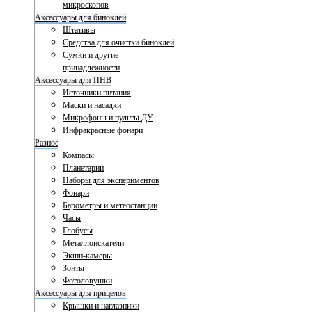
микроскопов
Аксессуары для биноклей
Штативы
Средства для очистки биноклей
Сумки и другие
принадлежности
Аксессуары для ПНВ
Источники питания
Маски и насадки
Микрофоны и пульты ДУ
Инфракрасные фонари
Разное
Компасы
Планетарии
Наборы для экспериментов
Фонари
Барометры и метеостанции
Часы
Глобусы
Металлоискатели
Экшн-камеры
Зонты
Фотоловушки
Аксессуары для прицелов
Крышки и наглазники