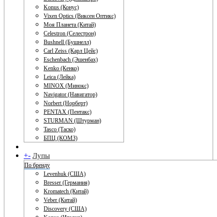
Konus (Конус)
Vixen Optics (Виксен Оптикс)
Моя Планета (Китай)
Celestron (Селестрон)
Bushnell (Бушнелл)
Carl Zeiss (Карл Цейс)
Eschenbach (Эшенбах)
Kenko (Кенко)
Leica (Лейка)
MINOX (Минокс)
Navigator (Навигатор)
Norbert (Норберт)
PENTAX (Пентакс)
STURMAN (Штурман)
Tasco (Таско)
БПЦ (КОМЗ)
+
-
Лупы
По бренду
Levenhuk (США)
Bresser (Германия)
Kromatech (Китай)
Veber (Китай)
Discovery (США)