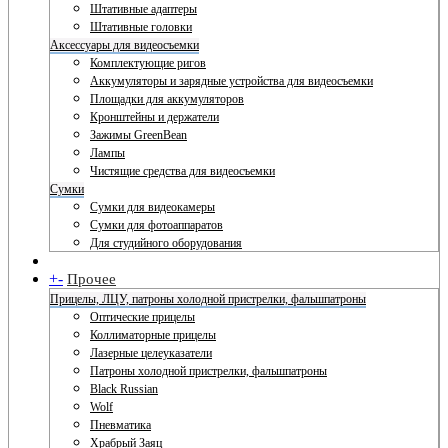
Штативные адаптеры
Штативные головки
Аксессуары для видеосъемки
Комплектующие ригов
Аккумуляторы и зарядные устройства для видеосъемки
Площадки для аккумуляторов
Кронштейны и держатели
Зажимы GreenBean
Лампы
Чистящие средства для видеосъемки
Сумки
Сумки для видеокамеры
Сумки для фотоаппаратов
Для студийного оборудования
+
-
Прочее
Прицелы, ЛЦУ, патроны холодной пристрелки, фальшпатроны
Оптические прицелы
Коллиматорные прицелы
Лазерные целеуказатели
Патроны холодной пристрелки, фальшпатроны
Black Russian
Wolf
Пневматика
Храбрый Заяц