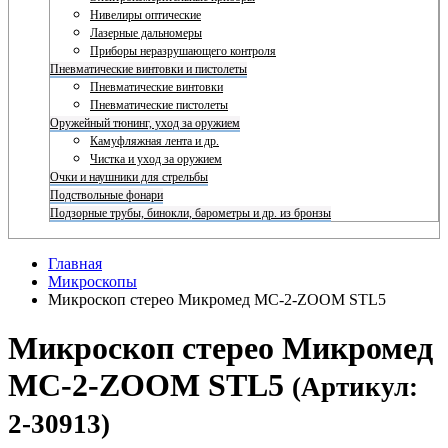
Нивелиры оптические
Лазерные дальномеры
Приборы неразрушающего контроля
Пневматические винтовки и пистолеты
Пневматические винтовки
Пневматические пистолеты
Оружейный тюнинг, уход за оружием
Камуфляжная лента и др.
Чистка и уход за оружием
Очки и наушники для стрельбы
Подствольные фонари
Подзорные трубы, бинокли, барометры и др. из бронзы
Главная
Микроскопы
Микроскоп стерео Микромед MC-2-ZOOM STL5
Микроскоп стерео Микромед
MC-2-ZOOM STL5
(Артикул:
2-30913)