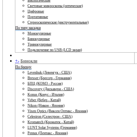
Биологические
Световые микроскопы (оптические)
Цифровые
Портативные
Стереоскопические (инструментальные)
По типу насадки
Монокулярные
Бинокулярные
Тринокулярные
Подключение по USB (LCD экран)
+
-
Бинокли
По бренду
Levenhuk (Левенгук - США)
Bresser (Брессер - Германия)
БПЦ (КОМЗ - Россия)
Discovery (Дискавери - США)
Konus (Конус - Италия)
Veber (Вебер - Китай)
Nikon (Никон - Япония)
Vixen Optics (Виксен Оптикс - Япония)
Celestron (Селестрон - США)
Kromatech (Кроматек - Китай)
LUNT Solar Systems (Германия)
Pentax (Пентакс - Япония)