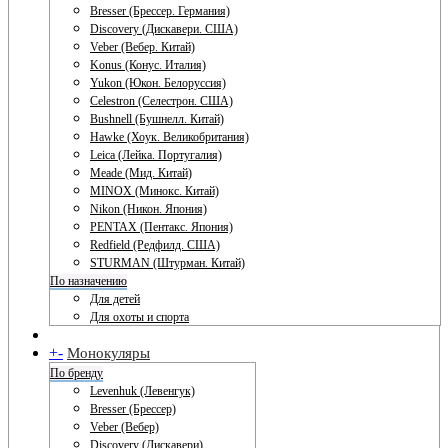
Bresser (Брессер. Германия)
Discovery (Дискавери. США)
Veber (Вебер. Китай)
Konus (Конус. Италия)
Yukon (Юкон. Белоруссия)
Celestron (Селестрон. США)
Bushnell (Бушнелл. Китай)
Hawke (Хоук. Великобритания)
Leica (Лейка. Португалия)
Meade (Мид. Китай)
MINOX (Минокс. Китай)
Nikon (Никон. Япония)
PENTAX (Пентакс. Япония)
Redfield (Редфилд. США)
STURMAN (Штурман. Китай)
По назначению
Для детей
Для охоты и спорта
+
-
Монокуляры
По бренду
Levenhuk (Левенгук)
Bresser (Брессер)
Veber (Вебер)
Discovery (Дискавери)