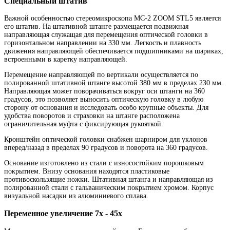
Специальный штатив
Важной особенностью стереомикроскопа МС-2 ZOOM STL5 является
его штатив. На штативной штанге размещается подвижная
направляющая служащая для перемещения оптической головки в
горизонтальном направлении на 330 мм. Легкость и плавность
движения направляющей обеспечивается подшипниками на шариках,
встроенными в каретку направляющей.
Перемещение направляющей по вертикали осуществляется по
полированной штативной штанге высотой 380 мм в пределах 230 мм.
Направляющая может поворачиваться вокруг оси штанги на 360
градусов, это позволяет выносить оптическую головку в любую
сторону от основания и исследовать особо крупные объекты. Для
удобства поворотов и страховки на штанге расположена
ограничительная муфта с фиксирующая рукояткой.
Кронштейн оптической головки снабжен шарниром для уклонов
вперед/назад в пределах 90 градусов и поворота на 360 градусов.
Основание изготовлено из стали с износостойким порошковым
покрытием. Внизу основания находятся пластиковые
противоскользящие ножки. Штативная штанга и направляющая из
полированной стали с гальваническим покрытием хромом. Корпус
визуальной насадки из алюминиевого сплава.
Переменное увеличение 7х - 45х