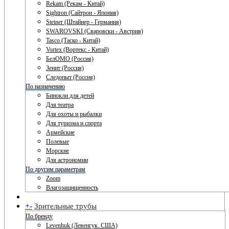
Rekam (Рекам - Китай)
Sightron (Сайтрон - Япония)
Steiner (Штайнер - Германия)
SWAROVSKI (Сваровски - Австрия)
Tasco (Таско - Китай)
Vortex (Вортекс - Китай)
БелОМО (Россия)
Зенит (Россия)
Следопыт (Россия)
По назначению
Бинокли для детей
Для театра
Для охоты и рыбалки
Для туризма и спорта
Армейские
Полевые
Морские
Для астрономии
По другим параметрам
Zoom
Влагозащищенность
+
-
Зрительные трубы
По бренду
Levenhuk (Левенгук. США)