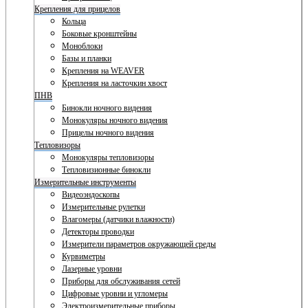
Крепления для прицелов
Кольца
Боковые кронштейны
Моноблоки
Базы и планки
Крепления на WEAVER
Крепления на ласточкин хвост
ПНВ
Бинокли ночного видения
Монокуляры ночного видения
Прицелы ночного видения
Тепловизоры
Монокуляры тепловизоры
Тепловизионные бинокли
Измерительные инструменты
Видеоэндоскопы
Измерительные рулетки
Влагомеры (датчики влажности)
Детекторы проводки
Измерители параметров окружающей среды
Курвиметры
Лазерные уровни
Приборы для обслуживания сетей
Цифровые уровни и угломеры
Электроизмерительные приборы