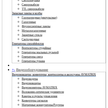
Светоловушки
Синхрокабели
TTL синхрокабели
Запасные лампы и колбы
Газоразрядные (импульсные)
Галогенные
Флуоресцентные лампы
Металлогалогенные
Защитные стекла
Светодиодные
Генераторы спецэффектов
Вентиляторы студийные
Генераторы мыльных пузырей
Генераторы снега
Генераторы тумана
+
-
Видеооборудование
Видеомикшеры, конвертеры, контроллеры и аксессуары AVMATRIX
Видеокодеры
Видеомикшеры
Видеомониторы AVMATRIX
Волоконно-оптические удлинители
Камеры и пульты управления
Конвертеры сигналов
Матричные коммутаторы/Роутеры