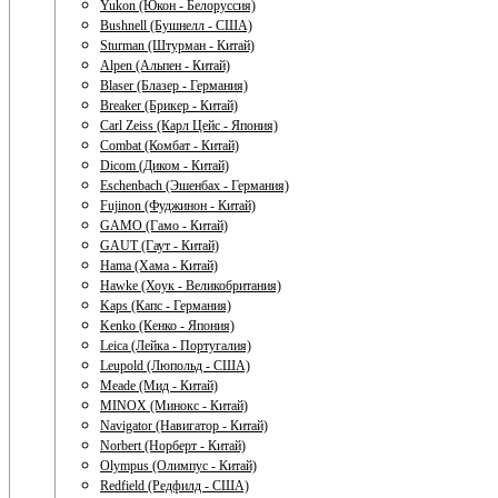
Yukon (Юкон - Белоруссия)
Bushnell (Бушнелл - США)
Sturman (Штурман - Китай)
Alpen (Альпен - Китай)
Blaser (Блазер - Германия)
Breaker (Брикер - Китай)
Carl Zeiss (Карл Цейс - Япония)
Combat (Комбат - Китай)
Dicom (Диком - Китай)
Eschenbach (Эшенбах - Германия)
Fujinon (Фуджинон - Китай)
GAMO (Гамо - Китай)
GAUT (Гаут - Китай)
Hama (Хама - Китай)
Hawke (Хоук - Великобритания)
Kaps (Капс - Германия)
Kenko (Кенко - Япония)
Leica (Лейка - Португалия)
Leupold (Люпольд - США)
Meade (Мид - Китай)
MINOX (Минокс - Китай)
Navigator (Навигатор - Китай)
Norbert (Норберт - Китай)
Olympus (Олимпус - Китай)
Redfield (Редфилд - США)