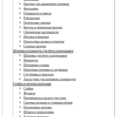
Насадки для накамерных вспышек
Фотозонты
Отражатели и панели
Рефлекторы
Портретные тарелки
Конусы и оптические насадки
Сферические рассеиватели
Шторки и фильтры
Переходные кольца и адаптеры
Сотовые насадки
Штативы и моноподы для фото и видеокамер
Штативы для фото и видеокамер
Моноподы
Штативные головы
Наплечные штативы и стедикамы
Струбцины и присоски
Аксессуары для штативов и моноподов
Стойки и системы крепления
Стойки
Журавли
Противовесы и колеса для стоек
Системы подъема и установки фонов
Потолочные системы
Штанги и перекладины
Распорки автополы