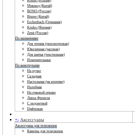
Konus (Италия)
Микмед (Китай)
ВОМЗ (Россия)
Bigger (Китай)
Eschenbach (Германия)
Kenko (Япония)
Zenit (Россия)
По назначению
Для чтения (просмотровая)
Ювелирная (часовая)
Для шитья (текстильная)
Измерительные
По конструкции
На ручке
Складная
Настольная (на штативе)
Налобная
На очковой оправе
Линза Френеля
С подсветкой
Цифровая
+
-
Аксессуары
Аксессуары для телескопов
Камеры для телескопов