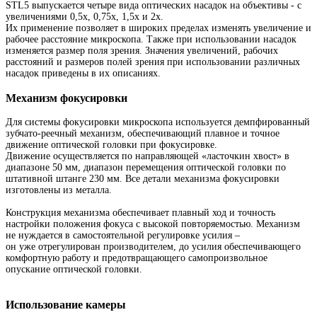
STL5 выпускается четыре вида оптических насадок на объективы - с
увеличениями 0,5х, 0,75х, 1,5х и 2х.
Их применение позволяет в широких пределах изменять увеличение и
рабочее расстояние микроскопа. Также при использовании насадок
изменяется размер поля зрения. Значения увеличений, рабочих
расстояний и размеров полей зрения при использовании различных
насадок приведены в их описаниях.
Механизм фокусировки
Для системы фокусировки микроскопа используется демпфированный
зубчато-реечный механизм, обеспечивающий плавное и точное
движение оптической головки при фокусировке.
Движение осуществляется по направляющей «ласточкин хвост» в
диапазоне 50 мм, диапазон перемещения оптической головки по
штативной штанге 230 мм. Все детали механизма фокусировки
изготовлены из металла.
Конструкция механизма обеспечивает плавный ход и точность
настройки положения фокуса с высокой повторяемостью. Механизм
не нуждается в самостоятельной регулировке усилия –
он уже отрегулирован производителем, до усилия обеспечивающего
комфортную работу и предотвращающего самопроизвольное
опускание оптической головки.
Использование камеры