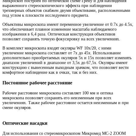
Микроскоп построен по оптической схеме Грену и для наблюдения
выраженного стереоскопического эффекта при наблюдении
трехмерных объектов снабжен двумя объективами, расположенными
под углом к плоскости исследуемого предмета.
Объективы микроскопа имеют переменное увеличение от 0.7х до 4.5х,
что обеспечивает плавное изменение масштаба наблюдаемого
изображения в 6,4 раза. Оптическая конструкция объективов
позволяет сохранять точную фокусировку на всех увеличениях.
В комплект микроскопа входят окуляры WF 10х/20, с ними
увеличение микроскопа составляет от 7х до 45х. Использование
дополнительно приобретаемых окуляров 5х и 15х позволяет изменять
диапазон увеличений в диапазоне от 3,5х до 67,5х. Окуляры имеют
конструкцию с вынесенным выходным зрачком, что позволяет вести
комфортное наблюдение как в очках, так и без них.
Постоянное рабочее расстояние
Рабочее расстояние микроскопа составляет 100 мм и оптика
микроскопа позволяет сохранять его неизменным при всех
увеличениях. Также рабочее расстояние остается неизменным и при
смене окуляров.
Оптические насадки
Для использования со стереомикроскопом Микромед МС-2 ZOOM