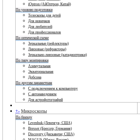
iOptron (АйОптрон, Китай)
По уровню подготовки
Телескопы для детей
Для новичков
Для любителей
Для профессионалов
По оптической схеме
Зеркальные (рефлекторы)
Линзовые (рефракторы)
Зеркально-линзовые (катадиоптрики)
По типу монтировки
Азимутальная
Экваториальная
Добсона
По другим параметрам
С подключением к компьютеру
С автонаведением
Для астрофотографий
+
-
Микроскопы
По бренду
Levenhuk (Левенгук; США)
Bresser (Брессер; Германия)
Discovery (Дискавери; США)
MAGUS (Магус; Россия)