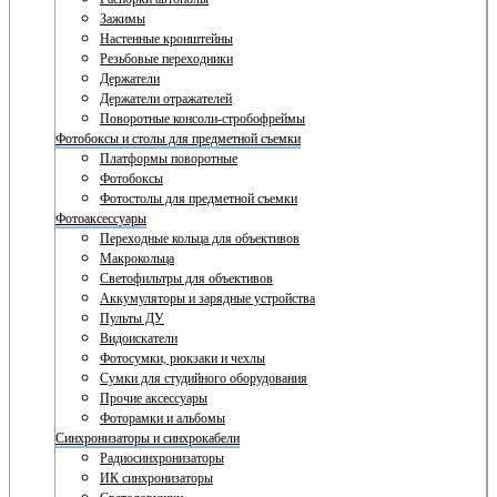
Зажимы
Настенные кронштейны
Резьбовые переходники
Держатели
Держатели отражателей
Поворотные консоли-стробофреймы
Фотобоксы и столы для предметной съемки
Платформы поворотные
Фотобоксы
Фотостолы для предметной съемки
Фотоаксессуары
Переходные кольца для объективов
Макрокольца
Светофильтры для объективов
Аккумуляторы и зарядные устройства
Пульты ДУ
Видоискатели
Фотосумки, рюкзаки и чехлы
Сумки для студийного оборудования
Прочие аксессуары
Фоторамки и альбомы
Синхронизаторы и синхрокабели
Радиосинхронизаторы
ИК синхронизаторы