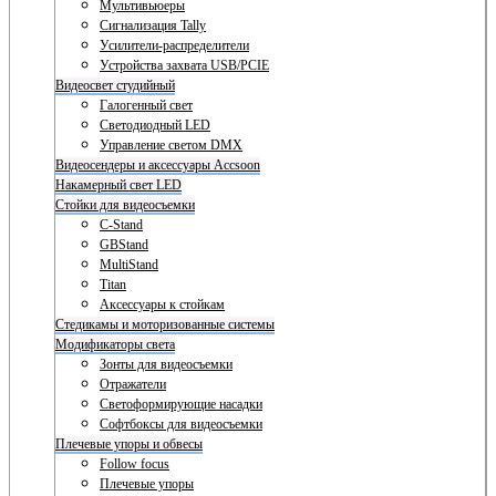
Мультивьюеры
Сигнализация Tally
Усилители-распределители
Устройства захвата USB/PCIE
Видеосвет студийный
Галогенный свет
Светодиодный LED
Управление светом DMX
Видеосендеры и аксессуары Accsoon
Накамерный свет LED
Стойки для видеосъемки
C-Stand
GBStand
MultiStand
Titan
Аксессуары к стойкам
Стедикамы и моторизованные системы
Модификаторы света
Зонты для видеосъемки
Отражатели
Светоформирующие насадки
Софтбоксы для видеосъемки
Плечевые упоры и обвесы
Follow focus
Плечевые упоры