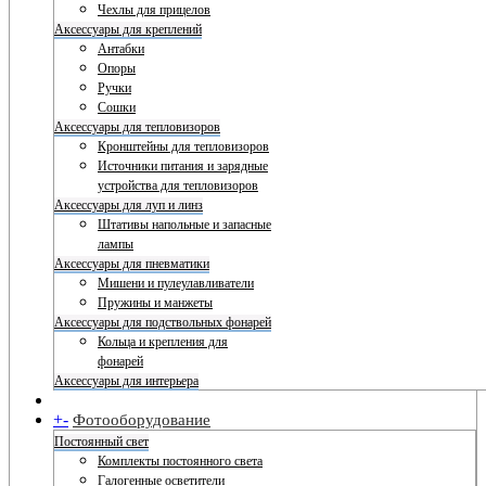
Чехлы для прицелов
Аксессуары для креплений
Антабки
Опоры
Ручки
Сошки
Аксессуары для тепловизоров
Кронштейны для тепловизоров
Источники питания и зарядные
устройства для тепловизоров
Аксессуары для луп и линз
Штативы напольные и запасные
лампы
Аксессуары для пневматики
Мишени и пулеулавливатели
Пружины и манжеты
Аксессуары для подствольных фонарей
Кольца и крепления для
фонарей
Аксессуары для интерьера
+
-
Фотооборудование
Постоянный свет
Комплекты постоянного света
Галогенные осветители