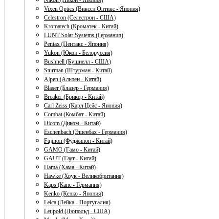
Nikon (Никон - Япония)
Vixen Optics (Виксен Оптикс - Япония)
Celestron (Селестрон - США)
Kromatech (Кроматек - Китай)
LUNT Solar Systems (Германия)
Pentax (Пентакс - Япония)
Yukon (Юкон - Белоруссия)
Bushnell (Бушнелл - США)
Sturman (Штурман - Китай)
Alpen (Альпен - Китай)
Blaser (Блазер - Германия)
Breaker (Брикер - Китай)
Carl Zeiss (Карл Цейс - Япония)
Combat (Комбат - Китай)
Dicom (Диком - Китай)
Eschenbach (Эшенбах - Германия)
Fujinon (Фуджинон - Китай)
GAMO (Гамо - Китай)
GAUT (Гаут - Китай)
Hama (Хама - Китай)
Hawke (Хоук - Великобритания)
Kaps (Капс - Германия)
Kenko (Кенко - Япония)
Leica (Лейка - Португалия)
Leupold (Люпольд - США)