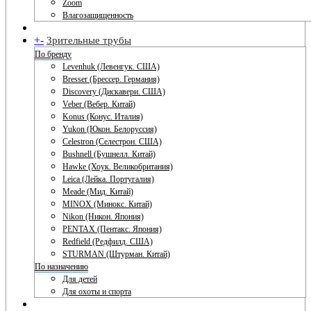
Zoom
Влагозащищенность
+
-
Зрительные трубы
По бренду
Levenhuk (Левенгук. США)
Bresser (Брессер. Германия)
Discovery (Дискавери. США)
Veber (Вебер. Китай)
Konus (Конус. Италия)
Yukon (Юкон. Белоруссия)
Celestron (Селестрон. США)
Bushnell (Бушнелл. Китай)
Hawke (Хоук. Великобритания)
Leica (Лейка. Португалия)
Meade (Мид. Китай)
MINOX (Минокс. Китай)
Nikon (Никон. Япония)
PENTAX (Пентакс. Япония)
Redfield (Редфилд. США)
STURMAN (Штурман. Китай)
По назначению
Для детей
Для охоты и спорта