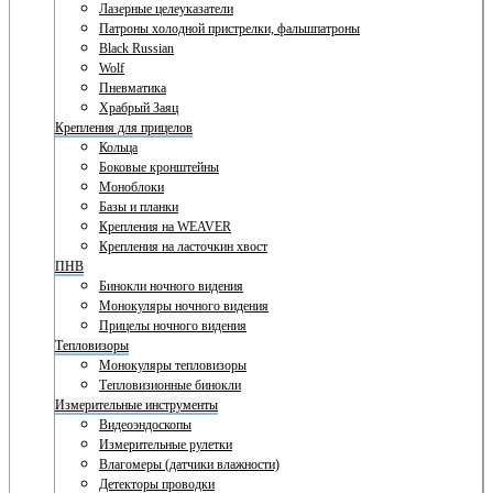
Лазерные целеуказатели
Патроны холодной пристрелки, фальшпатроны
Black Russian
Wolf
Пневматика
Храбрый Заяц
Крепления для прицелов
Кольца
Боковые кронштейны
Моноблоки
Базы и планки
Крепления на WEAVER
Крепления на ласточкин хвост
ПНВ
Бинокли ночного видения
Монокуляры ночного видения
Прицелы ночного видения
Тепловизоры
Монокуляры тепловизоры
Тепловизионные бинокли
Измерительные инструменты
Видеоэндоскопы
Измерительные рулетки
Влагомеры (датчики влажности)
Детекторы проводки