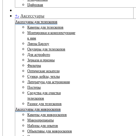
Цифровая
+
-
Аксессуары
Аксессуары для телескопов
Камеры для телескопов
Монтировки и комплектующие
к ним
Линзы Барлоу
Окуляры для телескопов
Для астрофото
Зеркала и призмы
Фильтры
Оптические искатели
Сумки, кейсы, чехлы
Литература для астрономии
Постеры
Средства для очистки
телескопов
Разное для телескопов
Аксессуары для микроскопов
Камеры для микроскопов
Микропрепараты
Наборы для опытов
Объективы для микроскопов