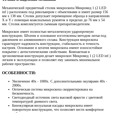
Механический предметный столик микроскопа Микромед 1 (2 LED
inf.) расположен под револьвером с объективами и имеет размер 156
мм х 138 мм. Столик допускает перемещение образца в направлениях
X и Y с помощью коаксиальных рукояток в пределах до 76 мм x 54
мм. Столик комплектуется съемным препаратоводителем.
Микроскоп имеет полностью металлическую ударопрочную
конструкцию. Штатив и основание изготовлены методом литья под
давлением из алюминиевого сплава. Конструкция микроскопа
гарантирует надежность конструкции, стабильность и точность
настроек. Основание и штатив микроскопа имеют износостойкое
покрытие с антистатическими свойствами. Компактная и
эргономичная конструкция делает микроскоп Микромед 1 (2 LED inf.)
легким в эксплуатации и позволяет ему занимать минимальное
рабочее пространство.
ОСОБЕННОСТИ:
Увеличение 40х - 1000х. С дополнительными окулярами 40х -
2000х.
Оптическая система микроскопа скорректирована на
бесконечность.
Светодиодный источник света высокой яркости с цветовой
температурой дневного света.
Бинокулярная визуальная насадка микроскопа имеет
поворотную конструкцию, что позволяет вести комфортное