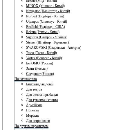
Meade (Мид - Китай)
MINOX (Минокс - Китай)
Navigator (Навигатор - Китай)
Norbert (Норберт - Китай)
Olympus (Олимпус - Китай)
Redfield (Редфилд - США)
Rekam (Рекам - Китай)
Sightron (Сайтрон - Япония)
Steiner (Штайнер - Германия)
SWAROVSKI (Сваровски - Австрия)
Tasco (Таско - Китай)
Vortex (Вортекс - Китай)
БелОМО (Россия)
Зенит (Россия)
Следопыт (Россия)
По назначению
Бинокли для детей
Для театра
Для охоты и рыбалки
Для туризма и спорта
Армейские
Полевые
Морские
Для астрономии
По другим параметрам