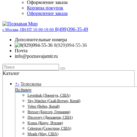
Оформление заказа
Корзина покупок
Оформление заказа
8(499)396-35-49
г. Москва, ПН-ПТ 10:00-19:00
Дополнительные номера
8(929)994-55-36
Почта
info@poznavajamir.ru
Каталог
+
-
Телескопы
По бренду
Levenhuk (Левенгук, США)
Sky-Watcher (Скай-Вотчер, Китай)
Veber (Вебер, Китай)
Bresser (Брессер, Германия)
Discovery (Дискавери, США)
Konus (Конус, Италия)
Celestron (Селестрон, США)
Meade (Мид, США)