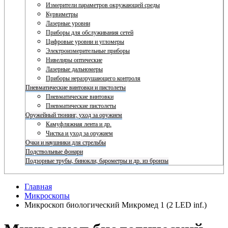
Измерители параметров окружающей среды
Курвиметры
Лазерные уровни
Приборы для обслуживания сетей
Цифровые уровни и угломеры
Электроизмерительные приборы
Нивелиры оптические
Лазерные дальномеры
Приборы неразрушающего контроля
Пневматические винтовки и пистолеты
Пневматические винтовки
Пневматические пистолеты
Оружейный тюнинг, уход за оружием
Камуфляжная лента и др.
Чистка и уход за оружием
Очки и наушники для стрельбы
Подствольные фонари
Подзорные трубы, бинокли, барометры и др. из бронзы
Главная
Микроскопы
Микроскоп биологический Микромед 1 (2 LED inf.)