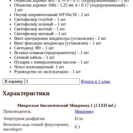
Объектив ахромат 40х / 0,70 ∞ / 0.17 (подпружиненный) - 1 шт
Объектив ахромат 100х / 1,25 ми ∞ / 0.17 (подпружиненный) -
1 шт
Окуляр широкопольный WF10х/18 – 2 шт
Светофильтр голубой – 1 шт
Светофильтр зеленый – 1 шт
Светофильтр желтый – 1 шт
Светофильтр матовый – 1 шт
Винт центрировки конденсора (установлен) - 2 шт
Винт фиксации конденсора (установлен) – 1 шт
Светодиод 3Вт – 1 шт
Вставка плавкая (предохранитель) – 1 шт
Сетевой кабель – 1 шт
Пузырек с иммерсионным маслом – 1 шт
Чехол пылезащитный- 1 шт
Руководство по эксплуатации – 1 шт
В корзину
Купить в 1 клик
Характеристики
Микроскоп биологический Микромед 1 (2 LED inf.)
Производитель:
Микромед
Апертурная диафрагма
Есть
Величина хода тонкой фокусировки,
0,1
мм/оборот