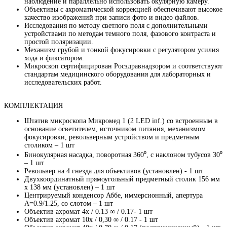
наблюдение и параллельно использовать окулярную камеру.
Объективы с ахроматической коррекцией обеспечивают высокое
качество изображений при записи фото и видео файлов.
Исследования по методу светлого поля с дополнительными
устройствами по методам темного поля, фазового контраста и
простой поляризации.
Механизм грубой и тонкой фокусировки с регулятором усилия
хода и фиксатором.
Микроскоп сертифицирован Росздравнадзором и соответствуют
стандартам медицинского оборудования для лабораторных и
исследовательских работ.
КОМПЛЕКТАЦИЯ
Штатив микроскопа Микромед 1 (2 LED inf.) со встроенным в
основание осветителем, источником питания, механизмом
фокусировки, револьверным устройством и предметным
столиком – 1 шт
Бинокулярная насадка, поворотная 360⁰, с наклоном тубусов 30⁰
– 1 шт
Револьвер на 4 гнезда для объективов (установлен) - 1 шт
Двухкоординатный прямоугольный предметный столик 156 мм
х 138 мм (установлен) – 1 шт
Центрируемый конденсор Аббе, иммерсионный, апертура
А=0.9/1.25, со слотом – 1 шт
Объектив ахромат 4х / 0.13 ∞ / 0.17- 1 шт
Объектив ахромат 10х / 0,30 ∞ / 0.17 - 1 шт