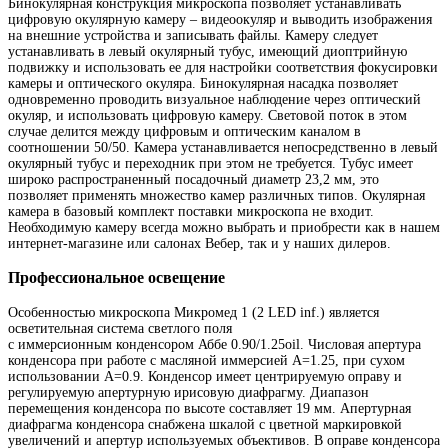
Бинокулярная конструкция микроскопа позволяет устанавливать
цифровую окулярную камеру – видеоокуляр и выводить изображения
на внешние устройства и записывать файлы. Камеру следует
устанавливать в левый окулярный тубус, имеющий диоптрийную
подвижку и использовать ее для настройки соответствия фокусировки
камеры и оптического окуляра. Бинокулярная насадка позволяет
одновременно проводить визуальное наблюдение через оптический
окуляр, и использовать цифровую камеру. Световой поток в этом
случае делится между цифровым и оптическим каналом в
соотношении 50/50. Камера устанавливается непосредственно в левый
окулярный тубус и переходник при этом не требуется. Тубус имеет
широко распространенный посадочный диаметр 23,2 мм, это
позволяет применять множество камер различных типов. Окулярная
камера в базовый комплект поставки микроскопа не входит.
Необходимую камеру всегда можно выбрать и приобрести как в нашем
интернет-магазине или салонах Вебер, так и у наших дилеров.
Профессиональное освещение
Особенностью микроскопа Микромед 1 (2 LED inf.) является
осветительная система светлого поля
с иммерсионным конденсором Аббе 0.90/1.25oil. Числовая апертура
конденсора при работе с масляной иммерсией А=1.25, при сухом
использовании А=0.9. Конденсор имеет центрируемую оправу и
регулируемую апертурную ирисовую диафрагму. Диапазон
перемещения конденсора по высоте составляет 19 мм. Апертурная
диафрагма конденсора снабжена шкалой с цветной маркировкой
увеличений и апертур используемых объективов. В оправе конденсора