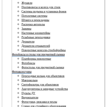
Журавли
Противовесы и колеса для стоек
Системы подъема и установки фонов
Потолочные системы
Штанги и перекладины
Распорки автополы
Зажимы
Настенные кронштейны
Резьбовые переходники
Держатели
Держатели отражателей
Поворотные консоли-стробофреймы
Фотобоксы и столы для предметной съемки
Платформы поворотные
Фотобоксы
Фотостолы для предметной съемки
Фотоаксессуары
Переходные кольца для объективов
Макрокольца
Светофильтры для объективов
Аккумуляторы и зарядные устройства
Пульты ДУ
Видоискатели
Фотосумки, рюкзаки и чехлы
Сумки для студийного оборудования