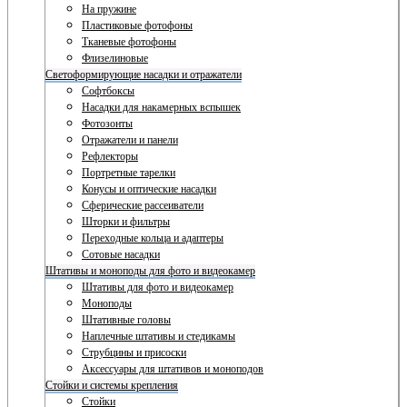
На пружине
Пластиковые фотофоны
Тканевые фотофоны
Флизелиновые
Светоформирующие насадки и отражатели
Софтбоксы
Насадки для накамерных вспышек
Фотозонты
Отражатели и панели
Рефлекторы
Портретные тарелки
Конусы и оптические насадки
Сферические рассеиватели
Шторки и фильтры
Переходные кольца и адаптеры
Сотовые насадки
Штативы и моноподы для фото и видеокамер
Штативы для фото и видеокамер
Моноподы
Штативные головы
Наплечные штативы и стедикамы
Струбцины и присоски
Аксессуары для штативов и моноподов
Стойки и системы крепления
Стойки