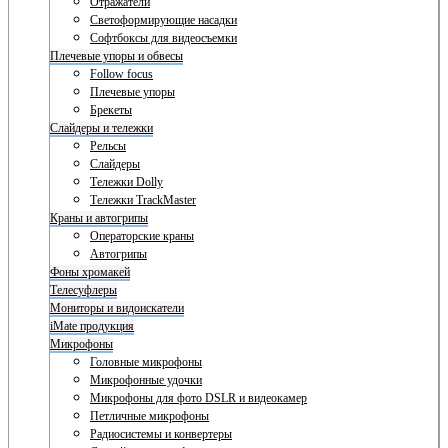
Отражатели
Светоформирующие насадки
Софтбоксы для видеосъемки
Плечевые упоры и обвесы
Follow focus
Плечевые упоры
Брекеты
Слайдеры и тележки
Рельсы
Слайдеры
Тележки Dolly
Тележки TrackMaster
Краны и автогрипы
Операторские краны
Автогрипы
Фоны хромакей
Телесуфлеры
Мониторы и видоискатели
iMate продукция
Микрофоны
Головные микрофоны
Микрофонные удочки
Микрофоны для фото DSLR и видеокамер
Петличные микрофоны
Радиосистемы и конвертеры