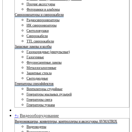
Прочие аксессуары
Фоторамки и альбомы
Синхронизаторы и синхрокабели
Радиосинхронизаторы
ИК синхронизаторы
Светоловушки
Синхрокабели
TTL синхрокабели
Запасные лампы и колбы
Газоразрядные (импульсные)
Галогенные
Флуоресцентные лампы
Металлогалогенные
Защитные стекла
Светодиодные
Генераторы спецэффектов
Вентиляторы студийные
Генераторы мыльных пузырей
Генераторы снега
Генераторы тумана
+
-
Видеооборудование
Видеомикшеры, конвертеры, контроллеры и аксессуары AVMATRIX
Видеокодеры