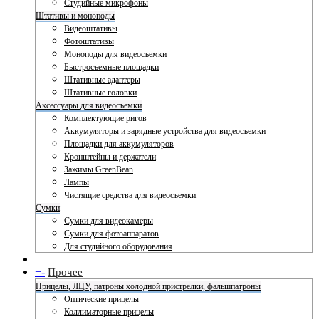
Студийные микрофоны
Штативы и моноподы
Видеоштативы
Фотоштативы
Моноподы для видеосъемки
Быстросъемные площадки
Штативные адаптеры
Штативные головки
Аксессуары для видеосъемки
Комплектующие ригов
Аккумуляторы и зарядные устройства для видеосъемки
Площадки для аккумуляторов
Кронштейны и держатели
Зажимы GreenBean
Лампы
Чистящие средства для видеосъемки
Сумки
Сумки для видеокамеры
Сумки для фотоаппаратов
Для студийного оборудования
+
-
Прочее
Прицелы, ЛЦУ, патроны холодной пристрелки, фальшпатроны
Оптические прицелы
Коллиматорные прицелы