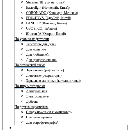
Sturman (Штурман, Китай)
Eastcolight (Истколайт, Китай)
CORONADO (Коронадо, Мексика)
EDU-TOYS (Эду-Тойз, Китай)
FANCIER (Фансиер, Китай)
GSO (ГСО, Тайвань)
iOptron (АйОптрон, Китай)
По уровню подготовки
Телескопы для детей
Для новичков
Для любителей
Для профессионалов
По оптической схеме
Зеркальные (рефлекторы)
Линзовые (рефракторы)
Зеркально-линзовые (катадиоптрики)
По типу монтировки
Азимутальная
Экваториальная
Добсона
По другим параметрам
С подключением к компьютеру
С автонаведением
Для астрофотографий