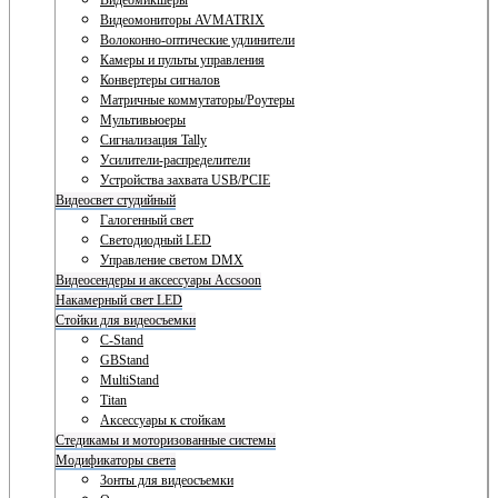
Видеомикшеры
Видеомониторы AVMATRIX
Волоконно-оптические удлинители
Камеры и пульты управления
Конвертеры сигналов
Матричные коммутаторы/Роутеры
Мультивьюеры
Сигнализация Tally
Усилители-распределители
Устройства захвата USB/PCIE
Видеосвет студийный
Галогенный свет
Светодиодный LED
Управление светом DMX
Видеосендеры и аксессуары Accsoon
Накамерный свет LED
Стойки для видеосъемки
C-Stand
GBStand
MultiStand
Titan
Аксессуары к стойкам
Стедикамы и моторизованные системы
Модификаторы света
Зонты для видеосъемки