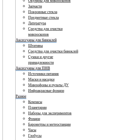
Окуляры для микроскопов
Запчасти
Покровные стекла
Предметные стекла
Литература
Средства для очистки
микроскопов
Аксессуары для биноклей
Штативы
Средства для очистки биноклей
Сумки и другие
принадлежности
Аксессуары для ПНВ
Источники питания
Маски и насадки
Микрофоны и пульты ДУ
Инфракрасные фонари
Разное
Компасы
Планетарии
Наборы для экспериментов
Фонари
Барометры и метеостанции
Часы
Глобусы