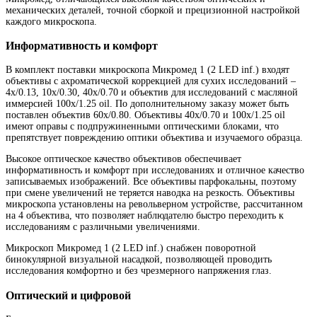
механических деталей, точной сборкой и прецизионной настройкой
каждого микроскопа.
Информативность и комфорт
В комплект поставки микроскопа Микромед 1 (2 LED inf.) входят
объективы с ахроматической коррекцией для сухих исследований –
4x/0.13, 10x/0.30, 40x/0.70 и объектив для исследований с масляной
иммерсией 100x/1.25 oil. По дополнительному заказу может быть
поставлен объектив 60х/0.80. Объективы 40x/0.70 и 100x/1.25 oil
имеют оправы с подпружиненными оптическими блоками, что
препятствует повреждению оптики объектива и изучаемого образца.
Высокое оптическое качество объективов обеспечивает
информативность и комфорт при исследованиях и отличное качество
записываемых изображений. Все объективы парфокальны, поэтому
при смене увеличений не теряется наводка на резкость. Объективы
микроскопа установлены на револьверном устройстве, рассчитанном
на 4 объектива, что позволяет наблюдателю быстро переходить к
исследованиям с различными увеличениями.
Микроскоп Микромед 1 (2 LED inf.) снабжен поворотной
бинокулярной визуальной насадкой, позволяющей проводить
исследования комфортно и без чрезмерного напряжения глаз.
Оптический и цифровой