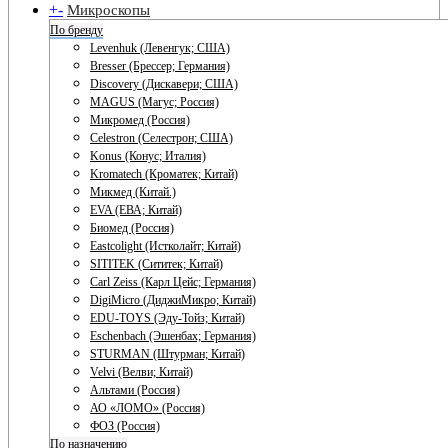
+
-
Микроскопы
По бренду
Levenhuk (Левенгук; США)
Bresser (Брессер; Германия)
Discovery (Дискавери; США)
MAGUS (Магус; Россия)
Микромед (Россия)
Celestron (Селестрон; США)
Konus (Конус; Италия)
Kromatech (Кроматек; Китай)
Микмед (Китай.)
EVA (ЕВА; Китай)
Биомед (Россия)
Eastcolight (Истколайт; Китай)
SITITEK (Сититек; Китай)
Carl Zeiss (Карл Цейс; Германия)
DigiMicro (ДиджиМикро; Китай)
EDU-TOYS (Эду-Тойз; Китай)
Eschenbach (Эшенбах; Германия)
STURMAN (Штурман; Китай)
Velvi (Велви; Китай)
Альтами (Россия)
АО «ЛОМО» (Россия)
ФОЗ (Россия)
По назначению