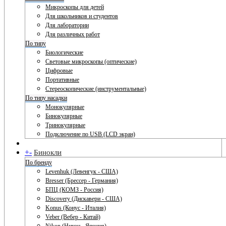
Микроскопы для детей
Для школьников и студентов
Для лаборатории
Для различных работ
По типу
Биологические
Световые микроскопы (оптические)
Цифровые
Портативные
Стереоскопические (инструментальные)
По типу насадки
Монокулярные
Бинокулярные
Тринокулярные
Подключение по USB (LCD экран)
+
-
Бинокли
По бренду
Levenhuk (Левенгук - США)
Bresser (Брессер - Германия)
БПЦ (КОМЗ - Россия)
Discovery (Дискавери - США)
Konus (Конус - Италия)
Veber (Вебер - Китай)