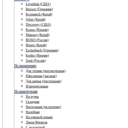
Levenhuk (США)
Bresser (Германия)
Kromatech (Китай)
Veber (Китай)
Discovery (США)
Konus (Италия)
Микмед (Китай)
ВОМЗ (Россия)
Bigger (Китай)
Eschenbach (Германия)
Kenko (Япония)
Zenit (Россия)
По назначению
Для чтения (просмотровая)
Ювелирная (часовая)
Для шитья (текстильная)
Измерительные
По конструкции
На ручке
Складная
Настольная (на штативе)
Налобная
На очковой оправе
Линза Френеля
С подсветкой