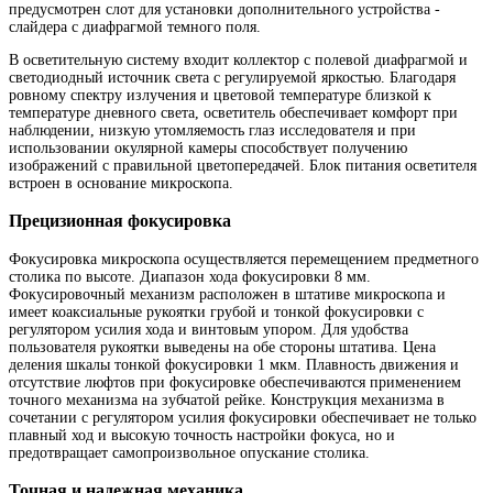
предусмотрен слот для установки дополнительного устройства -
слайдера с диафрагмой темного поля.
В осветительную систему входит коллектор с полевой диафрагмой и
светодиодный источник света с регулируемой яркостью. Благодаря
ровному спектру излучения и цветовой температуре близкой к
температуре дневного света, осветитель обеспечивает комфорт при
наблюдении, низкую утомляемость глаз исследователя и при
использовании окулярной камеры способствует получению
изображений с правильной цветопередачей. Блок питания осветителя
встроен в основание микроскопа.
Прецизионная фокусировка
Фокусировка микроскопа осуществляется перемещением предметного
столика по высоте. Диапазон хода фокусировки 8 мм.
Фокусировочный механизм расположен в штативе микроскопа и
имеет коаксиальные рукоятки грубой и тонкой фокусировки с
регулятором усилия хода и винтовым упором. Для удобства
пользователя рукоятки выведены на обе стороны штатива. Цена
деления шкалы тонкой фокусировки 1 мкм. Плавность движения и
отсутствие люфтов при фокусировке обеспечиваются применением
точного механизма на зубчатой рейке. Конструкция механизма в
сочетании с регулятором усилия фокусировки обеспечивает не только
плавный ход и высокую точность настройки фокуса, но и
предотвращает самопроизвольное опускание столика.
Точная и надежная механика