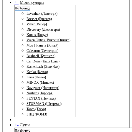
+
-
Монокуляры
По бренду
Levenhuk (Левенгук)
Bresser (Брессер)
Veber (Вебер)
Discovery (Дискавери)
Konus (Конус)
Vixen Optics (Виксен Оптикс)
Моя Планета (Китай)
Celestron (Селестрон)
Bushnell (Бушнелл)
Carl Zeiss (Карл Цейс)
Eschenbach (Эшенбах)
Kenko (Кенко)
Leica (Лейка)
MINOX (Минокс)
Navigator (Навигатор)
Norbert (Норберт)
PENTAX (Пентакс)
STURMAN (Штурман)
Tasco (Таско)
БПЦ (КОМЗ)
+
-
Лупы
По бренду