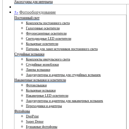
Аксессуары для интерьера
+
-
Фотооборудование
Постоянный свет
Комплекты постоянного света
Галогенные осветители
Флуоресцентные осветители
Светодиодные LED осветители
Кольцевые осветители
Патроны для ламп источников постоянного света
Студийные вспышки
Комплекты импульсного света
Студийные моноблоки
Лампы вспышки
Аккумуляторы и адаптеры для студийных вспышек
Накамерные вспышки и осветители
Фотовспышки
Кольцевые вспышки
Накамерные LED осветители
Аккумуляторы и адаптеры для накамерных вспышек
Переходники и адаптеры
Фотофоны
DigiPrint
Super Dense
Бумажные фотофоны