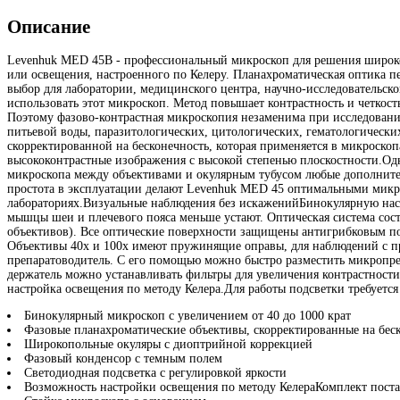
Описание
Levenhuk MED 45B - профессиональный микроскоп для решения широког
или освещения, настроенного по Келеру. Планахроматическая оптика п
выбор для лаборатории, медицинского центра, научно-исследовательск
использовать этот микроскоп. Метод повышает контрастность и четкос
Поэтому фазово-контрастная микроскопия незаменима при исследовани
питьевой воды, паразитологических, цитологических, гематологическ
скорректированной на бесконечность, которая применяется в микроскопа
высококонтрастные изображения с высокой степенью плоскостности.Одн
микроскопа между объективами и окулярным тубусом любые дополните
простота в эксплуатации делают Levenhuk MED 45 оптимальными микро
лабораториях.Визуальные наблюдения без искаженийБинокулярную наса
мышцы шеи и плечевого пояса меньше устают. Оптическая система сост
объективов). Все оптические поверхности защищены антигрибковым покр
Объективы 40х и 100х имеют пружинящие оправы, для наблюдений с пр
препаратоводитель. С его помощью можно быстро разместить микропре
держатель можно устанавливать фильтры для увеличения контрастности
настройка освещения по методу Келера.Для работы подсветки требуетс
Бинокулярный микроскоп с увеличением от 40 до 1000 крат
Фазовые планахроматические объективы, скорректированные на бес
Широкопольные окуляры с диоптрийной коррекцией
Фазовый конденсор с темным полем
Светодиодная подсветка с регулировкой яркости
Возможность настройки освещения по методу КелераКомплект поста