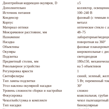
Диоптрийная коррекция окуляров, D
±5
Дополнительно
коллектор, освещени
Источник питания
100–240 В
Конденсор
фазовый (с темным п
Корпус
металл
Материал оптики
оптическое стекло с
Межзрачковое расстояние, мм
48–75
Назначение
лабораторные/медиц
Насадка
поворотная на 360°
Объективы
фазовые планахромат
Окуляры
широкопольные с дио
Подсветка
светодиодная
Предметный столик, мм
180х150, механическ
Револьверное устройство
на 5 объективов
Регулировка яркости
1
Светофильтры
синий, зеленый, жел
Тип лампы подсветки
5 Вт, переменный то
Угол наклона окулярной насадки
30°
Уровень сложности сборки и настройки
сложно
Фокусировка
коаксиальная, грубая
Чехол/кейс/сумка в комплекте
чехол пылезащитный
Тип насадки
бинокулярные