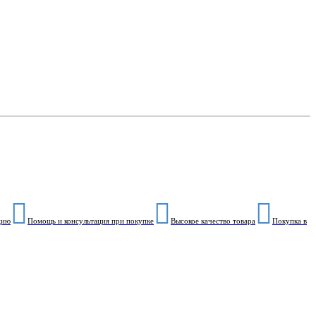
цию
Помощь и консультация при покупке
Высокое качество товара
Покупка в