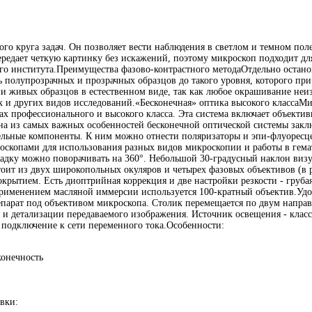
о круга задач. Он позволяет вести наблюдения в светлом и темном пол
ередает четкую картинку без искажений, поэтому микроскоп подходит д
ого института.Преимущества фазово-контрастного методаОтдельно остан
ть полупрозрачных и прозрачных образцов до такого уровня, которого пр
и живых образцов в естественном виде, так как любое окрашивание неи
их и других видов исследований.«Бесконечная» оптика высокого класса
х профессионального и высокого класса. Эта система включает объективы 
а из самых важных особенностей бесконечной оптической системы заключ
льные компоненты. К ним можно отнести поляризаторы и эпи-флуоресце
скопами для использования разных видов микроскопии и работы в гема
дку можно поворачивать на 360°. Небольшой 30-градусный наклон визу
оит из двух широкопольных окуляров и четырех фазовых объективов (в 
ытием. Есть диоптрийная коррекция и две настройки резкости - грубая 
именением масляной иммерсии используется 100-кратный объектив.Удоб
парат под объективом микроскопа. Столик перемещается по двум направ
 и детализации передаваемого изображения. Источник освещения - класс
я подключение к сети переменного тока.Особенности:
конечность
вки: