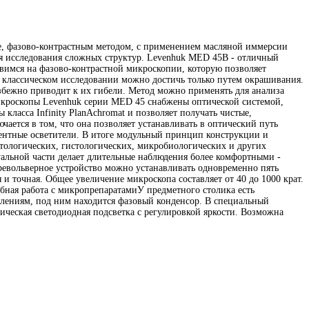
е, фазово-контрастным методом, с применением масляной иммерсии
ля исследования сложных структур. Levenhuk MED 45B - отличный
овимся на фазово-контрастной микроскопии, которую позволяет
и классическом исследовании можно достичь только путем окрашивания.
збежно приводит к их гибели. Метод можно применять для анализа
Микроскопы Levenhuk серии MED 45 снабжены оптической системой,
класса Infinity PlanAchromat и позволяет получать чистые,
ается в том, что она позволяет устанавливать в оптический путь
нтные осветители. В итоге модульный принцип конструкции и
тологических, гистологических, микробиологических и других
альной части делает длительные наблюдения более комфортными -
револьверное устройство можно устанавливать одновременно пять
и точная. Общее увеличение микроскопа составляет от 40 до 1000 крат.
ная работа с микропрепаратамиУ предметного столика есть
лениям, под ним находится фазовый конденсор. В специальный
ическая светодиодная подсветка с регулировкой яркости. Возможна