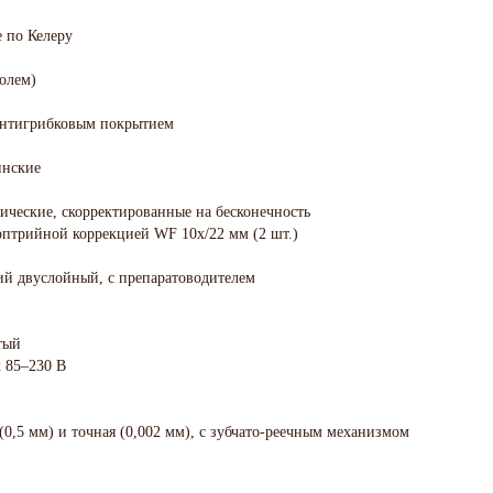
е по Келеру
олем)
 антигрибковым покрытием
инские
ические, скорректированные на бесконечность
птрийной коррекцией WF 10х/22 мм (2 шт.)
ий двуслойный, с препаратоводителем
тый
к 85–230 В
 (0,5 мм) и точная (0,002 мм), с зубчато-реечным механизмом