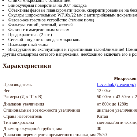
Стойка микроскопа с основанием
Бинокулярная поворотная на 360° насадка
Объективы фазовые планахроматические, скорректированные на беск
Окуляры широкопольные: WF10x/22 мм с антигрибковым покрытием 
Фазово-контрастное устройство (темное поле)
Фильтры: синий, зеленый, желтый
Флакон с иммерсионным маслом
Предохранитель (2 шт.)
Сетевой шнур питания для микроскопа
Пылезащитный чехол
Инструкция по эксплуатации и гарантийный талонВнимание! Помните,
другим стандартом сетевого напряжения, необходимо включать его в ро
Характеристики
Микроскоп
Производитель:
Levenhuk (Левенгук)
Вес
12.00кг
Размеры (Д х Ш х В)
50.00см x 43.50см x 
Диапазон увеличения
от 800х до 1280х
Опциональные возможности увеличения
диапазон увеличения
Страна изготовитель
Китай
Тип микроскопа
световые/оптические
Диаметр окулярной трубки, мм
30
Диапазон перемещения предметного столика, мм
75/50