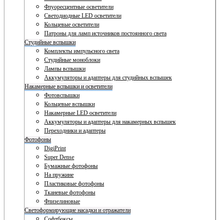
Флуоресцентные осветители
Светодиодные LED осветители
Кольцевые осветители
Патроны для ламп источников постоянного света
Студийные вспышки
Комплекты импульсного света
Студийные моноблоки
Лампы вспышки
Аккумуляторы и адаптеры для студийных вспышек
Накамерные вспышки и осветители
Фотовспышки
Кольцевые вспышки
Накамерные LED осветители
Аккумуляторы и адаптеры для накамерных вспышек
Переходники и адаптеры
Фотофоны
DigiPrint
Super Dense
Бумажные фотофоны
На пружине
Пластиковые фотофоны
Тканевые фотофоны
Флизелиновые
Светоформирующие насадки и отражатели
Софтбоксы