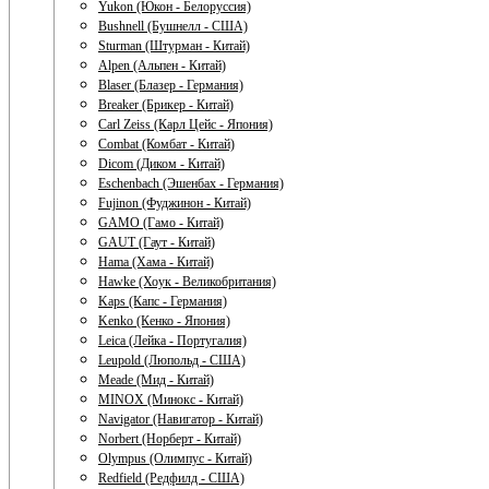
Yukon (Юкон - Белоруссия)
Bushnell (Бушнелл - США)
Sturman (Штурман - Китай)
Alpen (Альпен - Китай)
Blaser (Блазер - Германия)
Breaker (Брикер - Китай)
Carl Zeiss (Карл Цейс - Япония)
Combat (Комбат - Китай)
Dicom (Диком - Китай)
Eschenbach (Эшенбах - Германия)
Fujinon (Фуджинон - Китай)
GAMO (Гамо - Китай)
GAUT (Гаут - Китай)
Hama (Хама - Китай)
Hawke (Хоук - Великобритания)
Kaps (Капс - Германия)
Kenko (Кенко - Япония)
Leica (Лейка - Португалия)
Leupold (Люпольд - США)
Meade (Мид - Китай)
MINOX (Минокс - Китай)
Navigator (Навигатор - Китай)
Norbert (Норберт - Китай)
Olympus (Олимпус - Китай)
Redfield (Редфилд - США)