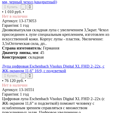
мм, черный чехол (квадратный)
Купить
•
1 010 руб.
•
Нет в наличии
Артикул: 13-173053
Гарантия: 1 год
Двояковыпуклая складная лупа с увеличением 3,5крат. Чехол
присоединен к лупе специальным креплением, изготовлен из
искусственной кожи. Корпус лупы - пластик. Увеличение:
3,5xОптическая сила, дп..
Страна изготовитель
: Германия
Диаметр линзы, мм
: 45
Конструкция
: складная
Лупа цифровая Eschenbach Visolux Digital XL FHD 2–22x, с
ЖК-экраном 11,6” 16:9, с подсветкой
Купить
•
76 120 руб.
•
Нет в наличии
Артикул: 13-16551
Гарантия: 1 год
Цифровая лупа Eschenbach Visolux Digital XL FHD 2–22x (с
ЖК-экраном 11,6” и подсветкой) поможет человеку с
ослабленным зрением справляться с множеством
повседневных задач. Цифровое увеличение о..