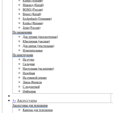
Konus (Италия)
Микмед (Китай)
ВОМЗ (Россия)
Bigger (Китай)
Eschenbach (Германия)
Kenko (Япония)
Zenit (Россия)
По назначению
Для чтения (просмотровая)
Ювелирная (часовая)
Для шитья (текстильная)
Измерительные
По конструкции
На ручке
Складная
Настольная (на штативе)
Налобная
На очковой оправе
Линза Френеля
С подсветкой
Цифровая
+
-
Аксессуары
Аксессуары для телескопов
Камеры для телескопов