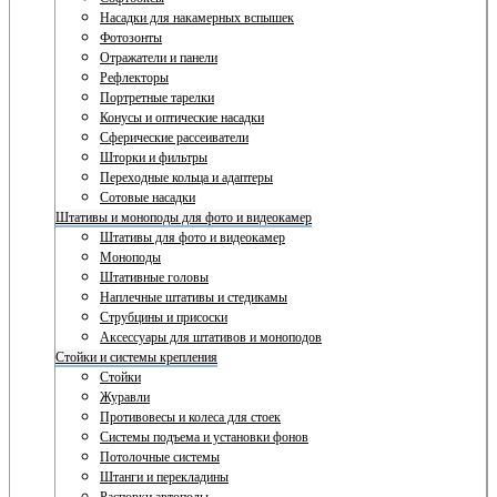
Насадки для накамерных вспышек
Фотозонты
Отражатели и панели
Рефлекторы
Портретные тарелки
Конусы и оптические насадки
Сферические рассеиватели
Шторки и фильтры
Переходные кольца и адаптеры
Сотовые насадки
Штативы и моноподы для фото и видеокамер
Штативы для фото и видеокамер
Моноподы
Штативные головы
Наплечные штативы и стедикамы
Струбцины и присоски
Аксессуары для штативов и моноподов
Стойки и системы крепления
Стойки
Журавли
Противовесы и колеса для стоек
Системы подъема и установки фонов
Потолочные системы
Штанги и перекладины