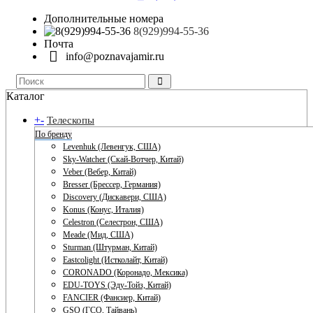
Дополнительные номера
8(929)994-55-36
Почта
info@poznavajamir.ru
Каталог
+
-
Телескопы
По бренду
Levenhuk (Левенгук, США)
Sky-Watcher (Скай-Вотчер, Китай)
Veber (Вебер, Китай)
Bresser (Брессер, Германия)
Discovery (Дискавери, США)
Konus (Конус, Италия)
Celestron (Селестрон, США)
Meade (Мид, США)
Sturman (Штурман, Китай)
Eastcolight (Истколайт, Китай)
CORONADO (Коронадо, Мексика)
EDU-TOYS (Эду-Тойз, Китай)
FANCIER (Фансиер, Китай)
GSO (ГСО, Тайвань)