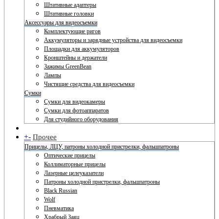
Штативные адаптеры
Штативные головки
Аксессуары для видеосъемки
Комплектующие ригов
Аккумуляторы и зарядные устройства для видеосъемки
Площадки для аккумуляторов
Кронштейны и держатели
Зажимы GreenBean
Лампы
Чистящие средства для видеосъемки
Сумки
Сумки для видеокамеры
Сумки для фотоаппаратов
Для студийного оборудования
+
-
Прочее
Прицелы, ЛЦУ, патроны холодной пристрелки, фальшпатроны
Оптические прицелы
Коллиматорные прицелы
Лазерные целеуказатели
Патроны холодной пристрелки, фальшпатроны
Black Russian
Wolf
Пневматика
Храбрый Заяц