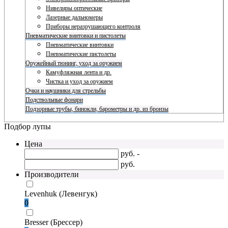
Нивелиры оптические
Лазерные дальномеры
Приборы неразрушающего контроля
Пневматические винтовки и пистолеты
Пневматические винтовки
Пневматические пистолеты
Оружейный тюнинг, уход за оружием
Камуфляжная лента и др.
Чистка и уход за оружием
Очки и наушники для стрельбы
Подствольные фонари
Подзорные трубы, бинокли, барометры и др. из бронзы
Подбор лупы
Цена
руб. -
руб.
Производители
Levenhuk (Левенгук)
0
Bresser (Брессер)