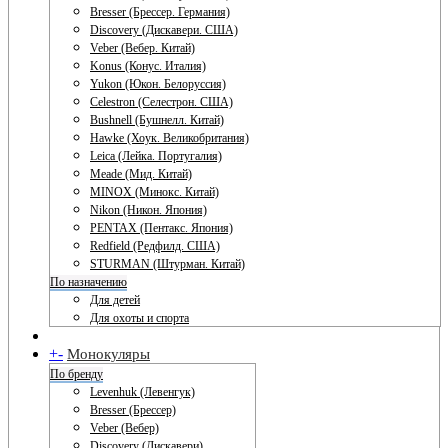
Bresser (Брессер. Германия)
Discovery (Дискавери. США)
Veber (Вебер. Китай)
Konus (Конус. Италия)
Yukon (Юкон. Белоруссия)
Celestron (Селестрон. США)
Bushnell (Бушнелл. Китай)
Hawke (Хоук. Великобритания)
Leica (Лейка. Португалия)
Meade (Мид. Китай)
MINOX (Минокс. Китай)
Nikon (Никон. Япония)
PENTAX (Пентакс. Япония)
Redfield (Редфилд. США)
STURMAN (Штурман. Китай)
По назначению
Для детей
Для охоты и спорта
+
-
Монокуляры
По бренду
Levenhuk (Левенгук)
Bresser (Брессер)
Veber (Вебер)
Discovery (Дискавери)