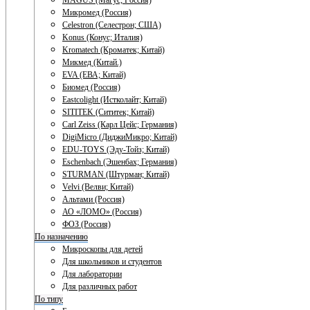
MAGUS (Магус; Россия)
Микромед (Россия)
Celestron (Селестрон; США)
Konus (Конус; Италия)
Kromatech (Кроматек; Китай)
Микмед (Китай.)
EVA (ЕВА; Китай)
Биомед (Россия)
Eastcolight (Истколайт; Китай)
SITITEK (Сититек; Китай)
Carl Zeiss (Карл Цейс; Германия)
DigiMicro (ДиджиМикро; Китай)
EDU-TOYS (Эду-Тойз; Китай)
Eschenbach (Эшенбах; Германия)
STURMAN (Штурман; Китай)
Velvi (Велви; Китай)
Альтами (Россия)
АО «ЛОМО» (Россия)
ФОЗ (Россия)
По назначению
Микроскопы для детей
Для школьников и студентов
Для лаборатории
Для различных работ
По типу