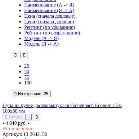
Наименование (А -> Я)
Наименование (Я -> А)
Цена (сначала дешевые)
Цена (сначала дорогие)
Рейтинг (по убыванию)
Рейтинг (по возрастанию)
Модель (А -> Я)
Модель (Я -> А)
25
50
75
100
На странице:
25
Лупа на ручке двояковыпуклая Eschenbach Economic 2x,
100x50 мм
Купить
•
4 840 руб.
•
Нет в наличии
Артикул: 13-2642150