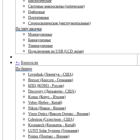
Биологические
Световые микроскопы (оптические)
Цифровые
Портативные
Стереоскопические (инструментальные)
По типу насадки
Монокулярные
Бинокулярные
Тринокулярные
Подключение по USB (LCD экран)
+
-
Бинокли
По бренду
Levenhuk (Левенгук - США)
Bresser (Брессер - Германия)
БПЦ (КОМЗ - Россия)
Discovery (Дискавери - США)
Konus (Конус - Италия)
Veber (Вебер - Китай)
Nikon (Никон - Япония)
Vixen Optics (Виксен Оптикс - Япония)
Celestron (Селестрон - США)
Kromatech (Кроматек - Китай)
LUNT Solar Systems (Германия)
Pentax (Пентакс - Япония)