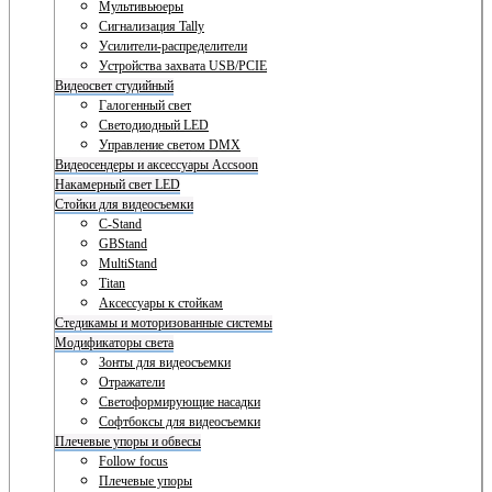
Мультивьюеры
Сигнализация Tally
Усилители-распределители
Устройства захвата USB/PCIE
Видеосвет студийный
Галогенный свет
Светодиодный LED
Управление светом DMX
Видеосендеры и аксессуары Accsoon
Накамерный свет LED
Стойки для видеосъемки
C-Stand
GBStand
MultiStand
Titan
Аксессуары к стойкам
Стедикамы и моторизованные системы
Модификаторы света
Зонты для видеосъемки
Отражатели
Светоформирующие насадки
Софтбоксы для видеосъемки
Плечевые упоры и обвесы
Follow focus
Плечевые упоры