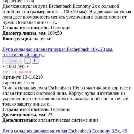
Гарантия: 1 год
Двояковыпуклая лупа Eschenbach Economy 2х с большой
зоной охвата (размер линзы - 100x50 мм). Эта двояковыпуклая
лупа дает возможность менять увеличения в зависимости от
нужд. Основная линза - 2..
Страна изготовитель
: Германия
Диаметр линзы, мм
: 100x50
Конструкция
: на ручке
Лупа складная апланатическая Eschenbach 10x, 23 мм,
пластиковый корпус
Купить
•
4 060 руб.
•
Нет в наличии
Артикул: 13-118210
Гарантия: 1 год
Точная складная лупа Eschenbach 10х в пластиковом корпусе и
апланатической системой линз. Корпус лупы изготовлен из
укрепленного стекловолокном полиамида и обеспечивает не
только защиту линзы о..
Страна изготовитель
: Германия
Диаметр линзы, мм
: 23
Дополнительно
: апланатическая система линз
Лупа складная двояковыпуклая Eschenbach Economy 3,5x, 45