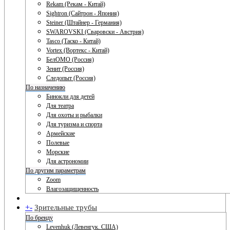
Rekam (Рекам - Китай)
Sightron (Сайтрон - Япония)
Steiner (Штайнер - Германия)
SWAROVSKI (Сваровски - Австрия)
Tasco (Таско - Китай)
Vortex (Вортекс - Китай)
БелОМО (Россия)
Зенит (Россия)
Следопыт (Россия)
По назначению
Бинокли для детей
Для театра
Для охоты и рыбалки
Для туризма и спорта
Армейские
Полевые
Морские
Для астрономии
По другим параметрам
Zoom
Влагозащищенность
+
-
Зрительные трубы
По бренду
Levenhuk (Левенгук. США)