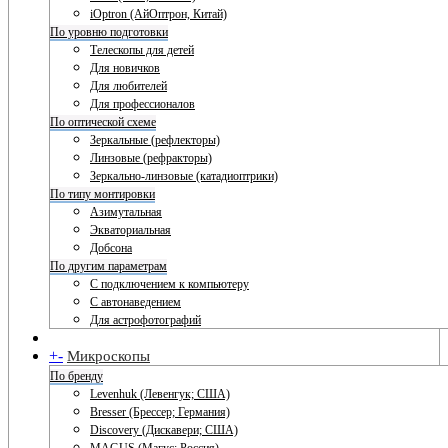
iOptron (АйОптрон, Китай)
По уровню подготовки
Телескопы для детей
Для новичков
Для любителей
Для профессионалов
По оптической схеме
Зеркальные (рефлекторы)
Линзовые (рефракторы)
Зеркально-линзовые (катадиоптрики)
По типу монтировки
Азимутальная
Экваториальная
Добсона
По другим параметрам
С подключением к компьютеру
С автонаведением
Для астрофотографий
+
-
Микроскопы
По бренду
Levenhuk (Левенгук; США)
Bresser (Брессер; Германия)
Discovery (Дискавери; США)