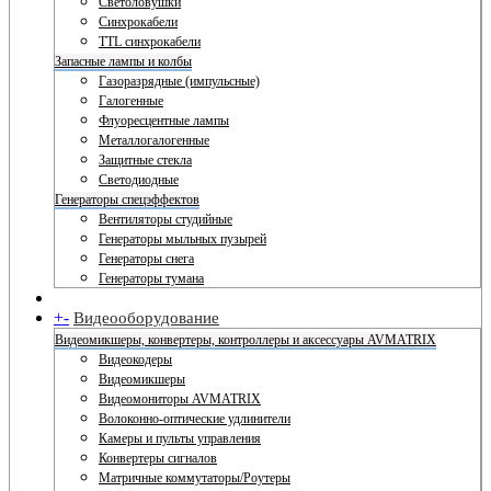
Светоловушки
Синхрокабели
TTL синхрокабели
Запасные лампы и колбы
Газоразрядные (импульсные)
Галогенные
Флуоресцентные лампы
Металлогалогенные
Защитные стекла
Светодиодные
Генераторы спецэффектов
Вентиляторы студийные
Генераторы мыльных пузырей
Генераторы снега
Генераторы тумана
+
-
Видеооборудование
Видеомикшеры, конвертеры, контроллеры и аксессуары AVMATRIX
Видеокодеры
Видеомикшеры
Видеомониторы AVMATRIX
Волоконно-оптические удлинители
Камеры и пульты управления
Конвертеры сигналов
Матричные коммутаторы/Роутеры