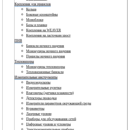
Крепления для прицелов
Кольца
Боковые кронштейны
Моноблоки
Базы и планки
Крепления на WEAVER
Крепления на ласточкин хвост
ПНВ
Бинокли ночного видения
Монокуляры ночного видения
Прицелы ночного видения
Тепловизоры
Монокуляры тепловизоры
Тепловизионные бинокли
Измерительные инструменты
Видеоэндоскопы
Измерительные рулетки
Влагомеры (датчики влажности)
Детекторы проводки
Измерители параметров окружающей среды
Курвиметры
Лазерные уровни
Приборы для обслуживания сетей
Цифровые уровни и угломеры
Электроизмерительные приборы