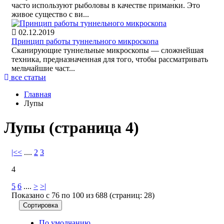
часто используют рыболовы в качестве приманки. Это
живое существо с ви...
02.12.2019
Принцип работы туннельного микроскопа
Сканирующие туннельные микроскопы — сложнейшая
техника, предназначенная для того, чтобы рассматривать
мельчайшие част...
все статьи
Главная
Лупы
Лупы (страница 4)
|<
<
....
2
3
4
5
6
....
>
>|
Показано с 76 по 100 из 688 (страниц: 28)
Сортировка
По умолчанию