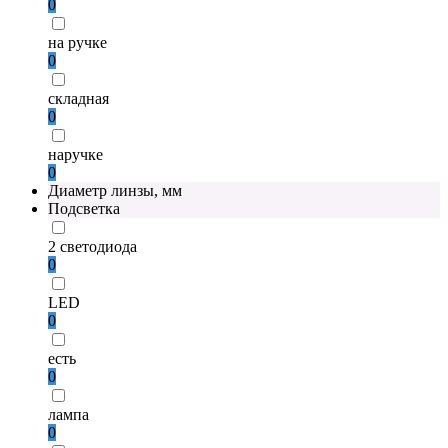
0
на ручке
0
складная
0
наручке
0
Диаметр линзы, мм
Подсветка
2 светодиода
0
LED
0
есть
0
лампа
0