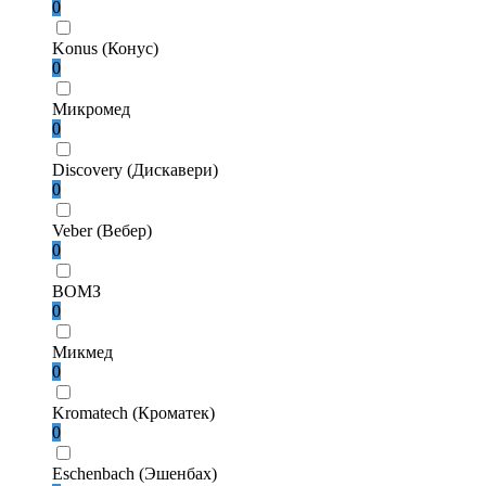
0
Konus (Конус)
0
Микромед
0
Discovery (Дискавери)
0
Veber (Вебер)
0
ВОМЗ
0
Микмед
0
Kromatech (Кроматек)
0
Eschenbach (Эшенбах)