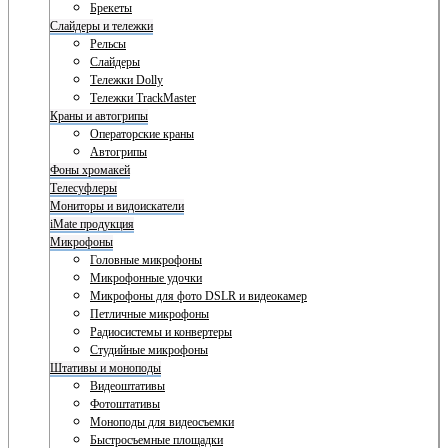
Брекеты
Слайдеры и тележки
Рельсы
Слайдеры
Тележки Dolly
Тележки TrackMaster
Краны и автогрипы
Операторские краны
Автогрипы
Фоны хромакей
Телесуфлеры
Мониторы и видоискатели
iMate продукция
Микрофоны
Головные микрофоны
Микрофонные удочки
Микрофоны для фото DSLR и видеокамер
Петличные микрофоны
Радиосистемы и конвертеры
Студийные микрофоны
Штативы и моноподы
Видеоштативы
Фотоштативы
Моноподы для видеосъемки
Быстросъемные площадки