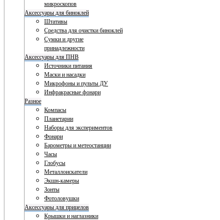
микроскопов
Аксессуары для биноклей
Штативы
Средства для очистки биноклей
Сумки и другие
принадлежности
Аксессуары для ПНВ
Источники питания
Маски и насадки
Микрофоны и пульты ДУ
Инфракрасные фонари
Разное
Компасы
Планетарии
Наборы для экспериментов
Фонари
Барометры и метеостанции
Часы
Глобусы
Металлоискатели
Экшн-камеры
Зонты
Фотоловушки
Аксессуары для прицелов
Крышки и наглазники