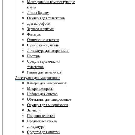
Монтировки и комплектующие
к ним
Линзы Барлоу
Окуляры для телескопов
Для астрофото
Зеркала и призмы
Фильтры
Оптические искатели
Сумки, кейсы, чехлы
Литература для астрономии
Постеры
Средства для очистки
телескопов
Разное для телескопов
Аксессуары для микроскопов
Камеры для микроскопов
Микропрепараты
Наборы для опытов
Объективы для микроскопов
Окуляры для микроскопов
Запчасти
Покровные стекла
Предметные стекла
Литература
Средства для очистки