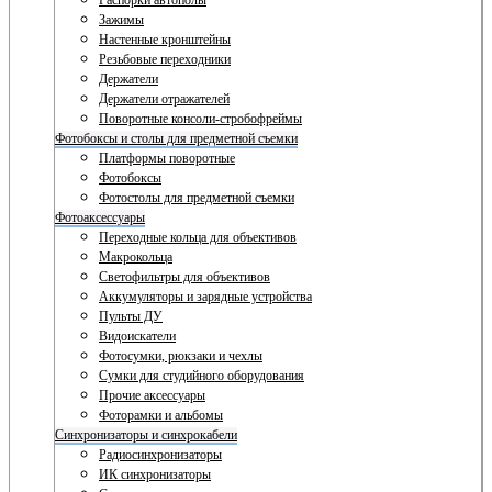
Распорки автополы
Зажимы
Настенные кронштейны
Резьбовые переходники
Держатели
Держатели отражателей
Поворотные консоли-стробофреймы
Фотобоксы и столы для предметной съемки
Платформы поворотные
Фотобоксы
Фотостолы для предметной съемки
Фотоаксессуары
Переходные кольца для объективов
Макрокольца
Светофильтры для объективов
Аккумуляторы и зарядные устройства
Пульты ДУ
Видоискатели
Фотосумки, рюкзаки и чехлы
Сумки для студийного оборудования
Прочие аксессуары
Фоторамки и альбомы
Синхронизаторы и синхрокабели
Радиосинхронизаторы
ИК синхронизаторы