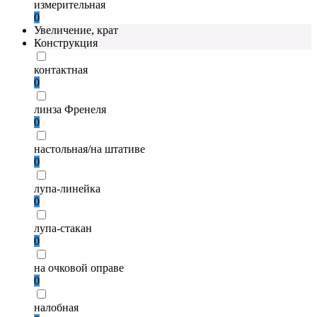
измерительная
0
Увеличение, крат
Конструкция
контактная
0
линза Френеля
0
настольная/на штативе
0
лупа-линейка
0
лупа-стакан
0
на очковой оправе
0
налобная