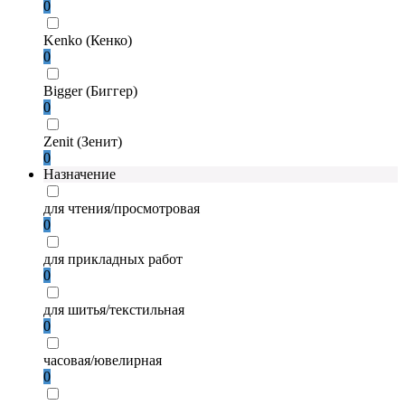
0
Kenko (Кенко)
0
Bigger (Биггер)
0
Zenit (Зенит)
0
Назначение
для чтения/просмотровая
0
для прикладных работ
0
для шитья/текстильная
0
часовая/ювелирная
0