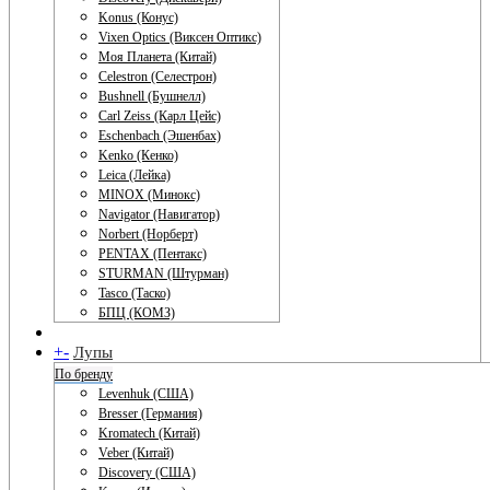
Konus (Конус)
Vixen Optics (Виксен Оптикс)
Моя Планета (Китай)
Celestron (Селестрон)
Bushnell (Бушнелл)
Carl Zeiss (Карл Цейс)
Eschenbach (Эшенбах)
Kenko (Кенко)
Leica (Лейка)
MINOX (Минокс)
Navigator (Навигатор)
Norbert (Норберт)
PENTAX (Пентакс)
STURMAN (Штурман)
Tasco (Таско)
БПЦ (КОМЗ)
+
-
Лупы
По бренду
Levenhuk (США)
Bresser (Германия)
Kromatech (Китай)
Veber (Китай)
Discovery (США)