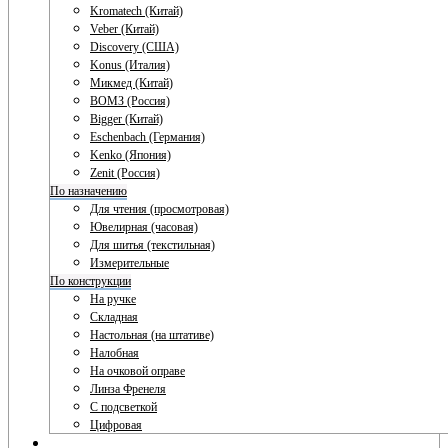
Kromatech (Китай)
Veber (Китай)
Discovery (США)
Konus (Италия)
Микмед (Китай)
ВОМЗ (Россия)
Bigger (Китай)
Eschenbach (Германия)
Kenko (Япония)
Zenit (Россия)
По назначению
Для чтения (просмотровая)
Ювелирная (часовая)
Для шитья (текстильная)
Измерительные
По конструкции
На ручке
Складная
Настольная (на штативе)
Налобная
На очковой оправе
Линза Френеля
С подсветкой
Цифровая