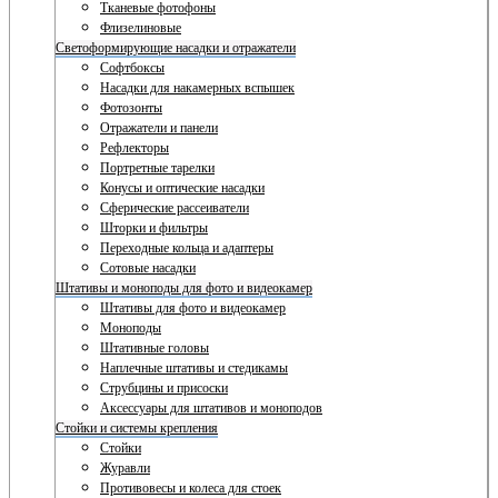
Тканевые фотофоны
Флизелиновые
Светоформирующие насадки и отражатели
Софтбоксы
Насадки для накамерных вспышек
Фотозонты
Отражатели и панели
Рефлекторы
Портретные тарелки
Конусы и оптические насадки
Сферические рассеиватели
Шторки и фильтры
Переходные кольца и адаптеры
Сотовые насадки
Штативы и моноподы для фото и видеокамер
Штативы для фото и видеокамер
Моноподы
Штативные головы
Наплечные штативы и стедикамы
Струбцины и присоски
Аксессуары для штативов и моноподов
Стойки и системы крепления
Стойки
Журавли
Противовесы и колеса для стоек