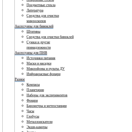
Предметные стекла
Литература
Средства для очистки
микроскопов
Аксессуары для биноклей
Штативы
Средства для очистки биноклей
Сумки и другие
принадлежности
Аксессуары для ПНВ
Источники питания
Маски и насадки
Микрофоны и пульты ДУ
Инфракрасные фонари
Разное
Компасы
Планетарии
Наборы для экспериментов
Фонари
Барометры и метеостанции
Часы
Глобусы
Металлоискатели
Экшн-камеры