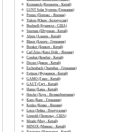
Kromatech (Кроматек - Китай)
LUNT Solar Systems (Германия)
Pentax (Пентакс - Япония)
Yukon (Юкон - Белоруссия)
Bushnell (Бушнелл - США)
Sturman (Штурман - Китай)
Alpen (Альпен - Китай)
Blaser (Блазер - Германия)
Breaker (Брикер - Китай)
Carl Zeiss (Карл Цейс - Япония)
Combat (Комбат - Китай)
Dicom (Диком - Китай)
Eschenbach (Эшенбах - Германия)
Fujinon (Фуджинон - Китай)
GAMO (Гамо - Китай)
GAUT (Гаут - Китай)
Hama (Хама - Китай)
Hawke (Хоук - Великобритания)
Kaps (Капс - Германия)
Kenko (Кенко - Япония)
Leica (Лейка - Португалия)
Leupold (Люпольд - США)
Meade (Мид - Китай)
MINOX (Минокс - Китай)
Navigator (Навигатор - Китай)