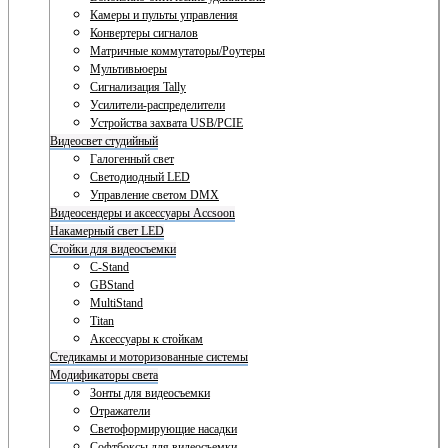
Камеры и пульты управления
Конвертеры сигналов
Матричные коммутаторы/Роутеры
Мультивьюеры
Сигнализация Tally
Усилители-распределители
Устройства захвата USB/PCIE
Видеосвет студийный
Галогенный свет
Светодиодный LED
Управление светом DMX
Видеосендеры и аксессуары Accsoon
Накамерный свет LED
Стойки для видеосъемки
C-Stand
GBStand
MultiStand
Titan
Аксессуары к стойкам
Стедикамы и моторизованные системы
Модификаторы света
Зонты для видеосъемки
Отражатели
Светоформирующие насадки
Софтбоксы для видеосъемки