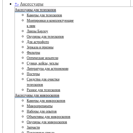
+
-
Аксессуары
Аксессуары для телескопов
Камеры для телескопов
Монтировки и комплектующие
к ним
Линзы Барлоу
Окуляры для телескопов
Для астрофото
Зеркала и призмы
Фильтры
Оптические искатели
Сумки, кейсы, чехлы
Литература для астрономии
Постеры
Средства для очистки
телескопов
Разное для телескопов
Аксессуары для микроскопов
Камеры для микроскопов
Микропрепараты
Наборы для опытов
Объективы для микроскопов
Окуляры для микроскопов
Запчасти
Покровные стекла