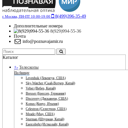
8(499)396-35-49
г. Москва, ПН-ПТ 10:00-19:00
Дополнительные номера
8(929)994-55-36
Почта
info@poznavajamir.ru
Каталог
+
-
Телескопы
По бренду
Levenhuk (Левенгук, США)
Sky-Watcher (Скай-Вотчер, Китай)
Veber (Вебер, Китай)
Bresser (Брессер, Германия)
Discovery (Дискавери, США)
Konus (Конус, Италия)
Celestron (Селестрон, США)
Meade (Мид, США)
Sturman (Штурман, Китай)
Eastcolight (Истколайт, Китай)