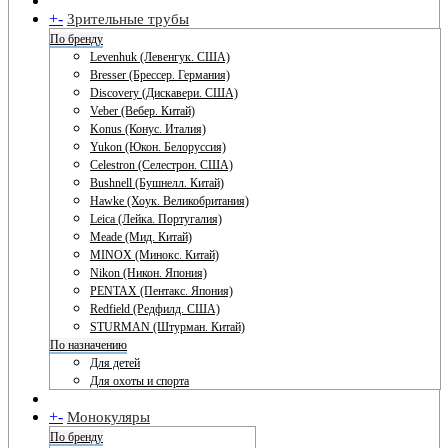
+
-
Зрительные трубы
По бренду
Levenhuk (Левенгук. США)
Bresser (Брессер. Германия)
Discovery (Дискавери. США)
Veber (Вебер. Китай)
Konus (Конус. Италия)
Yukon (Юкон. Белоруссия)
Celestron (Селестрон. США)
Bushnell (Бушнелл. Китай)
Hawke (Хоук. Великобритания)
Leica (Лейка. Португалия)
Meade (Мид. Китай)
MINOX (Минокс. Китай)
Nikon (Никон. Япония)
PENTAX (Пентакс. Япония)
Redfield (Редфилд. США)
STURMAN (Штурман. Китай)
По назначению
Для детей
Для охоты и спорта
+
-
Монокуляры
По бренду