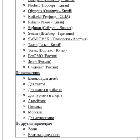
Norbert (Норберт - Китай)
Olympus (Олимпус - Китай)
Redfield (Редфилд - США)
Rekam (Рекам - Китай)
Sightron (Сайтрон - Япония)
Steiner (Штайнер - Германия)
SWAROVSKI (Сваровски - Австрия)
Tasco (Таско - Китай)
Vortex (Вортекс - Китай)
БелОМО (Россия)
Зенит (Россия)
Следопыт (Россия)
По назначению
Бинокли для детей
Для театра
Для охоты и рыбалки
Для туризма и спорта
Армейские
Полевые
Морские
Для астрономии
По другим параметрам
Zoom
Влагозащищенность