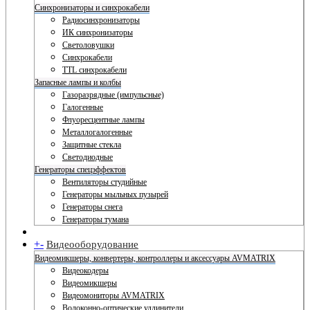
Синхронизаторы и синхрокабели
Радиосинхронизаторы
ИК синхронизаторы
Светоловушки
Синхрокабели
TTL синхрокабели
Запасные лампы и колбы
Газоразрядные (импульсные)
Галогенные
Флуоресцентные лампы
Металлогалогенные
Защитные стекла
Светодиодные
Генераторы спецэффектов
Вентиляторы студийные
Генераторы мыльных пузырей
Генераторы снега
Генераторы тумана
+
-
Видеооборудование
Видеомикшеры, конвертеры, контроллеры и аксессуары AVMATRIX
Видеокодеры
Видеомикшеры
Видеомониторы AVMATRIX
Волоконно-оптические удлинители