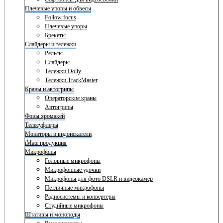
Плечевые упоры и обвесы
Follow focus
Плечевые упоры
Брекеты
Слайдеры и тележки
Рельсы
Слайдеры
Тележки Dolly
Тележки TrackMaster
Краны и автогрипы
Операторские краны
Автогрипы
Фоны хромакей
Телесуфлеры
Мониторы и видоискатели
iMate продукция
Микрофоны
Головные микрофоны
Микрофонные удочки
Микрофоны для фото DSLR и видеокамер
Петличные микрофоны
Радиосистемы и конвертеры
Студийные микрофоны
Штативы и моноподы