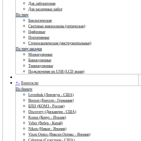
Для лаборатории
Для различных работ
По типу
Биологические
Световые микроскопы (оптические)
Цифровые
Портативные
Стереоскопические (инструментальные)
По типу насадки
Монокулярные
Бинокулярные
Тринокулярные
Подключение по USB (LCD экран)
+
-
Бинокли
По бренду
Levenhuk (Левенгук - США)
Bresser (Брессер - Германия)
БПЦ (КОМЗ - Россия)
Discovery (Дискавери - США)
Konus (Конус - Италия)
Veber (Вебер - Китай)
Nikon (Никон - Япония)
Vixen Optics (Виксен Оптикс - Япония)
Celestron (Селестрон - США)