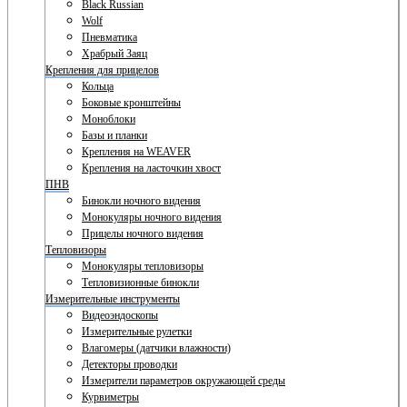
Black Russian
Wolf
Пневматика
Храбрый Заяц
Крепления для прицелов
Кольца
Боковые кронштейны
Моноблоки
Базы и планки
Крепления на WEAVER
Крепления на ласточкин хвост
ПНВ
Бинокли ночного видения
Монокуляры ночного видения
Прицелы ночного видения
Тепловизоры
Монокуляры тепловизоры
Тепловизионные бинокли
Измерительные инструменты
Видеоэндоскопы
Измерительные рулетки
Влагомеры (датчики влажности)
Детекторы проводки
Измерители параметров окружающей среды
Курвиметры