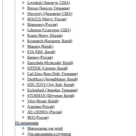
Levenhuk (Левенгук; США)
Bresser (Брессер; Германия)
Discovery (Дискавери; США)
MAGUS (Магус; Россия)
Микромед (Россия)
Celestron (Селестрон; США)
Konus (Конус; Италия)
Kromatech (Кроматек; Китай)
Микмед (Китай.)
EVA (ЕВА; Китай)
Биомед (Россия)
Eastcolight (Истколайт; Китай)
SITITEK (Сититек; Китай)
Carl Zeiss (Карл Цейс; Германия)
DigiMicro (ДиджиМикро; Китай)
EDU-TOYS (Эду-Тойз; Китай)
Eschenbach (Эшенбах; Германия)
STURMAN (Штурман; Китай)
Velvi (Велви; Китай)
Альтами (Россия)
АО «ЛОМО» (Россия)
ФОЗ (Россия)
По назначению
Микроскопы для детей
Для школьников и студентов