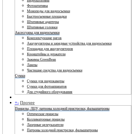
Видеоштативы
Фотоштативы
Моноподы для видеосъемки
Быстросъемные площадки
Штативные адаптеры
Штативные головки
Аксессуары для видеосъемки
Комплектующие ригов
Аккумуляторы и зарядные устройства для видеосъемки
Площадки для аккумуляторов
Кронштейны и держатели
Зажимы GreenBean
Лампы
Чистящие средства для видеосъемки
Сумки
Сумки для видеокамеры
Сумки для фотоаппаратов
Для студийного оборудования
+
-
Прочее
Прицелы, ЛЦУ, патроны холодной пристрелки, фальшпатроны
Оптические прицелы
Коллиматорные прицелы
Лазерные целеуказатели
Патроны холодной пристрелки, фальшпатроны