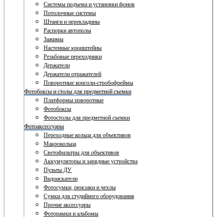
Системы подъема и установки фонов
Потолочные системы
Штанги и перекладины
Распорки автополы
Зажимы
Настенные кронштейны
Резьбовые переходники
Держатели
Держатели отражателей
Поворотные консоли-стробофреймы
Фотобоксы и столы для предметной съемки
Платформы поворотные
Фотобоксы
Фотостолы для предметной съемки
Фотоаксессуары
Переходные кольца для объективов
Макрокольца
Светофильтры для объективов
Аккумуляторы и зарядные устройства
Пульты ДУ
Видоискатели
Фотосумки, рюкзаки и чехлы
Сумки для студийного оборудования
Прочие аксессуары
Фоторамки и альбомы