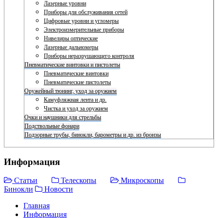
Лазерные уровни
Приборы для обслуживания сетей
Цифровые уровни и угломеры
Электроизмерительные приборы
Нивелиры оптические
Лазерные дальномеры
Приборы неразрушающего контроля
Пневматические винтовки и пистолеты
Пневматические винтовки
Пневматические пистолеты
Оружейный тюнинг, уход за оружием
Камуфляжная лента и др.
Чистка и уход за оружием
Очки и наушники для стрельбы
Подствольные фонари
Подзорные трубы, бинокли, барометры и др. из бронзы
Информация
Статьи
Телескопы
Микроскопы
Бинокли
Новости
Главная
Информация