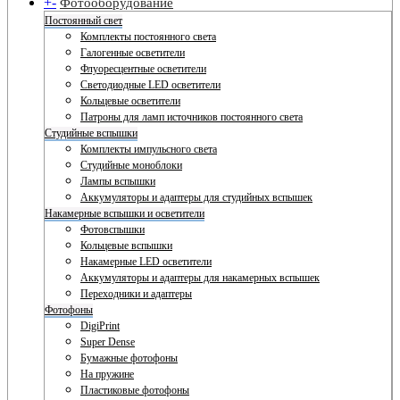
+
-
Фотооборудование
Постоянный свет
Комплекты постоянного света
Галогенные осветители
Флуоресцентные осветители
Светодиодные LED осветители
Кольцевые осветители
Патроны для ламп источников постоянного света
Студийные вспышки
Комплекты импульсного света
Студийные моноблоки
Лампы вспышки
Аккумуляторы и адаптеры для студийных вспышек
Накамерные вспышки и осветители
Фотовспышки
Кольцевые вспышки
Накамерные LED осветители
Аккумуляторы и адаптеры для накамерных вспышек
Переходники и адаптеры
Фотофоны
DigiPrint
Super Dense
Бумажные фотофоны
На пружине
Пластиковые фотофоны