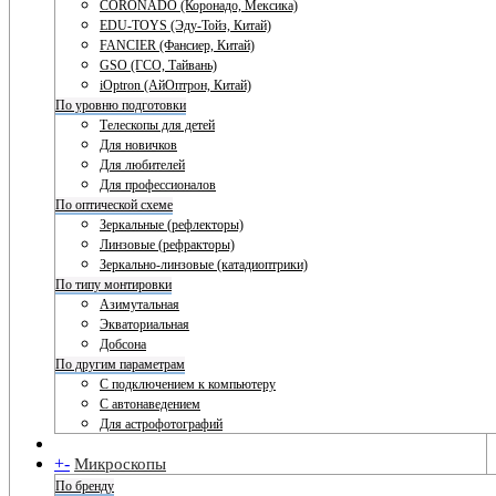
CORONADO (Коронадо, Мексика)
EDU-TOYS (Эду-Тойз, Китай)
FANCIER (Фансиер, Китай)
GSO (ГСО, Тайвань)
iOptron (АйОптрон, Китай)
По уровню подготовки
Телескопы для детей
Для новичков
Для любителей
Для профессионалов
По оптической схеме
Зеркальные (рефлекторы)
Линзовые (рефракторы)
Зеркально-линзовые (катадиоптрики)
По типу монтировки
Азимутальная
Экваториальная
Добсона
По другим параметрам
С подключением к компьютеру
С автонаведением
Для астрофотографий
+
-
Микроскопы
По бренду