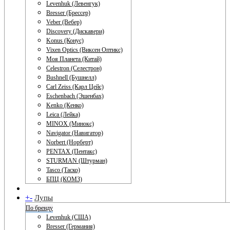
Levenhuk (Левенгук)
Bresser (Брессер)
Veber (Вебер)
Discovery (Дискавери)
Konus (Конус)
Vixen Optics (Виксен Оптикс)
Моя Планета (Китай)
Celestron (Селестрон)
Bushnell (Бушнелл)
Carl Zeiss (Карл Цейс)
Eschenbach (Эшенбах)
Kenko (Кенко)
Leica (Лейка)
MINOX (Минокс)
Navigator (Навигатор)
Norbert (Норберт)
PENTAX (Пентакс)
STURMAN (Штурман)
Tasco (Таско)
БПЦ (КОМЗ)
+
-
Лупы
По бренду
Levenhuk (США)
Bresser (Германия)