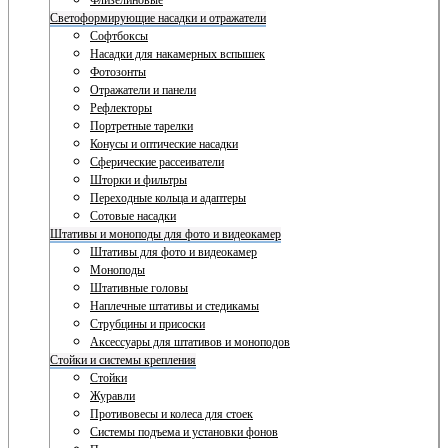
Флизелиновые
Светоформирующие насадки и отражатели
Софтбоксы
Насадки для накамерных вспышек
Фотозонты
Отражатели и панели
Рефлекторы
Портретные тарелки
Конусы и оптические насадки
Сферические рассеиватели
Шторки и фильтры
Переходные кольца и адаптеры
Сотовые насадки
Штативы и моноподы для фото и видеокамер
Штативы для фото и видеокамер
Моноподы
Штативные головы
Наплечные штативы и стедикамы
Струбцины и присоски
Аксессуары для штативов и моноподов
Стойки и системы крепления
Стойки
Журавли
Противовесы и колеса для стоек
Системы подъема и установки фонов