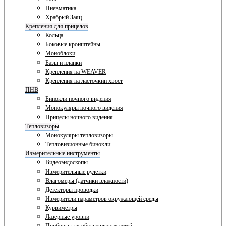
Пневматика
Храбрый Заяц
Крепления для прицелов
Кольца
Боковые кронштейны
Моноблоки
Базы и планки
Крепления на WEAVER
Крепления на ласточкин хвост
ПНВ
Бинокли ночного видения
Монокуляры ночного видения
Прицелы ночного видения
Тепловизоры
Монокуляры тепловизоры
Тепловизионные бинокли
Измерительные инструменты
Видеоэндоскопы
Измерительные рулетки
Влагомеры (датчики влажности)
Детекторы проводки
Измерители параметров окружающей среды
Курвиметры
Лазерные уровни