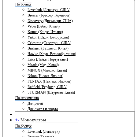
По бренду
Levenhuk (Левенгук. США)
Bresser (Брессер. Германия)
Discovery (Дискавери. США)
Veber (Вебер. Китай)
Konus (Конус. Италия)
Yukon (Юкон. Белоруссия)
Celestron (Селестрон. США)
Bushnell (Бушнелл. Китай)
Hawke (Хоук. Великобритания)
Leica (Лейка. Португалия)
Meade (Мид. Китай)
MINOX (Минокс. Китай)
Nikon (Никон. Япония)
PENTAX (Пентакс. Япония)
Redfield (Редфилд. США)
STURMAN (Штурман. Китай)
По назначению
Для детей
Для охоты и спорта
+
-
Монокуляры
По бренду
Levenhuk (Левенгук)