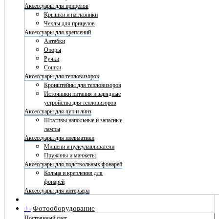
Аксессуары для прицелов
Крышки и наглазники
Чехлы для прицелов
Аксессуары для креплений
Антабки
Опоры
Ручки
Сошки
Аксессуары для тепловизоров
Кронштейны для тепловизоров
Источники питания и зарядные
устройства для тепловизоров
Аксессуары для луп и линз
Штативы напольные и запасные
лампы
Аксессуары для пневматики
Мишени и пулеулавливатели
Пружины и манжеты
Аксессуары для подствольных фонарей
Кольца и крепления для
фонарей
Аксессуары для интерьера
+
-
Фотооборудование
Постоянный свет