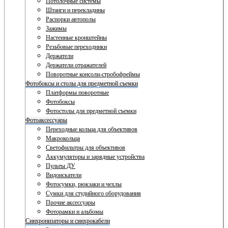
Потолочные системы
Штанги и перекладины
Распорки автополы
Зажимы
Настенные кронштейны
Резьбовые переходники
Держатели
Держатели отражателей
Поворотные консоли-стробофреймы
Фотобоксы и столы для предметной съемки
Платформы поворотные
Фотобоксы
Фотостолы для предметной съемки
Фотоаксессуары
Переходные кольца для объективов
Макрокольца
Светофильтры для объективов
Аккумуляторы и зарядные устройства
Пульты ДУ
Видоискатели
Фотосумки, рюкзаки и чехлы
Сумки для студийного оборудования
Прочие аксессуары
Фоторамки и альбомы
Синхронизаторы и синхрокабели