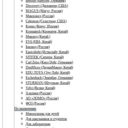
Bresser (Брессер; Германия)
Discovery (Дискавери; США)
MAGUS (Магус; Россия)
Микромед (Россия)
Celestron (Селестрон; США)
Konus (Конус; Италия)
Kromatech (Кроматек; Китай)
Микмед (Китай.)
EVA (ЕВА; Китай)
Биомед (Россия)
Eastcolight (Истколайт; Китай)
SITITEK (Сититек; Китай)
Carl Zeiss (Карл Цейс; Германия)
DigiMicro (ДиджиМикро; Китай)
EDU-TOYS (Эду-Тойз; Китай)
Eschenbach (Эшенбах; Германия)
STURMAN (Штурман; Китай)
Velvi (Велви; Китай)
Альтами (Россия)
АО «ЛОМО» (Россия)
ФОЗ (Россия)
По назначению
Микроскопы для детей
Для школьников и студентов
Для лаборатории