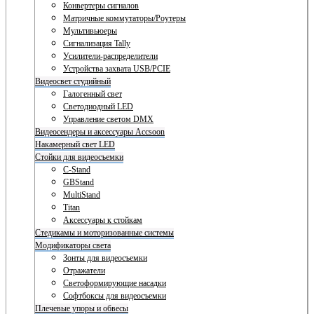
Конвертеры сигналов
Матричные коммутаторы/Роутеры
Мультивьюеры
Сигнализация Tally
Усилители-распределители
Устройства захвата USB/PCIE
Видеосвет студийный
Галогенный свет
Светодиодный LED
Управление светом DMX
Видеосендеры и аксессуары Accsoon
Накамерный свет LED
Стойки для видеосъемки
C-Stand
GBStand
MultiStand
Titan
Аксессуары к стойкам
Стедикамы и моторизованные системы
Модификаторы света
Зонты для видеосъемки
Отражатели
Светоформирующие насадки
Софтбоксы для видеосъемки
Плечевые упоры и обвесы