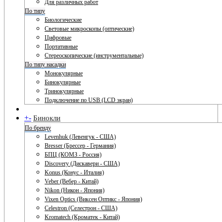
Для различных работ
По типу
Биологические
Световые микроскопы (оптические)
Цифровые
Портативные
Стереоскопические (инструментальные)
По типу насадки
Монокулярные
Бинокулярные
Тринокулярные
Подключение по USB (LCD экран)
+
-
Бинокли
По бренду
Levenhuk (Левенгук - США)
Bresser (Брессер - Германия)
БПЦ (КОМЗ - Россия)
Discovery (Дискавери - США)
Konus (Конус - Италия)
Veber (Вебер - Китай)
Nikon (Никон - Япония)
Vixen Optics (Виксен Оптикс - Япония)
Celestron (Селестрон - США)
Kromatech (Кроматек - Китай)