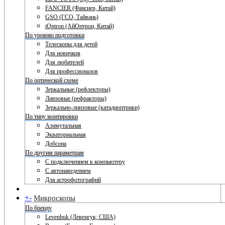
FANCIER (Фансиер, Китай)
GSO (ГСО, Тайвань)
iOptron (АйОптрон, Китай)
По уровню подготовки
Телескопы для детей
Для новичков
Для любителей
Для профессионалов
По оптической схеме
Зеркальные (рефлекторы)
Линзовые (рефракторы)
Зеркально-линзовые (катадиоптрики)
По типу монтировки
Азимутальная
Экваториальная
Добсона
По другим параметрам
С подключением к компьютеру
С автонаведением
Для астрофотографий
+
-
Микроскопы
По бренду
Levenhuk (Левенгук; США)