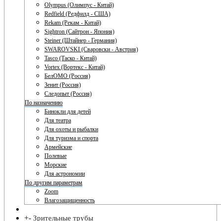
Olympus (Олимпус - Китай)
Redfield (Редфилд - США)
Rekam (Рекам - Китай)
Sightron (Сайтрон - Япония)
Steiner (Штайнер - Германия)
SWAROVSKI (Сваровски - Австрия)
Tasco (Таско - Китай)
Vortex (Вортекс - Китай)
БелОМО (Россия)
Зенит (Россия)
Следопыт (Россия)
По назначению
Бинокли для детей
Для театра
Для охоты и рыбалки
Для туризма и спорта
Армейские
Полевые
Морские
Для астрономии
По другим параметрам
Zoom
Влагозащищенность
+
-
Зрительные трубы