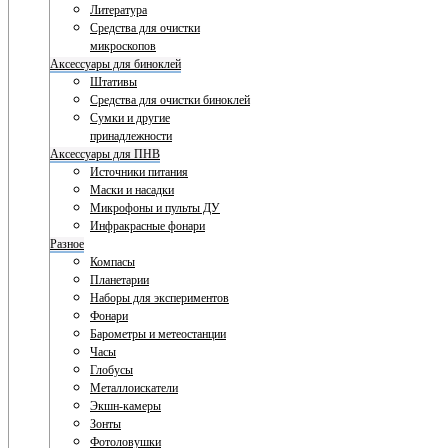
Литература
Средства для очистки
микроскопов
Аксессуары для биноклей
Штативы
Средства для очистки биноклей
Сумки и другие
принадлежности
Аксессуары для ПНВ
Источники питания
Маски и насадки
Микрофоны и пульты ДУ
Инфракрасные фонари
Разное
Компасы
Планетарии
Наборы для экспериментов
Фонари
Барометры и метеостанции
Часы
Глобусы
Металлоискатели
Экшн-камеры
Зонты
Фотоловушки