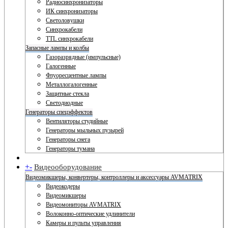
Радиосинхронизаторы
ИК синхронизаторы
Светоловушки
Синхрокабели
TTL синхрокабели
Запасные лампы и колбы
Газоразрядные (импульсные)
Галогенные
Флуоресцентные лампы
Металлогалогенные
Защитные стекла
Светодиодные
Генераторы спецэффектов
Вентиляторы студийные
Генераторы мыльных пузырей
Генераторы снега
Генераторы тумана
+
-
Видеооборудование
Видеомикшеры, конвертеры, контроллеры и аксессуары AVMATRIX
Видеокодеры
Видеомикшеры
Видеомониторы AVMATRIX
Волоконно-оптические удлинители
Камеры и пульты управления