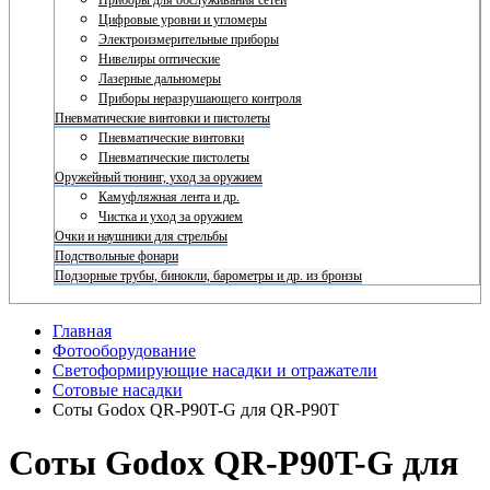
Приборы для обслуживания сетей
Цифровые уровни и угломеры
Электроизмерительные приборы
Нивелиры оптические
Лазерные дальномеры
Приборы неразрушающего контроля
Пневматические винтовки и пистолеты
Пневматические винтовки
Пневматические пистолеты
Оружейный тюнинг, уход за оружием
Камуфляжная лента и др.
Чистка и уход за оружием
Очки и наушники для стрельбы
Подствольные фонари
Подзорные трубы, бинокли, барометры и др. из бронзы
Главная
Фотооборудование
Светоформирующие насадки и отражатели
Сотовые насадки
Соты Godox QR-P90T-G для QR-P90T
Соты Godox QR-P90T-G для