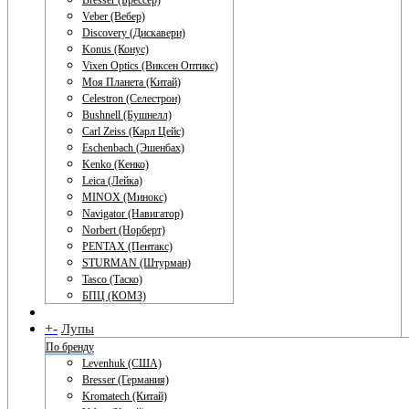
Bresser (Брессер)
Veber (Вебер)
Discovery (Дискавери)
Konus (Конус)
Vixen Optics (Виксен Оптикс)
Моя Планета (Китай)
Celestron (Селестрон)
Bushnell (Бушнелл)
Carl Zeiss (Карл Цейс)
Eschenbach (Эшенбах)
Kenko (Кенко)
Leica (Лейка)
MINOX (Минокс)
Navigator (Навигатор)
Norbert (Норберт)
PENTAX (Пентакс)
STURMAN (Штурман)
Tasco (Таско)
БПЦ (КОМЗ)
+
-
Лупы
По бренду
Levenhuk (США)
Bresser (Германия)
Kromatech (Китай)