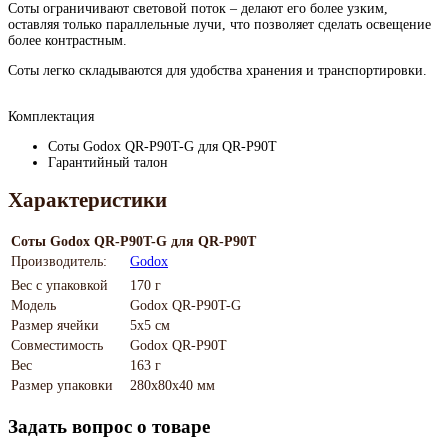
Соты ограничивают световой поток – делают его более узким,
оставляя только параллельные лучи, что позволяет сделать освещение
более контрастным.
Соты легко складываются для удобства хранения и транспортировки.
Комплектация
Соты Godox QR-P90T-G для QR-P90T
Гарантийный талон
Характеристики
Соты Godox QR-P90T-G для QR-P90T
Производитель:
Godox
Вес с упаковкой
170 г
Модель
Godox QR-P90T-G
Размер ячейки
5х5 см
Совместимость
Godox QR-P90T
Вес
163 г
Размер упаковки
280х80х40 мм
Задать вопрос о товаре