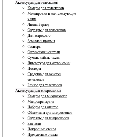
Аксессуары для телескопов
Камеры для телескопов
Монтировки и комплектующие
к ним
Линзы Барлоу
Окуляры для телескопов
Для астрофото
Зеркала и призмы
Фильтры
Оптические искатели
Сумки, кейсы, чехлы
Литература для астрономии
Постеры
Средства для очистки
телескопов
Разное для телескопов
Аксессуары для микроскопов
Камеры для микроскопов
Микропрепараты
Наборы для опытов
Объективы для микроскопов
Окуляры для микроскопов
Запчасти
Покровные стекла
Предметные стекла