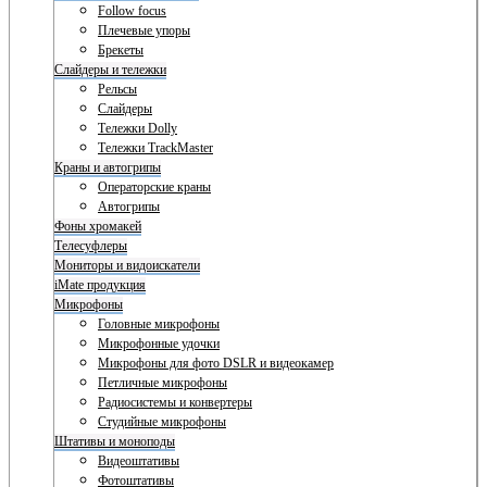
Follow focus
Плечевые упоры
Брекеты
Слайдеры и тележки
Рельсы
Слайдеры
Тележки Dolly
Тележки TrackMaster
Краны и автогрипы
Операторские краны
Автогрипы
Фоны хромакей
Телесуфлеры
Мониторы и видоискатели
iMate продукция
Микрофоны
Головные микрофоны
Микрофонные удочки
Микрофоны для фото DSLR и видеокамер
Петличные микрофоны
Радиосистемы и конвертеры
Студийные микрофоны
Штативы и моноподы
Видеоштативы
Фотоштативы