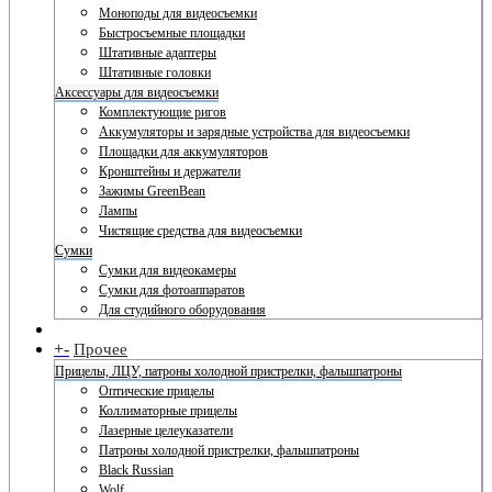
Моноподы для видеосъемки
Быстросъемные площадки
Штативные адаптеры
Штативные головки
Аксессуары для видеосъемки
Комплектующие ригов
Аккумуляторы и зарядные устройства для видеосъемки
Площадки для аккумуляторов
Кронштейны и держатели
Зажимы GreenBean
Лампы
Чистящие средства для видеосъемки
Сумки
Сумки для видеокамеры
Сумки для фотоаппаратов
Для студийного оборудования
+
-
Прочее
Прицелы, ЛЦУ, патроны холодной пристрелки, фальшпатроны
Оптические прицелы
Коллиматорные прицелы
Лазерные целеуказатели
Патроны холодной пристрелки, фальшпатроны
Black Russian
Wolf