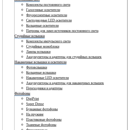
Комплекты постоянного света
Галогенные осветители
Флуоресцентные осветители
Светодиодные LED осветители
Кольцевые осветители
Патроны для ламп источников постоянного света
Студийные вспышки
Комплекты импульсного света
Студийные моноблоки
Лампы вспышки
Аккумуляторы и адаптеры для студийных вспышек
Накамерные вспышки и осветители
Фотовспышки
Кольцевые вспышки
Накамерные LED осветители
Аккумуляторы и адаптеры для накамерных вспышек
Переходники и адаптеры
Фотофоны
DigiPrint
Super Dense
Бумажные фотофоны
На пружине
Пластиковые фотофоны
Тканевые фотофоны