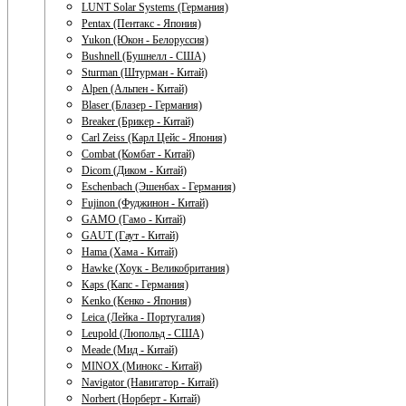
LUNT Solar Systems (Германия)
Pentax (Пентакс - Япония)
Yukon (Юкон - Белоруссия)
Bushnell (Бушнелл - США)
Sturman (Штурман - Китай)
Alpen (Альпен - Китай)
Blaser (Блазер - Германия)
Breaker (Брикер - Китай)
Carl Zeiss (Карл Цейс - Япония)
Combat (Комбат - Китай)
Dicom (Диком - Китай)
Eschenbach (Эшенбах - Германия)
Fujinon (Фуджинон - Китай)
GAMO (Гамо - Китай)
GAUT (Гаут - Китай)
Hama (Хама - Китай)
Hawke (Хоук - Великобритания)
Kaps (Капс - Германия)
Kenko (Кенко - Япония)
Leica (Лейка - Португалия)
Leupold (Люпольд - США)
Meade (Мид - Китай)
MINOX (Минокс - Китай)
Navigator (Навигатор - Китай)
Norbert (Норберт - Китай)