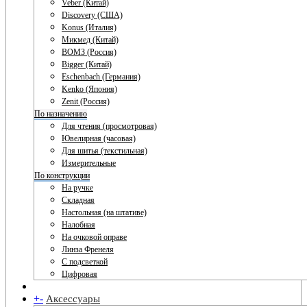
Veber (Китай)
Discovery (США)
Konus (Италия)
Микмед (Китай)
ВОМЗ (Россия)
Bigger (Китай)
Eschenbach (Германия)
Kenko (Япония)
Zenit (Россия)
По назначению
Для чтения (просмотровая)
Ювелирная (часовая)
Для шитья (текстильная)
Измерительные
По конструкции
На ручке
Складная
Настольная (на штативе)
Налобная
На очковой оправе
Линза Френеля
С подсветкой
Цифровая
+
-
Аксессуары