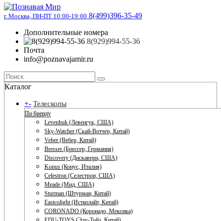
8(499)396-35-49
г. Москва, ПН-ПТ 10:00-19:00
Дополнительные номера
8(929)994-55-36
Почта
info@poznavajamir.ru
Каталог
+
-
Телескопы
По бренду
Levenhuk (Левенгук, США)
Sky-Watcher (Скай-Вотчер, Китай)
Veber (Вебер, Китай)
Bresser (Брессер, Германия)
Discovery (Дискавери, США)
Konus (Конус, Италия)
Celestron (Селестрон, США)
Meade (Мид, США)
Sturman (Штурман, Китай)
Eastcolight (Истколайт, Китай)
CORONADO (Коронадо, Мексика)
EDU-TOYS (Эду-Тойз, Китай)