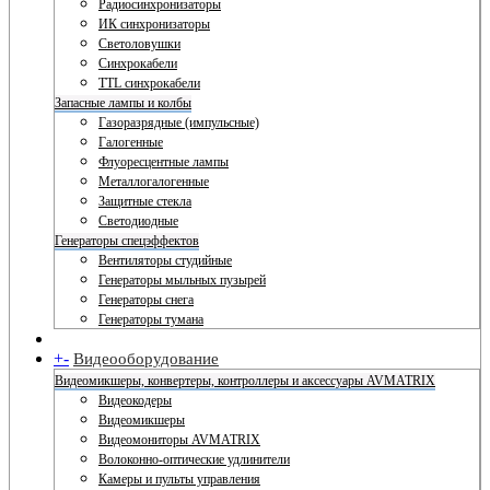
Радиосинхронизаторы
ИК синхронизаторы
Светоловушки
Синхрокабели
TTL синхрокабели
Запасные лампы и колбы
Газоразрядные (импульсные)
Галогенные
Флуоресцентные лампы
Металлогалогенные
Защитные стекла
Светодиодные
Генераторы спецэффектов
Вентиляторы студийные
Генераторы мыльных пузырей
Генераторы снега
Генераторы тумана
+
-
Видеооборудование
Видеомикшеры, конвертеры, контроллеры и аксессуары AVMATRIX
Видеокодеры
Видеомикшеры
Видеомониторы AVMATRIX
Волоконно-оптические удлинители
Камеры и пульты управления