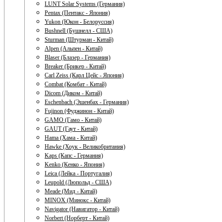
LUNT Solar Systems (Германия)
Pentax (Пентакс - Япония)
Yukon (Юкон - Белоруссия)
Bushnell (Бушнелл - США)
Sturman (Штурман - Китай)
Alpen (Альпен - Китай)
Blaser (Блазер - Германия)
Breaker (Брикер - Китай)
Carl Zeiss (Карл Цейс - Япония)
Combat (Комбат - Китай)
Dicom (Диком - Китай)
Eschenbach (Эшенбах - Германия)
Fujinon (Фуджинон - Китай)
GAMO (Гамо - Китай)
GAUT (Гаут - Китай)
Hama (Хама - Китай)
Hawke (Хоук - Великобритания)
Kaps (Капс - Германия)
Kenko (Кенко - Япония)
Leica (Лейка - Португалия)
Leupold (Люпольд - США)
Meade (Мид - Китай)
MINOX (Минокс - Китай)
Navigator (Навигатор - Китай)
Norbert (Норберт - Китай)