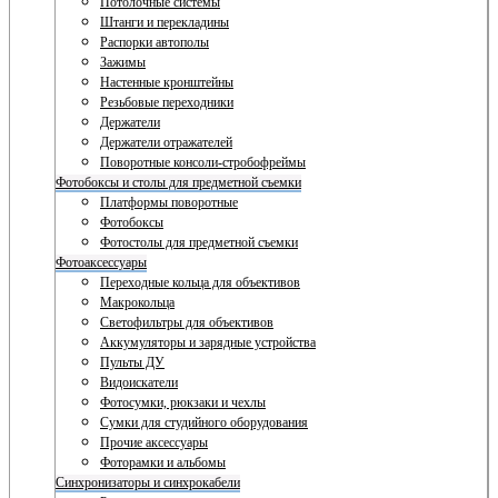
Потолочные системы
Штанги и перекладины
Распорки автополы
Зажимы
Настенные кронштейны
Резьбовые переходники
Держатели
Держатели отражателей
Поворотные консоли-стробофреймы
Фотобоксы и столы для предметной съемки
Платформы поворотные
Фотобоксы
Фотостолы для предметной съемки
Фотоаксессуары
Переходные кольца для объективов
Макрокольца
Светофильтры для объективов
Аккумуляторы и зарядные устройства
Пульты ДУ
Видоискатели
Фотосумки, рюкзаки и чехлы
Сумки для студийного оборудования
Прочие аксессуары
Фоторамки и альбомы
Синхронизаторы и синхрокабели