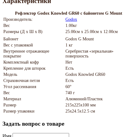
Характеристики
Рефлектор Godox Knowled GR60 с байонетом G Mount
Производитель:
Godox
Вес
1.00кг
Размеры (Д х Ш х В)
25.00см x 25.00см x 12.00см
Байонет
Godox G Mount
Вес с упаковкой
1 кг
Внутреннее отражающее
Серебристая «зеркальная»
покрытие
поверхность
Комплектный кофр
Нет
Крепление для шторок
Есть
Модель
Godox Knowled GR60
Страховочная петля
Есть
Угол рассеивания
60°
Вес
740 г
Материал
Алюминий/Пластик
Размер
215х225х100 мм
Размер упаковки
25х24.5х12.5 см
Задать вопрос о товаре
Имя