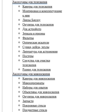
Аксессуары для телескопов
Камеры для телескопов
Монтировки и комплектующие
к ним
Линзы Барлоу
Окуляры для телескопов
Для астрофото
Зеркала и призмы
Фильтры
Оптические искатели
Сумки, кейсы, чехлы
Литература для астрономии
Постеры
Средства для очистки
телескопов
Разное для телескопов
Аксессуары для микроскопов
Камеры для микроскопов
Микропрепараты
Наборы для опытов
Объективы для микроскопов
Окуляры для микроскопов
Запчасти
Покровные стекла
Предметные стекла