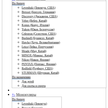
По бренду
Levenhuk (Левенгук. США)
Bresser (Брессер. Германия)
Discovery (Дискавери. США)
Veber (Вебер. Китай)
Konus (Конус. Италия)
Yukon (Юкон. Белоруссия)
Celestron (Селестрон. США)
Bushnell (Бушнелл. Китай)
Hawke (Хоук. Великобритания)
Leica (Лейка. Португалия)
Meade (Мид. Китай)
MINOX (Минокс. Китай)
Nikon (Никон. Япония)
PENTAX (Пентакс. Япония)
Redfield (Редфилд. США)
STURMAN (Штурман. Китай)
По назначению
Для детей
Для охоты и спорта
+
-
Монокуляры
По бренду
Levenhuk (Левенгук)