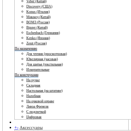
Veber (Китай)
Discovery (США)
Konus (Италия)
Микмед (Китай)
ВОМЗ (Россия)
Bigger (Китай)
Eschenbach (Германия)
Kenko (Япония)
Zenit (Россия)
По назначению
Для чтения (просмотровая)
Ювелирная (часовая)
Для шитья (текстильная)
Измерительные
По конструкции
На ручке
Складная
Настольная (на штативе)
Налобная
На очковой оправе
Линза Френеля
С подсветкой
Цифровая
+
-
Аксессуары