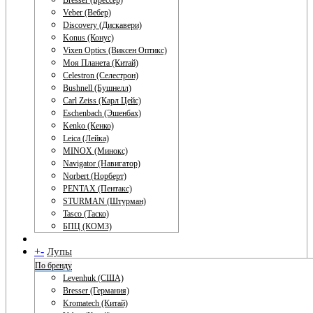
Bresser (Брессер)
Veber (Вебер)
Discovery (Дискавери)
Konus (Конус)
Vixen Optics (Виксен Оптикс)
Моя Планета (Китай)
Celestron (Селестрон)
Bushnell (Бушнелл)
Carl Zeiss (Карл Цейс)
Eschenbach (Эшенбах)
Kenko (Кенко)
Leica (Лейка)
MINOX (Минокс)
Navigator (Навигатор)
Norbert (Норберт)
PENTAX (Пентакс)
STURMAN (Штурман)
Tasco (Таско)
БПЦ (КОМЗ)
+
-
Лупы
По бренду
Levenhuk (США)
Bresser (Германия)
Kromatech (Китай)