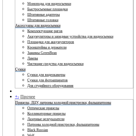
Моноподы для видеосъемки
Быстросъемные площадки
Штативные адаптеры
Штативные головки
Аксессуары для видеосъемки
Комплектующие ригов
Аккумуляторы и зарядные устройства для видеосъемки
Площадки для аккумуляторов
Кронштейны и держатели
Зажимы GreenBean
Лампы
Чистящие средства для видеосъемки
Сумки
Сумки для видеокамеры
Сумки для фотоаппаратов
Для студийного оборудования
+
-
Прочее
Прицелы, ЛЦУ, патроны холодной пристрелки, фальшпатроны
Оптические прицелы
Коллиматорные прицелы
Лазерные целеуказатели
Патроны холодной пристрелки, фальшпатроны
Black Russian
Wolf