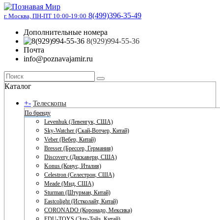
8(499)396-35-49
г. Москва, ПН-ПТ 10:00-19:00
Дополнительные номера
8(929)994-55-36
Почта
info@poznavajamir.ru
Каталог
+
-
Телескопы
По бренду
Levenhuk (Левенгук, США)
Sky-Watcher (Скай-Вотчер, Китай)
Veber (Вебер, Китай)
Bresser (Брессер, Германия)
Discovery (Дискавери, США)
Konus (Конус, Италия)
Celestron (Селестрон, США)
Meade (Мид, США)
Sturman (Штурман, Китай)
Eastcolight (Истколайт, Китай)
CORONADO (Коронадо, Мексика)
EDU-TOYS (Эду-Тойз, Китай)