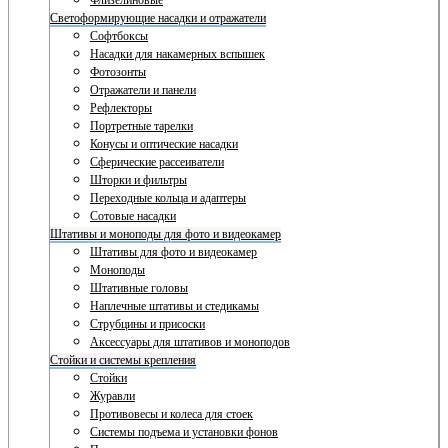
Флизелиновые
Светоформирующие насадки и отражатели
Софтбоксы
Насадки для накамерных вспышек
Фотозонты
Отражатели и панели
Рефлекторы
Портретные тарелки
Конусы и оптические насадки
Сферические рассеиватели
Шторки и фильтры
Переходные кольца и адаптеры
Сотовые насадки
Штативы и моноподы для фото и видеокамер
Штативы для фото и видеокамер
Моноподы
Штативные головы
Наплечные штативы и стедикамы
Струбцины и присоски
Аксессуары для штативов и моноподов
Стойки и системы крепления
Стойки
Журавли
Противовесы и колеса для стоек
Системы подъема и установки фонов