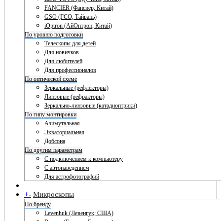
FANCIER (Фансиер, Китай)
GSO (ГСО, Тайвань)
iOptron (АйОптрон, Китай)
По уровню подготовки
Телескопы для детей
Для новичков
Для любителей
Для профессионалов
По оптической схеме
Зеркальные (рефлекторы)
Линзовые (рефракторы)
Зеркально-линзовые (катадиоптрики)
По типу монтировки
Азимутальная
Экваториальная
Добсона
По другим параметрам
С подключением к компьютеру
С автонаведением
Для астрофотографий
+
-
Микроскопы
По бренду
Levenhuk (Левенгук; США)