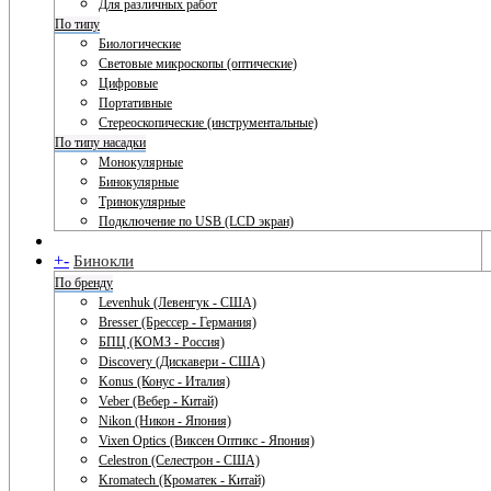
Для различных работ
По типу
Биологические
Световые микроскопы (оптические)
Цифровые
Портативные
Стереоскопические (инструментальные)
По типу насадки
Монокулярные
Бинокулярные
Тринокулярные
Подключение по USB (LCD экран)
+
-
Бинокли
По бренду
Levenhuk (Левенгук - США)
Bresser (Брессер - Германия)
БПЦ (КОМЗ - Россия)
Discovery (Дискавери - США)
Konus (Конус - Италия)
Veber (Вебер - Китай)
Nikon (Никон - Япония)
Vixen Optics (Виксен Оптикс - Япония)
Celestron (Селестрон - США)
Kromatech (Кроматек - Китай)