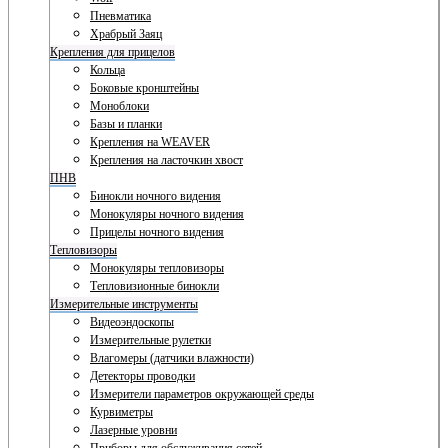
Пневматика
Храбрый Заяц
Крепления для прицелов
Кольца
Боковые кронштейны
Моноблоки
Базы и планки
Крепления на WEAVER
Крепления на ласточкин хвост
ПНВ
Бинокли ночного видения
Монокуляры ночного видения
Прицелы ночного видения
Тепловизоры
Монокуляры тепловизоры
Тепловизионные бинокли
Измерительные инструменты
Видеоэндоскопы
Измерительные рулетки
Влагомеры (датчики влажности)
Детекторы проводки
Измерители параметров окружающей среды
Курвиметры
Лазерные уровни