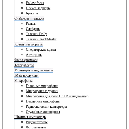
Follow focus
Плечевые упоры
Брекеты
Слайдеры и тележки
Рельсы
Слайдеры
Тележки Dolly
Тележки TrackMaster
Краны и автогрипы
Операторские краны
Автогрипы
Фоны хромакей
Телесуфлеры
Мониторы и видоискатели
iMate продукция
Микрофоны
Головные микрофоны
Микрофонные удочки
Микрофоны для фото DSLR и видеокамер
Петличные микрофоны
Радиосистемы и конвертеры
Студийные микрофоны
Штативы и моноподы
Видеоштативы
Фотоштативы