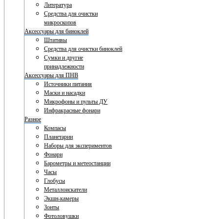
Литература
Средства для очистки
микроскопов
Аксессуары для биноклей
Штативы
Средства для очистки биноклей
Сумки и другие
принадлежности
Аксессуары для ПНВ
Источники питания
Маски и насадки
Микрофоны и пульты ДУ
Инфракрасные фонари
Разное
Компасы
Планетарии
Наборы для экспериментов
Фонари
Барометры и метеостанции
Часы
Глобусы
Металлоискатели
Экшн-камеры
Зонты
Фотоловушки