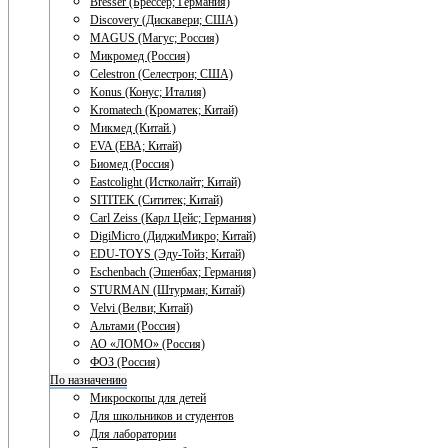
Bresser (Брессер; Германия)
Discovery (Дискавери; США)
MAGUS (Магус; Россия)
Микромед (Россия)
Celestron (Селестрон; США)
Konus (Конус; Италия)
Kromatech (Кроматек; Китай)
Микмед (Китай.)
EVA (ЕВА; Китай)
Биомед (Россия)
Eastcolight (Истколайт; Китай)
SITITEK (Сититек; Китай)
Carl Zeiss (Карл Цейс; Германия)
DigiMicro (ДиджиМикро; Китай)
EDU-TOYS (Эду-Тойз; Китай)
Eschenbach (Эшенбах; Германия)
STURMAN (Штурман; Китай)
Velvi (Велви; Китай)
Альтами (Россия)
АО «ЛОМО» (Россия)
ФОЗ (Россия)
По назначению
Микроскопы для детей
Для школьников и студентов
Для лаборатории