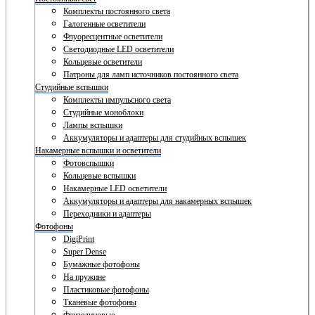
Комплекты постоянного света
Галогенные осветители
Флуоресцентные осветители
Светодиодные LED осветители
Кольцевые осветители
Патроны для ламп источников постоянного света
Студийные вспышки
Комплекты импульсного света
Студийные моноблоки
Лампы вспышки
Аккумуляторы и адаптеры для студийных вспышек
Накамерные вспышки и осветители
Фотовспышки
Кольцевые вспышки
Накамерные LED осветители
Аккумуляторы и адаптеры для накамерных вспышек
Переходники и адаптеры
Фотофоны
DigiPrint
Super Dense
Бумажные фотофоны
На пружине
Пластиковые фотофоны
Тканевые фотофоны