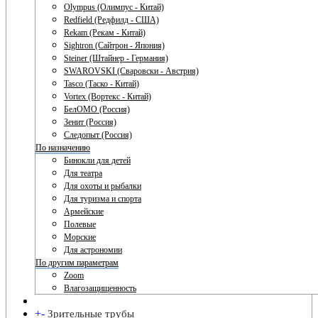
Olympus (Олимпус - Китай)
Redfield (Редфилд - США)
Rekam (Рекам - Китай)
Sightron (Сайтрон - Япония)
Steiner (Штайнер - Германия)
SWAROVSKI (Сваровски - Австрия)
Tasco (Таско - Китай)
Vortex (Вортекс - Китай)
БелОМО (Россия)
Зенит (Россия)
Следопыт (Россия)
По назначению
Бинокли для детей
Для театра
Для охоты и рыбалки
Для туризма и спорта
Армейские
Полевые
Морские
Для астрономии
По другим параметрам
Zoom
Влагозащищенность
+
-
Зрительные трубы