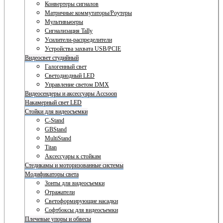
Конвертеры сигналов
Матричные коммутаторы/Роутеры
Мультивьюеры
Сигнализация Tally
Усилители-распределители
Устройства захвата USB/PCIE
Видеосвет студийный
Галогенный свет
Светодиодный LED
Управление светом DMX
Видеосендеры и аксессуары Accsoon
Накамерный свет LED
Стойки для видеосъемки
C-Stand
GBStand
MultiStand
Titan
Аксессуары к стойкам
Стедикамы и моторизованные системы
Модификаторы света
Зонты для видеосъемки
Отражатели
Светоформирующие насадки
Софтбоксы для видеосъемки
Плечевые упоры и обвесы