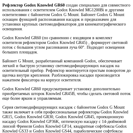
Рефлектор Godox Knowled GR60
создан специально для совместного
использования с осветителем Godox Knowled MG1200Bi и другими
осветителями с байонетом Godox G Mount. Байонет Godox G Mount
оснащен функцией распознавания насадок и предназначен для
установки крупных светомодификаторов для кинематографического
освещения.
Godox Knowled GR60 (по сравнению с входящим в комплект
осветителя рефлектором Godox Knowled GR45) , формирует световой
поток с большим углом рассеивания луча 60°. Подходит освещения
больших площадок.
Байонет G Mount, разработанный компанией Godox, обеспечивает
легкий и быструю установку светомодифицирующих насадок на
осветительный прибор. Рефлектор монтируется простым поворотом до
щелчка внутри крепления. Разблокировка насадки производится
нажатием фиксатора на корпусе осветителя.
Godox Knowled GR60 предусматривает установку дополнительно
приобретаемых шторок Knowled GR45B, чтобы сделать световой поток
еще более ярким и управляемым.
Серия светомодифицирующих насадок с байонетом Godox G Mount
также включает в себя профессиональные рефлекторы Godox Knowled
GR15, Godox Knowled GR30, Godox Knowled GR45, проекционную
насадку Godox Knowled GP36K, оптическую насадку с 14-дюймовой
линзой Френеля Godox Knowled GF14, квадратные софтбоксы Godox
Knowled GS33 и Godox Knowled GS44, параболические софтбоксы