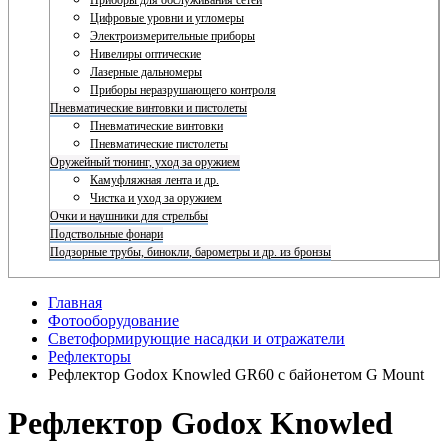
Приборы для обслуживания сетей
Цифровые уровни и угломеры
Электроизмерительные приборы
Нивелиры оптические
Лазерные дальномеры
Приборы неразрушающего контроля
Пневматические винтовки и пистолеты
Пневматические винтовки
Пневматические пистолеты
Оружейный тюнинг, уход за оружием
Камуфляжная лента и др.
Чистка и уход за оружием
Очки и наушники для стрельбы
Подствольные фонари
Подзорные трубы, бинокли, барометры и др. из бронзы
Главная
Фотооборудование
Светоформирующие насадки и отражатели
Рефлекторы
Рефлектор Godox Knowled GR60 с байонетом G Mount
Рефлектор Godox Knowled