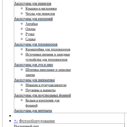
Аксессуары для прицелов
Крышки и наглазники
Чехлы для прицелов
Аксессуары для креплений
Антабки
Опоры
Ручки
Сошки
Аксессуары для тепловизоров
Кронштейны для тепловизоров
Источники питания и зарядные
устройства для тепловизоров
Аксессуары для луп и линз
Штативы напольные и запасные
лампы
Аксессуары для пневматики
Мишени и пулеулавливатели
Пружины и манжеты
Аксессуары для подствольных фонарей
Кольца и крепления для
фонарей
Аксессуары для интерьера
+
-
Фотооборудование
Постоянный свет