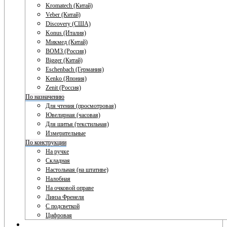
Kromatech (Китай)
Veber (Китай)
Discovery (США)
Konus (Италия)
Микмед (Китай)
ВОМЗ (Россия)
Bigger (Китай)
Eschenbach (Германия)
Kenko (Япония)
Zenit (Россия)
По назначению
Для чтения (просмотровая)
Ювелирная (часовая)
Для шитья (текстильная)
Измерительные
По конструкции
На ручке
Складная
Настольная (на штативе)
Налобная
На очковой оправе
Линза Френеля
С подсветкой
Цифровая