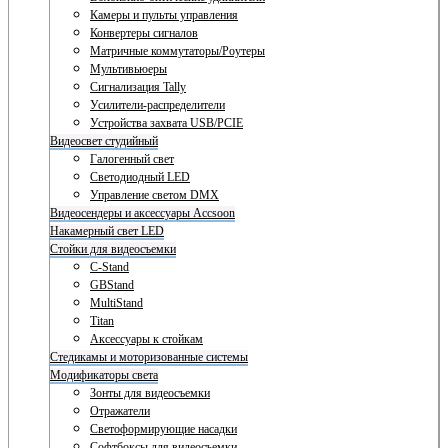
Камеры и пульты управления
Конвертеры сигналов
Матричные коммутаторы/Роутеры
Мультивьюеры
Сигнализация Tally
Усилители-распределители
Устройства захвата USB/PCIE
Видеосвет студийный
Галогенный свет
Светодиодный LED
Управление светом DMX
Видеосендеры и аксессуары Accsoon
Накамерный свет LED
Стойки для видеосъемки
C-Stand
GBStand
MultiStand
Titan
Аксессуары к стойкам
Стедикамы и моторизованные системы
Модификаторы света
Зонты для видеосъемки
Отражатели
Светоформирующие насадки
Софтбоксы для видеосъемки