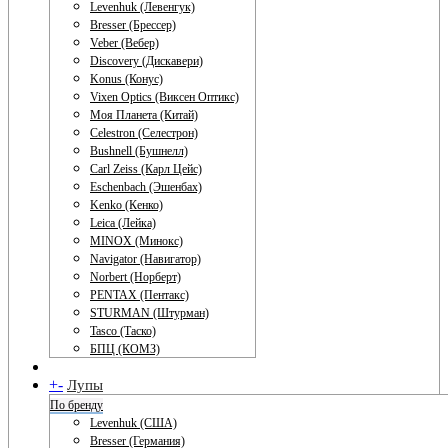
Levenhuk (Левенгук)
Bresser (Брессер)
Veber (Вебер)
Discovery (Дискавери)
Konus (Конус)
Vixen Optics (Виксен Оптикс)
Моя Планета (Китай)
Celestron (Селестрон)
Bushnell (Бушнелл)
Carl Zeiss (Карл Цейс)
Eschenbach (Эшенбах)
Kenko (Кенко)
Leica (Лейка)
MINOX (Минокс)
Navigator (Навигатор)
Norbert (Норберт)
PENTAX (Пентакс)
STURMAN (Штурман)
Tasco (Таско)
БПЦ (КОМЗ)
+
-
Лупы
По бренду
Levenhuk (США)
Bresser (Германия)