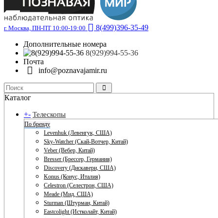
8(499)396-35-49
г. Москва, ПН-ПТ 10:00-19:00
Дополнительные номера
8(929)994-55-36
Почта
info@poznavajamir.ru
Каталог
+
-
Телескопы
По бренду
Levenhuk (Левенгук, США)
Sky-Watcher (Скай-Вотчер, Китай)
Veber (Вебер, Китай)
Bresser (Брессер, Германия)
Discovery (Дискавери, США)
Konus (Конус, Италия)
Celestron (Селестрон, США)
Meade (Мид, США)
Sturman (Штурман, Китай)
Eastcolight (Истколайт, Китай)