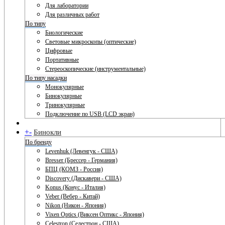
Для лаборатории
Для различных работ
По типу
Биологические
Световые микроскопы (оптические)
Цифровые
Портативные
Стереоскопические (инструментальные)
По типу насадки
Монокулярные
Бинокулярные
Тринокулярные
Подключение по USB (LCD экран)
+
-
Бинокли
По бренду
Levenhuk (Левенгук - США)
Bresser (Брессер - Германия)
БПЦ (КОМЗ - Россия)
Discovery (Дискавери - США)
Konus (Конус - Италия)
Veber (Вебер - Китай)
Nikon (Никон - Япония)
Vixen Optics (Виксен Оптикс - Япония)
Celestron (Селестрон - США)