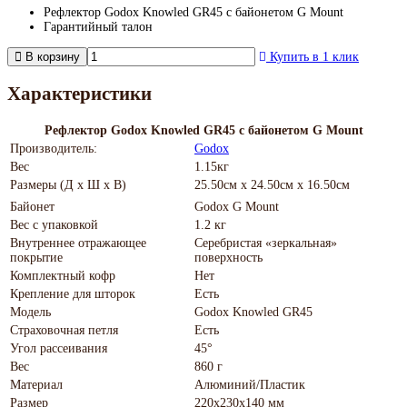
Рефлектор Godox Knowled GR45 с байонетом G Mount
Гарантийный талон
В корзину
Купить в 1 клик
Характеристики
Рефлектор Godox Knowled GR45 с байонетом G Mount
Производитель:
Godox
Вес
1.15кг
Размеры (Д х Ш х В)
25.50см x 24.50см x 16.50см
Байонет
Godox G Mount
Вес с упаковкой
1.2 кг
Внутреннее отражающее
Серебристая «зеркальная»
покрытие
поверхность
Комплектный кофр
Нет
Крепление для шторок
Есть
Модель
Godox Knowled GR45
Страховочная петля
Есть
Угол рассеивания
45°
Вес
860 г
Материал
Алюминий/Пластик
Размер
220х230х140 мм