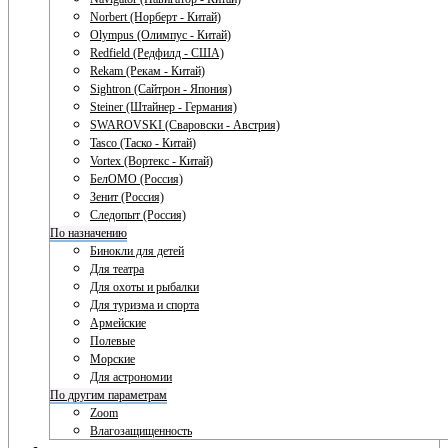
Norbert (Норберт - Китай)
Olympus (Олимпус - Китай)
Redfield (Редфилд - США)
Rekam (Рекам - Китай)
Sightron (Сайтрон - Япония)
Steiner (Штайнер - Германия)
SWAROVSKI (Сваровски - Австрия)
Tasco (Таско - Китай)
Vortex (Вортекс - Китай)
БелОМО (Россия)
Зенит (Россия)
Следопыт (Россия)
По назначению
Бинокли для детей
Для театра
Для охоты и рыбалки
Для туризма и спорта
Армейские
Полевые
Морские
Для астрономии
По другим параметрам
Zoom
Влагозащищенность