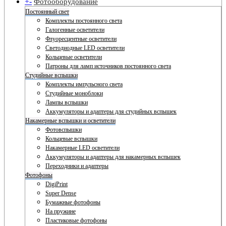
+
-
Фотооборудование
Постоянный свет
Комплекты постоянного света
Галогенные осветители
Флуоресцентные осветители
Светодиодные LED осветители
Кольцевые осветители
Патроны для ламп источников постоянного света
Студийные вспышки
Комплекты импульсного света
Студийные моноблоки
Лампы вспышки
Аккумуляторы и адаптеры для студийных вспышек
Накамерные вспышки и осветители
Фотовспышки
Кольцевые вспышки
Накамерные LED осветители
Аккумуляторы и адаптеры для накамерных вспышек
Переходники и адаптеры
Фотофоны
DigiPrint
Super Dense
Бумажные фотофоны
На пружине
Пластиковые фотофоны