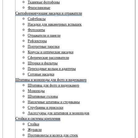
Тканевые фотофоны
Флизелиновые
Светоформирующие насадки и отражатели
Софтбоксы
Насадки для накамерных вспышек
Фотозонты
Отражатели и панели
Рефлекторы
Портретные тарелки
Конусы и оптические насадки
Сферические рассеиватели
Шторки и фильтры
Переходные кольца и адаптеры
Сотовые насадки
Штативы и моноподы для фото и видеокамер
Штативы для фото и видеокамер
Моноподы
Штативные головы
Наплечные штативы и стедикамы
Струбцины и присоски
Аксессуары для штативов и моноподов
Стойки и системы крепления
Стойки
Журавли
Противовесы и колеса для стоек