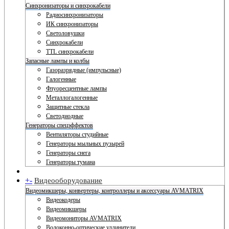
Синхронизаторы и синхрокабели
Радиосинхронизаторы
ИК синхронизаторы
Светоловушки
Синхрокабели
TTL синхрокабели
Запасные лампы и колбы
Газоразрядные (импульсные)
Галогенные
Флуоресцентные лампы
Металлогалогенные
Защитные стекла
Светодиодные
Генераторы спецэффектов
Вентиляторы студийные
Генераторы мыльных пузырей
Генераторы снега
Генераторы тумана
+
-
Видеооборудование
Видеомикшеры, конвертеры, контроллеры и аксессуары AVMATRIX
Видеокодеры
Видеомикшеры
Видеомониторы AVMATRIX
Волоконно-оптические удлинители