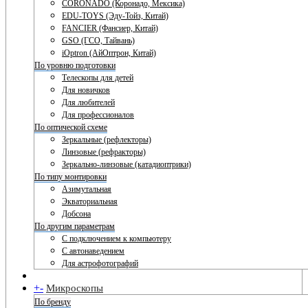
CORONADO (Коронадо, Мексика)
EDU-TOYS (Эду-Тойз, Китай)
FANCIER (Фансиер, Китай)
GSO (ГСО, Тайвань)
iOptron (АйОптрон, Китай)
По уровню подготовки
Телескопы для детей
Для новичков
Для любителей
Для профессионалов
По оптической схеме
Зеркальные (рефлекторы)
Линзовые (рефракторы)
Зеркально-линзовые (катадиоптрики)
По типу монтировки
Азимутальная
Экваториальная
Добсона
По другим параметрам
С подключением к компьютеру
С автонаведением
Для астрофотографий
+
-
Микроскопы
По бренду