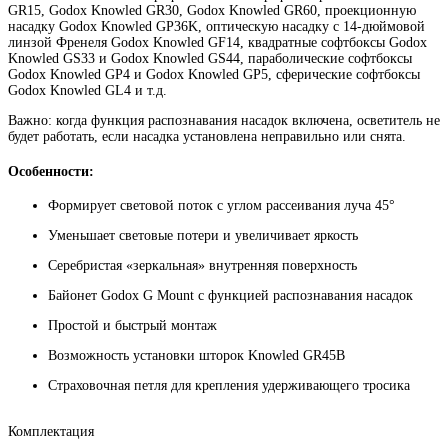
GR15, Godox Knowled GR30, Godox Knowled GR60, проекционную
насадку Godox Knowled GP36K, оптическую насадку с 14-дюймовой
линзой Френеля Godox Knowled GF14, квадратные софтбоксы Godox
Knowled GS33 и Godox Knowled GS44, параболические софтбоксы
Godox Knowled GP4 и Godox Knowled GP5, сферические софтбоксы
Godox Knowled GL4 и т.д.
Важно: когда функция распознавания насадок включена, осветитель не
будет работать, если насадка установлена неправильно или снята.
Особенности:
Формирует световой поток с углом рассеивания луча 45°
Уменьшает световые потери и увеличивает яркость
Серебристая «зеркальная» внутренняя поверхность
Байонет Godox G Mount с функцией распознавания насадок
Простой и быстрый монтаж
Возможность установки шторок Knowled GR45B
Страховочная петля для крепления удерживающего тросика
Комплектация