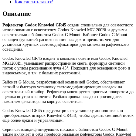
Как сделать заказ?
Описание
Рефлектор Godox Knowled GR45
создан специально для совместного
использования с осветителем Godox Knowled MG1200Bi и другими
осветителями с байонетом Godox G Mount. Байонет Godox G Mount
оснащен функцией распознавания насадок и предназначен для
установки крупных светомодификаторов для кинематографического
освещения.
Godox Knowled GR45 входит в комплект осветителя Godox Knowled
MG1200Bi, уменьшает распространение света, формируя световой
поток с углом рассеивания луча 45°. Подходит для освещения фото и
видеосъемок, в т.ч. с больших расстояний.
Байонет G Mount, разработанный компанией Godox, обеспечивает
легкий и быструю установку светомодифицирующих насадок на
осветительный прибор. Рефлектор монтируется простым поворотом до
щелчка внутри крепления. Разблокировка насадки производится
нажатием фиксатора на корпусе осветителя.
Godox Knowled GR45 предусматривает установку дополнительно
приобретаемых шторок Knowled GR45B, чтобы сделать световой поток
еще более ярким и управляемым.
Серия светомодифицирующих насадок с байонетом Godox G Mount
также включает в себя профессиональные рефлекторы Godox Knowled