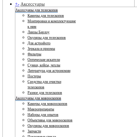
+
-
Аксессуары
Аксессуары для телескопов
Камеры для телескопов
Монтировки и комплектующие
к ним
Линзы Барлоу
Окуляры для телескопов
Для астрофото
Зеркала и призмы
Фильтры
Оптические искатели
Сумки, кейсы, чехлы
Литература для астрономии
Постеры
Средства для очистки
телескопов
Разное для телескопов
Аксессуары для микроскопов
Камеры для микроскопов
Микропрепараты
Наборы для опытов
Объективы для микроскопов
Окуляры для микроскопов
Запчасти
Покровные стекла