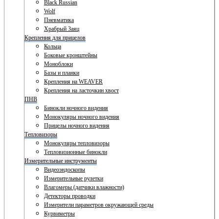
Black Russian
Wolf
Пневматика
Храбрый Заяц
Крепления для прицелов
Кольца
Боковые кронштейны
Моноблоки
Базы и планки
Крепления на WEAVER
Крепления на ласточкин хвост
ПНВ
Бинокли ночного видения
Монокуляры ночного видения
Прицелы ночного видения
Тепловизоры
Монокуляры тепловизоры
Тепловизионные бинокли
Измерительные инструменты
Видеоэндоскопы
Измерительные рулетки
Влагомеры (датчики влажности)
Детекторы проводки
Измерители параметров окружающей среды
Курвиметры