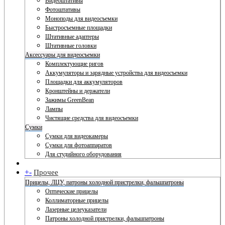
Видеоштативы
Фотоштативы
Моноподы для видеосъемки
Быстросъемные площадки
Штативные адаптеры
Штативные головки
Аксессуары для видеосъемки
Комплектующие ригов
Аккумуляторы и зарядные устройства для видеосъемки
Площадки для аккумуляторов
Кронштейны и держатели
Зажимы GreenBean
Лампы
Чистящие средства для видеосъемки
Сумки
Сумки для видеокамеры
Сумки для фотоаппаратов
Для студийного оборудования
+
-
Прочее
Прицелы, ЛЦУ, патроны холодной пристрелки, фальшпатроны
Оптические прицелы
Коллиматорные прицелы
Лазерные целеуказатели
Патроны холодной пристрелки, фальшпатроны