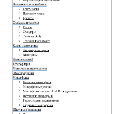
Плечевые упоры и обвесы
Follow focus
Плечевые упоры
Брекеты
Слайдеры и тележки
Рельсы
Слайдеры
Тележки Dolly
Тележки TrackMaster
Краны и автогрипы
Операторские краны
Автогрипы
Фоны хромакей
Телесуфлеры
Мониторы и видоискатели
iMate продукция
Микрофоны
Головные микрофоны
Микрофонные удочки
Микрофоны для фото DSLR и видеокамер
Петличные микрофоны
Радиосистемы и конвертеры
Студийные микрофоны
Штативы и моноподы