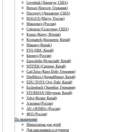
Levenhuk (Левенгук; США)
Bresser (Брессер; Германия)
Discovery (Дискавери; США)
MAGUS (Магус; Россия)
Микромед (Россия)
Celestron (Селестрон; США)
Konus (Конус; Италия)
Kromatech (Кроматек; Китай)
Микмед (Китай.)
EVA (ЕВА; Китай)
Биомед (Россия)
Eastcolight (Истколайт; Китай)
SITITEK (Сититек; Китай)
Carl Zeiss (Карл Цейс; Германия)
DigiMicro (ДиджиМикро; Китай)
EDU-TOYS (Эду-Тойз; Китай)
Eschenbach (Эшенбах; Германия)
STURMAN (Штурман; Китай)
Velvi (Велви; Китай)
Альтами (Россия)
АО «ЛОМО» (Россия)
ФОЗ (Россия)
По назначению
Микроскопы для детей
Для школьников и студентов