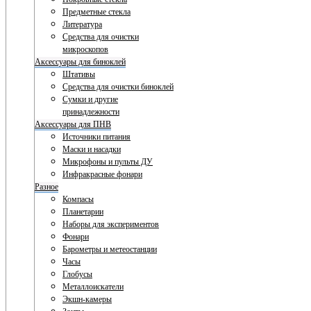
Предметные стекла
Литература
Средства для очистки
микроскопов
Аксессуары для биноклей
Штативы
Средства для очистки биноклей
Сумки и другие
принадлежности
Аксессуары для ПНВ
Источники питания
Маски и насадки
Микрофоны и пульты ДУ
Инфракрасные фонари
Разное
Компасы
Планетарии
Наборы для экспериментов
Фонари
Барометры и метеостанции
Часы
Глобусы
Металлоискатели
Экшн-камеры