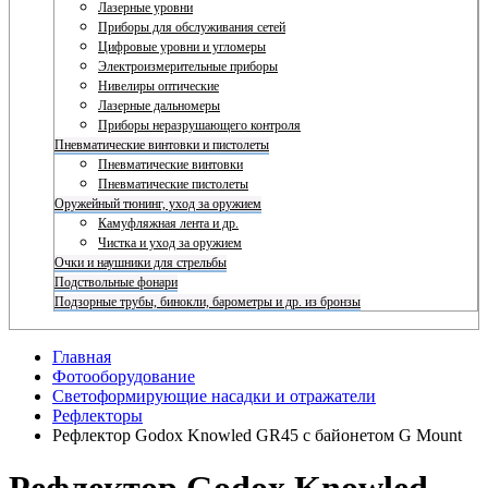
Лазерные уровни
Приборы для обслуживания сетей
Цифровые уровни и угломеры
Электроизмерительные приборы
Нивелиры оптические
Лазерные дальномеры
Приборы неразрушающего контроля
Пневматические винтовки и пистолеты
Пневматические винтовки
Пневматические пистолеты
Оружейный тюнинг, уход за оружием
Камуфляжная лента и др.
Чистка и уход за оружием
Очки и наушники для стрельбы
Подствольные фонари
Подзорные трубы, бинокли, барометры и др. из бронзы
Главная
Фотооборудование
Светоформирующие насадки и отражатели
Рефлекторы
Рефлектор Godox Knowled GR45 с байонетом G Mount