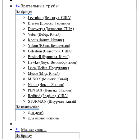
+
-
Зрительные трубы
По бренду
Levenhuk (Левенгук. США)
Bresser (Брессер. Германия)
Discovery (Дискавери. США)
Veber (Вебер. Китай)
Konus (Конус. Италия)
Yukon (Юкон. Белоруссия)
Celestron (Селестрон. США)
Bushnell (Бушнелл. Китай)
Hawke (Хоук. Великобритания)
Leica (Лейка. Португалия)
Meade (Мид. Китай)
MINOX (Минокс. Китай)
Nikon (Никон. Япония)
PENTAX (Пентакс. Япония)
Redfield (Редфилд. США)
STURMAN (Штурман. Китай)
По назначению
Для детей
Для охоты и спорта
+
-
Монокуляры
По бренду