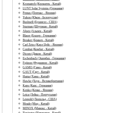
Kromatech (Кроматек - Китай)
LUNT Solar Systems (Германия)
Pentax (Пентакс - Япония)
Yukon (Юкон - Белоруссия)
Bushnell (Бушнелл - США)
Sturman (Штурман - Китай)
Alpen (Альпен - Китай)
Blaser (Блазер - Германия)
Breaker (Брикер - Китай)
Carl Zeiss (Карл Цейс - Япония)
Combat (Комбат - Китай)
Dicom (Диком - Китай)
Eschenbach (Эшенбах - Германия)
Fujinon (Фуджинон - Китай)
GAMO (Гамо - Китай)
GAUT (Гаут - Китай)
Hama (Хама - Китай)
Hawke (Хоук - Великобритания)
Kaps (Капс - Германия)
Kenko (Кенко - Япония)
Leica (Лейка - Португалия)
Leupold (Люпольд - США)
Meade (Мид - Китай)
MINOX (Минокс - Китай)
Navigator (Навигатор - Китай)