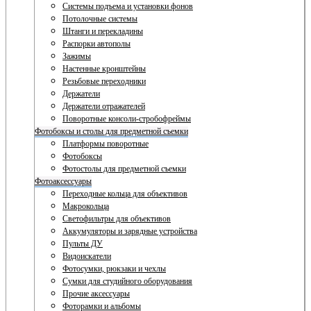
Системы подъема и установки фонов
Потолочные системы
Штанги и перекладины
Распорки автополы
Зажимы
Настенные кронштейны
Резьбовые переходники
Держатели
Держатели отражателей
Поворотные консоли-стробофреймы
Фотобоксы и столы для предметной съемки
Платформы поворотные
Фотобоксы
Фотостолы для предметной съемки
Фотоаксессуары
Переходные кольца для объективов
Макрокольца
Светофильтры для объективов
Аккумуляторы и зарядные устройства
Пульты ДУ
Видоискатели
Фотосумки, рюкзаки и чехлы
Сумки для студийного оборудования
Прочие аксессуары
Фоторамки и альбомы