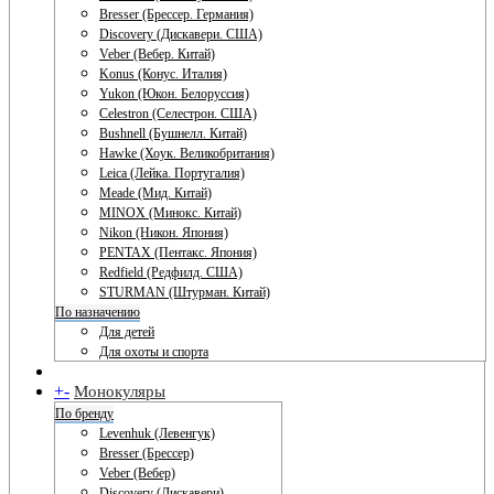
Bresser (Брессер. Германия)
Discovery (Дискавери. США)
Veber (Вебер. Китай)
Konus (Конус. Италия)
Yukon (Юкон. Белоруссия)
Celestron (Селестрон. США)
Bushnell (Бушнелл. Китай)
Hawke (Хоук. Великобритания)
Leica (Лейка. Португалия)
Meade (Мид. Китай)
MINOX (Минокс. Китай)
Nikon (Никон. Япония)
PENTAX (Пентакс. Япония)
Redfield (Редфилд. США)
STURMAN (Штурман. Китай)
По назначению
Для детей
Для охоты и спорта
+
-
Монокуляры
По бренду
Levenhuk (Левенгук)
Bresser (Брессер)
Veber (Вебер)
Discovery (Дискавери)