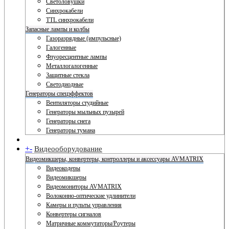
Светоловушки
Синхрокабели
TTL синхрокабели
Запасные лампы и колбы
Газоразрядные (импульсные)
Галогенные
Флуоресцентные лампы
Металлогалогенные
Защитные стекла
Светодиодные
Генераторы спецэффектов
Вентиляторы студийные
Генераторы мыльных пузырей
Генераторы снега
Генераторы тумана
+
-
Видеооборудование
Видеомикшеры, конвертеры, контроллеры и аксессуары AVMATRIX
Видеокодеры
Видеомикшеры
Видеомониторы AVMATRIX
Волоконно-оптические удлинители
Камеры и пульты управления
Конвертеры сигналов
Матричные коммутаторы/Роутеры