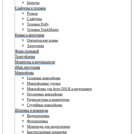
Брекеты
Слайдеры и тележки
Рельсы
Слайдеры
Тележки Dolly
Тележки TrackMaster
Краны и автогрипы
Операторские краны
Автогрипы
Фоны хромакей
Телесуфлеры
Мониторы и видоискатели
iMate продукция
Микрофоны
Головные микрофоны
Микрофонные удочки
Микрофоны для фото DSLR и видеокамер
Петличные микрофоны
Радиосистемы и конвертеры
Студийные микрофоны
Штативы и моноподы
Видеоштативы
Фотоштативы
Моноподы для видеосъемки
Быстросъемные площадки