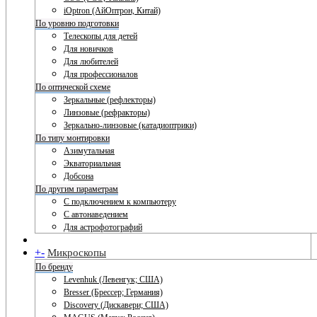
iOptron (АйОптрон, Китай)
По уровню подготовки
Телескопы для детей
Для новичков
Для любителей
Для профессионалов
По оптической схеме
Зеркальные (рефлекторы)
Линзовые (рефракторы)
Зеркально-линзовые (катадиоптрики)
По типу монтировки
Азимутальная
Экваториальная
Добсона
По другим параметрам
С подключением к компьютеру
С автонаведением
Для астрофотографий
+
-
Микроскопы
По бренду
Levenhuk (Левенгук; США)
Bresser (Брессер; Германия)
Discovery (Дискавери; США)