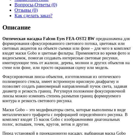
Вопросы-Ответы (0)
Отзывы (0)
Как сделать заказ?
Описание
Оптическая насадка Falcon Eyes FEA-OST2 BW
предназначена для
формирования сфокусированного светового потока, цветовых или
световых акцентов на объекте съемки или фоне – для чего в комплект
входят маски Gobo и цветные фильтры. Применяется во время фото и
видеосъемок, помогая создавать интересные световые рисунки,
имитирующие тень от жалюзи, дерева, молнии и других объектов на
стене или фоне, или просто окрашивая сцену или модель.
Фокусировочная линза-объектив, изготовленная из оптического
полимерного стекла, имеет встроенную ирисовую диафрагму и
позволяет создать равномерный направленный пучок света, задавая
диаметр и резкость границ. Регулируя положение фокусировочной
линзы можно изменять степень размытия границ формируемого
контура и резкость светового рисунка.
Маски Gobo – это модификаторы света, которые выполнены в виде
металлического трафарета с перфорацией определённого рисунка. В
комплект входят 15 масок Gobo с изображениями диагональных
полос, вспышек, точек, кругов, веток и другие.
Перед установкой в проекционную насадку, выбранная маска Gobo