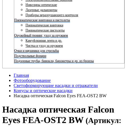
Нивелиры оптические
Лазерные дальномеры
Приборы неразрушающего контроля
Пневматические винтовки и пистолеты
Пневматические винтовки
Пневматические пистолеты
Оружейный тюнинг, уход за оружием
Камуфляжная лента и др.
Чистка и уход за оружием
Очки и наушники для стрельбы
Подствольные фонари
Подзорные трубы, бинокли, барометры и др. из бронзы
Главная
Фотооборудование
Светоформирующие насадки и отражатели
Конусы и оптические насадки
Насадка оптическая Falcon Eyes FEA-OST2 BW
Насадка оптическая Falcon
Eyes FEA-OST2 BW
(Артикул: