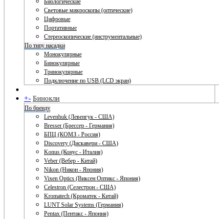
Биологические
Световые микроскопы (оптические)
Цифровые
Портативные
Стереоскопические (инструментальные)
По типу насадки
Монокулярные
Бинокулярные
Тринокулярные
Подключение по USB (LCD экран)
+
-
Бинокли
По бренду
Levenhuk (Левенгук - США)
Bresser (Брессер - Германия)
БПЦ (КОМЗ - Россия)
Discovery (Дискавери - США)
Konus (Конус - Италия)
Veber (Вебер - Китай)
Nikon (Никон - Япония)
Vixen Optics (Виксен Оптикс - Япония)
Celestron (Селестрон - США)
Kromatech (Кроматек - Китай)
LUNT Solar Systems (Германия)
Pentax (Пентакс - Япония)