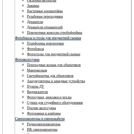
Распорки автополы
Зажимы
Настенные кронштейны
Резьбовые переходники
Держатели
Держатели отражателей
Поворотные консоли-стробофреймы
Фотобоксы и столы для предметной съемки
Платформы поворотные
Фотобоксы
Фотостолы для предметной съемки
Фотоаксессуары
Переходные кольца для объективов
Макрокольца
Светофильтры для объективов
Аккумуляторы и зарядные устройства
Пульты ДУ
Видоискатели
Фотосумки, рюкзаки и чехлы
Сумки для студийного оборудования
Прочие аксессуары
Фоторамки и альбомы
Синхронизаторы и синхрокабели
Радиосинхронизаторы
ИК синхронизаторы