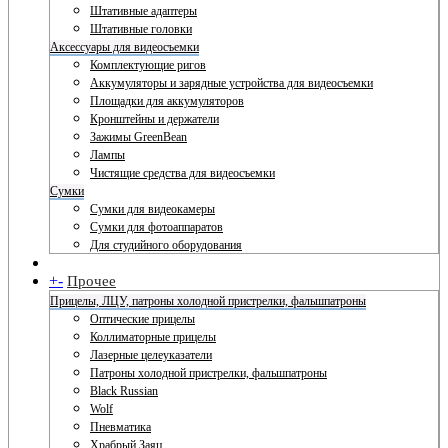
Штативные адаптеры
Штативные головки
Аксессуары для видеосъемки
Комплектующие ригов
Аккумуляторы и зарядные устройства для видеосъемки
Площадки для аккумуляторов
Кронштейны и держатели
Зажимы GreenBean
Лампы
Чистящие средства для видеосъемки
Сумки
Сумки для видеокамеры
Сумки для фотоаппаратов
Для студийного оборудования
+
-
Прочее
Прицелы, ЛЦУ, патроны холодной пристрелки, фальшпатроны
Оптические прицелы
Коллиматорные прицелы
Лазерные целеуказатели
Патроны холодной пристрелки, фальшпатроны
Black Russian
Wolf
Пневматика
Храбрый Заяц