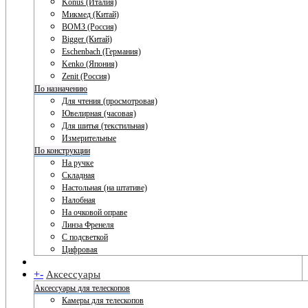
Konus (Италия)
Микмед (Китай)
ВОМЗ (Россия)
Bigger (Китай)
Eschenbach (Германия)
Kenko (Япония)
Zenit (Россия)
По назначению
Для чтения (просмотровая)
Ювелирная (часовая)
Для шитья (текстильная)
Измерительные
По конструкции
На ручке
Складная
Настольная (на штативе)
Налобная
На очковой оправе
Линза Френеля
С подсветкой
Цифровая
+
-
Аксессуары
Аксессуары для телескопов
Камеры для телескопов