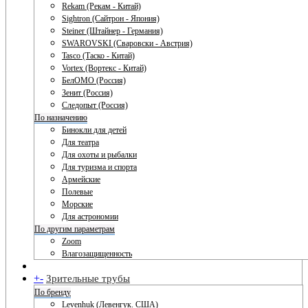
Rekam (Рекам - Китай)
Sightron (Сайтрон - Япония)
Steiner (Штайнер - Германия)
SWAROVSKI (Сваровски - Австрия)
Tasco (Таско - Китай)
Vortex (Вортекс - Китай)
БелОМО (Россия)
Зенит (Россия)
Следопыт (Россия)
По назначению
Бинокли для детей
Для театра
Для охоты и рыбалки
Для туризма и спорта
Армейские
Полевые
Морские
Для астрономии
По другим параметрам
Zoom
Влагозащищенность
+
-
Зрительные трубы
По бренду
Levenhuk (Левенгук. США)