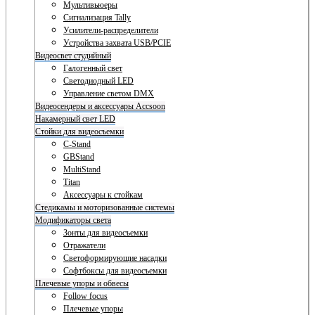
Мультивьюеры
Сигнализация Tally
Усилители-распределители
Устройства захвата USB/PCIE
Видеосвет студийный
Галогенный свет
Светодиодный LED
Управление светом DMX
Видеосендеры и аксессуары Accsoon
Накамерный свет LED
Стойки для видеосъемки
C-Stand
GBStand
MultiStand
Titan
Аксессуары к стойкам
Стедикамы и моторизованные системы
Модификаторы света
Зонты для видеосъемки
Отражатели
Светоформирующие насадки
Софтбоксы для видеосъемки
Плечевые упоры и обвесы
Follow focus
Плечевые упоры