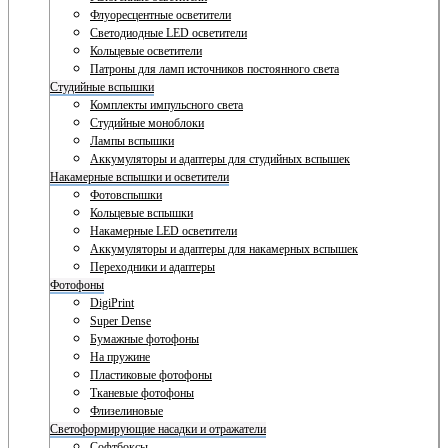
Флуоресцентные осветители
Светодиодные LED осветители
Кольцевые осветители
Патроны для ламп источников постоянного света
Студийные вспышки
Комплекты импульсного света
Студийные моноблоки
Лампы вспышки
Аккумуляторы и адаптеры для студийных вспышек
Накамерные вспышки и осветители
Фотовспышки
Кольцевые вспышки
Накамерные LED осветители
Аккумуляторы и адаптеры для накамерных вспышек
Переходники и адаптеры
Фотофоны
DigiPrint
Super Dense
Бумажные фотофоны
На пружине
Пластиковые фотофоны
Тканевые фотофоны
Флизелиновые
Светоформирующие насадки и отражатели
Софтбоксы