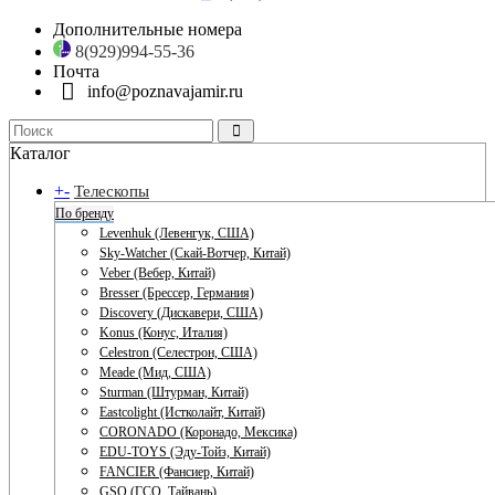
Дополнительные номера
8(929)994-55-36
Почта
info@poznavajamir.ru
Каталог
+
-
Телескопы
По бренду
Levenhuk (Левенгук, США)
Sky-Watcher (Скай-Вотчер, Китай)
Veber (Вебер, Китай)
Bresser (Брессер, Германия)
Discovery (Дискавери, США)
Konus (Конус, Италия)
Celestron (Селестрон, США)
Meade (Мид, США)
Sturman (Штурман, Китай)
Eastcolight (Истколайт, Китай)
CORONADO (Коронадо, Мексика)
EDU-TOYS (Эду-Тойз, Китай)
FANCIER (Фансиер, Китай)
GSO (ГСО, Тайвань)