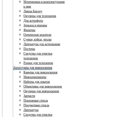
Монтировки и комплектующие
к ним
Линзы Барлоу
Окуляры для телескопов
Для астрофото
Зеркала и призмы
Фильтры
Оптические искатели
Сумки, кейсы, чехлы
Литература для астрономии
Постеры
Средства для очистки
телескопов
Разное для телескопов
Аксессуары для микроскопов
Камеры для микроскопов
Микропрепараты
Наборы для опытов
Объективы для микроскопов
Окуляры для микроскопов
Запчасти
Покровные стекла
Предметные стекла
Литература
Средства для очистки