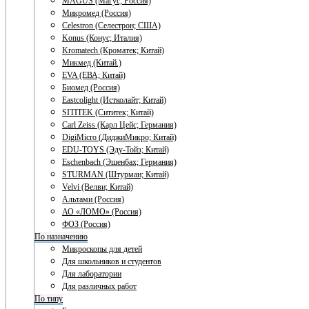
MAGUS (Магус; Россия)
Микромед (Россия)
Celestron (Селестрон; США)
Konus (Конус; Италия)
Kromatech (Кроматек; Китай)
Микмед (Китай.)
EVA (ЕВА; Китай)
Биомед (Россия)
Eastcolight (Истколайт; Китай)
SITITEK (Сититек; Китай)
Carl Zeiss (Карл Цейс; Германия)
DigiMicro (ДиджиМикро; Китай)
EDU-TOYS (Эду-Тойз; Китай)
Eschenbach (Эшенбах; Германия)
STURMAN (Штурман; Китай)
Velvi (Велви; Китай)
Альтами (Россия)
АО «ЛОМО» (Россия)
ФОЗ (Россия)
По назначению
Микроскопы для детей
Для школьников и студентов
Для лаборатории
Для различных работ
По типу