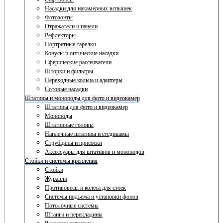
Насадки для накамерных вспышек
Фотозонты
Отражатели и панели
Рефлекторы
Портретные тарелки
Конусы и оптические насадки
Сферические рассеиватели
Шторки и фильтры
Переходные кольца и адаптеры
Сотовые насадки
Штативы и моноподы для фото и видеокамер
Штативы для фото и видеокамер
Моноподы
Штативные головы
Наплечные штативы и стедикамы
Струбцины и присоски
Аксессуары для штативов и моноподов
Стойки и системы крепления
Стойки
Журавли
Противовесы и колеса для стоек
Системы подъема и установки фонов
Потолочные системы
Штанги и перекладины