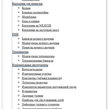
Крепления для прицелов
Кольца
Боковые кронштейны
Моноблоки
Базы и планки
Крепления на WEAVER
Крепления на ласточкин хвост
ПНВ
Бинокли ночного видения
Монокуляры ночного видения
Прицелы ночного видения
Тепловизоры
Монокуляры тепловизоры
Тепловизионные бинокли
Измерительные инструменты
Видеоэндоскопы
Измерительные рулетки
Влагомеры (датчики влажности)
Детекторы проводки
Измерители параметров окружающей среды
Курвиметры
Лазерные уровни
Приборы для обслуживания сетей
Цифровые уровни и угломеры
Электроизмерительные приборы