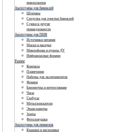
микроскопов
Аксессуары для биноклей
Штативы
Средства для очистки биноклей
Сумки и другие
принадлежности
Аксессуары для ПНВ
Источники питания
Маски и насадки
Микрофоны и пульты ДУ
Инфракрасные фонари
Разное
Компасы
Планетарии
Наборы для экспериментов
Фонари
Барометры и метеостанции
Часы
Глобусы
Металлоискатели
Экшн-камеры
Зонты
Фотоловушки
Аксессуары для прицелов
Крышки и наглазники