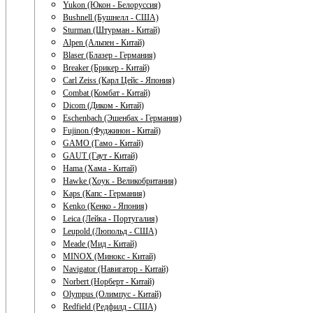
Yukon (Юкон - Белоруссия)
Bushnell (Бушнелл - США)
Sturman (Штурман - Китай)
Alpen (Альпен - Китай)
Blaser (Блазер - Германия)
Breaker (Брикер - Китай)
Carl Zeiss (Карл Цейс - Япония)
Combat (Комбат - Китай)
Dicom (Диком - Китай)
Eschenbach (Эшенбах - Германия)
Fujinon (Фуджинон - Китай)
GAMO (Гамо - Китай)
GAUT (Гаут - Китай)
Hama (Хама - Китай)
Hawke (Хоук - Великобритания)
Kaps (Капс - Германия)
Kenko (Кенко - Япония)
Leica (Лейка - Португалия)
Leupold (Люпольд - США)
Meade (Мид - Китай)
MINOX (Минокс - Китай)
Navigator (Навигатор - Китай)
Norbert (Норберт - Китай)
Olympus (Олимпус - Китай)
Redfield (Редфилд - США)