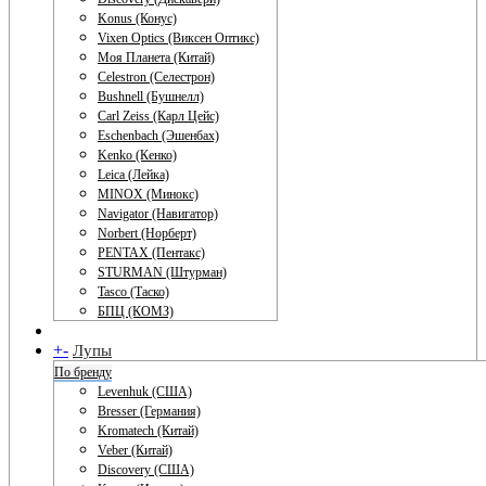
Konus (Конус)
Vixen Optics (Виксен Оптикс)
Моя Планета (Китай)
Celestron (Селестрон)
Bushnell (Бушнелл)
Carl Zeiss (Карл Цейс)
Eschenbach (Эшенбах)
Kenko (Кенко)
Leica (Лейка)
MINOX (Минокс)
Navigator (Навигатор)
Norbert (Норберт)
PENTAX (Пентакс)
STURMAN (Штурман)
Tasco (Таско)
БПЦ (КОМЗ)
+
-
Лупы
По бренду
Levenhuk (США)
Bresser (Германия)
Kromatech (Китай)
Veber (Китай)
Discovery (США)