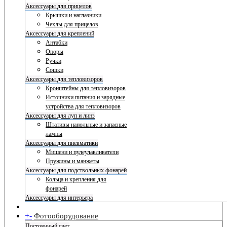
Аксессуары для прицелов
Крышки и наглазники
Чехлы для прицелов
Аксессуары для креплений
Антабки
Опоры
Ручки
Сошки
Аксессуары для тепловизоров
Кронштейны для тепловизоров
Источники питания и зарядные
устройства для тепловизоров
Аксессуары для луп и линз
Штативы напольные и запасные
лампы
Аксессуары для пневматики
Мишени и пулеулавливатели
Пружины и манжеты
Аксессуары для подствольных фонарей
Кольца и крепления для
фонарей
Аксессуары для интерьера
+
-
Фотооборудование
Постоянный свет