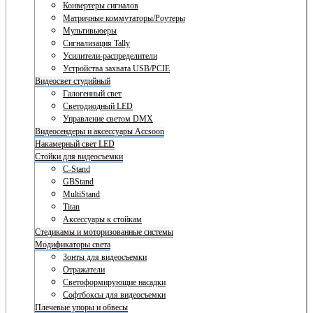
Конвертеры сигналов
Матричные коммутаторы/Роутеры
Мультивьюеры
Сигнализация Tally
Усилители-распределители
Устройства захвата USB/PCIE
Видеосвет студийный
Галогенный свет
Светодиодный LED
Управление светом DMX
Видеосендеры и аксессуары Accsoon
Накамерный свет LED
Стойки для видеосъемки
C-Stand
GBStand
MultiStand
Titan
Аксессуары к стойкам
Стедикамы и моторизованные системы
Модификаторы света
Зонты для видеосъемки
Отражатели
Светоформирующие насадки
Софтбоксы для видеосъемки
Плечевые упоры и обвесы