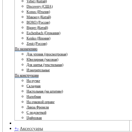
Veber (Китай)
Discovery (США)
Konus (Италия)
Микмед (Китай)
ВОМЗ (Россия)
Bigger (Китай)
Eschenbach (Германия)
Kenko (Япония)
Zenit (Россия)
По назначению
Для чтения (просмотровая)
Ювелирная (часовая)
Для шитья (текстильная)
Измерительные
По конструкции
На ручке
Складная
Настольная (на штативе)
Налобная
На очковой оправе
Линза Френеля
С подсветкой
Цифровая
+
-
Аксессуары