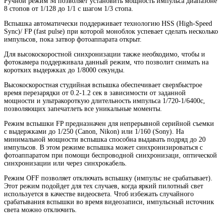
Ручной режим М позволяет установить мощность импульса диапазоне
8 стопов от 1/128 до 1/1 с шагом 1/3 стопа.
Вспышка автоматически поддерживает технологию HSS (High-Speed
Sync)/ FP (fast pulse) при которой моноблок успевает сделать несколько
импульсов, пока затвор фотоаппарата открыт.
Для высокоскоростной синхронизации также необходимо, чтобы и
фотокамера поддерживала данный режим, что позволит снимать на
коротких выдержках до 1/8000 секунды.
Высокоскоростная студийная вспышка обеспечивает сверхбыстрое
время перезарядки от 0.2-1.2 сек в зависимости от заданной
мощности и ультракороткую длительность импульса 1/720-1/6400с,
позволяющих запечатлеть все уникальные моменты.
Режим вспышки FP предназначен для непрерывной серийной съемки
с выдержками до 1/250 (Canon, Nikon) или 1/160 (Sony). На
минимальной мощности вспышка способна выдавать подряд до 20
импульсов. В этом режиме вспышка может синхронизироваться с
фотоаппаратом при помощи беспроводной синхронизаци, оптической
синхронизации или через синхрокабель.
Режим OFF позволяет отключать вспышку (импульс не срабатывает).
Этот режим подойдет для тех случаев, когда яркий пилотный свет
используется в качестве видеосвета. Чтоб избежать случайного
срабатывания вспышки во время видеозаписи, импульсный источник
света можно отключить.