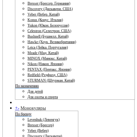
Bresser (Брессер. Германия)
Discovery (Дискавери. США)
Veber (Вебер. Китай)
Konus (Конус. Италия)
Yukon (Юкон. Белоруссия)
Celestron (Селестрон. США)
Bushnell (Бушнелл. Китай)
Hawke (Хоук. Великобритания)
Leica (Лейка. Португалия)
Meade (Мид. Китай)
MINOX (Минокс. Китай)
Nikon (Никон. Япония)
PENTAX (Пентакс. Япония)
Redfield (Редфилд. США)
STURMAN (Штурман. Китай)
По назначению
Для детей
Для охоты и спорта
+
-
Монокуляры
По бренду
Levenhuk (Левенгук)
Bresser (Брессер)
Veber (Вебер)
Discovery (Дискавери)