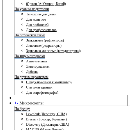
iOptron (АйОптрон, Китай)
По уровню подготовки
Телескопы для детей
Для новичков
Для любителей
Для профессионалов
По оптической схеме
Зеркальные (рефлекторы)
Линзовые (рефракторы)
Зеркально-линзовые (катадиоптрики)
По типу монтировки
Азимутальная
Экваториальная
Добсона
По другим параметрам
С подключением к компьютеру
С автонаведением
Для астрофотографий
+
-
Микроскопы
По бренду
Levenhuk (Левенгук; США)
Bresser (Брессер; Германия)
Discovery (Дискавери; США)
MAGUS (Магус; Россия)