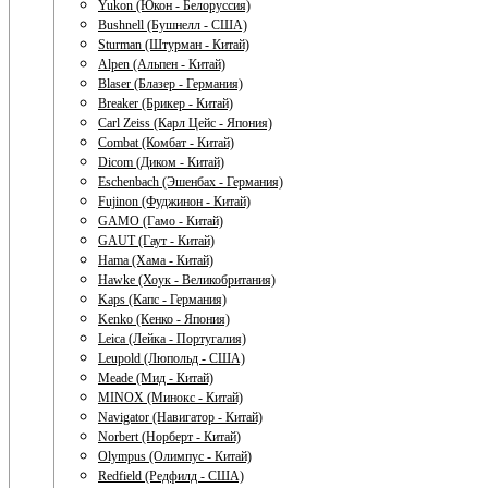
Yukon (Юкон - Белоруссия)
Bushnell (Бушнелл - США)
Sturman (Штурман - Китай)
Alpen (Альпен - Китай)
Blaser (Блазер - Германия)
Breaker (Брикер - Китай)
Carl Zeiss (Карл Цейс - Япония)
Combat (Комбат - Китай)
Dicom (Диком - Китай)
Eschenbach (Эшенбах - Германия)
Fujinon (Фуджинон - Китай)
GAMO (Гамо - Китай)
GAUT (Гаут - Китай)
Hama (Хама - Китай)
Hawke (Хоук - Великобритания)
Kaps (Капс - Германия)
Kenko (Кенко - Япония)
Leica (Лейка - Португалия)
Leupold (Люпольд - США)
Meade (Мид - Китай)
MINOX (Минокс - Китай)
Navigator (Навигатор - Китай)
Norbert (Норберт - Китай)
Olympus (Олимпус - Китай)
Redfield (Редфилд - США)