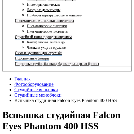
Нивелиры оптические
Лазерные дальномеры
Приборы неразрушающего контроля
Пневматические винтовки и пистолеты
Пневматические винтовки
Пневматические пистолеты
Оружейный тюнинг, уход за оружием
Камуфляжная лента и др.
Чистка и уход за оружием
Очки и наушники для стрельбы
Подствольные фонари
Подзорные трубы, бинокли, барометры и др. из бронзы
Главная
Фотооборудование
Студийные вспышки
Студийные моноблоки
Вспышка студийная Falcon Eyes Phantom 400 HSS
Вспышка студийная Falcon
Eyes Phantom 400 HSS