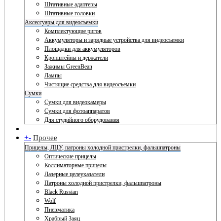
Штативные адаптеры
Штативные головки
Аксессуары для видеосъемки
Комплектующие ригов
Аккумуляторы и зарядные устройства для видеосъемки
Площадки для аккумуляторов
Кронштейны и держатели
Зажимы GreenBean
Лампы
Чистящие средства для видеосъемки
Сумки
Сумки для видеокамеры
Сумки для фотоаппаратов
Для студийного оборудования
+
-
Прочее
Прицелы, ЛЦУ, патроны холодной пристрелки, фальшпатроны
Оптические прицелы
Коллиматорные прицелы
Лазерные целеуказатели
Патроны холодной пристрелки, фальшпатроны
Black Russian
Wolf
Пневматика
Храбрый Заяц