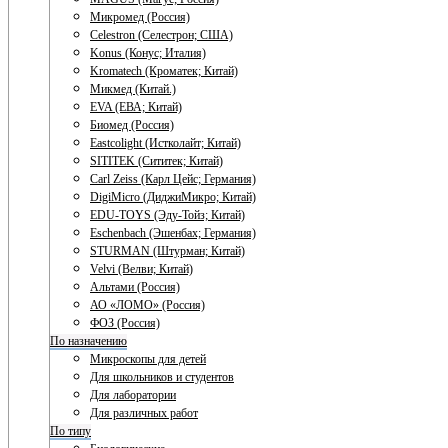
Микромед (Россия)
Celestron (Селестрон; США)
Konus (Конус; Италия)
Kromatech (Кроматек; Китай)
Микмед (Китай.)
EVA (ЕВА; Китай)
Биомед (Россия)
Eastcolight (Истколайт; Китай)
SITITEK (Сититек; Китай)
Carl Zeiss (Карл Цейс; Германия)
DigiMicro (ДиджиМикро; Китай)
EDU-TOYS (Эду-Тойз; Китай)
Eschenbach (Эшенбах; Германия)
STURMAN (Штурман; Китай)
Velvi (Велви; Китай)
Альтами (Россия)
АО «ЛОМО» (Россия)
ФОЗ (Россия)
По назначению
Микроскопы для детей
Для школьников и студентов
Для лаборатории
Для различных работ
По типу