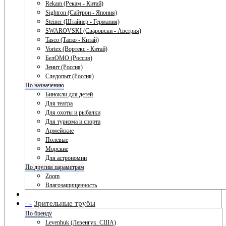
Rekam (Рекам - Китай)
Sightron (Сайтрон - Япония)
Steiner (Штайнер - Германия)
SWAROVSKI (Сваровски - Австрия)
Tasco (Таско - Китай)
Vortex (Вортекс - Китай)
БелОМО (Россия)
Зенит (Россия)
Следопыт (Россия)
По назначению
Бинокли для детей
Для театра
Для охоты и рыбалки
Для туризма и спорта
Армейские
Полевые
Морские
Для астрономии
По другим параметрам
Zoom
Влагозащищенность
+
-
Зрительные трубы
По бренду
Levenhuk (Левенгук. США)