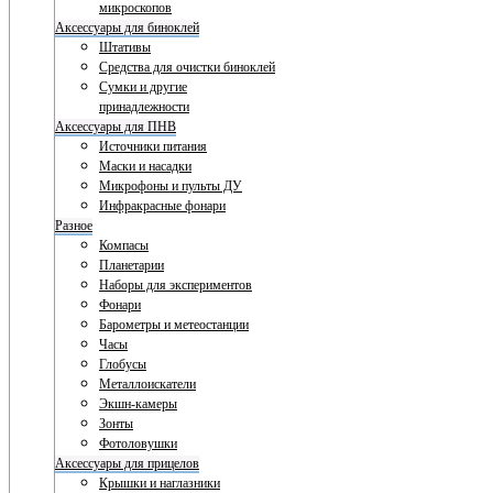
микроскопов
Аксессуары для биноклей
Штативы
Средства для очистки биноклей
Сумки и другие
принадлежности
Аксессуары для ПНВ
Источники питания
Маски и насадки
Микрофоны и пульты ДУ
Инфракрасные фонари
Разное
Компасы
Планетарии
Наборы для экспериментов
Фонари
Барометры и метеостанции
Часы
Глобусы
Металлоискатели
Экшн-камеры
Зонты
Фотоловушки
Аксессуары для прицелов
Крышки и наглазники