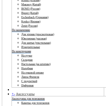
Konus (Италия)
Микмед (Китай)
ВОМЗ (Россия)
Bigger (Китай)
Eschenbach (Германия)
Kenko (Япония)
Zenit (Россия)
По назначению
Для чтения (просмотровая)
Ювелирная (часовая)
Для шитья (текстильная)
Измерительные
По конструкции
На ручке
Складная
Настольная (на штативе)
Налобная
На очковой оправе
Линза Френеля
С подсветкой
Цифровая
+
-
Аксессуары
Аксессуары для телескопов
Камеры для телескопов