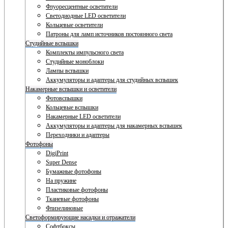
Флуоресцентные осветители
Светодиодные LED осветители
Кольцевые осветители
Патроны для ламп источников постоянного света
Студийные вспышки
Комплекты импульсного света
Студийные моноблоки
Лампы вспышки
Аккумуляторы и адаптеры для студийных вспышек
Накамерные вспышки и осветители
Фотовспышки
Кольцевые вспышки
Накамерные LED осветители
Аккумуляторы и адаптеры для накамерных вспышек
Переходники и адаптеры
Фотофоны
DigiPrint
Super Dense
Бумажные фотофоны
На пружине
Пластиковые фотофоны
Тканевые фотофоны
Флизелиновые
Светоформирующие насадки и отражатели
Софтбоксы