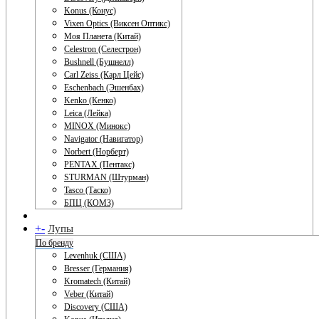
Konus (Конус)
Vixen Optics (Виксен Оптикс)
Моя Планета (Китай)
Celestron (Селестрон)
Bushnell (Бушнелл)
Carl Zeiss (Карл Цейс)
Eschenbach (Эшенбах)
Kenko (Кенко)
Leica (Лейка)
MINOX (Минокс)
Navigator (Навигатор)
Norbert (Норберт)
PENTAX (Пентакс)
STURMAN (Штурман)
Tasco (Таско)
БПЦ (КОМЗ)
+
-
Лупы
По бренду
Levenhuk (США)
Bresser (Германия)
Kromatech (Китай)
Veber (Китай)
Discovery (США)