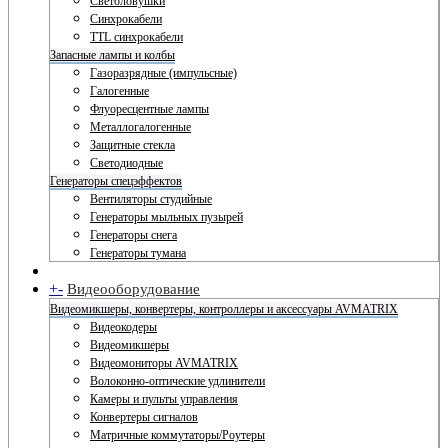
Светоловушки
Синхрокабели
TTL синхрокабели
Запасные лампы и колбы
Газоразрядные (импульсные)
Галогенные
Флуоресцентные лампы
Металлогалогенные
Защитные стекла
Светодиодные
Генераторы спецэффектов
Вентиляторы студийные
Генераторы мыльных пузырей
Генераторы снега
Генераторы тумана
+
-
Видеооборудование
Видеомикшеры, конвертеры, контроллеры и аксессуары AVMATRIX
Видеокодеры
Видеомикшеры
Видеомониторы AVMATRIX
Волоконно-оптические удлинители
Камеры и пульты управления
Конвертеры сигналов
Матричные коммутаторы/Роутеры