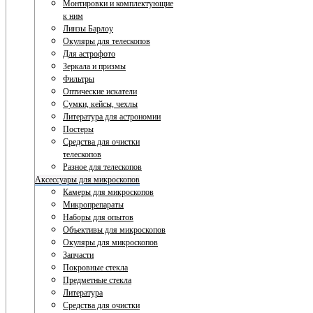
Монтировки и комплектующие
к ним
Линзы Барлоу
Окуляры для телескопов
Для астрофото
Зеркала и призмы
Фильтры
Оптические искатели
Сумки, кейсы, чехлы
Литература для астрономии
Постеры
Средства для очистки
телескопов
Разное для телескопов
Аксессуары для микроскопов
Камеры для микроскопов
Микропрепараты
Наборы для опытов
Объективы для микроскопов
Окуляры для микроскопов
Запчасти
Покровные стекла
Предметные стекла
Литература
Средства для очистки