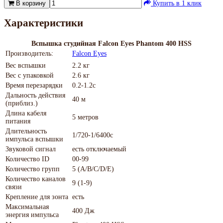
В корзину
Купить в 1 клик
Характеристики
Вспышка студийная Falcon Eyes Phantom 400 HSS
Производитель:
Falcon Eyes
Вес вспышки
2.2 кг
Вес с упаковкой
2.6 кг
Время перезарядки
0.2-1.2с
Дальность действия
40 м
(приблиз.)
Длина кабеля
5 метров
питания
Длительность
1/720-1/6400с
импульса вспышки
Звуковой сигнал
есть отключаемый
Количество ID
00-99
Количество групп
5 (A/B/C/D/E)
Количество каналов
9 (1-9)
связи
Крепление для зонта
есть
Максимальная
400 Дж
энергия импульса