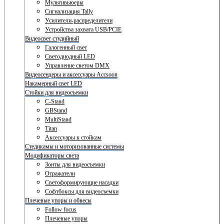
Мультивьюеры
Сигнализация Tally
Усилители-распределители
Устройства захвата USB/PCIE
Видеосвет студийный
Галогенный свет
Светодиодный LED
Управление светом DMX
Видеосендеры и аксессуары Accsoon
Накамерный свет LED
Стойки для видеосъемки
C-Stand
GBStand
MultiStand
Titan
Аксессуары к стойкам
Стедикамы и моторизованные системы
Модификаторы света
Зонты для видеосъемки
Отражатели
Светоформирующие насадки
Софтбоксы для видеосъемки
Плечевые упоры и обвесы
Follow focus
Плечевые упоры