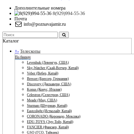
Дополнительные номера
8(929)994-55-36
Почта
info@poznavajamir.ru
Каталог
+
-
Телескопы
По бренду
Levenhuk (Левенгук, США)
Sky-Watcher (Скай-Вотчер, Китай)
Veber (Вебер, Китай)
Bresser (Брессер, Германия)
Discovery (Дискавери, США)
Konus (Конус, Италия)
Celestron (Селестрон, США)
Meade (Мид, США)
Sturman (Штурман, Китай)
Eastcolight (Истколайт, Китай)
CORONADO (Коронадо, Мексика)
EDU-TOYS (Эду-Тойз, Китай)
FANCIER (Фансиер, Китай)
GSO (ГСО, Тайвань)