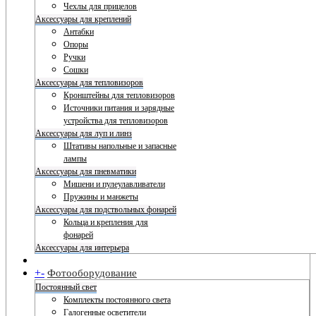
Чехлы для прицелов
Аксессуары для креплений
Антабки
Опоры
Ручки
Сошки
Аксессуары для тепловизоров
Кронштейны для тепловизоров
Источники питания и зарядные
устройства для тепловизоров
Аксессуары для луп и линз
Штативы напольные и запасные
лампы
Аксессуары для пневматики
Мишени и пулеулавливатели
Пружины и манжеты
Аксессуары для подствольных фонарей
Кольца и крепления для
фонарей
Аксессуары для интерьера
+
-
Фотооборудование
Постоянный свет
Комплекты постоянного света
Галогенные осветители