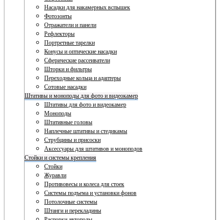
Насадки для накамерных вспышек
Фотозонты
Отражатели и панели
Рефлекторы
Портретные тарелки
Конусы и оптические насадки
Сферические рассеиватели
Шторки и фильтры
Переходные кольца и адаптеры
Сотовые насадки
Штативы и моноподы для фото и видеокамер
Штативы для фото и видеокамер
Моноподы
Штативные головы
Наплечные штативы и стедикамы
Струбцины и присоски
Аксессуары для штативов и моноподов
Стойки и системы крепления
Стойки
Журавли
Противовесы и колеса для стоек
Системы подъема и установки фонов
Потолочные системы
Штанги и перекладины
Распорки автополы