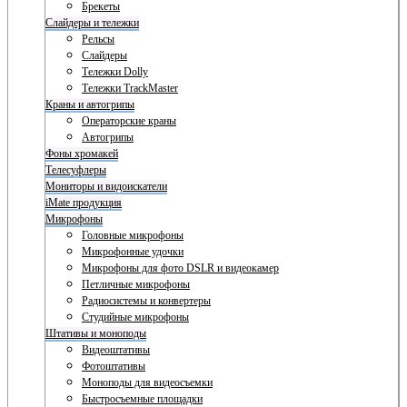
Брекеты
Слайдеры и тележки
Рельсы
Слайдеры
Тележки Dolly
Тележки TrackMaster
Краны и автогрипы
Операторские краны
Автогрипы
Фоны хромакей
Телесуфлеры
Мониторы и видоискатели
iMate продукция
Микрофоны
Головные микрофоны
Микрофонные удочки
Микрофоны для фото DSLR и видеокамер
Петличные микрофоны
Радиосистемы и конвертеры
Студийные микрофоны
Штативы и моноподы
Видеоштативы
Фотоштативы
Моноподы для видеосъемки
Быстросъемные площадки