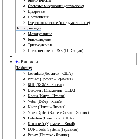
Биологические
Световые микроскопы (оптические)
Цифровые
Портативные
Стереоскопические (инструментальные)
По типу насадки
Монокулярные
Бинокулярные
Тринокулярные
Подключение по USB (LCD экран)
+
-
Бинокли
По бренду
Levenhuk (Левенгук - США)
Bresser (Брессер - Германия)
БПЦ (КОМЗ - Россия)
Discovery (Дискавери - США)
Konus (Конус - Италия)
Veber (Вебер - Китай)
Nikon (Никон - Япония)
Vixen Optics (Виксен Оптикс - Япония)
Celestron (Селестрон - США)
Kromatech (Кроматек - Китай)
LUNT Solar Systems (Германия)
Pentax (Пентакс - Япония)