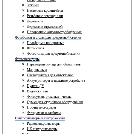
Зажимы
Настенные кронштейны
Резьбовые переходники
Держатели
Держатели отражателей
Поворотные консоли-стробофреймы
Фотобоксы и столы для предметной съемки
Платформы поворотные
Фотобоксы
Фотостолы для предметной съемки
Фотоаксессуары
Переходные кольца для объективов
Макрокольца
Светофильтры для объективов
Аккумуляторы и зарядные устройства
Пульты ДУ
Видоискатели
Фотосумки, рюкзаки и чехлы
Сумки для студийного оборудования
Прочие аксессуары
Фоторамки и альбомы
Синхронизаторы и синхрокабели
Радиосинхронизаторы
ИК синхронизаторы