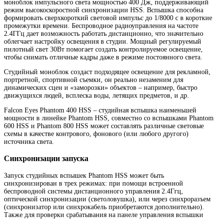
моноблок импульсного света мощностью 400 Дж, поддерживающий
режим высокоскоростной синхронизации HSS. Вспышка способна
формировать сверхкороткий световой импульс до 1/8000 с в короткие
промежутки времени. Беспроводное радиоуправления на частоте
2.4ГГц дает возможность работать дистанционно, что значительно
облегчает настройку освещения в студии. Мощный регулируемый
пилотный свет 30Вт помогает создать контролируемое освещение,
чтобы снимать отличные кадры даже в режиме постоянного света.
Студийный моноблок создаст подходящее освещение для рекламной,
портретной, спортивной съемки, он реально незаменим для
динамических сцен и «заморозки» объектов – например, быстро
движущихся людей, всплеска воды, летящих предметов, и др.
Falcon Eyes Phantom 400 HSS – студийная вспышка наименьшей
мощности в линейке Phantom HSS, совместно со вспышками Phantom
600 HSS и Phantom 800 HSS может составлять различные световые
схемы в качестве контрового, фонового (или любого другого)
источника света.
Синхронизации запуска
Запуск студийных вспышек Phantom HSS может быть
синхронизирован в трех режимах: при помощи встроенной
беспроводной системы дистанционного управления 2.4Ггц,
оптической синхронизации (светоловушка), или через синхроразъем
(синхронизатор или синхрокабель приобретаются дополнительно).
Также для проверки срабатывания на панеле управления вспышки